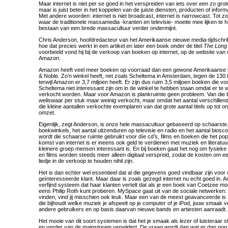
Maar internet is niet per se goed in het verspreiden van iets over een zo gr
maar is juist beter in het koppelen van de juiste diensten, producten of infor
Met andere woorden: internet is niet broadcast, internet is narrowcast. Tot 
waar de traditionele massamedia -kranten en televisie- moeite mee lijken te h
bestaan van een brede massacultuur verder ondermijnt.
Chris Anderson, hoofdredacteur van het Amerikaanse nieuwe media-tijdschrif
hoe dat precies werkt in een artikel en later een boek onder de titel
The Long 
voorbeeld vond hij bij de verkoop van boeken op internet, op de website van
Amazon.
Amazon heeft veel meer boeken op voorraad dan een gewone Amerikaanse 
& Noble. Zo’n winkel heeft, net zoals Scheltema in Amsterdam, tegen de 130.0
terwijl Amazon er 3,7 miljoen heeft. Er zijn dus ruim 3,5 miljoen boeken die v
Scheltema niet interessant zijn om in de winkel te hebben staan omdat er te
verkocht worden. Maar voor Amazon is plankruimte geen probleem. Van die
weliswaar per stuk maar weinig verkocht, maar omdat het aantal verschillende t
die kleine aantallen verkochte exemplaren van dat grote aantal titels op tot
omzet.
Eigenlijk, zegt Anderson, is onze hele massacultuur gebaseerd op schaarste
boekwinkels, het aantal uitzenduren op televisie en radio en het aantal bios
wordt die schaarse ruimte gebruikt voor díe cd’s, films en boeken die het popu
komst van internet is er ineens ook geld te verdienen met muziek en literatuu
kleinere groep mensen interessant is. En bij boeken gaat het nog om fysiek
en films worden steeds meer alleen digitaal verspreid, zodat de kosten om e
liedje in de verkoop te houden nihil zijn.
Het is dan echter wel essentieel dat al die gegevens goed vindbaar zijn voor 
geïnteresseerde klant. Maar daar is zoals gezegd internet nu echt goed in.
verfijnd systeem dat haar klanten vertelt dat als je een boek van Coetzee mooi
eens Philip Roth kunt proberen. MySpace gaat uit van de sociale netwerken: 
vinden, vind jij misschien ook leuk. Maar een van de meest geavanceerde is L
die bijhoudt welke muziek je afspeelt op je computer of je iPod, jouw smaak ve
andere gebruikers en op basis daarvan nieuwe bands en artiesten aanraadt.
Het mooie van dit soort systemen is dat het je smaak als lezer of luisteraar 
en verder van de mainstream verwijdert. De vraag wordt dan wat er dan nog o