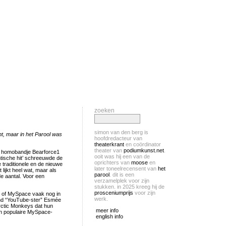
zoeken
simon van den berg is
t, maar in het Parool was
hoofdredacteur van
theaterkrant
en coördinator
theater van
podiumkunst.net
.
se homobandje Bearforce1
ooit was hij een van de
tische hit’ schreeuwde de
oprichters van
moose
en
traditionele en de nieuwe
later toneelrecensent van
het
lijkt heel wat, maar als
parool
. dit is een
de aantal. Voor een
verzamelplek voor zijn
stukken. in 2025 kreeg hij de
prosceniumprijs
voor zijn
be of MySpace vaak nog in
werk.
rond “YouTube-ster” Esmée
rctic Monkeys dat hun
meer info
en populaire MySpace-
english info