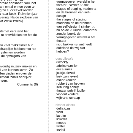
vormgegeven wereld in het
teraire sensatie? Nou, het
theater | simber
op
the
zaam om af en toe even te
stages of staging, madonna
nog zo succesvol worden
en de bronnen van self-
 naar keek. Ruim tien jaar
design
levering. Na de explosie van
the stages of staging,
er zoekt vrouw
)
madonna en de bronnen
van self-design | simber
op
nu op de vuurlinie: camera’s
ternet versterkt het
zonder beeld; de
 te ontwikkelen om het de
vormgegeven wereld in het
theater
nico bakker
op
wat heeft
en veel makkelijker hun
duitsland dat wij niet
schappijen hebben met het
hebben?
gssystemen worden
r de opvolgers van
concullega's
8weekly
adeline van lier
eenvoudig muziek maken en
erica smits
el van kunnen leven. Ze
joukje akveld
llen vinden en over de
loek zonneveld
lemaal, zoals schrijver
oscar kocken
ensen.
robbert van heuven
Comments (0)
schuring schrijft
theater schrift lucifer
vincent kouters
wijbrand schaap
simber elders
del.icio.us
flickr
last.fm
linkedin
moose
twitter
xs4all