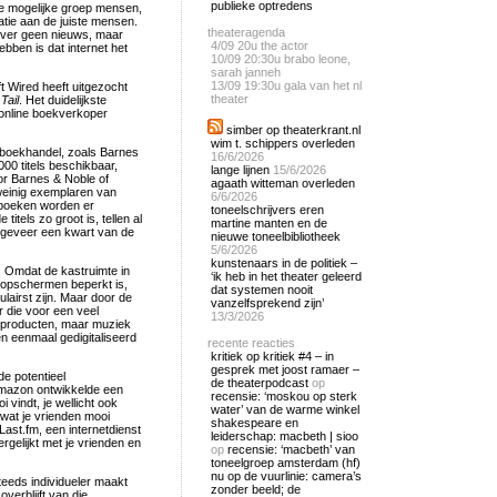
publieke optredens
ote mogelijke groep mensen,
matie aan de juiste mensen.
theateragenda
zover geen nieuws, maar
4/09
20u the actor
ebben is dat internet het
10/09
20:30u brabo leone,
sarah janneh
13/09
19:30u gala van het nl
t Wired heeft uitgezocht
theater
Tail
. Het duidelijkste
 online boekverkoper
simber op theaterkrant.nl
wim t. schippers overleden
boekhandel, zoals Barnes
16/6/2026
00 titels beschikbaar,
lange lijnen
15/6/2026
oor Barnes & Noble of
agaath witteman overleden
 weinig exemplaren van
6/6/2026
 boeken worden er
toneelschrijvers eren
itels zo groot is, tellen al
martine manten en de
 ongeveer een kwart van de
nieuwe toneelbibliotheek
5/6/2026
kunstenaars in de politiek –
. Omdat de kastruimte in
‘ik heb in het theater geleerd
coopschermen beperkt is,
dat systemen nooit
lairst zijn. Maar door de
vanzelfsprekend zijn’
r die voor een veel
13/3/2026
e producten, maar muziek
en eenmaal gedigitaliseerd
recente reacties
kritiek op kritiek #4 – in
gesprek met joost ramaer –
de potentieel
de theaterpodcast
op
 Amazon ontwikkelde een
recensie: ‘moskou op sterk
 vindt, je wellicht ook
water’ van de warme winkel
wat je vrienden mooi
shakespeare en
ast.fm, een internetdienst
leiderschap: macbeth | sioo
rgelijkt met je vrienden en
op
recensie: ‘macbeth’ van
toneelgroep amsterdam (hf)
nu op de vuurlinie: camera’s
steeds individueler maakt
zonder beeld; de
verblijft van die