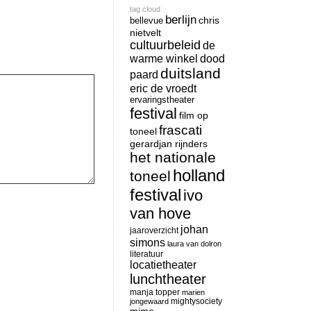
tag cloud
berlijn
chris
bellevue
nietvelt
cultuurbeleid
de
warme winkel
dood
duitsland
paard
eric de vroedt
ervaringstheater
festival
film op
frascati
toneel
gerardjan rijnders
het nationale
holland
toneel
festival
ivo
van hove
johan
jaaroverzicht
simons
laura van dolron
literatuur
locatietheater
lunchtheater
manja topper
marien
mightysociety
jongewaard