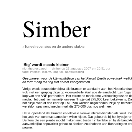
Simber
»Toneelrecensies en de andere stukken
‘Big’ wordt steeds kleiner
niet-theater
,
parool
— simber op 27 augustus 2007 om 20:51 uur
tags:
internet
,
last.fm
,
long tail
,
narrowcasting
Geschreven voor de Uitmarktbijlage van het Parool. Beetje ouwe koek wellich
de term ‘Long tail’ nog niet eerder voorgekomen.
Vorige week besteedden bijna alle kranten er aandacht aan: het Nederland
trok met een grappig clipje op videowebsite YouTube de aandacht. Een ‘gigan
kop van een ANP persbericht. Het tekent de moeizame verhouding tussen de 
media. Het gaat hier namelijk om een filmpje dat 275.000 keer bekeken is. Dat 
het clipje twee of drie keer op TMF zou worden uitgezonden, zit je op hetzelf
wereldomspannend medium valt die 275.000 dus nog wel mee.
Het is opvallend dat kranten en televisie nieuwe internetdiensten als YouTu
het jasje van een massamedium willen hijsen. Dat gebeurde bij het hypeje 
Denters die een plaatje mocht maken met Justin Timberlake en bij de band A
aanvankelijke populariteit geheel te danken zou hebben aan filesharing en e
pagina.