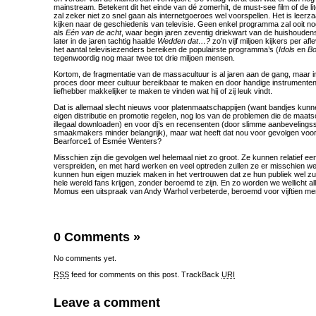
mainstream. Betekent dit het einde van dé zomerhit, de must-see film of de li
zal zeker niet zo snel gaan als internetgoeroes wel voorspellen. Het is leer
kijken naar de geschiedenis van televisie. Geen enkel programma zal ooit 
als
Eén van de acht
, waar begin jaren zeventig driekwart van de huishoudens
later in de jaren tachtig haalde
Wedden dat…?
zo’n vijf miljoen kijkers per af
het aantal televisiezenders bereiken de populairste programma’s (
Idols
en
Bo
tegenwoordig nog maar twee tot drie miljoen mensen.
Kortom, de fragmentatie van de massacultuur is al jaren aan de gang, maar in
proces door meer cultuur bereikbaar te maken en door handige instrumenten
liefhebber makkelijker te maken te vinden wat hij of zij leuk vindt.
Dat is allemaal slecht nieuws voor platenmaatschappijen (want bandjes kunn
eigen distributie en promotie regelen, nog los van de problemen die de maat
illegaal downloaden) en voor dj’s en recensenten (door slimme aanbevelin
smaakmakers minder belangrijk), maar wat heeft dat nou voor gevolgen voo
Bearforce1 of Esmée Wenters?
Misschien zijn die gevolgen wel helemaal niet zo groot. Ze kunnen relatief 
verspreiden, en met hard werken en veel optreden zullen ze er misschien w
kunnen hun eigen muziek maken in het vertrouwen dat ze hun publiek wel zu
hele wereld fans krijgen, zonder beroemd te zijn. En zo worden we wellicht al
Momus een uitspraak van Andy Warhol verbeterde, beroemd voor vijftien m
0 Comments
»
No comments yet.
RSS
feed for comments on this post.
TrackBack
URI
Leave a comment