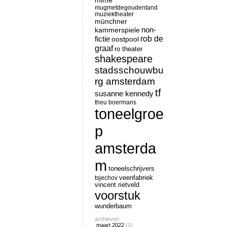
mime
mugmetdegoudentand
muziektheater
münchner
non-
kammerspiele
rob de
fictie
oostpool
graaf
ro theater
shakespeare
stadsschouwbu
rg amsterdam
tf
susanne kennedy
theu boermans
toneelgroe
p
amsterda
m
toneelschrijvers
tsjechov
veenfabriek
vincent rietveld
voorstuk
wunderbaum
archieven
maart 2022
(1)