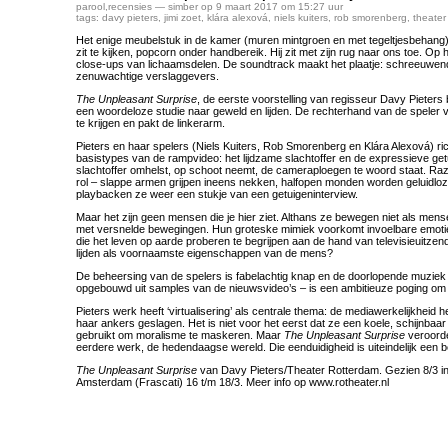
parool
,
recensies
— simber op 9 maart 2017 om 15:27 uur
tags:
davy pieters
,
jimi zoet
,
klára alexová
,
niels kuiters
,
rob smorenberg
,
theater
Het enige meubelstuk in de kamer (muren mintgroen en met tegeltjesbehang) 
zit te kijken, popcorn onder handbereik. Hij zit met zijn rug naar ons toe. O
close-ups van lichaamsdelen. De soundtrack maakt het plaatje: schreeuwen
zenuwachtige verslaggevers.
The Unpleasant Surprise
, de eerste voorstelling van regisseur Davy Pieters 
een woordeloze studie naar geweld en lijden. De rechterhand van de speler voo
te krijgen en pakt de linkerarm.
Pieters en haar spelers (Niels Kuiters, Rob Smorenberg en Klára Alexová) ri
basistypes van de rampvideo: het lijdzame slachtoffer en de expressieve get
slachtoffer omhelst, op schoot neemt, de cameraploegen te woord staat. Ra
rol – slappe armen grijpen ineens nekken, halfopen monden worden geluidl
playbacken ze weer een stukje van een getuigeninterview.
Maar het zijn geen mensen die je hier ziet. Althans ze bewegen niet als men
met versnelde bewegingen. Hun groteske mimiek voorkomt invoelbare emotie
die het leven op aarde proberen te begrijpen aan de hand van televisieuitzend
lijden als voornaamste eigenschappen van de mens?
De beheersing van de spelers is fabelachtig knap en de doorlopende muziek 
opgebouwd uit samples van de nieuwsvideo’s – is een ambitieuze poging om i
Pieters werk heeft ‘virtualisering’ als centrale thema: de mediawerkelijkhei
haar ankers geslagen. Het is niet voor het eerst dat ze een koele, schijnbaa
gebruikt om moralisme te maskeren. Maar
The Unpleasant Surprise
veroorde
eerdere werk, de hedendaagse wereld. Die eenduidigheid is uiteindelijk een be
The Unpleasant Surprise
van Davy Pieters/Theater Rotterdam. Gezien 8/3 in
Amsterdam (Frascati) 16 t/m 18/3. Meer info op www.rotheater.nl