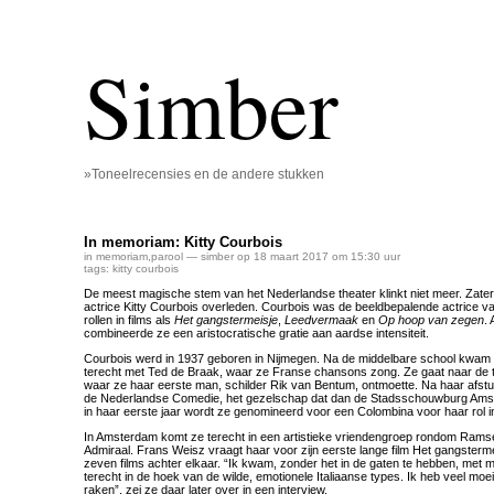
Simber
»Toneelrecensies en de andere stukken
In memoriam: Kitty Courbois
in memoriam
,
parool
— simber op 18 maart 2017 om 15:30 uur
tags:
kitty courbois
De meest magische stem van het Nederlandse theater klinkt niet meer. Zaterda
actrice Kitty Courbois overleden. Courbois was de beeldbepalende actrice v
rollen in films als
Het gangstermeisje
,
Leedvermaak
en
Op hoop van zegen
.
combineerde ze een aristocratische gratie aan aardse intensiteit.
Courbois werd in 1937 geboren in Nijmegen. Na de middelbare school kwam 
terecht met Ted de Braak, waar ze Franse chansons zong. Ze gaat naar de 
waar ze haar eerste man, schilder Rik van Bentum, ontmoette. Na haar afstud
de Nederlandse Comedie, het gezelschap dat dan de Stadsschouwburg Ams
in haar eerste jaar wordt ze genomineerd voor een Colombina voor haar rol 
In Amsterdam komt ze terecht in een artistieke vriendengroep rondom Rams
Admiraal. Frans Weisz vraagt haar voor zijn eerste lange film Het gangsterm
zeven films achter elkaar. “Ik kwam, zonder het in de gaten te hebben, met m
terecht in de hoek van de wilde, emotionele Italiaanse types. Ik heb veel moe
raken”, zei ze daar later over in een interview.