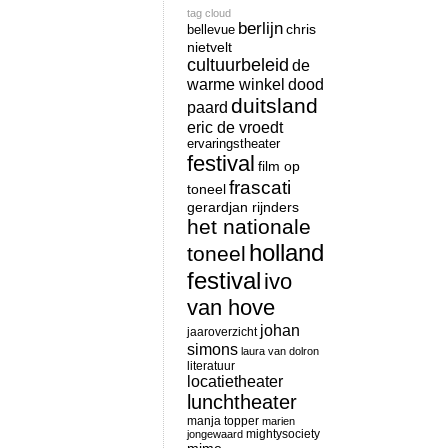
tag cloud
berlijn
chris
bellevue
nietvelt
cultuurbeleid
de
warme winkel
dood
duitsland
paard
eric de vroedt
ervaringstheater
festival
film op
frascati
toneel
gerardjan rijnders
het nationale
holland
toneel
festival
ivo
van hove
johan
jaaroverzicht
simons
laura van dolron
literatuur
locatietheater
lunchtheater
manja topper
marien
mightysociety
jongewaard