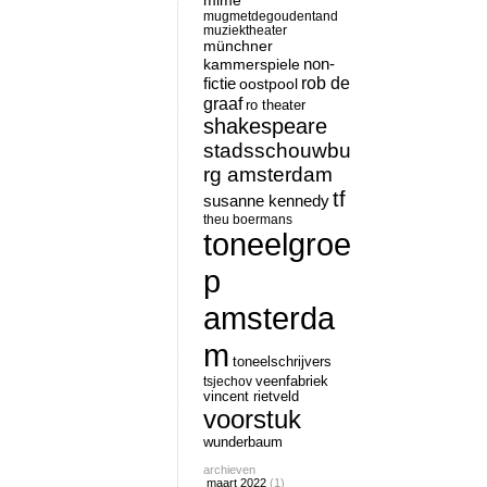
mime
mugmetdegoudentand
muziektheater
münchner
non-
kammerspiele
rob de
fictie
oostpool
graaf
ro theater
shakespeare
stadsschouwbu
rg amsterdam
tf
susanne kennedy
theu boermans
toneelgroe
p
amsterda
m
toneelschrijvers
tsjechov
veenfabriek
vincent rietveld
voorstuk
wunderbaum
archieven
maart 2022
(1)