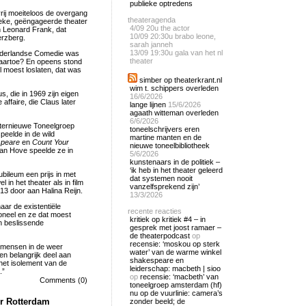
publieke optredens
vrij moeiteloos de overgang
theateragenda
tieke, geëngageerde theater
4/09
20u the actor
n Leonard Frank, dat
10/09
20:30u brabo leone,
erzberg.
sarah janneh
13/09
19:30u gala van het nl
 Nederlandse Comedie was
theater
Naartoe? En opeens stond
l moest loslaten, dat was
simber op theaterkrant.nl
wim t. schippers overleden
 die in 1969 zijn eigen
16/6/2026
affaire, die Claus later
lange lijnen
15/6/2026
agaath witteman overleden
6/6/2026
nternieuwe Toneelgroep
toneelschrijvers eren
peelde in de wild
martine manten en de
speare
en
Count Your
nieuwe toneelbibliotheek
van Hove speelde ze in
5/6/2026
kunstenaars in de politiek –
‘ik heb in het theater geleerd
ubileum een prijs in met
dat systemen nooit
in het theater als in film
vanzelfsprekend zijn’
013 door aan Halina Reijn.
13/3/2026
aar de existentiële
recente reacties
toneel en ze dat moest
kritiek op kritiek #4 – in
en beslissende
gesprek met joost ramaer –
de theaterpodcast
op
recensie: ‘moskou op sterk
e mensen in de weer
water’ van de warme winkel
en belangrijk deel aan
shakespeare en
 het isolement van de
leiderschap: macbeth | sioo
.”
op
recensie: ‘macbeth’ van
Comments (0)
toneelgroep amsterdam (hf)
nu op de vuurlinie: camera’s
er Rotterdam
zonder beeld; de