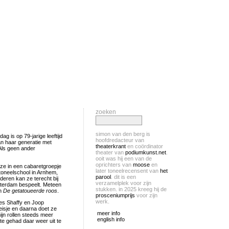
zoeken
simon van den berg is
g is op 79-jarige leeftijd
hoofdredacteur van
an haar generatie met
theaterkrant
en coördinator
 Als geen ander
theater van
podiumkunst.net
.
ooit was hij een van de
oprichters van
moose
en
ze in een cabaretgroepje
later toneelrecensent van
het
toneelschool in Arnhem,
parool
. dit is een
eren kan ze terecht bij
verzamelplek voor zijn
terdam bespeelt. Meteen
stukken. in 2025 kreeg hij de
in
De getatoueerde roos
.
prosceniumprijs
voor zijn
werk.
es Shaffy en Joop
eisje en daarna doet ze
meer info
ijn rollen steeds meer
english info
ite gehad daar weer uit te