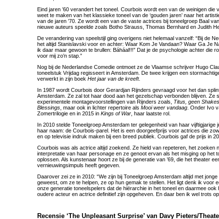
Eind jaren ’60 verandert het toneel. Courbois wordt een van de weinigen die 
weet te maken van het klassieke toneel van de ‘gouden jaren’ naar het artis
van de jaren ’70. Ze wordt een van de vaste actrices bij toneelgroep Baal va
nieuwe auteurs speelde zoals Botho Strauss, Thomas Bernhard en Judith H
De verandering van speelstijl ging overigens niet helemaal vanzelf: “Bij de
het altijd Stanislavski voor en achter: Waar Kom Je Vandaan? Waar Ga Je 
ik daar maar gewoon te brullen: Báháal!!!” Dat je de psychologie achter die ro
voor mij zo’n stap.”
Nog bij de Nederlandse Comedie ontmoet ze de Vlaamse schrijver Hugo Claus,
toneelstuk Vrijdag regisseert in Amsterdam. De twee krijgen een stormachtige 
verwerkt in zijn boek
Het jaar van de kreeft
.
In 1987 wordt Courbois door Gerardjan Rijnders gevraagd voor het dan spli
Amsterdam. Ze zal tot haar dood aan het gezelschap verbonden blijven. Ze s
experimentele montagevoorstellingen van Rijnders zoals,
Titus, geen Shake
Blessings
, maar ook in lichter repertoire als
Mooi weer vandaag
. Onder Ivo 
Zomertrilogie en in 2015 in
Kings of War
, haar laatste rol.
In 2010 stelde Toneelgroep Amsterdam ter gelegenheid van haar vijftigjarige j
haar naam: de Courbois-parel. Het is een doorgeefprijs voor actrices die zowel 
en op televisie indruk maken bij een breed publiek. Courbois gaf de prijs in 2
Courbois was als actrice altijd zoekend. Ze hield van repeteren, het zoeken n
interpretatie van haar personage en ze genoot ervan als het misging op het 
oplossen. Als kunstenaar hoort ze bij de generatie van ’69, die het theater e
vernieuwingsimpuls heeft gegeven.
Daarover zei ze in 2010: “We zijn bij Toneelgroep Amsterdam altijd met jong
geweest, om ze te helpen, ze op hun gemak te stellen. Het ligt denk ik voor e
onze generatie toneelspelers dat de hiërarchie in het toneel en daarmee ook
oudere acteur en actrice definitief zijn opgeheven. En daar ben ik wel trots op
Recensie ‘The Unpleasant Surprise’ van Davy Pieters/Theat