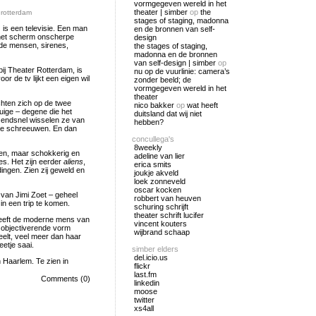
vormgegeven wereld in het
theater | simber
op
the
 rotterdam
stages of staging, madonna
is een televisie. Een man
en de bronnen van self-
p het scherm onscherpe
design
de mensen, sirenes,
the stages of staging,
madonna en de bronnen
van self-design | simber
op
bij Theater Rotterdam, is
nu op de vuurlinie: camera’s
r de tv lijkt een eigen wil
zonder beeld; de
vormgegeven wereld in het
theater
chten zich op de twee
nico bakker
op
wat heeft
uige – degene die het
duitsland dat wij niet
zendsnel wisselen ze van
hebben?
oze schreeuwen. En dan
concullega's
8weekly
sen, maar schokkerig en
adeline van lier
s. Het zijn eerder
aliens
,
erica smits
ingen. Zien zij geweld en
joukje akveld
loek zonneveld
oscar kocken
van Jimi Zoet – geheel
robbert van heuven
n een trip te komen.
schuring schrijft
theater schrift lucifer
d heeft de moderne mens van
vincent kouters
r objectiverende vorm
wijbrand schaap
elt, veel meer dan haar
etje saai.
simber elders
del.icio.us
 Haarlem. Te zien in
flickr
last.fm
Comments (0)
linkedin
moose
twitter
xs4all