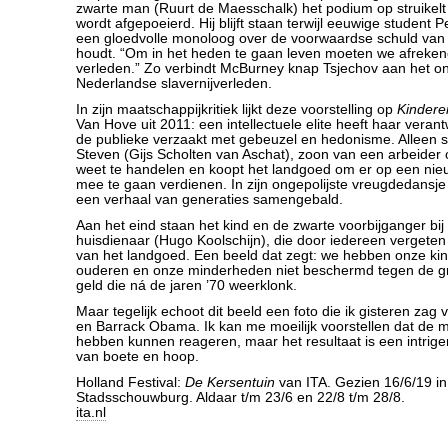
zwarte man (Ruurt de Maesschalk) het podium op struikel
wordt afgepoeierd. Hij blijft staan terwijl eeuwige student 
een gloedvolle monoloog over de voorwaardse schuld van 
houdt. “Om in het heden te gaan leven moeten we afreken
verleden.” Zo verbindt McBurney knap Tsjechov aan het o
Nederlandse slavernijverleden.
In zijn maatschappijkritiek lijkt deze voorstelling op
Kindere
Van Hove uit 2011: een intellectuele elite heeft haar veran
de publieke verzaakt met gebeuzel en hedonisme. Alleen
Steven (Gijs Scholten van Aschat), zoon van een arbeider 
weet te handelen en koopt het landgoed om er op een nie
mee te gaan verdienen. In zijn ongepolijste vreugdedansje 
een verhaal van generaties samengebald.
Aan het eind staan het kind en de zwarte voorbijganger bij
huisdienaar (Hugo Koolschijn), die door iedereen vergeten is
van het landgoed. Een beeld dat zegt: we hebben onze ki
ouderen en onze minderheden niet beschermd tegen de gr
geld die ná de jaren ’70 weerklonk.
Maar tegelijk echoot dit beeld een foto die ik gisteren za
en Barrack Obama. Ik kan me moeilijk voorstellen dat de 
hebben kunnen reageren, maar het resultaat is een intrig
van boete en hoop.
Holland Festival:
De Kersentuin
van ITA. Gezien 16/6/19 in
Stadsschouwburg. Aldaar t/m 23/6 en 22/8 t/m 28/8.
ita.nl