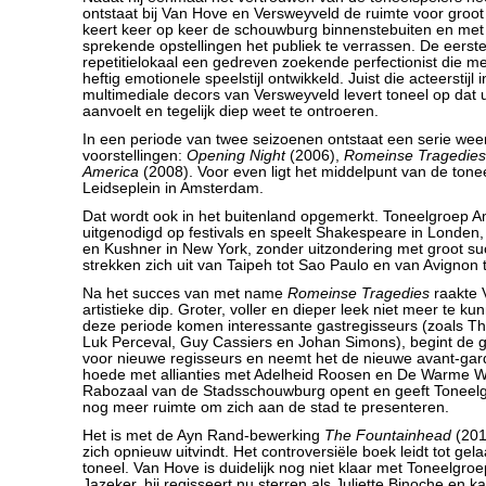
ontstaat bij Van Hove en Versweyveld de ruimte voor groot
keert keer op keer de schouwburg binnenstebuiten en met 
sprekende opstellingen het publiek te verrassen. De eerste b
repetitielokaal een gedreven zoekende perfectionist die me
heftig emotionele speelstijl ontwikkeld. Juist die acteerstijl i
multimediale decors van Versweyveld levert toneel op dat u
aanvoelt en tegelijk diep weet te ontroeren.
In een periode van twee seizoenen ontstaat een serie wee
voorstellingen:
Opening Night
(2006),
Romeinse Tragedies
America
(2008). Voor even ligt het middelpunt van de tone
Leidseplein in Amsterdam.
Dat wordt ook in het buitenland opgemerkt. Toneelgroep 
uitgenodigd op festivals en speelt Shakespeare in Londen
en Kushner in New York, zonder uitzondering met groot s
strekken zich uit van Taipeh tot Sao Paulo en van Avignon 
Na het succes van met name
Romeinse Tragedies
raakte 
artistieke dip. Groter, voller en dieper leek niet meer te kun
deze periode komen interessante gastregisseurs (zoals T
Luk Perceval, Guy Cassiers en Johan Simons), begint de g
voor nieuwe regisseurs en neemt het de nieuwe avant-gar
hoede met allianties met Adelheid Roosen en De Warme W
Rabozaal van de Stadsschouwburg opent en geeft Tonee
nog meer ruimte om zich aan de stad te presenteren.
Het is met de Ayn Rand-bewerking
The Fountainhead
(201
zich opnieuw uitvindt. Het controversiële boek leidt tot ge
toneel. Van Hove is duidelijk nog niet klaar met Toneelgr
Jazeker, hij regisseert nu sterren als Juliette Binoche en