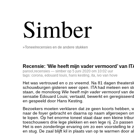
Simber
»Toneelrecensies en de andere stukken
Recensie: ‘Wie heeft mijn vader vermoord’ van IT
parool
,
recensies
— simber op 5 juni 2020 om 10:02 uur
tags:
corona
,
edouard louis
,
hans kesting
,
ita
,
ivo van hove
Het was vertrouwd en o zo vreemd. Na 81 dagen theatersl
schouwburgen gisteren weer open. ITA had meteen een ste
staan, de monoloog
Wie heeft mijn vader vermoord
van de 
sensatie Edouard Louis; vertaald, bewerkt en geregisseer
en gespeeld door Hans Kesting.
Bezoekers moeten verklaren dat ze geen koorts hebben, 
naar de foyer gebracht en daarna op naam afgeroepen o
te lopen. Op het enorme toneel staat daar een kleine tribu
toeschouwers drie lege plekken en een lege rij. Zo passen 
Het is een zonderlinge ervaring om zo een voorstelling te zi
en stug. De zaal blijft kil in plaats van op te warmen door