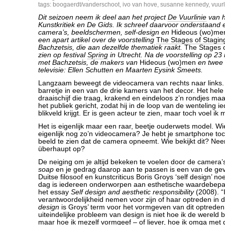
tags:
boogaerdt/vanderschoot
,
ivo van hove
,
susanne kennedy
,
vuurl
Dit seizoen neem ik deel aan het project
De Vuurlinie
van h
Kunstkritiek en De Gids. Ik schreef daarvoor onderstaand 
camera’s, beeldschermen, self-design en
Hideous (wo)me
een apart artikel over de voorstelling
The Stages of Stagin
Bachzetsis, die aan dezelfde thematiek raakt.
The Stages o
zien op festival
Spring
in Utrecht. Na de voorstelling op 23
met Bachzetsis, de makers van
Hideous (wo)men
en twee 
televisie: Ellen Schutten en Maarten Eysink Smeets.
Langzaam beweegt de videocamera van rechts naar links. H
barretje in een van de drie kamers van het decor. Het hele
draaischijf die traag, krakend en eindeloos z’n rondjes ma
het publiek gericht, zodat hij in de loop van de wenteling ie
blikveld krijgt. Er is geen acteur te zien, maar toch voel ik
Het is eigenlijk maar een raar, beetje ouderwets model. Wi
eigenlijk nog zo’n videocamera? Je hebt je smartphone to
beeld te zien dat de camera opneemt. Wie bekijkt dit? Ne
überhaupt op?
De neiging om je altijd bekeken te voelen door de camera’
soap
en je gedrag daarop aan te passen is een van de ge
Duitse filosoof en kunstcriticus Boris Groys ‘self design’ 
dag is iedereen onderworpen aan esthetische waardebepaling
het essay
Self design and aesthetic responsibility
(2008). “
verantwoordelijkheid nemen voor zijn of haar optreden in 
design
is Groys’ term voor het vormgeven van dit optreden 
uiteindelijke probleem van design is niet hoe ik de wereld 
maar hoe ik mezelf vormgeef – of liever, hoe ik omga met