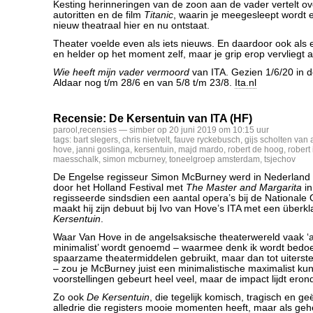
Kesting herinneringen van de zoon aan de vader vertelt ov
autoritten en de film
Titanic
, waarin je meegesleept wordt 
nieuw theatraal hier en nu ontstaat.
Theater voelde even als iets nieuws. En daardoor ook als
en helder op het moment zelf, maar je grip erop vervliegt al
Wie heeft mijn vader vermoord
van ITA. Gezien 1/6/20 in 
Aldaar nog t/m 28/6 en van 5/8 t/m 23/8.
Ita.nl
Recensie: De Kersentuin van ITA (HF)
parool
,
recensies
— simber op 20 juni 2019 om 10:15 uur
tags:
bart slegers
,
chris nietvelt
,
fauve ryckebusch
,
gijs scholten van 
hove
,
janni goslinga
,
kersentuin
,
majd mardo
,
robert de hoog
,
robert
maesschalk
,
simon mcburney
,
toneelgroep amsterdam
,
tsjechov
De Engelse regisseur Simon McBurney werd in Nederland
door het Holland Festival met
The Master and Margarita
in
regisseerde sindsdien een aantal opera’s bij de Nationale 
maakt hij zijn debuut bij Ivo van Hove’s ITA met een überkl
Kersentuin
.
Waar Van Hove in de angelsaksische theaterwereld vaak ‘a
minimalist’ wordt genoemd – waarmee denk ik wordt bedoel
spaarzame theatermiddelen gebruikt, maar dan tot uiterste 
– zou je McBurney juist een minimalistische maximalist ku
voorstellingen gebeurt heel veel, maar de impact lijdt eron
Zo ook
De Kersentuin
, die tegelijk komisch, tragisch en ge
alledrie die registers mooie momenten heeft, maar als ge