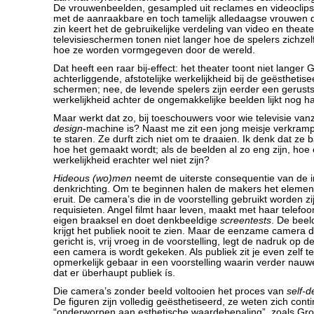
De vrouwenbeelden, gesampled uit reclames en videoclips,
met de aanraakbare en toch tamelijk alledaagse vrouwen d
zin keert het de gebruikelijke verdeling van video en theat
televisieschermen tonen niet langer hoe de spelers zichz
hoe ze worden vormgegeven door de wereld.
Dat heeft een raar bij-effect: het theater toont niet langer G
achterliggende, afstotelijke werkelijkheid bij de geëstheti
schermen; nee, de levende spelers zijn eerder een gerustst
werkelijkheid achter de ongemakkelijke beelden lijkt nog h
Maar werkt dat zo, bij toeschouwers voor wie televisie va
design
-machine is? Naast me zit een jong meisje verkram
te staren. Ze durft zich niet om te draaien. Ik denk dat ze 
hoe het gemaakt wordt; als de beelden al zo eng zijn, hoe
werkelijkheid erachter wel niet zijn?
Hideous (wo)men
neemt de uiterste consequentie van de 
denkrichting. Om te beginnen halen de makers het eleme
eruit. De camera’s die in de voorstelling gebruikt worden z
requisieten. Angel filmt haar leven, maakt met haar telefo
eigen braaksel en doet denkbeeldige
screentests
. De beel
krijgt het publiek nooit te zien. Maar de eenzame camera d
gericht is, vrij vroeg in de voorstelling, legt de nadruk op 
een camera is wordt gekeken. Als publiek zit je even zelf te
opmerkelijk gebaar in een voorstelling waarin verder nauwe
dat er überhaupt publiek ís.
Die camera’s zonder beeld voltooien het proces van
self-d
De figuren zijn volledig geësthetiseerd, ze weten zich cont
“onderworpen aan esthetische waardebepaling”, zoals Groy