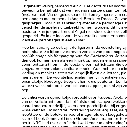
Er gebeurt weinig, tergend weinig. Het decor draait voort
beweging benadrukt dat we nergens naartoe gaan. Een pl
(wo)men
niet. Via de geluidsband klinken synopses van s
personages met namen als Angel, Brook en Rocco. Ze voe
gesprekjes. Door hun aankleding worden de personages str
verschillende spelers uitgebeeld kunnen worden. Uit hun v
posturen kun je opmaken dat Angel niet steeds door dezelf
gespeeld. En in de loop van de voorstelling staan er soms
identieke personages in één kamer.
Hoe kunstmatig ze ook zijn, de figuren in de voorstelling zi
herkenbaar. Ze lijken overdreven versies van personages 
real life soaps
als
Keeping up with the Kardashians
. Je zo
dan ook kunnen zien als een kritiek op moderne massamed
commentaar zit hem in de ‘opstand van het lichaam’ die de 
langzaam maar zeker zichtbaar maakt. Want achter de al
kleding en maskers zitten wel degelijk lijven die kotsen, pl
menstrueren. De voorstelling eindigt met vijf identieke vro
onsmakelijk bloederige troep uit hun kruis peuteren. Een l
weerzinwekkende orgie van lichaamssappen, ook al zijn zel
nep.
De critici waren opmerkelijk verdeeld over
Hideous (wo)m
van de Volkskrant noemde het “afstotend, slaapverwekkend
vooral ondoorgrondelijk”, zo ondoorgrondelijk dat hij er ge
wilde kennen. “Ik vond de voorstelling vooral erg saai, de 
would-be
en de betekenis vooral mager als een leeggekots
schreef Loek Zonneveld in de Groene Amsterdammer, terw
het in NRC had over een “indrukwekkende totaalervaring”