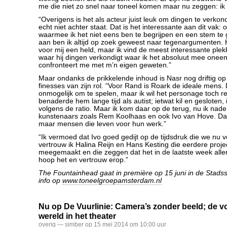
me die niet zo snel naar toneel komen maar nu zeggen: ik
“Overigens is het als acteur juist leuk om dingen te verkon
echt niet achter staat. Dat is het interessante aan dit vak
waarmee ik het niet eens ben te begrijpen en een stem te 
aan ben ik altijd op zoek geweest naar tegenargumenten.
voor mij een held, maar ik vind de meest interessante plekk
waar hij dingen verkondigt waar ik het absoluut mee onee
confronteert me met m’n eigen geweten.”
Maar ondanks de prikkelende inhoud is Nasr nog driftig o
finesses van zijn rol. “Voor Rand is Roark de ideale mens. 
onmogelijk om te spelen, maar ik wil het personage toch re
benaderde hem lange tijd als autist; ietwat kil en gesloten,
volgens de ratio. Maar ik kom daar op de terug, nu ik nad
kunstenaars zoals Rem Koolhaas en ook Ivo van Hove. Dat 
maar mensen die leven voor hun werk.”
“Ik vermoed dat Ivo goed gedijt op de tijdsdruk die we nu
vertrouw ik Halina Reijn en Hans Kesting die eerdere proj
meegemaakt en die zeggen dat het in de laatste week alle
hoop het en vertrouw erop.”
The Fountainhead gaat in première op 15 juni in de Stad
info op
www.toneelgroepamsterdam.nl
Nu op De Vuurlinie: Camera’s zonder beeld; de
wereld in het theater
overig
— simber op 15 mei 2014 om 10:00 uur