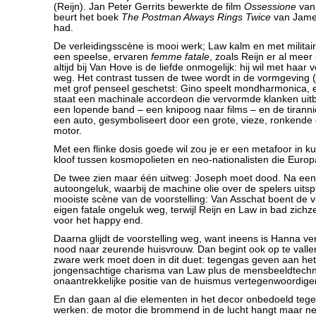
(Reijn). Jan Peter Gerrits bewerkte de film
Ossessione
van 
beurt het boek
The Postman Always Rings Twice
van James
had.
De verleidingsscène is mooi werk; Law kalm en met militai
een speelse, ervaren
femme fatale
, zoals Reijn er al mee
altijd bij Van Hove is de liefde onmogelijk: hij wil met haar ve
weg. Het contrast tussen de twee wordt in de vormgeving 
met grof penseel geschetst: Gino speelt mondharmonica, e
staat een machinale accordeon die vervormde klanken uitb
een lopende band – een knipoog naar films – en de tirann
een auto, gesymboliseert door een grote, vieze, ronkend
motor.
Met een flinke dosis goede wil zou je er een metafoor in k
kloof tussen kosmopolieten en neo-nationalisten die Europa 
De twee zien maar één uitweg: Joseph moet dood. Na een
autoongeluk, waarbij de machine olie over de spelers uitsp
mooiste scène van de voorstelling: Van Asschat boent de v
eigen fatale ongeluk weg, terwijl Reijn en Law in bad zich
voor het happy end.
Daarna glijdt de voorstelling weg, want ineens is Hanna v
nood naar zeurende huisvrouw. Dan begint ook op te vallen
zware werk moet doen in dit duet: tegengas geven aan het
jongensachtige charisma van Law plus de mensbeeldtechn
onaantrekkelijke positie van de huismus vertegenwoordige
En dan gaan al die elementen in het decor onbedoeld tegen
werken: de motor die brommend in de lucht hangt maar ne