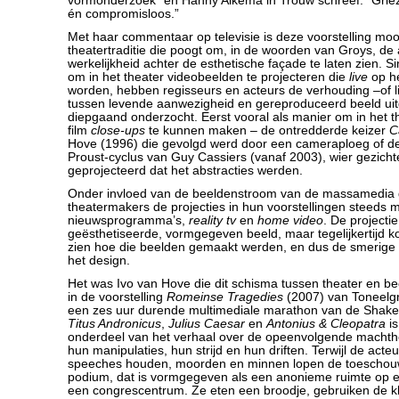
vormonderzoek” en Hanny Alkema in Trouw schreef: “Griez
én compromisloos.”
Met haar commentaar op televisie is deze voorstelling mooi
theatertraditie die poogt om, in de woorden van Groys, de a
werkelijkheid achter de esthetische façade te laten zien. Si
om in het theater videobeelden te projecteren die
live
op h
worden, hebben regisseurs en acteurs de verhouding –of l
tussen levende aanwezigheid en gereproduceerd beeld uit
diepgaand onderzocht. Eerst vooral als manier om in het th
film
close-ups
te kunnen maken – de ontredderde keizer
C
Hove (1996) die gevolgd werd door een cameraploeg of de
Proust-cyclus van Guy Cassiers (vanaf 2003), wier gezich
geprojecteerd dat het abstracties werden.
Onder invloed van de beeldenstroom van de massamedia 
theatermakers de projecties in hun voorstellingen steeds 
nieuwsprogramma’s,
reality tv
en
home video
. De projecti
geësthetiseerde, vormgegeven beeld, maar tegelijkertijd ko
zien hoe die beelden gemaakt werden, en dus de smerige w
het design.
Het was Ivo van Hove die dit schisma tussen theater en beel
in de voorstelling
Romeinse Tragedies
(2007) van Toneelg
een zes uur durende multimediale marathon van de Shak
Titus Andronicus
,
Julius Caesar
en
Antonius & Cleopatra
is
onderdeel van het verhaal over de opeenvolgende macht
hun manipulaties, hun strijd en hun driften. Terwijl de ac
speeches houden, moorden en minnen lopen de toeschouw
podium, dat is vormgegeven als een anonieme ruimte op ee
een congrescentrum. Ze eten een broodje, gebruiken de k