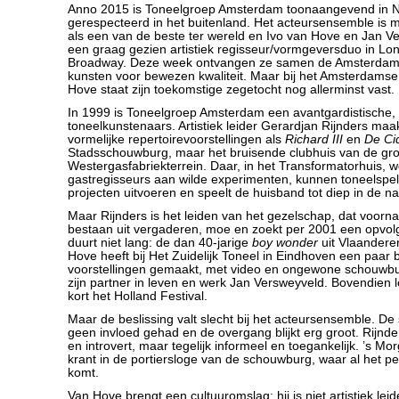
Anno 2015 is Toneelgroep Amsterdam toonaangevend in N
gerespecteerd in het buitenland. Het acteursensemble i
als een van de beste ter wereld en Ivo van Hove en Jan 
een graag gezien artistiek regisseur/vormgeversduo in Lo
Broadway. Deze week ontvangen ze samen de Amsterdamp
kunsten voor bewezen kwaliteit. Maar bij het Amsterdams
Hove staat zijn toekomstige zegetocht nog allerminst vast.
In 1999 is Toneelgroep Amsterdam een avantgardistische, r
toneelkunstenaars. Artistiek leider Gerardjan Rijnders maakt
vormelijke repertoirevoorstellingen als
Richard III
en
De Ci
Stadsschouwburg, maar het bruisende clubhuis van de gro
Westergasfabriekterrein. Daar, in het Transformatorhuis, 
gastregisseurs aan wilde experimenten, kunnen toneelspe
projecten uitvoeren en speelt de huisband tot diep in de na
Maar Rijnders is het leiden van het gezelschap, dat voorname
bestaan uit vergaderen, moe en zoekt per 2001 een opvol
duurt niet lang: de dan 40-jarige
boy wonder
uit Vlaanderen
Hove heeft bij Het Zuidelijk Toneel in Eindhoven een paar
voorstellingen gemaakt, met video en ongewone schouwbu
zijn partner in leven en werk Jan Versweyveld. Bovendien 
kort het Holland Festival.
Maar de beslissing valt slecht bij het acteursensemble. D
geen invloed gehad en de overgang blijkt erg groot. Rijnd
en introvert, maar tegelijk informeel en toegankelijk. ’s Mor
krant in de portiersloge van de schouwburg, waar al het pe
komt.
Van Hove brengt een cultuuromslag: hij is niet artistiek le