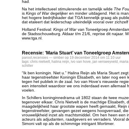
had.
Na het intellectueel stimulerende en tamelijk wilde
The Fou
is
Kings of War
degelijker en minder uitdagend. Het is ma
het hogere bedrijfskader dat TGA kennelijk graag als publi
dat etaleert dat leiderschap uiteindelijk vooral over zichzelf
Holland Festival:
Kings of War
van Toneelgroep Amsterdam.
de Stadsschouwburg. Aldaar t/m 21/6, reprise dit najaar. M
www.tga.nl.
Recensie: ‘Maria Stuart’ van Toneelgroep Amste
parool
,
recensies
— simber op 19 december 2014 om 11:10 uur
tags:
chris nietvelt
,
halina reijn
,
ivo van hove
,
jan versweyveld
,
maria 
schiller
“Ik ben koningin. Niet u.” Halina Reijn als Maria Stuart zeg
haar tegenstreefster Koningin Elisabeth, en later nog een k
tegen het publiek in de zaal. Ivo van Hove’s nieuwste regie 
een intensiteit waardoor we ons inderdaad even allemaal
voelen.
In Schillers koninginnedrama uit 1802 staan de twee muz
tegenover elkaar. Chris Nietvelt is de machtige Elisabeth, 
maagdelijkheid haar grootste wapen heeft gemaakt, Reijn 
tegenstreefster, gevangen gezet wegens hoogverraad, die 
vrouwelijkheid inzet als machtsmiddel. Om hen heen een 
acteurs als adjudanten, raadgevers en verraders. Vooral 
Simoni valt op als de schimmige intrigant Mortimer.