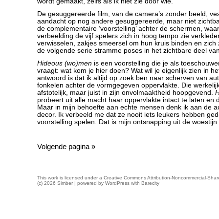
wordt gemáákt, zelfs als ik niet zie door wie.
De gesuggereerde film, van de camera’s zonder beeld, ves
aandacht op nog andere gesuggereerde, maar niet zichtba
de complementaire ‘voorstelling’ achter de schermen, waari
verbeelding de vijf spelers zich in hoog tempo zie verkled
verwisselen, zakjes smeersel om hun kruis binden en zich
de volgende serie stramme poses in het zichtbare deel van 
Hideous (wo)men
is een voorstelling die je als toeschouw
vraagt: wat kom je hier doen? Wat wil je eigenlijk zien in he
antwoord is dat ik altijd op zoek ben naar scherven van auth
fonkelen achter de vormgegeven oppervlakte. Die werkelijkh
afstotelijk, maar juist in zijn onvolmaaktheid hoopgevend.
H
probeert uit alle macht haar oppervlakte intact te laten en
Maar in mijn behoefte aan echte mensen denk ik aan de ac
decor. Ik verbeeld me dat ze nooit iets leukers hebben g
voorstelling spelen. Dat is mijn ontsnapping uit de woestijn
Volgende pagina »
This work is licensed under a
Creative Commons Attribution-Noncommercial-Share
(c) 2026 Simber | powered by
WordPress
with
Barecity