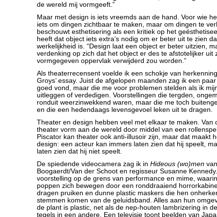
de wereld mij vormgeeft.”
Maar met design is iets vreemds aan de hand. Voor wie het 
iets om dingen zichtbaar te maken, maar om dingen te ver
beschouwt esthetisering als een kritiek op het geësthetisee
heeft dat object iets extra’s nodig om er beter uit te zien da
werkelijkheid is. “Design laat een object er beter uitzien, m
verdenking op zich dat het object er des te afstotelijker uit 
vormgegeven oppervlak verwijderd zou worden.”
Als theaterrecensent voelde ik een schokje van herkenning 
Groys’ essay. Juist de afgelopen maanden zag ik een paar v
goed vond, maar die me voor problemen stelden als ik mi
uitleggen of verdedigen. Voorstellingen die tergden, ongem
ronduit weerzinwekkend waren, maar die me toch buiteng
en die een hedendaags levensgevoel leken uit te dragen.
Theater en design hebben veel met elkaar te maken. Van 
theater vorm aan de wereld door middel van een rollenspel
Piscator kan theater ook anti-illusoir zijn, maar dat maakt 
design: een acteur kan immers laten zien dat hij speelt, ma
laten zien dat hij niet speelt.
De spiedende videocamera zag ik in
Hideous (wo)men
van
Boogaerdt/Van der Schoot en regisseur Susanne Kennedy
voorstelling op de grens van performance en mime, waarin 
poppen zich bewegen door een ronddraaiend horrorkabine
dragen pruiken en dunne plastic maskers die hen onherk
stemmen komen van de geluidsband. Alles aan hun omgevi
de plant is plastic, net als de nep-houten lambrizering in 
tegels in een andere. Een televisie toont beelden van Japa