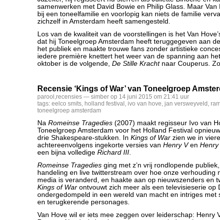
samenwerken met David Bowie en Philip Glass. Maar Van H
bij een toneelfamilie en voorlopig kan niets de familie verv
zichzelf in Amsterdam heeft samengesteld.
Los van de kwaliteit van de voorstellingen is het Van Hove’
dat hij Toneelgroep Amsterdam heeft teruggegeven aan de 
het publiek en maakte trouwe fans zonder artistieke conces
iedere première knettert het weer van de spanning aan het
oktober is de volgende,
De Stille Kracht
naar Couperus. Zor
Recensie ‘Kings of War’ van Toneelgroep Amste
parool
,
recensies
— simber op 14 juni 2015 om 21:41 uur
tags:
eelco smits
,
holland festival
,
ivo van hove
,
jan versweyveld
,
ram
toneelgroep amsterdam
Na
Romeinse Tragedies
(2007) maakt regisseur Ivo van 
Toneelgroep Amsterdam voor het Holland Festival opnieuw
drie Shakespeare-stukken. In
Kings of War
zien we in vier
achtereenvolgens ingekorte versies van
Henry V
en
Henry
een bijna volledige
Richard III
.
Romeinse Tragedies
ging met z’n vrij rondlopende publiek
handeling en live twitterstream over hoe onze verhouding m
media is veranderd, en haakte aan op nieuwszenders en 
Kings of War
ontvouwt zich meer als een televisieserie op 
ondergedompeld in een wereld van macht en intriges met s
en terugkerende personages.
Van Hove wil er iets mee zeggen over leiderschap: Henry V (