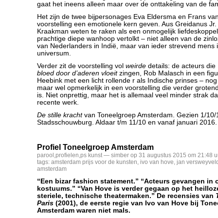
gaat het ineens alleen maar over de onttakeling van de fam
Het zijn de twee bijpersonages Eva Eldersma en Frans va
voorstelling een emotionele kern geven. Aus Greidanus Jr.
Kraakman weten te raken als een onmogelijk liefdeskoppe
prachtige diepe wanhoop vertolkt – niet alleen van de zin
van Nederlanders in Indië, maar van ieder strevend mens 
universum.
Verder zit de voorstelling vol
weirde
details: de acteurs die
bloed door d’aderen vloeit
zingen, Rob Malasch in een figu
Heebink met een licht rollende r als Indische prinses – nog
maar wel opmerkelijk in een voorstelling die verder groten
is. Niet onprettig, maar het is allemaal veel minder strak 
recente werk.
De stille kracht
van Toneelgroep Amsterdam. Gezien 1/10/1
Stadsschouwburg. Aldaar t/m 11/10 en vanaf januari 2016
Profiel Toneelgroep Amsterdam
parool
,
profielen
,
ps kunst
— simber op 31 augustus 2015 om 21:48 u
tags:
amsterdam prijs voor de kunsten
,
ivo van hove
,
jan versweyvel
amsterdam
“Een bizar fashion statement.” “Acteurs gevangen in 
kostuums.” “Van Hove is verder gegaan op het heilloz
steriele, technische theatermaken.” De recensies van
Paris
(2001), de eerste regie van Ivo van Hove bij Ton
Amsterdam waren niet mals.