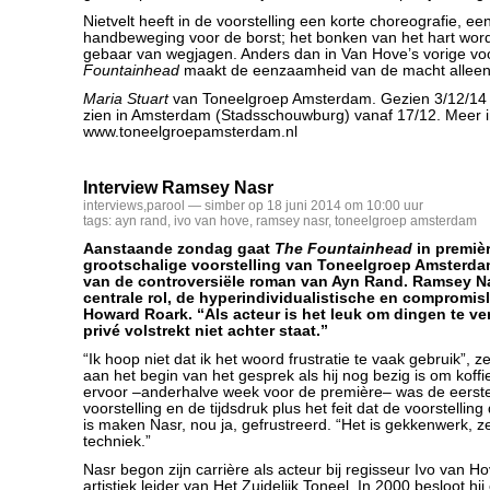
Nietvelt heeft in de voorstelling een korte choreografie, ee
handbeweging voor de borst; het bonken van het hart word
gebaar van wegjagen. Anders dan in Van Hove’s vorige voo
Fountainhead
maakt de eenzaamheid van de macht alleen 
Maria Stuart
van Toneelgroep Amsterdam. Gezien 3/12/14 
zien in Amsterdam (Stadsschouwburg) vanaf 17/12. Meer i
www.toneelgroepamsterdam.nl
Interview Ramsey Nasr
interviews
,
parool
— simber op 18 juni 2014 om 10:00 uur
tags:
ayn rand
,
ivo van hove
,
ramsey nasr
,
toneelgroep amsterdam
Aanstaande zondag gaat
The Fountainhead
in premièr
grootschalige voorstelling van Toneelgroep Amsterda
van de controversiële roman van Ayn Rand. Ramsey Na
centrale rol, de hyperindividualistische en compromisl
Howard Roark. “Als acteur is het leuk om dingen te ve
privé volstrekt niet achter staat.”
“Ik hoop niet dat ik het woord frustratie te vaak gebruik”, ze
aan het begin van het gesprek als hij nog bezig is om koffi
ervoor –anderhalve week voor de première– was de eerst
voorstelling en de tijdsdruk plus het feit dat de voorstelling 
is maken Nasr, nou ja, gefrustreerd. “Het is gekkenwerk, z
techniek.”
Nasr begon zijn carrière als acteur bij regisseur Ivo van H
artistiek leider van Het Zuidelijk Toneel. In 2000 besloot h