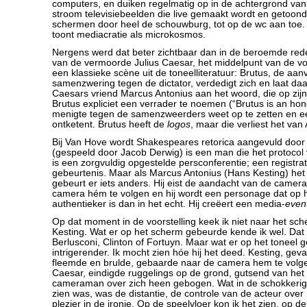
computers, en duiken regelmatig op in de achtergrond van
stroom televisiebeelden die live gemaakt wordt en getoond
schermen door heel de schouwburg, tot op de wc aan toe. 
toont mediacratie als microkosmos.
Nergens werd dat beter zichtbaar dan in de beroemde rede
van de vermoorde Julius Caesar, het middelpunt van de voor
een klassieke scène uit de toneelliteratuur: Brutus, de aa
samenzwering tegen de dictator, verdedigt zich en laat d
Caesars vriend Marcus Antonius aan het woord, die op zij
Brutus expliciet een verrader te noemen (“Brutus is an ho
menigte tegen de samenzweerders weet op te zetten en e
ontketent. Brutus heeft de
logos
, maar die verliest het van
Bij Van Hove wordt Shakespeares retorica aangevuld door 
(gespeeld door Jacob Derwig) is een man die het protocol 
is een zorgvuldig opgestelde persconferentie; een registra
gebeurtenis. Maar als Marcus Antonius (Hans Kesting) he
gebeurt er iets anders. Hij eist de aandacht van de camera,
camera hém te volgen en hij wordt een personage dat op 
authentieker is dan in het echt. Hij creëert een media-
even
Op dat moment in de voorstelling keek ik niet naar het sc
Kesting. Wat er op het scherm gebeurde kende ik wel. Dat
Berlusconi, Clinton of Fortuyn. Maar wat er op het toneel
intrigerender. Ik mocht zien hóe hij het deed. Kesting, gevan
fleemde en brulde, gebaarde naar de camera hem te volgen
Caesar, eindigde ruggelings op de grond, gutsend van het
cameraman over zich heen gebogen. Wat in de schokkerige
zien was, was de distantie, de controle van de acteur ove
plezier in de ironie. Op de speelvloer kon ik het zien, op 