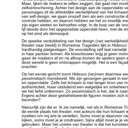
Maar, lijken de makers te willen zeggen, dat gaat niet zond
zelfverloochening. Achter het design aan de oppervlakte 
personages zit de afstotelijke werkelijkheid van het lichaam.
van self-design: we gaan onszelf zien als een constructie 
controle hebben, en daarom hebben we het zo moeilijk met
zijn eigen wetten en behoeftes volgt. In de loop van de voor
lijf steeds door het opgepoetste oppervlak heen, met de 
op het eind als demasqué.
De speelse verdubbeling van het design (van werkelijkheid
theater naar beeld) in
Romeinse Tragedies
lijkt in
Hideous
hardhandig platgeslagen. De voorstelling zélf laat namelijk
in haar pantser komen. Als toeschouwer krijg je geen mom
gaan de maskers af en na afloop komen de spelers geen a
deze wereld is geen ontsnappen mogelijk. Het is een façad
erachter.
Op het eerste gezicht toont
Hideous (wo)men
daarmee een
pessimistisch mensbeeld. We zijn gevangen geraakt in een
en oppervlakte. Zelfs het lichaam is niet langer bron van m
authenticiteit, maar uitsluitend een walgelijke en onbehee
we het liefst ontkennen. Zo pessimistisch is het, dat ik naa
Ergens achter deze geësthetiseerde figuren moeten zich 
bevinden?
Natuurlijk zijn die er. Ik zie namelijk, net als in
Romeinse Tr
de eerste plaats het theater, met acteurs die hun lichaam e
inzetten om mij iets te vertellen. Soms moet je daarvoor n
kijken, soms moet je je omdraaien, bijna altijd moet je je v
gebruiken. Maar het unieke van theater is dat het kunstwerk