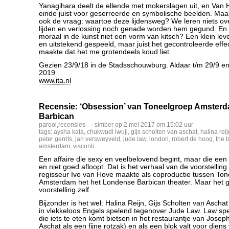
Yanagihara deelt de ellende met mokerslagen uit, en Van H
einde juist voor geserreerde en symbolische beelden. Maar
ook de vraag: waartoe deze lijdensweg? We leren niets ove
lijden en verlossing noch genade worden hem gegund. En 
moraal in de kunst niet een vorm van kitsch? Een klein le
en uitstekend gespeeld, maar juist het gecontroleerde effe
maakte dat het me grotendeels koud liet.
Gezien 23/9/18 in de Stadsschouwburg. Aldaar t/m 29/9 en 
2019
www.ita.nl
Recensie: ‘Obsession’ van Toneelgroep Amster
Barbican
parool
,
recensies
— simber op 2 mei 2017 om 15:02 uur
tags:
aysha kala
,
chukwudi iwuji
,
gijs scholten van aschat
,
halina reij
peter gerrits
,
jan versweyveld
,
jude law
,
london
,
robert de hoog
,
the 
amsterdam
,
visconti
Een affaire die sexy en veelbelovend begint, maar die een 
en niet goed afloopt. Dat is het verhaal van de voorstelling
regisseur Ivo van Hove maakte als coproductie tussen To
Amsterdam het het Londense Barbican theater. Maar het g
voorstelling zelf.
Bijzonder is het wel: Halina Reijn, Gijs Scholten van Asch
in vlekkeloos Engels spelend tegenover Jude Law. Law spe
die iets te eten komt bietsen in het restaurantje van Josep
Aschat als een fijne rotzak) en als een blok valt voor die