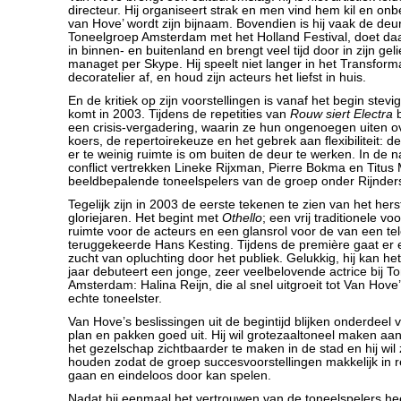
directeur. Hij organiseert strak en men vind hem kil en onb
van Hove’ wordt zijn bijnaam. Bovendien is hij vaak de deur
Toneelgroep Amsterdam met het Holland Festival, doet da
in binnen- en buitenland en brengt veel tijd door in zijn gel
managet per Skype. Hij speelt niet langer in het Transforma
decoratelier af, en houd zijn acteurs het liefst in huis.
En de kritiek op zijn voorstellingen is vanaf het begin stevi
komt in 2003. Tijdens de repetities van
Rouw siert Electra
b
een crisis-vergadering, waarin ze hun ongenoegen uiten ov
koers, de repertoirekeuze en het gebrek aan flexibiliteit: d
er te weinig ruimte is om buiten de deur te werken. In de n
conflict vertrekken Lineke Rijxman, Pierre Bokma en Titus 
beeldbepalende toneelspelers van de groep onder Rijnder
Tegelijk zijn in 2003 de eerste tekenen te zien van het he
gloriejaren. Het begint met
Othello
; een vrij traditionele vo
ruimte voor de acteurs en een glansrol voor de van een te
teruggekeerde Hans Kesting. Tijdens de première gaat er e
zucht van opluchting door het publiek. Gelukkig, hij kan het
jaar debuteert een jonge, zeer veelbelovende actrice bij T
Amsterdam: Halina Reijn, die al snel uitgroeit tot Van Hov
echte toneelster.
Van Hove’s beslissingen uit de begintijd blijken onderdeel
plan en pakken goed uit. Hij wil grotezaaltoneel maken aa
het gezelschap zichtbaarder te maken in de stad en hij wil z
houden zodat de groep succesvoorstellingen makkelijk in r
gaan en eindeloos door kan spelen.
Nadat hij eenmaal het vertrouwen van de toneelspelers h