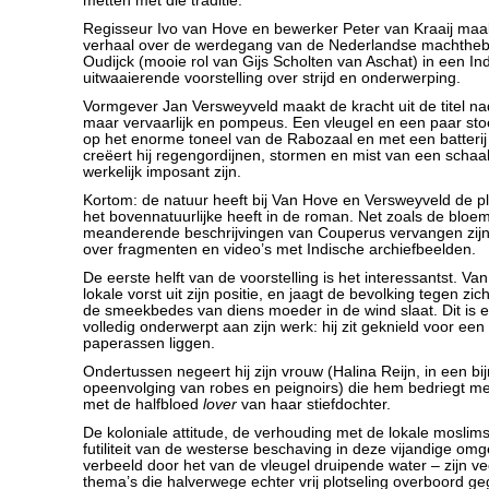
metten met die traditie.
Regisseur Ivo van Hove en bewerker Peter van Kraaij maa
verhaal over de werdegang van de Nederlandse machtheb
Oudijck (mooie rol van Gijs Scholten van Aschat) in een In
uitwaaierende voorstelling over strijd en onderwerping.
Vormgever Jan Versweyveld maakt de kracht uit de titel nadru
maar vervaarlijk en pompeus. Een vleugel en een paar sto
op het enorme toneel van de Rabozaal en met een batterij
creëert hij regengordijnen, stormen en mist van een schaal 
werkelijk imposant zijn.
Kortom: de natuur heeft bij Van Hove en Versweyveld de 
het bovennatuurlijke heeft in de roman. Net zoals de bloem
meanderende beschrijvingen van Couperus vervangen zijn 
over fragmenten en video’s met Indische archiefbeelden.
De eerste helft van de voorstelling is het interessantst. Va
lokale vorst uit zijn positie, en jaagt de bevolking tegen zich
de smeekbedes van diens moeder in de wind slaat. Dit is 
volledig onderwerpt aan zijn werk: hij zit geknield voor een
paperassen liggen.
Ondertussen negeert hij zijn vrouw (Halina Reijn, in een bijn
opeenvolging van robes en peignoirs) die hem bedriegt met
met de halfbloed
lover
van haar stiefdochter.
De koloniale attitude, de verhouding met de lokale moslims
futiliteit van de westerse beschaving in deze vijandige om
verbeeld door het van de vleugel druipende water – zijn v
thema’s die halverwege echter vrij plotseling overboord g