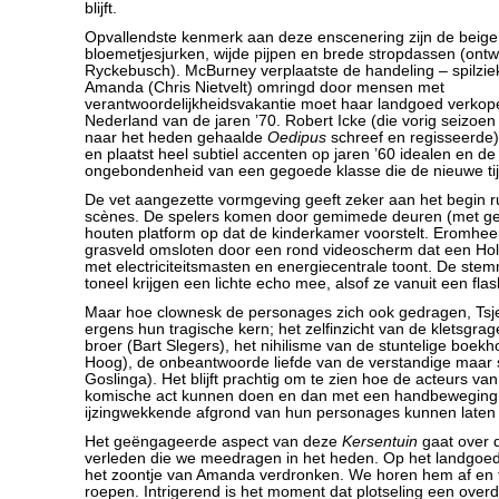
blijft.
Opvallendste kenmerk aan deze enscenering zijn de beige
bloemetjesjurken, wijde pijpen en brede stropdassen (ont
Ryckebusch). McBurney verplaatste de handeling – spilzi
Amanda (Chris Nietvelt) omringd door mensen met
verantwoordelijkheidsvakantie moet haar landgoed verkop
Nederland van de jaren ’70. Robert Icke (die vorig seizoe
naar het heden gehaalde
Oedipus
schreef en regisseerde)
en plaatst heel subtiel accenten op jaren ’60 idealen en de
ongebondenheid van een gegoede klasse die de nieuwe tij
De vet aangezette vormgeving geeft zeker aan het begin ru
scènes. De spelers komen door gemimede deuren (met gel
houten platform op dat de kinderkamer voorstelt. Eromhe
grasveld omsloten door een rond videoscherm dat een Ho
met electriciteitsmasten en energiecentrale toont. De st
toneel krijgen een lichte echo mee, alsof ze vanuit een fla
Maar hoe clownesk de personages zich ook gedragen, Tsjec
ergens hun tragische kern; het zelfinzicht van de kletsgrag
broer (Bart Slegers), het nihilisme van de stuntelige boek
Hoog), de onbeantwoorde liefde van de verstandige maar 
Goslinga). Het blijft prachtig om te zien hoe de acteurs va
komische act kunnen doen en dan met een handbeweging o
ijzingwekkende afgrond van hun personages kunnen laten 
Het geëngageerde aspect van deze
Kersentuin
gaat over d
verleden die we meedragen in het heden. Op het landgoed
het zoontje van Amanda verdronken. We horen hem af en
roepen. Intrigerend is het moment dat plotseling een overd