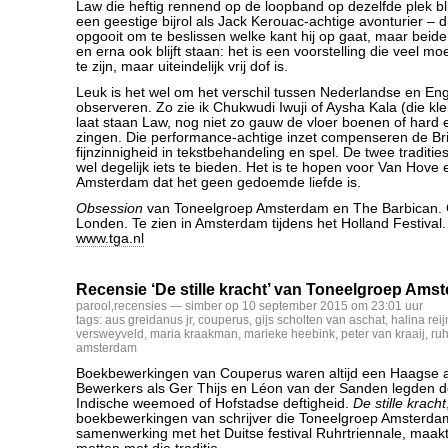
Law die heftig rennend op de loopband op dezelfde plek bli
een geestige bijrol als Jack Kerouac-achtige avonturier – 
opgooit om te beslissen welke kant hij op gaat, maar beide
en erna ook blijft staan: het is een voorstelling die veel m
te zijn, maar uiteindelijk vrij dof is.
Leuk is het wel om het verschil tussen Nederlandse en Eng
observeren. Zo zie ik Chukwudi Iwuji of Aysha Kala (die kle
laat staan Law, nog niet zo gauw de vloer boenen of hard en 
zingen. Die performance-achtige inzet compenseren de Br
fijnzinnigheid in tekstbehandeling en spel. De twee traditi
wel degelijk iets te bieden. Het is te hopen voor Van Hove
Amsterdam dat het geen gedoemde liefde is.
Obsession
van Toneelgroep Amsterdam en The Barbican. 
Londen. Te zien in Amsterdam tijdens het Holland Festival.
www.tga.nl
Recensie ‘De stille kracht’ van Toneelgroep Ams
parool
,
recensies
— simber op 10 september 2015 om 23:01 uur
tags:
aus greidanus jr
,
couperus
,
gijs scholten van aschat
,
halina reij
versweyveld
,
maria kraakman
,
marieke heebink
,
peter van kraaij
,
ruh
amsterdam
Boekbewerkingen van Couperus waren altijd een Haagse 
Bewerkers als Ger Thijs en Léon van der Sanden legden 
Indische weemoed of Hofstadse deftigheid.
De stille kracht
boekbewerkingen van schrijver die Toneelgroep Amsterdam
samenwerking met het Duitse festival Ruhrtriennale, maakt