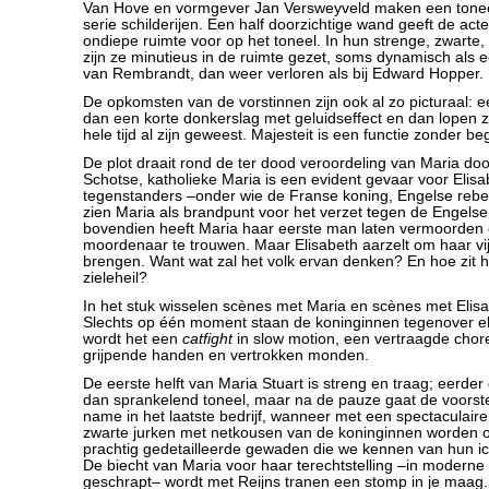
Van Hove en vormgever Jan Versweyveld maken een tonee
serie schilderijen. Een half doorzichtige wand geeft de acte
ondiepe ruimte voor op het toneel. In hun strenge, zwart
zijn ze minutieus in de ruimte gezet, soms dynamisch als 
van Rembrandt, dan weer verloren als bij Edward Hopper.
De opkomsten van de vorstinnen zijn ook al zo picturaal: eer
dan een korte donkerslag met geluidseffect en dan lopen ze
hele tijd al zijn geweest. Majesteit is een functie zonder beg
De plot draait rond de ter dood veroordeling van Maria doo
Schotse, katholieke Maria is een evident gevaar voor Elisa
tegenstanders –onder wie de Franse koning, Engelse rebe
zien Maria als brandpunt voor het verzet tegen de Engelse
bovendien heeft Maria haar eerste man laten vermoorden 
moordenaar te trouwen. Maar Elisabeth aarzelt om haar vij
brengen. Want wat zal het volk ervan denken? En hoe zit 
zieleheil?
In het stuk wisselen scènes met Maria en scènes met Elisa
Slechts op één moment staan de koninginnen tegenover el
wordt het een
catfight
in slow motion, een vertraagde chor
grijpende handen en vertrokken monden.
De eerste helft van Maria Stuart is streng en traag; eerder 
dan sprankelend toneel, maar na de pauze gaat de voorstel
name in het laatste bedrijf, wanneer met een spectaculaire
zwarte jurken met netkousen van de koninginnen worden 
prachtig gedetailleerde gewaden die we kennen van hun ic
De biecht van Maria voor haar terechtstelling –in moderne
geschrapt– wordt met Reijns tranen een stomp in je maag.