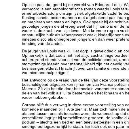
Op zich past dat goed bij de wereld van Edouard Louis. Wi
vermoord is een autobiografische roman waarin Louis teru
arme arbeidersdorp om zijn fysiek afgetakelde vader te b
Kesting schetst beide mannen met afgebakend palet aan
en manieren van staan en lopen. Ook speelt hij de schrijver
gevoelige jongen die al vroeg weet dat hij homo is en de 
vader in de kracht van zijn leven. Met kromme rug en vuisten
onnatuurlijke buik als kapotgewerkt wrak; kinderlijk sensu
nineties disco als onbegrepen jongen; en dan weer pratend
houding van de ander.
De jeugd van Louis was kil. Het dorp is gewelddadig en con
Opmerkelijk is dat Louis het niet altijd zachtzinnige oordeel
achtergrond steeds voorziet van de politieke context; arm
stompzinnige ideeën over mannelijkheid zijn het gevolg van
beslissingen elders. Hij schrijft over zijn familie en vriende
van niemand hulp krijgen’.
Het antwoord op de vraag van de titel van deze voorstellin
beschuldigend uitgesproken rij namen van Franse politici, 
Macron. Zíj zijn het die door het sociale vangnet te ontma
delen van het volk als lui te bestempelen het lichaam en het
vader hebben gebroken.
Corona blijft dus ver weg in deze eerste voorstelling van ee
komende maanden bij ITA te zien is. Maar toch malen de a
afstand tussen ons als toeschouwers, de wetenschap dat d
verschillend ingrijpt bij verschillende groepen, de kaalheid
podium – slechts een bed en een televisietoestel in een gr
smerige oorlogszone lijkt te staan. En toch ook een paar