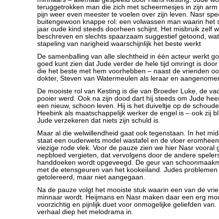
teruggetrokken man die zich met scheermesjes in zijn arm s
pijn weer even meester te voelen over zijn leven. Nasr spe
buitengewoon knappe rol: een volwassen man waarin het 
jaar oude kind steeds doorheen schijnt. Het misbruik zelf wo
beschreven en slechts spaarzaam suggestief getoond, wat
stapeling van narigheid waarschijnlijk het beste werkt
De samenballing van alle slechtheid in één acteur werkt g
goed kunt zien dat Jude verder de hele tijd omringt is door
die het beste met hem voorhebben – naast de vrienden oo
dokter, Steven van Watermeulen als leraar en aangenome
De mooiste rol van Kesting is die van Broeder Luke, de va
pooier werd. Ook na zijn dood dart hij steeds om Jude hee
een nieuw, schoon leven. Hij is het duiveltje op de schoude
Heebink als maatschappelijk werker de engel is – ook zij bl
Jude verzekeren dat niets zijn schuld is.
Maar al die welwillendheid gaat ook tegenstaan. In het mi
staat een ouderwets model wastafel en de vloer eromhee
viezige rode vlek. Voor de pauze zien we hier Nasr vooral
nepbloed vergieten, dat vervolgens door de andere speler
handdoeken wordt opgeveegd. De geur van schoonmaakmi
met de etensgeuren van het kookeiland. Judes problemen
getolereerd, maar niet aangegaan.
Na de pauze volgt het mooiste stuk waarin een van de vri
minnaar wordt. Heijmans en Nasr maken daar een erg mooi,
voorzichtig en pijnlijk duet voor onmogelijke geliefden van.
verhaal diep het melodrama in.