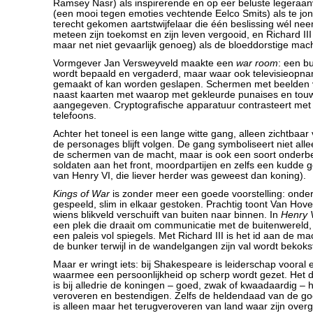
Ramsey Nasr) als inspirerende en op eer beluste legeraan
(een mooi tegen emoties vechtende Eelco Smits) als te jo
terecht gekomen aartstwijfelaar die één beslissing wél n
meteen zijn toekomst en zijn leven vergooid, en Richard III
maar net niet gevaarlijk genoeg) als de bloeddorstige mach
Vormgever Jan Versweyveld maakte een
war room
: een b
wordt bepaald en vergaderd, maar waar ook televisieopn
gemaakt of kan worden geslapen. Schermen met beelden 
naast kaarten met waarop met gekleurde punaises en touwt
aangegeven. Cryptografische apparatuur contrasteert met
telefoons.
Achter het toneel is een lange witte gang, alleen zichtbaar
de personages blijft volgen. De gang symboliseert niet all
de schermen van de macht, maar is ook een soort onderbe
soldaten aan het front, moordpartijen en zelfs een kudde g
van Henry VI, die liever herder was geweest dan koning).
Kings of War
is zonder meer een goede voorstelling: ond
gespeeld, slim in elkaar gestoken. Prachtig toont Van Hove
wiens blikveld verschuift van buiten naar binnen. In
Henry 
een plek die draait om communicatie met de buitenwereld, 
een paleis vol spiegels. Met Richard III is het id aan de mach
de bunker terwijl in de wandelgangen zijn val wordt bekoks
Maar er wringt iets: bij Shakespeare is leiderschap vooral
waarmee een persoonlijkheid op scherp wordt gezet. Het d
is bij alledrie de koningen – goed, zwak of kwaadaardig – 
veroveren en bestendigen. Zelfs de heldendaad van de g
is alleen maar het terugveroveren van land waar zijn over