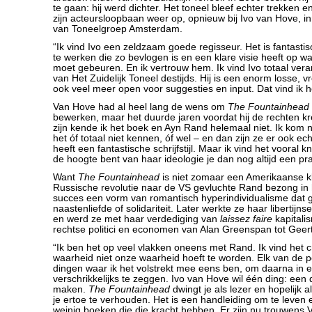
te gaan: hij werd dichter. Het toneel bleef echter trekken en
zijn acteursloopbaan weer op, opnieuw bij Ivo van Hove, in
van Toneelgroep Amsterdam.
“Ik vind Ivo een zeldzaam goede regisseur. Het is fantast
te werken die zo bevlogen is en een klare visie heeft op wa
moet gebeuren. En ik vertrouw hem. Ik vind Ivo totaal ver
van Het Zuidelijk Toneel destijds. Hij is een enorm losse, vr
ook veel meer open voor suggesties en input. Dat vind ik hee
Van Hove had al heel lang de wens om
The Fountainhead
bewerken, maar het duurde jaren voordat hij de rechten kre
zijn kende ik het boek en Ayn Rand helemaal niet. Ik kom
het óf totaal niet kennen, óf wel – en dan zijn ze er ook ec
heeft een fantastische schrijfstijl. Maar ik vind het vooral kn
de hoogte bent van haar ideologie je dan nog altijd een pr
Want
The Fountainhead
is niet zomaar een Amerikaanse k
Russische revolutie naar de VS gevluchte Rand bezong in h
succes een vorm van romantisch hyperindividualisme dat g
naastenliefde of solidariteit. Later werkte ze haar libertijnse 
en werd ze met haar verdediging van
laissez faire
kapitali
rechtse politici en economen van Alan Greenspan tot Geert
“Ik ben het op veel vlakken oneens met Rand. Ik vind het c
waarheid niet onze waarheid hoeft te worden. Elk van de 
dingen waar ik het volstrekt mee eens ben, om daarna in ee
verschrikkelijks te zeggen. Ivo van Hove wil één ding: een 
maken.
The Fountainhead
dwingt je als lezer en hopelijk
je ertoe te verhouden. Het is een handleiding om te leven 
weinig boeken die die kracht hebben. Er zijn nu trouwens