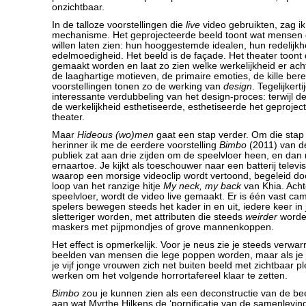
onzichtbaar.
In de talloze voorstellingen die
live
video gebruikten, zag ik
mechanisme. Het geprojecteerde beeld toont wat mensen g
willen laten zien: hun hooggestemde idealen, hun redelijkh
edelmoedigheid. Het beeld is de façade. Het theater toon
gemaakt worden en laat zo zien welke werkelijkheid er acht
de laaghartige motieven, de primaire emoties, de kille ber
voorstellingen tonen zo de werking van
design
. Tegelijkert
interessante verdubbeling van het design-proces: terwijl de
de werkelijkheid esthetiseerde, esthetiseerde het geprojec
theater.
Maar
Hideous (wo)men
gaat een stap verder. Om die stap 
herinner ik me de eerdere voorstelling
Bimbo
(2011) van d
publiek zat aan drie zijden om de speelvloer heen, en dan
ernaartoe. Je kijkt als toeschouwer naar een batterij telev
waarop een morsige videoclip wordt vertoond, begeleid do
loop van het ranzige hitje
My neck, my back
van Khia. Acht
speelvloer, wordt de video live gemaakt. Er is één vast c
spelers bewegen steeds het kader in en uit, iedere keer in j
sletteriger worden, met attributen die steeds
weirder
worden
maskers met pijpmondjes of grove mannenkoppen.
Het effect is opmerkelijk. Voor je neus zie je steeds verwa
beelden van mensen die lege poppen worden, maar als je 
je vijf jonge vrouwen zich net buiten beeld met zichtbaar pl
werken om het volgende horrortafereel klaar te zetten.
Bimbo
zou je kunnen zien als een deconstructie van de be
aan wat Myrthe Hilkens de ‘pornificatie van de samenlevin