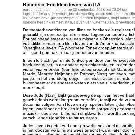
Recensie ‘Een klein leven’ van ITA
parool
,
recensies
— simber op 30 september 2018 om 20:34 uur
tags:
bl!ndman strijkkwartet
,
boekbewerking
,
eelco smits
,
hans kesti
ita
,
ivo van hove
,
jan versweyveld
,
maarten heijmans
,
majd mardo
,
m
marieke heebink
,
ramsey nasr
,
steven van watermeulen
,
toneelgroe
De theaterbewerkingen van films en boeken die regisseur
gebruikt zijn een beetje hit or miss. Tegenover iedere artist
Fountainhead staat er wel een misser als Obsession. Met
vuistdikke roman Een klein leven van de Amerikaanse schri
Yanagihara levert ITA (voorheen Toneelgroep Amsterdam) e
af – goed gemaakt, maar je moet ervan houden.
In een loft-achtige ruimte (ontworpen door Jan Versweyvel
hoek een dj set, in de andere een doktertafel en in een d
vieren vier vrienden (een fijne acteursroedel met Mandel
Mardo, Maarten Heijmans en Ramsey Nasr) het leven, me
jointje. In het vriendengroepje – architect, acteur, schilder
buitenbeentje: de anderen weten niets van zijn verleden, n
mank loopt.
Deze Jude (Nasr) blijkt gaandeweg de spil van het verhaal 
geschiedenis wordt langzaam ontrafeld, terwijl we de vrie
decennia volgen. Van Hove en zijn spelers laten tijden vlo
lopen, waardoor de brokjes informatie zorgvuldig gedosee
muziek – deels van Bl!ndman strijkkwartet – wordt sterk i
verschillende tijdperken te structureren.
Judes leven is getekend door gruwelijk seksueel misbruik, 
in het klooster waar hij als wees terecht kwam, later door e
minnaars – allemaal gespeeld door Hans Kesting. Jude wo