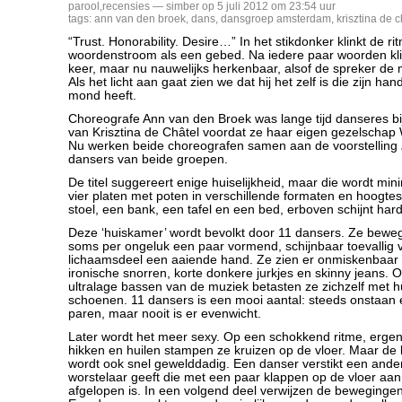
parool
,
recensies
— simber op 5 juli 2012 om 23:54 uur
tags:
ann van den broek
,
dans
,
dansgroep amsterdam
,
krisztina de c
“Trust. Honorability. Desire…” In het stikdonker klinkt de ri
woordenstroom als een gebed. Na iedere paar woorden kl
keer, maar nu nauwelijks herkenbaar, alsof de spreker de
Als het licht aan gaat zien we dat hij het zelf is die zijn han
mond heeft.
Choreografe Ann van den Broek was lange tijd danseres bi
van Krisztina de Châtel voordat ze haar eigen gezelscha
Nu werken beide choreografen samen aan de voorstelling
dansers van beide groepen.
De titel suggereert enige huiselijkheid, maar die wordt m
vier platen met poten in verschillende formaten en hoogt
stoel, een bank, een tafel en een bed, erboven schijnt hard t
Deze ‘huiskamer’ wordt bevolkt door 11 dansers. Ze beweg
soms per ongeluk een paar vormend, schijnbaar toevallig 
lichaamsdeel een aaiende hand. Ze zien er onmiskenbaar 
ironische snorren, korte donkere jurkjes en skinny jeans.
ultralage bassen van de muziek betasten ze zichzelf met h
schoenen. 11 dansers is een mooi aantal: steeds onstaan e
paren, maar nooit is er evenwicht.
Later wordt het meer sexy. Op een schokkend ritme, ergen
hikken en huilen stampen ze kruizen op de vloer. Maar de 
wordt ook snel gewelddadig. Een danser verstikt een ande
worstelaar geeft die met een paar klappen op de vloer aan
afgelopen is. In een volgend deel verwijzen de bewegingen 