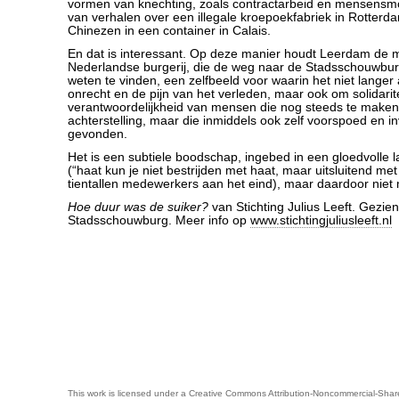
vormen van knechting, zoals contractarbeid en mensensmo
van verhalen over een illegale kroepoekfabriek in Rotter
Chinezen in een container in Calais.
En dat is interessant. Op deze manier houdt Leerdam de
Nederlandse burgerij, die de weg naar de Stadsschouwbur
weten te vinden, een zelfbeeld voor waarin het niet langer
onrecht en de pijn van het verleden, maar ook om solidarite
verantwoordelijkheid van mensen die nog steeds te make
achterstelling, maar die inmiddels ook zelf voorspoed en 
gevonden.
Het is een subtiele boodschap, ingebed in een gloedvolle 
(“haat kun je niet bestrijden met haat, maar uitsluitend met
tientallen medewerkers aan het eind), maar daardoor niet 
Hoe duur was de suiker?
van Stichting Julius Leeft. Gezien
Stadsschouwburg. Meer info op
www.stichtingjuliusleeft.nl
This work is licensed under a
Creative Commons Attribution-Noncommercial-Share