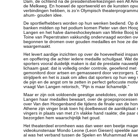
Dam, de ochtend na de presidenstverkiezingen een All Ame
de Melkweg. En hoewel de sportwereld en de kunsten opva
verbindingen hebben, is zo’n Olympisch theaterprogramma 
ahum- gouden idee.
De sportliefhebbers worden op hun wenken bediend. Op de
banken midden op het podium komen Pieter van den Hoog
Langen en het halve dameshockeyteam van Minke Booij te 
Toine van Peperstraten vakkundig ondervraagd worden ov
begonnen te dromen over gouden medailles en hoe ze di
waargemaakt.
Het levert aardige inzichten op over de hoeveelheid inspan
en opoffering die achter iedere medaille schuilgaat. Wat de
sporters vooral duidelijk maken is dat de prestatie nauweli
lichaam gaat: dat is volledig onder controle, geoefend met
gemonitord door artsen en gemasseerd door verzorgers. D
strijdperk en het is zaak om alles dat sporters op hun weg
de pijn en de angst om te zetten in perfect gefocuste motiva
vraagt Van Langen retorisch, “Pijn is maar lichamelijk.”
Maar er zijn ook voldoende geestige anekdotes, over de kl
Langen haar medailles bewaart, over de groepsprocessen i
over Van den Hoogenband die tijdens de finale van de hond
Athene zijn vinger brak toen hij doelbewust de aantikplaat
vingers in plaats van met z’n vlakke hand raakte; die paar
bezorgden hem waarschijnlijk het goud.
Het theaterdeel eromheen was dan weer een beetje mager
videokunstenaar Mondo Leone (Leon Giesen) speelde a
al was het verband tussen de Spelen en Muhammad Ali wel