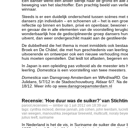
Een danser werkt een ander sierlijk naar de grond en alle
beweging van het slachtoffer. Een prachtig beeld van verli
winnaar.
Steeds is er een duidelijk onderscheid tussen scènes met
dansers zijn individuën – en schoenen uit – het is een gro
reflectie op binnen en buiten, privé en openbaar, bewoner e
en gevaar die in alle elementen van de voorstelling terugk
wonderbaarlijk hoe de gedisciplineerde groep dansers hu
uitvent, dan weer ondergeschikt maakt aan de gestileerde 
De dubbelheid die het thema is moet inmiddels ook besta
Broek en De Châtel, die met hun geschiedenis van leerling
uitvoerende en ontwerper ook een nieuwe verhouding moe
huis moeten openstellen. Dat leidt tot aftasten, begeren en
In Japan is een opleiding pas voltooid als de meester iets 
leerling.
Domestica
is een voorstelling van twee meesters.
Domestica
van Dansgroep Amsterdam en WArd/waRD. Gezi
Julidans, 5/7/12 in de Stadsschouwburg. Aldaar 6/7. Na d
18/12. Meer info op
www.dansgroepamsterdam.nl
Recensie: ‘Hoe duur was de suiker?’ van Stichtin
parool
,
recensies
— simber op 1 juli 2012 om 18:39 uur
tags:
cynthia mcleod
,
denise jannah
,
job cohen
,
john leerdam
,
lucret
van weegen
,
manoushka zeegelaar breeveld
,
multiculti
,
noraly beye
julius leeft
,
suriname
In Nederland is het de vis, in Suriname de suiker die duur 