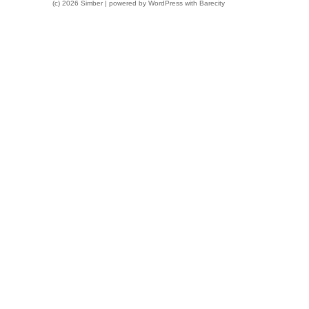
(c) 2026 Simber | powered by
WordPress
with
Barecity