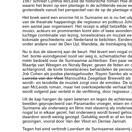
1987 schreef Cynthia McLeod de historische roman
Hoe d
waarin het leven op een plantage in de achttiende eeuw w
grotendeels vanuit het perspectief van de op de plantage
Het boek werd een enorme hit in Suriname en is nu het ui
van de theatrale happenings die regisseur en politicus Jo
een aantal jaar organiseert. Het recept is altijd hetzelfde:
musici, acteurs en prominenten komt één of twee avonden 
luchtige combinatie van lezing, toneelscènes en muziek e
koloniale geschiedenis van Nederland te belichten. Eerdere
onder andere over de Den Uyl, Mandela, de treinkaping bij
Nu is dus de slavernij aan de beurt. Het levert een nogal v
het bonte-avondgevoel nooit ver weg is, schematischer da
méér bedoeld voor de Surinaamse achterban. Een paar ver
Maartje van Weegen en Noraly Beyer, geven de feiten en d
achtergrond, de korte toneelscènes behandelen de persoo
Job Cohen als joodse plantagehouder, Raymi Sambo als vr
Lucretia van der Vloot
Manoushka Zeegelaar Breeveld als s
wordt– en tenslotte de muziek zorgt voor de emoties. De s
aan McLeods roman, maar het overkoepelende verhaal blijf
wordt volgend jaar verteld in de verfilming, door regisseur
Uit de kap hangen de open ketenen en tegen de achterw
beelden geprojecteerd van Paramaribo vroeger, etsen en s
Suriname als onderwerp en films met slavernij als onderwer
nogal lui in elkaar gezet; het onderwerp wordt breed gehou
daardoor wordt weinig gezegd. Gelukkig wordt er af en to
gezongen, vooral door Van der Vloot en Denise Jannah.
Tegen het eind verbindt Leerdam de Surinaamse slaverni