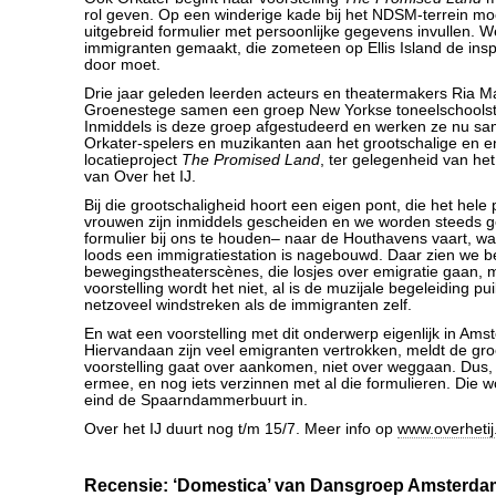
rol geven. Op een winderige kade bij het NDSM-terrein mo
uitgebreid formulier met persoonlijke gegevens invullen. 
immigranten gemaakt, die zometeen op Ellis Island de ins
door moet.
Drie jaar geleden leerden acteurs en theatermakers Ria Ma
Groenestege samen een groep New Yorkse toneelschools
Inmiddels is deze groep afgestudeerd en werken ze nu s
Orkater-spelers en muzikanten aan het grootschalige en en
locatieproject
The Promised Land
, ter gelegenheid van het 
van Over het IJ.
Bij die grootschaligheid hoort een eigen pont, die het hel
vrouwen zijn inmiddels gescheiden en we worden steeds
formulier bij ons te houden– naar de Houthavens vaart, wa
loods een immigratiestation is nagebouwd. Daar zien we 
bewegingstheaterscènes, die losjes over emigratie gaan,
voorstelling wordt het niet, al is de muzijale begeleiding pu
netzoveel windstreken als de immigranten zelf.
En wat een voorstelling met dit onderwerp eigenlijk in Am
Hiervandaan zijn veel emigranten vertrokken, meldt de gr
voorstelling gaat over aankomen, niet over weggaan. Dus,
ermee, en nog iets verzinnen met al die formulieren. Die 
eind de Spaarndammerbuurt in.
Over het IJ duurt nog t/m 15/7. Meer info op
www.overhetij
Recensie: ‘Domestica’ van Dansgroep Amsterd