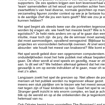
supporters. De zes spelers krijgen een kort levensverhaa
‘team’ samenstellen uit het woud van portretten achter hen;
zwartwitfoto’s van heel diverse, normale gezichten op ma
verzameling figuren zonder context op wie je je fantasie ku
is de aardige chef die jou een kans geeft? Met wie zou je
kunnen hebben?
Het spel begint als steeds twee van die portretten tegenov
worden bij vragen als: wie heeft het meeste bezit? Wie is 
egoïstisch? Je hebt niets anders om op af te gaan dan een
intuïtie, maar toch zijn de jury, die de winnaar moet aanwij
dat moet aanmoedigen, opvallend eensgezind. Blijkbaar 
projecties en vooroordelen behoorlijk overeen. Al snel wor
absurder: wie houdt het meest van knakworst? Wie komt er a
Het spel wordt geleid door een opgenomen computerstem. 
onduidelijkheden moet het hele publiek met elkaar bepale
gaan. De sfeer wordt al snel speels en gezellig, maar er zit
aan. Is dit wel ok? We hebben allemaal geleerd dat het niet
gevaarlijk is om op eerste indrukken af te gaan, maar oh wa
met z’n allen.
Langzaam zoekt het spel de grenzen op. Niet alleen de por
mensen uit het publiek worden nu tegenover elkaar gezet. 
ineens een stuk pijnlijker om te kiezen wie het meest sexuee
niet tegen zijn of haar kinderen op kan. Gaat het spel te v
Stranger
geeft inzicht in iets enorm complex, en laat je a
blik op de wereld en op al die onbekenden die je tegenkom
helemaal van nu.
Ook Orkater begint haar voorstelling
The Promised Land
m