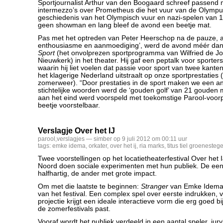
Sportjournalist Arthur van den Boogaard schreef passend 
intermezzo’s over Prometheus die het vuur van de Olympus
geschiedenis van het Olympisch vuur en nazi-spelen van 19
geen showman en lang bleef de avond een beetje mat.
Pas met het optreden van Peter Heerschop na de pauze, al
enthousiasme en aanmoediging’, werd de avond méér da
Sport
(het onvolprezen sportprogramma van Wilfried de Jo
Nieuwkerk) in het theater. Hij gaf een peptalk voor sporte
waarin hij liet voelen dat passie voor sport van twee kant
het klagerige Nederland uitstraalt op onze sportprestaties 
zomerweer). “Door prestaties in de sport maken we een a
stichtelijke woorden werd de ‘gouden golf’ van 21 gouden 
aan het eind werd voorspeld met toekomstige Parool-voor
beetje voorstelbaar.
Verslagje Over het IJ
parool
,
verslagjes
— simber op 9 juli 2012 om 00:11 uur
tags:
emke idema
,
orkater
,
over het ij
,
ria marks
,
titus tiel groenesteg
Twee voorstellingen op het locatietheaterfestival Over het
Noord doen sociale experimenten met hun publiek. De een
halfhartig, de ander met grote impact.
Om met die laatste te beginnen:
Stranger
van Emke Idema 
van het festival. Een complex spel over eerste indrukken,
projectie krijgt een ideale interactieve vorm die erg goed bi
de zomerfestivals past.
Vooraf wordt het publiek verdeeld in een aantal speler, jur