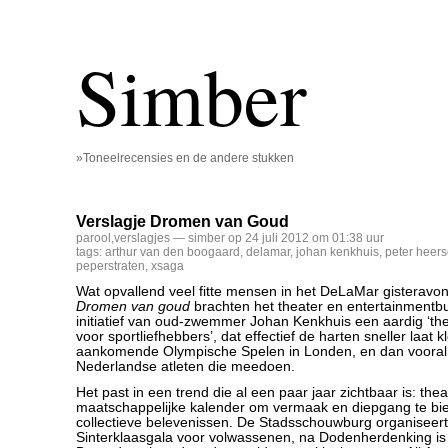
Simber
»Toneelrecensies en de andere stukken
Verslagje Dromen van Goud
parool
,
verslagjes
— simber op 24 juli 2012 om 01:38 uur
tags:
arthur van den boogaard
,
delamar
,
johan kenkhuis
,
peter heer
peperstraten
,
xsaga
Wat opvallend veel fitte mensen in het DeLaMar gisteravon
Dromen van goud
brachten het theater en entertainment
initiatief van oud-zwemmer Johan Kenkhuis een aardig ‘t
voor sportliefhebbers’, dat effectief de harten sneller laat 
aankomende Olympische Spelen in Londen, en dan vooral
Nederlandse atleten die meedoen.
Het past in een trend die al een paar jaar zichtbaar is: the
maatschappelijke kalender om vermaak en diepgang te bie
collectieve belevenissen. De Stadsschouwburg organiseer
Sinterklaasgala voor volwassenen, na Dodenherdenking is