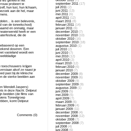
oktober 2011
(7)
 les geheel in het
september 2011
(17)
vrouw probeert te
juli 2011
(2)
lf, hun lust, hun lichaam,
juni 2011
(13)
 bezoek aan de hel, maar
mei 2011
(6)
 mens.
april 2011
(12)
delen…
is een belevenis,
maart 2011
(8)
d van de toneelschool)
februari 2011
(14)
eschaamd en onmatig, maar
januari 2011
(6)
eaterwereld heeft er een
december 2010
(7)
terfestival, die de
november 2010
(10)
oktober 2010
(16)
september 2010
(18)
gebaseerd op een
augustus 2010
(1)
stekend doseren. Een
juli 2010
(2)
 het vasteland woedt een
juni 2010
(7)
gewelddadige
mei 2010
(12)
april 2010
(2)
maart 2010
(12)
le toeschouwers krijgen
februari 2010
(6)
verstaan alsof ze naast je
januari 2010
(7)
oed past bij de klinische
december 2009
(8)
en de sterke beelden aan
november 2009
(6)
oktober 2009
(9)
september 2009
(9)
 en Wendell Jaspers)
augustus 2009
(1)
ets in deze
Nacht
. Delpeut
juni 2009
(5)
jn beelden (de films van
mei 2009
(5)
 wiens Toneelgroep
april 2009
(7)
hebben, komt Delpeut
maart 2009
(6)
februari 2009
(4)
januari 2009
(11)
december 2008
(4)
Comments (0)
november 2008
(12)
oktober 2008
(7)
september 2008
(7)
juli 2008
(4)
juni 2008
(6)