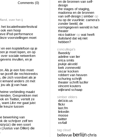
en de bronnen van self-
Comments (0)
design
the stages of staging,
madonna en de bronnen
van self-design | simber
op
ofland
,
over het ij
nu op de vuurlinie: camera’s
zonder beeld; de
het locatietheaterfestival
vormgegeven wereld in het
r ook een hoop
theater
ctieve iPod-performance
nico bakker
op
wat heeft
 deze voorstellingen moet
duitsland dat wij niet
hebben?
 en een koptelefoon op je
concullega's
een je moet lopen, en op
8weekly
 over sociale netwerken
adeline van lier
gevens invullen, en je
erica smits
joukje akveld
loek zonneveld
n. Als je een foto moet
oscar kocken
van jezelf die rechtstreeks
robbert van heuven
 die zich voordoet als je
schuring schrijft
st iemand anders zit met
theater schrift lucifer
ou als jij van haar.
vincent kouters
wijbrand schaap
geheime verbinding maakt
 vrienden. Gesprekken met
simber elders
k en Twitter, vertelt ze
del.icio.us
n, want
Like me
gaat juist
flickr
 de keuze tussen
last.fm
linkedin
moose
ge bewerking van
twitter
k de schrijver zelf ten
xs4all
iziyüz) die een soort
 (Justus van Dillen) die
tag cloud
.
berlijn
chris
bellevue