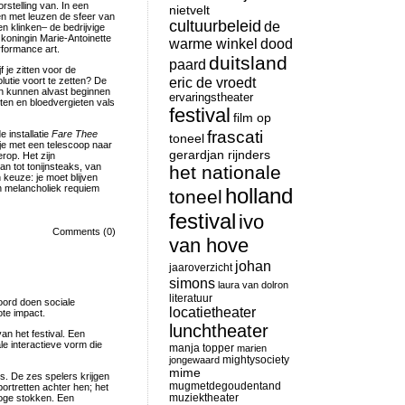
stelling van. In een
nietvelt
n met leuzen de sfeer van
cultuurbeleid
de
n klinken– de bedrijvige
koningin Marie-Antoinette
warme winkel
dood
rformance art.
duitsland
paard
f je zitten voor de
eric de vroedt
utie voort te zetten? De
en kunnen alvast beginnen
ervaringstheater
ten en bloedvergieten vals
festival
film op
frascati
 installatie
Fare Thee
toneel
 je met een telescoop naar
gerardjan rijnders
rop. Het zijn
an tot tonijnsteaks, van
het nationale
keuze: je moet blijven
n melancholiek requiem
holland
toneel
festival
ivo
Comments (0)
van hove
johan
jaaroverzicht
simons
laura van dolron
literatuur
oord doen sociale
locatietheater
ote impact.
lunchtheater
n het festival. Een
le interactieve vorm die
manja topper
marien
mightysociety
jongewaard
mime
rs. De zes spelers krijgen
mugmetdegoudentand
ortretten achter hen; het
muziektheater
hoge stokken. Een