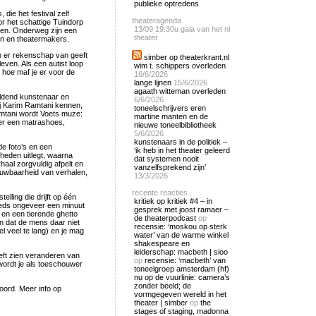
publieke optredens
s
, die het festival zelf
theateragenda
r het schattige Tuindorp
13/09
19:30u gala van het nl
ren. Onderweg zijn een
theater
en en theatermakers.
h er rekenschap van geeft
simber op theaterkrant.nl
ven. Als een autist loop
wim t. schippers overleden
d hoe maf je er voor de
16/6/2026
lange lijnen
15/6/2026
agaath witteman overleden
eldend kunstenaar en
6/6/2026
ij Karim Ramtani kennen,
toneelschrijvers eren
Ramtani wordt Voets muze:
martine manten en de
der een matrashoes,
nieuwe toneelbibliotheek
5/6/2026
kunstenaars in de politiek –
de foto’s en een
‘ik heb in het theater geleerd
gheden uitlegt, waarna
dat systemen nooit
haal zorgvuldig afpelt en
vanzelfsprekend zijn’
uwbaarheid van verhalen,
13/3/2026
recente reacties
lling die drijft op één
kritiek op kritiek #4 – in
eeds ongeveer een minuut
gesprek met joost ramaer –
en een tierende ghetto
de theaterpodcast
op
en dat de mens daar niet
recensie: ‘moskou op sterk
wel veel te lang) en je mag
water’ van de warme winkel
shakespeare en
leiderschap: macbeth | sioo
eeft zien veranderen van
op
recensie: ‘macbeth’ van
 wordt je als toeschouwer
toneelgroep amsterdam (hf)
nu op de vuurlinie: camera’s
zonder beeld; de
oord. Meer info op
vormgegeven wereld in het
theater | simber
op
the
stages of staging, madonna