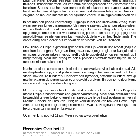
Maar dat waren slechts een paar van de vele scènes, naast een anatomische
Italiaans, brandende tafels, en een man die hangend aan een contraptie een 
bereiken. Steeds gaat het over mensen die niet kunnen ontsnappen aan zichze
hun hartstochten. Volgens het programma gaat de voorstelling over Dante’s
volgens de makers bestaat de hel blijkbaar vooral uit de eigen driften van de
Is het dan een goede voorstelling? Eigenlijk is het een irrelevante vraag:
Wan
waarmee een jonge theatergroep (de meeste spelers zijn amper afgestudeer
met veel kabaal de theaterrevolutie uitroept. De voorstelling is té vol, onb
op genoeg momenten ook wonderschoon, poëtisch en heel erg grappig. De th
groep bij waar ze niet omheen kan, vond ook de jury van het Nederlands Thea
voorstelling selecteerde als een van de tien beste van het seizoen.
Ook Thibaud Delpeut gebruikt grof geschut in zijn voorstelling
Nacht
(losjes 
onbekendere Ingmar Bergman film), maar deze jonge regisseur kan juist uit
echtpaar, vroeger orkestmusici, heeft zich teruggetrokken op een eiland, op
burgeroorlog. Maar hoe graag ze ook a-politiek en afzijdig willen blijven, de 
gebeurtenissen halen hen in.
Nacht speelt op een groot stuk plastic op een weiland vlak buiten de stad. Al
een koptelefoon op, zodat je de acteurs ver weg in het weidse land toch kan 
staan, ook als ze fluisteren. Dat heeft een bijzonder, afstandelijk effect, wat g
manier waarop de personages over geweld spreken. En des te heftiger kom
van vernedering en verkrachting aan.
Met z’n dreigende soundtrack en de uitstekende spelers (o.a. Hans Dagelet
maakt Delpeut zonder meer een goede voorstelling. Maar toch ontbreekt er i
bewandeld te veel bekend terrein en steeds zie je de inspiratiebronnen van zi
Michael Haneke en Lars von Trier; de voorstellingen van Ivo van Hove – bij
Amsterdam hij ook regisseert) erdoorheen. Wat FC Bergman te veel lijkt te 
tekort: eigenzinnigheid en bravoure.
Over het IJ is nog tot 11 juli. Meer info op
www.overhetij.nl
Recensies Over het IJ
parool
,
recensies
— simber op 7 juli 2008 om 22:57 uur