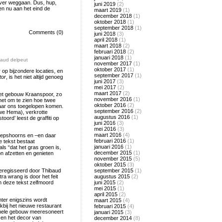
over weggaan. Dus, hup,
juni 2019
(2)
en nu aan het eind de
maart 2019
(1)
december 2018
(1)
oktober 2018
(1)
september 2018
(1)
Comments (0)
juni 2018
(3)
april 2018
(1)
maart 2018
(2)
februari 2018
(2)
januari 2018
(1)
baud delpeut
november 2017
(1)
oktober 2017
(1)
 op bijzondere locaties, en
september 2017
(1)
tor
, is het niet altijd genoeg
juni 2017
(3)
mei 2017
(2)
maart 2017
(2)
 het gebouw Kraanspoor, zo
november 2016
(1)
het om te zien hoe twee
oktober 2016
(2)
aar ons toegelopen komen.
september 2016
(2)
uwe Hema), verkrotte
augustus 2016
(1)
ord’ leest de graffiti op
juni 2016
(3)
mei 2016
(3)
maart 2016
(4)
eepshoorns en –en daar
februari 2016
(1)
e tekst bestaat
januari 2016
(1)
ls “dat het gras groen is,
december 2015
(1)
on afzetten en genieten
november 2015
(5)
oktober 2015
(3)
eregisseerd door Thibaud
september 2015
(1)
ra wrang is door het feit
augustus 2015
(2)
an deze tekst zelfmoord
juni 2015
(2)
mei 2015
(1)
april 2015
(2)
hter enigszins wordt
maart 2015
(4)
kbij het nieuwe restaurant
februari 2015
(4)
t hele gebouw meeresoneert
januari 2015
(3)
n en het decor van
december 2014
(8)