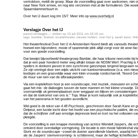
vertrokken, meldt de groep. Maar de voorstelling gaat over aankomen, niet 
naar New York ermee, en nog iets verzinnen met al die formulieren. Die woei
Spaarndammerbuurt in.
Over het IJ duurt nog t/m 15/7. Meer info op
www.overhetij.nl
Verslagje Over het IJ
parool
,
verslagjes
— simber op 10 juli 2011 om 18:16 uur
tags:
bambie
,
festival
,
locatietheater
,
nieuwe helden
,
over het ij
,
sarah kane
,
thi
Het theaterfestival Over het IJ in Amsterdam Noord biedt als vanouds theater
hoewel een bijzondere, mooie of spannende plek altijd zorgt voor de
wow-fac
voor een goede voorstelling.
Dat bewijst bijvoorbeeld theatergroep Bambie, die haar tribune neerzette bij
dat je een paar honderd meter weg afkijkt totaan de NDSM Werf. Prachtig is 
spelers in donkere jassen in een synchrone ganzenpas tergend langzaam n
Ze zijn omringd door een wijds uitzicht van kantoornieuwbouw (o.a. een nie
loodsjes en een grasveldje waar een klein vrouwtje rondscharrelt. ‘Noord Gesto
de muur van een van de afbraakpanden.
Via een koptelefoon hoor je een soundscape, met muziek, meeuwen en sch
gaat het mis- de dialoogjes tussen de twee mannen en het kleine vrouwtje. D
voornamelijk uit gemeenplaatsen over weggaan en blijven en constateringen a
en dat de toekomst van ons is.” Tsja. Maar je kunt natuurlijk ook je koptelefo
van het panorama in het gouden avondlicht.
Wel goed is de tekst van
4.48 Psychosis
, geschreven door Sarah Kane en g
Delpeut, een lucide tocht door het hoofd van een psychotische patiënt, die ext
dat de schrijfster zelf aan ernstige depressie leed en kort na het voltooien v
pleegde.
De voorstelling is een knappe monoloog van actrice Wendell Jaspers, die ec
ontsierd door overdadige vormgeving. De locatie is een mooie fabriekshal vla
Stork en de soundscape –zowel de duister aanrollende klanken, waarbij he
als de Jaspers’ stemvervorming- is schitterend, maar de heftige lichteffecte