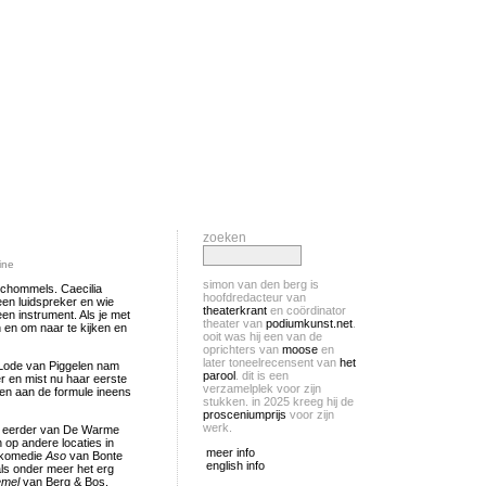
zoeken
ine
simon van den berg is
 schommels. Caecilia
hoofdredacteur van
en luidspreker en wie
theaterkrant
en coördinator
en instrument. Als je met
theater van
podiumkunst.net
.
 en om naar te kijken en
ooit was hij een van de
oprichters van
moose
en
later toneelrecensent van
het
er Lode van Piggelen nam
parool
. dit is een
r en mist nu haar eerste
verzamelplek voor zijn
kken aan de formule ineens
stukken. in 2025 kreeg hij de
prosceniumprijs
voor zijn
werk.
als eerder van De Warme
 op andere locaties in
meer info
stkomedie
Aso
van Bonte
english info
ls onder meer het erg
emel
van Berg & Bos.