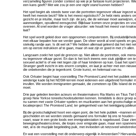
verzameling figuren zonder context op wie je je fantasie kunt projecteren. Wie
een kans geeft? Met wie zou je een
one night stand
kunnen hebben?
Het spel begint als steeds twee van die portretten tegenover elkaar ingezet w
heeft het meeste bezit? Wie is het meest egoïstisch? Je hebt niets anders o
gezicht en je intuïtie, maar toch zijn de jury, die de winnaar moet aanwijzen, 
aanmoedigen, opvallend eensgezind. Blijkbaar komen onze projecties en voor
overeen. Al snel worden de vrager absurder: wie houdt het meest van knakwor
laat?
Het spel wordt geleid door een opgenomen computerstem. Bij onduidelijkhede
met elkaar bepalen hoe we verder gaan. De sfeer wordt al snel speels en geze
stekelig randje aan. Is dit wel ok? We hebben allemaal geleerd dat het niet netj
om op eerste indrukken af te gaan, maar oh wat zijn er goed in met z’n allen.
Langzaam zoekt het spel de grenzen op. Niet alleen de portretten, ook mense
nu tegenover elkaar gezet. En dan is het toch ineens een stuk pijnlijker om t
sexueel actief is of wie niet tegen zijn of haar kinderen op kan. Gaat het spel
Stranger
geeft inzicht in iets enorm complex, en laat je achter met een nieuwe
die onbekenden die je tegenkomt. Grote kunst, en helemaal van nu.
Ook Orkater begint haar voorstelling
The Promised Land
met het publiek een
winderige kade bij het NDSM-terrein moet iedereen een uitgebreid formulier 
invullen. We worden immigranten gemaakt, die zometeen op Ellis Island de i
moet.
Drie jaar geleden leerden acteurs en theatermakers Ria Marks en Titus Tie
groep New Yorkse toneelschoolstudenten kennen. Inmiddels is deze groep 
nu samen met vaste Orkater-spelers en muzikanten aan het grootschalige en
locatieproject
The Promised Land
, ter gelegenheid van het twintigjarig jubile
Bij die grootschaligheid hoort een eigen pont, die het hele publiek –mannen e
gescheiden en we worden steeds gemaand ons formulier bij ons te houden–
vaart, waar in een grote loods een immigratiestation is nagebouwd. Daar zi
bewegingstheaterscènes, die losjes over emigratie gaan, maar een spannende
niet, al is de muzijale begeleiding puik, met invloeden uit netzoveel windstrek
En wat een voorstelling met dit onderwerp eigenlijk in Amsterdam? Hiervanda