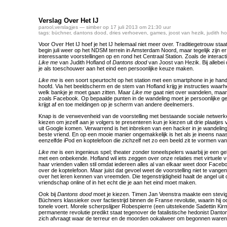
Verslag Over Het IJ
parool
,
verslagjes
— simber op 17 juli 2013 om 21:30 uur
tags:
büchner
,
dantons dood
,
dries verhoeven
,
games
,
joost van hezik
,
judith h
Voor Over Het IJ hoef je het IJ helemaal niet meer over. Traditiegetrouw staat 
begin juli weer op het NDSM terrein in Amsterdam Noord, maar tegelijk zijn e
interessante voorstellingen op en rond het Centraal Station. Zoals de intera
Like me
van Judith Hofland of
Dantons dood
van Joost van Hezik. Bij allebei
je als toeschouwer aan het eind een persoonlijke keuze maken.
Like me
is een soort speurtocht op het station met een smartphone in je hand
hoofd. Via het beeldscherm en de stem van Hofland krijg je instructies waarh
welk bankje je moet gaan zitten. Maar
Like me
gaat niet over wandelen, maar
zoals Facebook. Op bepaalde punten in de wandeling moet je persoonlijke ge
krijgt af en toe meldingen op je scherm van andere deelnemers.
Knap is de verwevenheid van de voorstelling met bestaande sociale netwerke
kiezen om jezelf aan je volgers te presenteren kun je kiezen uit drie plaatjes 
uit Google komen. Verwarrend is het inbreken van een hacker in je wandeling,
beste vriend. En op een mooie manier ongemakkelijk is het als je ineens naa
eenzelfde iPod en koptelefoon die zichzelf net zo een beeld zit te vormen van j
Like me
is een ingenieus spel; theater zonder toneelspelers waarbij je een 
met een onbekende. Hofland wil iets zeggen over onze relaties met virtuele
haar vrienden vallen stil omdat iedereen alles al van elkaar weet door Faceboo
over de koptelefoon. Maar juist dat gevoel weet de voorstelling niet te vange
over het leren kennen van vreemden. Die tegenstrijdigheid haalt de angel uit
vriendschap online of in het echt die je aan het eind moet maken.
Ook bij
Dantons dood
moet je kiezen. Timen Jan Veenstra maakte een stevi
Büchners klassieker over factiestrijd binnen de Franse revolutie, waarin hij oo
tonele voert. Morele scherpslijper Robespierre (een uitstekende Sadettin Kirm
permanente revolutie predikt staat tegenover de fatalistische hedonist Danton
zich afvraagt waar de terreur en de moorden ookalweer om begonnen waren