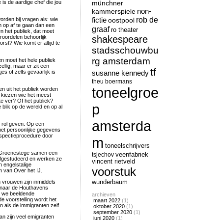
 is de aardige chef die jou
münchner
non-
kammerspiele
rob de
fictie
orden bij vragen als: wie
oostpool
m op af te gaan dan een
graaf
ro theater
en het publiek, dat moet
oordelen behoorlijk
shakespeare
st? Wie komt er altijd te
stadsschouwbu
rg amsterdam
n moet het hele publiek
llig, maar er zit een
tf
es of zelfs gevaarlijk is
susanne kennedy
theu boermans
toneelgroe
n uit het publiek worden
e kiezen wie het meest
 te ver? Of het publiek?
p
 blik op de wereld en op al
amsterda
 rol geven. Op een
met persoonlijke gegevens
nspectieprocedure door
m
toneelschrijvers
l Groenestege samen een
tsjechov
veenfabriek
afgestudeerd en werken ze
vincent rietveld
 engelstalige
voorstuk
um van Over het IJ.
n vrouwen zijn inmiddels
wunderbaum
 naar de Houthavens
en we beeldende
archieven
 voorstelling wordt het
maart 2022
(1)
en als de immigranten zelf.
oktober 2020
(1)
september 2020
(1)
an zijn veel emigranten
juni 2020
(1)