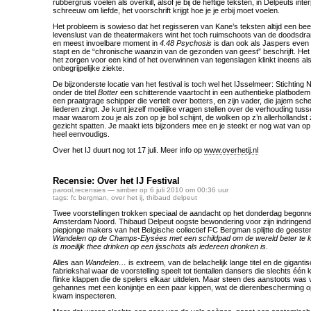
rubbergruis voelen als overkill, alsof je bij de heftige teksten, in Delpeuts int
schreeuw om liefde, het voorschrift krijgt hoe je je erbij moet voelen.
Het probleem is sowieso dat het regisseren van Kane’s teksten altijd een bee
levenslust van de theatermakers wint het toch ruimschoots van de doodsdr
en meest invoelbare moment in
4.48 Psychosis
is dan ook als Jaspers even u
stapt en de “chronische waanzin van de gezonden van geest” beschrijft. Het
het zorgen voor een kind of het overwinnen van tegenslagen klinkt ineens 
onbegrijpelijke ziekte.
De bijzonderste locatie van het festival is toch wel het IJsselmeer: Stichting
onder de titel
Botter
een schitterende vaartocht in een authentieke platbodem 
een praatgrage schipper die vertelt over botters, en zijn vader, die jajem sc
liederen zingt. Je kunt jezelf moeilijke vragen stellen over de verhouding tuss
maar waarom zou je als zon op je bol schijnt, de wolken op z’n allerhollandst z
gezicht spatten. Je maakt iets bijzonders mee en je steekt er nog wat van op
heel eenvoudigs.
Over het IJ duurt nog tot 17 juli. Meer info op
www.overhetij.nl
Recensie: Over het IJ Festival
parool
,
recensies
— simber op 6 juli 2010 om 00:36 uur
tags:
fc bergman
,
over het ij
,
thibaud delpeut
Twee voorstellingen trokken speciaal de aandacht op het donderdag begonnen
Amsterdam Noord. Thibaud Delpeut oogste bewondering voor zijn indringend
piepjonge makers van het Belgische collectief FC Bergman splijtte de geeste
Wandelen op de Champs-Elysées met een schildpad om de wereld beter te k
is moeilijk thee drinken op een ijsschots als iedereen dronken is
.
Alles aan
Wandelen…
is extreem, van de belachelijk lange titel en de gigantis
fabriekshal waar de voorstelling speelt tot tientallen dansers die slechts één
flinke klappen die de spelers elkaar uitdelen. Maar steen des aanstoots was 
gehannes met een konijntje en een paar kippen, wat de dierenbescherming
kwam inspecteren.