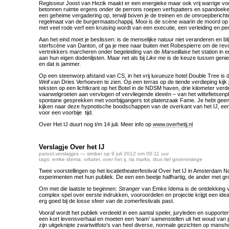
Regisseur Joost van Hezik maakt er een energieke maar ook vrij warrige voor
betonnen ruimte ergens onder de perrons roepen verfspatters en spandoeke
een geheime vergadering op, terwijl boven je de treinen en de omroepberichte
regelmaat van de burgermaatschappij. Mooi is de scène waarin de moord op 
met veel rode verf een kruising wordt van een executie, een verleiding en pe
Aan het eind moet je beslissen: is de menselijke natuur niet veranderen en blij
sterfscène van Danton, of ga je mee naar buiten met Robespierre om de revol
vertrekkers marcheren onder begeleiding van de
Marseillaise
het station in 
aan hun eigen dodenlijsten. Maar net als bij
Like me
is de keuze tussen genie
en dat is jammer.
Op een steenworp afstand van CS, in het vrij luxueuze hotel Double Tree is de
Well
van Dries Verhoeven te zien. Op een terras op de tiende verdieping kijk
teksten op een lichtkrant op het Botel in de NDSM haven, drie kilometer verde
vaarwelgroeten aan vervlogen of vervliegende ideeën – van het wittefietsenpl
spontane gesprekken met voorbijgangers tot platenzaak Fame. Je hebt geen 
kijken naar deze hypnotische boodschappen van de overkant van het IJ, ee
voor een voorbije tijd.
Over Het IJ duurt nog t/m 14 juli. Meer info op
www.overhetij.nl
Verslagje Over het IJ
parool
,
verslagjes
— simber op 9 juli 2012 om 00:11 uur
tags:
emke idema
,
orkater
,
over het ij
,
ria marks
,
titus tiel groenestege
Twee voorstellingen op het locatietheaterfestival Over het IJ in Amsterdam N
experimenten met hun publiek. De een een beetje halfhartig, de ander met gr
Om met die laatste te beginnen:
Stranger
van Emke Idema is de ontdekking va
complex spel over eerste indrukken, vooroordelen en projectie krijgt een idea
erg goed bij de losse sfeer van de zomerfestivals past.
Vooraf wordt het publiek verdeeld in een aantal speler, juryleden en supporte
een kort levensverhaal en moeten een ‘team’ samenstellen uit het woud van p
zijn uitgeknipte zwartwitfoto’s van heel diverse, normale gezichten op mans