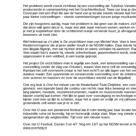
Het probleem wordt vooral zichtbaar bij een voorstelling als
Tuindorp Variatie
produceerde in samenwerking met het Grachtenfestival. Twee uur loop je doo
Oostzaan met een iPad die aan de hand van je locatie steeds nieuwe laat ho
paar kleine voorstellingen – steeds samenwerkingen tussen jonge muzikant
Die zijn hoogstens aardig, maar het probleem is dat geen van de makers zic
dat deze wijk geen decor is, maar een plek waar mensen wonen, werken en le
je met je koptelefoon door de schitterend oranje versierde buurt, je afvragen
bewoners uit moet zien.
Wel helemaal op z’n plek is
De onzichtbare man
van Michiel Voet. Voet is be
theatervormgever die al jaren atelier houdt in de NDSM-hallen. Daar leerde h
een illegale Algerijn, met wie hij thee drinkt en wiens verhalen hij aanhoort. 
Voet maakt foto’s waarin hij, steeds onherkenbaar, geportretteerd wordt; on
opgevouwen in een veldbed, in een kastje gepropt.
Het project
De onzichtbare man
is tegelijk een boek, een tentoonstelling van 
voorstelling (onder de vlag van Orkater), waarin Voet eerst zelf de omstandi
Ramtani het zelf overneemt (maar is het hem echt?) en alle lagen van het ver
dubieus maakt. Een spannende en verwarrende voorstelling over de onbetro
over acteren en maskers en over de onzichtbare wereld van de illegaliteit.
Ook erg leuk is
One hot minute
van de theaterband Touki Delphine, een voorste
gimmick: een lopende band die continu van rechts naar links beweegt en st
lang planten, meubels, muziekinstrumenten, naakte en musicerende mannen 
blaster voorbij laat komen. Het lijkt te gaan over vooruitgang en technologie 
bijster veel mee op lijkt te schieten, maar het is open en vrolijk en vrij (alhoe
grotendeels zelf weten wat je er in ziet.
Over het IJ was een pionierend festival dat in ruim twintig jaar haar locatie h
industriële ruïne tot levendig, hip en horecarijk stukje stad. Maar nog steeds
aangesproken als wegbereider. Tijd voor een nieuwe koers.
Over het IJ Festival. Gezien 3 en 4/7. Nog t/m 13/7 op het NDSM terrein in N
www.overhetij.nl