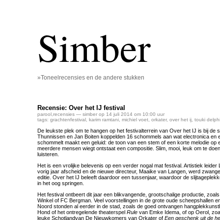
Simber
»Toneelrecensies en de andere stukken
Recensie: Over het IJ festival
parool
,
recensies
— simber op 14 juli 2014 om 10:00 uur
tags:
grachtenfestival
,
karim ramtani
,
michiel voet
,
orkater
,
over het ij
,
touki delph
De leukste plek om te hangen op het festivalterrein van Over het IJ is bij de
Thunnissen en Jan Boiten koppelden 16 schommels aan wat electronica en e
schommelt maakt een geluid: de toon van een stem of een korte melodie op e
meerdere mensen wiegt ontstaat een compositie. Slim, mooi, leuk om te doen
luisteren.
Het is een vrolijke belevenis op een verder nogal mat festival. Artistiek leid
vorig jaar afscheid en de nieuwe directeur, Maaike van Langen, werd zwange
editie. Over het IJ beleeft daardoor een tussenjaar, waardoor de slijtageple
in het oog springen.
Het festival ontbeert dit jaar een blikvangende, grootschalige productie, zo
Winkel of FC Bergman. Veel voorstellingen in de grote oude scheepshallen en
Noord stonden al eerder in de stad, zoals de goed ontvangen hangplekkun
Hond of het ontregelende theaterspel
Rule
van Emke Idema, of op Oerol, zoa
leuke Schotlandvan De Nieuwkomers van Orkater of
Een geschenk uit de h