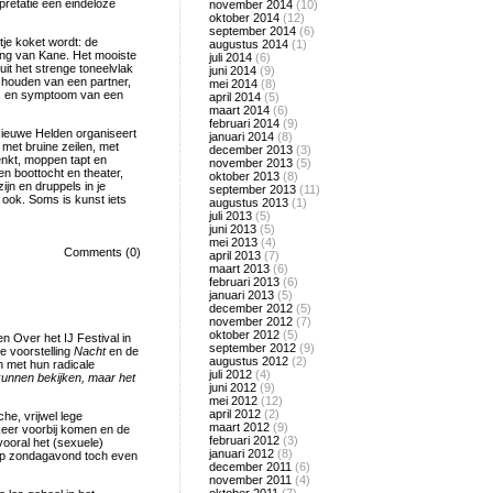
erpretatie een eindeloze
november 2014
(10)
oktober 2014
(12)
september 2014
(6)
tje koket wordt: de
augustus 2014
(1)
ang van Kane. Het mooiste
juli 2014
(6)
it het strenge toneelvlak
juni 2014
(9)
 houden van een partner,
mei 2014
(8)
als en symptoom van een
april 2014
(5)
maart 2014
(6)
februari 2014
(9)
 Nieuwe Helden organiseert
januari 2014
(8)
met bruine zeilen, met
december 2013
(3)
henkt, moppen tapt en
november 2013
(5)
en boottocht en theater,
oktober 2013
(8)
ijn en druppels in je
september 2013
(11)
 ook. Soms is kunst iets
augustus 2013
(1)
juli 2013
(5)
juni 2013
(5)
mei 2013
(4)
Comments (0)
april 2013
(7)
maart 2013
(6)
februari 2013
(6)
januari 2013
(5)
december 2012
(5)
november 2012
(7)
oktober 2012
(5)
 Over het IJ Festival in
september 2012
(9)
e voorstelling
Nacht
en de
augustus 2012
(2)
n met hun radicale
juli 2012
(4)
unnen bekijken, maar het
juni 2012
(9)
mei 2012
(12)
april 2012
(2)
che, vrijwel lege
maart 2012
(9)
 keer voorbij komen en de
februari 2012
(3)
vooral het (sexuele)
januari 2012
(8)
 op zondagavond toch even
december 2011
(6)
november 2011
(4)