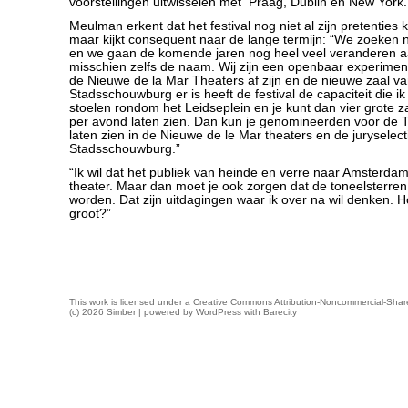
voorstellingen uitwisselen met Praag, Dublin en New York.
Meulman erkent dat het festival nog niet al zijn pretentie
maar kijkt consequent naar de lange termijn: “We zoeken 
en we gaan de komende jaren nog heel veel veranderen aan
misschien zelfs de naam. Wij zijn een openbaar experiment
de Nieuwe de la Mar Theaters af zijn en de nieuwe zaal v
Stadsschouwburg er is heeft de festival de capaciteit die ik 
stoelen rondom het Leidseplein en je kunt dan vier grote z
per avond laten zien. Dan kun je genomineerden voor de T
laten zien in de Nieuwe de le Mar theaters en de juryselect
Stadsschouwburg.”
“Ik wil dat het publiek van heinde en verre naar Amsterda
theater. Maar dan moet je ook zorgen dat de toneelsterre
worden. Dat zijn uitdagingen waar ik over na wil denken. 
groot?”
This work is licensed under a
Creative Commons Attribution-Noncommercial-Share
(c) 2026 Simber | powered by
WordPress
with
Barecity