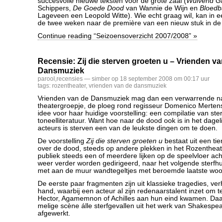
succesvolle nieuwe teksten voor de grote zaal (
Wuivend G
Schippers,
De Goede Dood
van Wannie de Wijn en
Bloed
Lageveen een Leopold Witte). Wie echt graag wil, kan in e
de twee weken naar de première van een nieuw stuk in de 
Continue reading “Seizoensoverzicht 2007/2008” »
Recensie: Zij die sterven groeten u – Vrienden v
Dansmuziek
parool
,
recensies
— simber op 18 september 2008 om 00:17 uur
tags:
rozentheater
,
vrienden van de dansmuziek
Vrienden van de Dansmuziek mag dan een verwarrende na
theatergroepje, de ploeg rond regisseur Domenico Merten
idee voor haar huidige voorstelling: een compilatie van ste
toneelliteratuur. Want hoe naar de dood ook is in het dageli
acteurs is sterven een van de leukste dingen om te doen.
De voorstelling
Zij die sterven groeten u
bestaat uit een tie
over de dood, steeds op andere plekken in het Rozentheate
publiek steeds een of meerdere lijken op de speelvloer acht
weer verder worden gedirigeerd, naar het volgende sterfh
met aan de muur wandtegeltjes met beroemde laatste woo
De eerste paar fragmenten zijn uit klassieke tragedies, ve
hand, waarbij een acteur al zijn redenaarstalent inzet om t
Hector, Agamemnon of Achilles aan hun eind kwamen. Daa
melige scène álle sterfgevallen uit het werk van Shakespea
afgewerkt.