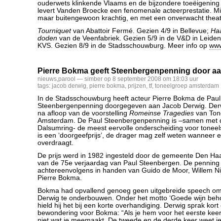
ouderwets klinkende Vlaams en de bijzondere toeëigening
levert Vanden Broecke een fenomenale acteerprestatie. Mi
maar buitengewoon krachtig, en met een onverwacht theatra
Tourniquet
van Abattoir Fermé. Gezien 4/9 in Bellevue;
Haa
doden
van de Veenfabriek. Gezien 5/9 in de V&D in Leide
KVS. Gezien 8/9 in de Stadsschouwburg. Meer info op
www
Pierre Bokma geeft Steenbergenpenning door a
nieuws
,
parool
— simber op 8 september 2008 om 18:03 uur
tags:
jacob derwig
,
pierre bokma
,
prijzen
,
tf
,
toneelgroep amsterdam
In de Stadsschouwburg heeft acteur Pierre Bokma de Paul
Steenbergenpenning doorgegeven aan Jacob Derwig. Derwi
na afloop van de voorstelling
Romeinse Tragedies
van Ton
Amsterdam. De Paul Steenbergenpenning is –samen met d
Dalsumring- de meest eervolle onderscheiding voor toneel
is een ‘doorgeefprijs’, de drager mag zelf weten wanneer 
overdraagt.
De prijs werd in 1982 ingesteld door de gemeente Den Ha
van de 75e verjaardag van Paul Steenbergen. De penning
achtereenvolgens in handen van Guido de Moor, Willem Nij
Pierre Bokma.
Bokma had opvallend genoeg geen uitgebreide speech om 
Derwig te onderbouwen. Onder het motto ‘Goede wijn beho
hield hij het bij een korte overhandiging. Derwig sprak kort 
bewondering voor Bokma: “Als je hem voor het eerste keer 
niet wat je meemaakt. De tweede en de derde keer weet je 