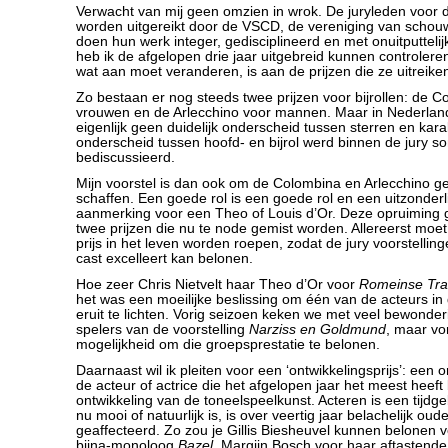
Verwacht van mij geen omzien in wrok. De juryleden voor d
worden uitgereikt door de VSCD, de vereniging van schou
doen hun werk integer, gedisciplineerd en met onuitputteli
heb ik de afgelopen drie jaar uitgebreid kunnen controlere
wat aan moet veranderen, is aan de prijzen die ze uitreike
Zo bestaan er nog steeds twee prijzen voor bijrollen: de 
vrouwen en de Arlecchino voor mannen. Maar in Nederla
eigenlijk geen duidelijk onderscheid tussen sterren en kara
onderscheid tussen hoofd- en bijrol werd binnen de jury so
bediscussieerd.
Mijn voorstel is dan ook om de Colombina en Arlecchino g
schaffen. Een goede rol is een goede rol en een uitzonderli
aanmerking voor een Theo of Louis d’Or. Deze opruiming g
twee prijzen die nu te node gemist worden. Allereerst moe
prijs in het leven worden roepen, zodat de jury voorstellin
cast excelleert kan belonen.
Hoe zeer Chris Nietvelt haar Theo d’Or voor
Romeinse Tra
het was een moeilijke beslissing om één van de acteurs in 
eruit te lichten. Vorig seizoen keken we met veel bewonder
spelers van de voorstelling
Narziss en Goldmund
, maar v
mogelijkheid om die groepsprestatie te belonen.
Daarnaast wil ik pleiten voor een ‘ontwikkelingsprijs’: een
de acteur of actrice die het afgelopen jaar het meest heef
ontwikkeling van de toneelspeelkunst. Acteren is een tijdg
nu mooi of natuurlijk is, is over veertig jaar belachelijk ou
geaffecteerd. Zo zou je Gillis Biesheuvel kunnen belonen vo
bijna-monoloog
Bazel
, Margijn Bosch voor haar aftastende