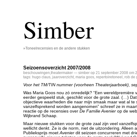
Simber
»Toneelrecensies en de andere stukken
Seizoensoverzicht 2007/2008
beschouwingen
,
theatermaker
— simber op 21 september 2008 om 2
tags:
hugo claus
,
jaaroverzicht
,
maria goos
,
repertoiretoneel
,
rob de 
Voor het TM/TIN nummer (voorheen Theaterjaarboek), s
Was Maria Goos nou zó onredelijk? “Een wereldpremière v
eerder gespeeld stuk, geschikt voor de grote zaal. (…) Dat 
objectieve waarheden die naar mijn smaak maar wat al te s
vanzelfsprekend worden aangenomen” schreef ze in maart d
reactie op de recensies over
De Familie Avenier
op de webs
Wijbrand Schaap.
Maar nieuwe stukken voor de grote zaal zijn veel vanzelf
wellicht denkt. Ze is de norm, niet de uitzondering. Alleen a
Publieksprijs moet
Avenier
dit seizoen concurreren met dr