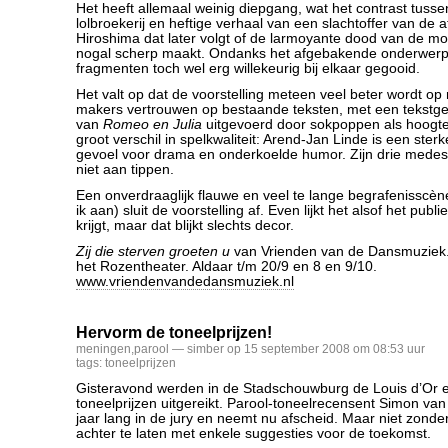
Het heeft allemaal weinig diepgang, wat het contrast tusse
lolbroekerij en heftige verhaal van een slachtoffer van d
Hiroshima dat later volgt of de larmoyante dood van de m
nogal scherp maakt. Ondanks het afgebakende onderwerp 
fragmenten toch wel erg willekeurig bij elkaar gegooid.
Het valt op dat de voorstelling meteen veel beter wordt o
makers vertrouwen op bestaande teksten, met een tekstge
van
Romeo en Julia
uitgevoerd door sokpoppen als hoogte
groot verschil in spelkwaliteit: Arend-Jan Linde is een ster
gevoel voor drama en onderkoelde humor. Zijn drie mede
niet aan tippen.
Een onverdraaglijk flauwe en veel te lange begrafenisscè
ik aan) sluit de voorstelling af. Even lijkt het alsof het publ
krijgt, maar dat blijkt slechts decor.
Zij die sterven groeten u
van Vrienden van de Dansmuziek.
het Rozentheater. Aldaar t/m 20/9 en 8 en 9/10.
www.vriendenvandedansmuziek.nl
Hervorm de toneelprijzen!
meningen
,
parool
— simber op 15 september 2008 om 08:53 uur
tags:
toneelprijzen
Gisteravond werden in de Stadschouwburg de Louis d’Or 
toneelprijzen uitgereikt. Parool-toneelrecensent Simon van
jaar lang in de jury en neemt nu afscheid. Maar niet zonder 
achter te laten met enkele suggesties voor de toekomst.