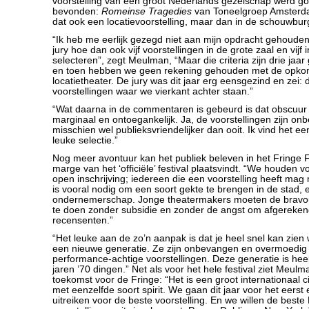
voorstelling van een groot Nederlands gezelschap werd 
bevonden:
Romeinse Tragedies
van Toneelgroep Amsterdam
dat ook een locatievoorstelling, maar dan in de schouwbu
“Ik heb me eerlijk gezegd niet aan mijn opdracht gehouden:
jury hoe dan ook vijf voorstellingen in de grote zaal en vijf 
selecteren”, zegt Meulman, “Maar die criteria zijn drie jaa
en toen hebben we geen rekening gehouden met de opkom
locatietheater. De jury was dit jaar erg eensgezind en zei: di
voorstellingen waar we vierkant achter staan.”
“Wat daarna in de commentaren is gebeurd is dat obscuur
marginaal en ontoegankelijk. Ja, de voorstellingen zijn on
misschien wel publieksvriendelijker dan ooit. Ik vind het ee
leuke selectie.”
Nog meer avontuur kan het publiek beleven in het Fringe Fe
marge van het ‘officiële’ festival plaatsvindt. “We houden 
open inschrijving; iedereen die een voorstelling heeft ma
is vooral nodig om een soort gekte te brengen in de stad, 
ondernemerschap. Jonge theatermakers moeten de bravo
te doen zonder subsidie en zonder de angst om afgereken
recensenten.”
“Het leuke aan de zo’n aanpak is dat je heel snel kan zien 
een nieuwe generatie. Ze zijn onbevangen en overmoedi
performance-achtige voorstellingen. Deze generatie is hee
jaren ’70 dingen.” Net als voor het hele festival ziet Meul
toekomst voor de Fringe: “Het is een groot internationaal cir
met eenzelfde soort spirit. We gaan dit jaar voor het eers
uitreiken voor de beste voorstelling. En we willen de beste