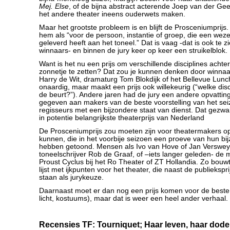
Mej. Else
, of de bijna abstract acterende Joep van der Gees
het andere theater ineens ouderwets maken.
Maar het grootste probleem is en blijft de Prosceniumprijs
hem als “voor de persoon, instantie of groep, die een wezen
geleverd heeft aan het toneel.” Dat is vaag -dat is ook te zi
winnaars- en binnen de jury keer op keer een struikelblok.
Want is het nu een prijs om verschillende disciplines achte
zonnetje te zetten? Dat zou je kunnen denken door winnaa
Harry de Wit, dramaturg Tom Blokdijk of het Bellevue Lunch
onaardig, maar maakt een prijs ook willekeurig (“welke disci
de beurt?”). Andere jaren had de jury een andere opvatting
gegeven aan makers van de beste voorstelling van het sei
regisseurs met een bijzondere staat van dienst. Dat gezw
in potentie belangrijkste theaterprijs van Nederland
De Prosceniumprijs zou moeten zijn voor theatermakers o
kunnen, die in het voorbije seizoen een proeve van hun b
hebben getoond. Mensen als Ivo van Hove of Jan Versweyv
toneelschrijver Rob de Graaf, of –iets langer geleden- de
Proust Cyclus bij het Ro Theater of ZT Hollandia. Zo bou
lijst met ijkpunten voor het theater, die naast de publieksp
staan als jurykeuze.
Daarnaast moet er dan nog een prijs komen voor de beste
licht, kostuums), maar dat is weer een heel ander verhaal.
Recensies TF: Tourniquet; Haar leven, haar dode