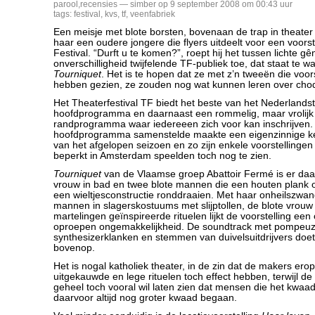
parool
,
recensies
— simber op 9 september 2008 om 00:43 uur
tags:
festival
,
kvs
,
tf
,
veenfabriek
Een meisje met blote borsten, bovenaan de trap in theater
haar een oudere jongere die flyers uitdeelt voor een voorste
Festival. “Durft u te komen?”, roept hij het tussen lichte g
onverschilligheid twijfelende TF-publiek toe, dat staat te 
Tourniquet
. Het is te hopen dat ze met z’n tweeën die voor
hebben gezien, ze zouden nog wat kunnen leren over ch
Het Theaterfestival TF biedt het beste van het Nederlandsta
hoofdprogramma en daarnaast een rommelig, maar vrolijk
randprogramma waar iedereeen zich voor kan inschrijven. 
hoofdprogramma samenstelde maakte een eigenzinnige ke
van het afgelopen seizoen en zo zijn enkele voorstellingen
beperkt in Amsterdam speelden toch nog te zien.
Tourniquet
van de Vlaamse groep Abattoir Fermé is er daa
vrouw in bad en twee blote mannen die een houten plank 
een wieltjesconstructie ronddraaien. Met haar onheilszwa
mannen in slagerskostuums met slijptollen, de blote vrouw 
martelingen geïnspireerde rituelen lijkt de voorstelling een
oproepen ongemakkelijkheid. De soundtrack met pompeu
synthesizerklanken en stemmen van duivelsuitdrijvers doe
bovenop.
Het is nogal katholiek theater, in de zin dat de makers ero
uitgekauwde en lege rituelen toch effect hebben, terwijl de 
geheel toch vooral wil laten zien dat mensen die het kwaad 
daarvoor altijd nog groter kwaad begaan.