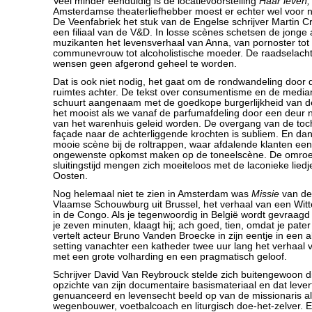
Veel minder eenduidig is de locatievoorstelling
Haar leven,
Amsterdamse theaterliefhebber moest er echter wel voor n
De Veenfabriek het stuk van de Engelse schrijver Martin Cr
een filiaal van de V&D. In losse scènes schetsen de jonge 
muzikanten het levensverhaal van Anna, van pornoster tot t
communevrouw tot alcoholistische moeder. De raadselach
wensen geen afgerond geheel te worden.
Dat is ook niet nodig, het gaat om de rondwandeling door 
ruimtes achter. De tekst over consumentisme en de media
schuurt aangenaam met de goedkope burgerlijkheid van d
het mooist als we vanaf de parfumafdeling door een deur n
van het warenhuis geleid worden. De overgang van de toch 
façade naar de achterliggende krochten is subliem. En dan
mooie scène bij de roltrappen, waar afdalende klanten een
ongewenste opkomst maken op de toneelscène. De omroe
sluitingstijd mengen zich moeiteloos met de laconieke lied
Oosten.
Nog helemaal niet te zien in Amsterdam was
Missie
van de 
Vlaamse Schouwburg uit Brussel, het verhaal van een Witt
in de Congo. Als je tegenwoordig in België wordt gevraagd
je zeven minuten, klaagt hij; ach goed, tien, omdat je pate
vertelt acteur Bruno Vanden Broecke in zijn eentje in een 
setting vanachter een katheder twee uur lang het verhaal
met een grote volharding en een pragmatisch geloof.
Schrijver David Van Reybrouck stelde zich buitengewoon d
opzichte van zijn documentaire basismateriaal en dat leve
genuanceerd en levensecht beeld op van de missionaris als 
wegenbouwer, voetbalcoach en liturgisch doe-het-zelver. E