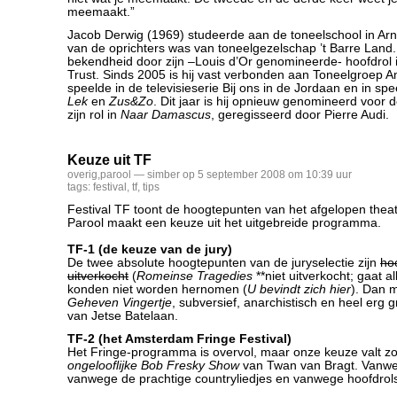
meemaakt.”
Jacob Derwig (1969) studeerde aan de toneelschool in Ar
van de oprichters was van toneelgezelschap ’t Barre Land.
bekendheid door zijn –Louis d’Or genomineerde- hoofdrol 
Trust. Sinds 2005 is hij vast verbonden aan Toneelgroep A
speelde in de televisieserie Bij ons in de Jordaan en in spe
Lek
en
Zus&Zo
. Dit jaar is hij opnieuw genomineerd voor d
zijn rol in
Naar Damascus
, geregisseerd door Pierre Audi.
Keuze uit TF
overig
,
parool
— simber op 5 september 2008 om 10:39 uur
tags:
festival
,
tf
,
tips
Festival TF toont de hoogtepunten van het afgelopen thea
Parool maakt een keuze uit het uitgebreide programma.
TF-1 (de keuze van de jury)
De twee absolute hoogtepunten van de juryselectie zijn
ho
uitverkocht
(
Romeinse Tragedies
**niet uitverkocht; gaat a
konden niet worden hernomen (
U bevindt zich hier
). Dan 
Geheven Vingertje
, subversief, anarchistisch en heel erg 
van Jetse Batelaan.
TF-2 (het Amsterdam Fringe Festival)
Het Fringe-programma is overvol, maar onze keuze valt zo
ongelooflijke Bob Fresky Show
van Twan van Bragt. Vanweg
vanwege de prachtige countryliedjes en vanwege hoofdrols