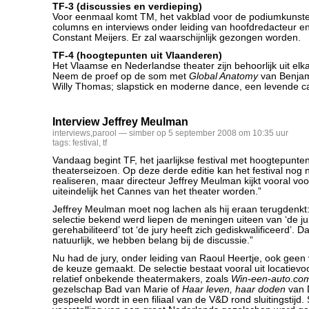
TF-3 (discussies en verdieping)
Voor eenmaal komt TM, het vakblad voor de podiumkunsten
columns en interviews onder leiding van hoofdredacteur e
Constant Meijers. Er zal waarschijnlijk gezongen worden.
TF-4 (hoogtepunten uit Vlaanderen)
Het Vlaamse en Nederlandse theater zijn behoorlijk uit elk
Neem de proef op de som met
Global Anatomy
van Benjam
Willy Thomas; slapstick en moderne dance, een levende c
Interview Jeffrey Meulman
interviews
,
parool
— simber op 5 september 2008 om 10:35 uur
tags:
festival
,
tf
Vandaag begint TF, het jaarlijkse festival met hoogtepunte
theaterseizoen. Op deze derde editie kan het festival nog 
realiseren, maar directeur Jeffrey Meulman kijkt vooral voo
uiteindelijk het Cannes van het theater worden.”
Jeffrey Meulman moet nog lachen als hij eraan terugdenkt:
selectie bekend werd liepen de meningen uiteen van ‘de jur
gerehabiliteerd’ tot ‘de jury heeft zich gediskwalificeerd’. D
natuurlijk, we hebben belang bij de discussie.”
Nu had de jury, onder leiding van Raoul Heertje, ook geen
de keuze gemaakt. De selectie bestaat vooral uit locatievo
relatief onbekende theatermakers, zoals
Win-een-auto.co
gezelschap Bad van Marie of
Haar leven, haar doden
van D
gespeeld wordt in een filiaal van de V&D rond sluitingstijd.