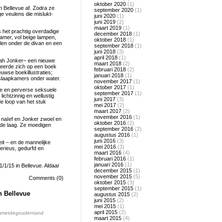
oktober 2020
(1)
 Bellevue af. Zodra ze
september 2020
(1)
e veulens die mislukt-
juni 2020
(1)
juni 2019
(2)
maart 2019
(1)
s het prachtig overdadige
december 2018
(1)
mer, vol beige lampen,
oktober 2018
(1)
ellen onder de divan en een
september 2018
(1)
juni 2018
(3)
april 2018
(1)
rah Jonker– een nieuwe
maart 2018
(2)
seerde zich op een boek
februari 2018
(2)
uwse boekillustraties;
januari 2018
(1)
slaapkamers onder water.
november 2017
(1)
oktober 2017
(1)
e en perverse seksuele
september 2017
(1)
ichtzinnig en wellustig
juni 2017
(3)
de loop van het stuk
mei 2017
(2)
maart 2017
(2)
november 2016
(1)
 naïef en Jonker zwoel en
oktober 2016
(2)
nde laag. Ze moedigen
september 2016
(2)
augustus 2016
(1)
juni 2016
(3)
eit – en de mannelijke
mei 2016
(3)
erieus, gedurfd en
maart 2016
(4)
februari 2016
(1)
januari 2016
(1)
1/15 in Bellevue. Aldaar
december 2015
(1)
november 2015
(5)
Comments (0)
oktober 2015
(3)
september 2015
(1)
n Bellevue
augustus 2015
(2)
juni 2015
(2)
mei 2015
(1)
april 2015
(2)
metdegoudentand
maart 2015
(4)