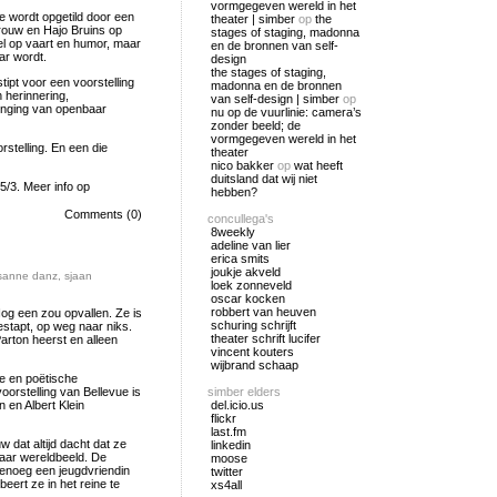
vormgegeven wereld in het
ie wordt opgetild door een
theater | simber
op
the
 vrouw en Hajo Bruins op
stages of staging, madonna
oel op vaart en humor, maar
en de bronnen van self-
ar wordt.
design
the stages of staging,
tipt voor een voorstelling
madonna en de bronnen
 herinnering,
van self-design | simber
op
enging van openbaar
nu op de vuurlinie: camera’s
zonder beeld; de
vormgegeven wereld in het
stelling. En een die
theater
nico bakker
op
wat heeft
duitsland dat wij niet
5/3. Meer info op
hebben?
Comments (0)
concullega's
8weekly
adeline van lier
erica smits
joukje akveld
sanne danz
,
sjaan
loek zonneveld
oscar kocken
robbert van heuven
Nog een zou opvallen. Ze is
schuring schrijft
estapt, op weg naar niks.
theater schrift lucifer
arton heerst en alleen
vincent kouters
wijbrand schaap
e en poëtische
orstelling van Bellevue is
simber elders
 en Albert Klein
del.icio.us
flickr
last.fm
 dat altijd dacht dat ze
linkedin
 haar wereldbeeld. De
moose
genoeg een jeugdvriendin
twitter
eert ze in het reine te
xs4all