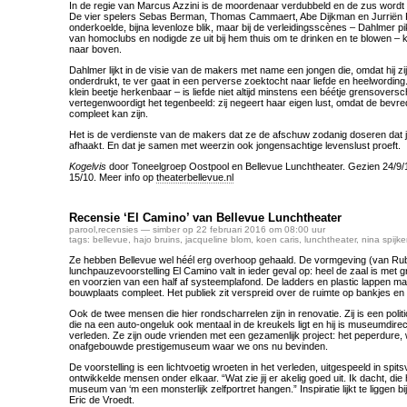
In de regie van Marcus Azzini is de moordenaar verdubbeld en de zus wordt
De vier spelers Sebas Berman, Thomas Cammaert, Abe Dijkman en Jurrië
onderkoelde, bijna levenloze blik, maar bij de verleidingsscènes – Dahlmer pi
van homoclubs en nodigde ze uit bij hem thuis om te drinken en te blowen – 
naar boven.
Dahlmer lijkt in de visie van de makers met name een jongen die, omdat hij zi
onderdrukt, te ver gaat in een perverse zoektocht naar liefde en heelwordin
klein beetje herkenbaar – is liefde niet altijd minstens een béétje grensovers
vertegenwoordigt het tegenbeeld: zij negeert haar eigen lust, omdat de bevre
compleet kan zijn.
Het is de verdienste van de makers dat ze de afschuw zodanig doseren dat j
afhaakt. En dat je samen met weerzin ook jongensachtige levenslust proeft.
Kogelvis
door Toneelgroep Oostpool en Bellevue Lunchtheater. Gezien 24/9/16
15/10. Meer info op
theaterbellevue.nl
Recensie ‘El Camino’ van Bellevue Lunchtheater
parool
,
recensies
— simber op 22 februari 2016 om 08:00 uur
tags:
bellevue
,
hajo bruins
,
jacqueline blom
,
koen caris
,
lunchtheater
,
nina spijke
Ze hebben Bellevue wel héél erg overhoop gehaald. De vormgeving (van Ru
lunchpauzevoorstelling El Camino valt in ieder geval op: heel de zaal is met 
en voorzien van een half af systeemplafond. De ladders en plastic lappen m
bouwplaats compleet. Het publiek zit verspreid over de ruimte op bankjes e
Ook de twee mensen die hier rondscharrelen zijn in renovatie. Zij is een poli
die na een auto-ongeluk ook mentaal in de kreukels ligt en hij is museumdir
verleden. Ze zijn oude vrienden met een gezamenlijk project: het peperdure
onafgebouwde prestigemuseum waar we ons nu bevinden.
De voorstelling is een lichtvoetig wroeten in het verleden, uitgespeeld in spi
ontwikkelde mensen onder elkaar. “Wat zie jij er akelig goed uit. Ik dacht, die 
museum van ‘m een monsterlijk zelfportret hangen.” Inspiratie lijkt te liggen b
Eric de Vroedt.