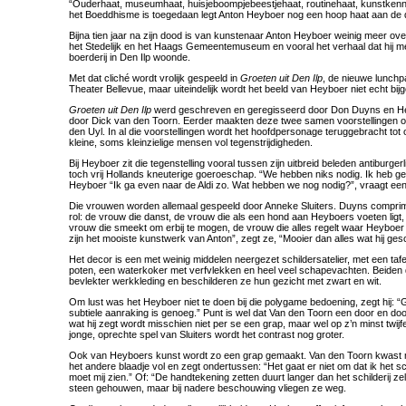
“Ouderhaat, museumhaat, huisjeboompjebeestjehaat, routinehaat, kunstkenn
het Boeddhisme is toegedaan legt Anton Heyboer nog een hoop haat aan de 
Bijna tien jaar na zijn dood is van kunstenaar Anton Heyboer weinig meer ov
het Stedelijk en het Haags Gemeentemuseum en vooral het verhaal dat hij m
boerderij in Den Ilp woonde.
Met dat cliché wordt vrolijk gespeeld in
Groeten uit Den Ilp
, de nieuwe lunchp
Theater Bellevue, maar uiteindelijk wordt het beeld van Heyboer niet echt bijg
Groeten uit Den Ilp
werd geschreven en geregisseerd door Don Duyns en H
door Dick van den Toorn. Eerder maakten deze twee samen voorstellingen o
den Uyl. In al die voorstellingen wordt het hoofdpersonage teruggebracht tot o
kleine, soms kleinzielige mensen vol tegenstrijdigheden.
Bij Heyboer zit die tegenstelling vooral tussen zijn uitbreid beleden antiburgerlij
toch vrij Hollands kneuterige goeroeschap. “We hebben niks nodig. Ik heb ge
Heyboer “Ik ga even naar de Aldi zo. Wat hebben we nog nodig?”, vraagt ee
Die vrouwen worden allemaal gespeeld door Anneke Sluiters. Duyns comprim
rol: de vrouw die danst, de vrouw die als een hond aan Heyboers voeten ligt,
vrouw die smeekt om erbij te mogen, de vrouw die alles regelt waar Heyboer t
zijn het mooiste kunstwerk van Anton”, zegt ze, “Mooier dan alles wat hij gesc
Het decor is een met weinig middelen neergezet schildersatelier, met een tafe
poten, een waterkoker met verfvlekken en heel veel schapevachten. Beiden 
bevlekter werkkleding en beschilderen ze hun gezicht met zwart en wit.
Om lust was het Heyboer niet te doen bij die polygame bedoening, zegt hij: 
subtiele aanraking is genoeg.” Punt is wel dat Van den Toorn een door en door
wat hij zegt wordt misschien niet per se een grap, maar wel op z’n minst twijf
jonge, oprechte spel van Sluiters wordt het contrast nog groter.
Ook van Heyboers kunst wordt zo een grap gemaakt. Van den Toorn kwast m
het andere blaadje vol en zegt ondertussen: “Het gaat er niet om dat ik het schi
moet mij zien.” Of: “De handtekening zetten duurt langer dan het schilderij zelf
steen gehouwen, maar bij nadere beschouwing vliegen ze weg.