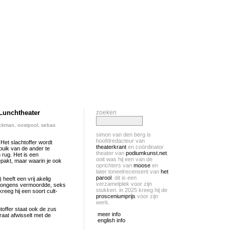
Lunchtheater
zoeken
uckman
,
oostpool
,
sebas
simon van den berg is
hoofdredacteur van
 Het slachtoffer wordt
theaterkrant
en coördinator
 buik van de ander te
theater van
podiumkunst.net
.
 rug. Het is een
ooit was hij een van de
gepakt, maar waarin je ook
oprichters van
moose
en
later toneelrecensent van
het
parool
. dit is een
heeft een vrij akelig
verzamelplek voor zijn
n jongens vermoordde, seks
stukken. in 2025 kreeg hij de
reeg hij een soort cult-
prosceniumprijs
voor zijn
werk.
toffer staat ook de zus
meer info
praat afwisselt met de
english info