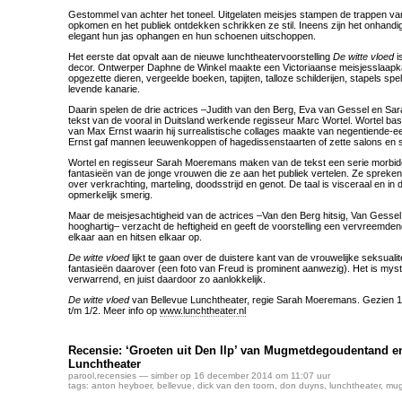
Gestommel van achter het toneel. Uitgelaten meisjes stampen de trappen van
opkomen en het publiek ontdekken schrikken ze stil. Ineens zijn het onhandig
elegant hun jas ophangen en hun schoenen uitschoppen.
Het eerste dat opvalt aan de nieuwe lunchtheatervoorstelling
De witte vloed
i
decor. Ontwerper Daphne de Winkel maakte een Victoriaanse meisjesslaapka
opgezette dieren, vergeelde boeken, tapijten, talloze schilderijen, stapels sp
levende kanarie.
Daarin spelen de drie actrices –Judith van den Berg, Eva van Gessel en Sa
tekst van de vooral in Duitsland werkende regisseur Marc Wortel. Wortel ba
van Max Ernst waarin hij surrealistische collages maakte van negentiende-ee
Ernst gaf mannen leeuwenkoppen of hagedissenstaarten of zette salons en 
Wortel en regisseur Sarah Moeremans maken van de tekst een serie morbid
fantasieën van de jonge vrouwen die ze aan het publiek vertelen. Ze spreken l
over verkrachting, marteling, doodsstrijd en genot. De taal is visceraal en in 
opmerkelijk smerig.
Maar de meisjesachtigheid van de actrices –Van den Berg hitsig, Van Gessel
hooghartig– verzacht de heftigheid en geeft de voorstelling een vervreemde
elkaar aan en hitsen elkaar op.
De witte vloed
lijkt te gaan over de duistere kant van de vrouwelijke seksualit
fantasieën daarover (een foto van Freud is prominent aanwezig). Het is myst
verwarrend, en juist daardoor zo aanlokkelijk.
De witte vloed
van Bellevue Lunchtheater, regie Sarah Moeremans. Gezien 11/
t/m 1/2. Meer info op
www.lunchtheater.nl
Recensie: ‘Groeten uit Den Ilp’ van Mugmetdegoudentand e
Lunchtheater
parool
,
recensies
— simber op 16 december 2014 om 11:07 uur
tags:
anton heyboer
,
bellevue
,
dick van den toorn
,
don duyns
,
lunchtheater
,
mug