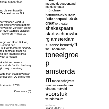
mime
f komt hij haar toch
mugmetdegoudentand
muziektheater
münchner
ng die een huwelijk
e speelt vooral flink
non-
kammerspiele
rob de
fictie
oostpool
puberromance voort te
graaf
ro theater
oor zich te winnen met het
shakespeare
sme van het verleden en het
t levert aardige dialogen
stadsschouwbu
eid maskeren” – maar zo
rg amsterdam
e regie van Daria Bukvić,
tf
susanne kennedy
ls Robbert een
 Bukvić’ theaterhit
Nobody
theu boermans
epe zachtheid. Maar de
toneelgroe
ind een krachtige draai
 weet te maken.
p
stuk mist een zekere
vers sinds Judith Herzberg
ijk stukje monoloog.
amsterda
witte man staat bovenaan
rtussenin. De pijnlijkheid
m
toneelschrijvers
te zien t/m 17/10.
tsjechov
veenfabriek
vincent rietveld
Comments (0)
voorstuk
wunderbaum
ater
,
marc wortel
,
sarah
archieven
maart 2022
(1)