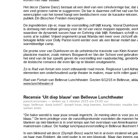
komen met haar situatie.
Het decor (Sanne Danz) bestaat uit een deel van een cirkelvormige bar, dat 
een veel grotere ruimte te suggereren. De bar is daarmee zelf het rad van fortu
weerszijden van het toneel hangt een beeldscherm voor de karaoke-teksten.
publiek
Ein Bisschen Frieden
meezingen.
De ingrediënten zijn er, maar de voorstelling zelf blijft keurig. Vooral Duinhove
is domweg niet ordinair genoeg voor de rol van vieze moppen tappende,
work
waardoor de dynamiek tussen haar en Gehring vlak blijft. Ketelaars schrijft v
soms al te subtiel. Vrijwel ongemerkt praat Wanda niet meer over zichzelf als ‘j
betuigde liefde voor Dolly Parton komt eerder over als een literair motief dan 
warmbloedige camp.
De pronte snor van Duinhoven en de unheimische travestie van Klein Kranen
plasticine masker, zoals mimers Boogaerdt en Van der Schoot veel gebruike
het eind van de bar speelt) geven de voorstelling een raadselachtig, genderbe
de lesbische romance die even lijkt op te bloeien onuitgewerkt.
Zo is
Rad van fortuin
een soort stilstaande road movie. Regisseur Lard Adria
elementen een onderhoudend uurtje theater te maken, maar echt rollen gaat h
Rad van Fortuin
van Bellevue Lunchtheater. Gezien 6/12/15 in Bellevue, aldaa
www.lunchtheater.nl
Recensie ‘Uit diep blauw’ van Bellevue Lunchtheater
parool
,
recensies
— simber op 1 oktober 2015 om 23:00 uur
tags:
bellevue
,
daria bukvi?
,
dymph boss
,
keja kwestro
,
lunchtheater
,
maaike ber
saman amini
“De halve wereld is naar jouw smaak ingericht. Je mening uiten is voor jou zoi
blaas.” De term
privilege
voor de vanzelfsprekende voordelen die mannen h
blanken op niet-blanken is in snel tempo aan het overslaan van Amerikaans
mainstream cultuur. De huidige lunchpauzevoorstelling in Bellevue illustreert
In een blinkend wit decor (Dymph Boss) wacht het in al even stralend wit ge
op haar man Robbert, die veel ouder is en een klootzak. Maar dan ineens staa