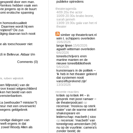
publieke optredens
 gespeeld door een man.
n Remkes hebben vaak een
theateragenda
kte jongens op in de buurt
4/09
20u the actor
komt erotische spanning
10/09
20:30u brabo leone,
sarah janneh
jn homoseksualiteit
13/09
19:30u gala van het nl
g. Daarmee wordt hij een
theater
chrijdend? De zus
diging daarvan toch nooit
simber op theaterkrant.nl
wim t. schippers overleden
16/6/2026
e als toeschouwer niet
lange lijnen
15/6/2026
agaath witteman overleden
6/6/2026
 in Bellevue. Aldaar t/m
toneelschrijvers eren
martine manten en de
Comments (0)
nieuwe toneelbibliotheek
5/6/2026
kunstenaars in de politiek –
‘ik heb in het theater geleerd
dat systemen nooit
rs
,
ruben wijnstok
vanzelfsprekend zijn’
13/3/2026
ben Wijnstok) van de
grove kwast witgeschilderd
recente reacties
aken het beeld van een
kritiek op kritiek #4 – in
n vensterbanken.
gesprek met joost ramaer –
tica (wethouder? minister?)
de theaterpodcast
op
ecteur met een onverwerkt
recensie: ‘moskou op sterk
, wegens geldgebrek
water’ van de warme winkel
shakespeare en
leiderschap: macbeth | sioo
tsvondige dialogen van
op
recensie: ‘macbeth’ van
heeft ergens in dat
toneelgroep amsterdam (hf)
ij zowel Woody Allen als
nu op de vuurlinie: camera’s
zonder beeld; de