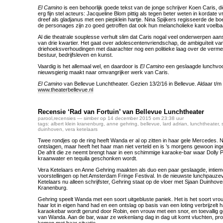
El Camino
is een behoorlijk goede tekst van de jonge schrijver Koen Caris, d
erg fijn stel acteurs: Jacqueline Blom pittig als tegen beter weten in kordate
dreef als gladjanus met een piepklein hartje. Nina Spijkers regisseerde de b
de personages zijn zo goed getroffen dat ook hun melancholieke kant voelba
Al die theatrale souplesse verhult slim dat Caris nogal veel onderwerpen aans
van drie kwartier. Het gaat over adolescentenvriendschap, de ambiguïteit van
driehoeksverhoudingen met daarachter nog een politieke laag over de verm
bestuur, bedrijfsleven en kunst.
Vaardig is het allemaal wel, en daardoor is
El Camino
een geslaagde lunchvoor
nieuwsgierig maakt naar omvangrijker werk van Caris.
El Camino
van Bellevue Lunchtheater. Gezien 13/2/16 in Bellevue. Aldaar t/m 
www.theaterbellevue.nl
Recensie ‘Rad van Fortuin’ van Bellevue Lunchtheater
parool
,
recensies
— simber op 14 december 2015 om 23:38 uur
tags:
albert klein kranenburg
,
anne gehring
,
bellevue
,
lard adrian
,
lunchtheater
,
duinhoven
,
vera ketelaars
Twee rondjes op de ring heeft Wanda er al op zitten in haar gele Mercedes. 
ontslagen, maar heeft het haar man niet verteld en is ’s morgens gewoon ing
De afrit die ze neemt brengt haar in een schimmige karaoke-bar waar Dolly P
kraanwater en tequila geschonken wordt.
Vera Ketelaars en Anne Gehring maakten als duo een paar geslaagde, intiem
voorstellingen op het Amsterdam Fringe Festival. In de nieuwste lunchpauzevo
Ketelaars nu alleen schrijfster, Gehring staat op de vloer met Sjaan Duinhoven
Kranenburg.
Gehring speelt Wanda met een soort uitgebluste paniek. Het is het soort vrouw
haar lot in eigen hand had en een ontslag op basis van een loting verbrijzelt
karaokebar wordt gerund door Robin, een vrouw met een snor, en toevallig 
van Wanda. Aan de bar, waar ze wekenlang dag in dag uit komt vluchten, prob