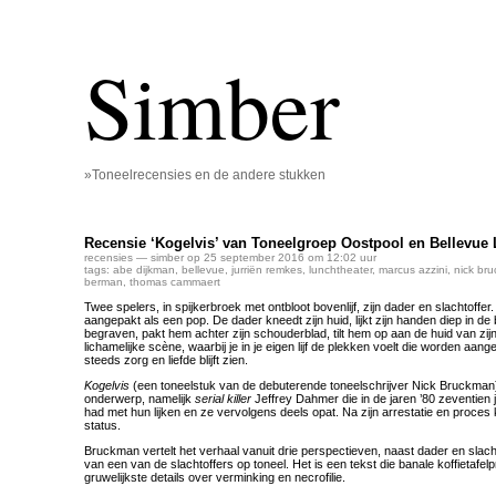
Simber
»Toneelrecensies en de andere stukken
Recensie ‘Kogelvis’ van Toneelgroep Oostpool en Bellevue 
recensies
— simber op 25 september 2016 om 12:02 uur
tags:
abe dijkman
,
bellevue
,
jurriën remkes
,
lunchtheater
,
marcus azzini
,
nick br
berman
,
thomas cammaert
Twee spelers, in spijkerbroek met ontbloot bovenlijf, zijn dader en slachtoffer.
aangepakt als een pop. De dader kneedt zijn huid, lijkt zijn handen diep in de
begraven, pakt hem achter zijn schouderblad, tilt hem op aan de huid van zijn
lichamelijke scène, waarbij je in je eigen lijf de plekken voelt die worden aan
steeds zorg en liefde blijft zien.
Kogelvis
(een toneelstuk van de debuterende toneelschrijver Nick Bruckman) 
onderwerp, namelijk
serial killer
Jeffrey Dahmer die in de jaren ’80 zeventie
had met hun lijken en ze vervolgens deels opat. Na zijn arrestatie en proces k
status.
Bruckman vertelt het verhaal vanuit drie perspectieven, naast dader en slach
van een van de slachtoffers op toneel. Het is een tekst die banale koffietafel
gruwelijkste details over verminking en necrofilie.