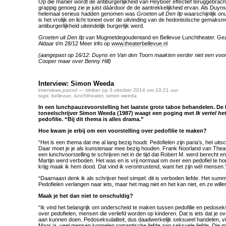
Op die manier wordt de antiburgerlijkheid van Heyboer effectief teruggebrach
grappig genoeg zie je juist dáárdoor de de aantrekkelijkheid ervan. Als Duy
helemaal serieus hadden genomen was
Groeten uit Den Ilp
waarschijnlijk on
is het vrolijk en licht toneel over de uitvinding van de hedonistische gemaks
antiburgerlijkheid uiteindelijk burgerlijk werd.
Groeten uit Den Ilp
van Mugmetdegoudentand en Bellevue Lunchtheater. Gezie
Aldaar t/m 28/12 Meer info op
www.theaterbellevue.nl
(aangepast op 16/12: Duyns en Van den Toorn maakten eerder niet een voor
Cooper maar over Benny Hill)
Interview: Simon Weeda
interviews
,
parool
— simber op 3 oktober 2014 om 10:21 uur
tags:
bellevue
,
lunchtheater
,
simon weeda
In een lunchpauzevoorstelling het laatste grote taboe behandelen. D
toneelschrijver Simon Weeda (1987) waagt een poging met
Ik vertel he
pedofilie. “Bij dit thema is alles drama.”
Hoe kwam je erbij om een voorstelling over pedofilie te maken?
“Het is een thema dat me al lang bezig houdt. Pedofielen zijn paria’s, het uit
Daar moet je je als kunstenaar mee bezig houden. Frank Noorland van Thea
een lunchvoorstelling te schrijven net in de tijd dat Robert M. werd berecht e
Martijn werd verboden. Het was en is vrij normaal om over een pedofiel te ho
krijg maak ik hem dood. Dat vind ik verontrustend, want het zijn wél mensen.
“Daarnaast denk ik als schrijver heel simpel: dit is verboden liefde. Het su
Pedofielen verlangen naar iets, maar het mag niet en het kan niet, en ze willen
Maak je het dan niet te onschuldig?
“Ik vind het belangrijk om onderscheid te maken tussen pedofilie en pedoseksu
over pedofielen, mensen die verliefd worden op kinderen. Dat is iets dat je ov
aan kunnen doen. Pedoseksulaliteit, dus daadwerkelijk seksueel handelen, vin
Maar ja, veel mensen koppelen romantische liefde aan seksuele liefde. Die mo