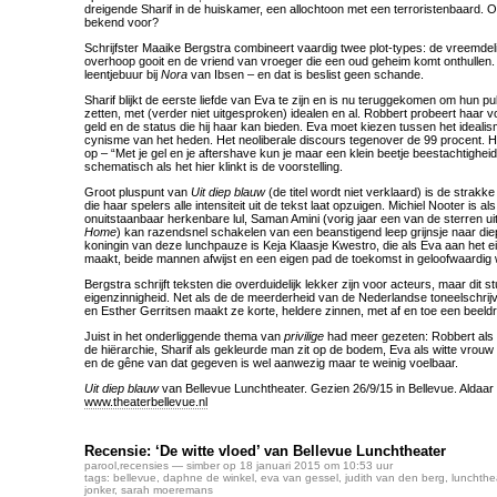
dreigende Sharif in de huiskamer, een allochtoon met een terroristenbaard. O
bekend voor?
Schrijfster Maaike Bergstra combineert vaardig twee plot-types: de vreemdeli
overhoop gooit en de vriend van vroeger die een oud geheim komt onthullen. Z
leentjebuur bij
Nora
van Ibsen – en dat is beslist geen schande.
Sharif blijkt de eerste liefde van Eva te zijn en is nu teruggekomen om hun 
zetten, met (verder niet uitgesproken) idealen en al. Robbert probeert haar v
geld en de status die hij haar kan bieden. Eva moet kiezen tussen het ideali
cynisme van het heden. Het neoliberale discours tegenover de 99 procent. He
op – “Met je gel en je aftershave kun je maar een klein beetje beestachtigh
schematisch als het hier klinkt is de voorstelling.
Groot pluspunt van
Uit diep blauw
(de titel wordt niet verklaard) is de strakk
die haar spelers alle intensiteit uit de tekst laat opzuigen. Michiel Nooter is a
onuitstaanbaar herkenbare lul, Saman Amini (vorig jaar een van de sterren uit
Home
) kan razendsnel schakelen van een beanstigend leep grijnsje naar di
koningin van deze lunchpauze is Keja Klaasje Kwestro, die als Eva aan het e
maakt, beide mannen afwijst en een eigen pad de toekomst in geloofwaardig
Bergstra schrijft teksten die overduidelijk lekker zijn voor acteurs, maar dit 
eigenzinnigheid. Net als de de meerderheid van de Nederlandse toneelschrij
en Esther Gerritsen maakt ze korte, heldere zinnen, met af en toe een beeldr
Juist in het onderliggende thema van
privilige
had meer gezeten: Robbert als 
de hiërarchie, Sharif als gekleurde man zit op de bodem, Eva als witte vrouw e
en de gêne van dat gegeven is wel aanwezig maar te weinig voelbaar.
Uit diep blauw
van Bellevue Lunchtheater. Gezien 26/9/15 in Bellevue. Aldaar 
www.theaterbellevue.nl
Recensie: ‘De witte vloed’ van Bellevue Lunchtheater
parool
,
recensies
— simber op 18 januari 2015 om 10:53 uur
tags:
bellevue
,
daphne de winkel
,
eva van gessel
,
judith van den berg
,
lunchthe
jonker
,
sarah moeremans