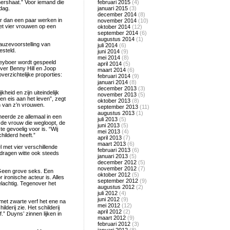
ershaat.” Voor iemand die
februari 2015
(4)
dag.
januari 2015
(3)
december 2014
(8)
er dan een paar werken in
november 2014
(10)
et vier vrouwen op een
oktober 2014
(12)
september 2014
(6)
augustus 2014
(1)
auzevoorstelling van
juli 2014
(6)
esteld.
juni 2014
(9)
mei 2014
(8)
eyboer wordt gespeeld
april 2014
(5)
ver Benny Hill en Joop
maart 2014
(6)
verzichtelijke proporties:
februari 2014
(9)
januari 2014
(8)
december 2013
(3)
kheid en zijn uiteindelijk
november 2013
(5)
en eis aan het leven”, zegt
oktober 2013
(8)
n van z’n vrouwen.
september 2013
(11)
augustus 2013
(1)
eerde ze allemaal in een
juli 2013
(5)
 de vrouw die wegloopt, de
juni 2013
(5)
e gevoelig voor is. “Wij
mei 2013
(4)
hilderd heeft.”
april 2013
(7)
maart 2013
(6)
l met vier verschillende
februari 2013
(6)
dragen witte ook steeds
januari 2013
(5)
december 2012
(5)
november 2012
(7)
“Geen grove seks. Een
oktober 2012
(5)
 ironische acteur is. Alles
september 2012
(9)
elachtig. Tegenover het
augustus 2012
(2)
juli 2012
(4)
juni 2012
(9)
et zwarte verf het ene na
mei 2012
(12)
lderij zie. Het schilderij
april 2012
(2)
.” Duyns’ zinnen lijken in
maart 2012
(9)
februari 2012
(3)