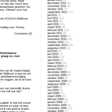
januari 2012
(8)
t tot een pose. Maar
december 2011
(6)
ns en Van den Toorn hem
november 2011
(4)
uitstaanbaar geweest. Nu
oktober 2011
(7)
mens. Oftewel: over hoe
september 2011
(17)
juli 2011
(2)
juni 2011
(13)
n 5/12/14 in Bellevue.
mei 2011
(6)
april 2011
(12)
maart 2011
(8)
stelling over Tommy
februari 2011
(14)
januari 2011
(6)
Comments (0)
december 2010
(7)
november 2010
(10)
oktober 2010
(16)
september 2010
(18)
augustus 2010
(1)
juli 2010
(2)
e Rotterdamse
juni 2010
(7)
t graag zo
, over
mei 2010
(12)
april 2010
(2)
maart 2010
(12)
februari 2010
(6)
januari 2010
(7)
schot van de maatschappij.
december 2009
(8)
ter Bellevue vroeg me om
november 2009
(6)
n pedofielenvereniging
oktober 2009
(9)
ren zeggen: als ik de kans
september 2009
(9)
”
augustus 2009
(1)
juni 2009
(5)
mmum van menselijk drama.
mei 2009
(5)
 het zelf ook niet.”
april 2009
(7)
maart 2009
(6)
februari 2009
(4)
januari 2009
(11)
aliteit. Ik heb het vooral
december 2008
(4)
erkomt en waar zij niets
november 2008
(12)
d ik niet goed te praten.
oktober 2008
(7)
eilijke grens is voor