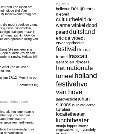
tag cloud
slim rond kan rijden om
berlijn
chris
bellevue
in uit de titel. Aan
nietvelt
 Bij binnenkomst mag het
cultuurbeleid
de
n, die mooi speelt en zingt,
warme winkel
dood
ing class
glitterheldin,
duitsland
paard
aardige dialogen, maar is
ij’, maar als ‘ik’. Ook de
eric de vroedt
als een oprechte uiting van
ervaringstheater
festival
film op
burg (die met een eng
n, een oudere vrouw aan
frascati
toneel
ndend randje. Helaas blijft
gerardjan rijnders
het nationale
n weet van de losse
et niet.
holland
toneel
r t/m 27/12. Meer info op
festival
ivo
Comments (0)
van hove
johan
jaaroverzicht
gstra
,
michiel nooter
,
simons
laura van dolron
literatuur
ets als het legen van je
locatietheater
ebben op vrouwen en
e academia naar de
lunchtheater
 het gegeven heel keurig.
manja topper
marien
klede trofeevrouwtje Eva
mightysociety
jongewaard
t de verleidelijk