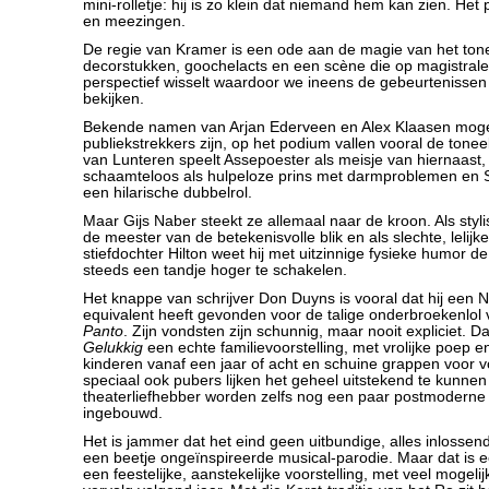
mini-rolletje: hij is zo klein dat niemand hem kan zien. He
en meezingen.
De regie van Kramer is een ode aan de magie van het tone
decorstukken, goochelacts en een scène die op magistrale
perspectief wisselt waardoor we ineens de gebeurtenisse
bekijken.
Bekende namen van Arjan Ederveen en Alex Klaasen mog
publiekstrekkers zijn, op het podium vallen vooral de tone
van Lunteren speelt Assepoester als meisje van hiernaast,
schaamteloos als hulpeloze prins met darmproblemen en S
een hilarische dubbelrol.
Maar Gijs Naber steekt ze allemaal naar de kroon. Als stylis
de meester van de betekenisvolle blik en als slechte, leli
stiefdochter Hilton weet hij met uitzinnige fysieke humor de
steeds een tandje hoger te schakelen.
Het knappe van schrijver Don Duyns is vooral dat hij een 
equivalent heeft gevonden voor de talige onderbroekenlol
Panto
. Zijn vondsten zijn schunnig, maar nooit expliciet. 
Gelukkig
een echte familievoorstelling, met vrolijke poep 
kinderen vanaf een jaar of acht en schuine grappen voor
speciaal ook pubers lijken het geheel uitstekend te kunne
theaterliefhebber worden zelfs nog een paar postmoderne 
ingebouwd.
Het is jammer dat het eind geen uitbundige, alles inlossend
een beetje ongeïnspireerde musical-parodie. Maar dat is 
een feestelijke, aanstekelijke voorstelling, met veel mogel