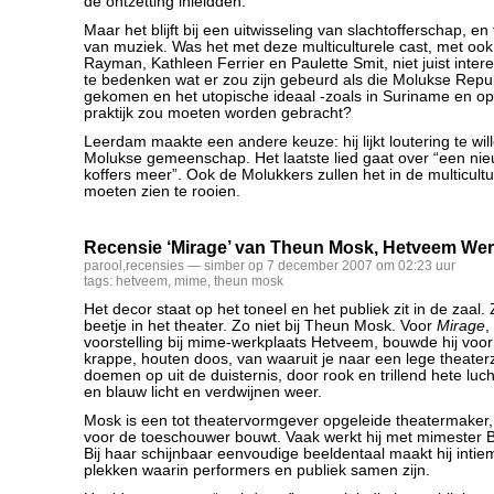
de ontzetting inleidden.
Maar het blijft bij een uitwisseling van slachtofferschap, en
van muziek. Was het met deze multiculturele cast, met oo
Rayman, Kathleen Ferrier en Paulette Smit, niet juist inte
te bedenken wat er zou zijn gebeurd als die Molukse Repu
gekomen en het utopische ideaal -zoals in Suriname en op d
praktijk zou moeten worden gebracht?
Leerdam maakte een andere keuze: hij lijkt loutering te wi
Molukse gemeenschap. Het laatste lied gaat over “een n
koffers meer”. Ook de Molukkers zullen het in de multicult
moeten zien te rooien.
Recensie ‘Mirage’ van Theun Mosk, Hetveem Wer
parool
,
recensies
— simber op 7 december 2007 om 02:23 uur
tags:
hetveem
,
mime
,
theun mosk
Het decor staat op het toneel en het publiek zit in de zaal.
beetje in het theater. Zo niet bij Theun Mosk. Voor
Mirage
,
voorstelling bij mime-werkplaats Hetveem, bouwde hij voor
krappe, houten doos, van waaruit je naar een lege theater
doemen op uit de duisternis, door rook en trillend hete luc
en blauw licht en verdwijnen weer.
Mosk is een tot theatervormgever opgeleide theatermaker,
voor de toeschouwer bouwt. Vaak werkt hij met mimester
Bij haar schijnbaar eenvoudige beeldentaal maakt hij intie
plekken waarin performers en publiek samen zijn.