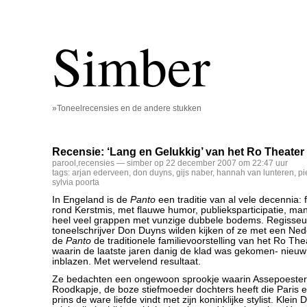
Simber
»Toneelrecensies en de andere stukken
Recensie: ‘Lang en Gelukkig’ van het Ro Theater
parool
,
recensies
— simber op 22 december 2007 om 22:47 uur
tags:
arjan ederveen
,
don duyns
,
gijs naber
,
hannah van lunteren
,
pi
sylvia poorta
In Engeland is de
Panto
een traditie van al vele decennia: 
rond Kerstmis, met flauwe humor, publieksparticipatie, man
heel veel grappen met vunzige dubbele bodems. Regisseu
toneelschrijver Don Duyns wilden kijken of ze met een Ned
de
Panto
de traditionele familievoorstelling van het Ro The
waarin de laatste jaren danig de klad was gekomen- nieu
inblazen. Met wervelend resultaat.
Ze bedachten een ongewoon sprookje waarin Assepoester 
Roodkapje, de boze stiefmoeder dochters heeft die Paris e
prins de ware liefde vindt met zijn koninklijke stylist. Klein