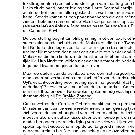
tekstfragmenten (veel uit voorstellingen van theatergroep 
Links zit de band, onder leiding van Harto Soemodihardjo. E
achterop het podium, allen gekleed in zwart, met een zwar
hand. Steeds komen er een paar naar voren die een scène 
zingen. Bekende namen uit de Molukse gemeenschap zoa
(als verteller) en Anis de Jong staan naast Belanda’s als
en Catherine Keyl.
De voorstelling begint tamelijk grimmig, met een expliciet l
steeds uitstaande schuld aan de Molukkers die in de Twee
het Nederlandse leger vochten en een eigen staat beloofd
uiteindelijk moesten doen met een enkele reis Nederland. E
Molukkers die hun koffers in de huiskamer hebben staan: z
tijdelijk. Hun kinderen wilden niet wachten totdat de Nede
tegemoet kwam en gingen tot actie over.
Maar de daden van de treinkapers worden niet vergoeilijkt.
emotionerend verhaal van een slachtoffer van de treinkap
Uyl’s verantwoording voor het ingrijpen met geweld -dat hij
nederlaag”? beschouwt- met afstandelijke autoriteit. Cohe
een druk theaterleven; twee weken geleden nog was hij o
themamiddag bij
De Brakke Zondag
.
Cultuurwethouder Carolien Gehrels maakt van een persvoor
Ministerie van Justitie een wereldvreemd maar geestig typet
zich vooral de saamhorigheid van het team dat het beleid
moest maken, en dat ze tussendoor een nieuwe jurk en na
omdat het anders een belediging van de televisiekijker zou z
spelen op het videoscherm op de achtergrond minder frivo
eenzame trein in het Drentse landschap en de overvliegend