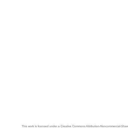
This work is licensed under a
Creative Commons Attribution-Noncommercial-Share