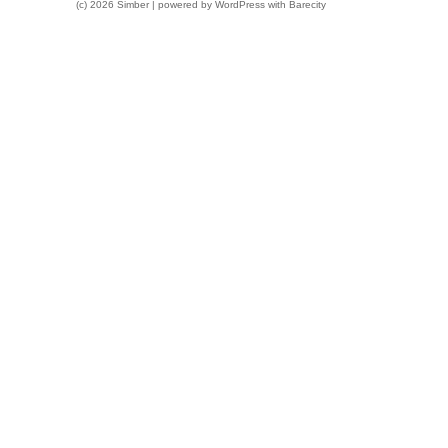
(c) 2026 Simber | powered by
WordPress
with
Barecity