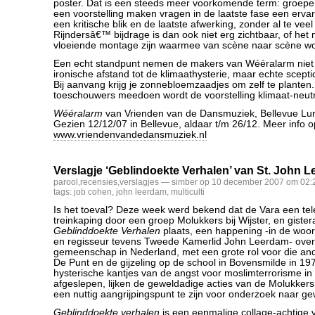
poster. Dat is een steeds meer voorkomende term: groepen
een voorstelling maken vragen in de laatste fase een erva
een kritische blik en de laatste afwerking, zonder al te veel 
Rijndersâ€™ bijdrage is dan ook niet erg zichtbaar, of het
vloeiende montage zijn waarmee van scène naar scène w
Een echt standpunt nemen de makers van Wééralarm niet 
ironische afstand tot de klimaathysterie, maar echte sceptici
Bij aanvang krijg je zonnebloemzaadjes om zelf te planten
toeschouwers meedoen wordt de voorstelling klimaat-neutr
Wééralarm
van Vrienden van de Dansmuziek, Bellevue Lu
Gezien 12/12/07 in Bellevue, aldaar t/m 26/12. Meer info o
www.vriendenvandedansmuziek.nl
Verslagje ‘Geblindoekte Verhalen’ van St. John 
parool
,
recensies
,
verslagjes
— simber op 10 december 2007 om 02:
tags:
job cohen
,
john leerdam
,
multiculti
Is het toeval? Deze week werd bekend dat de Vara een tel
treinkaping door een groep Molukkers bij Wijster, en giste
Geblinddoekte Verhalen
plaats, een happening -in de woo
en regisseur tevens Tweede Kamerlid John Leerdam- ove
gemeenschap in Nederland, met een grote rol voor die ande
De Punt en de gijzeling op de school in Bovensmilde in 1
hysterische kantjes van de angst voor moslimterrorisme in
afgeslepen, lijken de geweldadige acties van de Molukker
een nuttig aangrijpingspunt te zijn voor onderzoek naar ge
Geblinddoekte verhalen
is een eenmalige collage-achtige v