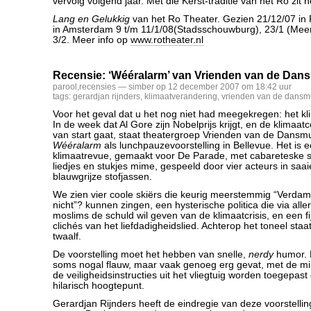
vervolg volgend jaar. Met die Kerst-traditie van het Ro zit h
Lang en Gelukkig
van het Ro Theater. Gezien 21/12/07 in 
in Amsterdam 9 t/m 11/1/08(Stadsschouwburg), 23/1 (Meer
3/2. Meer info op
www.rotheater.nl
Recensie: ‘Wééralarm’ van Vrienden van de Dan
parool
,
recensies
— simber op 12 december 2007 om 18:42 uur
tags:
gerardjan rijnders
,
klimaatverandering
,
vrienden van de dansm
Voor het geval dat u het nog niet had meegekregen: het kl
In de week dat Al Gore zijn Nobelprijs krijgt, en de klimaatc
van start gaat, staat theatergroep Vrienden van de Dansm
Wééralarm
als lunchpauzevoorstelling in Bellevue. Het is ee
klimaatrevue, gemaakt voor De Parade, met cabareteske 
liedjes en stukjes mime, gespeeld door vier acteurs in saai
blauwgrijze stofjassen.
We zien vier coole skiërs die keurig meerstemmig “Verda
nicht”? kunnen zingen, een hysterische politica die via all
moslims de schuld wil geven van de klimaatcrisis, en een f
clichés van het liefdadigheidslied. Achterop het toneel staat
twaalf.
De voorstelling moet het hebben van snelle,
nerdy
humor. 
soms nogal flauw, maar vaak genoeg erg gevat, met de m
de veiligheidsinstructies uit het vliegtuig worden toegepas
hilarisch hoogtepunt.
Gerardjan Rijnders heeft de eindregie van deze voorstelli