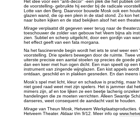
Het idee voor een “anti-decor” -een plek die het publiek om
de voorstelling- gebruikte hij eerder bij de radicale voorstel
Lotte van den Berg. Daarvoor bouwde Mosk ook een hout
glazen wand, die op een plein in de stad stond. Zo kon het
naar buiten kijken en de stad bekijken alsof het een theate
Mirage
verplaatst dit gegeven weer terug naar de theaterzaa
toeschouwer de zolder van gebouw het Veem bijna als inst
zien. Subtiel en scherp uitgelicht, door een gordijn van wa
het effect geeft van een fata morgana.
Na het fascinerende begin wordt het iets te snel weer ee
voorstelling. Drie spelers bewegen door de ruimte. Twee 
uiterste precisie een aantal stoelen op precies de goede p
dan een keer met hun ogen dicht. Een man speelt op een 
instrument van zingende wijnglazen. Een kist appels wordt
ontdaan, geschild en in plakken gesneden. En dan ineens i
Mosk’s spel met licht, kleur en schaduw is prachtig, maar het
niet goed raad weet met zijn spelers. Het is jammer dat he
mimers zijn, af en toe lijken ze een beetje lacherig onzeke
handelingen die ze moeten verrichten. Alleen Swantje Schä
danseres, weet consequent de aandacht vast te houden.
Mirage
van Theun Mosk, Hetveem Werkplaatsproducties. G
Hetveem Theater. Aldaar t/m 9/12. Meer info op
www.hetve