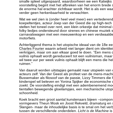
smalle spleet uitgespaard, waardoorheen we een Katwijks 
voorstelling begint met het afbreken van het enorm brede s
de enorme hal erachter zichtbaar wordt. Het is als een wa
verder geen herkenbaarheid te verwachten.
Wat we wel zien is (onder heel veel meer) een vertederen
koepeltentjes, acteur Joep van der Geest die op high-tec
stelten het toneel over rent, een klein orkestje dat minimal
folky liedjes ondersteund door sirenes en chinese muziek 
carnavalswagen met een meeuwenkop en een verdwaalde
motorfiets.
Achterliggend thema is het utopische ideaal van de 18e e
Charles Fourier
waarin arbeid niet langer dient om identitei
verkrijgen, maar om aan elkaar goed te doen. “Een mens d
vuilnis ophaalt wordt gereduceert tot een vuilnisman, maar 
wil twee uur per week vuilnis ophaalt blijft een mens die h
ruimen.”
Van daaruit worden uitstapjes gemaakt naar utopieën van 
acteurs zelf: Van der Geest als profeet van de mens-mach
Bussemaker als filosoof van de passie, Lizzy Timmers die h
kinderspel wil beleven en Yonina Spijker die economisch
zoekt. De voorstelling eindigt met een adembenemend moo
tientallen bewegende gloeilampjes, een mechanische utop
schoonheid.
Koek bracht een groot aantal kunstenaars bijeen –compon
vormgevers Theun Mosk en Joost Rekveld, dramaturg en s
Slangen- maar de inhoudelijke basis is te smal om het verb
tussen de verschillende onderdelen.
Licht is de Machine
is