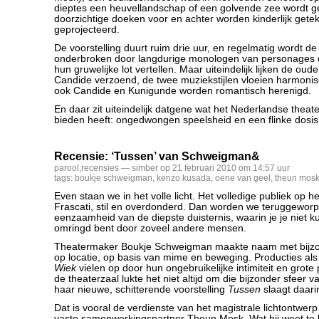
dieptes een heuvellandschap of een golvende zee wordt 
doorzichtige doeken voor en achter worden kinderlijk get
geprojecteerd.
De voorstelling duurt ruim drie uur, en regelmatig wordt de
onderbroken door langdurige monologen van personages d
hun gruwelijke lot vertellen. Maar uiteindelijk lijken de oud
Candide verzoend, de twee muziekstijlen vloeien harmonisc
ook Candide en Kunigunde worden romantisch herenigd.
En daar zit uiteindelijk datgene wat het Nederlandse theate
bieden heeft: ongedwongen speelsheid en een flinke dosis
Recensie: ‘Tussen’ van Schweigman&
parool
,
recensies
— simber op 21 februari 2010 om 14:57 uur
tags:
boukje schweigman
,
kenzo kusada
,
oene van geel
,
theun mos
Even staan we in het volle licht. Het volledige publiek op 
Frascati, stil en overdonderd. Dan worden we teruggeworp
eenzaamheid van de diepste duisternis, waarin je je niet ku
omringd bent door zoveel andere mensen.
Theatermaker Boukje Schweigman maakte naam met bijzon
op locatie, op basis van mime en beweging. Producties al
Wiek
vielen op door hun ongebruikelijke intimiteit en grote 
de theaterzaal lukte het niet altijd om die bijzonder sfeer 
haar nieuwe, schitterende voorstelling
Tussen
slaagt daarin
Dat is vooral de verdienste van het magistrale lichtontwe
vaste samenwerkingspartner Theun Mosk. Wat hij weet te 