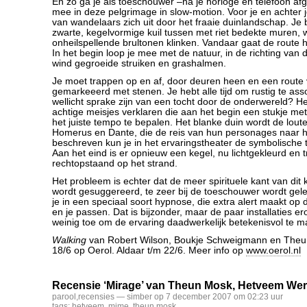
En zo ga je als toeschouwer –na je horloge en telefoon af
mee in deze pelgrimage in slow-motion. Voor je en achter je
van wandelaars zich uit door het fraaie duinlandschap. Je b
zwarte, kegelvormige kuil tussen met riet bedekte muren, 
onheilspellende brultonen klinken. Vandaar gaat de route h
In het begin loop je mee met de natuur, in de richting van
wind gegroeide struiken en grashalmen.
Je moet trappen op en af, door deuren heen en een route
gemarkeeerd met stenen. Je hebt alle tijd om rustig te ass
wellicht sprake zijn van een tocht door de onderwereld? He
achtige meisjes verklaren die aan het begin een stukje m
het juiste tempo te bepalen. Het blanke duin wordt de lout
Homerus en Dante, die de reis van hun personages naar he
beschreven kun je in het ervaringstheater de symbolische 
Aan het eind is er opnieuw een kegel, nu lichtgekleurd en tr
rechtopstaand op het strand.
Het probleem is echter dat de meer spirituele kant van dit 
wordt gesuggereerd, te zeer bij de toeschouwer wordt gel
je in een speciaal soort hypnose, die extra alert maakt op 
en je passen. Dat is bijzonder, maar de paar installaties 
weinig toe om de ervaring daadwerkelijk betekenisvol te m
Walking
van Robert Wilson, Boukje Schweigmann en Theu
18/6 op Oerol. Aldaar t/m 22/6. Meer info op
www.oerol.nl
Recensie ‘Mirage’ van Theun Mosk, Hetveem Wer
parool
,
recensies
— simber op 7 december 2007 om 02:23 uur
tags:
hetveem
,
mime
,
theun mosk