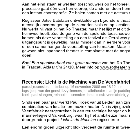
Aan het eind staan er wel tien toeschouwers op het toneel.
processie gaat één van hen voorop, de anderen doen hem
een instant choreografie. Ze halen samen met de acteurs 
Regisseur Jetse Batelaan ontwikkelde zijn bijzondere theat
menselijk onvermogen op de zomerfestivals en op locaties 
Nu werkt hij vast bij het Ro Theater, maar het lijkt met dit d
heimwee heeft. Zou de gene van de spelende toeschouwer b
komen als deze voorstelling op een festival als Oerol was
uitgangspunt is geweldig, maar minder dan in eerdere voors
er een samenhangende voorstelling van te maken. Maar m
gewoon niet: spannend theater in combinatie met de ang
doen.
Boe! Een spookverhaal voor grote mensen
van het Ro The
in Frascati. Aldaar t/m 24/10. Meer info op
www.rotheater.n
Recensie: Licht is de Machine van De Veenfabrie
parool
,
recensies
— simber op 16 november 2008 om 18:12 uur
tags:
joep van der geest
,
lizzy timmers
,
locatietheater
,
martijn paddin
koek
,
paul slangen
,
reinout bussemaker
,
theun mosk
,
veenfabriek
,
yo
Sinds een paar jaar werkt Paul Koek vanuit Leiden aan zij
combinaties van locatie- en muziektheater. Nu is zijn geze
Veenfabriek neergestreken in een reusachtige hangar op 
marinevliegveld Valkenburg, waar hij het ambitieuze maar m
doorgronden project
Licht is de Machine
regisseerde.
Een enorm groen uitgelicht blok verdeelt de ruimte in tweeë