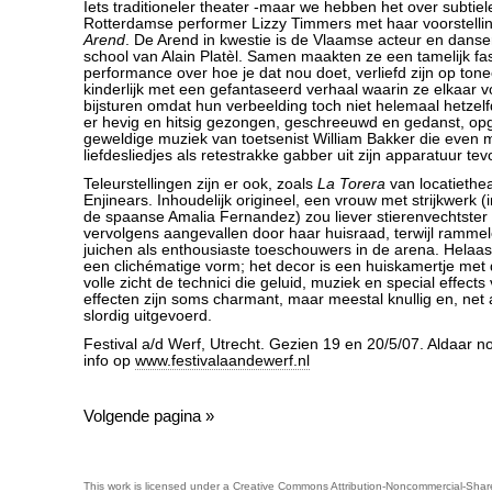
Iets traditioneler theater -maar we hebben het over subtiel
Rotterdamse performer Lizzy Timmers met haar voorstelli
Arend
. De Arend in kwestie is de Vlaamse acteur en danse
school van Alain Platèl. Samen maakten ze een tamelijk f
performance over hoe je dat nou doet, verliefd zijn op ton
kinderlijk met een gefantaseerd verhaal waarin ze elkaar
bijsturen omdat hun verbeelding toch niet helemaal hetzelfd
er hevig en hitsig gezongen, geschreeuwd en gedanst, op
geweldige muziek van toetsenist William Bakker die even 
liefdesliedjes als retestrakke gabber uit zijn apparatuur tev
Teleurstellingen zijn er ook, zoals
La Torera
van locatiethe
Enjinears. Inhoudelijk origineel, een vrouw met strijkwerk 
de spaanse Amalia Fernandez) zou liever stierenvechtster 
vervolgens aangevallen door haar huisraad, terwijl ramme
juichen als enthousiaste toeschouwers in de arena. Helaas
een clichématige vorm; het decor is een huiskamertje met
volle zicht de technici die geluid, muziek en special effects
effecten zijn soms charmant, maar meestal knullig en, net 
slordig uitgevoerd.
Festival a/d Werf, Utrecht. Gezien 19 en 20/5/07. Aldaar n
info op
www.festivalaandewerf.nl
Volgende pagina »
This work is licensed under a
Creative Commons Attribution-Noncommercial-Share