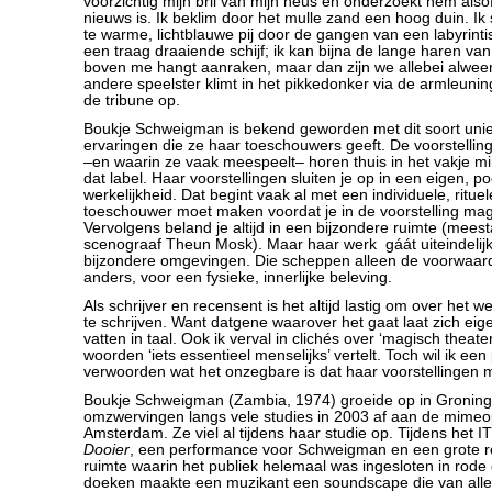
voorzichtig mijn bril van mijn neus en onderzoekt hem alsof 
nieuws is. Ik beklim door het mulle zand een hoog duin. Ik 
te warme, lichtblauwe pij door de gangen van een labyrintisc
een traag draaiende schijf; ik kan bijna de lange haren van
boven me hangt aanraken, maar dan zijn we allebei alweer
andere speelster klimt in het pikkedonker via de armleunin
de tribune op.
Boukje Schweigman is bekend geworden met dit soort unie
ervaringen die ze haar toeschouwers geeft. De voorstelling
–en waarin ze vaak meespeelt– horen thuis in het vakje m
dat label. Haar voorstellingen sluiten je op in een eigen, p
werkelijkheid. Dat begint vaak al met een individuele, rituele
toeschouwer moet maken voordat je in de voorstelling ma
Vervolgens beland je altijd in een bijzondere ruimte (mees
scenograaf Theun Mosk). Maar haar werk gáát uiteindelijk 
bijzondere omgevingen. Die scheppen alleen de voorwaard
anders, voor een fysieke, innerlijke beleving.
Als schrijver en recensent is het altijd lastig om over het
te schrijven. Want datgene waarover het gaat laat zich eige
vatten in taal. Ook ik verval in clichés over ‘magisch theate
woorden ‘iets essentieel menselijks’ vertelt. Toch wil ik e
verwoorden wat het onzegbare is dat haar voorstellingen m
Boukje Schweigman (Zambia, 1974) groeide op in Groning
omzwervingen langs vele studies in 2003 af aan de mimeop
Amsterdam. Ze viel al tijdens haar studie op. Tijdens het I
Dooier
, een performance voor Schweigman en een grote ro
ruimte waarin het publiek helemaal was ingesloten in rode
doeken maakte een muzikant een soundscape die van alle 