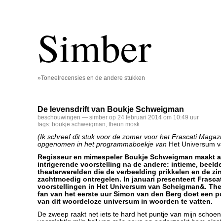
Simber
»Toneelrecensies en de andere stukken
De levensdrift van Boukje Schweigman
beschouwingen
— simber op 24 februari 2014 om 10:49 uur
tags:
boukje schweigman
,
theun mosk
(Ik schreef dit stuk voor de zomer voor het Frascati Magaz
opgenomen in het programmaboekje van
Het Universum 
Regisseur en mimespeler Boukje Schweigman maakt al 
intrigerende voorstelling na de andere: intieme, beel
theaterwerelden die de verbeelding prikkelen en de zi
zachtmoedig ontregelen. In januari presenteert Frascat
voorstellingen in Het Universum van Scheigman&. Thea
fan van het eerste uur Simon van den Berg doet een p
van dit woordeloze universum in woorden te vatten.
De zweep raakt net iets te hard het puntje van mijn schoen