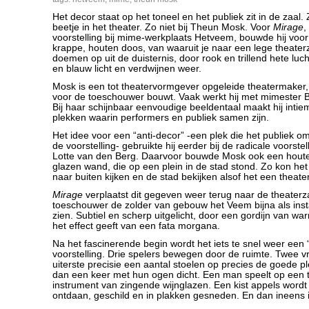
Het decor staat op het toneel en het publiek zit in de zaal.
beetje in het theater. Zo niet bij Theun Mosk. Voor
Mirage
,
voorstelling bij mime-werkplaats Hetveem, bouwde hij voor
krappe, houten doos, van waaruit je naar een lege theater
doemen op uit de duisternis, door rook en trillend hete luc
en blauw licht en verdwijnen weer.
Mosk is een tot theatervormgever opgeleide theatermaker,
voor de toeschouwer bouwt. Vaak werkt hij met mimester
Bij haar schijnbaar eenvoudige beeldentaal maakt hij intie
plekken waarin performers en publiek samen zijn.
Het idee voor een “anti-decor” -een plek die het publiek om
de voorstelling- gebruikte hij eerder bij de radicale voorstel
Lotte van den Berg. Daarvoor bouwde Mosk ook een hout
glazen wand, die op een plein in de stad stond. Zo kon het
naar buiten kijken en de stad bekijken alsof het een theate
Mirage
verplaatst dit gegeven weer terug naar de theaterzaa
toeschouwer de zolder van gebouw het Veem bijna als inst
zien. Subtiel en scherp uitgelicht, door een gordijn van wa
het effect geeft van een fata morgana.
Na het fascinerende begin wordt het iets te snel weer ee
voorstelling. Drie spelers bewegen door de ruimte. Twee 
uiterste precisie een aantal stoelen op precies de goede p
dan een keer met hun ogen dicht. Een man speelt op een 
instrument van zingende wijnglazen. Een kist appels wordt
ontdaan, geschild en in plakken gesneden. En dan ineens i