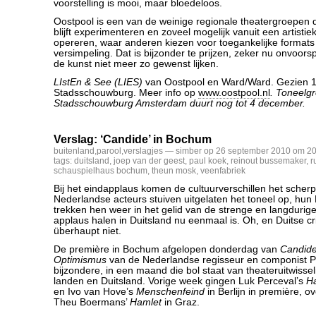
voorstelling is mooi, maar bloedeloos.
Oostpool is een van de weinige regionale theatergroepen d
blijft experimenteren en zoveel mogelijk vanuit een artistieke
opereren, waar anderen kiezen voor toegankelijke format
versimpeling. Dat is bijzonder te prijzen, zeker nu onvoorsp
de kunst niet meer zo gewenst lijken.
LIstEn & See (LIES)
van Oostpool en Ward/Ward. Gezien 1
Stadsschouwburg. Meer info op
www.oostpool.nl
. Toneelg
Stadsschouwburg Amsterdam duurt nog tot 4 december.
Verslag: ‘Candide’ in Bochum
buitenland
,
parool
,
verslagjes
— simber op 26 september 2010 om 20
tags:
duitsland
,
joep van der geest
,
paul koek
,
reinout bussemaker
,
r
schauspielhaus bochum
,
theun mosk
,
veenfabriek
Bij het eindapplaus komen de cultuurverschillen het scherp
Nederlandse acteurs stuiven uitgelaten het toneel op, hun 
trekken hen weer in het gelid van de strenge en langdurige
applaus halen in Duitsland nu eenmaal is. Oh, en Duitse cri
überhaupt niet.
De première in Bochum afgelopen donderdag van
Candide
Optimismus
van de Nederlandse regisseur en componist P
bijzondere, in een maand die bol staat van theateruitwisse
landen en Duitsland. Vorige week gingen Luk Perceval’s
H
en Ivo van Hove’s
Menschenfeind
in Berlijn in première, o
Theu Boermans’
Hamlet
in Graz.