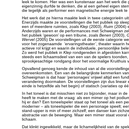
leek te komen. Hier was een kunstenaar aan het werk die 
eigenzinnig durfde te denken, die al een geheel eigen st
die tegelijk als performer een magnetische energie leek te
Het werk dat ze hierna maakte leek in twee categorieën uit
Enerzijds maakte ze voorstellingen die het publiek op sl
een of meerdere ruimtes, zoals
Klep
(2003),
Ruim
(2004)
Anderzijds waren er de performances met Schweigman zelf
het publiek ‘gewoon’ op een tribune, zoals
Benen
(2003),
G
Wervel
(2005) De voorstellingen uit de eerste categorie w
voor het zogenaamde ‘ervaringstheater’, theater waarin h
actieve rol krijgt en waarin de individuele, persoonlijke bele
Zo werd het publiek in
Klep
rondgereden in afgesloten karr
steeds een lichaamsdeel van een van de spelers toonden
sprookjesachtige rondgang door het voormalige Kruithuis
Opvallend genoeg kende de inhoud van al die voorstelling
overeenkomsten. Een van de belangrijkste kenmerken van
Schweigman is dat haar ‘personages’ vrijwel altijd een fu
verandering doormaken. De voorstellingen zijn dus lineair e
einde is hetzelfde als het begin) of statisch (variaties op éé
In het toneel is dat misschien niet zo bijzonder, maar in d
heeft te maken met de vraag: als een mimer op het podium 
hij er dan? Een toneelspeler staat op het toneel als een p
moderner – als toneelspeler die een personage speelt; een
stand-upper is min of meer zichzelf; een danser kan zichze
abstractie van de beweging. Maar een mimer staat vooral o
lichaam.
Dat klinkt ingewikkeld, maar de lichamelijkheid van de spel