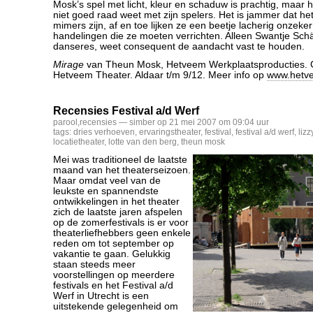
Mosk’s spel met licht, kleur en schaduw is prachtig, maar het
niet goed raad weet met zijn spelers. Het is jammer dat he
mimers zijn, af en toe lijken ze een beetje lacherig onzeke
handelingen die ze moeten verrichten. Alleen Swantje Schä
danseres, weet consequent de aandacht vast te houden.
Mirage
van Theun Mosk, Hetveem Werkplaatsproducties. G
Hetveem Theater. Aldaar t/m 9/12. Meer info op
www.hetve
Recensies Festival a/d Werf
parool
,
recensies
— simber op 21 mei 2007 om 09:04 uur
tags:
dries verhoeven
,
ervaringstheater
,
festival
,
festival a/d werf
,
liz
locatietheater
,
lotte van den berg
,
theun mosk
Mei was traditioneel de laatste
maand van het theaterseizoen.
Maar omdat veel van de
leukste en spannendste
ontwikkelingen in het theater
zich de laatste jaren afspelen
op de zomerfestivals is er voor
theaterliefhebbers geen enkele
reden om tot september op
vakantie te gaan. Gelukkig
staan steeds meer
voorstellingen op meerdere
festivals en het Festival a/d
Werf in Utrecht is een
uitstekende gelegenheid om