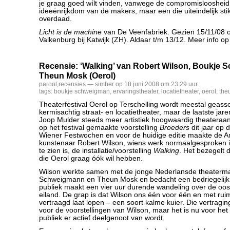
je graag goed wílt vinden, vanwege de compromisloosheid
ideeënrijkdom van de makers, maar een die uiteindelijk stik
overdaad.
Licht is de machine
van De Veenfabriek. Gezien 15/11/08 
Valkenburg bij Katwijk (ZH). Aldaar t/m 13/12. Meer info o
Recensie: ‘Walking’ van Robert Wilson, Boukje
Theun Mosk (Oerol)
parool
,
recensies
— simber op 18 juni 2008 om 23:29 uur
tags:
boukje schweigman
,
ervaringstheater
,
locatietheater
,
oerol
,
the
Theaterfestival Oerol op Terschelling wordt meestal geass
kermisachtig straat- en locatietheater, maar de laatste jaren
Joop Mulder steeds meer artistiek hoogwaardig theateraa
op het festival gemaakte voorstelling
Broeders
dit jaar op 
Wiener Festwochen en voor de huidige editie maakte de 
kunstenaar Robert Wilson, wiens werk normaalgesproken i
te zien is, de installatie/voorstelling
Walking
. Het bezegelt 
die Oerol graag óók wil hebben.
Wilson werkte samen met de jonge Nederlansde theaterm
Schweigmann en Theun Mosk en bedacht een bedriegelijk 
publiek maakt een vier uur durende wandeling over de oost
eiland. De grap is dat Wilson ons één voor één en met ru
vertraagd laat lopen – een soort kalme kuier. Die vertragi
voor de voorstellingen van Wilson, maar het is nu voor het 
publiek er actief deelgenoot van wordt.