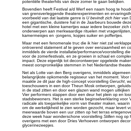
potentiële theaterhits van deze zomer te gaan bekijken.
Bovendien heeft Festival a/d Werf een naam hoog te houd
van grensverleggende theaterexperimenten en ervaringsth
voorbeeld van dat laatste genre is
U bevindt zich hier
van D
een gigantische, duistere hal in de Jaarbeurs bouwde dez
hotel met een kleine kamertjes waar iedere bezoeker zich i
onderwerpen aan merkwaardige rituelen met vragenlijsten
kamermeisjes en -jongens, kopjes suiker en poffertjes.
Maar met een fenomenale truc die ik hier niet zal verklapp
ontroerend statement af te geven over eenzaamheid en cont
inmiddels de vierde installatie/performance/voorstelling d
voor de zomerfestivals, en ze groeien in schaal en complex
impact. Deze eigenlijk tot decorontwerper opgeleide make
meest oorspronkelijke stemmen in het Nederlandse theate
Net als Lotte van den Berg overigens, inmiddels algemee
belangrijkste opkomende regisseur van het moment. Voor F
maakte ze dit jaar de high-concept voorstelling
Gerucht
, w
toeschouwers in een door Theun Mosk ontworpen, geluids
in de stad zitten en door een glazen wand mogen uitkijken 
Vier performers stappen door een deur het plein op en lo
stadsbewoners. Het is een sterke beginselverklaring voor
radicale als toegankelijke vorm van theater maken, waari
om de werkelijkheid te zien worden gezocht, maar levert v
meerwaarde boven een uur zitten op het terras ertegenover
deze week haar wonderschone voorstelling
Stillen
nog op he
overigens met een door Dries Verhoeven ontworpen decor
glycerinezeepjes.