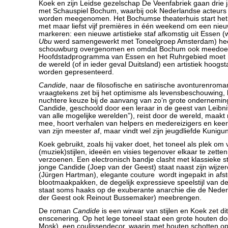
Koek en zijn Leidse gezelschap De Veenfabriek gaan drie
met Schauspiel Bochum, waarbij ook Nederlandse acteurs
worden meegenomen. Het Bochumse theaterhuis start het
met maar liefst vijf premières in één weekend om een nieu
markeren: een nieuwe artistieke staf afkomstig uit Essen (w
Ubu
werd samengewerkt met Toneelgroep Amsterdam) he
schouwburg overgenomen en omdat Bochum ook meedoet 
Hoofdstadprogramma van Essen en het Ruhrgebied moet n
de wereld (of in ieder geval Duitsland) een artistiek hoog
worden gepresenteerd.
Candide
, naar de filosofische en satirische avonturenroma
vraagtekens zet bij het optimisme als levensbeschouwing, li
nuchtere keuze bij de aanvang van zo’n grote ondernemi
Candide, geschoold door een leraar in de geest van Leibnit
van alle mogelijke werelden”), reist door de wereld, maak
mee, hoort verhalen van helpers en medereizigers en keert 
van zijn meester af, maar vindt wel zijn jeugdliefde Kunigu
Koek gebruikt, zoals hij vaker doet, het toneel als plek om 
(muziek)stijlen, ideeën en visies tegenover elkaar te zetten,
verzoenen. Een electronisch bandje clasht met klassieke st
jonge Candide (Joep van der Geest) staat naast zijn wijzer
(Jürgen Hartman), elegante couture wordt ingepakt in afsto
blootmaakpakken, de degelijk expressieve speelstijl van de
staat soms haaks op de exuberante anarchie die de Neder
der Geest ook Reinout Bussemaker) meebrengen.
De roman
Candide
is een wirwar van stijlen en Koek zet di
enscenering. Op het lege toneel staat een grote houten d
Mosk), een coulissendecor, waarin met houten schotten op