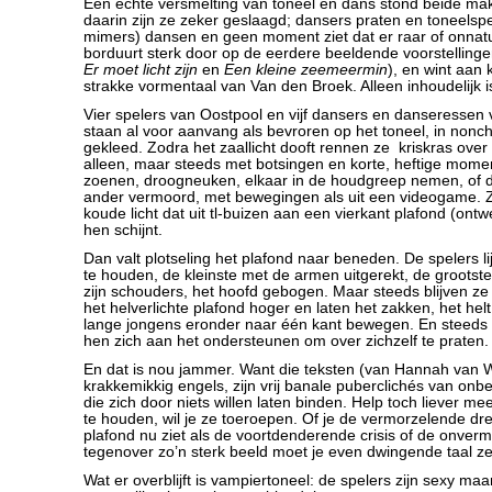
Een echte versmelting van toneel en dans stond beide ma
daarin zijn ze zeker geslaagd; dansers praten en toneelsp
mimers) dansen en geen moment ziet dat er raar of onnatuu
borduurt sterk door op de eerdere beeldende voorstellinge
Er moet licht zijn
en
Een kleine zeemeermin
), en wint aan 
strakke vormentaal van Van den Broek. Alleen inhoudelijk i
Vier spelers van Oostpool en vijf dansers en danseresse
staan al voor aanvang als bevroren op het toneel, in nonc
gekleed. Zodra het zaallicht dooft rennen ze kriskras over
alleen, maar steeds met botsingen en korte, heftige mome
zoenen, droogneuken, elkaar in de houdgreep nemen, of d
ander vermoord, met bewegingen als uit een videogame. Z
koude licht dat uit tl-buizen aan een vierkant plafond (on
hen schijnt.
Dan valt plotseling het plafond naar beneden. De spelers 
te houden, de kleinste met de armen uitgerekt, de grootste
zijn schouders, het hoofd gebogen. Maar steeds blijven ze 
het helverlichte plafond hoger en laten het zakken, het hel
lange jongens eronder naar één kant bewegen. En steeds 
hen zich aan het ondersteunen om over zichzelf te praten.
En dat is nou jammer. Want die teksten (van Hannah van W
krakkemikkig engels, zijn vrij banale puberclichés van onb
die zich door niets willen laten binden. Help toch liever m
te houden, wil je ze toeroepen. Of je de vermorzelende dre
plafond nu ziet als de voortdenderende crisis of de onvermi
tegenover zo’n sterk beeld moet je even dwingende taal zet
Wat er overblijft is vampiertoneel: de spelers zijn sexy m