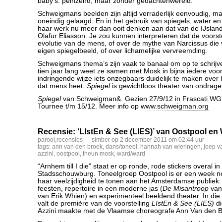
baby’s: peinzend, maar zonder gedachtenwereld.
Schweigmans beelden zijn altijd verraderlijk eenvoudig, maar
oneindig gelaagd. En in het gebruik van spiegels, water e
haar werk nu meer dan ooit denken aan dat van de IJslan
Olafur Eliasson. Je zou kunnen interpreteren dat de voorst
evolutie van de mens, of over de mythe van Narcissus die v
eigen spiegelbeeld, of over lichamelijke vervreemding.
Schweigmans thema’s zijn vaak te banaal om op te schrijv
tien jaar lang weet ze samen met Mosk in bijna iedere voor
indringende wijze iets onzegbaars duidelijk te maken over h
dat mens heet.
Spiegel
is gewichtloos theater van ondragel
Spiegel
van Schweigman&. Gezien 27/9/12 in Frascati WG. 
Tournee t/m 15/12. Meer info op
www.schweigman.org
Recensie: ‘LIstEn & See (LIES)’ van Oostpool en
parool
,
recensies
— simber op 2 december 2011 om 02:44 uur
tags:
ann van den broek
,
dans/toneel
,
hannah van wieringen
,
joep v
azzini
,
oostpool
,
theun mosk
,
ward/ward
“Arnhem till I die” staat er op ronde, rode stickers overal in
Stadsschouwburg. Toneelgroep Oostpool is er een week 
haar veelzijdigheid te tonen aan het Amsterdamse publiek: 
feesten, repertoire in een moderne jas (
De Misantroop
van 
van Erik Whien) en experimenteel beeldend theater. In die 
valt de première van de voorstelling
LIstEn & See (LIES)
di
Azzini maakte met de Vlaamse choreografe Ann Van den B