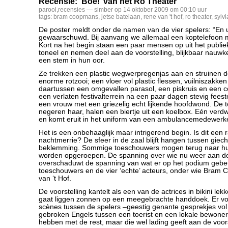
Recensie: ‘Boe!’ van het Ro Theater
parool
,
recensies
— simber op 14 oktober 2009 om 00:10 uur
tags:
bram coopmans
,
jetse batelaan
,
rene van 't hof
,
ro theater
,
sylvi
De poster meldt onder de namen van de vier spelers: “En 
gewaarschuwd. Bij aanvang we allemaal een koptelefoon m
Kort na het begin staan een paar mensen op uit het publie
toneel en nemen deel aan de voorstelling, blijkbaar nauwk
een stem in hun oor.
Ze trekken een plastic wegwerpregenjas aan en struinen d
enorme rotzooi; een vloer vol plastic flessen, vuilniszakke
daartussen een omgevallen parasol, een piskruis en een con
een verlaten festivalterrein na een paar dagen stevig feest
een vrouw met een griezelig echt lijkende hoofdwond. De 
negeren haar, halen een biertje uit een koelbox. Eén verdwi
en komt eruit in het uniform van een ambulancemedewerke
Het is een onbehaaglijk maar intrigerend begin. Is dit ee
nachtmerrie? De sfeer in de zaal blijft hangen tussen giec
beklemming. Sommige toeschouwers mogen terug naar hu
worden opgeroepen. De spanning over wie nu weer aan de
overschaduwt de spanning van wat er op het podium gebe
toeschouwers en de vier ‘echte’ acteurs, onder wie Bra
van ‘t Hof.
De voorstelling kantelt als een van de actrices in bikini lekk
gaat liggen zonnen op een meegebrachte handdoek. Er vo
scènes tussen de spelers –geestig genante gesprekjes vol
gebroken Engels tussen een toerist en een lokale bewoner
hebben met de rest, maar die wel lading geeft aan de voors