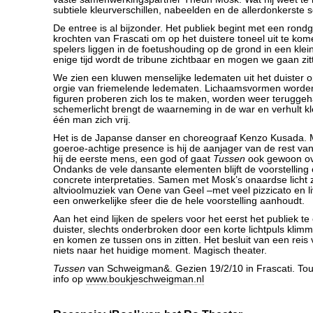
subtiele kleurverschillen, nabeelden en de allerdonkerste 
De entree is al bijzonder. Het publiek begint met een ron
krochten van Frascati om op het duistere toneel uit te k
spelers liggen in de foetushouding op de grond in een kleine
enige tijd wordt de tribune zichtbaar en mogen we gaan zit
We zien een kluwen menselijke ledematen uit het duister
orgie van friemelende ledematen. Lichaamsvormen worde
figuren proberen zich los te maken, worden weer teruggeh
schemerlicht brengt de waarneming in de war en verhult k
één man zich vrij.
Het is de Japanse danser en choreograaf Kenzo Kusada. Me
goeroe-achtige presence is hij de aanjager van de rest van 
hij de eerste mens, een god of gaat
Tussen
ook gewoon ov
Ondanks de vele dansante elementen blijft de voorstelling 
concrete interpretaties. Samen met Mosk’s onaardse licht 
altvioolmuziek van Oene van Geel –met veel pizzicato en l
een onwerkelijke sfeer die de hele voorstelling aanhoudt.
Aan het eind lijken de spelers voor het eerst het publiek te
duister, slechts onderbroken door een korte lichtpuls klim
en komen ze tussen ons in zitten. Het besluit van een reis
niets naar het huidige moment. Magisch theater.
Tussen
van Schweigman&. Gezien 19/2/10 in Frascati. Tou
info op
www.boukjeschweigman.nl