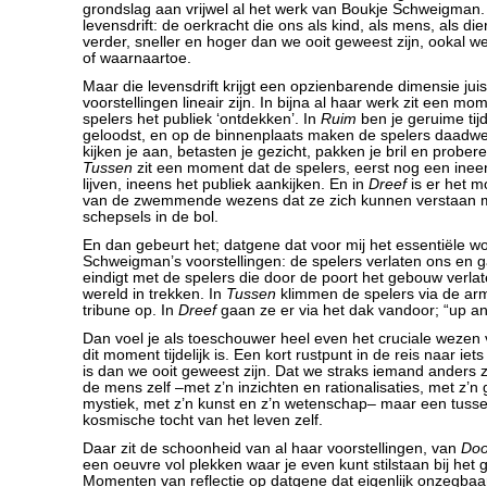
grondslag aan vrijwel al het werk van Boukje Schweigman. 
levensdrift: de oerkracht die ons als kind, als mens, als dier
verder, sneller en hoger dan we ooit geweest zijn, ookal 
of waarnaartoe.
Maar die levensdrift krijgt een opzienbarende dimensie jui
voorstellingen lineair zijn. In bijna al haar werk zit een m
spelers het publiek ‘ontdekken’. In
Ruim
ben je geruime ti
geloodst, en op de binnenplaats maken de spelers daadwer
kijken je aan, betasten je gezicht, pakken je bril en prober
Tussen
zit een moment dat de spelers, eerst nog een in
lijven, ineens het publiek aankijken. En in
Dreef
is er het m
van de zwemmende wezens dat ze zich kunnen verstaan 
schepsels in de bol.
En dan gebeurt het; datgene dat voor mij het essentiële w
Schweigman’s voorstellingen: de spelers verlaten ons en 
eindigt met de spelers die door de poort het gebouw verla
wereld in trekken. In
Tussen
klimmen de spelers via de ar
tribune op. In
Dreef
gaan ze er via het dak vandoor; “up an
Dan voel je als toeschouwer heel even het cruciale wezen 
dit moment tijdelijk is. Een kort rustpunt in de reis naar ie
is dan we ooit geweest zijn. Dat we straks iemand anders z
de mens zelf –met z’n inzichten en rationalisaties, met z’n
mystiek, met z’n kunst en z’n wetenschap– maar een tusse
kosmische tocht van het leven zelf.
Daar zit de schoonheid van al haar voorstellingen, van
Doo
een oeuvre vol plekken waar je even kunt stilstaan bij het g
Momenten van reflectie op datgene dat eigenlijk onzegbaar 