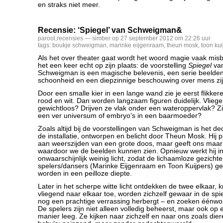
en straks niet meer.
Recensie: ‘Spiegel’ van Schweigman&
parool
,
recensies
— simber op 27 september 2012 om 22:26 uur
tags:
boukje schweigman
,
marinke eijgenraam
,
theun mosk
,
toon kui
Als het over theater gaat wordt het woord magie vaak misbr
het een keer echt op zijn plaats: de voorstelling
Spiegel
van
Schweigman is een magische belevenis, een serie beelde
schoonheid en een diepzinnige beschouwing over mens zij
Door een smalle kier in een lange wand zie je eerst flikke
rood en wit. Dan worden langzaam figuren duidelijk. Vlie
gewichtloos? Drijven ze vlak onder een wateroppervlak? Zi
een ver universum of embryo’s in een baarmoeder?
Zoals altijd bij de voorstellingen van Schweigman is het dec
de installatie, ontworpen en belicht door Theun Mosk. Hij p
aan weerszijden van een grote doos, maar geeft ons maar
waardoor we de beelden kunnen zien. Opnieuw werkt hij in
onwaarschijnlijk weinig licht, zodat de lichaamloze gezicht
spelers/dansers (Marinke Eijgenraam en Toon Kuijpers) ge
worden in een peilloze diepte.
Later in het scherpe witte licht ontdekken de twee elkaar,
vliegend naar elkaar toe, worden zichzelf gewaar in de spieg
nog een prachtige verrassing herbergt – en zoeken éénwor
De spelers zijn niet alleen volledig beheerst, maar ook o
manier leeg. Ze kijken naar zichzelf en naar ons zoals dier