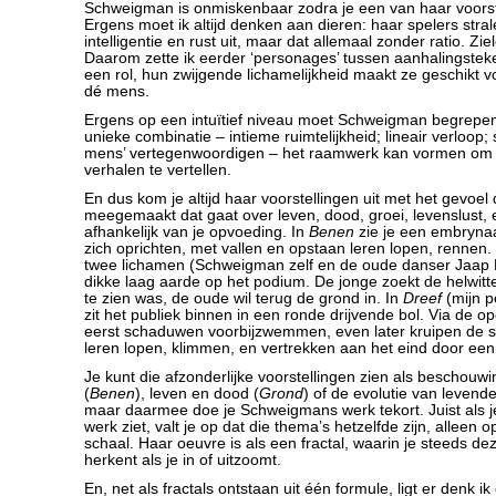
Schweigman is onmiskenbaar zodra je een van haar voorste
Ergens moet ik altijd denken aan dieren: haar spelers stral
intelligentie en rust uit, maar dat allemaal zonder ratio. Zi
Daarom zette ik eerder ‘personages’ tussen aanhalingsteke
een rol, hun zwijgende lichamelijkheid maakt ze geschikt vo
dé mens.
Ergens op een intuïtief niveau moet Schweigman begrepe
unieke combinatie – intieme ruimtelijkheid; lineair verloop; 
mens’ vertegenwoordigen – het raamwerk kan vormen om d
verhalen te vertellen.
En dus kom je altijd haar voorstellingen uit met het gevoel d
meegemaakt dat gaat over leven, dood, groei, levenslust, 
afhankelijk van je opvoeding. In
Benen
zie je een embrynaa
zich oprichten, met vallen en opstaan leren lopen, rennen.
twee lichamen (Schweigman zelf en de oude danser Jaap Fl
dikke laag aarde op het podium. De jonge zoekt de helwitte 
te zien was, de oude wil terug de grond in. In
Dreef
(mijn pe
zit het publiek binnen in een ronde drijvende bol. Via de o
eerst schaduwen voorbijzwemmen, even later kruipen de s
leren lopen, klimmen, en vertrekken aan het eind door een
Je kunt die afzonderlijke voorstellingen zien als beschouw
(
Benen
), leven en dood (
Grond
) of de evolutie van levend
maar daarmee doe je Schweigmans werk tekort. Juist als 
werk ziet, valt je op dat die thema’s hetzelfde zijn, alleen
schaal. Haar oeuvre is als een fractal, waarin je steeds de
herkent als je in of uitzoomt.
En, net als fractals ontstaan uit één formule, ligt er denk ik