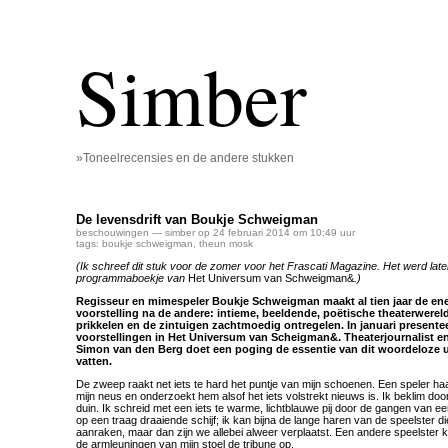
Simber
»Toneelrecensies en de andere stukken
De levensdrift van Boukje Schweigman
beschouwingen
— simber op 24 februari 2014 om 10:49 uur
tags:
boukje schweigman
,
theun mosk
(Ik schreef dit stuk voor de zomer voor het Frascati Magazine. Het werd lat
programmaboekje van
Het Universum van Schweigman&
.)
Regisseur en mimespeler Boukje Schweigman maakt al tien jaar de ene
voorstelling na de andere: intieme, beeldende, poëtische theaterwerel
prikkelen en de zintuigen zachtmoedig ontregelen. In januari presenteer
voorstellingen in Het Universum van Scheigman&. Theaterjournalist en
Simon van den Berg doet een poging de essentie van dit woordeloze 
vatten.
De zweep raakt net iets te hard het puntje van mijn schoenen. Een speler haalt
mijn neus en onderzoekt hem alsof het iets volstrekt nieuws is. Ik beklim do
duin. Ik schreid met een iets te warme, lichtblauwe pij door de gangen van een 
op een traag draaiende schijf; ik kan bijna de lange haren van de speelster 
aanraken, maar dan zijn we allebei alweer verplaatst. Een andere speelster kl
de armleuningen van mijn stoel de tribune op.