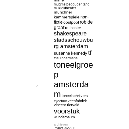
mime
mugmetdegoudentand
muziektheater
münchner
non-
kammerspiele
rob de
fictie
oostpool
graaf
ro theater
shakespeare
stadsschouwbu
rg amsterdam
tf
susanne kennedy
theu boermans
toneelgroe
p
amsterda
m
toneelschrijvers
tsjechov
veenfabriek
vincent rietveld
voorstuk
wunderbaum
archieven
maart 2022
(1)