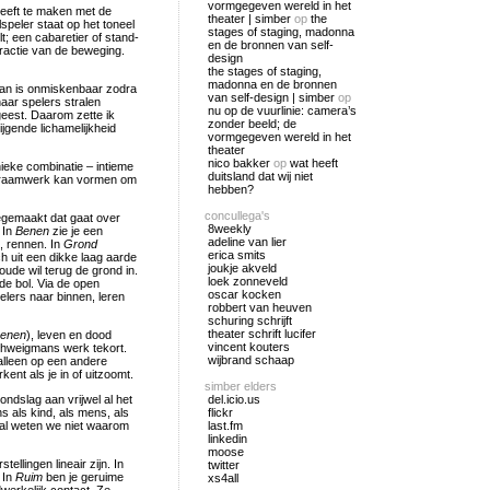
vormgegeven wereld in het
 heeft te maken met de
theater | simber
op
the
speler staat op het toneel
stages of staging, madonna
; een cabaretier of stand-
en de bronnen van self-
tractie van de beweging.
design
the stages of staging,
madonna en de bronnen
man is onmiskenbaar zodra
van self-design | simber
op
haar spelers stralen
nu op de vuurlinie: camera’s
 geest. Daarom zette ik
zonder beeld; de
jgende lichamelijkheid
vormgegeven wereld in het
theater
nico bakker
op
wat heeft
ieke combinatie – intieme
duitsland dat wij niet
het raamwerk kan vormen om
hebben?
concullega's
meegemaakt dat gaat over
8weekly
 In
Benen
zie je een
adeline van lier
, rennen. In
Grond
erica smits
h uit een dikke laag aarde
joukje akveld
oude wil terug de grond in.
loek zonneveld
nde bol. Via de open
oscar kocken
lers naar binnen, leren
robbert van heuven
schuring schrijft
theater schrift lucifer
enen
), leven en dood
vincent kouters
chweigmans werk tekort.
wijbrand schaap
, alleen op een andere
ent als je in of uitzoomt.
simber elders
rondslag aan vrijwel al het
del.icio.us
s als kind, als mens, als
flickr
okal weten we niet waarom
last.fm
linkedin
moose
ellingen lineair zijn. In
twitter
 In
Ruim
ben je geruime
xs4all