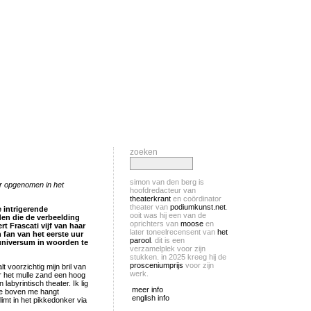
zoeken
simon van den berg is
er opgenomen in het
hoofdredacteur van
theaterkrant
en coördinator
theater van
podiumkunst.net
.
 intrigerende
ooit was hij een van de
den die de verbeelding
oprichters van
moose
en
t Frascati vijf van haar
later toneelrecensent van
het
 fan van het eerste uur
parool
. dit is een
universum in woorden te
verzamelplek voor zijn
stukken. in 2025 kreeg hij de
prosceniumprijs
voor zijn
 voorzichtig mijn bril van
werk.
or het mulle zand een hoog
labyrintisch theater. Ik lig
meer info
die boven me hangt
english info
imt in het pikkedonker via