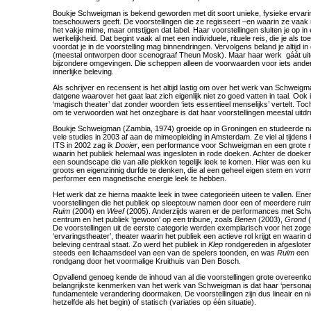
Boukje Schweigman is bekend geworden met dit soort unieke, fysieke ervari
toeschouwers geeft. De voorstellingen die ze regisseert –en waarin ze vaak 
het vakje mime, maar ontstijgen dat label. Haar voorstellingen sluiten je op in
werkelijkheid. Dat begint vaak al met een individuele, rituele reis, die je al
voordat je in de voorstelling mag binnendringen. Vervolgens beland je altijd in
(meestal ontworpen door scenograaf Theun Mosk). Maar haar werk gáát uitein
bijzondere omgevingen. Die scheppen alleen de voorwaarden voor iets ander
innerlijke beleving.
Als schrijver en recensent is het altijd lastig om over het werk van Schweigm
datgene waarover het gaat laat zich eigenlijk niet zo goed vatten in taal. Ook 
‘magisch theater’ dat zonder woorden ‘iets essentieel menselijks’ vertelt. To
om te verwoorden wat het onzegbare is dat haar voorstellingen meestal uitd
Boukje Schweigman (Zambia, 1974) groeide op in Groningen en studeerde 
vele studies in 2003 af aan de mimeopleiding in Amsterdam. Ze viel al tijdens 
ITS in 2002 zag ik
Dooier
, een performance voor Schweigman en een grote ro
waarin het publiek helemaal was ingesloten in rode doeken. Achter de doek
een soundscape die van alle plekken tegelijk leek te komen. Hier was een k
groots en eigenzinnig durfde te denken, die al een geheel eigen stem en vorm 
performer een magnetische energie leek te hebben.
Het werk dat ze hierna maakte leek in twee categorieën uiteen te vallen. Ene
voorstellingen die het publiek op sleeptouw namen door een of meerdere rui
Ruim
(2004) en
Weef
(2005). Anderzijds waren er de performances met Schw
centrum en het publiek ‘gewoon’ op een tribune, zoals
Benen
(2003),
Grond
(
De voorstellingen uit de eerste categorie werden exemplarisch voor het z
‘ervaringstheater’, theater waarin het publiek een actieve rol krijgt en waarin d
beleving centraal staat. Zo werd het publiek in
Klep
rondgereden in afgesloten
steeds een lichaamsdeel van een van de spelers toonden, en was
Ruim
een 
rondgang door het voormalige Kruithuis van Den Bosch.
Opvallend genoeg kende de inhoud van al die voorstellingen grote overeen
belangrijkste kenmerken van het werk van Schweigman is dat haar ‘personages
fundamentele verandering doormaken. De voorstellingen zijn dus lineair en nie
hetzelfde als het begin) of statisch (variaties op één situatie).