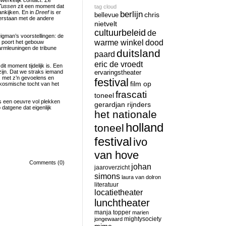
werkelijk contact. Ze
Tussen
zit een moment dat
tag cloud
ankijken. En in
Dreef
is er
berlijn
chris
bellevue
erstaan met de andere
nietvelt
cultuurbeleid
de
igman’s voorstellingen: de
warme winkel
dood
e poort het gebouw
armleuningen de tribune
duitsland
paard
eric de vroedt
t moment tijdelijk is. Een
 zijn. Dat we straks iemand
ervaringstheater
s, met z’n gevoelens en
festival
film op
 kosmische tocht van het
frascati
toneel
is een oeuvre vol plekken
gerardjan rijnders
 datgene dat eigenlijk
het nationale
holland
toneel
festival
ivo
van hove
Comments (0)
johan
jaaroverzicht
simons
laura van dolron
literatuur
locatietheater
lunchtheater
manja topper
marien
mightysociety
jongewaard