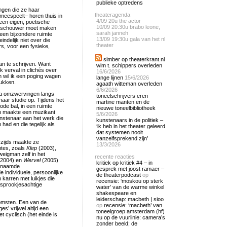
publieke optredens
ngen die ze haar
theateragenda
meespeelt– horen thuis in
4/09
20u the actor
 een eigen, poëtische
10/09
20:30u brabo leone,
s toeschouwer moet maken
sarah janneh
 een bijzondere ruimte
13/09
19:30u gala van het nl
delijk niet over die
theater
s, voor een fysieke,
simber op theaterkrant.nl
an te schrijven. Want
wim t. schippers overleden
ik verval in clichés over
16/6/2026
ch wil ik een poging wagen
lange lijnen
15/6/2026
rukken.
agaath witteman overleden
6/6/2026
na omzwervingen langs
toneelschrijvers eren
haar studie op. Tijdens het
martine manten en de
de bal, in een ruimte
nieuwe toneelbibliotheek
en maakte een muzikant
5/6/2026
unstenaar aan het werk die
kunstenaars in de politiek –
had en die tegelijk als
‘ik heb in het theater geleerd
dat systemen nooit
vanzelfsprekend zijn’
rzijds maakte ze
13/3/2026
mtes, zoals
Klep
(2003),
eigman zelf in het
recente reacties
2004) en
Wervel
(2005)
kritiek op kritiek #4 – in
ogenaamde
gesprek met joost ramaer –
e individuele, persoonlijke
de theaterpodcast
op
 karren met luikjes die
recensie: ‘moskou op sterk
sprookjesachtige
water’ van de warme winkel
shakespeare en
leiderschap: macbeth | sioo
komsten. Een van de
op
recensie: ‘macbeth’ van
’ vrijwel altijd een
toneelgroep amsterdam (hf)
t cyclisch (het einde is
nu op de vuurlinie: camera’s
zonder beeld; de