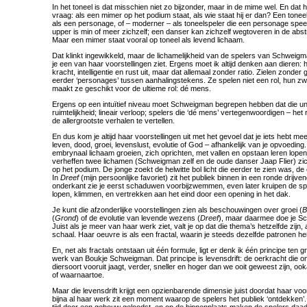
In het toneel is dat misschien niet zo bijzonder, maar in de mime wel. En dat
vraag: als een mimer op het podium staat, als wie staat hij er dan? Een toneel
als een personage, of – moderner – als toneelspeler die een personage speelt
upper is min of meer zichzelf; een danser kan zichzelf wegtoveren in de abs
Maar een mimer staat vooral op toneel als levend lichaam.
Dat klinkt ingewikkeld, maar de lichamelijkheid van de spelers van Schweig
je een van haar voorstellingen ziet. Ergens moet ik altijd denken aan dieren: 
kracht, intelligentie en rust uit, maar dat allemaal zonder ratio. Zielen zonder
eerder ‘personages’ tussen aanhalingstekens. Ze spelen niet een rol, hun zwi
maakt ze geschikt voor de ultieme rol: dé mens.
Ergens op een intuïtief niveau moet Schweigman begrepen hebben dat die un
ruimtelijkheid; lineair verloop; spelers die ‘dé mens’ vertegenwoordigen – 
de allergrootste verhalen te vertellen.
En dus kom je altijd haar voorstellingen uit met het gevoel dat je iets hebt 
leven, dood, groei, levenslust, evolutie of God – afhankelijk van je opvoeding.
embrynaal lichaam groeien, zich oprichten, met vallen en opstaan leren lopen
verheffen twee lichamen (Schweigman zelf en de oude danser Jaap Flier) zic
op het podium. De jonge zoekt de helwitte bol licht die eerder te zien was, de 
In
Dreef
(mijn persoonlijke favoriet) zit het publiek binnen in een ronde drijve
onderkant zie je eerst schaduwen voorbijzwemmen, even later kruipen de spe
lopen, klimmen, en vertrekken aan het eind door een opening in het dak.
Je kunt die afzonderlijke voorstellingen zien als beschouwingen over groei (
B
(
Grond
) of de evolutie van levende wezens (
Dreef
), maar daarmee doe je S
Juist als je meer van haar werk ziet, valt je op dat die thema’s hetzelfde zijn
schaal. Haar oeuvre is als een fractal, waarin je steeds dezelfde patronen herk
En, net als fractals ontstaan uit één formule, ligt er denk ik één principe ten g
werk van Boukje Schweigman. Dat principe is levensdrift: de oerkracht die on
diersoort vooruit jaagt, verder, sneller en hoger dan we ooit geweest zijn, o
of waarnaartoe.
Maar die levensdrift krijgt een opzienbarende dimensie juist doordat haar voorst
bijna al haar werk zit een moment waarop de spelers het publiek ‘ontdekken’.