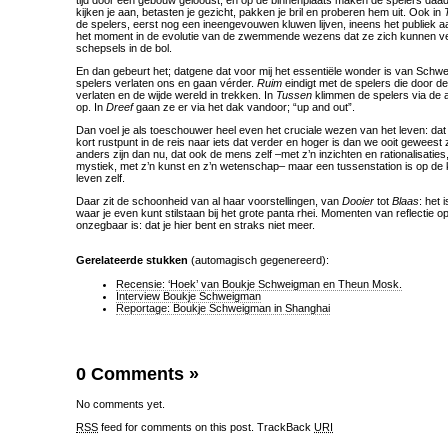
tijd door een gebouw geloodst, en op de binnenplaats maken de spelers daad
kijken je aan, betasten je gezicht, pakken je bril en proberen hem uit. Ook in
de spelers, eerst nog een ineengevouwen kluwen lijven, ineens het publiek a
het moment in de evolutie van de zwemmende wezens dat ze zich kunnen v
schepsels in de bol.
En dan gebeurt het; datgene dat voor mij het essentiële wonder is van Schwe
spelers verlaten ons en gaan vérder.
Ruim
eindigt met de spelers die door d
verlaten en de wijde wereld in trekken. In
Tussen
klimmen de spelers via de 
op. In
Dreef
gaan ze er via het dak vandoor; “up and out”.
Dan voel je als toeschouwer heel even het cruciale wezen van het leven: dat di
kort rustpunt in de reis naar iets dat verder en hoger is dan we ooit geweest
anders zijn dan nu, dat ook de mens zelf –met z’n inzichten en rationalisatie
mystiek, met z’n kunst en z’n wetenschap– maar een tussenstation is op de
leven zelf.
Daar zit de schoonheid van al haar voorstellingen, van
Dooier
tot
Blaas
: het 
waar je even kunt stilstaan bij het grote panta rhei. Momenten van reflectie op
onzegbaar is: dat je hier bent en straks niet meer.
Gerelateerde stukken
(automagisch gegenereerd):
Recensie: ‘Hoek’ van Boukje Schweigman en Theun Mosk.
Interview Boukje Schweigman
Reportage: Boukje Schweigman in Shanghai
0 Comments
»
No comments yet.
RSS
feed for comments on this post.
TrackBack
URI