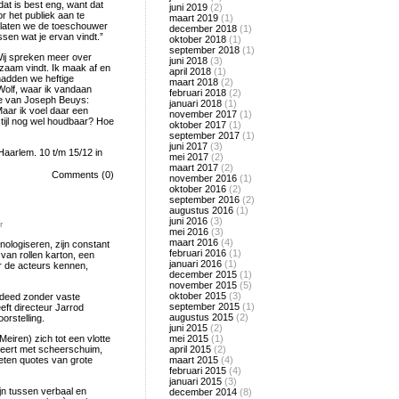
dat is best eng, want dat
juni 2019
(2)
r het publiek aan te
maart 2019
(1)
ng laten we de toeschouwer
december 2018
(1)
ssen wat je ervan vindt.”
oktober 2018
(1)
september 2018
(1)
“Wij spreken meer over
juni 2018
(3)
zaam vindt. Ik maak af en
april 2018
(1)
hadden we heftige
maart 2018
(2)
 Wolf, waar ik vandaan
februari 2018
(2)
dee van Joseph Beuys:
januari 2018
(1)
Maar ik voel daar een
november 2017
(1)
stijl nog wel houdbaar? Hoe
oktober 2017
(1)
september 2017
(1)
juni 2017
(3)
aarlem. 10 t/m 15/12 in
mei 2017
(2)
maart 2017
(2)
Comments (0)
november 2016
(1)
oktober 2016
(2)
september 2016
(2)
augustus 2016
(1)
juni 2016
(3)
r
mei 2016
(3)
maart 2016
(4)
ologiseren, zijn constant
februari 2016
(1)
van rollen karton, een
januari 2016
(1)
er de acteurs kennen,
december 2015
(1)
november 2015
(5)
oktober 2015
(3)
e deed zonder vaste
september 2015
(1)
eft directeur Jarrod
augustus 2015
(2)
orstelling.
juni 2015
(2)
iren) zich tot een vlotte
mei 2015
(1)
smeert met scheerschuim,
april 2015
(2)
ieten quotes van grote
maart 2015
(4)
februari 2015
(4)
januari 2015
(3)
jn tussen verbaal en
december 2014
(8)