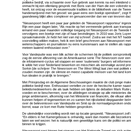
politieke bedrijf, via schaamte over hun gebrek aan kennis na een inleidend co
onmacht bij een ellenlang gesprek met Boris van der Ham die een volstrekt tac
heeft, tot ontzag voor de eeuwenoude tradities in de bibliotheek van de Tw
handenwrijvend met het gevoel: we gaan eens een boekje opendoen”, zegt 
gaandeweg blijkt alles complexer en genuanceerder dan we van tevoren dac
“Nieuwspoort heeft een paar jaar geleden de ‘Nieuwspoort rapporteur’ ingest
Rijn een paar dagen later, “Als reactie op het vermeende gebrek aan transpara
iemand een paar maanden volledige toegang tot Nieuwspoort en de Tweede K
vervolgens een boekje met zijn of haar bevindingen. In 2010 was Joris Luyend
spraakmakende
Je hebt het niet van mij
schreef. Zodra we met het NT hadde
voorstelling wilden maken, heb ik een brief geschreven aan Nieuwspoort met
wetenschappers en journalisten nu eens kunstenaars aan te stellen als rapp
meteen laaiend enthousiast over.”
Voor Vandeputte was een blik achter de schermen bij de politiek oorspronkelijk
zag de eerste aflevering van de Amerikaanse serie
The Newsroom
over een
de infotainment-cyclus wil stappen en weer ‘ouderwets’ burgers wil informere
ik wilde het voor Nederland bewerken en misschien als eenmalige avond pres
Sorkin [de schrijver
The Newsroom
en
The West Wing
] laat zien wat politiek
zouden moeten zijn: de slimste en meest capabele mensen van het land kome
hun idealen in praktijk te brengen.”
Met Prinsjesdag en de Algemene Beschouwingen maakte de club jonge maker
politieke bedrijf mee. Enthousiast vertellen ze over de hectische kamer naas
beleidsmedewerkers die als taak hebben om tijdens de debatten Mark Rutte 
voeden en te beschermen; over de afdelingen strategie op alle ministeries d
jonge ambtenaren, afkomstig van het Ministerie van financiën, die elkaar all
kunnen helpen of tegenwerken en zo samen het rijksbeleid diepgaander beïn
over de belevenissen van Vandeputte en Smit op de normaalgesproken on
borrel, waar ze kort met Rutte hebben gesproken.
De uiteindelijke voorstelling wordt niet op locatie gespeeld. “Nieuwspoort zelf i
“En elders in het Kamergebouw is onhandig, want dan moeten alle bezoekers z
laten we wel wezen: het is natuurlijk een geweldige kans om die politici en
binnen te krijgen.
Nieuwspoort
past binnen het streven van Het Nationale Toneel om zich actie