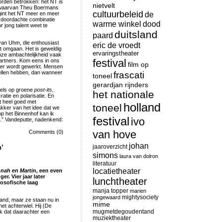
orden betrokken: het NT is
nietvelt
, waarvan Theu Boermans
cultuurbeleid
egint het NT meer en meer
de
n doordachte combinatie
warme winkel
dood
 jong talent weet te
duitsland
paard
 van Uhm, die enthousiast
eric de vroedt
 omgaan. Het is geweldig
ervaringstheater
onze ambachtelijkheid vaak
festival
artners. Kom eens in ons
film op
de er wordt gewerkt. Mensen
rtellen hebben, dan wanneer
frascati
toneel
gerardjan rijnders
dels op groene
post-its
,
het nationale
atie en polarisatie. En
et heel goed met
holland
toneel
akker van het idee dat we
op het Binnenhof kan ik
festival
ivo
n.” Vandeputte, nadenkend:
van hove
Comments (0)
johan
jaaroverzicht
n’
simons
laura van dolron
literatuur
locatietheater
nah en Martin
, een even
er. Vier jaar later
lunchtheater
ilosofische laag
manja topper
marien
mightysociety
jongewaard
land, maar ze staan nu in
mime
 het achterwiel. Hij (De
mugmetdegoudentand
ijk dat daarachter een
muziektheater