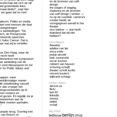
en de bronnen van self-
ezelschap dat zich op vijf
design
eid grotendeels links
the stages of staging,
lemaal deden”, zegt Van
madonna en de bronnen
ar we gaan dat nu veel
van self-design | simber
op
nu op de vuurlinie: camera’s
zonder beeld; de
plevert. Politici en media
vormgegeven wereld in het
heel veel mensen die daar
theater
t aangedragen
nico bakker
op
wat heeft
uze aanbiedingen: “De
duitsland dat wij niet
eech, de Prinsjesrede.
hebben?
omineerde speeches
it
Julius Caesar
. Dat is
concullega's
r wat wij te vertellen
8weekly
adeline van lier
erica smits
mpus Den Haag, waar de
joukje akveld
 recht heeft
loek zonneveld
t binnenkort het symposium
oscar kocken
naar aanleiding van de
robbert van heuven
en rond
Nieuwspoort
en
De
schuring schrijft
 for Public Values and
theater schrift lucifer
vincent kouters
wijbrand schaap
chappen: meer
edrijfsmatiger manier
simber elders
ie ontwikkeling vanzelf
del.icio.us
ker dan vroeger het
flickr
rkingsverbanden op te
last.fm
ennen respect en
linkedin
 gezien. En tegelijk zie je
moose
n meewerken aan de
twitter
litiek moeten aanhalen.
xs4all
.”
tag cloud
aanpak terug. Overleg met
berlijn
n van
Return on
chris
bellevue