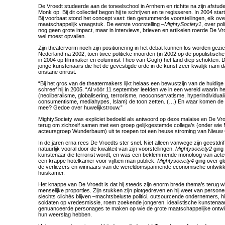
De Vroedt studeerde aan de toneelschool in Arnhem en richtte na zijn afstu
Monk op. Bij dit collectief begon hij te schrijven en te regisseren. In 2004 star
Bij voorbaat stond het concept vast: tien genummerde voorstellingen, elk ove
maatschappelijk vraagstuk. De eerste voorstelling –
MightySociety1
, over po
nog geen grote impact, maar in interviews, brieven en artikelen roerde De Vro
wel moest opvallen.
Zijn theatervorm noch zijn positionering in het debat kunnen los worden gezie
Nederland na 2002, toen twee politieke moorden (in 2002 op de populistische
in 2004 op filmmaker en columnist Theo van Gogh) het land diep schokten. 
jonge kunstenaars die het de gevestigde orde in de kunst zeer kwalijk nam da
onstane onrust.
“Bij het gros van de theatermakers lijkt helaas een bewustzijn van de huidige 
schreef hij in 2005. “Al vóór 11 september leefden we in een wereld waarin he
(neoliberalisme, globalisering, terrorisme, neoconservatisme, hyperindividua
consumentisme, mediahypes, Islam) de toon zetten. (…) En waar komen de
mee? Gedoe over huwelijkstrouw.”
MightySociety was expliciet bedoeld als antwoord op deze malaise en De Vro
terug om zichzelf samen met een groep gelijkgestemde collega’s (onder wie
acteursgroep Wunderbaum) uit te roepen tot een heuse stroming van Nieuw
In de jaren erna rees De Vroedts ster snel. Niet alleen vanwege zijn geestdri
natuurlijk vooral door de kwaliteit van zijn voorstellingen.
Mightysociety2
ging 
kunstenaar die terrorist wordt, en was een beklemmende monoloog van ac
een krappe hotelkamer voor vijftien man publiek.
Mightysociety4
ging over gl
de verliezers en winnaars van de wereldomspannende economische ontwikkel
huiskamer.
Het knappe van De Vroedt is dat hij steeds zijn enorm brede thema’s terug wi
menselijke proporties. Zijn stukken zijn plotgedreven en hij weet van persone
slechts clichés blijven –machtsbeluste politici, outsourcende ondernemers, h
soldaten op vredesmissie, roem zoekende jongeren, idealistische kunstenaa
genuanceerde personages te maken op wie de grote maatschappelijke ontwik
hun weerslag hebben.