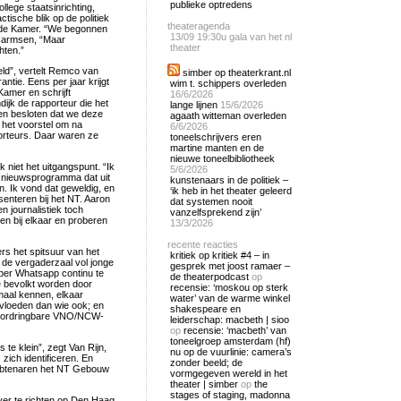
publieke optredens
llege staatsinrichting,
tische blik op de politiek
theateragenda
eede Kamer. “We begonnen
13/09
19:30u gala van het nl
Harmsen, “Maar
theater
hten.”
eld”, vertelt Remco van
simber op theaterkrant.nl
ntie. Eens per jaar krijgt
wim t. schippers overleden
amer en schrijft
16/6/2026
ijk de rapporteur die het
lange lijnen
15/6/2026
n besloten dat we deze
agaath witteman overleden
 het voorstel om na
6/6/2026
orteurs. Daar waren ze
toneelschrijvers eren
martine manten en de
nieuwe toneelbibliotheek
 niet het uitgangspunt. “Ik
5/6/2026
 nieuwsprogramma dat uit
kunstenaars in de politiek –
n. Ik vond dat geweldig, en
‘ik heb in het theater geleerd
enteren bij het NT. Aaron
dat systemen nooit
 en journalistiek toch
vanzelfsprekend zijn’
n bij elkaar en proberen
13/3/2026
recente reacties
s het spitsuur van het
kritiek op kritiek #4 – in
t de vergaderzaal vol jonge
gesprek met joost ramaer –
per Whatsapp continu te
de theaterpodcast
op
ie bevolkt worden door
recensie: ‘moskou op sterk
emaal kennen, elkaar
water’ van de warme winkel
vloeden dan wie ook; en
shakespeare en
doordringbare VNO/NCW-
leiderschap: macbeth | sioo
op
recensie: ‘macbeth’ van
toneelgroep amsterdam (hf)
s te klein”, zegt Van Rijn,
nu op de vuurlinie: camera’s
ich identificeren. En
zonder beeld; de
 ambtenaren het NT Gebouw
vormgegeven wereld in het
theater | simber
op
the
stages of staging, madonna
ver te richten op Den Haag