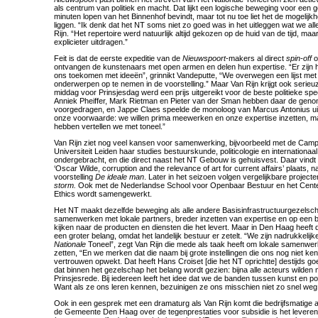
als centrum van politiek en macht. Dat lijkt een logische beweging voor een g
minuten lopen van het Binnenhof bevindt, maar tot nu toe liet het de mogelijkh
liggen. “Ik denk dat het NT soms niet zo goed was in het uitleggen wat we al
Rijn. “Het repertoire werd natuurlijk altijd gekozen op de huid van de tijd, ma
explicieter uitdragen.”
Feit is dat de eerste expeditie van de
Nieuwspoort
-makers al direct
spin-off
o
ontvangen de kunstenaars met open armen en delen hun expertise. “Er zijn 
ons toekomen met ideeën”, grinnikt Vandeputte, “We overwegen een lijst me
onderwerpen op te nemen in de voorstelling.” Maar Van Rijn krijgt ook serie
middag voor Prinsjesdag werd een prijs uitgereikt voor de beste politieke sp
Anniek Pheiffer, Mark Rietman en Pieter van der Sman hebben daar de gen
voorgedragen, en Jappe Claes speelde de monoloog van Marcus Antonius u
onze voorwaarde: we willen prima meewerken en onze expertise inzetten, maa
hebben vertellen we met toneel.”
Van Rijn ziet nog veel kansen voor samenwerking, bijvoorbeeld met de Ca
Universiteit Leiden haar studies bestuurskunde, politicologie en internationaal
ondergebracht, en die direct naast het NT Gebouw is gehuisvest. Daar vind
‘Oscar Wilde, corruption and the relevance of art for current affairs’ plaats, 
voorstelling
De ideale man
. Later in het seizoen volgen vergelijkbare project
storm.
Ook met de Nederlandse School voor Openbaar Bestuur en het Center
Ethics wordt samengewerkt.
Het NT maakt dezelfde beweging als alle andere Basisinfrastructuurgezels
samenwerken met lokale partners, breder inzetten van expertise en op een b
kijken naar de producten en diensten die het levert. Maar in Den Haag heeft d
een groter belang, omdat het landelijk bestuur er zetelt. “We zijn nadrukkelij
Nationale
Toneel”, zegt Van Rijn die mede als taak heeft om lokale samenwe
zetten, “En we merken dat die naam bij grote instellingen die ons nog niet k
vertrouwen opwekt. Dat heeft Hans Croiset [die het NT oprichtte] destijds goed
dat binnen het gezelschap het belang wordt gezien: bijna alle acteurs wilde
Prinsjesrede. Bij iedereen leeft het idee dat we de banden tussen kunst en po
Want als ze ons leren kennen, bezuinigen ze ons misschien niet zo snel weg
Ook in een gesprek met een dramaturg als Van Rijn komt die bedrijfsmatige 
de Gemeente Den Haag over de tegenprestaties voor subsidie is het levere