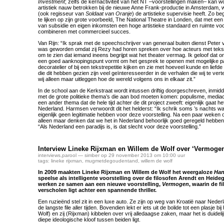
Investment
; zelfs de kernactiviteit van het NT –voorstellingen maken– kan w
artistiek nauw betrokken bij de nieuwe Anne Frank-productie in Amsterdam
(ook regisseur van
Soldaat van Oranje
) de artistieke supervisie heeft. Zo b
te lijken op zijn grote voorbeeld, The National Theatre in Londen, dat met ee
van subsidie en eigen inkomsten een hoge artistieke standaard en ruimte voor
combineren met commercieel succes.
Van Rijn: “Ik sprak met de speechschrijver van generaal buiten dienst Peter
was geworden omdat zij Rezy had horen spreken over hoe acteurs met tekst
om te zien dat iemand ineens begrijpt wat het theater vermag. Ik geloof dat 
een goed aanknopingspunt vormt om het gesprek te openen met mogelijke p
decoratelier of bij een tekstrepetitie kijken en zie met hoeveel kunde en lief
die dit hebben gezien zijn veel geïnteresseerder in de verhalen die wij te ve
wij alleen maar uitleggen hoe de wereld volgens ons in elkaar zit.”
In de school aan de Kerkstraat wordt intussen driftig doorgeschreven, inmid
met de grote politieke thema’s die aan bod moeten komen: populisme, mediacr
een ander thema dat de hele tijd achter de dit project zweeft: eigenlijk gaat h
Nederland. Harmsen verwoordt dit het helderst: “Ik schrik soms ’s nachts w
eigenlijk geen legitimatie hebben voor deze voorstelling. Na een paar weken 
alleen maar denken dat we het in Nederland behoorlijk goed geregeld hebbe
“Als Nederland een paradijs is, is dat slecht voor deze voorstelling.”
Interview Lineke Rijxman en Willem de Wolf over ‘Vermoge
interviews
,
parool
— simber op 29 november 2013 om 10:00 uur
tags:
lineke rijxman
,
mugmetdegoudentand
,
willem de wolf
In 2009 maakten Lineke Rijxman en Willem de Wolf het weergaloze
Han
speelse als intelligente voorstelling over de filosofen Arendt en Heidegg
werken ze samen aan een nieuwe voorstelling,
Vermogen
, waarin de f
verscholen ligt achter een spannende thriller.
Een ruzieënd stel zit in een luxe auto. Ze zijn op weg van Kroatië naar Neder
de langste file aller tijden. Bovendien lekt er iets uit de bolide tot een plasje bij
Wolf) en zij (Rijxman) kibbelen over vrij alledaagse zaken, maar het is duidel
diepe ideologische kloof tussen beiden ligt.