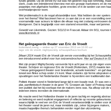
fysiek geweld. Op de eerste try-out was het gisteren nog wat rommelig, maar
sterk, zoals een intimiderend interview met een groepje marketeers en de 
poppetjes met afgehakte hoofden, grote erecties of in de tanden van een haa
overheadprojector toont.
Wel problematisch is de nogal afstandelijke toon. Wat hebben de vier spelers n
over het thema? Wat fascineert hen er zo aan dat ze er een voorstelling over
voornamelijk naar acteurs te kijken die elkaar nog niet zodanig vertrouwen d
blootgeven. Dat is begrijpelijk voor een startend ensemble, maar wel jammer.
Geweld
van Likeminds. Gezien: 5/11/13 in Frascati. Aldaar t/m 9/11, tournee 
www.likeminds.nl
Het geëngageerde theater van Eric de Vroedt
buitenland
,
overig
— simber op 27 november 2013 om 10:00 uur
tags:
eric de vroedt
,
mightysociety
,
schauspielhaus bochum
[Maart 2014 maakt Eric de Vroedt zijn eerste voorstelling bij het Schauspiel
een introducerend artikel voor hun seizoensbrochure.
Hier auf Deutsch in I
Met zijn project MightySociety veroverde hij in acht jaar en op zijn eigen v
theater. Schrijver en regisseur Eric de Vroedt (Rotterdam, 1972) maakte tien 
–“nieuw geëngageerd theater over brandende, actuele kwesties”- en gaf da
toneel een flinke schop onder z’n kont. Maar ondanks zijn ferme uitspraken en
opvattingen over het Nederlandse theater is hij eerdere een traditionalist dan
Politiek theater stond in Nederland lange tijd in een kwade reuk. Er was een c
plat, pamflettistisch theater in de jaren ’70. Groepen als Sater of Proloog m
een publiek dat het bij voorbaat met de makers eens was. Na afloop van de v
iedereen intens tevreden de
Internationale
.
Als reactie werd het Hollandse theater in de jaren tachtig en negentig abstra
en beleving en werd expliciet engagement of reflectie op recente gebeurtenis
waarschijnlijk te veel eer om Eric de Vroedt verantwoordelijk te stellen voo
het theater vanaf de jaren nul, maar inmiddels zijn, zeker bij jongere makers, v
maatschappelijke thema’s behandelen eerder regel dan uitzondering.