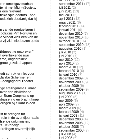
oktober 2011
(7)
deren toneelgezelschap
september 2011
(17)
tte hij met MightySociety.
juli 2011
(2)
r een relevant
juni 2011
(13)
litieke spin-doctors– had
mei 2011
(6)
edt zich dusdanig dat hij
april 2011
(12)
maart 2011
(8)
februari 2011
(14)
n van de roerige jaren in
januari 2011
(6)
 politicus Pim Fortuyn en
december 2010
(7)
De Vroedt was een van de
november 2010
(10)
t zij zich niet bezon op de
oktober 2010
(16)
september 2010
(18)
augustus 2010
(1)
tijdgeest te ontbreken”,
juli 2010
(2)
t overbekende rijtje
juni 2010
(7)
lisme, ongebreideld
mei 2010
(12)
 grote gezelschappen
april 2010
(2)
maart 2010
(12)
februari 2010
(6)
edt schrok er niet voor
januari 2010
(7)
 Marijke Schermer en
december 2009
(8)
 Geëngageerd Theater.
november 2009
(6)
oktober 2009
(9)
ftige stellingnames, maar
september 2009
(9)
over een nihilistische
augustus 2009
(1)
teur Bram Coopmans op
juni 2009
(5)
obalisering en bracht knap
mei 2009
(5)
ingen bij elkaar in een
april 2009
(7)
maart 2009
(6)
februari 2009
(4)
st te brengen tot
januari 2009
(11)
n die in de avondjournaals
december 2008
(4)
itserige columnisten,
november 2008
(12)
rs– levendige,
oktober 2008
(7)
kelingen onvermijdelijk
september 2008
(7)
juli 2008
(4)
juni 2008
(6)