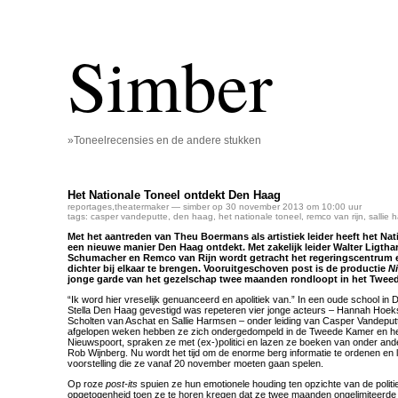
Simber
»Toneelrecensies en de andere stukken
Het Nationale Toneel ontdekt Den Haag
reportages
,
theatermaker
— simber op 30 november 2013 om 10:00 uur
tags:
casper vandeputte
,
den haag
,
het nationale toneel
,
remco van rijn
,
sallie 
Met het aantreden van Theu Boermans als artistiek leider heeft het Nat
een nieuwe manier Den Haag ontdekt. Met zakelijk leider Walter Ligth
Schumacher en Remco van Rijn wordt getracht het regeringscentrum 
dichter bij elkaar te brengen. Vooruitgeschoven post is de productie
N
jonge garde van het gezelschap twee maanden rondloopt in het Twe
“Ik word hier vreselijk genuanceerd en apolitiek van.” In een oude school i
Stella Den Haag gevestigd was repeteren vier jonge acteurs – Hannah Hoekst
Scholten van Aschat en Sallie Harmsen – onder leiding van Casper Vandepu
afgelopen weken hebben ze zich ondergedompeld in de Tweede Kamer en h
Nieuwspoort, spraken ze met (ex-)politici en lazen ze boeken van onder and
Rob Wijnberg. Nu wordt het tijd om de enorme berg informatie te ordenen en li
voorstelling die ze vanaf 20 november moeten gaan spelen.
Op roze
post-its
spuien ze hun emotionele houding ten opzichte van de politi
opgetogenheid toen ze te horen kregen dat ze twee maanden ongelimiteerde 