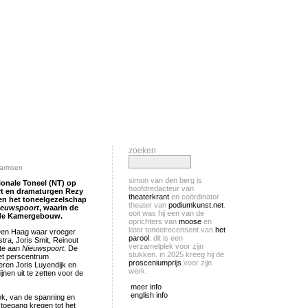
zoeken
harmsen
simon van den berg is
ionale Toneel (NT) op
hoofdredacteur van
art en dramaturgen Rezy
theaterkrant
en coördinator
en het toneelgezelschap
theater van
podiumkunst.net
.
ieuwspoort
, waarin de
ooit was hij een van de
ede Kamergebouw.
oprichters van
moose
en
later toneelrecensent van
het
n Den Haag waar vroeger
parool
. dit is een
ra, Joris Smit, Reinout
verzamelplek voor zijn
tte aan
Nieuwspoort
. De
stukken. in 2025 kreeg hij de
et perscentrum
prosceniumprijs
voor zijn
eren Joris Luyendijk en
werk.
jnen uit te zetten voor de
meer info
english info
ek, van de spanning en
toegang kregen tot het