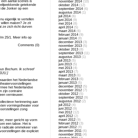
 een aantal scènes is
november 2014
(10)
meelijwekkende getekende
oktober 2014
(12)
i die Jonker op een
september 2014
(6)
augustus 2014
(1)
juli 2014
(6)
u eigenlijk te vertellen
juni 2014
(9)
 willen maken? Je zit
mei 2014
(8)
at ze zich écht durven
april 2014
(5)
maart 2014
(6)
februari 2014
(9)
t/m 25/1. Meer info op
januari 2014
(8)
december 2013
(3)
Comments (0)
november 2013
(5)
oktober 2013
(8)
september 2013
(11)
augustus 2013
(1)
juli 2013
(5)
juni 2013
(5)
mei 2013
(4)
haus Bochum. Ik schreef
april 2013
(7)
SSUU.
]
maart 2013
(6)
februari 2013
(6)
oorwaarden het Nederlandse
januari 2013
(5)
theatervoorstellingen
december 2012
(5)
armee het Nederlandse
november 2012
(7)
 zijn contraire
oktober 2012
(5)
 een vernieuwer.
september 2012
(9)
augustus 2012
(2)
ollectieve herinnering aan
juli 2012
(4)
aakten vormingstheater voor
juni 2012
(9)
oorstellingen zong
mei 2012
(12)
april 2012
(2)
maart 2012
(9)
cter, meer gericht op vorm
februari 2012
(3)
sen een taboe. Het is
januari 2012
(8)
r de radicale ommekeer van
december 2011
(6)
oorstellingen die expliciet
november 2011
(4)