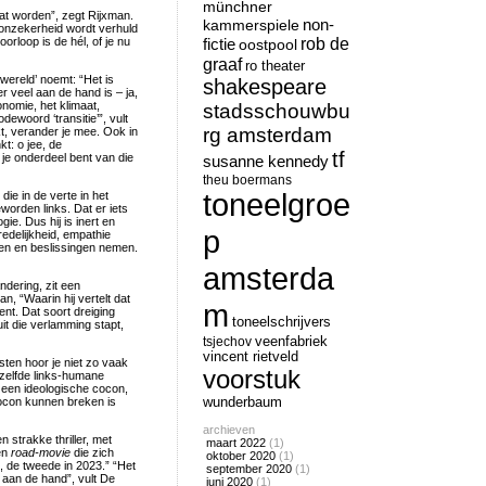
münchner
aat worden”, zegt Rijxman.
non-
kammerspiele
onzekerheid wordt verhuld
rob de
rloop is de hél, of je nu
fictie
oostpool
graaf
ro theater
wereld’ noemt: “Het is
shakespeare
er veel aan de hand is – ja,
conomie, het klimaat,
stadsschouwbu
ewoord ‘transitie’”, vult
rg amsterdam
t, verander je mee. Ook in
kt: o jee, de
tf
t je onderdeel bent van die
susanne kennedy
theu boermans
toneelgroe
e in de verte in het
worden links. Dat er iets
ie. Dus hij is inert en
p
 redelijkheid, empathie
en en beslissingen nemen.
amsterda
dering, zit een
n, “Waarin hij vertelt dat
m
nt. Dat soort dreiging
toneelschrijvers
it die verlamming stapt,
tsjechov
veenfabriek
vincent rietveld
sten hoor je niet zo vaak
voorstuk
etzelfde links-humane
t een ideologische cocon,
 cocon kunnen breken is
wunderbaum
archieven
 strakke thriller, met
maart 2022
(1)
een
road-movie
die zich
oktober 2020
(1)
3, de tweede in 2023.” “Het
september 2020
(1)
at aan de hand”, vult De
juni 2020
(1)