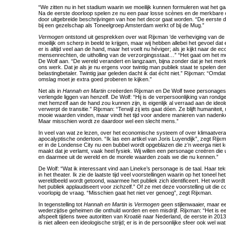
“We zitten nu in het stadium waarin we moeilijk kunnen formuleren wat het g
Na de eerste doorloop spelen ze nu een paar losse scènes en de merkbare 
door uitgebreide beschrijvingen van hoe het decor gaat worden. “De eerste doo
bij een gezelschap als Toneelgroep Amsterdam werkt of bij de Mug.”
Vermogen
ontstond uit gesprekken over wat Rijxman ‘de verheviging van de 
moeilijk om scherp in beeld te krijgen, maar wij hebben allebei het gevoel dat 
er is altijd veel aan de hand, maar het voelt nu héviger; als je kijkt naar de e
mensenrechten, de uitholling van de verzorgingsstaat…” “Het gaat om het mod
De Wolf aan. “De wereld verandert en langzaam, bijna zonder dat je het merk
ons werk. Dat je als je nu ergens voor twintig man publiek staat te spelen den
belastingbetaler. Twintig jaar geleden dacht ik dat écht niet.” Rijxman: “Omda
omslag moet je extra goed proberen te kijken.”
Net als in
Hannah en Martin
creëerden Rijxman en De Wolf twee personages di
verlengde liggen van henzelf. De Wolf: “Hij is de verpersoonlijking van rondge
met hemzelf aan de hand zou kunnen zijn, is eigenlijk al verraad aan de ideolog
verwerpt de transitie.” Rijxman: “Terwijl zij iets gaat dóen. Ze blijft humaniteit,
mooie waarden vinden, maar vindt het tijd voor andere manieren van nadenk
Maar misschien wordt ze daardoor wel een slecht mens.”
In veel van wat ze lezen, over het economische systeem of over klimaatveran
apocalyptische ondertoon. “Ik las een artikel van Joris Luyendijk”, zegt Rijxma
er in de Londense City nu een bubbel wordt opgeblazen die z’n weerga niet ke
maakt dat je verlamt, vaak heel fysiek. Wij willen een personage creëren die u
en daarmee uit de wereld en de morele waarden zoals we die nu kennen.”
De Wolf: “Wat ik interessant vind aan Lineke’s personage is de taal. Haar tek
in het theater. Ik zie de laatste tijd veel voorstellingen waarin op het toneel h
wereldbeeld wordt getoond, waarmee het publiek zich identificeert. Het word
het publiek applaudiseert voor zichzelf.” Of ze met deze voorstelling uit die
voorlopig de vraag. “Misschien gaat het niet ver genoeg”, zegt Rijxman.
In tegenstelling tot
Hannah en Martin
is
Vermogen
geen stijlenwaaier, maar een
wederzijdse geheimen die onthuld worden en een misdrijf. Rijxman: “Het is 
afspeelt tijdens twee autoritten van Kroatië naar Nederland, de eerste in 201
is niet alleen een ideologische strijd; er is in de persoonlijke sfeer ook wel w