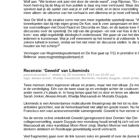
Wolf aan. “We breken ook juist níet door de vierde wand”, zegt Rijxman, “En 
hoort heel erg bij de Mug en hun publiek is daar erg mee vertrouwd. Maar doo
spreken laat je als speler zien wat je er zelf van vindt, en in deze voorstelli
meer alleen: de uitkomst van het verhaal is een dilemma en je moet zelf besli
Voor De Wolf is die strakke vorm met een meer ingeleefde speelstijl nieuw. 
toneelspelen dan bij mijn eigen groep De Koe, wat ik zeer aangenaam en leer
toe voorstellingen met Dood Paard en Discordia en Stan, en de laatste keer 
discussies over de speelstijl. De stijl van die groepen –en ook van Kas & de
kom– was altijd ongelofelijk ideologisch onderbouwd. We gaan uit van het i
iedereen is kunstenaar. Wat je zelf meeneemt op het toneel is al voldoende. 
zekere luiheid in komen, omdat we het niet meer ter discussie stellen. Is die 
houden we het scherp?”
Vermogen
van Mugmetdegoudentand en De Koe gaat op 7/11 in première in H
Bellevue.
www.mugmetdegoudentand.nl
Recensie: ‘Geweld’ van Likeminds
parool
,
recensies
— simber op 28 november 2013 om 10:00 uur
tags:
akwasi ansah
,
khadija massaoudi
,
likeminds
,
mustafa duygulu
,
sarah jonke
Twee mensen zitten tegenover elkaar en praten, maar niet met elkaar. Ze mon
in de verdediging. Eén van de twee staat op en verdwijnt achter de coulissen 
ander neemt z’n plaats in. In hoog tempo gaat het zo door en leren we allevi
Sarah Jonker, Akwasi Ansah, Khadija Massaoudi en Mustafa Duygulu.
Likeminds is een Amsterdamse multiculturele theatergroep die het tot nu do
artistieke gezichten, wat de herkenbaarheid niet altijd ten goede kwam. Nu he
Francisco een vast acteursensemble samengesteld.
Geweld
is hun eerste vo
Na de eerste scène ontwikkeld
Geweld
(geregisseerd door Domien Van Der Me
collagevoorstelling, waarin Duygulu een monoloog houdt terwijl hij zich vol 
Massaoudi als miss-kandidaat
Moon River
zingt, Marilyn Monroe met ballont
denkers debiteert en Roodkapje gewelddadig wordt verkracht.
Veel fragmenten gaan over de link tussen seks en geweld of over de dunne li