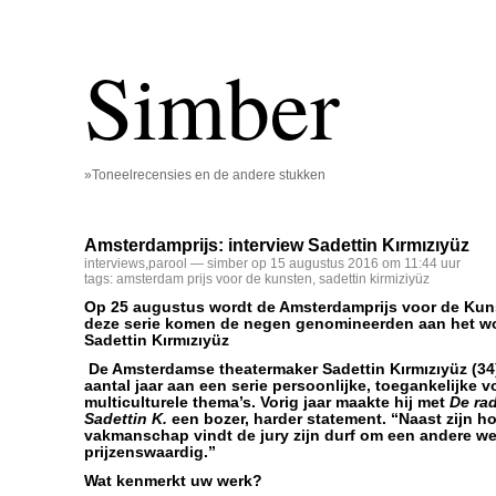
Simber
»Toneelrecensies en de andere stukken
Amsterdamprijs: interview Sadettin Kırmızıyüz
interviews
,
parool
— simber op 15 augustus 2016 om 11:44 uur
tags:
amsterdam prijs voor de kunsten
,
sadettin kirmiziyüz
Op 25 augustus wordt de Amsterdamprijs voor de Kunst
deze serie komen de negen genomineerden aan het woo
Sadettin
Kırmızıyüz
De Amsterdamse theatermaker Sadettin
Kırmızıyüz
(34
aantal jaar aan een serie persoonlijke, toegankelijke v
multiculturele thema’s. Vorig jaar maakte hij met
De rad
Sadettin K.
een bozer, harder statement. “Naast zijn h
vakmanschap vindt de jury zijn durf om een andere we
prijzenswaardig.”
Wat kenmerkt uw werk?