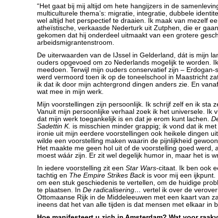
“Het gaat bij mij altijd om hete hangijzers in de samenlev
multiculturele thema’s: migratie, integratie, dubbele identit
wel altijd het perspectief te draaien. Ik maak van mezelf 
atheïstische, verkaasde Nederturk uit Zutphen, die er gaa
gekomen dat hij onderdeel uitmaakt van een grotere gesch
arbeidsmigrantenstroom.
De uiterwaarden van de IJssel in Gelderland, dát is mijn la
ouders opgevoed om zo Nederlands mogelijk te worden. Ik
meedoen. Terwijl mijn ouders conservatief zijn – Erdoga
werd vermoord toen ik op de toneelschool in Maastricht za
ik dat ik door mijn achtergrond dingen anders zie. En vanaf
wat mee in mijn werk.
Mijn voorstellingen zijn persoonlijk. Ik schrijf zelf en ik sta z
Vanuit mijn persoonlijke verhaal zoek ik het universele. Ik v
dat mijn werk toegankelijk is en dat je erom kunt lachen.
De
Sadettin K.
is misschien minder grappig; ik vond dat ik met
ironie uit mijn eerdere voorstellingen ook heikele dingen ui
wilde een voorstelling maken waarin de pijnlijkheid gewoo
Het maakte me geen hol uit of de voorstelling goed werd, a
moest wáár zijn. Er zit wel degelijk humor in, maar het is w
In iedere voorstelling zit een
Star Wars
-citaat. Ik ben ook 
tachtig en
The
Empire Strikes Back
is voor mij een ijkpunt. 
om een stuk geschiedenis te vertellen, om de huidige prob
te plaatsen. In
De radicalisering…
vertel ik over de verove
Ottomaanse Rijk in de Middeleeuwen met een kaart van za
ineens dat het van alle tijden is dat mensen met elkaar in 
Hoe manifesteert u zich in Amsterdam? Wat voor raak