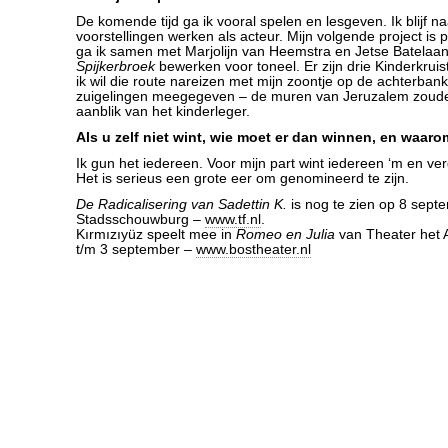
De komende tijd ga ik vooral spelen en lesgeven. Ik blijf n
voorstellingen werken als acteur. Mijn volgende project is
ga ik samen met Marjolijn van Heemstra en Jetse Batelaa
Spijkerbroek
bewerken voor toneel. Er zijn drie Kinderkrui
ik wil die route nareizen met mijn zoontje op de achterban
zuigelingen meegegeven – de muren van Jeruzalem zouden
aanblik van het kinderleger.
Als u zelf niet wint, wie moet er dan winnen, en waar
Ik gun het iedereen. Voor mijn part wint iedereen ‘m en ve
Het is serieus een grote eer om genomineerd te zijn.
De Radicalisering van Sadettin K.
is nog te zien op 8 sept
Stadsschouwburg –
www.tf.nl
.
Kırmızıyüz speelt mee in
Romeo en Julia
van Theater het
t/m 3 september –
www.bostheater.nl