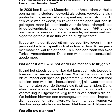
kunst met Amsterdam?
“In 2009 ben ik vanuit Maastricht naar Amsterdam verhuisd
één na mijn afstuderen gewerkt als acteur, vervolgens als 
productiehuis, en nu zelfstandig met mijn eigen stichting T
een volle weg geweest, en zeker het afgelopen jaar heb ik
gekregen, maar juist nominatie voor de Amsterdamprijs do
bij de bekendmaking van de nominaties, toen [AFK-direct
ons ‘negen iconen van de stad’ noemde, wel even met mijn 
sigaartje gerookt in de tuin van de burgemeester.
Ik gebruik natuurlijk veel uit mijn persoonlijke leven in mijn
persoonlijke leven speelt zich af in Amsterdam. Ik reageer 
meemaak en wat ik hier hoor. En ik heb een zoon van twee, 
Turkse-Amsterdammer. Dat is een wandelende contradictie
goede mop.
Wat doet u om uw kunst onder de mensen te krijgen?
Ik vind het steeds belangrijker dat kunst echt iets teweeg b
hoeveel mensen er komen kijken. We hebben door subsi
Art of Impact een speciaal programma kunnen maken voo
scholen: een website – hoeradicaalbenjij.nl – waarmee doc
kunnen praten over de thema’s die ik wil aansnijden. Dat 
alleen voorbereiden van het bezoek aan de voorstelling. 
voorstelling is uitgespeeld krijg ik mails van scholen die de
We hebben hiervoor een samengewerkt met een ‘impact p
die met documentairemakers werkt om na het uitkomen va
daadwerkelijk iets te veranderen. Met haar wil ik blijven we
Wat zijn uw plannen?