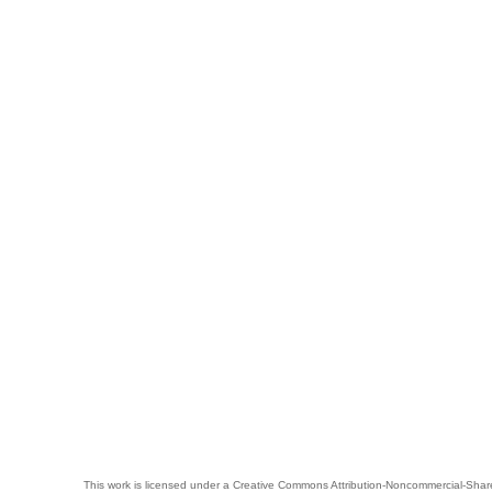
This work is licensed under a
Creative Commons Attribution-Noncommercial-Share