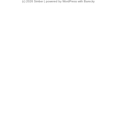
(c) 2026 Simber | powered by
WordPress
with
Barecity