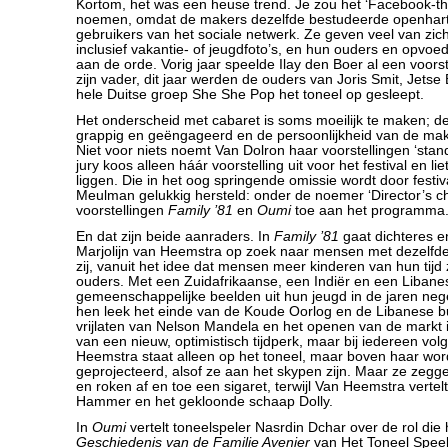
Kortom, het was een heuse trend. Je zou het ‘Facebook-t
noemen, omdat de makers dezelfde bestudeerde openharti
gebruikers van het sociale netwerk. Ze geven veel van zich
inclusief vakantie- of jeugdfoto’s, en hun ouders en opvoe
aan de orde. Vorig jaar speelde Ilay den Boer al een voors
zijn vader, dit jaar werden de ouders van Joris Smit, Jets
hele Duitse groep She She Pop het toneel op gesleept.
Het onderscheid met cabaret is soms moeilijk te maken; de 
grappig en geëngageerd en de persoonlijkheid van de make
Niet voor niets noemt Van Dolron haar voorstellingen ‘stand
jury koos alleen háár voorstelling uit voor het festival en li
liggen. Die in het oog springende omissie wordt door festiv
Meulman gelukkig hersteld: onder de noemer ‘Director’s cho
voorstellingen
Family ’81
en
Oumi
toe aan het programma
En dat zijn beide aanraders. In
Family ’81
gaat dichteres e
Marjolijn van Heemstra op zoek naar mensen met dezelfd
zij, vanuit het idee dat mensen meer kinderen van hun tijd
ouders. Met een Zuidafrikaanse, een Indiër en een Libane
gemeenschappelijke beelden uit hun jeugd in de jaren nege
hen leek het einde van de Koude Oorlog en de Libanese b
vrijlaten van Nelson Mandela en het openen van de markt i
van een nieuw, optimistisch tijdperk, maar bij iedereen vo
Heemstra staat alleen op het toneel, maar boven haar wor
geprojecteerd, alsof ze aan het skypen zijn. Maar ze zeggen
en roken af en toe een sigaret, terwijl Van Heemstra vertel
Hammer en het gekloonde schaap Dolly.
In
Oumi
vertelt toneelspeler Nasrdin Dchar over de rol die 
Geschiedenis van de Familie Avenier
van Het Toneel Speelt