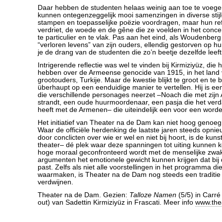
Daar hebben de studenten helaas weinig aan toe te voege
kunnen ontegenzeggelijk mooi samenzingen in diverse stijl
stampen en toepasselijke poëzie voordragen, maar hun ref
verdriet, de woede en de gêne die ze voelden in het conce
te particulier en te vlak. Pas aan het eind, als Woudenberg
“verloren levens” van zijn ouders, ellendig gestorven op 
je de drang van de studenten die zo’n beetje dezelfde leeft
Intrigerende reflectie was wel te vinden bij Kirmiziyüz, die 
hebben over de Armeense genocide van 1915, in het land 
grootouders, Turkije. Maar de kwestie blijkt te groot en te
überhaupt op een eenduidige manier te vertellen. Hij is e
die verschillende personages neerzet –Noach die met zijn 
strandt, een oude huurmoordenaar, een pasja die het ver
heeft met de Armenen– die uiteindelijk een voor een word
Het initiatief van Theater na de Dam kan niet hoog genoe
Waar de officiële herdenking de laatste jaren steeds opnie
door conclicten over wie er wel en niet bij hoort, is de kuns
theater– dé plek waar deze spanningen tot uiting kunnen
hoge moraal geconfronteerd wordt met de menselijke zwa
argumenten het emotionele gewicht kunnen krijgen dat bij
past. Zelfs als niet alle voorstellingen in het programma di
waarmaken, is Theater na de Dam nog steeds een traditie
verdwijnen.
Theater na de Dam. Gezien:
Talloze Namen
(5/5) in Carr
out) van Sadettin Kirmiziyüz in Frascati. Meer info
www.the