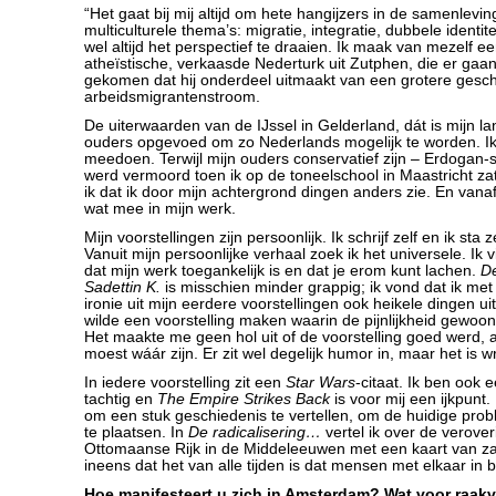
“Het gaat bij mij altijd om hete hangijzers in de samenlev
multiculturele thema’s: migratie, integratie, dubbele identit
wel altijd het perspectief te draaien. Ik maak van mezelf 
atheïstische, verkaasde Nederturk uit Zutphen, die er gaa
gekomen dat hij onderdeel uitmaakt van een grotere gesch
arbeidsmigrantenstroom.
De uiterwaarden van de IJssel in Gelderland, dát is mijn la
ouders opgevoed om zo Nederlands mogelijk te worden. Ik
meedoen. Terwijl mijn ouders conservatief zijn – Erdoga
werd vermoord toen ik op de toneelschool in Maastricht za
ik dat ik door mijn achtergrond dingen anders zie. En vanaf
wat mee in mijn werk.
Mijn voorstellingen zijn persoonlijk. Ik schrijf zelf en ik sta z
Vanuit mijn persoonlijke verhaal zoek ik het universele. Ik v
dat mijn werk toegankelijk is en dat je erom kunt lachen.
De
Sadettin K.
is misschien minder grappig; ik vond dat ik met
ironie uit mijn eerdere voorstellingen ook heikele dingen ui
wilde een voorstelling maken waarin de pijnlijkheid gewoo
Het maakte me geen hol uit of de voorstelling goed werd, a
moest wáár zijn. Er zit wel degelijk humor in, maar het is w
In iedere voorstelling zit een
Star Wars
-citaat. Ik ben ook 
tachtig en
The
Empire Strikes Back
is voor mij een ijkpunt. 
om een stuk geschiedenis te vertellen, om de huidige prob
te plaatsen. In
De radicalisering…
vertel ik over de verove
Ottomaanse Rijk in de Middeleeuwen met een kaart van za
ineens dat het van alle tijden is dat mensen met elkaar in 
Hoe manifesteert u zich in Amsterdam? Wat voor raak