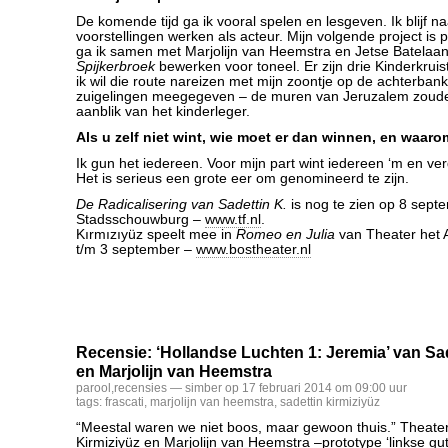
De komende tijd ga ik vooral spelen en lesgeven. Ik blijf n
voorstellingen werken als acteur. Mijn volgende project is
ga ik samen met Marjolijn van Heemstra en Jetse Batelaa
Spijkerbroek
bewerken voor toneel. Er zijn drie Kinderkrui
ik wil die route nareizen met mijn zoontje op de achterban
zuigelingen meegegeven – de muren van Jeruzalem zouden
aanblik van het kinderleger.
Als u zelf niet wint, wie moet er dan winnen, en waar
Ik gun het iedereen. Voor mijn part wint iedereen ‘m en ve
Het is serieus een grote eer om genomineerd te zijn.
De Radicalisering van Sadettin K.
is nog te zien op 8 sept
Stadsschouwburg –
www.tf.nl
.
Kırmızıyüz speelt mee in
Romeo en Julia
van Theater het
t/m 3 september –
www.bostheater.nl
Recensie: ‘Hollandse Luchten 1: Jeremia’ van Sad
en Marjolijn van Heemstra
parool
,
recensies
— simber op 17 februari 2014 om 09:00 uur
tags:
frascati
,
marjolijn van heemstra
,
sadettin kirmiziyüz
“Meestal waren we niet boos, maar gewoon thuis.” Theate
Kirmiziyüz en Marjolijn van Heemstra –prototype ‘linkse g