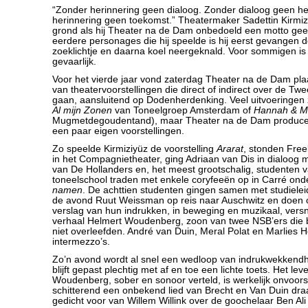
“Zonder herinnering geen dialoog. Zonder dialoog geen he
herinnering geen toekomst.” Theatermaker Sadettin Kirmiziy
grond als hij Theater na de Dam onbedoeld een motto geef
eerdere personages die hij speelde is hij eerst gevangen 
zoeklichtje en daarna koel neergeknald. Voor sommigen is
gevaarlijk.
Voor het vierde jaar vond zaterdag Theater na de Dam pl
van theatervoorstellingen die direct of indirect over de T
gaan, aansluitend op Dodenherdenking. Veel uitvoeringen z
Al mijn Zonen
van Toneelgroep Amsterdam of
Hannah & Ma
Mugmetdegoudentand), maar Theater na de Dam produceert
een paar eigen voorstellingen.
Zo speelde Kirmiziyüz de voorstelling
Ararat
, stonden Free
in het Compagnietheater, ging Adriaan van Dis in dialoog 
van De Hollanders en, het meest grootschalig, studenten
toneelschool traden met enkele coryfeeën op in Carré onde
namen
. De achttien studenten gingen samen met studielei
de avond Ruut Weissman op reis naar Auschwitz en doen
verslag van hun indrukken, in beweging en muzikaal, vers
verhaal Helmert Woudenberg, zoon van twee NSB’ers die 
niet overleefden. André van Duin, Meral Polat en Marlies 
intermezzo’s.
Zo’n avond wordt al snel een wedloop van indrukwekkendh
blijft gepast plechtig met af en toe een lichte toets. Het le
Woudenberg, sober en sonoor verteld, is werkelijk onvoorst
schitterend een onbekend lied van Brecht en Van Duin dr
gedicht voor van Willem Willink over de goochelaar Ben Ali 