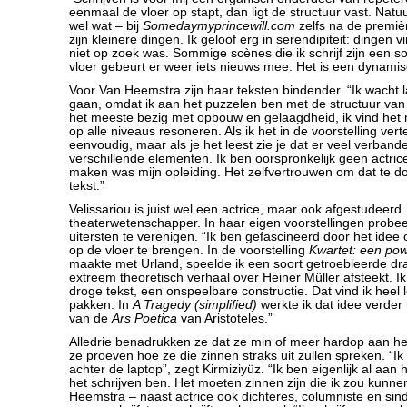
eenmaal de vloer op stapt, dan ligt de structuur vast. Natuu
wel wat – bij
Somedaymyprincewill.com
zelfs na de premiè
zijn kleinere dingen. Ik geloof erg in serendipiteit: dingen 
niet op zoek was. Sommige scènes die ik schrijf zijn een s
vloer gebeurt er weer iets nieuws mee. Het is een dynamis
Voor Van Heemstra zijn haar teksten bindender. “Ik wacht 
gaan, omdat ik aan het puzzelen ben met de structuur van 
het meeste bezig met opbouw en gelaagdheid, ik vind het 
op alle niveaus resoneren. Als ik het in de voorstelling verte
eenvoudig, maar als je het leest zie je dat er veel verband
verschillende elementen. Ik ben oorspronkelijk geen actrice
maken was mijn opleiding. Het zelfvertrouwen om dat te d
tekst.”
Velissariou is juist wel een actrice, maar ook afgestudeerd
theaterwetenschapper. In haar eigen voorstellingen probee
uitersten te verenigen. “Ik ben gefascineerd door het idee
op de vloer te brengen. In de voorstelling
Kwartet: een pow
maakte met Urland, speelde ik een soort getroebleerde d
extreem theoretisch verhaal over Heiner Müller afsteekt. I
droge tekst, een onspeelbare constructie. Dat vind ik heel
pakken. In
A Tragedy (simplified)
werkte ik dat idee verder
van de
Ars Poetica
van Aristoteles.”
Alledrie benadrukken ze dat ze min of meer hardop aan het 
ze proeven hoe ze die zinnen straks uit zullen spreken. “Ik 
achter de laptop”, zegt Kirmiziyüz. “Ik ben eigenlijk al aan 
het schrijven ben. Het moeten zinnen zijn die ik zou kunn
Heemstra – naast actrice ook dichteres, columniste en sind