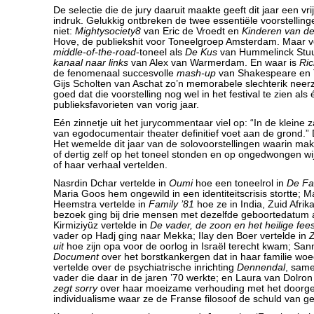
De selectie die de jury daaruit maakte geeft dit jaar een vr
indruk. Gelukkig ontbreken de twee essentiële voorstellin
niet:
Mightysociety8
van Eric de Vroedt en
Kinderen van d
Hove, de publiekshit voor Toneelgroep Amsterdam. Maar ve
middle-of-the-road
-toneel als
De Kus
van Hummelinck Stu
kanaal naar links
van Alex van Warmerdam. En waar is
Ric
de fenomenaal succesvolle
mash-up
van Shakespeare en 
Gijs Scholten van Aschat zo’n memorabele slechterik neer
goed dat die voorstelling nog wel in het festival te zien als
publieksfavorieten van vorig jaar.
Eén zinnetje uit het jurycommentaar viel op: “In de kleine 
van egodocumentair theater definitief voet aan de grond.” 
Het wemelde dit jaar van de solovoorstellingen waarin make
of dertig zelf op het toneel stonden en op ongedwongen wij
of haar verhaal vertelden.
Nasrdin Dchar vertelde in
Oumi
hoe een toneelrol in
De Fa
Maria Goos hem ongewild in een identiteitscrisis stortte; Ma
Heemstra vertelde in
Family ’81
hoe ze in India, Zuid Afrik
bezoek ging bij drie mensen met dezelfde geboortedatum als
Kirmiziyüz vertelde in
De vader, de zoon en het heilige fees
vader op Hadj ging naar Mekka; Ilay den Boer vertelde in
Z
uit
hoe zijn opa voor de oorlog in Israël terecht kwam; Sann
Document
over het borstkankergen dat in haar familie woed
vertelde over de psychiatrische inrichting
Dennendal
, same
vader die daar in de jaren ’70 werkte; en Laura van Dolron
zegt sorry
over haar moeizame verhouding met het doorg
individualisme waar ze de Franse filosoof de schuld van ge