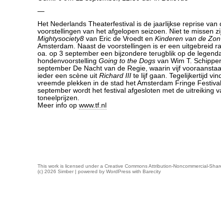
—
Het Nederlands Theaterfestival is de jaarlijkse reprise van
voorstellingen van het afgelopen seizoen. Niet te missen zi
Mightysociety8
van Eric de Vroedt en
Kinderen van de Zon
Amsterdam. Naast de voorstellingen is er een uitgebreid
oa. op 3 september een bijzondere terugblik op de legend
hondenvoorstelling
Going to the Dogs
van Wim T. Schipper
september De Nacht van de Regie, waarin vijf vooraansta
ieder een scène uit
Richard III
te lijf gaan. Tegelijkertijd v
vreemde plekken in de stad het Amsterdam Fringe Festival
september wordt het festival afgesloten met de uitreiking v
toneelprijzen.
Meer info op
www.tf.nl
This work is licensed under a
Creative Commons Attribution-Noncommercial-Share
(c) 2026 Simber | powered by
WordPress
with
Barecity