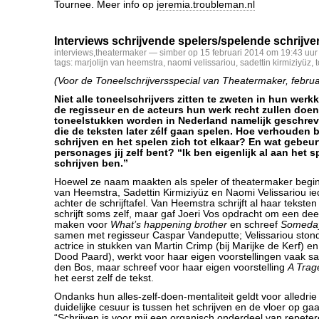
Tournee. Meer info op
jeremia.troubleman.nl
Interviews schrijvende spelers/spelende schrijve
interviews
,
theatermaker
— simber op 15 februari 2014 om 19:43 uur
tags:
marjolijn van heemstra
,
naomi velissariou
,
sadettin kirmiziyüz
,
(Voor de Toneelschrijversspecial van Theatermaker, februa
Niet alle toneelschrijvers zitten te zweten in hun wer
de regisseur en de acteurs hun werk recht zullen doe
toneelstukken worden in Nederland namelijk geschre
die de teksten later zélf gaan spelen. Hoe verhouden b
schrijven en het spelen zich tot elkaar? En wat gebeur
personages jij zelf bent? “Ik ben eigenlijk al aan het s
schrijven ben.”
Hoewel ze naam maakten als speler of theatermaker begint
van Heemstra, Sadettin Kirmiziyüz en Naomi Velissariou ied
achter de schrijftafel. Van Heemstra schrijft al haar teksten 
schrijft soms zelf, maar gaf Joeri Vos opdracht om een deel
maken voor
What’s happening brother
en schreef
Someday
samen met regisseur Caspar Vandeputte; Velissariou stond
actrice in stukken van Martin Crimp (bij Marijke de Kerf) e
Dood Paard), werkt voor haar eigen voorstellingen vaak 
den Bos, maar schreef voor haar eigen voorstelling
A Trage
het eerst zelf de tekst.
Ondanks hun alles-zelf-doen-mentaliteit geldt voor alledrie
duidelijke cesuur is tussen het schrijven en de vloer op gaa
“Schrijven is voor mij een organisch onderdeel van repeter