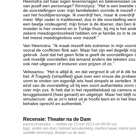
Heemstra zet haar eigen levensvragen en belevenissen ce
van jezelf een personage? Kirmiziyüz: “Het is een kwestie v
de voorstellingen over mijn familieleden vormde ik mezelf 
van het hoofdpersonage. Ik overdrijf hen, maar ik overdrijf
meer. Mijn vader is traditioneel, dus in die voorstelling werd
een beetje ondeugend; mijn broer is de doener, dan ben ik
moeder is hier vreemd en in Turkije thuis, bij mij is het a
zekere meedogenloosheid hebben om je familie zo in te ze
het meest meedogenloos voor mezelf.”
Van Heemstra: “Ik maak mezelf iets extremer in mijn voorste
vooral de conflicten flink aan. Maar het zijn wel degelijk mí
gebruik. Juist dat het geen fictie is geeft de voorstellinge
ook moeilijk voorstellen dat iemand anders die teksten zou 
ook niet uitgeven of insturen voor prijzen of zo.”
Velissariou: “Het is altijd ik, en dat vergroot ik uit of ik dik h
het.
A Tragedy (simplified)
gaat over een vrouw die probeer
vorm te vinden om eigenlijk iets heel simpels te vertellen.
eind van de voorstelling uit bij een soort authentieke vorm w
over mijn zus. Ik heb dat in het repetitielokaal op camera v
teruggeluisterd (heel genant) en uitgetypt. Maar het blijft n
simulacrum: als je zo’n tekst uit je hoofd leert en in het thea
behalve oprecht en authentiek.”
Recensie: Theater na de Dam
parool
,
recensies
— simber op 13 mei 2013 om 08:00 uur
tags:
andré van duin
,
helmert woudenberg
,
marlies heuer
,
meral pola
sadettin kirmiziyüz
,
theater na de dam