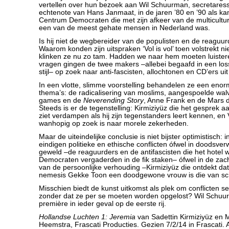
vertellen over hun bezoek aan Wil Schuurman, secretaress
echtenote van Hans Janmaat, in de jaren ’80 en ’90 als ka
Centrum Democraten die met zijn afkeer van de multicultu
een van de meest gehate mensen in Nederland was.
Is hij niet de wegbereider van de populisten en de reagu
Waarom konden zijn uitspraken ‘Vol is vol’ toen volstrekt n
klinken ze nu zo tam. Hadden we naar hem moeten luiste
vragen gingen de twee makers –allebei begaafd in een los
stijl– op zoek naar anti-fascisten, allochtonen en CD’ers uit d
In een vlotte, slimme voorstelling behandelen ze een eno
thema’s: de radicalisering van moslims, aangespoelde walv
games en de
Neverending Story
, Anne Frank en de Mars 
Steeds is er de tegenstelling: Kirmiziyüz die het gesprek 
ziet verdampen als hij zijn tegenstanders leert kennen, e
wanhopig op zoek is naar morele zekerheden.
Maar de uiteindelijke conclusie is niet bijster optimistisch: 
eindigen politieke en ethische conflicten ófwel in doodsve
geweld –de reaguurders en de antifascisten die het hotel
Democraten vergaderden in de fik staken– ófwel in de zacht
van de persoonlijke verhouding –Kirmiziyüz die ontdekt dat 
nemesis Gekke Toon een doodgewone vrouw is die van sc
Misschien biedt de kunst uitkomst als plek om conflicten s
zonder dat ze per se moeten worden opgelost? Wil Schuur
première in ieder geval op de eerste rij.
Hollandse Luchten 1: Jeremia
van Sadettin Kirmiziyüz en M
Heemstra, Frascati Producties. Gezien 7/2/14 in Frascati. 