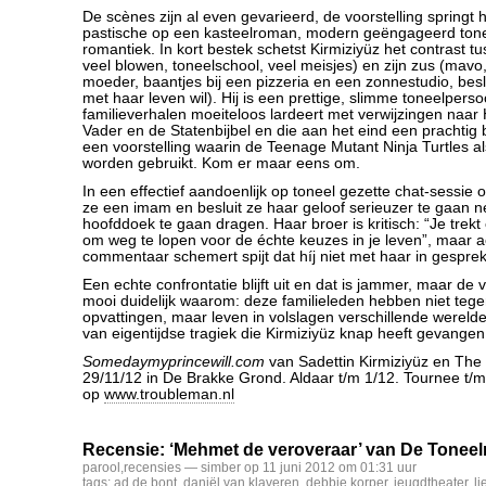
De scènes zijn al even gevarieerd, de voorstelling springt
pastische op een kasteelroman, modern geëngageerd tone
romantiek. In kort bestek schetst Kirmiziyüz het contrast t
veel blowen, toneelschool, veel meisjes) en zijn zus (mavo
moeder, baantjes bij een pizzeria en een zonnestudio, besl
met haar leven wil). Hij is een prettige, slimme toneelpersoo
familieverhalen moeiteloos lardeert met verwijzingen naa
Vader en de Statenbijbel en die aan het eind een prachtig br
een voorstelling waarin de Teenage Mutant Ninja Turtles a
worden gebruikt. Kom er maar eens om.
In een effectief aandoenlijk op toneel gezette chat-sessie
ze een imam en besluit ze haar geloof serieuzer te gaan
hoofddoek te gaan dragen. Haar broer is kritisch: “Je tre
om weg te lopen voor de échte keuzes in je leven”, maar ac
commentaar schemert spijt dat híj niet met haar in gespre
Een echte confrontatie blijft uit en dat is jammer, maar de 
mooi duidelijk waarom: deze familieleden hebben niet teg
opvattingen, maar leven in volslagen verschillende wereld
van eigentijdse tragiek die Kirmiziyüz knap heeft gevangen
Somedaymyprincewill.com
van Sadettin Kirmiziyüz en The
29/11/12 in De Brakke Grond. Aldaar t/m 1/12. Tournee t/m
op
www.troubleman.nl
Recensie: ‘Mehmet de veroveraar’ van De Toneel
parool
,
recensies
— simber op 11 juni 2012 om 01:31 uur
tags:
ad de bont
,
daniël van klaveren
,
debbie korper
,
jeugdtheater
,
li