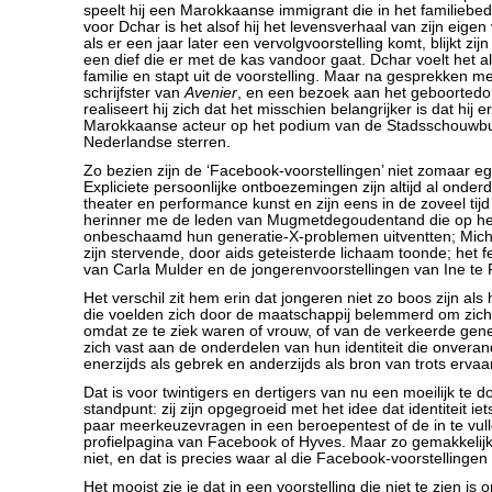
speelt hij een Marokkaanse immigrant die in het familiebed
voor Dchar is het alsof hij het levensverhaal van zijn eige
als er een jaar later een vervolgvoorstelling komt, blijkt zi
een dief die er met de kas vandoor gaat. Dchar voelt het al
familie en stapt uit de voorstelling. Maar na gesprekken m
schrijfster van
Avenier
, en een bezoek aan het geboortedor
realiseert hij zich dat het misschien belangrijker is dat hij er
Marokkaanse acteur op het podium van de Stadsschouwbu
Nederlandse sterren.
Zo bezien zijn de ‘Facebook-voorstellingen’ niet zomaar 
Expliciete persoonlijke ontboezemingen zijn altijd al onde
theater en performance kunst en zijn eens in de zoveel tijd
herinner me de leden van Mugmetdegoudentand die op h
onbeschaamd hun generatie-X-problemen uitventten; Mich
zijn stervende, door aids geteisterde lichaam toonde; het f
van Carla Mulder en de jongerenvoorstellingen van Ine te 
Het verschil zit hem erin dat jongeren niet zo boos zijn al
die voelden zich door de maatschappij belemmerd om zich 
omdat ze te ziek waren of vrouw, of van de verkeerde gene
zich vast aan de onderdelen van hun identiteit die onverand
enerzijds als gebrek en anderzijds als bron van trots ervaa
Dat is voor twintigers en dertigers van nu een moeilijk te 
standpunt: zij zijn opgegroeid met het idee dat identiteit iets
paar meerkeuzevragen in een beroepentest of de in te vull
profielpagina van Facebook of Hyves. Maar zo gemakkelijk i
niet, en dat is precies waar al die Facebook-voorstellingen
Het mooist zie je dat in een voorstelling die niet te zien is 