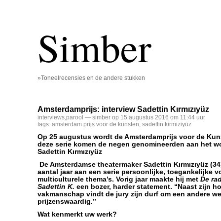
Simber
»Toneelrecensies en de andere stukken
Amsterdamprijs: interview Sadettin Kırmızıyüz
interviews
,
parool
— simber op 15 augustus 2016 om 11:44 uur
tags:
amsterdam prijs voor de kunsten
,
sadettin kirmiziyüz
Op 25 augustus wordt de Amsterdamprijs voor de Kunst
deze serie komen de negen genomineerden aan het woo
Sadettin
Kırmızıyüz
De Amsterdamse theatermaker Sadettin
Kırmızıyüz
(34
aantal jaar aan een serie persoonlijke, toegankelijke v
multiculturele thema’s. Vorig jaar maakte hij met
De rad
Sadettin K.
een bozer, harder statement. “Naast zijn h
vakmanschap vindt de jury zijn durf om een andere we
prijzenswaardig.”
Wat kenmerkt uw werk?