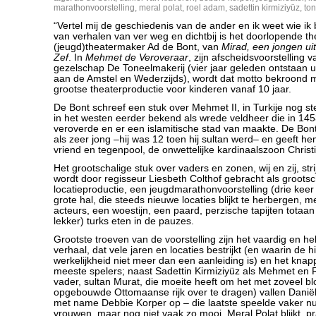
marathonvoorstelling
,
meral polat
,
roel adam
,
sadettin kirmiziyüz
,
to
“Vertel mij de geschiedenis van de ander en ik weet wie ik
van verhalen van ver weg en dichtbij is het doorlopende t
(jeugd)theatermaker Ad de Bont, van
Mirad, een jongen ui
Zef
. In
Mehmet de Veroveraar
, zijn afscheidsvoorstelling v
gezelschap De Toneelmakerij (vier jaar geleden ontstaan ui
aan de Amstel en Wederzijds), wordt dat motto bekroond 
grootse theaterproductie voor kinderen vanaf 10 jaar.
De Bont schreef een stuk over Mehmet II, in Turkije nog st
in het westen eerder bekend als wrede veldheer die in 14
veroverde en er een islamitische stad van maakte. De Bon
als zeer jong –hij was 12 toen hij sultan werd– en geeft h
vriend en tegenpool, de onwettelijke kardinaalszoon Christ
Het grootschalige stuk over vaders en zonen, wij en zij, str
wordt door regisseur Liesbeth Colthof gebracht als grootsc
locatieproductie, een jeugdmarathonvoorstelling (drie keer
grote hal, die steeds nieuwe locaties blijkt te herbergen, m
acteurs, een woestijn, een paard, perzische tapijten totaan
lekker) turks eten in de pauzes.
Grootste troeven van de voorstelling zijn het vaardig en he
verhaal, dat vele jaren en locaties bestrijkt (en waarin de h
werkelijkheid niet meer dan een aanleiding is) en het knap
meeste spelers; naast Sadettin Kirmiziyüz als Mehmet en R
vader, sultan Murat, die moeite heeft om het met zoveel bl
opgebouwde Ottomaanse rijk over te dragen) vallen Danië
met name Debbie Korper op – die laatste speelde vaker nu
vrouwen, maar nog niet vaak zo mooi. Meral Polat blijkt, p