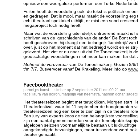
opnieuw een weergaloze performer, een Turks-Nederlandse
Feilen heeft de voorstelling ook: de tekst is poëtisch en e
en gedragen. Dat is mooi, maar maakt de voorstelling erg t
echt theatraal spektakel uitblijft; er mist een soort crescen
megaproject toch nodig heeft.
Maar wat de voorstelling uiteindelijk ontroerend maakt is he
schrijven van de ‘geschiedenis van de ander’ De Bont toch 
heeft geschreven: hij draagt een belangrijk ‘koninkrijk’ van
over, juist op het moment dat het bedreigd wordt en er str
geleverd. Het ziet er nu naar uit dat De Toneelmakerij in d
grootschalige voorstellingen niet meer kan maken. En dat 
Mehmet de veroveraar
van De Toneelmakerij. Gezien 9/6/1
t/m 7/7. Busvervoer vanaf De Krakeling. Meer info op
www.
Facebooktheater
parool
,
ps kunst
— simber op 2 september 2011 om 00:21 uur
tags:
laura van dolron
,
marjolijn van heemstra
,
nasrdin dchar
,
sadetti
Het theaterseizoen begint met terugkijken. Morgen start H
Theaterfestival, waar tot 11 september de hoogtepunten v
theaterseizoen nog een keer te zien zijn in de theaters ron
Een jury van experts koos de tien belangrijkste voorstellin
zijn een aantal genomineerden voor de Toneelpublieksprijs 
afgelopen seizoen voornamelijk te bestaan uit luidruchtig
aangekondigde bezuinigingen, maar tussendoor werd ook
theater gemaakt.