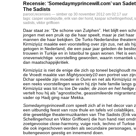
Recensie: ‘Somedaymyprincewill.com’ van Sadett
The Sadists
parool
,
recensies
— simber op 30 november 2012 om 02:17 uur
tags:
casper vandeputte
,
erik van der horst
,
kaspar schellingerhout
,
s
sadists
,
viktor griffioen
Daar staat ze: “De schone van Zutphen”. Het blijft een schr
jongen met een pruik op die haar speelt, maar je ziet haar 
mannen die haar bekijken. De Turks-Nederlandse theater
Kirmiziyüz maakte een voorstelling over zijn zus, net als hi
getogen in Nederland, die een paar jaar geleden de besli
trouwen in Turkije en in Istanbul te gaan wonen. Het is een
onevenwichtige voorstelling geworden, waarin romantiek uit
dan maatschappijkritiek.
Kirmiziyüz is niet de enige die zich op toneel bezighoudt met
de Vroedt maakte van
Mightysociety10
een portret van zij
Dchar speelde zijn moeder in
Oumi
en net als Kirmiziyüz m
een reeks voorstellingen waarin hij zijn hele familie langs
Kirmiziyüz was tot nu toe
De vader, de zoon en het heilige 
vertelt hou hij als “agnostische, geassimileerde migranten
vader op Hadj ging naar Mekka.
Somedaymyprincewill.com
speelt zich af in het decor van zi
een uitbundig feest van roze thule en tafels vol colablikjes
drie geweldige theatermuzikanten van The Sadists (Erik va
Schellingerhout en Viktor Griffioen) die hun hand niet omd
zoetgevooise close-harmony, vuige rock, techno of Turkse 
die ook ingeschoven worden als secundaire personages, wa
buitengewoon geestig en innemend doen.