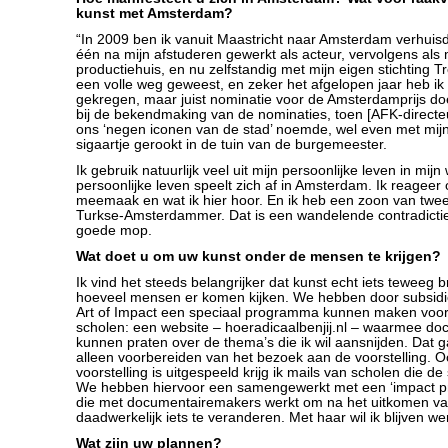
kunst met Amsterdam?
“In 2009 ben ik vanuit Maastricht naar Amsterdam verhuisd
één na mijn afstuderen gewerkt als acteur, vervolgens als 
productiehuis, en nu zelfstandig met mijn eigen stichting T
een volle weg geweest, en zeker het afgelopen jaar heb ik
gekregen, maar juist nominatie voor de Amsterdamprijs do
bij de bekendmaking van de nominaties, toen [AFK-direct
ons ‘negen iconen van de stad’ noemde, wel even met mijn 
sigaartje gerookt in de tuin van de burgemeester.
Ik gebruik natuurlijk veel uit mijn persoonlijke leven in mijn
persoonlijke leven speelt zich af in Amsterdam. Ik reageer 
meemaak en wat ik hier hoor. En ik heb een zoon van twee, 
Turkse-Amsterdammer. Dat is een wandelende contradictie
goede mop.
Wat doet u om uw kunst onder de mensen te krijgen?
Ik vind het steeds belangrijker dat kunst echt iets teweeg b
hoeveel mensen er komen kijken. We hebben door subsi
Art of Impact een speciaal programma kunnen maken voo
scholen: een website – hoeradicaalbenjij.nl – waarmee doc
kunnen praten over de thema’s die ik wil aansnijden. Dat 
alleen voorbereiden van het bezoek aan de voorstelling. 
voorstelling is uitgespeeld krijg ik mails van scholen die de
We hebben hiervoor een samengewerkt met een ‘impact p
die met documentairemakers werkt om na het uitkomen va
daadwerkelijk iets te veranderen. Met haar wil ik blijven we
Wat zijn uw plannen?