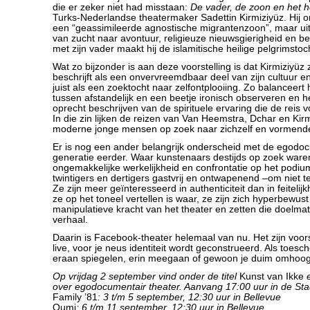
die er zeker niet had misstaan:
De vader, de zoon en het he
Turks-Nederlandse theatermaker Sadettin Kirmiziyüz. Hij oms
een “geassimileerde agnostische migrantenzoon”, maar ui
van zucht naar avontuur, religieuze nieuwsgierigheid en 
met zijn vader maakt hij de islamitische heilige pelgrimsto
Wat zo bijzonder is aan deze voorstelling is dat Kirmiziyüz z
beschrijft als een onvervreemdbaar deel van zijn cultuur e
juist als een zoektocht naar zelfontplooiing. Zo balanceert hi
tussen afstandelijk en een beetje ironisch observeren en
oprecht beschrijven van de spirituele ervaring die de reis 
In die zin lijken de reizen van Van Heemstra, Dchar en Kirm
moderne jonge mensen op zoek naar zichzelf en vormende
Er is nog een ander belangrijk onderscheid met de egod
generatie eerder. Waar kunstenaars destijds op zoek ware
ongemakkelijke werkelijkheid en confrontatie op het podium
twintigers en dertigers gastvrij en ontwapenend –om niet t
Ze zijn meer geïnteresseerd in authenticiteit dan in feitelijk
ze op het toneel vertellen is waar, ze zijn zich hyperbewus
manipulatieve kracht van het theater en zetten die doelmat
verhaal.
Daarin is Facebook-theater helemaal van nu. Het zijn voor
live, voor je neus identiteit wordt geconstrueerd. Als toes
eraan spiegelen, erin meegaan of gewoon je duim omhoo
Op vrijdag 2 september vind onder de titel
Kunst van Ikke
e
over egodocumentair theater. Aanvang 17:00 uur in de S
Family ’81
: 3 t/m 5 september, 12:30 uur in Bellevue
Oumi
: 6 t/m 11 september, 12:30 uur in Bellevue