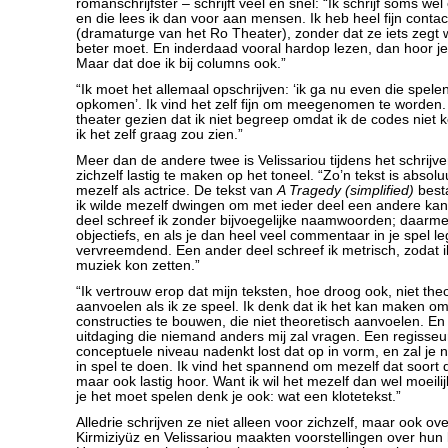
romanschrijfster – schrijft veel en snel: “Ik schrijf soms we
en die lees ik dan voor aan mensen. Ik heb heel fijn conta
(dramaturge van het Ro Theater), zonder dat ze iets zegt w
beter moet. En inderdaad vooral hardop lezen, dan hoor je o
Maar dat doe ik bij columns ook.”
“Ik moet het allemaal opschrijven: ‘ik ga nu even die spelen
opkomen’. Ik vind het zelf fijn om meegenomen te worden. 
theater gezien dat ik niet begreep omdat ik de codes niet ke
ik het zelf graag zou zien.”
Meer dan de andere twee is Velissariou tijdens het schrijv
zichzelf lastig te maken op het toneel. “Zo’n tekst is abso
mezelf als actrice. De tekst van
A Tragedy (simplified)
besta
ik wilde mezelf dwingen om met ieder deel een andere kan
deel schreef ik zonder bijvoegelijke naamwoorden; daarmee 
objectiefs, en als je dan heel veel commentaar in je spel le
vervreemdend. Een ander deel schreef ik metrisch, zodat ik
muziek kon zetten.”
“Ik vertrouw erop dat mijn teksten, hoe droog ook, niet theo
aanvoelen als ik ze speel. Ik denk dat ik het kan maken om 
constructies te bouwen, die niet theoretisch aanvoelen. En 
uitdaging die niemand anders mij zal vragen. Een regisseu
conceptuele niveau nadenkt lost dat op in vorm, en zal je 
in spel te doen. Ik vind het spannend om mezelf dat soort 
maar ook lastig hoor. Want ik wil het mezelf dan wel moeil
je het moet spelen denk je ook: wat een klotetekst.”
Alledrie schrijven ze niet alleen voor zichzelf, maar ook ove
Kirmiziyüz en Velissariou maakten voorstellingen over hun