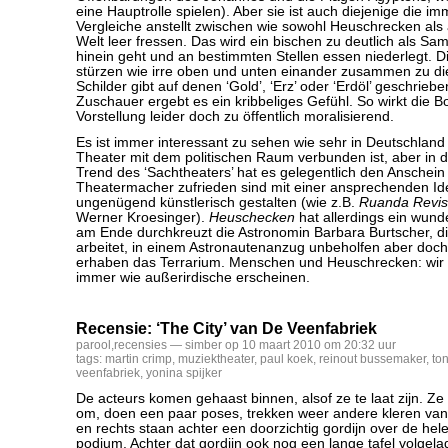
eine Hauptrolle spielen). Aber sie ist auch diejenige die i
Vergleiche anstellt zwischen wie sowohl Heuschrecken al
Welt leer fressen. Das wird ein bischen zu deutlich als Sa
hinein geht und an bestimmten Stellen essen niederlegt. 
stürzen wie irre oben und unten einander zusammen zu die
Schilder gibt auf denen ‘Gold’, ‘Erz’ oder ‘Erdöl’ geschriebe
Zuschauer ergebt es ein kribbeliges Gefühl. So wirkt die Bo
Vorstellung leider doch zu öffentlich moralisierend.
Es ist immer interessant zu sehen wie sehr in Deutschlan
Theater mit dem politischen Raum verbunden ist, aber in 
Trend des ‘Sachtheaters’ hat es gelegentlich den Anschein
Theatermacher zufrieden sind mit einer ansprechenden Ide
ungenügend künstlerisch gestalten (wie z.B.
Ruanda Revis
Werner Kroesinger).
Heuschecken
hat allerdings ein wun
am Ende durchkreuzt die Astronomin Barbara Burtscher, di
arbeitet, in einem Astronautenanzug unbeholfen aber doc
erhaben das Terrarium. Menschen und Heuschrecken: wir
immer wie außerirdische erscheinen.
Recensie: ‘The City’ van De Veenfabriek
parool
,
recensies
— simber op 10 maart 2010 om 20:32 uur
tags:
martin crimp
,
muziektheater
,
paul koek
,
reinout bussemaker
,
to
veenfabriek
,
yonina spijker
De acteurs komen gehaast binnen, alsof ze te laat zijn. Ze
om, doen een paar poses, trekken weer andere kleren van 
en rechts staan achter een doorzichtig gordijn over de hel
podium. Achter dat gordijn ook nog een lange tafel volge