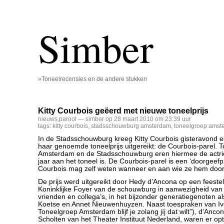
Simber
»Toneelrecensies en de andere stukken
Kitty Courbois geëerd met nieuwe toneelprijs
nieuws
,
parool
— simber op 28 maart 2010 om 23:39 uur
tags:
kitty courbois
,
stadsschouwburg amsterdam
,
toneelgroep amst
In de Stadsschouwburg kreeg Kitty Courbois gisteravond 
haar genoemde toneelprijs uitgereikt: de Courbois-parel. 
Amsterdam en de Stadsschouwburg eren hiermee de actrice, 
jaar aan het toneel is. De Courbois-parel is een ‘doorgeefpri
Courbois mag zelf weten wanneer en aan wie ze hem door
De prijs werd uitgereikt door Hedy d’Ancona op een feestel
Koninklijke Foyer van de schouwburg in aanwezigheid van
vrienden en collega’s, in het bijzonder generatiegenoten als
Koetse en Annet Nieuwenhuyzen. Naast toespraken van Ivo
Toneelgroep Amsterdam blijf je zolang jíj dat wilt”), d’Anc
Scholten van het Theater Instituut Nederland, waren er op