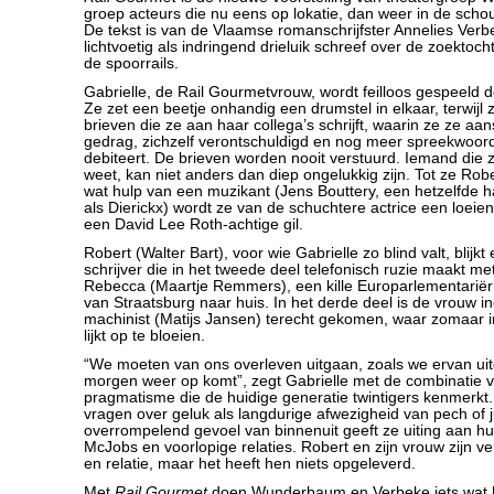
groep acteurs die nu eens op lokatie, dan weer in de scho
De tekst is van de Vlaamse romanschrijfster Annelies Verb
lichtvoetig als indringend drieluik schreef over de zoektoc
de spoorrails.
Gabrielle, de Rail Gourmetvrouw, wordt feilloos gespeeld d
Ze zet een beetje onhandig een drumstel in elkaar, terwijl z
brieven die ze aan haar collega’s schrijft, waarin ze ze aa
gedrag, zichzelf verontschuldigd en nog meer spreekwoor
debiteert. De brieven worden nooit verstuurd. Iemand die 
weet, kan niet anders dan diep ongelukkig zijn. Tot ze Ro
wat hulp van een muzikant (Jens Bouttery, een hetzelfde ha
als Dierickx) wordt ze van de schuchtere actrice een loei
een David Lee Roth-achtige gil.
Robert (Walter Bart), voor wie Gabrielle zo blind valt, blijkt
schrijver die in het tweede deel telefonisch ruzie maakt me
Rebecca (Maartje Remmers), een kille Europarlementariër 
van Straatsburg naar huis. In het derde deel is de vrouw i
machinist (Matijs Jansen) terecht gekomen, waar zomaar i
lijkt op te bloeien.
“We moeten van ons overleven uitgaan, zoals we ervan ui
morgen weer op komt”, zegt Gabrielle met de combinatie 
pragmatisme die de huidige generatie twintigers kenmerkt.
vragen over geluk als langdurige afwezigheid van pech of ju
overrompelend gevoel van binnenuit geeft ze uiting aan h
McJobs en voorlopige relaties. Robert en zijn vrouw zijn ve
en relatie, maar het heeft hen niets opgeleverd.
Met
Rail Gourmet
doen Wunderbaum en Verbeke iets wat he