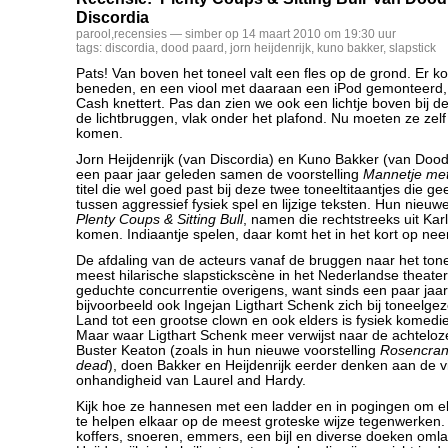
Discordia
parool
,
recensies
— simber op 14 maart 2010 om 19:30 uur
tags:
discordia
,
dood paard
,
jorn heijdenrijk
,
kuno bakker
,
slapstick
Pats! Van boven het toneel valt een fles op de grond. Er 
beneden, en een viool met daaraan een iPod gemonteerd,
Cash knettert. Pas dan zien we ook een lichtje boven bij 
de lichtbruggen, vlak onder het plafond. Nu moeten ze zel
komen.
Jorn Heijdenrijk (van Discordia) en Kuno Bakker (van Do
een paar jaar geleden samen de voorstelling
Mannetje met
titel die wel goed past bij deze twee toneeltitaantjes die ge
tussen aggressief fysiek spel en lijzige teksten. Hun nieuwe
Plenty Coups & Sitting Bull
, namen die rechtstreeks uit Karl
komen. Indiaantje spelen, daar komt het in het kort op neer
De afdaling van de acteurs vanaf de bruggen naar het ton
meest hilarische slapstickscène in het Nederlandse theater
geduchte concurrentie overigens, want sinds een paar jaar
bijvoorbeeld ook Ingejan Ligthart Schenk zich bij toneelgez
Land tot een grootse clown en ook elders is fysiek komedi
Maar waar Ligthart Schenk meer verwijst naar de achteloze 
Buster Keaton (zoals in hun nieuwe voorstelling
Rosencrant
dead
), doen Bakker en Heijdenrijk eerder denken aan de v
onhandigheid van Laurel and Hardy.
Kijk hoe ze hannesen met een ladder en in pogingen om 
te helpen elkaar op de meest groteske wijze tegenwerken. 
koffers, snoeren, emmers, een bijl en diverse doeken omla