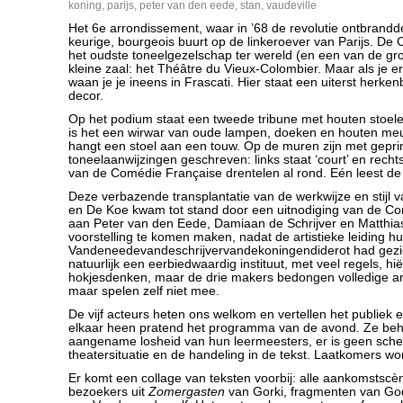
koning
,
parijs
,
peter van den eede
,
stan
,
vaudeville
Het 6e arrondissement, waar in ’68 de revolutie ontbrandd
keurige, bourgeois buurt op de linkeroever van Parijs. De
het oudste toneelgezelschap ter wereld (en een van de gro
kleine zaal: het Théâtre du Vieux-Colombier. Maar als je e
waan je je ineens in Frascati. Hier staat een uiterst herken
decor.
Op het podium staat een tweede tribune met houten stoele
is het een wirwar van oude lampen, doeken en houten meub
hangt een stoel aan een touw. Op de muren zijn met geprin
toneelaanwijzingen geschreven: links staat ‘court’ en rechts
van de Comédie Française drentelen al rond. Eén leest de 
Deze verbazende transplantatie van de werkwijze en stijl v
en De Koe kwam tot stand door een uitnodiging van de C
aan Peter van den Eede, Damiaan de Schrijver en Matthi
voorstelling te komen maken, nadat de artistieke leiding hu
Vandeneedevandeschrijvervandekoningendiderot had gezi
natuurlijk een eerbiedwaardig instituut, met veel regels, hi
hokjesdenken, maar de drie makers bedongen volledige arti
maar spelen zelf niet mee.
De vijf acteurs heten ons welkom en vertellen het publiek 
elkaar heen pratend het programma van de avond. Ze beh
aangename losheid van hun leermeesters, er is geen sche
theatersituatie en de handeling in de tekst. Laatkomers wor
Er komt een collage van teksten voorbij: alle aankomstscè
bezoekers uit
Zomergasten
van Gorki, fragmenten van Go