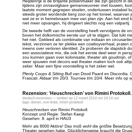
Heijdenrijk is de briljante potsenmaker die zijn gezicht in de
tijdens zijn onnavolgbare gemanoeuvreer met touwen, kos
laatste moment gegrepen stoelen, ondertussen instabiel 
steeds groter wordende berg zooi op het toneel, waarvan j
wat ze er in hemelsnaam mee van plan zijn. Aan het eind k
niet meer opvangen, hij dirigeert slechts nog een valpartij.
De tweede helft van de voorstelling heeft vervolgens de o
boven het dolkomische eerste uur uit te stijgen. Dat lukt ni
het niet. Gekleed als combinatie van indiaan en circusartie
tekst, verzinnen ze ter plekke een cowboyverhaal, praten 
ineens over verloren identiteit. Ze proberen de slapstick doo
een associatieve mix, die ook het eerste deel weer in persp
zou kunnen gaan over kolonisatie, theater als goudmijn, o
weer sjouwen met decors wat theater maken toch ook altijd 
zeker. Maar een fijne voorstelling is het zeker wel.
Plenty Coups & Sitting Bull
van Dood Paard en Discordia. G
Frascati. Aldaar t/m 20/3. Tournee t/m 10/4. Meer info op
w
Rezension: ‘Heuschrecken’ von Rimini Protokoll.
deutsch
,
recensies
— simber op 12 maart 2010 om 19:14 uur
tags:
dieren
,
non-fictie
,
rimini protokoll
Heuschrecken
von Rimini Protokoll.
Konzept und Regie: Stefan Kaegi
Gesehen: 8. april in HAU3
Mehr als 8000 Aktöre! Das müß wohl die größte Besetzung s
Theater gesehen habe. Glücklicherweise braucht die Grupp