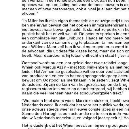
een verhaal in een toneelstuk als een blok aan hun been.
opnieuw wat een ontlading het voor de toeschouwers is als 
met een of twee personages, ook al voel je al aan dat het 
aflopen.”
“In Miller las ik mijn eigen thematiek: de eeuwige strijd tus
ben me ervan bewust dat het ook een immigrantendrama is
niet bewust naar boven gehaald. Ik sta niet zo politiek in h
publiek haalt het er zelf wel uit. De acteurs spreken in ee
een combinatie van plat Limburgs, Haags en nog meer- o
onderkant van de samenleving te plaatsen. En mensen be
over Wilders. Maar zelf ben ik veel meer geïnteresseerd i
de advocaat, die uit dezelfde klasse komt, maar die zich
heeft. Maar daardoor is hij totaal onthecht en staat hij ver a
Oostpool wordt nu een jaar geleid door twee relatief jonge
Whien ook Marcus Azzini- met Rob Klinkenberg als niet reg
leider. Het Arnhemse gezelschap valt op door veel activite
van produceren en een in het oog springende groep acteu
bewust om Oostpool als merknaam in te zetten”, zegt Whie
de acteurs. Zij zijn de kern van het gezelschap en de brug
regisseurs staan iets meer op de achtergrond, wij hebben 
naam die veel mensen naar de schouwburgzalen trekt.”
“We maken heel divers werk: klassieke stukken, boekbewe
Nederlands werk. Ik denk dat het voor het publiek werkt, o
onze acteurs steeds weer in nieuwe constellaties in een nie
Sanne den Hartogh is een acteur die nu te zien is in
Er moe
nieuw Nederlands toneelstuk, en volgend jaar speelt hij Ha
Het is duidelijk dat het Whien bevalt om bij een groot geze