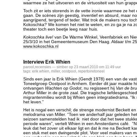
waarmee ze het uitvoeren en de virtuositeit van hun grapp
Toch zit er iets storends in de vette ironie waarmee ze het 
gaan. De scènes zijn geestig, inventief en absurd, maar no
aangrijpend, tergend of teder. Wat trok de makers nou toch
Kokoschka? We komen het niet te weten, en zo ga je na zo
theater toch een beetje leeg naar huis.
Kokoschka live!
van De Warme Winkel, Veenfabriek en Nie
25/3/10 in het Gemeentemuseum Den Haag. Aldaar t/m 25/
www.kokoschka.nl
Interview Erik Whien
parool
,
recensies
— simber op 23 maart 2010 om 11:49 uur
tags:
erik whien
,
miller
,
oostpool
,
repertoiretoneel
Sinds een jaar is Erik Whien (Gendt 1978) een van de vast
Toneelgroep Oostpool in Arnhem. Eerder dit jaar maakte hi
ontvangen
Wachten op Godot
, nu regisseert hij
Van de bru
Arthur Miller in de grote zaal. Die tragische liefdesgeschied
migrantenmilieu wordt bij Whien geen integratiedrama. “Ik st
het leven.”
Het is nogal een verschil; de strenge modernist Beckett e
melodrama van Miller. “Toen we anderhalf jaar geleden he
seizoen samenstelden had ik niet door dat het twee stukke
periode waren”, vertelt Whien in een Amsterdams café. “Nu 
leuk dat het zover uit elkaar ligt en dat ik me na Beckett 
een stuk met een dwingende plot. Voor veel makers van mi