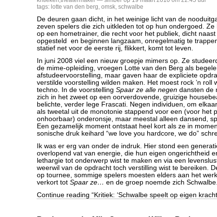
kritieken
,
theatermaker
— simber op 19 maart 2010 om 22:45 uur
tags:
lotte van den berg
,
omsk
,
schwalbe
De deuren gaan dicht, in het weinige licht van de nooduit
zeven spelers die zich uitkleden tot op hun ondergoed. Ze
op een hometrainer, die recht voor het publiek, dicht naast 
opgesteld en beginnen langzaam, onregelmatig te trappe
statief net voor de eerste rij, flikkert, komt tot leven.
In juni 2008 viel een nieuw groepje mimers op. Ze studeer
de mime-opleiding, vroegen Lotte van den Berg als begele
afstudeervoorstelling, maar gaven haar de expliciete opdr
verstilde voorstelling wilden maken. Het moest rock ’n roll
techno. In de voorstelling
Spaar ze alle negen
dansten de 
zich in het zweet op een oorverdovende, gruizige housebea
belichte, verder lege Frascati. Negen individuen, om elkaar
als tweetal uit de monotonie stappend voor een (voor het 
onhoorbaar) onderonsje, maar meestal alleen dansend, s
Een gezamelijk moment ontstaat heel kort als ze in mom
sonische druk keihard “we love you hardcore, we do” sch
Ik was er erg van onder de indruk. Hier stond een generat
overlopend vat van energie, die hun eigen ongerichtheid en
lethargie tot onderwerp wist te maken en via een levenslus
weerwil van de opdracht toch verstilling wist te bereiken. D
op tournee, sommige spelers moesten elders aan het werk,
verkort tot
Spaar ze…
en de groep noemde zich Schwalbe
Continue reading “Kritiek: ‘Schwalbe speelt op eigen kracht