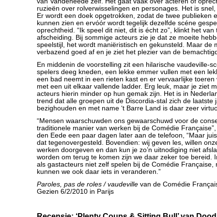
van Vandeneede zelf. Het gaat vaak over acteren of oprec
ruzieën over rolverwisselingen en personages. Het is snel,
Er wordt een doek opgetrokken, zodat de twee publieken e
kunnen zien en ervóór wordt tegelijk dezelfde scéne gespe
oprechtheid. “Ik speel dit niet, dit is écht zo”, klinkt het v
afscheiding. Bij sommige acteurs zie je dat ze moeite heb
speelstijl, het wordt maniëristisch en gekunsteld. Maar de
verbazend goed af en je ziet het plezier van de bemachtigd
En middenin de voorstelling zit een hilarische vaudeville-s
spelers deeg kneden, een lekke emmer vullen met een lek
een bad neemt in een rieten kast en er vervaarlijke toere
met een uit elkaar vallende ladder. Erg leuk, maar je ziet 
acteurs hierin minder op hun gemak zijn. Het is in Nederl
trend dat alle groepen uit de Discordia-stal zich de laatste
bezighouden en met name ‘t Barre Land is daar zeer virtu
“Mensen waarschuwden ons gewaarschuwd voor de conse
traditionele manier van werken bij de Comédie Française”, 
den Eede een paar dagen later aan de telefoon, “Maar juis
dat tegenovergesteld. Bovendien: wij geven les, willen on
werken doorgeven en dan kun je zo’n uitnodiging niet afsl
worden om terug te komen zijn we daar zeker toe bereid. I
als gastacteurs niet zelf spelen bij de Comédie Française
kunnen we ook daar iets in veranderen.”
Paroles, pas de roles / vaudeville
van de Comédie Françai
Gezien 6/2/2010 in Parijs
Recensie: ‘Plenty Coups & Sitting Bull’ van Doo