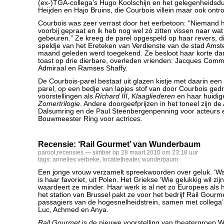
(ex-)TGA-collega’s Hugo Koolschijn en het gelegenheidsd
Heijden en Hajo Bruins, die Courbois villein maar ook ont
Courbois was zeer verrast door het eerbetoon: “Niemand 
voorbij gepraat en ik heb nog wel zó zitten vissen naar wa
gebeuren.” Ze kreeg de parel opgespeld op haar revers, di
speldje van het Ereteken van Verdienste van de stad Ams
maand geleden werd toegekend. Ze besloot haar korte d
toast op drie dierbare, overleden vrienden: Jacques Com
Admiraal en Ramses Shaffy.
De Courbois-parel bestaat uit glazen kistje met daarin ee
parel, op een bedje van lapjes stof van door Courbois ged
voorstellingen als
Richard III
,
Klaagliederen
en haar huidige
Zomertrilogie
. Andere doorgeefprijzen in het toneel zijn de
Dalsumring en de Paul Steenbergenpenning voor acteurs
Bouwmeester Ring voor actrices.
Recensie: ‘Rail Gourmet’ van Wunderbaum
parool
,
recensies
— simber op 28 maart 2010 om 23:18 uur
tags:
annelies verbeke
,
locatietheater
,
wunderbaum
Een jonge vrouw verzamelt spreekwoorden over geluk. ‘Waar 
is haar favoriet, uit Polen. Het Griekse ‘Wie gelukkig wil zijn
waardeert ze minder. Haar werk is al net zo Europees als 
het station van Brussel pakt ze voor het bedrijf Rail Gourm
passagiers van de hogesnelheidstrein, samen met collega’
Luc, Achmed en Anya.
Rail Gourmet
is de nieuwe voorstelling van theatergroep