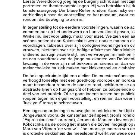
Eerste Wereldoorlog joeg hij de burgerij schrik aan met zij
portretten en theatervoorstellingen. Hij was betrokken bi
kunstenaarsgroep Der Blaue Reiter rondom Kandinsky en 
verbinding tussen de voorstelling en het museum, waar een
rondom die beweging te zien is.
In tegenstelling tot de eerdere voorstellingen, waarin de ac
commentaar op het onderwerp en hun zoektocht gaven, k
Winkel nu niet voor uitleg, maar voor inzet. We zien een a
scènes ontleent aan Kokoschka’s werk: naakte mannen die
voordragen, tableaus over zijn oorlogsverwondingen en ove
vrouwen, sketches over zijn heftige affaire met Alma Mahler
ontleend aan zijn visuele stijl, met verwrongen mimiek en
en een soundtrack van de jonge muzikanten van De Veenf
lawaaiig in de weer zijn met bekkens en sirenes en dan w
melancholieke muziek maken met klokkenspel en cimbalo
De hele speelruimte lijkt een atelier. De meeste scènes sp
verhoogd toneeltje met een goedkoop voordoek en bordk
maar tussendoor rennen de spelers rond, schilderen ze aa
abstracte lijnen op hun gezicht of hebben ze babbelende 
deel van het publiek. Of ze gaan ineens tussen het publiek
roepen tegen hun eigen voorstelling, en rennen dan weer 
‘fuck you!’ terug te schreeuwen.
Een logische ordening is nauwelijks te ontdekken; het lijkt
Jongewaard vooral de kunstenaar zelf speelt (soms rondlo
“Expressionisme!” orerend), Jeroen de Man een levensgro
Kokoschka na de oorlog liet maken die zoveel mogelijk op 
Mara van Vlijmen ‘de vrouw’ – “het morsige moeras van de 
is groteske gekkigheid die meeslepend werkt vanwege de