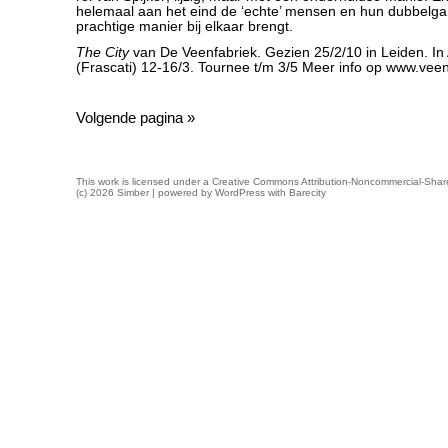
helemaal aan het eind de ‘echte’ mensen en hun dubbelg
prachtige manier bij elkaar brengt.
The City
van De Veenfabriek. Gezien 25/2/10 in Leiden. I
(Frascati) 12-16/3. Tournee t/m 3/5 Meer info op www.veen
Volgende pagina »
This work is licensed under a
Creative Commons Attribution-Noncommercial-Share
(c) 2026 Simber | powered by
WordPress
with
Barecity