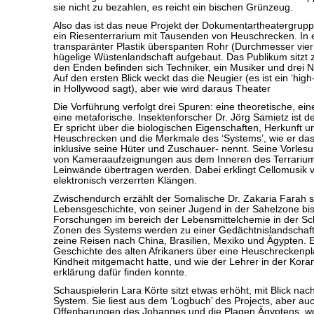
sie nicht zu bezahlen, es reicht ein bischen Grünzeug.
Also das ist das neue Projekt der Dokumentartheatergruppe
ein Riesenterrarium mit Tausenden von Heuschrecken. In
transparänter Plastik überspanten Rohr (Durchmesser vier 
hügelige Wüstenlandschaft aufgebaut. Das Publikum sitzt z
den Enden befinden sich Techniker, ein Musiker und drei N
Auf den ersten Blick weckt das die Neugier (es ist ein ‘hig
in Hollywood sagt), aber wie wird daraus Theater
Die Vorführung verfolgt drei Spuren: eine theoretische, ein
eine metaforische. Insektenforscher Dr. Jörg Samietz ist d
Er spricht über die biologischen Eigenschaften, Herkunft 
Heuschrecken und die Merkmale des ‘Systems’, wie er das
inklusive seine Hüter und Zuschauer- nennt. Seine Vorlesu
von Kameraaufzeignungen aus dem Inneren des Terrariums
Leinwände übertragen werden. Dabei erklingt Cellomusik v
elektronisch verzerrten Klängen.
Zwischendurch erzählt der Somalische Dr. Zakaria Farah 
Lebensgeschichte, von seiner Jugend in der Sahelzone bis
Forschungen im bereich der Lebensmittelchemie in der Sc
Zonen des Systems werden zu einer Gedächtnislandschaft,
zeine Reisen nach China, Brasilien, Mexiko und Ägypten. Ei
Geschichte des alten Afrikaners über eine Heuschreckenpla
Kindheit mitgemacht hatte, und wie der Lehrer in der Kora
erklärung dafür finden konnte.
Schauspielerin Lara Körte sitzt etwas erhöht, mit Blick nac
System. Sie liest aus dem ‘Logbuch’ des Projects, aber auc
Offenbarungen des Johannes und die Plagen Ägyptens, 