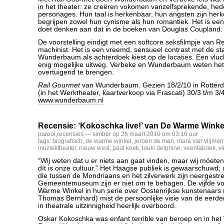
in het theater: ze creëren vokomen vanzelfsprekende, h
personages. Hun taal is herkenbaar, hun angsten zijn her
begrijpen zowel hun cynisme als hun romantiek. Het is ee
doet denken aan dat in de boeken van Douglas Coupland.
De voorstelling eindigt met een softcore seksfilmpje van 
machinist. Het is een vreemd, sensueel contrast met de sta
Wunderbaum als achterdoek kiest op de locaties. Een vlucht
enig mogelijke uitweg. Verbeke en Wunderbaum weten het 
overtuigend te brengen.
Rail Gourmet
van Wunderbaum. Gezien 18/2/10 in Rotter
(in het Werktheater, kaartverkoop via Frascati) 30/3 t/m 3/
www.wunderbaum.nl
Recensie: ‘Kokoschka live!’ van De Warme Winkel
parool
,
recensies
— simber op 26 maart 2010 om 03:16 uur
tags:
biografisch
,
de warme winkel
,
jeroen de man
,
mara van vlijmen
muziektheater
,
nieuw west
,
paul koek
,
touki delphine
,
veenfabriek
,
vi
“Wij weten dat u er niets aan gaat vinden, maar wij móete
dít is onze cultuur.” Het Haagse publiek is gewaarschuwd;
die tussen de Mondriaans en het zilverwerk zijn neergestre
Gemeentemuseum zijn er niet om te behagen. De vijfde vo
Warme Winkel in hun serie over Oostenrijkse kunstenaars (
Thomas Bernhard) mist de persoonlijke visie van de eerde
in theatrale uitzinnigheid heerlijk overboord.
Oskar Kokoschka was enfant terrible van beroep en in he