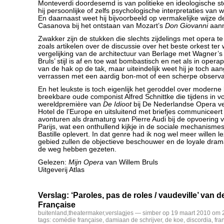
Monteverdi doordesemd is van politieke en ideologische s
hij persoonlijke of zelfs psychologische interpretaties van 
En daarnaast weet hij bijvoorbeeld op vermakelijke wijze 
Casanova bij het ontstaan van Mozart’s
Don Giovanni
aann
Zwakker zijn de stukken die slechts zijdelings met opera 
zoals artikelen over de discussie over het beste orkest ter 
vergelijking van de architectuur van Berlage met Wagner’
Bruls’ stijl is af en toe wat bombastisch en net als in operap
van de hak op de tak, maar uiteindelijk weet hij je toch a
verrassen met een aardig bon-mot of een scherpe observa
En het leukste is toch eigenlijk het geroddel over moderne 
breekbare oude componist Alfred Schnittke die tijdens in v
wereldpremière van
De Idioot
bij De Nederlandse Opera veil
Hotel de l’Europe en uitsluitend met briefjes communiceert 
avonturen als dramaturg van Pierre Audi bij de opvoering
Parijs, wat een onthullend kijkje in de sociale mechanisme
Bastille oplevert. In dat genre had ik nog wel meer willen 
gebied zullen de objectieve beschouwer en de loyale drama
de weg hebben gezeten.
Gelezen:
Mijn Opera
van Willem Bruls
Uitgeverij Atlas
Verslag: ‘Paroles, pas de roles / vaudeville’ van
Française
buitenland
,
theatermaker
,
verslagjes
— simber op 19 maart 2010 om 2
tags:
comédie française
,
damiaan de schrijver
,
de koe
,
discordia
,
fra