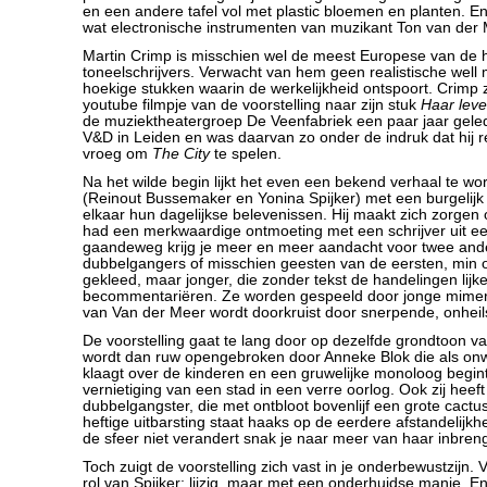
en een andere tafel vol met plastic bloemen en planten. E
wat electronische instrumenten van muzikant Ton van der
Martin Crimp is misschien wel de meest Europese van de 
toneelschrijvers. Verwacht van hem geen realistische well
hoekige stukken waarin de werkelijkheid ontspoort. Crimp z
youtube filmpje van de voorstelling naar zijn stuk
Haar lev
de muziektheatergroep De Veenfabriek een paar jaar gele
V&D in Leiden en was daarvan zo onder de indruk dat hij 
vroeg om
The City
te spelen.
Na het wilde begin lijkt het even een bekend verhaal te w
(Reinout Bussemaker en Yonina Spijker) met een burgelijk 
elkaar hun dagelijkse belevenissen. Hij maakt zich zorgen ov
had een merkwaardige ontmoeting met een schrijver uit ee
gaandeweg krijg je meer en meer aandacht voor twee ande
dubbelgangers of misschien geesten van de eersten, min o
gekleed, maar jonger, die zonder tekst de handelingen lijke
becommentariëren. Ze worden gespeeld door jonge mimer
van Van der Meer wordt doorkruist door snerpende, onheil
De voorstelling gaat te lang door op dezelfde grondtoon v
wordt dan ruw opengebroken door Anneke Blok die als o
klaagt over de kinderen en een gruwelijke monoloog begin
vernietiging van een stad in een verre oorlog. Ook zij heef
dubbelgangster, die met ontbloot bovenlijf een grote cactu
heftige uitbarsting staat haaks op de eerdere afstandelijkh
de sfeer niet verandert snak je naar meer van haar inbren
Toch zuigt de voorstelling zich vast in je onderbewustzijn.
rol van Spijker; lijzig, maar met een onderhuidse manie. E