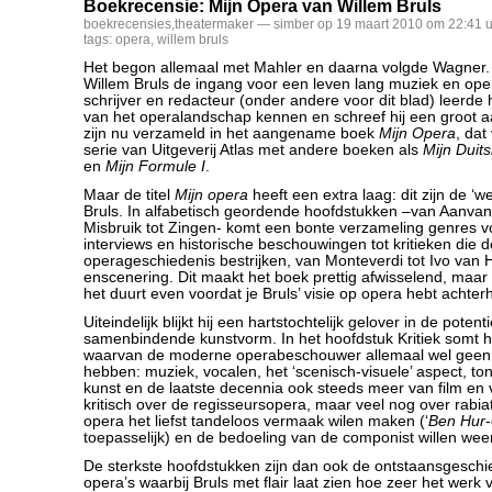
Boekrecensie: Mijn Opera van Willem Bruls
boekrecensies
,
theatermaker
— simber op 19 maart 2010 om 22:41 u
tags:
opera
,
willem bruls
Het begon allemaal met Mahler en daarna volgde Wagner.
Willem Bruls de ingang voor een leven lang muziek en ope
schrijver en redacteur (onder andere voor dit blad) leerde h
van het operalandschap kennen en schreef hij een groot aa
zijn nu verzameld in het aangename boek
Mijn Opera
, dat
serie van Uitgeverij Atlas met andere boeken als
Mijn Duit
en
Mijn Formule I
.
Maar de titel
Mijn opera
heeft een extra laag: dit zijn de ‘
Bruls. In alfabetisch geordende hoofdstukken –van Aanva
Misbruik tot Zingen- komt een bonte verzameling genres vo
interviews en historische beschouwingen tot kritieken die d
operageschiedenis bestrijken, van Monteverdi tot Ivo van
enscenering. Dit maakt het boek prettig afwisselend, maar
het duurt even voordat je Bruls’ visie op opera hebt achter
Uiteindelijk blijkt hij een hartstochtelijk gelover in de poten
samenbindende kunstvorm. In het hoofdstuk Kritiek somt h
waarvan de moderne operabeschouwer allemaal wel geen
hebben: muziek, vocalen, het ‘scenisch-visuele’ aspect, to
kunst en de laatste decennia ook steeds meer van film en v
kritisch over de regisseursopera, maar veel nog over rab
opera het liefst tandeloos vermaak wilen maken (‘
Ben Hur
toepasselijk) en de bedoeling van de componist willen we
De sterkste hoofdstukken zijn dan ook de ontstaansgesch
opera’s waarbij Bruls met flair laat zien hoe zeer het werk