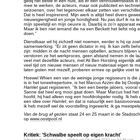
gedij het beste in een huis, als er een vertrouwensbasis 
mee te werken, de acteurs, maar ook publiciteit en technie
seizoenen, over het tegenover elkaar zetten van verschille
Dat is heel inspirerend. Mijn werk is altijd heel divers gewee
nieuwsgierigheid en jonge hondigheid. Nu pas durf ik na t
míjn speelstijl en míjn oeuvre is. Daarbij is zo’n apparaat 
Maar ik ben niet iemand die na een Beckett het liefst nóg e
doen.”
Dienstbaar wil hij zichzelf niet noemen, eerder is hij op zo
samenwerking. “Er zit geen dictator in mij. Ik kan zelfs beh
zijn: midden in de nacht mensen opbellen, acteurs blijven
verstoren ze het werkproces, geen afstand nemen in de la
veel met dezelfde acteurs, met Ali Ben Horsting eigenlijk al
veel tijd om nieuwe mensen of nieuw materiaal eigen te m
laten gisten met mezelf, proberen ermee op gelijke voet te
Hoewel Whien een van de weinige jonge regisseurs is die 
is in het toneelrepertoire, is het Marcus Azzini die bij Oos
Hamlet
gaat regisseren. “Ik ben een beetje jaloers, vooral
Sanne dat heel erg mooi gaat doen. Maar Marcus had het pl
hoofd; hij had alleen nog een hoofdrolspeler nodig. Ik heb u
een idee over
Hamlet
, en dat is natuurlijk een basisvoorw
ik heb mezelf wel de voorstelling ingewerkt: ik ga meespel
Van de brug af gezien
staat 24 en 25 maart in de Stadssc
op
www.oostpool.nl
Kritiek: ‘Schwalbe speelt op eigen kracht’