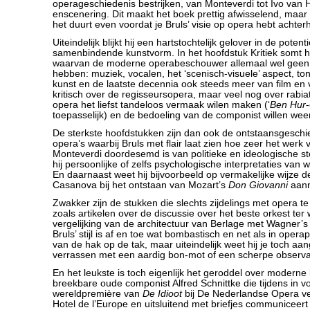
operageschiedenis bestrijken, van Monteverdi tot Ivo van
enscenering. Dit maakt het boek prettig afwisselend, maar
het duurt even voordat je Bruls’ visie op opera hebt achter
Uiteindelijk blijkt hij een hartstochtelijk gelover in de poten
samenbindende kunstvorm. In het hoofdstuk Kritiek somt h
waarvan de moderne operabeschouwer allemaal wel geen
hebben: muziek, vocalen, het ‘scenisch-visuele’ aspect, to
kunst en de laatste decennia ook steeds meer van film en v
kritisch over de regisseursopera, maar veel nog over rab
opera het liefst tandeloos vermaak wilen maken (‘
Ben Hur
toepasselijk) en de bedoeling van de componist willen we
De sterkste hoofdstukken zijn dan ook de ontstaansgesch
opera’s waarbij Bruls met flair laat zien hoe zeer het werk
Monteverdi doordesemd is van politieke en ideologische s
hij persoonlijke of zelfs psychologische interpretaties van 
En daarnaast weet hij bijvoorbeeld op vermakelijke wijze 
Casanova bij het ontstaan van Mozart’s
Don Giovanni
aann
Zwakker zijn de stukken die slechts zijdelings met opera 
zoals artikelen over de discussie over het beste orkest ter 
vergelijking van de architectuur van Berlage met Wagner’
Bruls’ stijl is af en toe wat bombastisch en net als in operap
van de hak op de tak, maar uiteindelijk weet hij je toch a
verrassen met een aardig bon-mot of een scherpe observa
En het leukste is toch eigenlijk het geroddel over moderne 
breekbare oude componist Alfred Schnittke die tijdens in v
wereldpremière van
De Idioot
bij De Nederlandse Opera veil
Hotel de l’Europe en uitsluitend met briefjes communiceert 