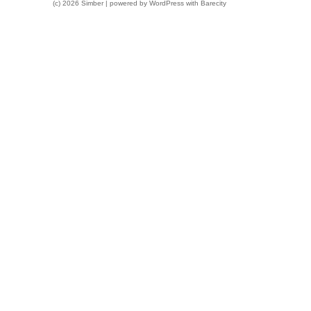
(c) 2026 Simber | powered by
WordPress
with
Barecity