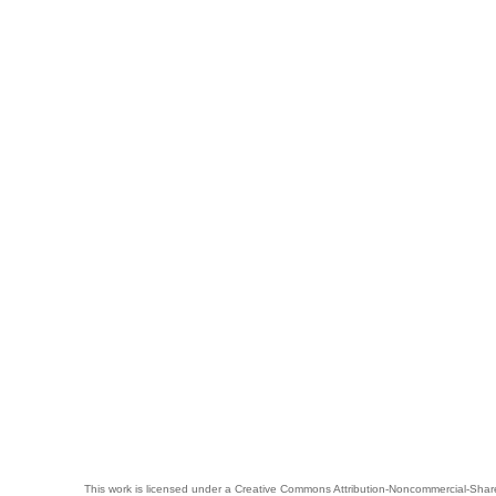
This work is licensed under a
Creative Commons Attribution-Noncommercial-Share