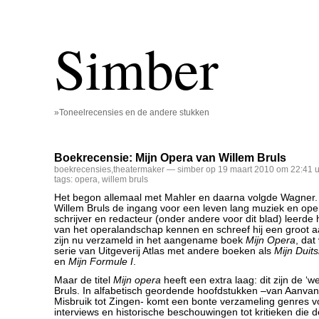
Simber
»Toneelrecensies en de andere stukken
Boekrecensie: Mijn Opera van Willem Bruls
boekrecensies
,
theatermaker
— simber op 19 maart 2010 om 22:41 u
tags:
opera
,
willem bruls
Het begon allemaal met Mahler en daarna volgde Wagner.
Willem Bruls de ingang voor een leven lang muziek en ope
schrijver en redacteur (onder andere voor dit blad) leerde h
van het operalandschap kennen en schreef hij een groot aa
zijn nu verzameld in het aangename boek
Mijn Opera
, dat
serie van Uitgeverij Atlas met andere boeken als
Mijn Duit
en
Mijn Formule I
.
Maar de titel
Mijn opera
heeft een extra laag: dit zijn de ‘
Bruls. In alfabetisch geordende hoofdstukken –van Aanva
Misbruik tot Zingen- komt een bonte verzameling genres vo
interviews en historische beschouwingen tot kritieken die d