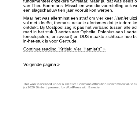
fundamenteel onzekere twijfelaar. Maar ja, dat was deels oo
van Theu Boermans. Misschien was die voorstelling ook wel
een slagschaduw tien jaar vooruit kon werpen.
Maar het was allerminst een straf om vier keer
Hamlet
uitzi
vol met ideeën, thema’s, actuele aforismes dat je iedere k
ontdekt. Bij Oostpool zag ik pas het verband tussen alle 
raad in het stuk (Laertes aan Ophelia, Polonius aan Laert
toneelspelers, enzovoort) en DUS maakte zichtbaar hoe be
in-het-stuk is voor Gertrude.
Continue reading “Kritiek: Vier ‘Hamlet’s” »
Volgende pagina »
This work is licensed under a
Creative Commons Attribution-Noncommercial-Share
(c) 2026 Simber | powered by
WordPress
with
Barecity