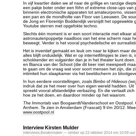
In vijf kwartier dalen we af naar de grillige en ranzige die
een pakje boter onder een föhn of extreme close-ups van p
binnenin electronische apparaten tot amateurporno, viss
een pan en de mondholte van Floor van Leeuwen. De so
de Jong en Florentijn Boddendijk versnijdt het opgewekte
Youtube sterren met opgefokte techno.
Slechts één moment is er een soort interactie met elkaar a
astronautenpoppetje naadloos van het ene scherm naar h
beweegt. Verder is het vooral psychedelische en surrealist
Het is inventief gemaakt en leuk om naar te kijken maar de
alles blijft onduidelijk. Wat er op internetfilmpjes te zien is,
schokkender en vulgairder dan je in het theater kunt doen. 
en Bianca van der Schoot (die dit keer niet meespeelt maar
te gaan om de vraag wat voor soort mensen het zijn, die zi
intimiteit hun slaapkamer via het beeldscherm zo blootgev
In hun eerdere voorstellingen, zoals
Bimbo
of
Hideous (w
indruk dat ze het meer over hun eigen wereld hadden. Uit
spreekt vooral afstandelijke verbazing. En die vertaalt zic
hoe ze het doen, en daardoor minder op het waarom.
The Immortals
van Boogaerdt/Vanderschoot en Oostpool. G
Arnhem. Te zien in Amsterdam (Frascati) 9 t/m 20/12. Meer
www.oostpool.nl
Interview Kirsten Mulder
interviews
,
theatermaker
— simber op 22 oktober 2014 om 10:09 uur