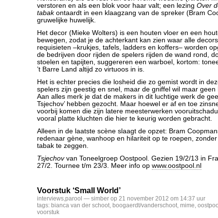
verstoren en als een blok voor haar valt; een lezing
Over d
tabak
ontaardt in een klaagzang van de spreker (Bram Co
gruwelijke huwelijk.
Het decor (Mieke Wolters) is een houten vloer en een hou
bewegen, zodat je de achterkant kan zien waar alle decor
requisieten –krukjes, tafels, ladders en koffers– worden 
de bedrijven door rijden de spelers rijden de wand rond, 
stoelen en tapijten, suggereren een warboel, kortom: tone
’t Barre Land altijd zo virtuoos in is.
Het is echter precies die losheid die zo gemist wordt in dez
spelers zijn geestig en snel, maar de gniffel wil maar gee
Aan alles merk je dat de makers in dit luchtige werk de gee
Tsjechov’ hebben gezocht. Maar hoewel er af en toe zins
voorbij komen die zijn latere meesterwerken vooruitschaduw
vooral platte kluchten die hier te keurig worden gebracht.
Alleen in de laatste scène slaagt de opzet: Bram Coopman
redenaar gène, wanhoop en hilariteit op te roepen, zonde
tabak te zeggen.
Tsjechov
van Toneelgroep Oostpool. Gezien 19/2/13 in Fras
27/2. Tournee t/m 23/3. Meer info op
www.oostpool.nl
Voorstuk ‘Small World’
interviews
,
parool
— simber op 21 november 2012 om 14:37 uur
tags:
bianca van der schoot
,
boogaerdt/vanderschoot
,
mime
,
oostpoo
voorstuk