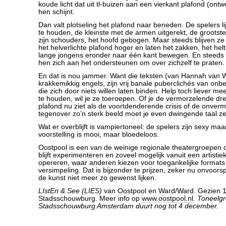
koude licht dat uit tl-buizen aan een vierkant plafond (on
hen schijnt.
Dan valt plotseling het plafond naar beneden. De spelers 
te houden, de kleinste met de armen uitgerekt, de grootste
zijn schouders, het hoofd gebogen. Maar steeds blijven ze 
het helverlichte plafond hoger en laten het zakken, het hel
lange jongens eronder naar één kant bewegen. En steeds 
hen zich aan het ondersteunen om over zichzelf te praten.
En dat is nou jammer. Want die teksten (van Hannah van W
krakkemikkig engels, zijn vrij banale puberclichés van onb
die zich door niets willen laten binden. Help toch liever m
te houden, wil je ze toeroepen. Of je de vermorzelende dre
plafond nu ziet als de voortdenderende crisis of de onvermi
tegenover zo’n sterk beeld moet je even dwingende taal zet
Wat er overblijft is vampiertoneel: de spelers zijn sexy m
voorstelling is mooi, maar bloedeloos.
Oostpool is een van de weinige regionale theatergroepen d
blijft experimenteren en zoveel mogelijk vanuit een artistieke
opereren, waar anderen kiezen voor toegankelijke format
versimpeling. Dat is bijzonder te prijzen, zeker nu onvoorsp
de kunst niet meer zo gewenst lijken.
LIstEn & See (LIES)
van Oostpool en Ward/Ward. Gezien 1
Stadsschouwburg. Meer info op
www.oostpool.nl
. Toneelg
Stadsschouwburg Amsterdam duurt nog tot 4 december.