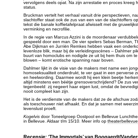
vervolgens deels opat. Na zijn arrestatie en proces kreeg hi
status.
Bruckman vertelt het verhaal vanuit drie perspectieven, n
slachtoffer staat ook de zus van een van de slachtoffers op
tekst die banale koffietafelpraat afwisselt met de gruwelijks
verminking en necrofilie.
In de regie van Marcus Azzini is de moordenaar verdubbel
gespeeld door een man. De vier spelers Sebas Berman,
Abe Dijkman en Jurriën Remkes hebben vaak een onderkoe
levenloze blik, maar bij de verleidingsscènes – Dahlmer pi
buurt van homoclubs en nodigde ze uit bij hem thuis om te
blowen – komt erotische spanning naar boven.
Dahlmer lijkt in de visie van de makers met name een jonge
homoseksualiteit onderdrukt, te ver gaat in een perverse z
en heelwording. Daarmee wordt hij een klein beetje herkenb
altijd minstens een béétje grensoverschrijdend? De zus ve
tegenbeeld: zij negeert haar eigen lust, omdat de bevredi
nooit compleet kan zijn.
Het is de verdienste van de makers dat ze de afschuw zod
als toeschouwer niet afhaakt. En dat je samen met weerzi
levenslust proeft.
Kogelvis
door Toneelgroep Oostpool en Bellevue Lunchthea
in Bellevue. Aldaar t/m 15/10. Meer info op
theaterbellevue
Recensie: ‘The Immortals’ van Boogaerdt/Vande