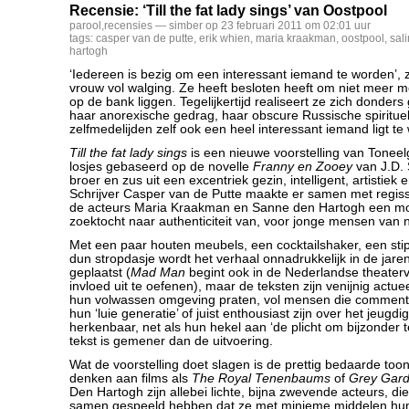
Recensie: ‘Till the fat lady sings’ van Oostpool
parool
,
recensies
— simber op 23 februari 2011 om 02:01 uur
tags:
casper van de putte
,
erik whien
,
maria kraakman
,
oostpool
,
sal
hartogh
‘Iedereen is bezig om een interessant iemand te worden’, 
vrouw vol walging. Ze heeft besloten heeft om niet meer me
op de bank liggen. Tegelijkertijd realiseert ze zich donder
haar anorexische gedrag, haar obscure Russische spiritue
zelfmedelijden zelf ook een heel interessant iemand ligt te
Till the fat lady sings
is een nieuwe voorstelling van Tonee
losjes gebaseerd op de novelle
Franny en Zooey
van J.D. 
broer en zus uit een excentriek gezin, intelligent, artistiek e
Schrijver Casper van de Putte maakte er samen met regis
de acteurs Maria Kraakman en Sanne den Hartogh een mo
zoektocht naar authenticiteit van, voor jonge mensen van 
Met een paar houten meubels, een cocktailshaker, een sti
dun stropdasje wordt het verhaal onnadrukkelijk in de jaren v
geplaatst (
Mad Man
begint ook in de Nederlandse theaterv
invloed uit te oefenen), maar de teksten zijn venijnig actu
hun volwassen omgeving praten, vol mensen die comment
hun ‘luie generatie’ of juist enthousiast zijn over het jeugdig
herkenbaar, net als hun hekel aan ‘de plicht om bijzonder 
tekst is gemener dan de uitvoering.
Wat de voorstelling doet slagen is de prettig bedaarde toon
denken aan films als
The Royal Tenenbaums
of
Grey Gar
Den Hartogh zijn allebei lichte, bijna zwevende acteurs, di
samen gespeeld hebben dat ze met minieme middelen hun 