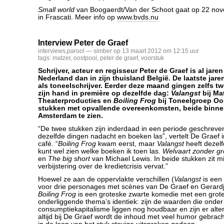
Small world
van Boogaerdt/Van der Schoot gaat op 22 nov
in Frascati. Meer info op
www.bvds.nu
Interview Peter de Graef
interviews
,
parool
— simber op 13 maart 2012 om 12:15 uur
tags:
matzer
,
oostpool
,
peter de graef
,
voorstuk
Schrijver, acteur en regisseur Peter de Graef is al jare
Nederland dan in zijn thuisland België. De laatste jaren
als toneelschrijver. Eerder deze maand gingen zelfs t
zijn hand in première op dezelfde dag:
Valangst
bij Ma
Theaterproducties en
Boiling Frog
bij Toneelgroep Oo
stukken met opvallende overeenkomsten, beide binne
Amsterdam te zien.
“De twee stukken zijn inderdaad in een periode geschreven
dezelfde dingen nadacht en boeken las”, vertelt De Graef
café. “
Boiling Frog
kwam eerst, maar
Valangst
heeft dezelf
kunt wel zien welke boeken ik toen las.
Welvaart zonder gr
en
The big short
van Michael Lewis. In beide stukken zit mi
verbijstering over de kredietcrisis vervat.”
Hoewel ze aan de oppervlakte verschillen (
Valangst
is een
voor drie personages met scènes van De Graef en Gerardj
Boiling Frog
is een groteske zwarte komedie met een grote 
onderliggende thema’s identiek: zijn de waarden die onder
consumptiekapitalisme liggen nog houdbaar en zijn er alte
altijd bij De Graef wordt de inhoud met veel humor gebrac