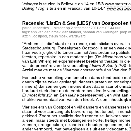
Valangst
is te zien in Bellevue op 14 en 15/3
www.matzer.o
Boiling Frog
is te zien in Frascati van 10-14/4
www.oostpool
Recensie: ‘LIstEn & See (LIES)’ van Oostpool en
parool
,
recensies
— simber op 2 december 2011 om 02:44 uur
tags:
ann van den broek
,
dans/toneel
,
hannah van wieringen
,
joep v
azzini
,
oostpool
,
theun mosk
,
ward/ward
“Arnhem till I die” staat er op ronde, rode stickers overal in
Stadsschouwburg. Toneelgroep Oostpool is er een week 
haar veelzijdigheid te tonen aan het Amsterdamse publiek: 
feesten, repertoire in een moderne jas (
De Misantroop
van 
van Erik Whien) en experimenteel beeldend theater. In die 
valt de première van de voorstelling
LIstEn & See (LIES)
di
Azzini maakte met de Vlaamse choreografe Ann Van den B
Een echte versmelting van toneel en dans stond beide ma
daarin zijn ze zeker geslaagd; dansers praten en toneelsp
mimers) dansen en geen moment ziet dat er raar of onnatuu
borduurt sterk door op de eerdere beeldende voorstellinge
Er moet licht zijn
en
Een kleine zeemeermin
), en wint aan 
strakke vormentaal van Van den Broek. Alleen inhoudelijk i
Vier spelers van Oostpool en vijf dansers en danseresse
staan al voor aanvang als bevroren op het toneel, in nonc
gekleed. Zodra het zaallicht dooft rennen ze kriskras over
alleen, maar steeds met botsingen en korte, heftige mome
zoenen, droogneuken, elkaar in de houdgreep nemen, of d
ander vermoord, met bewegingen als uit een videogame. Z