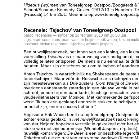
Hideous (wo)men
van Toneelgroep Oostpool/Boogaerdt & 
Schoot/Susanne Kennedy. Gezien 19/12/13 in Haarlem. Te
(Frascati) 14 t/m 25/1. Meer info op
www.toneelgroepoostpo
Recensie: ‘Tsjechov’ van Toneelgroep Oostpool
parool
,
recensies
— simber op 28 februari 2013 om 10:00 uur
tags:
bram coopmans
,
bram van der heijden
,
erik whien
,
kirsten mul
oostpool
,
stefan rokebrand
,
tsjechov
,
wendell jaspers
Een huwelijksaanzoek, het innen van een lening, een lezin
voorstelling
Tsjechov
is er maar weinig voor nodig om dit so
volledig te laten ontsporen. De mens is nu eenmaal te drifti
houden. Maar zijn de scènes nou om te lachen of aandoenl
Anton Tsjechov is waarschijnlijk na Shakespeare de beste 
toneelschrijver. Maar vóór de Russische arts (schrijven deed h
zijn meesterwerken als
Drie zusters
,
Oom Wanja
of
De ker
overigens aanstaande zaterdag in een nieuwe versie in pr
schreef, pende hij een paar korte, kluchtige eenacters voo
vaudevilletheaters van Moskou. Met kenmerkende zelfspot s
werk: “Ik ben erin geslaagd onnozele stukken te schrijven,
onnozel zijn, enorm succes hebben.”
Regisseur Erik Whien heeft nu bij Toneelgroep Oostpool dr
achter elkaar geplakt. In
Het huwelijksaanzoek
raakt klein
van der Heijden hopeloos verstrikt in gekrakeel over het 
stukje wei met zijn buurmeisje (Wendell Jaspers, erg leuk) d
huwelijk komt vragen;
De Beer
is een onbeschofte legeroffi
Rokebrand) die de rust van een vrome weduwe (Kirsten M