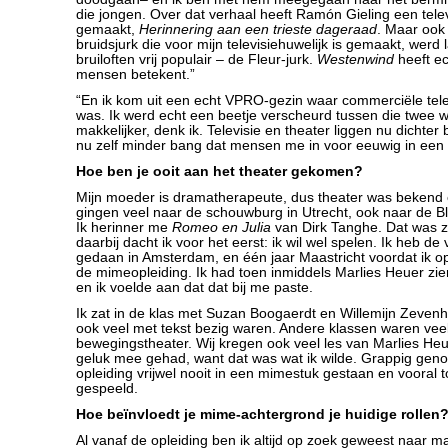
die jongen. Over dat verhaal heeft Ramón Gieling een tel
gemaakt,
Herinnering aan een trieste dageraad
. Maar ook 
bruidsjurk die voor mijn televisiehuwelijk is gemaakt, werd 
bruiloften vrij populair – de Fleur-jurk.
Westenwind
heeft ec
mensen betekent.”
“En ik kom uit een echt VPRO-gezin waar commerciële telev
was. Ik werd echt een beetje verscheurd tussen die twee w
makkelijker, denk ik. Televisie en theater liggen nu dichter b
nu zelf minder bang dat mensen me in voor eeuwig in een 
Hoe ben je ooit aan het theater gekomen?
Mijn moeder is dramatherapeute, dus theater was bekend
gingen veel naar de schouwburg in Utrecht, ook naar de Bl
Ik herinner me
Romeo en Julia
van Dirk Tanghe. Dat was z
daarbij dacht ik voor het eerst: ik wil wel spelen. Ik heb de
gedaan in Amsterdam, en één jaar Maastricht voordat ik 
de mimeopleiding. Ik had toen inmiddels Marlies Heuer zi
en ik voelde aan dat dat bij me paste.
Ik zat in de klas met Suzan Boogaerdt en Willemijn Zeven
ook veel met tekst bezig waren. Andere klassen waren vee
bewegingstheater. Wij kregen ook veel les van Marlies Heu
geluk mee gehad, want dat was wat ik wilde. Grappig geno
opleiding vrijwel nooit in een mimestuk gestaan en vooral t
gespeeld.
Hoe beïnvloedt je mime-achtergrond je huidige rollen
Al vanaf de opleiding ben ik altijd op zoek geweest naar m