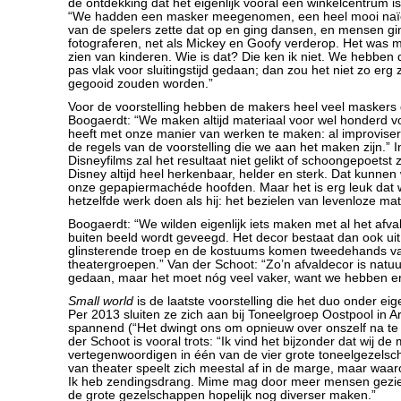
de ontdekking dat het eigenlijk vooral een winkelcentrum i
“We hadden een masker meegenomen, een heel mooi naïef
van de spelers zette dat op en ging dansen, en mensen gin
fotograferen, net als Mickey en Goofy verderop. Het was 
zien van kinderen. Wie is dat? Die ken ik niet. We hebben 
pas vlak voor sluitingstijd gedaan; dan zou het niet zo erg z
gegooid zouden worden.”
Voor de voorstelling hebben de makers heel veel maskers 
Boogaerdt: “We maken altijd materiaal voor wel honderd vo
heeft met onze manier van werken te maken: al improvis
de regels van de voorstelling die we aan het maken zijn.” In
Disneyfilms zal het resultaat niet gelikt of schoongepoetst zi
Disney altijd heel herkenbaar, helder en sterk. Dat kunnen
onze gepapiermachéde hoofden. Maar het is erg leuk dat w
hetzelfde werk doen als hij: het bezielen van levenloze mat
Boogaerdt: “We wilden eigenlijk iets maken met al het afval
buiten beeld wordt geveegd. Het decor bestaat dan ook ui
glinsterende troep en de kostuums komen tweedehands v
theatergroepen.” Van der Schoot: “Zo’n afvaldecor is natuur
gedaan, maar het moet nóg veel vaker, want we hebben er
Small world
is de laatste voorstelling die het duo onder ei
Per 2013 sluiten ze zich aan bij Toneelgroep Oostpool in A
spannend (“Het dwingt ons om opnieuw over onszelf na te
der Schoot is vooral trots: “Ik vind het bijzonder dat wij 
vertegenwoordigen in één van de vier grote toneelgezels
van theater speelt zich meestal af in de marge, maar waaro
Ik heb zendingsdrang. Mime mag door meer mensen gezi
de grote gezelschappen hopelijk nog diverser maken.”