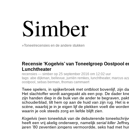
Simber
»Toneelrecensies en de andere stukken
Recensie ‘Kogelvis’ van Toneelgroep Oostpool e
Lunchtheater
recensies
— simber op 25 september 2016 om 12:02 uur
tags:
abe dijkman
,
bellevue
,
jurriën remkes
,
lunchtheater
,
marcus azz
oostpool
,
sebas berman
,
thomas cammaert
Twee spelers, in spijkerbroek met ontbloot bovenlijf, zijn da
Het slachtoffer wordt aangepakt als een pop. De dader kneed
zijn handen diep in de buik van de ander te begraven, pakt
schouderblad, tilt hem op aan de huid van zijn rug. Het is e
scène, waarbij je in je eigen lijf de plekken voelt die wor
waarin je ook steeds zorg en liefde blijft zien.
Kogelvis
(een toneelstuk van de debuterende toneelschrij
heeft een vrij akelig onderwerp, namelijk
serial killer
Jeffre
jaren ’80 zeventien jongens vermoordde, seks had met hun