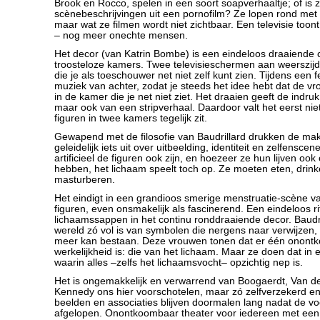
Brook en Rocco, spelen in een soort soapverhaaltje; of is z
scènebeschrijvingen uit een pornofilm? Ze lopen rond met
maar wat ze filmen wordt niet zichtbaar. Een televisie toon
– nog meer onechte mensen.
Het decor (van Katrin Bombe) is een eindeloos draaiende c
troosteloze kamers. Twee televisieschermen aan weerszij
die je als toeschouwer net niet zelf kunt zien. Tijdens een
muziek van achter, zodat je steeds het idee hebt dat de vrol
in de kamer die je net niet ziet. Het draaien geeft de indr
maar ook van een stripverhaal. Daardoor valt het eerst nie
figuren in twee kamers tegelijk zit.
Gewapend met de filosofie van Baudrillard drukken de ma
geleidelijk iets uit over uitbeelding, identiteit en zelfensce
artificieel de figuren ook zijn, en hoezeer ze hun lijven ook
hebben, het lichaam speelt toch op. Ze moeten eten, drin
masturberen.
Het eindigt in een grandioos smerige menstruatie-scène van
figuren, even onsmakelijk als fascinerend. Een eindeloos r
lichaamssappen in het continu ronddraaiende decor. Baudril
wereld zó vol is van symbolen die nergens naar verwijzen, da
meer kan bestaan. Deze vrouwen tonen dat er één onont
werkelijkheid is: die van het lichaam. Maar ze doen dat in
waarin alles –zelfs het lichaamsvocht– opzichtig nep is.
Het is ongemakkelijk en verwarrend van Boogaerdt, Van d
Kennedy ons hier voorschotelen, maar zó zelfverzekerd en
beelden en associaties blijven doormalen lang nadat de voo
afgelopen. Onontkoombaar theater voor iedereen met een