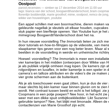
Oostpool
parool
,
recensies
— simber op 17 december 2014 om 11:00 uur
tags:
bianca van der schoot
,
boogaerdt/vanderschoot
,
bram coopma
florentijn boddendijk
,
marie groothof
,
mime
,
oostpool
,
remco de jong
wikke van houwelingen
,
youtube
Een appel schillen met een boormachine, dieren maken va
gekleurde nagellak je sleutels uit elkaar houden, cupcakes
stuk papier een bierflesje openen. Van Youtube kun je het 
mimegroep Boogaerdt/Vanderschoot doet het na.
In hun nieuwe voorstelling
The Immortals
lieten ze zich me
door tutorials en
how-to
-filmpjes op de videosite, van men
slaapkamer tips geven voor een nog beter leven. Maar al 
beelden in de voorstelling in weirde en unheimische richtin
Hoewel: voorstelling?
The Immortals
is meer een installati
vier kamertjes in het midden (ontworpen door Wikke van 
je als publiek vrijelijk omheen mag lopen. De kamers zijn 
rolgordijnen en luxaflex, in ieder kamertje is een speler in
camera’s en talloze attributen en de video’s die ze maken zi
vier grote schermen aan de buitenkant.
Als je als toeschouwer even gaat zitten, kun je dus de vier
maar slechts bij één kamer naar binnen gluren om te zien
wordt. Het contrast tussen beeld en echt is het lolligst: zie
Coopmans in een potje poepen? Nee hoor, in het echt zie 
weer met een dikke spuit ontbijtkoekkledder. Likt Suzann
gebruikte tampon? Nee, het blijkt met limonade. Alleen de
contactlenzen van Marie Groothof zijn echt.