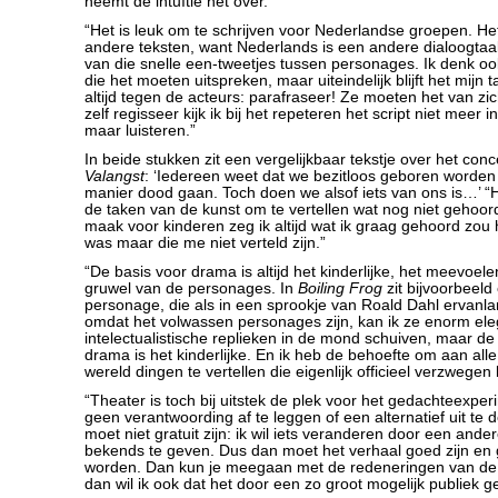
neemt de intuïtie het over.”
“Het is leuk om te schrijven voor Nederlandse groepen. H
andere teksten, want Nederlands is een andere dialoogta
van die snelle een-tweetjes tussen personages. Ik denk oo
die het moeten uitspreken, maar uiteindelijk blijft het mijn 
altijd tegen de acteurs: parafraseer! Ze moeten het van zic
zelf regisseer kijk ik bij het repeteren het script niet meer in
maar luisteren.”
In beide stukken zit een vergelijkbaar tekstje over het conce
Valangst
: ‘Iedereen weet dat we bezitloos geboren worden
manier dood gaan. Toch doen we alsof iets van ons is…’ “H
de taken van de kunst om te vertellen wat nog niet gehoord 
maak voor kinderen zeg ik altijd wat ik graag gehoord zou
was maar die me niet verteld zijn.”
“De basis voor drama is altijd het kinderlijke, het meevoel
gruwel van de personages. In
Boiling Frog
zit bijvoorbeeld 
personage, die als in een sprookje van Roald Dahl ervanlan
omdat het volwassen personages zijn, kan ik ze enorm el
intelectualistische replieken in de mond schuiven, maar de
drama is het kinderlijke. En ik heb de behoefte om aan all
wereld dingen te vertellen die eigenlijk officieel verzwegen b
“Theater is toch bij uitstek de plek voor het gedachteexper
geen verantwoording af te leggen of een alternatief uit te
moet niet gratuit zijn: ik wil iets veranderen door een andere
bekends te geven. Dus dan moet het verhaal goed zijn en
worden. Dan kun je meegaan met de redeneringen van de
dan wil ik ook dat het door een zo groot mogelijk publiek g