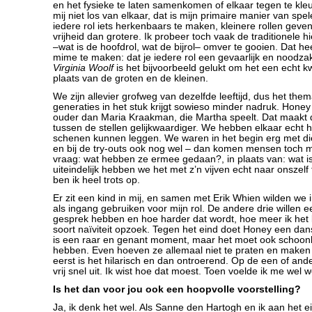
en het fysieke te laten samenkomen of elkaar tegen te kleu
mij niet los van elkaar, dat is mijn primaire manier van spe
iedere rol iets herkenbaars te maken, kleinere rollen gev
vrijheid dan grotere. Ik probeer toch vaak de traditionele hi
–wat is de hoofdrol, wat de bijrol– omver te gooien. Dat he
mime te maken: dat je iedere rol een gevaarlijk en noodzake
Virginia Woolf
is het bijvoorbeeld gelukt om het een echt k
plaats van de groten en de kleinen.
We zijn allevier grofweg van dezelfde leeftijd, dus het the
generaties in het stuk krijgt sowieso minder nadruk. Honey
ouder dan Maria Kraakman, die Martha speelt. Dat maakt
tussen de stellen gelijkwaardiger. We hebben elkaar echt 
schenen kunnen leggen. We waren in het begin erg met die 
en bij de try-outs ook nog wel – dan komen mensen toch m
vraag: wat hebben ze ermee gedaan?, in plaats van: wat i
uiteindelijk hebben we het met z’n vijven echt naar onszel
ben ik heel trots op.
Er zit een kind in mij, en samen met Erik Whien wilden we 
als ingang gebruiken voor mijn rol. De andere drie willen e
gesprek hebben en hoe harder dat wordt, hoe meer ik het 
soort naïviteit opzoek. Tegen het eind doet Honey een da
is een raar en genant moment, maar het moet ook schoonh
hebben. Even hoeven ze allemaal niet te praten en maken
eerst is het hilarisch en dan ontroerend. Op de een of and
vrij snel uit. Ik wist hoe dat moest. Toen voelde ik me wel
Is het dan voor jou ook een hoopvolle voorstelling?
Ja, ik denk het wel. Als Sanne den Hartogh en ik aan het 