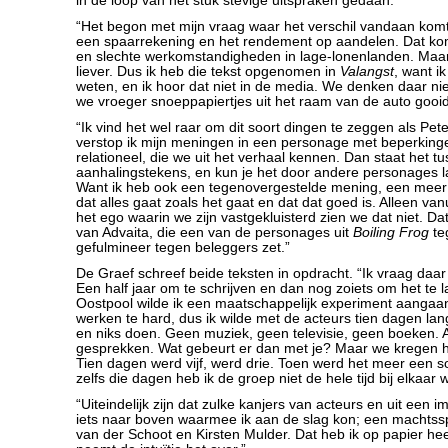
in de loop van het stuk stevige uitspraken gedaan.
“Het begon met mijn vraag waar het verschil vandaan komt
een spaarrekening en het rendement op aandelen. Dat ko
en slechte werkomstandigheden in lage-lonenlanden. Maa
liever. Dus ik heb die tekst opgenomen in
Valangst
, want ik
weten, en ik hoor dat niet in de media. We denken daar nie
we vroeger snoeppapiertjes uit het raam van de auto gooi
“Ik vind het wel raar om dit soort dingen te zeggen als Pe
verstop ik mijn meningen in een personage met beperkinge
relationeel, die we uit het verhaal kennen. Dan staat het t
aanhalingstekens, en kun je het door andere personages 
Want ik heb ook een tegenovergestelde mening, een meer 
dat alles gaat zoals het gaat en dat dat goed is. Alleen va
het ego waarin we zijn vastgekluisterd zien we dat niet. Dat
van Advaita, die een van de personages uit
Boiling Frog
te
gefulmineer tegen beleggers zet.”
De Graef schreef beide teksten in opdracht. “Ik vraag daar 
Een half jaar om te schrijven en dan nog zoiets om het te l
Oostpool wilde ik een maatschappelijk experiment aangaa
werken te hard, dus ik wilde met de acteurs tien dagen la
en niks doen. Geen muziek, geen televisie, geen boeken. A
gesprekken. Wat gebeurt er dan met je? Maar we kregen h
Tien dagen werd vijf, werd drie. Toen werd het meer een 
zelfs die dagen heb ik de groep niet de hele tijd bij elkaar
“Uiteindelijk zijn dat zulke kanjers van acteurs en uit een 
iets naar boven waarmee ik aan de slag kon; een machtss
van der Schoot en Kirsten Mulder. Dat heb ik op papier hee