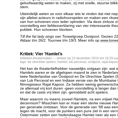
geloofwaardig weten te maken, zij met snelle, stuurse blikk
stem.
Uiteindelijk weten ze voor elkaar iets te vinden dat niet ne
zijn allebei acteurs in radiohoorspelen en maken een ritue
van hun schoenen voor ieder optreden. Via deze zinloze z
voorstelling een liefdesverklaring van vier interessante t
publiek. Hun schoenen blonken.
Till the fat lady sings
van Toneelgroep Oostpool. Gezien 22/
Aldaar t/m 26/2. Tournee t/m 19/3. Meer info op
www.tonee
Kritiek: Vier ‘Hamlet’s
kritieken
,
theatermaker
— simber op 23 december 2010 om 19:29 uu
tags:
de utrechtse spelen
,
hamlet
,
luk perceval
,
oostpool
,
rajat kapoo
Het kan de theaterliefhebber nauwelijks ontgaan zijn: wa
Hamlet
s waren er de afgelopen maand te zien in Nederland!
twee Nederlandse van Oostpool en De Utrechtse Spelen (
van Luk Perceval en een Indiase versie van de Mumbaise 
filmregisseur Rajat Kapoor. Ze hebben weinig gemeenschap
ze allemaal vrij kort duren -geen voorstelling is langer da
en dat de casts vrij klein zijn -gemiddeld acht spelers.
Maar waarom nu ineens zoveel
Hamlet
s, na een vrijwel
Ha
decennium? Misschien kan er maar één sterke nieuwe
Ha
per generatie ontstaan. Voor de generatie van ’68 was een 
tegen de macht, voor de punkers een pure ziel in een verr
Ostermeier zetten een hedendaagse Hamlet neer als een i