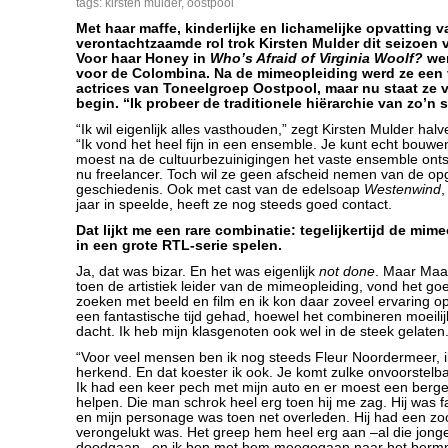
tags:
kirsten mulder
,
oostpool
Met haar maffe, kinderlijke en lichamelijke opvatting 
verontachtzaamde rol trok Kirsten Mulder dit seizoen 
Voor haar Honey in
Who’s Afraid of Virginia Woolf
?
we
voor de Colombina. Na de mimeopleiding werd ze een 
actrices van Toneelgroep Oostpool, maar nu staat ze 
begin. “Ik probeer de traditionele hiërarchie van zo’n 
“Ik wil eigenlijk alles vasthouden,” zegt Kirsten Mulder ha
“Ik vond het heel fijn in een ensemble. Je kunt echt bouw
moest na de cultuurbezuinigingen het vaste ensemble onts
nu freelancer. Toch wil ze geen afscheid nemen van de 
geschiedenis. Ook met cast van de edelsoap
Westenwind
,
jaar in speelde, heeft ze nog steeds goed contact.
Dat lijkt me een rare combinatie: tegelijkertijd de mi
in een grote RTL-serie spelen.
Ja, dat was bizar. En het was eigenlijk
not done
. Maar Maa
toen de artistiek leider van de mimeopleiding, vond het goed
zoeken met beeld en film en ik kon daar zoveel ervaring o
een fantastische tijd gehad, hoewel het combineren moeilij
dacht. Ik heb mijn klasgenoten ook wel in de steek gelaten.
“Voor veel mensen ben ik nog steeds Fleur Noordermeer, i
herkend. En dat koester ik ook. Je komt zulke onvoorstelb
Ik had een keer pech met mijn auto en er moest een ber
helpen. Die man schrok heel erg toen hij me zag. Hij was 
en mijn personage was toen net overleden. Hij had een zo
verongelukt was. Het greep hem heel erg aan –al die jon
doodgaan– en ik ben met hem meegegaan naar het berm