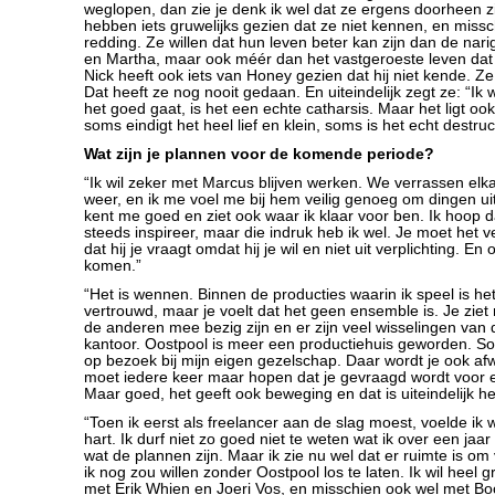
weglopen, dan zie je denk ik wel dat ze ergens doorheen z
hebben iets gruwelijks gezien dat ze niet kennen, en missc
redding. Ze willen dat hun leven beter kan zijn dan de nar
en Martha, maar ook méér dan het vastgeroeste leven dat
Nick heeft ook iets van Honey gezien dat hij niet kende. Ze
Dat heeft ze nog nooit gedaan. En uiteindelijk zegt ze: “Ik w
het goed gaat, is het een echte catharsis. Maar het ligt o
soms eindigt het heel lief en klein, soms is het echt destruct
Wat zijn je plannen voor de komende periode?
“Ik wil zeker met Marcus blijven werken. We verrassen elk
weer, en ik me voel me bij hem veilig genoeg om dingen uit
kent me goed en ziet ook waar ik klaar voor ben. Ik hoop 
steeds inspireer, maar die indruk heb ik wel. Je moet het
dat hij je vraagt omdat hij je wil en niet uit verplichting. En 
komen.”
“Het is wennen. Binnen de producties waarin ik speel is he
vertrouwd, maar je voelt dat het geen ensemble is. Je zie
de anderen mee bezig zijn en er zijn veel wisselingen van
kantoor. Oostpool is meer een productiehuis geworden. So
op bezoek bij mijn eigen gezelschap. Daar wordt je ook af
moet iedere keer maar hopen dat je gevraagd wordt voor e
Maar goed, het geeft ook beweging en dat is uiteindelijk he
“Toen ik eerst als freelancer aan de slag moest, voelde ik 
hart. Ik durf niet zo goed niet te weten wat ik over een jaar
wat de plannen zijn. Maar ik zie nu wel dat er ruimte is om 
ik nog zou willen zonder Oostpool los te laten. Ik wil heel 
met Erik Whien en Joeri Vos, en misschien ook wel met B