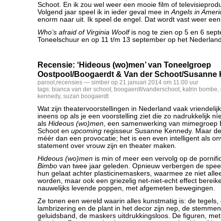
Schoot. En ik zou wel weer een mooie film of televisieprod
Volgend jaar speel ik in ieder geval mee in
Angels in Ameri
enorm naar uit. Ik speel de engel. Dat wordt vast weer een 
Who’s afraid of Virginia Woolf
is nog te zien op 5 en 6 sep
Toneelschuur en op 11 t/m 13 september op het Nederland
Recensie: ‘Hideous (wo)men’ van Toneelgroep
Oostpool/Boogaerdt & Van der Schoot/Susanne
parool
,
recensies
— simber op 21 januari 2014 om 11:00 uur
tags:
bianca van der schoot
,
boogaerdt/vanderschoot
,
katrin bombe
,
kennedy
,
suzan boogaerdt
Wat zijn theatervoorstellingen in Nederland vaak vriendelijk
ineens op als je een voorstelling ziet die zo nadrukkelijk n
als
Hideous (wo)men
, een samenwerking van mimegroep 
Schoot en
upcoming
regisseur Susanne Kennedy. Maar deze
méér dan een provocatie; het is een even intelligent als on
statement over vrouw zijn en theater maken.
Hideous (wo)men
is min of meer een vervolg op de pornif
Bimbo
van twee jaar geleden. Opnieuw verbergen de speelst
hun gelaat achter plasticinemaskers, waarmee ze niet all
worden, maar ook een griezelig net-niet-echt effect bereike
nauwelijks levende poppen, met afgemeten bewegingen.
Ze tonen een wereld waarin alles kunstmatig is: de tegels,
lambrizering en de plant in het decor zijn nep, de stemm
geluidsband, de maskers uitdrukkingsloos. De figuren, me