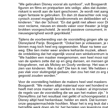
“We gebruiken Disney vooral als symbool”, vult Boogaerdt aa
figuren en films en pretparken iets veiligs: alles dat duist
riskant is wordt aan de kant geschoven. Je wordt niet aan
eigen fantasie te gebruiken. En dan zit daarachter ook nog 
cynisch zoveel mogelijk broodtrommels en dekbedden wil
kinderen.” Van der Schoot: “En dat geldt niet alleen voor 
voor reclame, nieuws en steeds vaker voor theater: je krijgt
brokken voorgeschoteld. Je wordt passieve consument, in p
nieuwsgierigheid wordt geprikkeld.”
Tijdens de voorbereiding van de voorstelling gingen alle sp
Disneyland Parijs. Boogaerdt: “Ookal ben je volwassen, je r
binnen mag toch heel erg opgewonden. Maar na twee uur
weg. Elke tien meter weer andere keiharde muziek, alleen
de ontdekking dat het eigenlijk vooral een winkelcentrum i
“We hadden een masker meegenomen, een heel mooi naïef
van de spelers zette dat op en ging dansen, en mensen gin
fotograferen, net als Mickey en Goofy verderop. Het was 
zien van kinderen. Wie is dat? Die ken ik niet. We hebben 
pas vlak voor sluitingstijd gedaan; dan zou het niet zo erg z
gegooid zouden worden.”
Voor de voorstelling hebben de makers heel veel maskers 
Boogaerdt: “We maken altijd materiaal voor wel honderd vo
heeft met onze manier van werken te maken: al improvis
de regels van de voorstelling die we aan het maken zijn.” In
Disneyfilms zal het resultaat niet gelikt of schoongepoetst zi
Disney altijd heel herkenbaar, helder en sterk. Dat kunnen
onze gepapiermachéde hoofden. Maar het is erg leuk dat w
hetzelfde werk doen als hij: het bezielen van levenloze mat