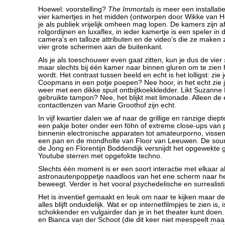
Hoewel: voorstelling?
The Immortals
is meer een installati
vier kamertjes in het midden (ontworpen door Wikke van 
je als publiek vrijelijk omheen mag lopen. De kamers zijn 
rolgordijnen en luxaflex, in ieder kamertje is een speler in
camera’s en talloze attributen en de video’s die ze maken zi
vier grote schermen aan de buitenkant.
Als je als toeschouwer even gaat zitten, kun je dus de vier
maar slechts bij één kamer naar binnen gluren om te zien
wordt. Het contrast tussen beeld en echt is het lolligst: zie
Coopmans in een potje poepen? Nee hoor, in het echt zie 
weer met een dikke spuit ontbijtkoekkledder. Likt Suzann
gebruikte tampon? Nee, het blijkt met limonade. Alleen de
contactlenzen van Marie Groothof zijn echt.
In vijf kwartier dalen we af naar de grillige en ranzige die
een pakje boter onder een föhn of extreme close-ups van p
binnenin electronische apparaten tot amateurporno, viss
een pan en de mondholte van Floor van Leeuwen. De so
de Jong en Florentijn Boddendijk versnijdt het opgewekte
Youtube sterren met opgefokte techno.
Slechts één moment is er een soort interactie met elkaar a
astronautenpoppetje naadloos van het ene scherm naar h
beweegt. Verder is het vooral psychedelische en surrealist
Het is inventief gemaakt en leuk om naar te kijken maar de
alles blijft onduidelijk. Wat er op internetfilmpjes te zien is,
schokkender en vulgairder dan je in het theater kunt doen. 
en Bianca van der Schoot (die dit keer niet meespeelt maar