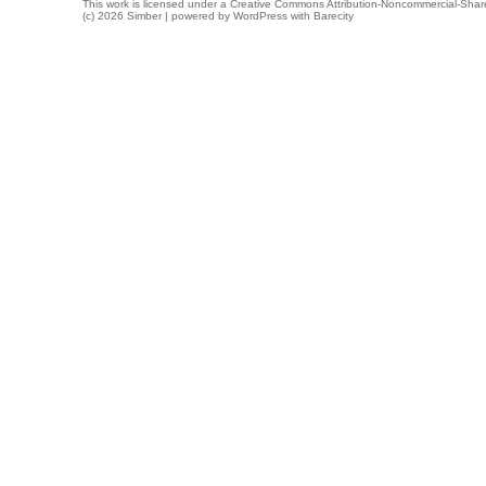
This work is licensed under a
Creative Commons Attribution-Noncommercial-Share
(c) 2026 Simber | powered by
WordPress
with
Barecity