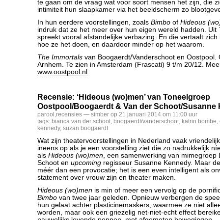
te gaan om de vraag wat voor soort mensen het zijn, die zi
intimiteit hun slaapkamer via het beeldscherm zo blootgev
In hun eerdere voorstellingen, zoals
Bimbo
of
Hideous (w
indruk dat ze het meer over hun eigen wereld hadden. Uit
spreekt vooral afstandelijke verbazing. En die vertaalt zic
hoe ze het doen, en daardoor minder op het waarom.
The Immortals
van Boogaerdt/Vanderschoot en Oostpool. G
Arnhem. Te zien in Amsterdam (Frascati) 9 t/m 20/12. Meer
www.oostpool.nl
Recensie: ‘Hideous (wo)men’ van Toneelgroep
Oostpool/Boogaerdt & Van der Schoot/Susanne
parool
,
recensies
— simber op 21 januari 2014 om 11:00 uur
tags:
bianca van der schoot
,
boogaerdt/vanderschoot
,
katrin bombe
,
kennedy
,
suzan boogaerdt
Wat zijn theatervoorstellingen in Nederland vaak vriendelijk
ineens op als je een voorstelling ziet die zo nadrukkelijk n
als
Hideous (wo)men
, een samenwerking van mimegroep 
Schoot en
upcoming
regisseur Susanne Kennedy. Maar deze
méér dan een provocatie; het is een even intelligent als on
statement over vrouw zijn en theater maken.
Hideous (wo)men
is min of meer een vervolg op de pornif
Bimbo
van twee jaar geleden. Opnieuw verbergen de speelst
hun gelaat achter plasticinemaskers, waarmee ze niet all
worden, maar ook een griezelig net-niet-echt effect bereike
nauwelijks levende poppen, met afgemeten bewegingen.