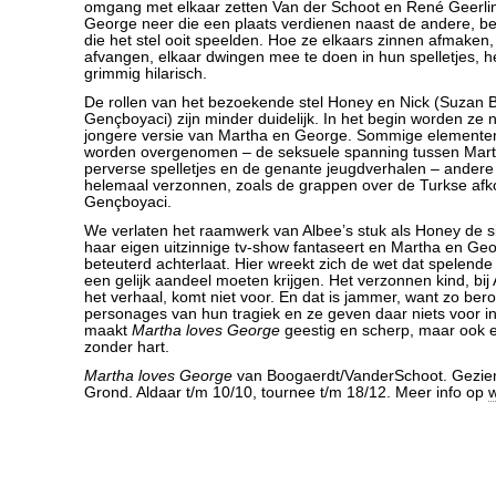
omgang met elkaar zetten Van der Schoot en René Geerli
George neer die een plaats verdienen naast de andere, b
die het stel ooit speelden. Hoe ze elkaars zinnen afmaken,
afvangen, elkaar dwingen mee te doen in hun spelletjes, 
grimmig hilarisch.
De rollen van het bezoekende stel Honey en Nick (Suzan 
Gençboyaci) zijn minder duidelijk. In het begin worden ze 
jongere versie van Martha en George. Sommige elementen 
worden overgenomen – de seksuele spanning tussen Mart
perverse spelletjes en de genante jeugdverhalen – andere
helemaal verzonnen, zoals de grappen over de Turkse af
Gençboyaci.
We verlaten het raamwerk van Albee’s stuk als Honey de s
haar eigen uitzinnige tv-show fantaseert en Martha en Geor
beteuterd achterlaat. Hier wreekt zich de wet dat spelend
een gelijk aandeel moeten krijgen. Het verzonnen kind, bij
het verhaal, komt niet voor. En dat is jammer, want zo be
personages van hun tragiek en ze geven daar niets voor in
maakt
Martha loves George
geestig en scherp, maar ook e
zonder hart.
Martha loves George
van Boogaerdt/VanderSchoot. Gezien
Grond. Aldaar t/m 10/10, tournee t/m 18/12. Meer info op