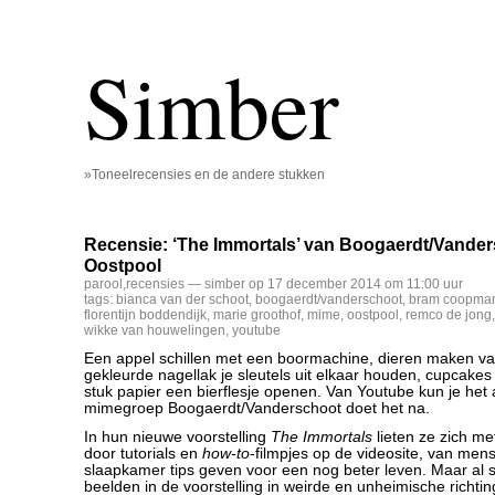
Simber
»Toneelrecensies en de andere stukken
Recensie: ‘The Immortals’ van Boogaerdt/Vande
Oostpool
parool
,
recensies
— simber op 17 december 2014 om 11:00 uur
tags:
bianca van der schoot
,
boogaerdt/vanderschoot
,
bram coopma
florentijn boddendijk
,
marie groothof
,
mime
,
oostpool
,
remco de jong
wikke van houwelingen
,
youtube
Een appel schillen met een boormachine, dieren maken va
gekleurde nagellak je sleutels uit elkaar houden, cupcakes
stuk papier een bierflesje openen. Van Youtube kun je het 
mimegroep Boogaerdt/Vanderschoot doet het na.
In hun nieuwe voorstelling
The Immortals
lieten ze zich me
door tutorials en
how-to
-filmpjes op de videosite, van men
slaapkamer tips geven voor een nog beter leven. Maar al 
beelden in de voorstelling in weirde en unheimische richtin