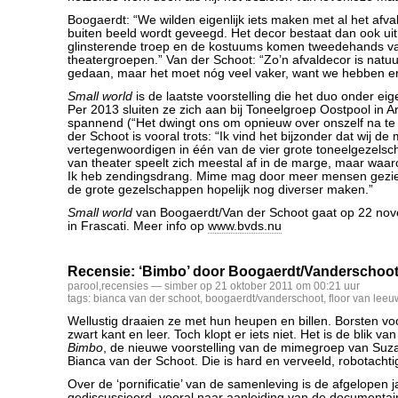
Boogaerdt: “We wilden eigenlijk iets maken met al het afval
buiten beeld wordt geveegd. Het decor bestaat dan ook ui
glinsterende troep en de kostuums komen tweedehands v
theatergroepen.” Van der Schoot: “Zo’n afvaldecor is natuur
gedaan, maar het moet nóg veel vaker, want we hebben er
Small world
is de laatste voorstelling die het duo onder ei
Per 2013 sluiten ze zich aan bij Toneelgroep Oostpool in A
spannend (“Het dwingt ons om opnieuw over onszelf na te
der Schoot is vooral trots: “Ik vind het bijzonder dat wij 
vertegenwoordigen in één van de vier grote toneelgezels
van theater speelt zich meestal af in de marge, maar waaro
Ik heb zendingsdrang. Mime mag door meer mensen gezi
de grote gezelschappen hopelijk nog diverser maken.”
Small world
van Boogaerdt/Van der Schoot gaat op 22 nov
in Frascati. Meer info op
www.bvds.nu
Recensie: ‘Bimbo’ door Boogaerdt/Vanderschoo
parool
,
recensies
— simber op 21 oktober 2011 om 00:21 uur
tags:
bianca van der schoot
,
boogaerdt/vanderschoot
,
floor van lee
Wellustig draaien ze met hun heupen en billen. Borsten voo
zwart kant en leer. Toch klopt er iets niet. Het is de blik van
Bimbo
, de nieuwe voorstelling van de mimegroep van Suz
Bianca van der Schoot. Die is hard en verveeld, robotachti
Over de ‘pornificatie’ van de samenleving is de afgelopen 
gediscussieerd, vooral naar aanleiding van de documenta