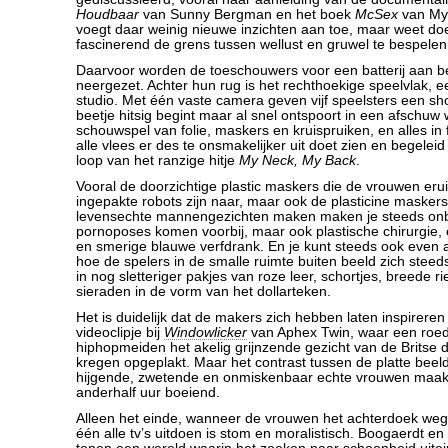
Houdbaar
van Sunny Bergman en het boek
McSex
van Myr
voegt daar weinig nieuwe inzichten aan toe, maar weet doe
fascinerend de grens tussen wellust en gruwel te bespelen
Daarvoor worden de toeschouwers voor een batterij aan 
neergezet. Achter hun rug is het rechthoekige speelvlak, e
studio. Met één vaste camera geven vijf speelsters een s
beetje hitsig begint maar al snel ontspoort in een afschu
schouwspel van folie, maskers en kruispruiken, en alles in f
alle vlees er des te onsmakelijker uit doet zien en begelei
loop van het ranzige hitje
My Neck, My Back
.
Vooral de doorzichtige plastic maskers die de vrouwen erui
ingepakte robots zijn naar, maar ook de plasticine maske
levensechte mannengezichten maken maken je steeds onbe
pornoposes komen voorbij, maar ook plastische chirurgie
en smerige blauwe verfdrank. En je kunt steeds ook even 
hoe de spelers in de smalle ruimte buiten beeld zich stee
in nog sletteriger pakjes van roze leer, schortjes, breede
sieraden in de vorm van het dollarteken.
Het is duidelijk dat de makers zich hebben laten inspirer
videoclipje bij
Windowlicker
van Aphex Twin, waar een roed
hiphopmeiden het akelig grijnzende gezicht van de Britse d
kregen opgeplakt. Maar het contrast tussen de platte bee
hijgende, zwetende en onmiskenbaar echte vrouwen maakt
anderhalf uur boeiend.
Alleen het einde, wanneer de vrouwen het achterdoek we
één alle tv’s uitdoen is stom en moralistisch. Boogaerdt e