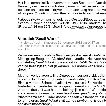
Het is ongemakkelijk en verwarrend van Boogaerdt, Van d
Kennedy ons hier voorschotelen, maar zó zelfverzekerd en
beelden en associaties blijven doormalen lang nadat de voo
afgelopen. Onontkoombaar theater voor iedereen met een
Hideous (wo)men
van Toneelgroep Oostpool/Boogaerdt & 
Schoot/Susanne Kennedy. Gezien 19/12/13 in Haarlem. Te
(Frascati) 14 t/m 25/1. Meer info op
www.toneelgroepoostpo
Voorstuk ‘Small World’
interviews
,
parool
— simber op 21 november 2012 om 14:37 uur
tags:
bianca van der schoot
,
boogaerdt/vanderschoot
,
mime
,
oostpoo
voorstuk
Ze maken een bos als in
Bambi
en playbacken
A whole ne
Mimegroep Boogaerdt/VanderSchoot verdiept zich voor ha
voorstelling
Small World
in de wereld van Walt Disney. Maa
van de muis zijn ze niet geworden. “De droom van Disney 
droom.”
Met hun vorige voorstelling
Bimbo
, een perverse videocli
seksuele beeldcultuur genadeloos ontleedde, oogsten Su
Bianca van der Schoot opvallend veel succes. Ze werden u
Nederlands Theaterfestival en genomineerd voor de VSCD
voor het duo zelf was het een belangrijkse stap. “We hebb
sterk, maar vrij onaangenaam beeld neergezet”, zegt Van 
Amsterdams café, “Maar daarna hadden we behoefte om 
te formuleren.
Small World
sluit aan op
Bimbo
, het is een 
spektakelmaatschappij.”