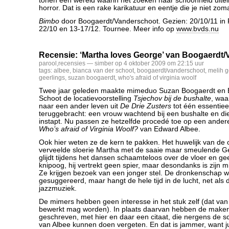
tonen een wereld waarin het zoeken naar schoonheid uiteinde
horror. Dat is een rake karikatuur en eentje die je niet zoma
Bimbo
door Boogaerdt/Vanderschoot. Gezien: 20/10/11 in F
22/10 en 13-17/12. Tournee. Meer info op
www.bvds.nu
Recensie: ‘Martha loves George’ van Boogaerdt
parool
,
recensies
— simber op 4 oktober 2009 om 22:15 uur
tags:
albee
,
bianca van der schoot
,
boogaerdt/vanderschoot
,
melih 
geerlings
,
suzan boogaerdt
,
who's afraid of virginia woolf
Twee jaar geleden maakte mimeduo Suzan Boogaerdt en 
Schoot de locatievoorstelling
Tsjechov bij de bushalte
, waa
naar een ander leven uit
De Drie Zusters
tot één essentiee
teruggebracht: een vrouw wachtend bij een bushalte en die u
instapt. Nu passen ze hetzelfde procedé toe op een andere
Who’s afraid of Virginia Woolf?
van Edward Albee.
Ook hier weten ze de kern te pakken. Het huwelijk van de o
verveelde sloerie Martha met de saaie maar smeulende Geo
glijdt tijdens het dansen schaamteloos over de vloer en gee
knipoog, hij vertrekt geen spier, maar desondanks is zijn m
Ze krijgen bezoek van een jonger stel. De dronkenschap w
gesuggereerd, maar hangt de hele tijd in de lucht, net als
jazzmuziek.
De mimers hebben geen interesse in het stuk zelf (dat van
bewerkt mag worden). In plaats daarvan hebben de maker
geschreven, met hier en daar een citaat, die nergens de s
van Albee kunnen doen vergeten. En dat is jammer, want jui