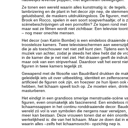
Ze tonen een wereld waarin alles kunstmatig is: de tegels,
lambrizering en de plant in het decor zijn nep, de stemm
geluidsband, de maskers uitdrukkingsloos. De figuren, me
Brook en Rocco, spelen in een soort soapverhaaltje; of is z
scènebeschrijvingen uit een pornofilm? Ze lopen rond met
maar wat ze filmen wordt niet zichtbaar. Een televisie toon
– nog meer onechte mensen.
Het decor (van Katrin Bombe) is een eindeloos draaiende c
troosteloze kamers. Twee televisieschermen aan weerszij
die je als toeschouwer net niet zelf kunt zien. Tijdens een
muziek van achter, zodat je steeds het idee hebt dat de vrol
in de kamer die je net niet ziet. Het draaien geeft de indr
maar ook van een stripverhaal. Daardoor valt het eerst nie
figuren in twee kamers tegelijk zit.
Gewapend met de filosofie van Baudrillard drukken de ma
geleidelijk iets uit over uitbeelding, identiteit en zelfensce
artificieel de figuren ook zijn, en hoezeer ze hun lijven ook
hebben, het lichaam speelt toch op. Ze moeten eten, drin
masturberen.
Het eindigt in een grandioos smerige menstruatie-scène van
figuren, even onsmakelijk als fascinerend. Een eindeloos r
lichaamssappen in het continu ronddraaiende decor. Baudril
wereld zó vol is van symbolen die nergens naar verwijzen, da
meer kan bestaan. Deze vrouwen tonen dat er één onont
werkelijkheid is: die van het lichaam. Maar ze doen dat in
waarin alles –zelfs het lichaamsvocht– opzichtig nep is.