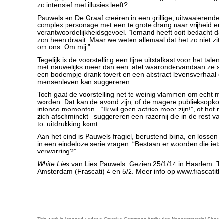
zo intensief met illusies leeft?
Pauwels en De Graaf creëren in een grillige, uitwaaieren
complex personage met een te grote drang naar vrijheid e
verantwoordelijkheidsgevoel. “Iemand heeft ooit bedacht 
zon heen draait. Maar we weten allemaal dat het zo niet zit
om ons. Om mij.”
Tegelijk is de voorstelling een fijne uitstalkast voor het tal
met nauwelijks meer dan een tafel waarondervandaan ze s
een bodempje drank tovert en een abstract levensverhaal 
mensenleven kan suggereren.
Toch gaat de voorstelling net te weinig vlammen om echt 
worden. Dat kan de avond zijn, of de magere publieksopk
intense momenten –“Ik wil geen actrice meer zijn!”, of he
zich afschminckt– suggereren een razernij die in de rest va
tot uitdrukking komt.
Aan het eind is Pauwels fragiel, berustend bijna, en losse
in een eindeloze serie vragen. “Bestaan er woorden die ie
verwarring?”
White Lies
van Lies Pauwels. Gezien 25/1/14 in Haarlem. T
Amsterdam (Frascati) 4 en 5/2. Meer info op
www.frascatit
This work is licensed under a
Creative Commons Attribution-Noncommercial-Share