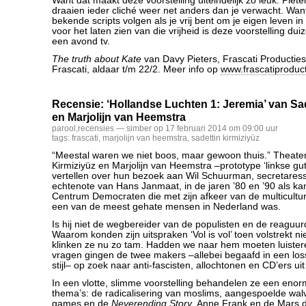
Want dat maakt deze voorstelling uiteindelijk zo leuk: Piete
draaien ieder cliché weer net anders dan je verwacht. Wa
bekende scripts volgen als je vrij bent om je eigen leven in 
voor het laten zien van die vrijheid is deze voorstelling du
een avond tv.
The truth about Kate
van Davy Pieters, Frascati Producties
Frascati, aldaar t/m 22/2. Meer info op
www.frascatiproduct
Recensie: ‘Hollandse Luchten 1: Jeremia’ van Sad
en Marjolijn van Heemstra
parool
,
recensies
— simber op 17 februari 2014 om 09:00 uur
tags:
frascati
,
marjolijn van heemstra
,
sadettin kirmiziyüz
“Meestal waren we niet boos, maar gewoon thuis.” Theate
Kirmiziyüz en Marjolijn van Heemstra –prototype ‘linkse g
vertellen over hun bezoek aan Wil Schuurman, secretaress
echtenote van Hans Janmaat, in de jaren ’80 en ’90 als ka
Centrum Democraten die met zijn afkeer van de multicultu
een van de meest gehate mensen in Nederland was.
Is hij niet de wegbereider van de populisten en de reagu
Waarom konden zijn uitspraken ‘Vol is vol’ toen volstrekt n
klinken ze nu zo tam. Hadden we naar hem moeten luiste
vragen gingen de twee makers –allebei begaafd in een los
stijl– op zoek naar anti-fascisten, allochtonen en CD’ers uit d
In een vlotte, slimme voorstelling behandelen ze een eno
thema’s: de radicalisering van moslims, aangespoelde walv
games en de
Neverending Story
, Anne Frank en de Mars 