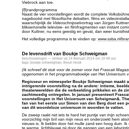
Viebrock aan toe.
(B)randprogramma
Naast de vier voorstellingen wordt de complete Volksbühn
nagebootst met filosofische debatten, films en videoinstall
waarschijnlijk de
Videoschnipselvortrag
van
Jürgen Kuttner
bliksemsnelle televisie- en filmfragmenten van instant co
door Kuttner, nu eens geestig en gevat, dan weer kunsthis
Het volledige programma is te vinden op:
www.ssba.nl/bra
De levensdrift van Boukje Schweigman
beschouwingen
— simber op 24 februari 2014 om 10:49 uur
tags:
boukje schweigman
,
theun mosk
(Ik schreef dit stuk voor de zomer voor het Frascati Magaz
opgenomen in het programmaboekje van
Het Universum 
Regisseur en mimespeler Boukje Schweigman maakt al 
intrigerende voorstelling na de andere: intieme, beel
theaterwerelden die de verbeelding prikkelen en de zi
zachtmoedig ontregelen. In januari presenteert Frascat
voorstellingen in Het Universum van Scheigman&. Thea
fan van het eerste uur Simon van den Berg doet een p
van dit woordeloze universum in woorden te vatten.
De zweep raakt net iets te hard het puntje van mijn schoen
voorzichtig mijn bril van mijn neus en onderzoekt hem alsof 
nieuws is. Ik beklim door het mulle zand een hoog duin. Ik 
te warme, lichtblauwe pij door de gangen van een labyrintisc