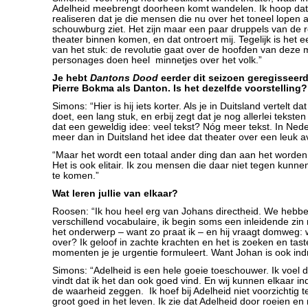
Adelheid meebrengt doorheen komt wandelen. Ik hoop dat
realiseren dat je die mensen die nu over het toneel lopen a
schouwburg ziet. Het zijn maar een paar druppels van de rea
theater binnen komen, en dat ontroert mij. Tegelijk is het 
van het stuk: de revolutie gaat over de hoofden van deze
personages doen heel minnetjes over het volk.”
Je hebt
Dantons Dood
eerder dit seizoen geregisseer
Pierre Bokma als Danton. Is het dezelfde voorstelling?
Simons: “Hier is hij iets korter. Als je in Duitsland vertelt dat
doet, een lang stuk, en erbij zegt dat je nog allerlei tekste
dat een geweldig idee: veel tekst? Nóg meer tekst. In Nede
meer dan in Duitsland het idee dat theater over een leuk av
“Maar het wordt een totaal ander ding dan aan het worden 
Het is ook elitair. Ik zou mensen die daar niet tegen kunn
te komen.”
Wat leren jullie van elkaar?
Roosen: “Ik hou heel erg van Johans directheid. We hebb
verschillend vocabulaire, ik begin soms een inleidende zin
het onderwerp – want zo praat ik – en hij vraagt domweg: 
over? Ik geloof in zachte krachten en het is zoeken en tas
momenten je je urgentie formuleert. Want Johan is ook in
Simons: “Adelheid is een hele goeie toeschouwer. Ik voel da
vindt dat ik het dan ook goed vind. En wij kunnen elkaar 
de waarheid zeggen. Ik hoef bij Adelheid niet voorzichtig te
groot goed in het leven. Ik zie dat Adelheid door roeien en 