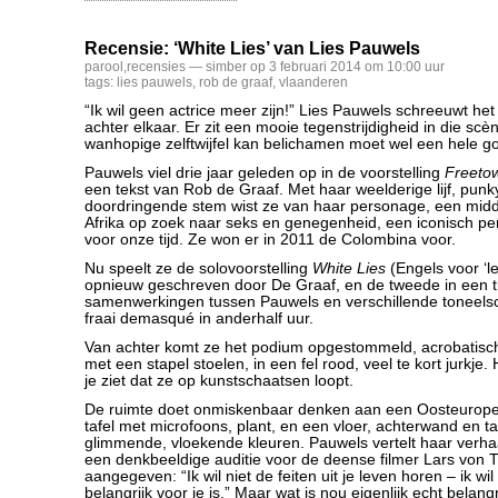
Recensie: ‘White Lies’ van Lies Pauwels
parool
,
recensies
— simber op 3 februari 2014 om 10:00 uur
tags:
lies pauwels
,
rob de graaf
,
vlaanderen
“Ik wil geen actrice meer zijn!” Lies Pauwels schreeuwt het u
achter elkaar. Er zit een mooie tegenstrijdigheid in die sc
wanhopige zelftwijfel kan belichamen moet wel een hele goe
Pauwels viel drie jaar geleden op in de voorstelling
Freeto
een tekst van Rob de Graaf. Met haar weelderige lijf, punk
doordringende stem wist ze van haar personage, een midd
Afrika op zoek naar seks en genegenheid, een iconisch p
voor onze tijd. Ze won er in 2011 de Colombina voor.
Nu speelt ze de solovoorstelling
White Lies
(Engels voor ‘l
opnieuw geschreven door De Graaf, en de tweede in een tr
samenwerkingen tussen Pauwels en verschillende toneelsch
fraai demasqué in anderhalf uur.
Van achter komt ze het podium opgestommeld, acrobatisch
met een stapel stoelen, in een fel rood, veel te kort jurkje.
je ziet dat ze op kunstschaatsen loopt.
De ruimte doet onmiskenbaar denken aan een Oosteuropes
tafel met microfoons, plant, en een vloer, achterwand en taf
glimmende, vloekende kleuren. Pauwels vertelt haar verhaal
een denkbeeldige auditie voor de deense filmer Lars von Tr
aangegeven: “Ik wil niet de feiten uit je leven horen – ik wi
belangrijk voor je is.” Maar wat is nou eigenlijk echt belang