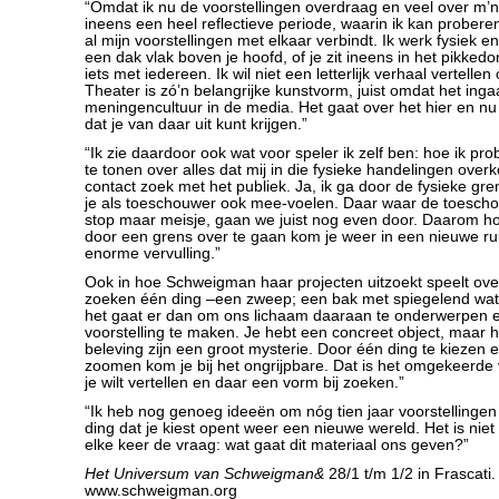
“Omdat ik nu de voorstellingen overdraag en veel over m’n 
ineens een heel reflectieve periode, waarin ik kan probere
al mijn voorstellingen met elkaar verbindt. Ik werk fysiek en 
een dak vlak boven je hoofd, of je zit ineens in het pikked
iets met iedereen. Ik wil niet een letterlijk verhaal vertelle
Theater is zó’n belangrijke kunstvorm, juist omdat het inga
meningencultuur in de media. Het gaat over het hier en nu z
dat je van daar uit kunt krijgen.”
“Ik zie daardoor ook wat voor speler ik zelf ben: hoe ik p
te tonen over alles dat mij in die fysieke handelingen overko
contact zoek met het publiek. Ja, ik ga door de fysieke gr
je als toeschouwer ook mee-voelen. Daar waar de toeschou
stop maar meisje, gaan we juist nog even door. Daarom ho
door een grens over te gaan kom je weer in een nieuwe ru
enorme vervulling.”
Ook in hoe Schweigman haar projecten uitzoekt speelt ove
zoeken één ding –een zweep; een bak met spiegelend wat
het gaat er dan om ons lichaam daaraan te onderwerpen 
voorstelling te maken. Je hebt een concreet object, maar 
beleving zijn een groot mysterie. Door één ding te kiezen e
zoomen kom je bij het ongrijpbare. Dat is het omgekeerd
je wilt vertellen en daar een vorm bij zoeken.”
“Ik heb nog genoeg ideeën om nóg tien jaar voorstellingen
ding dat je kiest opent weer een nieuwe wereld. Het is niet
elke keer de vraag: wat gaat dit materiaal ons geven?”
Het Universum van Schweigman&
28/1 t/m 1/2 in Frascati.
www.schweigman.org