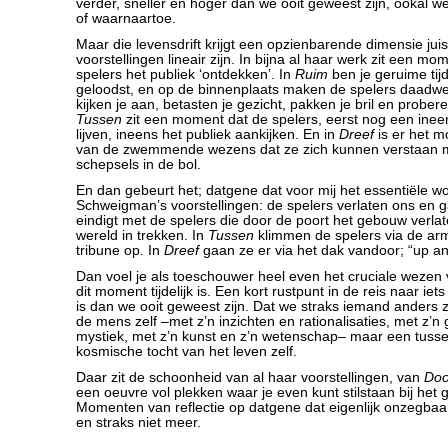
verder, sneller en hoger dan we ooit geweest zijn, ookal 
of waarnaartoe.
Maar die levensdrift krijgt een opzienbarende dimensie jui
voorstellingen lineair zijn. In bijna al haar werk zit een m
spelers het publiek ‘ontdekken’. In
Ruim
ben je geruime ti
geloodst, en op de binnenplaats maken de spelers daadwer
kijken je aan, betasten je gezicht, pakken je bril en prober
Tussen
zit een moment dat de spelers, eerst nog een in
lijven, ineens het publiek aankijken. En in
Dreef
is er het m
van de zwemmende wezens dat ze zich kunnen verstaan 
schepsels in de bol.
En dan gebeurt het; datgene dat voor mij het essentiële w
Schweigman’s voorstellingen: de spelers verlaten ons en 
eindigt met de spelers die door de poort het gebouw verla
wereld in trekken. In
Tussen
klimmen de spelers via de ar
tribune op. In
Dreef
gaan ze er via het dak vandoor; “up an
Dan voel je als toeschouwer heel even het cruciale wezen 
dit moment tijdelijk is. Een kort rustpunt in de reis naar ie
is dan we ooit geweest zijn. Dat we straks iemand anders z
de mens zelf –met z’n inzichten en rationalisaties, met z’n
mystiek, met z’n kunst en z’n wetenschap– maar een tusse
kosmische tocht van het leven zelf.
Daar zit de schoonheid van al haar voorstellingen, van
Doo
een oeuvre vol plekken waar je even kunt stilstaan bij het g
Momenten van reflectie op datgene dat eigenlijk onzegbaar 
en straks niet meer.