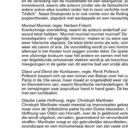
en de verleiding van de roulettetafel tot een weergaloze, bi
toneelavond, waarin alle acteurs (onder wie de fantastisch
iedere scène alles inzetten onder het in neon verlichte mot
Tödlich”. Naast Dostojevski is er ook ruimte voor de Rollin
poppentheater, slapstick met aardappele en een reusachtig
Murmel Murmel
, regie: Herbert Fritsch
Krankzinnige voorstelling, waarin de acteurs anderhalf uu
woord tekst hebben: ‘Murmel murmel murmel murmel!’ De e
toneelspelers –of eigenlijk: mimers– maken er nu eens op
weer hilarische slapstick. De tekst klinkt soms als solo, so
weer als canon of aria. De voorstelling wordt zo een hom
allemaal in het theater kunt zeggen zonder tekst. De spele
ene uitzinnige kostuum naar het andere en samen met het 
van felgekleurde schuivende vlakken wordt je als toeschou
meegezogen in de gekte van dit warme bad van vrolijk ab
Glanz und Elend der Kurtisanen
, regie: René Pollesch
Pollesch baseert zich op een roman van Balzac over het cul
Parijs in de 19e eeuw, maar maakt er ongetwijfeld weer zijn
en theorieënmix van, waarin filosofische verhandelingen, f
en verwijzingen naar popcultuur hand in hand gaan. Dit kee
met een luchtballon.
Glaube Liebe Hoffnung
, regie: Christoph Marthaler
Christoph Marthaler maakt meestal op improvisaties geba
maar voor de Volksbühne pakte hij een Duitse klassieker,
Hoffnung
van Ödön van Horvath, over de in geldnood ver
die wordt uitgebuit, verraden, gearresteerd en veroordeeld
straffen. Marthaler voegt er zijn gebruikelijke absurditeiten
soundscape en een monumentaal decor van zijn vaste ont