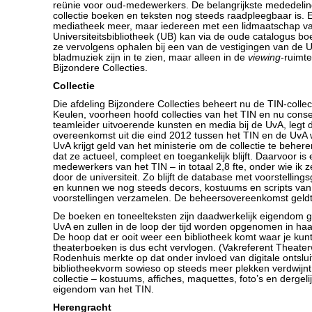
reünie voor oud-medewerkers. De belangrijkste mededelin
collectie boeken en teksten nog steeds raadpleegbaar is. 
mediatheek meer, maar iedereen met een lidmaatschap 
Universiteitsbibliotheek (UB) kan via de oude catalogus 
ze vervolgens ophalen bij een van de vestigingen van de 
bladmuziek zijn in te zien, maar alleen in de
viewing
-ruimt
Bijzondere Collecties.
Collectie
Die afdeling Bijzondere Collecties beheert nu de TIN-colle
Keulen, voorheen hoofd collecties van het TIN en nu cons
teamleider uitvoerende kunsten en media bij de UvA, legt
overeenkomst uit die eind 2012 tussen het TIN en de UvA 
UvA krijgt geld van het ministerie om de collectie te behe
dat ze actueel, compleet en toegankelijk blijft. Daarvoor is
medewerkers van het TIN – in totaal 2,8 fte, onder wie ik
door de universiteit. Zo blijft de database met voorstellin
en kunnen we nog steeds decors, kostuums en scripts van
voorstellingen verzamelen. De beheersovereenkomst geldt v
De boeken en toneelteksten zijn daadwerkelijk eigendom
UvA en zullen in de loop der tijd worden opgenomen in ha
De hoop dat er ooit weer een bibliotheek komt waar je kun
theaterboeken is dus echt vervlogen. (Vakreferent Theat
Rodenhuis merkte op dat onder invloed van digitale ontslui
bibliotheekvorm sowieso op steeds meer plekken verdwijnt
collectie – kostuums, affiches, maquettes, foto’s en dergeli
eigendom van het TIN.
Herengracht