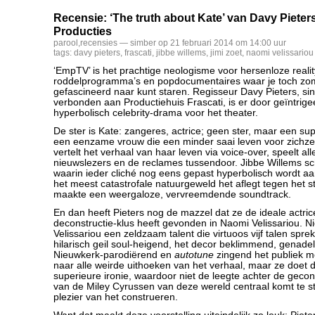
Recensie: ‘The truth about Kate’ van Davy Pieters
Producties
parool
,
recensies
— simber op 21 februari 2014 om 14:00 uur
tags:
davy pieters
,
frascati
,
jibbe willems
,
jimi zoet
,
naomi velissariou
‘EmpTV’ is het prachtige neologisme voor hersenloze reality-
roddelprogramma’s en popdocumentaires waar je toch zo
gefascineerd naar kunt staren. Regisseur Davy Pieters, sin
verbonden aan Productiehuis Frascati, is er door geïntrig
hyperbolisch celebrity-drama voor het theater.
De ster is Kate: zangeres, actrice; geen ster, maar een su
een eenzame vrouw die een minder saai leven voor zichzel
vertelt het verhaal van haar leven via voice-over, speelt al
nieuwslezers en de reclames tussendoor. Jibbe Willems sc
waarin ieder cliché nog eens gepast hyperbolisch wordt a
het meest catastrofale natuurgeweld het aflegt tegen het s
maakte een weergaloze, vervreemdende soundtrack.
En dan heeft Pieters nog de mazzel dat ze de ideale actric
deconstructie-klus heeft gevonden in Naomi Velissariou. Nie
Velissariou een zeldzaam talent die virtuoos vijf talen spr
hilarisch geil soul-heigend, het decor beklimmend, genade
Nieuwkerk-parodiërend en
autotune
zingend het publiek 
naar alle weirde uithoeken van het verhaal, maar ze doet 
superieure ironie, waardoor niet de leegte achter de geco
van de Miley Cyrussen van deze wereld centraal komt te s
plezier van het construeren.