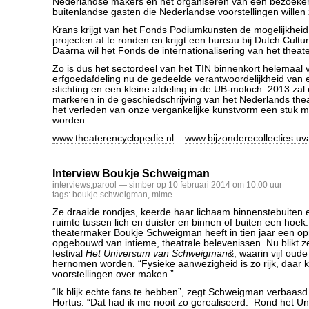
Nederlandse makers en het organiseren van een bezoek
buitenlandse gasten die Nederlandse voorstellingen willen 
Krans krijgt van het Fonds Podiumkunsten de mogelijkhei
projecten af te ronden en krijgt een bureau bij Dutch Cult
Daarna wil het Fonds de internationalisering van het theat
Zo is dus het sectordeel van het TIN binnenkort helemaal
erfgoedafdeling nu de gedeelde verantwoordelijkheid van 
stichting en een kleine afdeling in de UB-moloch. 2013 zal
markeren in de geschiedschrijving van het Nederlands thea
het verleden van onze vergankelijke kunstvorm een stuk mo
worden.
www.theaterencyclopedie.nl
–
www.bijzonderecollecties.uva
Interview Boukje Schweigman
interviews
,
parool
— simber op 10 februari 2014 om 10:00 uur
tags:
boukje schweigman
,
mime
Ze draaide rondjes, keerde haar lichaam binnenstebuiten
ruimte tussen lich en duister en binnen of buiten een hoe
theatermaker Boukje Schweigman heeft in tien jaar een op
opgebouwd van intieme, theatrale belevenissen. Nu blikt z
festival
Het Universum van Schweigman&
, waarin vijf oude
hernomen worden. “Fysieke aanwezigheid is zo rijk, daar ku
voorstellingen over maken.”
“Ik blijk echte fans te hebben”, zegt Schweigman verbaasd 
Hortus. “Dat had ik me nooit zo gerealiseerd. Rond het U