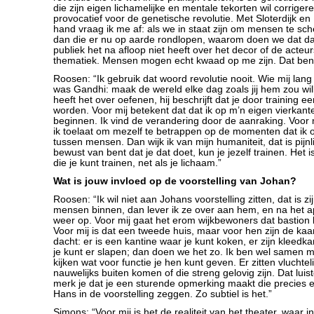
die zijn eigen lichamelijke en mentale tekorten wil corriger
provocatief voor de genetische revolutie. Met Sloterdijk en
hand vraag ik me af: als we in staat zijn om mensen te sch
dan die er nu op aarde rondlopen, waarom doen we dat dan 
publiek het na afloop niet heeft over het decor of de acteu
thematiek. Mensen mogen echt kwaad op me zijn. Dat ben
Roosen: “Ik gebruik dat woord revolutie nooit. Wie mij lan
was Gandhi: maak de wereld elke dag zoals jij hem zou will
heeft het over oefenen, hij beschrijft dat je door training 
worden. Voor mij betekent dat dat ik op m’n eigen vierkan
beginnen. Ik vind de verandering door de aanraking. Voor 
ik toelaat om mezelf te betrappen op de momenten dat ik
tussen mensen. Dan wijk ik van mijn humaniteit, dat is pijnli
bewust van bent dat je dat doet, kun je jezelf trainen. Het 
die je kunt trainen, net als je lichaam.”
Wat is jouw invloed op de voorstelling van Johan?
Roosen: “Ik wil niet aan Johans voorstelling zitten, dat is zi
mensen binnen, dan lever ik ze over aan hem, en na het ap
weer op. Voor mij gaat het erom wijkbewoners dat bastion
Voor mij is dat een tweede huis, maar voor hen zijn de kaar
dacht: er is een kantine waar je kunt koken, er zijn kleed
je kunt er slapen; dan doen we het zo. Ik ben wel samen 
kijken wat voor functie je hen kunt geven. Er zitten vluchtel
nauwelijks buiten komen of die streng gelovig zijn. Dat lui
merk je dat je een sturende opmerking maakt die precies e
Hans in de voorstelling zeggen. Zo subtiel is het.”
Simons: “Voor mij is het de realiteit van het theater, waar in