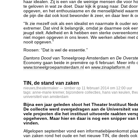
haar idealen. Zij is een van de weinige mensen die voor h
te geloven in wat ze doet. Daar kijk ik graag naar. Dat doo
opgeven, en het enthousiasme en de menselijkheid waarm
de pijn die dat ook kost bewonder ik zeer, en daar leer ik o
“Ik zie mezelf ook als een idealist en naarmate ik ouder wo
extremer. Dat vind ik belangrijk, omdat je daarmee ook ee
jeugd stelt. Adelheid en ik hebben een sterke overeenkoms
niet mogen opgeven in ons leven. We werken allebei met 
nooit opgeven.”
Roosen: “Dat is wel de essentie.”
Dantons Dood
van Toneelgroep Amsterdam en
De Overst
Economy gaan beide in première op 6 februari. Meer info 
www.toneelgroepamsterdam.nl
en
www.zinaplatform.nl
TIN, de stand van zaken
nieuws
,
theatermaker
— simber op 11 februari 2014 om 12:00 uur
tags:
anne-marie kremer
,
bijzondere collecties
,
hans van keulen
,
the
universiteit van amsterdam
Bijna een jaar geleden sloot het Theater Instituut Nede
De collectie werd overgedragen aan de Universiteit v
vele projecten die het instituut uitvoerde raakten vers
opgeheven. Maar hier en daar is nog een snipper van 
vinden.
Afgelopen september vond een informatiebijeenkomst plaa
van zaken rond het oude en het nieuwe TIN, die deels ook