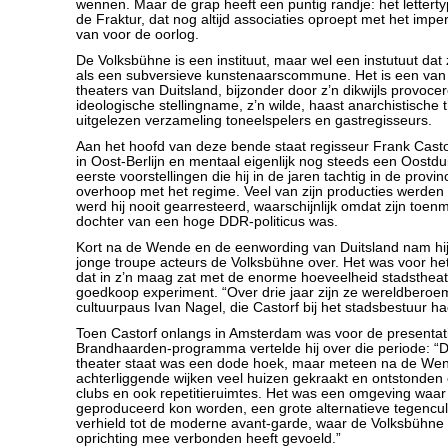
wennen. Maar de grap heeft een puntig randje: het letterty
de Fraktur, dat nog altijd associaties oproept met het imper
van voor de oorlog.
De Volksbühne is een instituut, maar wel een instutuut dat z
als een subversieve kunstenaarscommune. Het is een van 
theaters van Duitsland, bijzonder door z’n dikwijls provoce
ideologische stellingname, z’n wilde, haast anarchistische th
uitgelezen verzameling toneelspelers en gastregisseurs.
Aan het hoofd van deze bende staat regisseur Frank Casto
in Oost-Berlijn en mentaal eigenlijk nog steeds een Oostduit
eerste voorstellingen die hij in de jaren tachtig in de provin
overhoop met het regime. Veel van zijn producties werden
werd hij nooit gearresteerd, waarschijnlijk omdat zijn toen
dochter van een hoge DDR-politicus was.
Kort na de Wende en de eenwording van Duitsland nam hij 
jonge troupe acteurs de Volksbühne over. Het was voor het
dat in z’n maag zat met de enorme hoeveelheid stadstheate
goedkoop experiment. “Over drie jaar zijn ze wereldberoe
cultuurpaus Ivan Nagel, die Castorf bij het stadsbestuur h
Toen Castorf onlangs in Amsterdam was voor de presentat
Brandhaarden-programma vertelde hij over die periode: “D
theater staat was een dode hoek, maar meteen na de We
achterliggende wijken veel huizen gekraakt en ontstonden e
clubs en ook repetitieruimtes. Het was een omgeving waar
geproduceerd kon worden, een grote alternatieve tegencult
verhield tot de moderne avant-garde, waar de Volksbühne z
oprichting mee verbonden heeft gevoeld.”