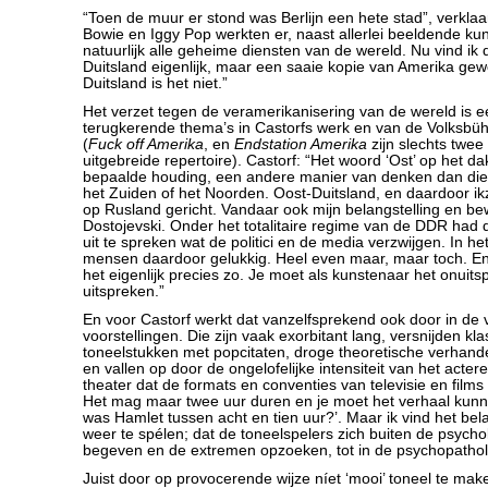
“Toen de muur er stond was Berlijn een hete stad”, verklaar
Bowie en Iggy Pop werkten er, naast allerlei beeldende ku
natuurlijk alle geheime diensten van de wereld. Nu vind ik 
Duitsland eigenlijk, maar een saaie kopie van Amerika gew
Duitsland is het niet.”
Het verzet tegen de veramerikanisering van de wereld is 
terugkerende thema’s in Castorfs werk en van de Volksbü
(
Fuck off Amerika
, en
Endstation Amerika
zijn slechts twee t
uitgebreide repertoire). Castorf: “Het woord ‘Ost’ op het da
bepaalde houding, een andere manier van denken dan die
het Zuiden of het Noorden. Oost-Duitsland, en daardoor ikz
op Rusland gericht. Vandaar ook mijn belangstelling en b
Dostojevski. Onder het totalitaire regime van de DDR had 
uit te spreken wat de politici en de media verzwijgen. In h
mensen daardoor gelukkig. Heel even maar, maar toch. En
het eigenlijk precies zo. Je moet als kunstenaar het onuit
uitspreken.”
En voor Castorf werkt dat vanzelfsprekend ook door in de 
voorstellingen. Die zijn vaak exorbitant lang, versnijden kl
toneelstukken met popcitaten, droge theoretische verhande
en vallen op door de ongelofelijke intensiteit van het actere
theater dat de formats en conventies van televisie en film
Het mag maar twee uur duren en je moet het verhaal kunn
was Hamlet tussen acht en tien uur?’. Maar ik vind het bel
weer te spélen; dat de toneelspelers zich buiten de psychol
begeven en de extremen opzoeken, tot in de psychopathol
Juist door op provocerende wijze níet ‘mooi’ toneel te make