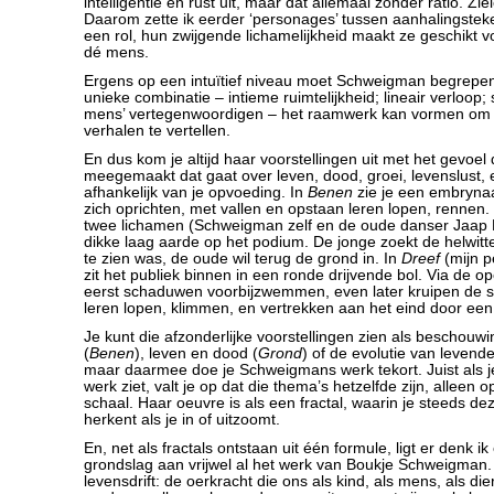
intelligentie en rust uit, maar dat allemaal zonder ratio. Zi
Daarom zette ik eerder ‘personages’ tussen aanhalingsteke
een rol, hun zwijgende lichamelijkheid maakt ze geschikt vo
dé mens.
Ergens op een intuïtief niveau moet Schweigman begrepe
unieke combinatie – intieme ruimtelijkheid; lineair verloop; 
mens’ vertegenwoordigen – het raamwerk kan vormen om d
verhalen te vertellen.
En dus kom je altijd haar voorstellingen uit met het gevoel d
meegemaakt dat gaat over leven, dood, groei, levenslust, 
afhankelijk van je opvoeding. In
Benen
zie je een embrynaa
zich oprichten, met vallen en opstaan leren lopen, rennen.
twee lichamen (Schweigman zelf en de oude danser Jaap Fl
dikke laag aarde op het podium. De jonge zoekt de helwitte 
te zien was, de oude wil terug de grond in. In
Dreef
(mijn pe
zit het publiek binnen in een ronde drijvende bol. Via de o
eerst schaduwen voorbijzwemmen, even later kruipen de s
leren lopen, klimmen, en vertrekken aan het eind door een
Je kunt die afzonderlijke voorstellingen zien als beschouw
(
Benen
), leven en dood (
Grond
) of de evolutie van levend
maar daarmee doe je Schweigmans werk tekort. Juist als 
werk ziet, valt je op dat die thema’s hetzelfde zijn, alleen
schaal. Haar oeuvre is als een fractal, waarin je steeds de
herkent als je in of uitzoomt.
En, net als fractals ontstaan uit één formule, ligt er denk ik
grondslag aan vrijwel al het werk van Boukje Schweigman. 
levensdrift: de oerkracht die ons als kind, als mens, als dier