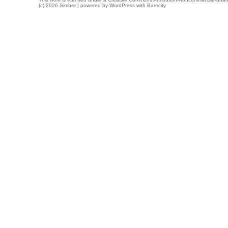
(c) 2026 Simber | powered by
WordPress
with
Barecity