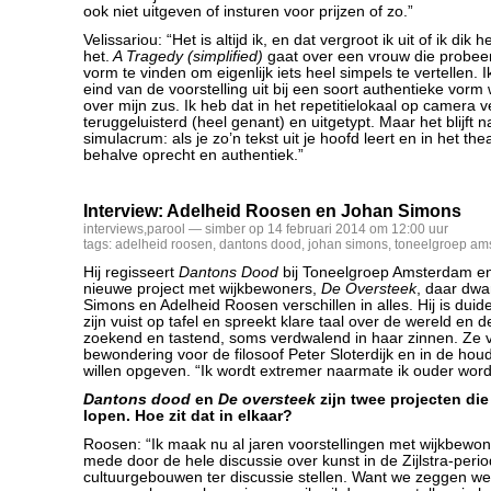
ook niet uitgeven of insturen voor prijzen of zo.”
Velissariou: “Het is altijd ik, en dat vergroot ik uit of ik dik h
het.
A Tragedy (simplified)
gaat over een vrouw die probeer
vorm te vinden om eigenlijk iets heel simpels te vertellen.
eind van de voorstelling uit bij een soort authentieke vorm w
over mijn zus. Ik heb dat in het repetitielokaal op camera v
teruggeluisterd (heel genant) en uitgetypt. Maar het blijft n
simulacrum: als je zo’n tekst uit je hoofd leert en in het thea
behalve oprecht en authentiek.”
Interview: Adelheid Roosen en Johan Simons
interviews
,
parool
— simber op 14 februari 2014 om 12:00 uur
tags:
adelheid roosen
,
dantons dood
,
johan simons
,
toneelgroep am
Hij regisseert
Dantons Dood
bij Toneelgroep Amsterdam en
nieuwe project met wijkbewoners,
De Oversteek
, daar dw
Simons en Adelheid Roosen verschillen in alles. Hij is duide
zijn vuist op tafel en spreekt klare taal over de wereld en de
zoekend en tastend, soms verdwalend in haar zinnen. Ze v
bewondering voor de filosoof Peter Sloterdijk en in de houd
willen opgeven. “Ik wordt extremer naarmate ik ouder word
Dantons dood
en
De oversteek
zijn twee projecten die
lopen. Hoe zit dat in elkaar?
Roosen: “Ik maak nu al jaren voorstellingen met wijkbewone
mede door de hele discussie over kunst in de Zijlstra-peri
cultuurgebouwen ter discussie stellen. Want we zeggen w