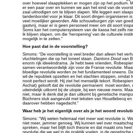
over hoeveel slaapplekken er mogen zijn op het podium. 
er een paar over en kunnen we aan het eind van de voorst
zaal uitnodigen om te blijven slapen. We leggen een slaa
tandenborstel voor je klaar. Dit soort dingen organiseren i
veel moeilijker geworden. Alle schouwburgen zijn van goed
gastvrij, maar er is geen personeel meer om dit soort insp
Soms kan het computersysteem van de kassa het zelfs nie
ik blijven slapen, om die ‘heropening’ van de culturele inst
mogelijk in te zetten.”
Hoe past dat in de voorstelling?
Simons: “De voorstelling is veel breder dan alleen het verh
vluchtelingen die op het toneel staan.
Dantons Dood
van B
enorm rijk ideeëndrama. Je hebt twee vrienden, Robespier
samen verantwoordelijk zijn voor de Franse revolutie. Maa
bloedige revolutie worden ze het fundamenteel oneens. D
wil de republiek opzetten en het slachten stoppen, omdat hij
nooit perfect wordt. Hij ziet het menselijk tekort. Robespier
Aschat) gelooft dat de revolutie permanent moet worden, 
uiteindelijk uitkomt bij de utopie, bij een nieuwe mens. Maa
niet, maar ik denk dat je dan uitkomt bij genetische manip
Büchners stuk aangevuld met teksten van Houellebecq en S
daarover hebben nagedacht.”
Waar heb je het eigenlijk over als je het woord revolut
Simons: “Wij weten helemaal niet meer wat revolutie is. W
niet meer, jammer genoeg. Wij kunnen wel over maatscha
spreken, maar het blijft toch theorie en dat maakt ons hee
revolutie die we wel in de praktijk voelen, is de genetische