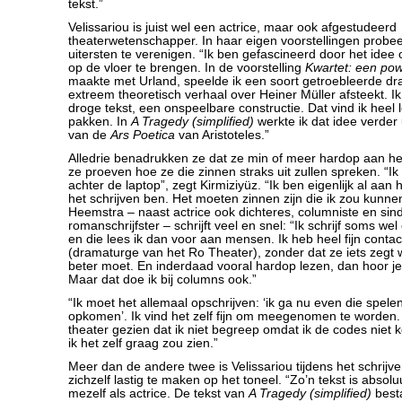
tekst.”
Velissariou is juist wel een actrice, maar ook afgestudeerd
theaterwetenschapper. In haar eigen voorstellingen probee
uitersten te verenigen. “Ik ben gefascineerd door het idee
op de vloer te brengen. In de voorstelling
Kwartet: een pow
maakte met Urland, speelde ik een soort getroebleerde d
extreem theoretisch verhaal over Heiner Müller afsteekt. I
droge tekst, een onspeelbare constructie. Dat vind ik heel
pakken. In
A Tragedy (simplified)
werkte ik dat idee verder
van de
Ars Poetica
van Aristoteles.”
Alledrie benadrukken ze dat ze min of meer hardop aan het 
ze proeven hoe ze die zinnen straks uit zullen spreken. “Ik 
achter de laptop”, zegt Kirmiziyüz. “Ik ben eigenlijk al aan 
het schrijven ben. Het moeten zinnen zijn die ik zou kunn
Heemstra – naast actrice ook dichteres, columniste en sind
romanschrijfster – schrijft veel en snel: “Ik schrijf soms we
en die lees ik dan voor aan mensen. Ik heb heel fijn conta
(dramaturge van het Ro Theater), zonder dat ze iets zegt w
beter moet. En inderdaad vooral hardop lezen, dan hoor je o
Maar dat doe ik bij columns ook.”
“Ik moet het allemaal opschrijven: ‘ik ga nu even die spelen
opkomen’. Ik vind het zelf fijn om meegenomen te worden. 
theater gezien dat ik niet begreep omdat ik de codes niet ke
ik het zelf graag zou zien.”
Meer dan de andere twee is Velissariou tijdens het schrijv
zichzelf lastig te maken op het toneel. “Zo’n tekst is abso
mezelf als actrice. De tekst van
A Tragedy (simplified)
besta