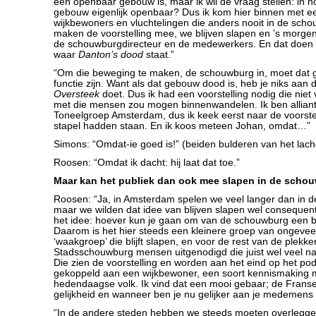
een openbaar gebouw is, maar ik wil de vraag stellen: in ho
gebouw eigenlijk openbaar? Dus ik kom hier binnen met e
wijkbewoners en vluchtelingen die anders nooit in de sc
maken de voorstelling mee, we blijven slapen en ’s morgen
de schouwburgdirecteur en de medewerkers. En dat doen w
waar
Danton’s dood
staat.”
“Om die beweging te maken, de schouwburg in, moet dat 
functie zijn. Want als dat gebouw dood is, heb je niks aan 
Oversteek
doet. Dus ik had een voorstelling nodig die niet v
met die mensen zou mogen binnenwandelen. Ik ben alliant
Toneelgroep Amsterdam, dus ik keek eerst naar de voorstel
stapel hadden staan. En ik koos meteen Johan, omdat…”
Simons: “Omdat-ie goed is!” (beiden bulderen van het lach
Roosen: “Omdat ik dacht: hij laat dat toe.”
Maar kan het publiek dan ook mee slapen in de scho
Roosen: “Ja, in Amsterdam spelen we veel langer dan in d
maar we wilden dat idee van blijven slapen wel consequen
het idee: hoever kun je gaan om van de schouwburg een b
Daarom is het hier steeds een kleinere groep van ongevee
‘waakgroep’ die blijft slapen, en voor de rest van de plekke
Stadsschouwburg mensen uitgenodigd die juist wel veel na
Die zien de voorstelling en worden aan het eind op het po
gekoppeld aan een wijkbewoner, een soort kennismaking 
hedendaagse volk. Ik vind dat een mooi gebaar; de Franse 
gelijkheid en wanneer ben je nu gelijker aan je medemens d
“In de andere steden hebben we steeds moeten overlegg