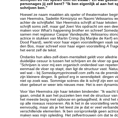
personages jij zelf bent? “Ik ben eigenlijk al aan het s
schrijven ben.”
Hoewel ze naam maakten als speler of theatermaker begint
van Heemstra, Sadettin Kirmiziyüz en Naomi Velissariou ied
achter de schrijftafel. Van Heemstra schrijft al haar teksten 
schrijft soms zelf, maar gaf Joeri Vos opdracht om een deel
maken voor
What’s happening brother
en schreef
Someday
samen met regisseur Caspar Vandeputte; Velissariou stond
actrice in stukken van Martin Crimp (bij Marijke de Kerf) e
Dood Paard), werkt voor haar eigen voorstellingen vaak 
den Bos, maar schreef voor haar eigen voorstelling
A Trage
het eerst zelf de tekst.
Ondanks hun alles-zelf-doen-mentaliteit geldt voor alledrie
duidelijke cesuur is tussen het schrijven en de vloer op gaa
“Schrijven is voor mij een organisch onderdeel van repeter
eenmaal de vloer op stapt, dan ligt de structuur vast. Natuu
wel wat – bij
Somedaymyprincewill.com
zelfs na de premiè
zijn kleinere dingen. Ik geloof erg in serendipiteit: dingen 
niet op zoek was. Sommige scènes die ik schrijf zijn een s
vloer gebeurt er weer iets nieuws mee. Het is een dynamis
Voor Van Heemstra zijn haar teksten bindender. “Ik wacht 
gaan, omdat ik aan het puzzelen ben met de structuur van 
het meeste bezig met opbouw en gelaagdheid, ik vind het 
op alle niveaus resoneren. Als ik het in de voorstelling verte
eenvoudig, maar als je het leest zie je dat er veel verband
verschillende elementen. Ik ben oorspronkelijk geen actrice
maken was mijn opleiding. Het zelfvertrouwen om dat te d