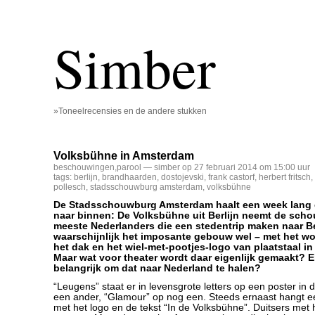
Simber
»Toneelrecensies en de andere stukken
Volksbühne in Amsterdam
beschouwingen
,
parool
— simber op 27 februari 2014 om 15:00 uur
tags:
berlijn
,
brandhaarden
,
dostojevski
,
frank castorf
,
herbert fritsch
,
pollesch
,
stadsschouwburg amsterdam
,
volksbühne
De Stadsschouwburg Amsterdam haalt een week lang 
naar binnen: De Volksbühne uit Berlijn neemt de sch
meeste Nederlanders die een stedentrip maken naar B
waarschijnlijk het imposante gebouw wel – met het woo
het dak en het wiel-met-pootjes-logo van plaatstaal in
Maar wat voor theater wordt daar eigenlijk gemaakt? 
belangrijk om dat naar Nederland te halen?
“Leugens” staat er in levensgrote letters op een poster in d
een ander, “Glamour” op nog een. Steeds ernaast hangt e
met het logo en de tekst “In de Volksbühne”. Duitsers met 