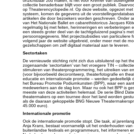
onzichtbaar zou maken, is het voor Kremer van buitengew
collectie benaderbaar blijft voor een groot publiek. Daarvo
op Theaterencyclopedie.nl. Op deze website, opgezet met 
systeem, komen de gegevens uit de voorstellingendatab
artikelen die door bezoekers worden geschreven. Onder 
van Het Nationale Ballet en cabarethistoricus Jacques Klö
regelmatig bij met feiten, herinneringen en verbeteringen
een steeds groter deel van de tachtigduizend pagina’s met 
persoonsgegevens. Met projectsubsidies van particuliere 
volgend jaar de website uitgebreid, onder meer met de mog
gezelschappen om zelf digitaal materiaal aan te leveren.
Sectortaken
De vernieuwde stichting richt zich dus uitsluitend op het t
zogenaamde ‘sectortaken’ van het vroegere TIN – collectie
stimuleren van theaterprogrammering, het uitreiken van en
(voor bijvoorbeeld decorontwerp, theaterfotografie en theat
educatie en internationale promotie – werden gedeeltelij
het Bureau Promotie Podiumkunsten (BPP), waar een aant
medewerkers aan de slag kon. Maar nu ook het BPP is ges
meeste van deze activiteiten helemaal. De serie Blind Date
theatermakers op een tournee door het land worden gestuu
als de daaraan gekoppelde BNG Nieuwe Theatermakersprij
45.000 euro).
Internationale promotie
Ook de internationale promotie stopt. Die taak, al jarenlan
Anja Krans, bestaat voornamelijk uit het onderhouden van
buitenlandse festivals en programmeurs, het informeren e