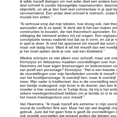
ik wilde mezelf dwingen om met ieder deel een andere kan
deel schreef ik zonder bijvoegelijke naamwoorden; daarmee 
objectiefs, en als je dan heel veel commentaar in je spel le
vervreemdend. Een ander deel schreef ik metrisch, zodat ik
muziek kon zetten.”
“Ik vertrouw erop dat mijn teksten, hoe droog ook, niet theo
aanvoelen als ik ze speel. Ik denk dat ik het kan maken om 
constructies te bouwen, die niet theoretisch aanvoelen. En 
uitdaging die niemand anders mij zal vragen. Een regisseu
conceptuele niveau nadenkt lost dat op in vorm, en zal je 
in spel te doen. Ik vind het spannend om mezelf dat soort 
maar ook lastig hoor. Want ik wil het mezelf dan wel moeil
je het moet spelen denk je ook: wat een klotetekst.”
Alledrie schrijven ze niet alleen voor zichzelf, maar ook ove
Kirmiziyüz en Velissariou maakten voorstellingen over hun
Heemstra zet haar eigen levensvragen en belevenissen ce
van jezelf een personage? Kirmiziyüz: “Het is een kwestie v
de voorstellingen over mijn familieleden vormde ik mezelf 
van het hoofdpersonage. Ik overdrijf hen, maar ik overdrijf
meer. Mijn vader is traditioneel, dus in die voorstelling werd
een beetje ondeugend; mijn broer is de doener, dan ben ik
moeder is hier vreemd en in Turkije thuis, bij mij is het a
zekere meedogenloosheid hebben om je familie zo in te ze
het meest meedogenloos voor mezelf.”
Van Heemstra: “Ik maak mezelf iets extremer in mijn voorste
vooral de conflicten flink aan. Maar het zijn wel degelijk mí
gebruik. Juist dat het geen fictie is geeft de voorstellinge
ook moeilijk voorstellen dat iemand anders die teksten zou 