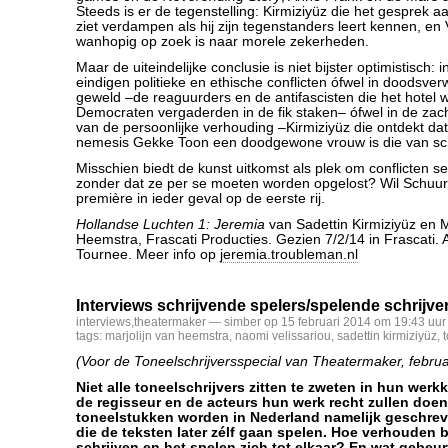
Steeds is er de tegenstelling: Kirmiziyüz die het gesprek 
ziet verdampen als hij zijn tegenstanders leert kennen, e
wanhopig op zoek is naar morele zekerheden.
Maar de uiteindelijke conclusie is niet bijster optimistisch: 
eindigen politieke en ethische conflicten ófwel in doodsve
geweld –de reaguurders en de antifascisten die het hotel
Democraten vergaderden in de fik staken– ófwel in de zacht
van de persoonlijke verhouding –Kirmiziyüz die ontdekt dat 
nemesis Gekke Toon een doodgewone vrouw is die van sc
Misschien biedt de kunst uitkomst als plek om conflicten s
zonder dat ze per se moeten worden opgelost? Wil Schuur
première in ieder geval op de eerste rij.
Hollandse Luchten 1: Jeremia
van Sadettin Kirmiziyüz en M
Heemstra, Frascati Producties. Gezien 7/2/14 in Frascati. 
Tournee. Meer info op
jeremia.troubleman.nl
Interviews schrijvende spelers/spelende schrijve
interviews
,
theatermaker
— simber op 15 februari 2014 om 19:43 uur
tags:
marjolijn van heemstra
,
naomi velissariou
,
sadettin kirmiziyüz
,
(Voor de Toneelschrijversspecial van Theatermaker, februa
Niet alle toneelschrijvers zitten te zweten in hun wer
de regisseur en de acteurs hun werk recht zullen doe
toneelstukken worden in Nederland namelijk geschre
die de teksten later zélf gaan spelen. Hoe verhouden b
schrijven en het spelen zich tot elkaar? En wat gebeur