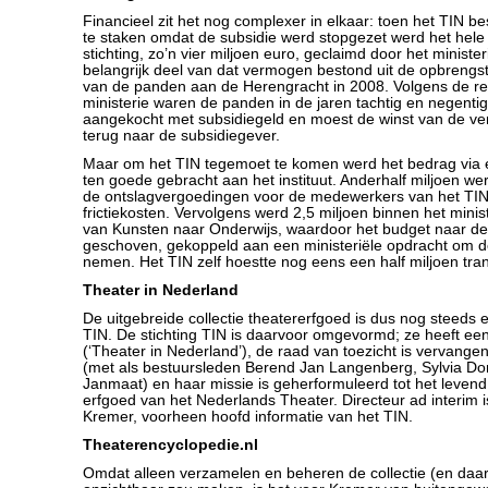
Financieel zit het nog complexer in elkaar: toen het TIN besl
te staken omdat de subsidie werd stopgezet werd het hel
stichting, zo’n vier miljoen euro, geclaimd door het minist
belangrijk deel van dat vermogen bestond uit de opbrengs
van de panden aan de Herengracht in 2008. Volgens de re
ministerie waren de panden in de jaren tachtig en negenti
aangekocht met subsidiegeld en moest de winst van de v
terug naar de subsidiegever.
Maar om het TIN tegemoet te komen werd het bedrag vi
ten goede gebracht aan het instituut. Anderhalf miljoen we
de ontslagvergoedingen voor de medewerkers van het TI
frictiekosten. Vervolgens werd 2,5 miljoen binnen het mini
van Kunsten naar Onderwijs, waardoor het budget naar d
geschoven, gekoppeld aan een ministeriële opdracht om de 
nemen. Het TIN zelf hoestte nog eens een half miljoen tran
Theater in Nederland
De uitgebreide collectie theatererfgoed is dus nog steeds
TIN. De stichting TIN is daarvoor omgevormd; ze heeft e
(‘Theater in Nederland’), de raad van toezicht is vervange
(met als bestuursleden Berend Jan Langenberg, Sylvia Dor
Janmaat) en haar missie is geherformuleerd tot het leven
erfgoed van het Nederlands Theater. Directeur ad interim 
Kremer, voorheen hoofd informatie van het TIN.
Theaterencyclopedie.nl
Omdat alleen verzamelen en beheren de collectie (en daa