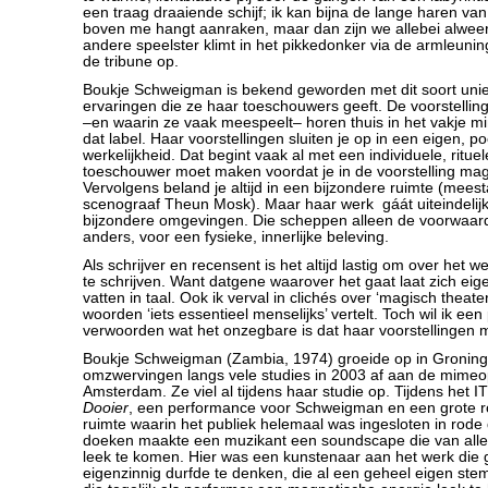
een traag draaiende schijf; ik kan bijna de lange haren van
boven me hangt aanraken, maar dan zijn we allebei alweer
andere speelster klimt in het pikkedonker via de armleunin
de tribune op.
Boukje Schweigman is bekend geworden met dit soort unie
ervaringen die ze haar toeschouwers geeft. De voorstelling
–en waarin ze vaak meespeelt– horen thuis in het vakje m
dat label. Haar voorstellingen sluiten je op in een eigen, p
werkelijkheid. Dat begint vaak al met een individuele, rituele
toeschouwer moet maken voordat je in de voorstelling ma
Vervolgens beland je altijd in een bijzondere ruimte (mees
scenograaf Theun Mosk). Maar haar werk gáát uiteindelijk 
bijzondere omgevingen. Die scheppen alleen de voorwaard
anders, voor een fysieke, innerlijke beleving.
Als schrijver en recensent is het altijd lastig om over het
te schrijven. Want datgene waarover het gaat laat zich eige
vatten in taal. Ook ik verval in clichés over ‘magisch theate
woorden ‘iets essentieel menselijks’ vertelt. Toch wil ik e
verwoorden wat het onzegbare is dat haar voorstellingen m
Boukje Schweigman (Zambia, 1974) groeide op in Groning
omzwervingen langs vele studies in 2003 af aan de mimeop
Amsterdam. Ze viel al tijdens haar studie op. Tijdens het I
Dooier
, een performance voor Schweigman en een grote ro
ruimte waarin het publiek helemaal was ingesloten in rode
doeken maakte een muzikant een soundscape die van alle 
leek te komen. Hier was een kunstenaar aan het werk die 
eigenzinnig durfde te denken, die al een geheel eigen st