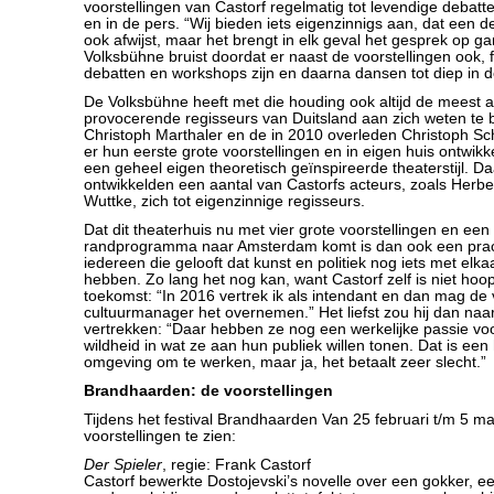
voorstellingen van Castorf regelmatig tot levendige debat
en in de pers. “Wij bieden iets eigenzinnigs aan, dat een d
ook afwijst, maar het brengt in elk geval het gesprek op g
Volksbühne bruist doordat er naast de voorstellingen ook, 
debatten en workshops zijn en daarna dansen tot diep in d
De Volksbühne heeft met die houding ook altijd de meest a
provocerende regisseurs van Duitsland aan zich weten te 
Christoph Marthaler en de in 2010 overleden Christoph Sc
er hun eerste grote voorstellingen en in eigen huis ontwik
een geheel eigen theoretisch geïnspireerde theaterstijl. D
ontwikkelden een aantal van Castorfs acteurs, zoals Herber
Wuttke, zich tot eigenzinnige regisseurs.
Dat dit theaterhuis nu met vier grote voorstellingen en een
randprogramma naar Amsterdam komt is dan ook een prac
iedereen die gelooft dat kunst en politiek nog iets met el
hebben. Zo lang het nog kan, want Castorf zelf is niet hoo
toekomst: “In 2016 vertrek ik als intendant en dan mag de
cultuurmanager het overnemen.” Het liefst zou hij dan naa
vertrekken: “Daar hebben ze nog een werkelijke passie voo
wildheid in wat ze aan hun publiek willen tonen. Dat is een
omgeving om te werken, maar ja, het betaalt zeer slecht.”
Brandhaarden: de voorstellingen
Tijdens het festival Brandhaarden Van 25 februari t/m 5 ma
voorstellingen te zien:
Der Spieler
, regie: Frank Castorf
Castorf bewerkte Dostojevski’s novelle over een gokker, ee