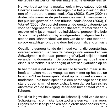
die tegelijk als performer een magnetische energie leek te
Het werk dat ze hierna maakte leek in twee categorieën uit
Enerzijds maakte ze voorstellingen die het publiek op sl
een of meerdere ruimtes, zoals
Klep
(2003),
Ruim
(2004)
Anderzijds waren er de performances met Schweigman zelf
het publiek ‘gewoon’ op een tribune, zoals
Benen
(2003),
G
Wervel
(2005) De voorstellingen uit de eerste categorie w
voor het zogenaamde ‘ervaringstheater’, theater waarin h
actieve rol krijgt en waarin de individuele, persoonlijke bele
Zo werd het publiek in
Klep
rondgereden in afgesloten karr
steeds een lichaamsdeel van een van de spelers toonden
sprookjesachtige rondgang door het voormalige Kruithuis
Opvallend genoeg kende de inhoud van al die voorstelling
overeenkomsten. Een van de belangrijkste kenmerken van
Schweigman is dat haar ‘personages’ vrijwel altijd een fu
verandering doormaken. De voorstellingen zijn dus lineair e
einde is hetzelfde als het begin) of statisch (variaties op éé
In het toneel is dat misschien niet zo bijzonder, maar in d
heeft te maken met de vraag: als een mimer op het podium 
hij er dan? Een toneelspeler staat op het toneel als een p
moderner – als toneelspeler die een personage speelt; een
stand-upper is min of meer zichzelf; een danser kan zichze
abstractie van de beweging. Maar een mimer staat vooral o
lichaam.
Dat klinkt ingewikkeld, maar de lichamelijkheid van de spel
Schweigman is onmiskenbaar zodra je een van haar voorste
Ergens moet ik altijd denken aan dieren: haar spelers stral