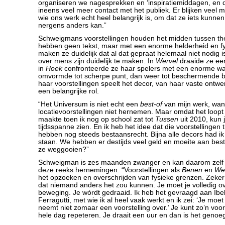
organiseren we nagesprekken en ‘inspiratiemiddagen, en 
ineens veel meer contact met het publiek. Er blijken veel m
wie ons werk echt heel belangrijk is, om dat ze iets kunne
nergens anders kan.”
Schweigmans voorstellingen houden het midden tussen th
hebben geen tekst, maar met een enorme helderheid en fy
maken ze duidelijk dat al dat gepraat helemaal niet nodig i
over mens zijn duidelijk te maken. In
Wervel
draaide ze een
in
Hoek
confronteerde ze haar spelers met een enorme wa
omvormde tot scherpe punt, dan weer tot beschermende bi
haar voorstellingen speelt het decor, van haar vaste ont
een belangrijke rol.
“Het Universum is niet echt een
best-of
van mijn werk, wan
locatievoorstellingen niet hernemen. Maar omdat het loop
maakte toen ik nog op school zat tot
Tussen
uit 2010, kun 
tijdsspanne zien. En ik heb het idee dat die voorstellingen ti
hebben nog steeds bestaansrecht. Bijna alle decors had ik
staan. We hebben er destijds veel geld en moeite aan bes
ze weggooien?”
Schweigman is zes maanden zwanger en kan daarom zelf n
deze reeks hernemingen. “Voorstellingen als
Benen
en
We
het opzoeken en overschrijden van fysieke grenzen. Zeke
dat niemand anders het zou kunnen. Je moet je volledig 
beweging. Je wórdt gedraaid. Ik heb het gevraagd aan Ibe
Ferragutti, met wie ik al heel vaak werkt en ik zei: ‘Je moet 
neemt niet zomaar een voorstelling over.’ Je kunt zo’n voor
hele dag repeteren. Je draait een uur en dan is het genoeg