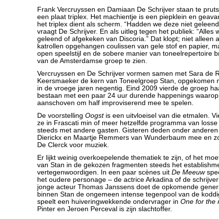
Frank Vercruyssen en Damiaan De Schrijver staan te prut
een plaat triplex. Het machientje is een piepklein en geava
het triplex dient als scherm. “Hadden we deze niet geleend
vraagt De Schrijver. En als uitleg tegen het publiek: “Alles 
geleend of afgekeken van Discoria.” Dat klopt; niet alleen 
katrollen opgehangen coulissen van gele stof en papier, 
open speelstijl en de sobere manier van toneelrepertoire b
van de Amsterdamse groep te zien.
Vercruyssen en De Schrijver vormen samen met Sara de R
Keersmaeker de kern van Toneelgroep Stan, opgekomen m
in de vroege jaren negentig. Eind 2009 vierde de groep haa
bestaan met een paar 24 uur durende happenings waarop 
aanschoven om half improviserend mee te spelen.
De voorstelling
Oogst
is een uitvloeisel van die etmalen. 
ze in Frascati min of meer hetzelfde programma van loss
steeds met andere gasten. Gisteren deden onder anderen 
Dierickx en Maartje Remmers van Wunderbaum mee en zorg
De Clerck voor muziek.
Er lijkt weinig overkoepelende thematiek te zijn, of het moe
van Stan in de gekozen fragmenten steeds het establishm
vertegenwoordigen. In een paar scènes uit
De Meeuw
spee
het oudere personage – de actrice Arkadina of de schrijver
jonge acteur Thomas Janssens doet de opkomende genera
binnen Stan de ongemeen intense tegenpool van de koddig
speelt een huiveringwekkende ondervrager in
One for the 
Pinter en Jeroen Perceval is zijn slachtoffer.