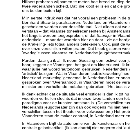
Hillaert proberen wij samen te meten hoe breed en diep de 
twee vaderlanden scheid. Dat die kloof er is en dat die gro
ons beiden buiten kijf.
Mijn eerste indruk was dat het vooral een probleem in de
Bernhard Shaw te parafraseren: Nederland en Vlaanderen 
gescheiden worden door dezelfde taal. Niet alleen dat we 
verstaan – dat Vlaamse toneelrecensenten bij Amsterdamse 
het Engels worden toegesproken, of dat
Baantjer
in Vlaan
ondertiteld – maar dat woorden hier en daar –zie de bordj
de Krakeling- iets totaal anders betekenen. Oók, juist d
over onze verschillen willen praten. Dat bleek gisteren wee
‘overleg’ tussen Vlaamse en Nederlandse jeugdtheatermak
Pardon: daar ga ik al. Ik noem Goesting een festival voor 
hoor, zeggen de Vlamingen: het gaat om kinderkunst. Ik kri
waar jullie het woord ‘autonoom’ gebruiken, Nederlanders
‘artistiek’ bezigen. Wat in Vlaanderen ‘publiekswerking’ heet
Nederland ‘marketing’ genoemd. In Nederland kan er on
gesproken over ‘Overaanbod’, in Vlaanderen moet de vera
minister een verhullende metafoor gebruiken: “Het bos is v
Ik denk echter dat de situatie veel ernstiger is dan ik tot nu
woorden verhullen slechts dat in onze twee landen een tota
paradigma voor de kunsten ontstaan is. (De verschillen t
Nederlands jeugdtheater zijn dan ook volgens mij niet hee
verschillen tussen het theater voor volwassenen.) Het prob
Vlaanderen staat de maker centraal, in Nederland meer en
In Vlaanderen blijft de autonomie van de kunstenaar en he
centrale geloofsartikel. (Ik kan daarbij niet negeren dat ‘a