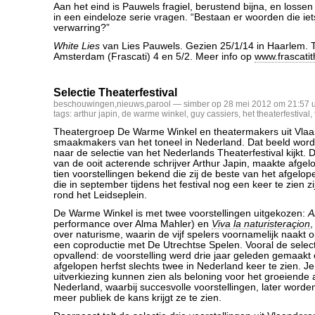
Aan het eind is Pauwels fragiel, berustend bijna, en losse
in een eindeloze serie vragen. “Bestaan er woorden die ie
verwarring?”
White Lies
van Lies Pauwels. Gezien 25/1/14 in Haarlem. T
Amsterdam (Frascati) 4 en 5/2. Meer info op
www.frascatit
Selectie Theaterfestival
beschouwingen
,
nieuws
,
parool
— simber op 28 mei 2012 om 21:57 
tags:
arthur japin
,
de warme winkel
,
guy cassiers
,
het theaterfestival
,
Theatergroep De Warme Winkel en theatermakers uit Vlaan
smaakmakers van het toneel in Nederland. Dat beeld wordt
naar de selectie van het Nederlands Theaterfestival kijkt. D
van de ooit acterende schrijver Arthur Japin, maakte afge
tien voorstellingen bekend die zij de beste van het afgelo
die in september tijdens het festival nog een keer te zien zi
rond het Leidseplein.
De Warme Winkel is met twee voorstellingen uitgekozen:
A
performance over Alma Mahler) en
Viva la naturisteraçion
,
over naturisme, waarin de vijf spelers voornamelijk naakt 
een coproductie met De Utrechtse Spelen. Vooral de selec
opvallend: de voorstelling werd drie jaar geleden gemaakt
afgelopen herfst slechts twee in Nederland keer te zien. J
uitverkiezing kunnen zien als beloning voor het groeiende a
Nederland, waarbij succesvolle voorstellingen, later wor
meer publiek de kans krijgt ze te zien.