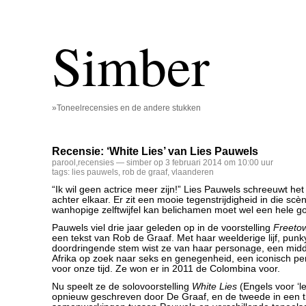
Simber
»Toneelrecensies en de andere stukken
Recensie: ‘White Lies’ van Lies Pauwels
parool
,
recensies
— simber op 3 februari 2014 om 10:00 uur
tags:
lies pauwels
,
rob de graaf
,
vlaanderen
“Ik wil geen actrice meer zijn!” Lies Pauwels schreeuwt het u
achter elkaar. Er zit een mooie tegenstrijdigheid in die sc
wanhopige zelftwijfel kan belichamen moet wel een hele goe
Pauwels viel drie jaar geleden op in de voorstelling
Freeto
een tekst van Rob de Graaf. Met haar weelderige lijf, punk
doordringende stem wist ze van haar personage, een midd
Afrika op zoek naar seks en genegenheid, een iconisch p
voor onze tijd. Ze won er in 2011 de Colombina voor.
Nu speelt ze de solovoorstelling
White Lies
(Engels voor ‘l
opnieuw geschreven door De Graaf, en de tweede in een tr