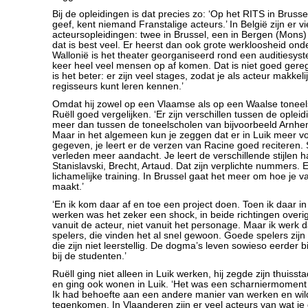
Bij de opleidingen is dat precies zo: ‘Op het RITS in Brusse
geef, kent niemand Franstalige acteurs.’ In België zijn er vi
acteursopleidingen: twee in Brussel, een in Bergen (Mons) 
dat is best veel. Er heerst dan ook grote werkloosheid onde
Wallonië is het theater georganiseerd rond een auditiesys
keer heel veel mensen op af komen. Dat is niet goed gere
is het beter: er zijn veel stages, zodat je als acteur makkeli
regisseurs kunt leren kennen.’
Omdat hij zowel op een Vlaamse als op een Waalse toneel
Ruëll goed vergelijken. ‘Er zijn verschillen tussen de oplei
meer dan tussen de toneelscholen van bijvoorbeeld Arnhe
Maar in het algemeen kun je zeggen dat er in Luik meer v
gegeven, je leert er de verzen van Racine goed reciteren. 
verleden meer aandacht. Je leert de verschillende stijlen h
Stanislavski, Brecht, Artaud. Dat zijn verplichte nummers. 
lichamelijke training. In Brussel gaat het meer om hoe je 
maakt.’
‘En ik kom daar af en toe een project doen. Toen ik daar i
werken was het zeker een shock, in beide richtingen overig
vanuit de acteur, niet vanuit het personage. Maar ik werk
spelers, die vinden het al snel gewoon. Goede spelers zijn 
die zijn niet leerstellig. De dogma’s leven sowieso eerder 
bij de studenten.’
Ruëll ging niet alleen in Luik werken, hij zegde zijn thuiss
en ging ook wonen in Luik. ‘Het was een scharniermoment 
Ik had behoefte aan een andere manier van werken en wil
tegenkomen. In Vlaanderen zijn er veel acteurs van wat je 