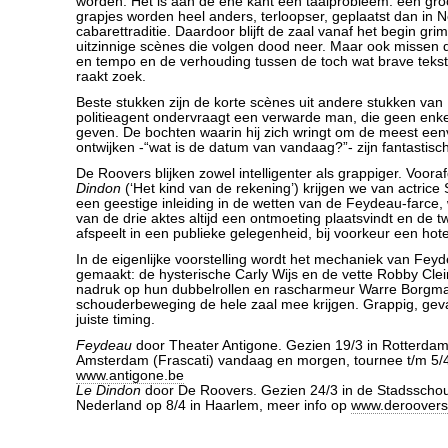
worden. Het is aan de ene kant een taalprobleem: een groo
grapjes worden heel anders, terloopser, geplaatst dan in N
cabarettraditie. Daardoor blijft de zaal vanaf het begin grim
uitzinnige scènes die volgen dood neer. Maar ook missen 
en tempo en de verhouding tussen de toch wat brave tekst 
raakt zoek.
Beste stukken zijn de korte scènes uit andere stukken va
politieagent ondervraagt een verwarde man, die geen enkel 
geven. De bochten waarin hij zich wringt om de meest een
ontwijken -“wat is de datum van vandaag?”- zijn fantastisc
De Roovers blijken zowel intelligenter als grappiger. Voo
Dindon
(‘Het kind van de rekening’) krijgen we van actric
een geestige inleiding in de wetten van de Feydeau-farce, 
van de drie aktes altijd een ontmoeting plaatsvindt en de tw
afspeelt in een publieke gelegenheid, bij voorkeur een hote
In de eigenlijke voorstelling wordt het mechaniek van Feyde
gemaakt: de hysterische Carly Wijs en de vette Robby Clei
nadruk op hun dubbelrollen en rascharmeur Warre Borgm
schouderbeweging de hele zaal mee krijgen. Grappig, gev
juiste timing.
Feydeau
door Theater Antigone. Gezien 19/3 in Rotterdam.
Amsterdam (Frascati) vandaag en morgen, tournee t/m 5/4
www.antigone.be
Le Dindon
door De Roovers. Gezien 24/3 in de Stadsscho
Nederland op 8/4 in Haarlem, meer info op
www.deroovers