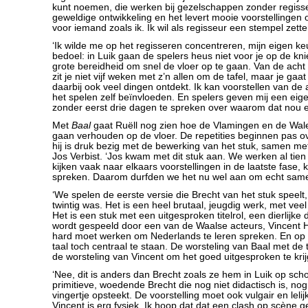
kunt noemen, die werken bij gezelschappen zonder regisse
geweldige ontwikkeling en het levert mooie voorstellingen o
voor iemand zoals ik. Ik wil als regisseur een stempel zette
‘Ik wilde me op het regisseren concentreren, mijn eigen ke
bedoel: in Luik gaan de spelers heus niet voor je op de kn
grote bereidheid om snel de vloer op te gaan. Van de acht 
zit je niet vijf weken met z’n allen om de tafel, maar je gaat
daarbij ook veel dingen ontdekt. Ik kan voorstellen van de 
het spelen zelf beïnvloeden. En spelers geven mij een eige
zonder eerst drie dagen te spreken over waarom dat nou ei
Met
Baal
gaat Ruëll nog zien hoe de Vlamingen en de Walen
gaan verhouden op de vloer. De repetities beginnen pas 
hij is druk bezig met de bewerking van het stuk, samen m
Jos Verbist. ‘Jos kwam met dit stuk aan. We werken al tie
kijken vaak naar elkaars voorstellingen in de laatste fase,
spreken. Daarom durfden we het nu wel aan om echt samen
‘We spelen de eerste versie die Brecht van het stuk speelt
twintig was. Het is een heel brutaal, jeugdig werk, met ve
Het is een stuk met een uitgesproken titelrol, een dierlijke 
wordt gespeeld door een van de Waalse acteurs, Vincent 
hard moet werken om Nederlands te leren spreken. En op
taal toch centraal te staan. De worsteling van Baal met de ta
de worsteling van Vincent om het goed uitgesproken te kri
‘Nee, dit is anders dan Brecht zoals ze hem in Luik op schoo
primitieve, woedende Brecht die nog niet didactisch is, nog
vingertje opsteekt. De voorstelling moet ook vulgair en lelij
Vincent is erg fysiek. Ik hoop dat dat een clash op scène ge