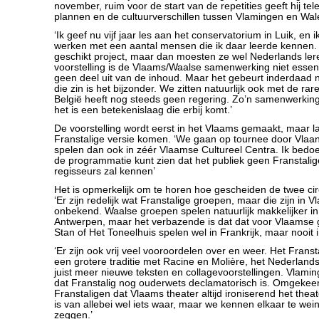
november, ruim voor de start van de repetities geeft hij telef
plannen en de cultuurverschillen tussen Vlamingen en Wal
‘Ik geef nu vijf jaar les aan het conservatorium in Luik, en 
werken met een aantal mensen die ik daar leerde kennen
geschikt project, maar dan moesten ze wel Nederlands ler
voorstelling is de Vlaams/Waalse samenwerking niet essent
geen deel uit van de inhoud. Maar het gebeurt inderdaad n
die zin is het bijzonder. We zitten natuurlijk ook met de rare 
België heeft nog steeds geen regering. Zo’n samenwerking
het is een betekenislaag die erbij komt.’
De voorstelling wordt eerst in het Vlaams gemaakt, maar la
Franstalige versie komen. ‘We gaan op tournee door Vlaa
spelen dan ook in zéér Vlaamse Cultureel Centra. Ik bedoe
de programmatie kunt zien dat het publiek geen Franstalig
regisseurs zal kennen’
Het is opmerkelijk om te horen hoe gescheiden de twee circui
‘Er zijn redelijk wat Franstalige groepen, maar die zijn in V
onbekend. Waalse groepen spelen natuurlijk makkelijker in 
Antwerpen, maar het verbazende is dat dat voor Vlaamse 
Stan of Het Toneelhuis spelen wel in Frankrijk, maar nooit i
‘Er zijn ook vrij veel vooroordelen over en weer. Het Franst
een grotere traditie met Racine en Molière, het Nederlandst
juist meer nieuwe teksten en collagevoorstellingen. Vlam
dat Franstalig nog ouderwets declamatorisch is. Omgeke
Franstaligen dat Vlaams theater altijd ironiserend het theat
is van allebei wel iets waar, maar we kennen elkaar te wei
zeggen.’