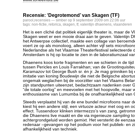
Recensie: ‘Degrotemond’ van Skagen (TF)
parool
,
recensies
— simber op 9 september 2009 om 22:06 uur
tags:
non-fictie
,
retorica
,
skagen
,
tf
,
valentijn dhaenens
,
vlaanderen
Het is een cliché dat politiek eigenlijk theater is, maar de
Skagen weet er een mooie draai aan te geven. Valentijn Dh
het Antwerpse collectief, maakte een collage van beroem
voert ze op als monoloog, alleen achter vijf sets microfoon
Nederlandse als het Vlaamse Theaterfestival selecteerde de
Amsterdam is hij op locatie te zien in de laboratiumzaal v
Dhaenens koos korte fragmenten en we schieten in de tij
tussen Pericles en Louis Farrakhan; van de Grootinquisiteu
Karamazov
tot George Bush sr. én jr. Je mag grinniken bij 
imitatie van koning Boudewijn die niet de Belgische abortus
ongemak weglachen bij de voorzitter van het Vlaams Belan
zijn standpunten uiteenzet, bedachtzaam nadenken over G
“de totale oorlog” en meevoelen met het hoopvolle, maar 
enthousiasme van Lumumba bij de onafhankelijkheid van 
Steeds verplaatst hij van de ene bundel microfoons naar d
kiest hij een andere stijl, een virtuoze acteur met oog en o
effect. Tussendoor klinken intermezzo’s van zang, getromm
die Dhaenens live maakt en die via ingenieuze
sampling
to
achtergrondgeluid worden gemixt. Het versterkt de eenza
redenaar –gevangen op het podium voor het publiek- en zi
afhankelijkheid van techniek.