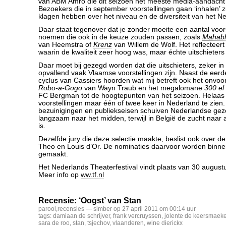
van ABM Amro die dit seizoen het meeste media-aandacht 
Bezoekers die in september voorstellingen gaan ‘inhalen’ z
klagen hebben over het niveau en de diversiteit van het N
Daar staat tegenover dat je zonder moeite een aantal voor
noemen die ook in de keuze zouden passen, zoals
Mahabh
van Heemstra of
Krenz
van Willem de Wolf. Het reflecteer
waarin de kwaliteit zeer hoog was, maar échte uitschieters 
Daar moet bij gezegd worden dat die uitschieters, zeker in 
opvallend vaak Vlaamse voorstellingen zijn. Naast de eer
cyclus van Cassiers hoorden wat mij betreft ook het onvoo
Robo-a-Gogo
van Wayn Traub en het megalomane
300 el 
FC Bergman tot de hoogtepunten van het seizoen. Helaas z
voorstellingen maar één of twee keer in Nederland te zien
bezuinigingen en publiekseisen schuiven Nederlandse ge
langzaam naar het midden, terwijl in België de zucht naar 
is.
Dezelfde jury die deze selectie maakte, beslist ook over de
Theo en Louis d’Or. De nominaties daarvoor worden binn
gemaakt.
Het Nederlands Theaterfestival vindt plaats van 30 august
Meer info op
ww.tf.nl
Recensie: ‘Oogst’ van Stan
parool
,
recensies
— simber op 27 april 2011 om 00:14 uur
tags:
damiaan de schrijver
,
frank vercruyssen
,
jolente de keersmaeke
sara de roo
,
stan
,
tsjechov
,
vlaanderen
,
wine dierickx