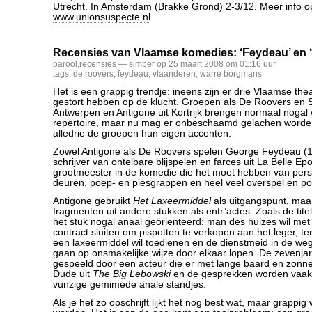
Utrecht. In Amsterdam (Brakke Grond) 2-3/12. Meer info o
www.unionsuspecte.nl
Recensies van Vlaamse komedies: ‘Feydeau’ en 
parool
,
recensies
— simber op 25 maart 2008 om 01:16 uur
tags:
de roovers
,
feydeau
,
vlaanderen
,
warre borgmans
Het is een grappig trendje: ineens zijn er drie Vlaamse the
gestort hebben op de klucht. Groepen als De Roovers en 
Antwerpen en Antigone uit Kortrijk brengen normaal nogal
repertoire, maar nu mag er onbeschaamd gelachen worde
alledrie de groepen hun eigen accenten.
Zowel Antigone als De Roovers spelen George Feydeau (
schrijver van ontelbare blijspelen en farces uit La Belle E
grootmeester in de komedie die het moet hebben van pers
deuren, poep- en piesgrappen en heel veel overspel en p
Antigone gebruikt
Het Laxeermiddel
als uitgangspunt, maar
fragmenten uit andere stukken als entr’actes. Zoals de tit
het stuk nogal anaal geörienteerd: man des huizes wil met 
contract sluiten om pispotten te verkopen aan het leger, te
een laxeermiddel wil toedienen en de dienstmeid in de weg 
gaan op onsmakelijke wijze door elkaar lopen. De zevenja
gespeeld door een acteur die er met lange baard en zonnebr
Dude uit
The Big Lebowski
en de gesprekken worden vaak
vunzige gemimede anale standjes.
Als je het zo opschrijft lijkt het nog best wat, maar grappig 