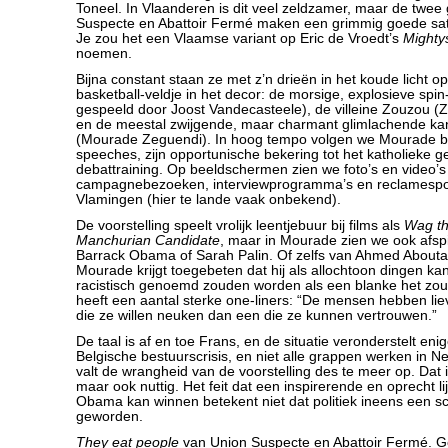
Toneel. In Vlaanderen is dit veel zeldzamer, maar de twe
Suspecte en Abattoir Fermé maken een grimmig goede sat
Je zou het een Vlaamse variant op Eric de Vroedt’s
Mighty
noemen.
Bijna constant staan ze met z’n drieën in het koude licht o
basketball-veldje in het decor: de morsige, explosieve spin-
gespeeld door Joost Vandecasteele), de villeine Zouzou 
en de meestal zwijgende, maar charmant glimlachende k
(Mourade Zeguendi). In hoog tempo volgen we Mourade bij 
speeches, zijn opportunische bekering tot het katholieke ge
debattraining. Op beeldschermen zien we foto’s en video’s
campagnebezoeken, interviewprogramma’s en reclamesp
Vlamingen (hier te lande vaak onbekend).
De voorstelling speelt vrolijk leentjebuur bij films als
Wag t
Manchurian Candidate
, maar in Mourade zien we ook afsp
Barrack Obama of Sarah Palin. Of zelfs van Ahmed About
Mourade krijgt toegebeten dat hij als allochtoon dingen ka
racistisch genoemd zouden worden als een blanke het zou
heeft een aantal sterke one-liners: “De mensen hebben li
die ze willen neuken dan een die ze kunnen vertrouwen.”
De taal is af en toe Frans, en de situatie veronderstelt eni
Belgische bestuurscrisis, en niet alle grappen werken in 
valt de wrangheid van de voorstelling des te meer op. Dat
maar ook nuttig. Het feit dat een inspirerende en oprecht li
Obama kan winnen betekent niet dat politiek ineens een sc
geworden.
They eat people
van Union Suspecte en Abattoir Fermé. Ge