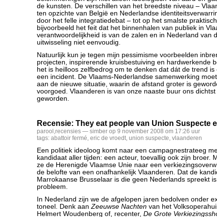
de kunsten. De verschillen van het breedste niveau – Vlaa
ten opzichte van België en Nederlandse identiteitsverwarri
door het felle integratiedebat – tot op het smalste praktisc
bijvoorbeeld het feit dat het binnenhalen van publiek in V
verantwoordelijkheid is van de zalen en in Nederland van
uitwisseling niet eenvoudig.
Natuurlijk kun je tegen mijn pessimisme voorbeelden inbr
projecten, inspirerende kruisbestuiving en hardwerkende 
het is heilloos zelfbedrog om te denken dat dát de trend is
een incident. De Vlaams-Nederlandse samenwerking moet
aan de nieuwe situatie, waarin de afstand groter is geworde
voorgoed. Vlaanderen is van onze naaste buur ons dichtst b
geworden.
Recensie: They eat people van Union Suspecte e
parool
,
recensies
— simber op 9 november 2008 om 17:26 uur
tags:
abattoir fermé
,
eric de vroedt
,
union suspecte
,
vlaanderen
Een politiek ideoloog komt naar een campagnestrateeg me
kandidaat aller tijden: een acteur, toevallig ook zijn broer. 
ze de Herenigde Vlaamse Unie naar een verkiezingsoverw
de belofte van een onafhankelijk Vlaanderen. Dat de kandi
Marrokaanse Brusselaar is die geen Nederlands spreekt is 
probleem.
In Nederland zijn we de afgelopen jaren bedolven onder expl
toneel. Denk aan
Zeeuwse Nachten
van het Volksoperahu
Helmert Woudenberg of, recenter,
De Grote Verkiezingss