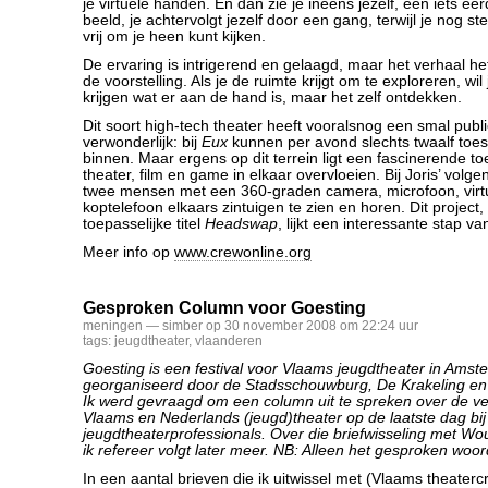
je virtuele handen. En dan zie je ineens jezelf, een iets 
beeld, je achtervolgt jezelf door een gang, terwijl je nog s
vrij om je heen kunt kijken.
De ervaring is intrigerend en gelaagd, maar het verhaal he
de voorstelling. Als je de ruimte krijgt om te exploreren, wil 
krijgen wat er aan de hand is, maar het zelf ontdekken.
Dit soort high-tech theater heeft vooralsnog een smal publie
verwonderlijk: bij
Eux
kunnen per avond slechts twaalf toe
binnen. Maar ergens op dit terrein ligt een fascinerende t
theater, film en game in elkaar overvloeien. Bij Joris’ volge
twee mensen met een 360-graden camera, microfoon, virtual
koptelefoon elkaars zintuigen te zien en horen. Dit project
toepasselijke titel
Headswap
, lijkt een interessante stap v
Meer info op
www.crewonline.org
Gesproken Column voor Goesting
meningen
— simber op 30 november 2008 om 22:24 uur
tags:
jeugdtheater
,
vlaanderen
Goesting is een festival voor Vlaams jeugdtheater in Amst
georganiseerd door de Stadsschouwburg, De Krakeling en
Ik werd gevraagd om een column uit te spreken over de ve
Vlaams en Nederlands (jeugd)theater op de laatste dag bi
jeugdtheaterprofessionals. Over die briefwisseling met Wou
ik refereer volgt later meer. NB: Alleen het gesproken woord 
In een aantal brieven die ik uitwissel met (Vlaams theaterc