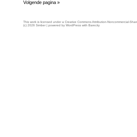
Volgende pagina »
This work is licensed under a
Creative Commons Attribution-Noncommercial-Share
(c) 2026 Simber | powered by
WordPress
with
Barecity