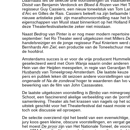
Daarnaast telt de selectie drie voorstellingen uit Vlaander
Disisit
van Benjamin Verdonck en
Bloed & Rozen
van Het T
regisseur Guy Cassiers, een nieuw toneelstuk van Tom L
d’Arc en Gilles de Rais. Cassiers beleeft na zijn befaamde
nieuwe artistieke piek: zijn marathonvoorstelling naar het
eigenschappen
van Musil staat binnenkort op het Holland F
deze Theaterfestivalselectie zeker niet misstaan.
Naast
Bedrog
van Pinter is er nog meer modern repertoire 
september: het Ro Theater werd uitgekozen met Millers
De
handelsreiziger
en de jonge regisseur Paul Knieriem werd
Bernhards
Am Ziel
, een productie van de Toneelschuur me
de hoofdrol.
Amsterdams succes is er voor de vrije producent Hummeli
geselecteerd werd met
Oom Wanja
waarin onder anderen
Hein van der Heijden meespelen, in regie van Gerardjan R
Husbands
van Toneelgroep Amsterdam. Die laatste keuze i
pers en publiek leken dit seizoen andere voorstellingen va
ongenade
of
Na de zondeval
hoger te waarderen dan Ivo 
bewerking van de film van John Cassavates.
De laatste uitgekozen voorstelling is
Bimbo
van mimegroep
Schoot, een fascinerend akelige verbeelding van de ‘pornifi
samenleving. Theater als het krassen van nagels op het sc
uitstek geschikt voor het Theaterfestival dat naast mooie v
toch ook discussie wil oproepen.
De selectie overziend rijst het beeld van een evenwichtige,
jury koos geen kleine, obscure voorstellingen, en vergat ge
het moest
De prooi
zijn van Het Nationale Toneel, de voorst