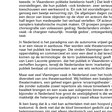
tweede, in Vlaanderen politieke betekenis heeft.) Dat leidt 
voorstellingen, die hun publiek –ook kinderen- zeer serie
toeschouwen een werkwoord is. En ook tot voorstellingen
genoeg een beetje eenvormig zijn. De afgelopen dagen za
een decor van losse objecten op de vloer en acteurs die ha
half tegen hun medespeler het verhaal vertellen. Of acteur
samplers kakafonische muziek maken. Of groepen jongere
choreografie van volwassen gedrag. Nederlanders vinden d
vaak –ik chargeer natuurlijk- ‘moeilijk gedoe’, ontoegankeli
saai.
In Nederland is het paradigma van de autonomie vrijwel g
is er een nieuw in aanbouw. Hier worden vele theatervorm
naar het publiek toe bewegen. Die vinden Vlamingen dan 
oppervlakkig en commercieel en voor een deel is dat terec
komen op de terminologie: de term ‘publiekswerking’ geeft 
van Leen Laconte gisteren- dat het publiek in Vlaanderen w
verheffen burgers, terwijl de Nederlandse term ‘marketing’ 
publiek bestaat uit consumenten aan wie iets verkocht dien
Maar wat veel Vlamingen vaak in Nederland over het hoof
diversiteit van ons theateraanbod. Wij hebben een bataljon
theatermakers, een geheel eigen genre ‘ervaringstheater’,
die zonder subsidie zowel repertoire als nieuw toneelwerk 
kwaliteit brengen en een scala aan subgenres binnen de mi
bijzonder in Nederland hoe groot de veelzijdigheid is die w
makkelijk die heterogene paradigma’s naast elkaar kunne
Ik ben bang dat ik u niet kan achterlaten met een hoopvol 
toekomst. Ik denk niet dat de kloof binnenkort gedicht zal
belemmeringen zijn niet alleen ideologisch van aard en g