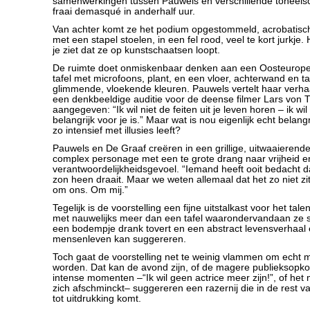
samenwerkingen tussen Pauwels en verschillende toneelsch
fraai demasqué in anderhalf uur.
Van achter komt ze het podium opgestommeld, acrobatisch
met een stapel stoelen, in een fel rood, veel te kort jurkje.
je ziet dat ze op kunstschaatsen loopt.
De ruimte doet onmiskenbaar denken aan een Oosteuropes
tafel met microfoons, plant, en een vloer, achterwand en taf
glimmende, vloekende kleuren. Pauwels vertelt haar verhaal
een denkbeeldige auditie voor de deense filmer Lars von Tr
aangegeven: “Ik wil niet de feiten uit je leven horen – ik wi
belangrijk voor je is.” Maar wat is nou eigenlijk echt belang
zo intensief met illusies leeft?
Pauwels en De Graaf creëren in een grillige, uitwaaieren
complex personage met een te grote drang naar vrijheid e
verantwoordelijkheidsgevoel. “Iemand heeft ooit bedacht 
zon heen draait. Maar we weten allemaal dat het zo niet zit
om ons. Om mij.”
Tegelijk is de voorstelling een fijne uitstalkast voor het tal
met nauwelijks meer dan een tafel waarondervandaan ze s
een bodempje drank tovert en een abstract levensverhaal 
mensenleven kan suggereren.
Toch gaat de voorstelling net te weinig vlammen om echt 
worden. Dat kan de avond zijn, of de magere publieksopk
intense momenten –“Ik wil geen actrice meer zijn!”, of he
zich afschminckt– suggereren een razernij die in de rest va
tot uitdrukking komt.