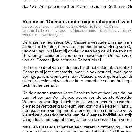
Baal
van Antigone is op 1 en 2 april te zien in De Brakke G
Recensie: ‘De man zonder eigenschappen I’ van 
parool
,
recensies
— simber op 27 oktober 2010 om 02:03 uur
tags:
gilda de bal
,
guy cassiers
,
literatuur
,
musil
,
toneelhuis
,
vic de w
wenen
,
wim van der grijn
De Vlaamse regisseur Guy Cassiers vestigde zijn naam me
bij het Ro Theater, een vierdelige theaterbewerking van
Op
verloren tijd
. Nu kiest hij opnieuw een van de dikste romans
literatuurgeschiedenis voor een nieuwe serie:
De man zon
van de Oostenrijkse schrijver Robert Musil.
Het eerste deel van dit drieluik biedt hetzelfde afstandelijk 
Cassiers al jaren kenmerkt, maar is ook actueel, mooi ges
vormgegeven. Opnieuw maakt Cassiers veel gebruik zend
videoprojecties, al valt deze keer vooral de schoonheid op 
technische vernuft.
Uit de enorme roman koos Cassiers het verhaal van de ‘para
van het verhaal. Aan de vooravond van de Eerste Wereldo
Weense wiskundige Ulrich van zijn vader secretaris word
die het zeventigjarig jubileum van koning en keizer Franz 
een passende viering moet voorzien. In de commisse verz
kleurrijke dwarsdoorsnede van de Weense hofkliek en strij
vaag idealisme, eigenbelang en besluiteloosheid om voorr
Musil en Cassiers schetsen een wereld in ontbinding. De 
geroemd om zijn ironie, waarvan het feit dat in 1918 Frans