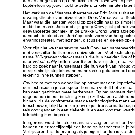
aan en aangesloten op een dikke kabel. Toch weet hij met 
koptelefoon op jouw hoofd te zetten. Enkele minuten later b
Het werk van de Vlaamse theatermaker Eric Joris sluit aan
ervaringstheater van bijvoorbeeld Dries Verhoeven of Bo
Maar waar die laatsten vooral op zoek zijn naar zo simpel 
middelen, maakt Joris met zijn groep Crew juist gebruik v
geavanceerde techniek. In de Brakke Grond werd afgelo
aandacht besteed aan Joris’ speciale vorm van hoogtechn
ervaringstheater, met lezingen, discussies en de één-op- é
Voor zijn nieuwe theatervorm heeft Crew een samenwerki
met verschillende Europese universiteiten. Veel technologie
name 360-graden video-camera’s die hun beelden live of bi
naar
virtual reality
-brillen- wordt steeds verfijnder, maar w
hard op zoek naar kunstenaars die hun werk van inhoud vo
oorspronkelijk striptekenaar, maar raakte gefascineerd doo
tekening ín te kunnen stappen.
Eux
begint met een wandeling op straat met een koptelefo
een technicus in je voetspoor. Een man vertelt het verhaal v
kan geen gezichten meer herkennen. Op het moment dat h
opgenomen in een inrichting kom je zelf via een achterdeu
binnen. Na de confrontatie met de technologische mens –
toeschouwer, blijkt later- en jouw eigen transformatie beg
reis door gangen in een ziekenhuis en een klooster, waarbij
blikrichting kunt bepalen.
Intrigerend wordt het als iemand je vraagt om een hand voo
houden en er tegelijkertijd een hand op het scherm in je bril
Verbijsterend is de ervaring als je eigen handen iets and