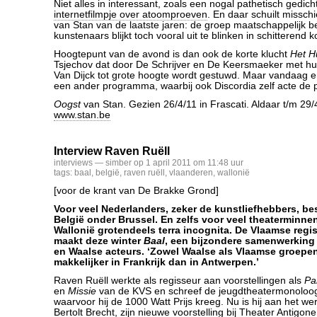
Niet alles in interessant, zoals een nogal pathetisch gedich
internetfilmpje over atoomproeven
. En daar schuilt missc
van Stan van de laatste jaren: de groep maatschappelijk b
kunstenaars blijkt toch vooral uit te blinken in schitterend 
Hoogtepunt van de avond is dan ook de korte klucht
Het H
Tsjechov dat door De Schrijver en De Keersmaeker met hu
Van Dijck tot grote hoogte wordt gestuwd. Maar vandaag e
een ander programma, waarbij ook Discordia zelf acte de 
Oogst
van Stan. Gezien 26/4/11 in Frascati. Aldaar t/m 29/
www.stan.be
Interview Raven Ruëll
interviews
— simber op 1 april 2011 om 11:48 uur
tags:
baal
,
belgië
,
raven ruëll
,
vlaanderen
,
wallonië
[voor de krant van De Brakke Grond]
Voor veel Nederlanders, zeker de kunstliefhebbers, be
België onder Brussel. En zelfs voor veel theaterminne
Wallonië grotendeels terra incognita. De Vlaamse regi
maakt deze winter
Baal
, een bijzondere samenwerking
en Waalse acteurs. ‘Zowel Waalse als Vlaamse groepe
makkelijker in Frankrijk dan in Antwerpen.’
Raven Ruëll werkte als regisseur aan voorstellingen als
Pa
en
Missie
van de KVS en schreef de jeugdtheatermonolo
waarvoor hij de 1000 Watt Prijs kreeg. Nu is hij aan het we
Bertolt Brecht, zijn nieuwe voorstelling bij Theater Antigon