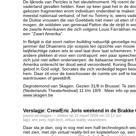
De lijkrede van Pericles is het sleutelmoment. Hij roemt de
vaderland gevallen helden. Keer op keer gaat het in de d
gekozen fragmenten erom individuen onderdeel te maken 
meestal nationaal verband, of het nu Tommy is, wiens va
de Duitse vrouwen die van Goebbels niet meer uit eten of
mogen, de soldaten van generaal Patton die de strijd in w
de zwarte Amerikanen die zich volgens Louis Farrakhan m
een “Zwart Amerika”.
In België is dat soort
nation building
natuurlijk gevoelige ma
jammer dat Dhaenens zijn scepsis ten opzichte van mooie
twijfelachtige zaken iets te veel laat door laat schemeren. H
andere plekken al voor een contrapunt: een paar speeches
zich juist niet willen onderwerpen: de Italiaanse immigrant 
Amerika onterecht ter dood werd veroordeeld; Koning Boude
geloof in God volgt; Socrates die zich verdedigd tegen be
hem. Daar zit voor de toeschouwer de ruimte om zelf te ki
wantrouwen of geestdrift.
Degrotemond
van Skagen. Gezien 31/8 in Brussel. Te zie
(Nederlands Theaterfestival) 11 t/m 18/9 . Meer info op
www
www.skagen.be
Verslagje: Crew/Eric Joris weekend in de Brakke
parool
,
verslagjes
— simber op 22 maart 2009 om 20:12 uur
tags:
eric joris
,
high-tech
,
virtual reality
,
vlaanderen
Daar sta je dan; oog in oog met een half-technologisch weze
niet zien, met zijn
virtual reality
-bril en koptelefoon op, een