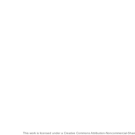
This work is licensed under a
Creative Commons Attribution-Noncommercial-Share