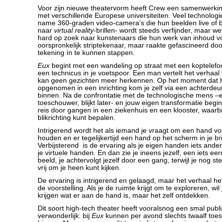
Voor zijn nieuwe theatervorm heeft Crew een samenwerki
met verschillende Europese universiteiten. Veel technologie
name 360-graden video-camera’s die hun beelden live of bi
naar
virtual reality
-brillen- wordt steeds verfijnder, maar w
hard op zoek naar kunstenaars die hun werk van inhoud vo
oorspronkelijk striptekenaar, maar raakte gefascineerd doo
tekening ín te kunnen stappen.
Eux
begint met een wandeling op straat met een koptelefo
een technicus in je voetspoor. Een man vertelt het verhaal v
kan geen gezichten meer herkennen. Op het moment dat h
opgenomen in een inrichting kom je zelf via een achterdeu
binnen. Na de confrontatie met de technologische mens –
toeschouwer, blijkt later- en jouw eigen transformatie beg
reis door gangen in een ziekenhuis en een klooster, waarbij
blikrichting kunt bepalen.
Intrigerend wordt het als iemand je vraagt om een hand voo
houden en er tegelijkertijd een hand op het scherm in je bril
Verbijsterend is de ervaring als je eigen handen iets and
je virtuele handen. En dan zie je ineens jezelf, een iets 
beeld, je achtervolgt jezelf door een gang, terwijl je nog s
vrij om je heen kunt kijken.
De ervaring is intrigerend en gelaagd, maar het verhaal he
de voorstelling. Als je de ruimte krijgt om te exploreren, wil 
krijgen wat er aan de hand is, maar het zelf ontdekken.
Dit soort high-tech theater heeft vooralsnog een smal publie
verwonderlijk: bij
Eux
kunnen per avond slechts twaalf toe