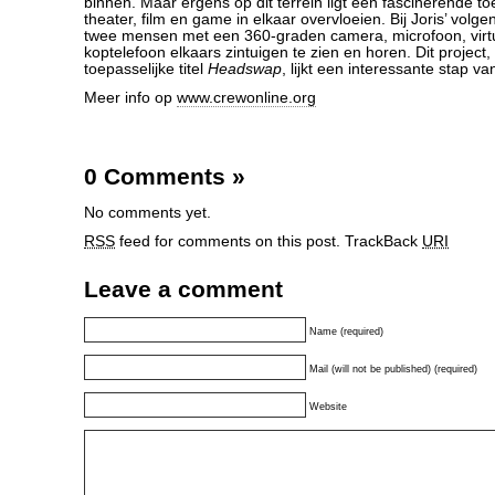
binnen. Maar ergens op dit terrein ligt een fascinerende t
theater, film en game in elkaar overvloeien. Bij Joris’ volge
twee mensen met een 360-graden camera, microfoon, virtual
koptelefoon elkaars zintuigen te zien en horen. Dit project
toepasselijke titel
Headswap
, lijkt een interessante stap v
Meer info op
www.crewonline.org
0 Comments
»
No comments yet.
RSS
feed for comments on this post.
TrackBack
URI
Leave a comment
Name (required)
Mail (will not be published) (required)
Website