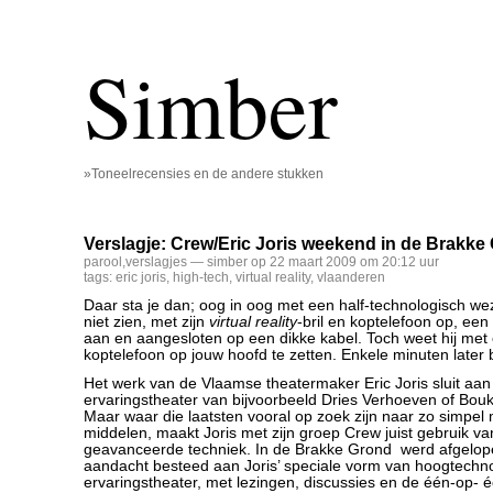
Simber
»Toneelrecensies en de andere stukken
Verslagje: Crew/Eric Joris weekend in de Brakke
parool
,
verslagjes
— simber op 22 maart 2009 om 20:12 uur
tags:
eric joris
,
high-tech
,
virtual reality
,
vlaanderen
Daar sta je dan; oog in oog met een half-technologisch weze
niet zien, met zijn
virtual reality
-bril en koptelefoon op, een
aan en aangesloten op een dikke kabel. Toch weet hij met 
koptelefoon op jouw hoofd te zetten. Enkele minuten later b
Het werk van de Vlaamse theatermaker Eric Joris sluit aan
ervaringstheater van bijvoorbeeld Dries Verhoeven of Bo
Maar waar die laatsten vooral op zoek zijn naar zo simpel 
middelen, maakt Joris met zijn groep Crew juist gebruik v
geavanceerde techniek. In de Brakke Grond werd afgelo
aandacht besteed aan Joris’ speciale vorm van hoogtechn
ervaringstheater, met lezingen, discussies en de één-op- é