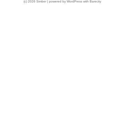
(c) 2026 Simber | powered by
WordPress
with
Barecity