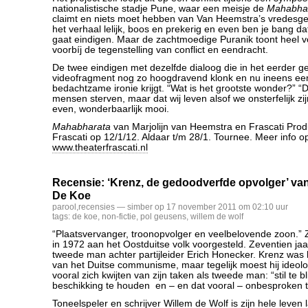
nationalistische stadje Pune, waar een meisje de
Mahabha
claimt en niets moet hebben van Van Heemstra’s vredesgez
het verhaal lelijk, boos en prekerig en even ben je bang da
gaat eindigen. Maar de zachtmoedige Puranik toont heel v
voorbíj de tegenstelling van conflict en eendracht.
De twee eindigen met dezelfde dialoog die in het eerder 
videofragment nog zo hoogdravend klonk en nu ineens ee
bedachtzame ironie krijgt. “Wat is het grootste wonder?” “
mensen sterven, maar dat wij leven alsof we onsterfelijk zijn
even, wonderbaarlijk mooi.
Mahabharata
van Marjolijn van Heemstra en Frascati Produ
Frascati op 12/1/12. Aldaar t/m 28/1. Tournee. Meer info o
www.theaterfrascati.nl
Recensie: ‘Krenz, de gedoodverfde opvolger’ van
De Koe
parool
,
recensies
— simber op 17 november 2011 om 02:10 uur
tags:
de koe
,
non-fictie
,
pol geusens
,
willem de wolf
“Plaatsvervanger, troonopvolger en veelbelovende zoon.”
in 1972 aan het Oostduitse volk voorgesteld. Zeventien jaa
tweede man achter partijleider Erich Honecker. Krenz was
van het Duitse communisme, maar tegelijk moest hij ideolog
vooral zich kwijten van zijn taken als tweede man: “stil te bl
beschikking te houden en – en dat vooral – onbesproken te
Toneelspeler en schrijver Willem de Wolf is zijn hele leven 