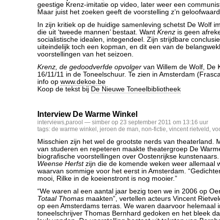
geestige Krenz-imitatie op video, later weer een communist
Maar juist het zoeken geeft de voorstelling z’n geloofwaard
In zijn kritiek op de huidige samenleving schetst De Wolf i
die uit ‘tweede mannen’ bestaat. Want
Krenz
is geen afrek
socialistische idealen, integendeel. Zijn strijdbare conclu
uiteindelijk toch een kopman, en dit een van de belangwe
voorstellingen van het seizoen.
Krenz, de gedoodverfde opvolger
van Willem de Wolf, De 
16/11/11 in de Toneelschuur. Te zien in Amsterdam (Frasca
info op
www.dekoe.be
Koop de tekst bij
De Nieuwe Toneelbibliotheek
Interview De Warme Winkel
interviews
,
parool
— simber op 23 september 2011 om 13:16 uur
tags:
de warme winkel
,
jeroen de man
,
non-fictie
,
vincent rietveld
,
vo
Misschien zijn het wel de grootste nerds van theaterland.
van studeren en repeteren maakte theatergroep De Warme 
biografische voorstellingen over Oostenrijkse kunstenaar
Weense Herfst
zijn die de komende weken weer allemaal w
waarvan sommige voor het eerst in Amsterdam. “Gedichten 
mooi, Rilke in de koeienstront is nog mooier.”
“We waren al een aantal jaar bezig toen we in 2006 op Oero
Totaal Thomas
maakten”, vertellen acteurs Vincent Rietv
op een Amsterdams terras. We waren daarvoor helemaal i
toneelschrijver Thomas Bernhard gedoken en het bleek dat