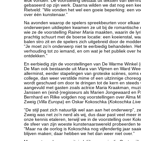
leuk vonden. De voorstelling bestaat uit teksten van Bernha
gebaseerd op zijn werk. Daarna wilden we dat nog een kee
Rietveld: “We vonden het wel een goeie beperking: een vo
over één kunstenaar.”
Na avonden waarop de spelers spreekbeurten voor elkaar 
onderwerpen uitdiepten kwamen ze uit bij de romantische d
wie ze de voorstelling
Rainer Maria
maakten, waarin de lyr
prachtig schuurt met de boerse locatie: een koeienstal, wa
balen stro zit en de spelers zich uitgebreid door de modd
“Je moet zo’n onderwerp niet te eerbiedig behandelen. He
verhouding tot zo iemand, en om wat je het publiek over he
ontdekken.”
En eerbiedig zijn de voorstellingen van De Warme Winkel (
De Man ook bestaande uit Mara van Vlijmen en Ward Wee
allerminst, eerder stapelingen van groteske scènes, soms 
college, dan weer verstilde mime of een uitzinnige choreogr
wordt geschuwd om door te dringen tot de kern en steeds
aangevuld met gasten zoals actrice Maria Kraakman, muzi
Janssen en (eind-)regisseurs als Marien Jongewaard en P
Bernhard en Rilke volgden nog voorstellingen over Alma M
Zweig (
Villa Europa
) en Oskar Kokoschka (
Kokoschka Live
“De stijl past zich natuurlijk wel aan aan het onderwerp”, 
Zweig was net zo’n nerd als wij, dus daar past veel meer in
onze kennis etaleren, terwijl we in de voorstelling over K
de sfeer van zijn woeste kunstenaarswereld probeerden te 
“Maar na de oorlog is Kokoschka nog vijfendertig jaar saa
blijven maken; daar hebben we het dan weer niet over.”