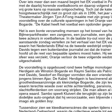
Over iets meer dan een maand begint het EK voetbal in P
met de daarbij horende voetbalkoorts en daarop volgend d
vrij grote kans op massale ontgoocheling. Toch zal de kater
hoogstwaarschijnlijk niet zo groot zijn als in 1996, het jaar
Theatermaker Jörgen Tjon A Fong maakte met zijn groep
voorstelling over de culturele spanningen in het Oranje van
Bogarde. “De Kabel heeft het voetbal een opdonder gegev
Het is een bonte verzameling mensen op het toneel van he
Bijlmerparktheater: een zangeres, een journaliste, een gita
twee acteurs in voetbaltenue. In de laatste try-out voor de
aanstaande zondag vertellen ze het verhaal van het EK va
waarin het Nederlands Elftal na de tweede wedstrijd ontplo
Davids tegen een buitenlandse journalist zei dat de trainer
hoofd uit de reet van bepaalde spelers moest halen. Hij w
sfeer was verziekt, Oranje verloor de twee volgende wedst
uitgeschakeld.
De voorstelling is opgebouwd rond twee heftige monologe
Herdigein als Winston Bogarde en Raymi Sambo als Patric
met Davids, Seedorf en Reiziger vormden die een vriende
jongens binnen Ajax: De Kabel. Herdigein is fascinerend a
grootheidswaanzinnige als kleinzielige Bogarde, die zijn le
waarin terechte woede over echte achterstelling, paranoïa,
slachtofferdenken om voorrang strijden. Die man alleen al i
opera waard. Sambo speelt Kluivert die terugkijkt op zijn be
dodelijke auto-ongeluk dat hij veroorzaakte, een blijvende 
imago als
golden boy
.
Tussendoor zien we kleedkamerscènes die spelen tijdens 
Nederland-Zwitserland, waarin de collectieve woede tot ee