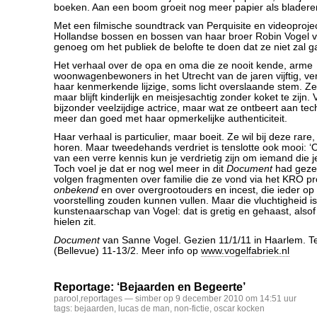
boeken. Aan een boom groeit nog meer papier als bladere
Met een filmische soundtrack van Perquisite en videoproje
Hollandse bossen en bossen van haar broer Robin Vogel voe
genoeg om het publiek de belofte te doen dat ze niet zal g
Het verhaal over de opa en oma die ze nooit kende, arme
woonwagenbewoners in het Utrecht van de jaren vijftig, ver
haar kenmerkende lijzige, soms licht overslaande stem. Ze 
maar blijft kinderlijk en meisjesachtig zonder koket te zijn.
bijzonder veelzijdige actrice, maar wat ze ontbeert aan te
meer dan goed met haar opmerkelijke authenticiteit.
Haar verhaal is particulier, maar boeit. Ze wil bij deze rare,
horen. Maar tweedehands verdriet is tenslotte ook mooi: ‘
van een verre kennis kun je verdrietig zijn om iemand die je
Toch voel je dat er nog wel meer in dit
Document
had gezet
volgen fragmenten over familie die ze vond via het KRO
onbekend
en over overgrootouders en incest, die ieder op 
voorstelling zouden kunnen vullen. Maar die vluchtigheid i
kunstenaarschap van Vogel: dat is gretig en gehaast, also
hielen zit.
Document
van Sanne Vogel. Gezien 11/1/11 in Haarlem. T
(Bellevue) 11-13/2. Meer info op
www.vogelfabriek.nl
Reportage: ‘Bejaarden en Begeerte’
parool
,
reportages
— simber op 9 december 2010 om 14:51 uur
tags:
bejaarden
,
lucas de man
,
non-fictie
,
oscar kocken