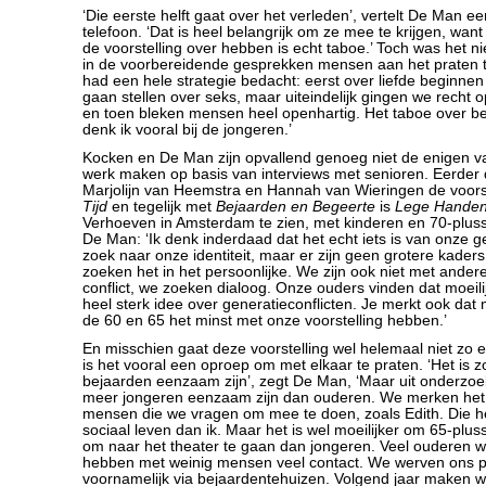
‘Die eerste helft gaat over het verleden’, vertelt De Man e
telefoon. ‘Dat is heel belangrijk om ze mee te krijgen, want
de voorstelling over hebben is echt taboe.’ Toch was het ni
in de voorbereidende gesprekken mensen aan het praten te
had een hele strategie bedacht: eerst over liefde beginnen
gaan stellen over seks, maar uiteindelijk gingen we recht 
en toen bleken mensen heel openhartig. Het taboe over be
denk ik vooral bij de jongeren.’
Kocken en De Man zijn opvallend genoeg niet de enigen v
werk maken op basis van interviews met senioren. Eerder 
Marjolijn van Heemstra en Hannah van Wieringen de voors
Tijd
en tegelijk met
Bejaarden en Begeerte
is
Lege Hande
Verhoeven in Amsterdam te zien, met kinderen en 70-pluss
De Man: ‘Ik denk inderdaad dat het echt iets is van onze ge
zoek naar onze identiteit, maar er zijn geen grotere kader
zoeken het in het persoonlijke. We zijn ook niet met andere
conflict, we zoeken dialoog. Onze ouders vinden dat moeil
heel sterk idee over generatieconflicten. Je merkt ook da
de 60 en 65 het minst met onze voorstelling hebben.’
En misschien gaat deze voorstelling wel helemaal niet zo 
is het vooral een oproep om met elkaar te praten. ‘Het is z
bejaarden eenzaam zijn’, zegt De Man, ‘Maar uit onderzoek 
meer jongeren eenzaam zijn dan ouderen. We merken het
mensen die we vragen om mee te doen, zoals Edith. Die 
sociaal leven dan ik. Maar het is wel moeilijker om 65-plus
om naar het theater te gaan dan jongeren. Veel ouderen 
hebben met weinig mensen veel contact. We werven ons p
voornamelijk via bejaardentehuizen. Volgend jaar maken w