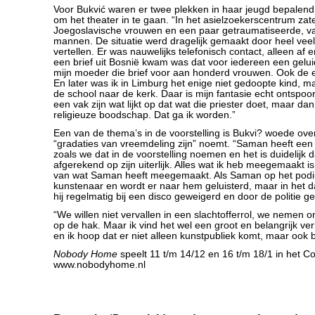
Voor Bukvić waren er twee plekken in haar jeugd bepalend
om het theater in te gaan. “In het asielzoekerscentrum zat
Joegoslavische vrouwen en een paar getraumatiseerde, va
mannen. De situatie werd dragelijk gemaakt door heel veel
vertellen. Er was nauwelijks telefonisch contact, alleen af e
een brief uit Bosnië kwam was dat voor iedereen een gelui
mijn moeder die brief voor aan honderd vrouwen. Ook de e
En later was ik in Limburg het enige niet gedoopte kind, m
de school naar de kerk. Daar is mijn fantasie echt ontspoor
een vak zijn wat lijkt op dat wat die priester doet, maar da
religieuze boodschap. Dat ga ik worden.”
Een van de thema’s in de voorstelling is Bukvi? woede ove
“gradaties van vreemdeling zijn” noemt. “Saman heeft een ‘
zoals we dat in de voorstelling noemen en het is duidelijk da
afgerekend op zijn uiterlijk. Alles wat ik heb meegemaakt is
van wat Saman heeft meegemaakt. Als Saman op het podium
kunstenaar en wordt er naar hem geluisterd, maar in het d
hij regelmatig bij een disco geweigerd en door de politie g
“We willen niet vervallen in een slachtofferrol, we nemen 
op de hak. Maar ik vind het wel een groot en belangrijk ver
en ik hoop dat er niet alleen kunstpubliek komt, maar ook 
Nobody Home
speelt 11 t/m 14/12 en 16 t/m 18/1 in het C
www.nobodyhome.nl