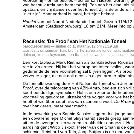
Voordat hij – of het publiek – echter kan kiezen, wordt hij 
van het stuk trekt aan hem voorbij. Pas aan het eind, als hi
opstaan, en vrij dansen over het toneel. Zij is de andere H
“niet zijn”. Haar verhaal is mooi, het zijne beknot.
Hamlet
van het Noord Nederlands Toneel. Gezien 11/4/12 i
Amsterdam (Stadsschouwburg) 18 t/m 21/4. Meer info op
Recensie: ‘De Prooi’ van Het Nationale Toneel
parool
,
recensies
— simber op 11 maart 2012 om 21:19 uur
tags:
betty schuurman
,
hajo bruins
,
het nationale toneel
,
jaap spijker
rietman
,
michel sluysmans
,
non-fictie
,
pieter van der sman
,
sophie k
Een kort tableau: Mark Rietman als bankdirecteur Rijkma
ree in z’n armen. Hij laat het voorop het toneel vallen, waa
gedurende de hele voorstelling zal blijven liggen. Als proo
vervente jager, die ook ooit eens z’n eigen arm er bijna afs
De toneelbewerking door Het Nationale Toneel van Jeroen 
Prooi
, over de teloorgang van ABN-Amro, bedient zich vrij
soort eenduidige symboliek. Het is een zeer onderhoudend
voorstelling geworden, uitstekend te volgen voor wie het b
heeft of wie überhaupt niks van economie weet.
De Prooi
g
over bankieren, maar over macht.
In de bewerking van Sophie Kassies leggen drie jonge ban
een opvallend lepe Michel Sluysmans) steeds gretig aan he
uit en de overige rollen worden kraakhelder aangezet: Hajo
aardsintrigant Wilco Jiskoot, Pieter van der Sman is de oge
schlemiel Reinhard van Tets, Jaap Spijkers is de man van