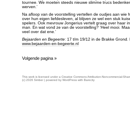
tournee. We moeten steeds nieuwe slimme trucs bedenke
werven.’
Na afloop van de voorstelling vertellen de oudjes aan wie 
over hun eigen liefdesleven, al blijven ze wel een stuk kui
spelers. Ook mevrouw Jongerius vertelt graag over haar i
man. En wat vond ze van de voorstelling? ‘Heel mooi. Maar
veel over dat ene.’
Bejaarden en Begeerte
: 17 t/m 19/12 in de Brakke Grond.
www.bejaarden-en-begeerte.nl
Volgende pagina »
This work is licensed under a
Creative Commons Attribution-Noncommercial-Share
(c) 2026 Simber | powered by
WordPress
with
Barecity