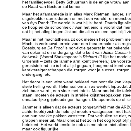
het familiegevoel, Betty Schuurman is de enige vrouw aan d
de Raad van Bestuur zal komen.
Maar het alfamannetje is in alles Mark Rietman, langer, sli
uitgekookter dan iedereen en met een wereld- en mensbee
van Ayn Rand: “De wereld is wat hij is: hard. Daarin ligt alle
de hoop en de schoonheid.” Aan het eind is vooral dat me
dat hij het aflegt tegen Jiskoot die alles als een spel blijft zi
Maar in het machtsthema zit ook meteen het probleem met 
Macht is vertrouwd terrein voor een theatermaker als regi
Doesburg en
De Prooi
is non-fictie geperst in het bekend
van opkomst en ondergang, dat u kent van
Julius Caesar
t
Network
. (Vooral Shakespeare’s
Richard III
lijkt het model 
Groenink – zelfs de lamme arm komt overeen.) De voorstelli
geruststellend: zo is het altijd gegaan, hoogmoed komt voo
karaktereigenschappen die zorgen voor je succes, zorgen 
ondergang, etc.
Het decor is een witte wand bekleed met bont die kan kiep
steile helling wordt. Helemaal om z’n as wentelt hij, zodat
zichtbaar wordt, een vloer met tafels. Maar omdat die tafels
staan, moeten de acteurs in strakke krijtstreeppakken stee
onnatuurlijke grijphoudingen hangen. De apenrots op effici
Jammer is alleen dat de acteurs (ongetwijfeld met de ARBO
achterhoofd) zich de hele tijd moeten vastgespen, met hak
aan hun strakke pakken vastzitten. Dat verhullen ze niet, z
grappen meer uit. Maar omdat het zo in het oog loopt blijf 
betekent. Het werkt tenslotte ook als metafoor: niet alleen le
maar ook figuurlijke.