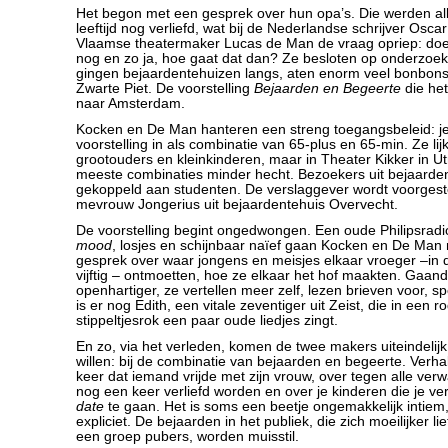
Het begon met een gesprek over hun opa’s. Die werden al
leeftijd nog verliefd, wat bij de Nederlandse schrijver Osc
Vlaamse theatermaker Lucas de Man de vraag opriep: doen
nog en zo ja, hoe gaat dat dan? Ze besloten op onderzoek 
gingen bejaardentehuizen langs, aten enorm veel bonbons
Zwarte Piet. De voorstelling
Bejaarden en Begeerte
die he
naar Amsterdam.
Kocken en De Man hanteren een streng toegangsbeleid: j
voorstelling in als combinatie van 65-plus en 65-min. Ze li
grootouders en kleinkinderen, maar in Theater Kikker in Utr
meeste combinaties minder hecht. Bezoekers uit bejaard
gekoppeld aan studenten. De verslaggever wordt voorgeste
mevrouw Jongerius uit bejaardentehuis Overvecht.
De voorstelling begint ongedwongen. Een oude Philipsradi
mood
, losjes en schijnbaar naïef gaan Kocken en De Man 
gesprek over waar jongens en meisjes elkaar vroeger –in d
vijftig – ontmoetten, hoe ze elkaar het hof maakten. Gaan
openhartiger, ze vertellen meer zelf, lezen brieven voor, s
is er nog Edith, een vitale zeventiger uit Zeist, die in een 
stippeltjesrok een paar oude liedjes zingt.
En zo, via het verleden, komen de twee makers uiteindeli
willen: bij de combinatie van bejaarden en begeerte. Verha
keer dat iemand vrijde met zijn vrouw, over tegen alle verw
nog een keer verliefd worden en over je kinderen die je v
date
te gaan. Het is soms een beetje ongemakkelijk intie
expliciet. De bejaarden in het publiek, die zich moeilijker 
een groep pubers, worden muisstil.