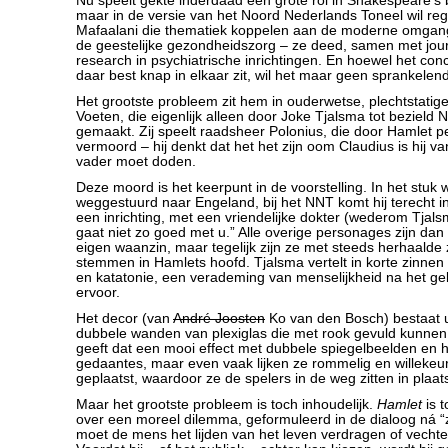
Nu speelt gekte inderdaad een grote rol in Shakespeare’s
maar in de versie van het Noord Nederlands Toneel wil reg
Mafaalani die thematiek koppelen aan de moderne omgang
de geestelijke gezondheidszorg – ze deed, samen met jour
research in psychiatrische inrichtingen. En hoewel het con
daar best knap in elkaar zit, wil het maar geen sprankelen
Het grootste probleem zit hem in ouderwetse, plechtstatige
Voeten, die eigenlijk alleen door Joke Tjalsma tot bezield
gemaakt. Zij speelt raadsheer Polonius, die door Hamlet p
vermoord – hij denkt dat het het zijn oom Claudius is hij va
vader moet doden.
Deze moord is het keerpunt in de voorstelling. In het stuk
weggestuurd naar Engeland, bij het NNT komt hij terecht in
een inrichting, met een vriendelijke dokter (wederom Tjals
gaat niet zo goed met u.” Alle overige personages zijn da
eigen waanzin, maar tegelijk zijn ze met steeds herhaalde 
stemmen in Hamlets hoofd. Tjalsma vertelt in korte zinne
en katatonie, een verademing van menselijkheid na het ge
ervoor.
Het decor (van
André Joosten
Ko van den Bosch) bestaat ui
dubbele wanden van plexiglas die met rook gevuld kunne
geeft dat een mooi effect met dubbele spiegelbeelden en h
gedaantes, maar even vaak lijken ze rommelig en willekeur
geplaatst, waardoor ze de spelers in de weg zitten in plaat
Maar het grootste probleem is toch inhoudelijk.
Hamlet
is 
over een moreel dilemma, geformuleerd in de dialoog ná “zij
moet de mens het lijden van het leven verdragen of vecht