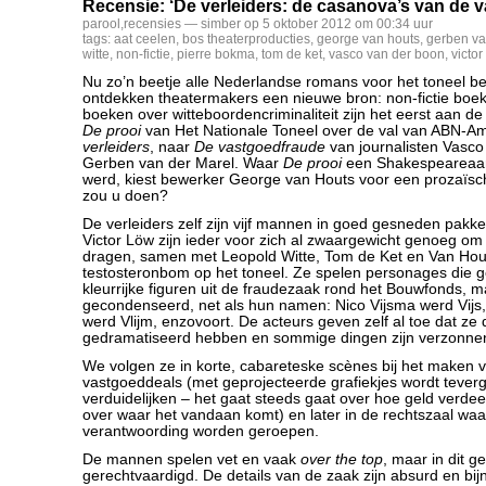
Recensie: ‘De verleiders: de casanova’s van de 
parool
,
recensies
— simber op 5 oktober 2012 om 00:34 uur
tags:
aat ceelen
,
bos theaterproducties
,
george van houts
,
gerben va
witte
,
non-fictie
,
pierre bokma
,
tom de ket
,
vasco van der boon
,
victor
Nu zo’n beetje alle Nederlandse romans voor het toneel bew
ontdekken theatermakers een nieuwe bron: non-fictie boe
boeken over witteboordencriminaliteit zijn het eerst aan de
De prooi
van Het Nationale Toneel over de val van ABN-A
verleiders
, naar
De vastgoedfraude
van journalisten Vasco
Gerben van der Marel. Waar
De prooi
een Shakespeareaa
werd, kiest bewerker George van Houts voor een prozaïsch
zou u doen?
De verleiders zelf zijn vijf mannen in goed gesneden pakk
Victor Löw zijn ieder voor zich al zwaargewicht genoeg om 
dragen, samen met Leopold Witte, Tom de Ket en Van Houts
testosteronbom op het toneel. Ze spelen personages die g
kleurrijke figuren uit de fraudezaak rond het Bouwfonds, ma
gecondenseerd, net als hun namen: Nico Vijsma werd Vijs,
werd Vlijm, enzovoort. De acteurs geven zelf al toe dat ze 
gedramatiseerd hebben en sommige dingen zijn verzonne
We volgen ze in korte, cabareteske scènes bij het maken 
vastgoeddeals (met geprojecteerde grafiekjes wordt tever
verduidelijken – het gaat steeds gaat over hoe geld verdee
over waar het vandaan komt) en later in de rechtszaal waa
verantwoording worden geroepen.
De mannen spelen vet en vaak
over the top
, maar in dit g
gerechtvaardigd. De details van de zaak zijn absurd en bi