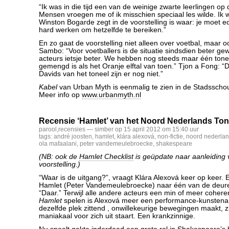
“Ik was in die tijd een van de weinige zwarte leerlingen op
Mensen vroegen me of ik misschien speciaal les wilde. Ik 
Winston Bogarde zegt in de voorstelling is waar: je moet e
hard werken om hetzelfde te bereiken.”
En zo gaat de voorstelling niet alleen over voetbal, maar o
Sambo: “Voor voetballers is de situatie sindsdien beter ge
acteurs ietsje beter. We hebben nog steeds maar één tone
gemengd is als het Oranje elftal van toen.” Tjon a Fong: “D
Davids van het toneel zijn er nog niet.”
Kabel
van Urban Myth is eenmalig te zien in de Stadsscho
Meer info op
www.urbanmyth.nl
Recensie ‘Hamlet’ van het Noord Nederlands Ton
parool
,
recensies
— simber op 15 april 2012 om 15:40 uur
tags:
andré joosten
,
hamlet
,
klára alexová
,
non-fictie
,
noord nederlan
ola mafaalani
,
peter vandemeulebroecke
,
shakespeare
(NB: ook de
Hamlet Checklist
is geüpdate naar aanleiding
voorstelling.)
“Waar is de uitgang?”, vraagt Klára Alexová keer op keer. E
Hamlet (Peter Vandemeulebroecke) naar één van de deure
“Daar.” Terwijl alle andere acteurs een min of meer cohere
Hamlet
spelen is Alexová meer een performance-kunstenar
dezelfde plek zittend , onwillekeurige bewegingen maakt, z
maniakaal voor zich uit staart. Een krankzinnige.