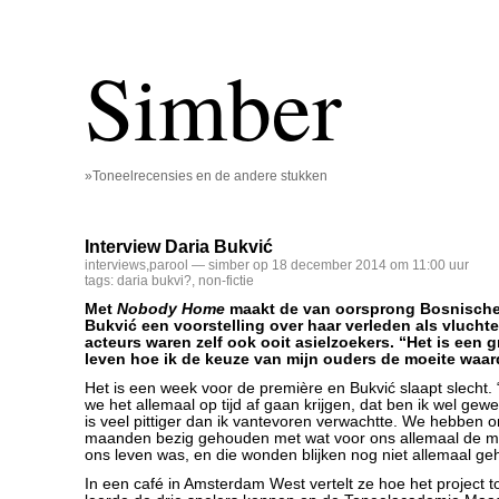
Simber
»Toneelrecensies en de andere stukken
Interview Daria Bukvić
interviews
,
parool
— simber op 18 december 2014 om 11:00 uur
tags:
daria bukvi?
,
non-fictie
Met
Nobody Home
maakt de van oorsprong Bosnische 
Bukvić een voorstelling over haar verleden als vluchte
acteurs waren zelf ook ooit asielzoekers. “Het is een 
leven hoe ik de keuze van mijn ouders de moeite waa
Het is een week voor de première en Bukvić slaapt slecht. “
we het allemaal op tijd af gaan krijgen, dat ben ik wel gewe
is veel pittiger dan ik vantevoren verwachtte. We hebben 
maanden bezig gehouden met wat voor ons allemaal de moei
ons leven was, en die wonden blijken nog niet allemaal ge
In een café in Amsterdam West vertelt ze hoe het project t