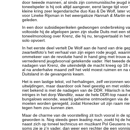
door tweede mannen, al sinds zijn communistische jeugd i
toneelspeler is hij ook altijd aangever, eerst lange tijd voor
kleine kring zeer legendarische duo Kas & De Wolf, later v
voor Lineke Rijxman in het weergaloze
Hannah & Martin
ee
geleden.
In een door subsidieperikelen gedwongen onderbreking van
voltooide hij de afgelopen jaren zijn studie Duits met een
toneelmonoloog over Krenz, die hij nu, terugvertaald in he
solo opvoert.
In het eerste deel vertelt De Wolf aan de hand van drie ge
zwartwitfoto’s het verhaal van zijn eigen rode jeugd, waarin
ommekeer van de revolutie hand in hand ging met trouw a
vernederend jeugdvoorval getekende vader. Het tweede de
nadagen van Krenz, die uiteindelijk de macht kreeg op 18
al na anderhalve maand zelf het veld moest ruimen en na 
Duitsland in de gevangenis kwam.
Het is een lastige tekst, vol herhalingen, zelf verzonnen w
uitwijdingen, maar daardoor ook heel geestig en met voldo
niet bekend is met de nadagen van de DDR. Hilarisch is he
intriges in het dorp Wandlitz, waar de hele DDR-top naast e
bungalows woonde, waarbij geheime ontmoetingen via de 
moeten worden geregeld, zodat Honecker uit zijn raam ni
tegen hem zou kunnen zien.
Maar de charme van de voorstelling zit toch vooral in de s
geworden is. Nog steeds geen
leading man
, zoekt hij de h
naast zich op toneel technicus en muzikant Pol Geusens na
soms zie je z’n vader, dan weer een rechter die een vonni