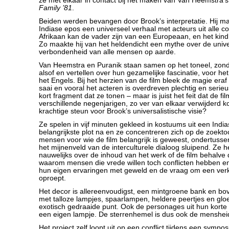
ze met elkaar in contact bij het maken van Van Heemstra’s 
Family ’81
.
Beiden werden bevangen door Brook’s interpretatie. Hij m
Indiase epos een universeel verhaal met acteurs uit alle c
Afrikaan kan de vader zijn van een Europeaan, en het kind
Zo maakte hij van het heldendicht een mythe over de univ
verbondenheid van alle mensen op aarde.
Van Heemstra en Puranik staan samen op het toneel, zon
alsof en vertellen over hun gezamelijke fascinatie, voor het
het Engels. Bij het herzien van de film bleek de magie eraf
saai en vooral het acteren is overdreven plechtig en serieus,
kort fragment dat ze tonen – maar is juist het feit dat de fil
verschillende negenjarigen, zo ver van elkaar verwijderd k
krachtige steun voor Brook’s universalistische visie?
Ze spelen in vijf minuten gekleed in kostuums uit een India
belangrijkste plot na en ze concentreren zich op de zoektoc
mensen voor wie de film belangrijk is geweest, ondertus
het mijnenveld van de interculturele dialoog sluipend. Ze h
nauwelijks over de inhoud van het werk of de film behalve 
waarom mensen die vrede willen toch conflicten hebben e
hun eigen ervaringen met geweld en de vraag om een verkl
oproept.
Het decor is allereenvoudigst, een mintgroene bank en bo
met talloze lampjes, spaarlampen, heldere peertjes en gl
exotisch gedraaide punt. Ook de personages uit hun korte v
een eigen lampje. De sterrenhemel is dus ook de menshei
Het project zelf loopt uit op een conflict tijdens een sympo