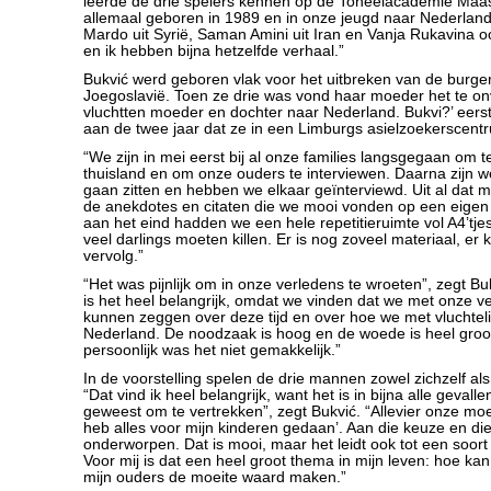
leerde de drie spelers kennen op de Toneelacademie Maast
allemaal geboren in 1989 en in onze jeugd naar Nederland
Mardo uit Syrië, Saman Amini uit Iran en Vanja Rukavina oo
en ik hebben bijna hetzelfde verhaal.”
Bukvić werd geboren vlak voor het uitbreken van de burger
Joegoslavië. Toen ze drie was vond haar moeder het te on
vluchtten moeder en dochter naar Nederland. Bukvi?’ eerst
aan de twee jaar dat ze in een Limburgs asielzoekerscen
“We zijn in mei eerst bij al onze families langsgegaan om t
thuisland en om onze ouders te interviewen. Daarna zijn we
gaan zitten en hebben we elkaar geïnterviewd. Uit al dat 
de anekdotes en citaten die we mooi vonden op een eigen
aan het eind hadden we een hele repetitieruimte vol A4’tj
veel darlings moeten killen. Er is nog zoveel materiaal, er
vervolg.”
“Het was pijnlijk om in onze verledens te wroeten”, zegt Buk
is het heel belangrijk, omdat we vinden dat we met onze ve
kunnen zeggen over deze tijd en over hoe we met vluchte
Nederland. De noodzaak is hoog en de woede is heel groo
persoonlijk was het niet gemakkelijk.”
In de voorstelling spelen de drie mannen zowel zichzelf a
“Dat vind ik heel belangrijk, want het is in bijna alle gevall
geweest om te vertrekken”, zegt Bukvić. “Allevier onze mo
heb alles voor mijn kinderen gedaan’. Aan die keuze en die l
onderworpen. Dat is mooi, maar het leidt ook tot een soor
Voor mij is dat een heel groot thema in mijn leven: hoe kan
mijn ouders de moeite waard maken.”