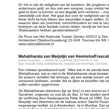
En het is niet de veiligheid van de bankiers: die jongleren
andermans geld, en dus met een vangnet, maar omdat het 
geld te doen is kunnen ze wel degelijk écht verliezen – zo
uiteindelijk ook doet. Het gaat dus over de veiligheid van 
liever dicht bij huis blijven dan wezenlijke vragen stellen. Z
waarom laten we (overheid, toezichthouders en niet te ver
bedrijven op deze feodale manier leiden, terwijl we het la
Shakespeare hebben gerationaliseerd?
De Prooi
van Het Nationale Toneel. Gezien 10/3/12 in Den 
Amsterdam (Stadsschouwburg) 23-24/4. Tournee t/m 9/6. 
www.nationaletoneel.nl
Mahabharata van Marjolijn van Heemstra/Frascat
parool
,
recensies
— simber op 13 januari 2012 om 01:47 uur
tags:
frascati
,
india
,
mahabharata
,
marjolijn van heemstra
,
non-fictie
,
Een Indiaas spreekwoord luidt: “Alles wat in de wereld best
Mahabharata
; wat er niet in de
Mahabharata
staat bestaat 
De acteurs vertellen het terloops, als een weetje tussen ve
vanavond opdissen, zonder dat ze lijken te beseffen dat ze e
zullen worden opgenomen.
De
Mahabharata
(klemtoon ligt op ‘bha’) is een enorm en h
Sanskriet, ongeveer zo oud als de
Ilias
. In het westen wer
de verfilming door theatergoeroe Peter Brook uit 1989. Z
Marjolijn van Heemstra als de Indiase acteur Satchit Puran
negenjarige leeftijd, zij in Amsterdam, hij in Mumbai. Een