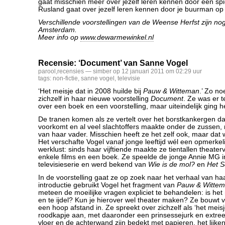
gaat misschien meer over jezelf leren kennen door een spi
Rusland gaat over jezelf leren kennen door je buurman op
Verschillende voorstellingen van de Weense Herfst zijn nog 
Amsterdam.
Meer info op
www.dewarmewinkel.nl
Recensie: ‘Document’ van Sanne Vogel
parool
,
recensies
— simber op 12 januari 2011 om 02:29 uur
tags:
non-fictie
,
sanne vogel
,
televisie
‘Het meisje dat in 2008 huilde bij
Pauw & Witteman
.’ Zo n
zichzelf in haar nieuwe voorstelling
Document
. Ze was er t
over een boek en een voorstelling, maar uiteindelijk ging he
De tranen komen als ze vertelt over het borstkankergen dat
voorkomt en al veel slachtoffers maakte onder de zussen, 
van haar vader. Misschien heeft ze het zelf ook, maar dat w
Het verschafte Vogel vanaf jonge leeftijd wél een opmerkelij
werklust: sinds haar vijftiende maakte ze tientallen theater
enkele films en een boek. Ze speelde de jonge Annie MG i
televisieserie en werd bekend van
Wie is de mol?
en
Het S
In de voorstelling gaat ze op zoek naar het verhaal van haa
introductie gebruikt Vogel het fragment van
Pauw & Witte
meteen de moeilijke vragen expliciet te behandelen: is het n
en te ijdel? Kun je hierover wel theater maken? Ze bouwt 
een hoop afstand in. Ze spreekt over zichzelf als ‘het meisj
roodkapje aan, met daaronder een prinsessejurk en extr
vloer en de achterwand zijn bedekt met papieren, het lijken