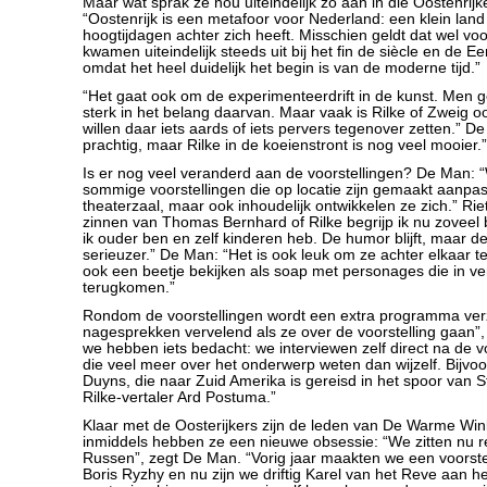
Maar wat sprak ze nou uiteindelijk zo aan in die Oostenrijk
“Oostenrijk is een metafoor voor Nederland: een klein land 
hoogtijdagen achter zich heeft. Misschien geldt dat wel v
kwamen uiteindelijk steeds uit bij het fin de siècle en de E
omdat het heel duidelijk het begin is van de moderne tijd.”
“Het gaat ook om de experimenteerdrift in de kunst. Men g
sterk in het belang daarvan. Maar vaak is Rilke of Zweig o
willen daar iets aards of iets pervers tegenover zetten.” De
prachtig, maar Rilke in de koeienstront is nog veel mooier.”
Is er nog veel veranderd aan de voorstellingen? De Man:
sommige voorstellingen die op locatie zijn gemaakt aanpa
theaterzaal, maar ook inhoudelijk ontwikkelen ze zich.” Ri
zinnen van Thomas Bernhard of Rilke begrijp ik nu zovee
ik ouder ben en zelf kinderen heb. De humor blijft, maar d
serieuzer.” De Man: “Het is ook leuk om ze achter elkaar te
ook een beetje bekijken als soap met personages die in ve
terugkomen.”
Rondom de voorstellingen wordt een extra programma ver
nagesprekken vervelend als ze over de voorstelling gaan”
we hebben iets bedacht: we interviewen zelf direct na de 
die veel meer over het onderwerp weten dan wijzelf. Bijvo
Duyns, die naar Zuid Amerika is gereisd in het spoor van S
Rilke-vertaler Ard Postuma.”
Klaar met de Oosterijkers zijn de leden van De Warme Win
inmiddels hebben ze een nieuwe obsessie: “We zitten nu re
Russen”, zegt De Man. “Vorig jaar maakten we een voorstel
Boris Ryzhy en nu zijn we driftig Karel van het Reve aan he