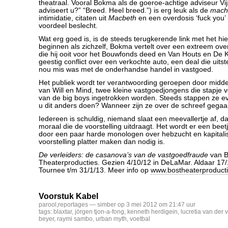
theatraal. Vooral Bokma als de goeroe-achtige adviseur Vi
adviseert u?” “Breed. Heel breed.”) is erg leuk als de
mach
intimidatie, citaten uit
Macbeth
en een overdosis ‘fuck you’ 
voordeel beslecht.
Wat erg goed is, is de steeds terugkerende link met het hi
beginnen als zichzelf, Bokma vertelt over een extreem ov
die hij ooit voor het Bouwfonds deed en Van Houts en De
geestig conflict over een verkochte auto, een deal die uitst
nou mis was met de onderhandse handel in vastgoed.
Het publiek wordt ter verantwoording geroepen door midde
van Will en Mind, twee kleine vastgoedjongens die stapje vo
van de big boys ingetrokken worden. Steeds stappen ze ev
u dit anders doen? Wanneer zijn ze over de schreef gega
Iedereen is schuldig, niemand slaat een meevallertje af, da
moraal die de voorstelling uitdraagt. Het wordt er een bee
door een paar harde monologen over hebzucht en kapitali
voorstelling platter maken dan nodig is.
De verleiders: de casanova’s van de vastgoedfraude
van 
Theaterproducties. Gezien 4/10/12 in DeLaMar. Aldaar 17/
Tournee t/m 31/1/13. Meer info op
www.bostheaterproducti
Voorstuk Kabel
parool
,
reportages
— simber op 3 mei 2012 om 21:47 uur
tags:
blaxtar
,
jörgen tjon-a-fong
,
kenneth herdigein
,
lucretia van der v
beyer
,
raymi sambo
,
urban myth
,
voetbal