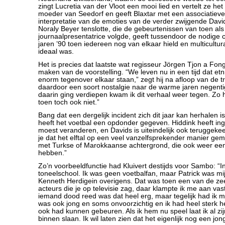
zingt Lucretia van der Vloot een mooi lied en vertelt ze he
moeder van Seedorf en geeft Blaxtar met een associatieve 
interpretatie van de emoties van de verder zwijgende David
Noraly Beyer tenslotte, die de gebeurtenissen van toen als
journaalpresentatrice volgde, geeft tussendoor de nodige c
jaren ’90 toen iedereen nog van elkaar hield en multicultu
ideaal was.
Het is precies dat laatste wat regisseur Jörgen Tjon a Fong
maken van de voorstelling. “We leven nu in een tijd dat et
enorm tegenover elkaar staan,” zegt hij na afloop van de tr
daardoor een soort nostalgie naar de warme jaren negenti
daarin ging verdiepen kwam ik dit verhaal weer tegen. Zo
toen toch ook niet.”
Bang dat een dergelijk incident zich dit jaar kan herhalen is
heeft het voetbal een opdonder gegeven. Hiddink heeft inge
moest veranderen, en Davids is uiteindelijk ook teruggekee
je dat het elftal op een veel vanzelfsprekender manier gem
met Turkse of Marokkaanse achtergrond, die ook weer een
hebben.”
Zo’n voorbeeldfunctie had Kluivert destijds voor Sambo: “In
toneelschool. Ik was geen voetbalfan, maar Patrick was mij
Kenneth Herdigein overigens. Dat was toen een van de ze
acteurs die je op televisie zag, daar klampte ik me aan vast
iemand dood reed was dat heel erg, maar tegelijk had ik m
was ook jong en soms onvoorzichtig en ik had heel sterk he
ook had kunnen gebeuren. Als ik hem nu speel laat ik al z
binnen slaan. Ik wil laten zien dat het eigenlijk nog een jong