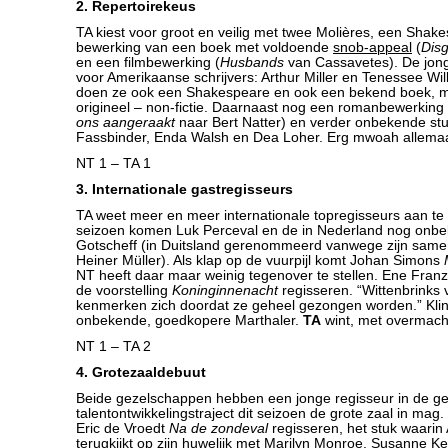
2. Repertoirekeus
TA kiest voor groot en veilig met twee Molières, een Shak
bewerking van een boek met voldoende
snob-appeal
(
Dis
en een filmbewerking (
Husbands
van Cassavetes). De jong
voor Amerikaanse schrijvers: Arthur Miller en Tenessee Wi
doen ze ook een Shakespeare en ook een bekend boek, 
origineel – non-fictie. Daarnaast nog een romanbewerking 
ons aangeraakt
naar Bert Natter) en verder onbekende st
Fassbinder, Enda Walsh en Dea Loher. Erg mwoah allema
NT 1 – TA 1
3. Internationale gastregisseurs
TA weet meer en meer internationale topregisseurs aan te
seizoen komen Luk Perceval en de in Nederland nog onbe
Gotscheff (in Duitsland gerenommeerd vanwege zijn sam
Heiner Müller). Als klap op de vuurpijl komt Johan Simons
NT heeft daar maar weinig tegenover te stellen. Ene Franz
de voorstelling
Koninginnenacht
regisseren. “Wittenbrinks 
kenmerken zich doordat ze geheel gezongen worden.” Klin
onbekende, goedkopere Marthaler.
TA
wint, met overmach
NT 1 – TA 2
4. Grotezaaldebuut
Beide gezelschappen hebben een jonge regisseur in de ge
talentontwikkelingstraject dit seizoen de grote zaal in ma
Eric de Vroedt
Na de zondeval
regisseren, het stuk waarin 
terugkijkt op zijn huwelijk met Marilyn Monroe. Susanne 