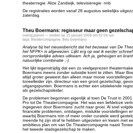
theaterregie: Alize Zandwijk, televisieregie: nnb
De registraties worden vanaf 28 augustus wekelijks uitgez
zaterdag.
Theu Boermans: regisseur maar geen gezelschap
overig
,
parool
— simber op 15 januari 2009 om 02:04 uur
tags:
theatercompagnie
,
theu boermans
Analyse bij het
nieuwsbericht
dat het bezwaar van De Thea
het NFPK+ is afgewezen. Lijkt erg op wat ik
eerder schreef
oorspronkelijke advies uitkwam. Ach ja, geheugen en krant
natuurlijke combinatie ;-)
Het lijkt tegenstrijdig dat een zo veelgeprezen theatermak
Boermans ineens zonder subsidie komt te zitten. Maar Boe
altijd groter geweest dan alleen maar mooie voorstellingen 
toneelleider zijn, directeur van een groot gezelschap, gev
uitgangspunten. Boermans is echter een uitstekende regiss
als gezelschapsleider.
De problemen begonnen eigenlijk al toen De Trust in 2001
Pro tot De Theatercompagnie. Het was een liefdeloze verbi
ingegeven door Boermans’ zucht naar groei. Al snel volgd
financiële problemen, ontslagen, mislukte voorstellingen e
waarbij Boermans min of meer onder curatele werd gestel
meende hij zijn straf te hebben uitgezeten en kwam met ee
ambitieus plan om van De Theatercompagnie naast Tone
het tweede stadsgezelschap te maken.