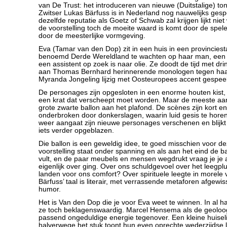
van De Trust: het introduceren van nieuwe (Duitstalige) ton
Zwitser Lukas Bärfuss is in Nederland nog nauwelijks gespe
dezelfde reputatie als Goetz of Schwab zal krijgen lijkt niet 
de voorstelling toch de moeite waard is komt door de spel
door de meesterlijke vormgeving.
Eva (Tamar van den Dop) zit in een huis in een provinciest
benoemd Derde Wereldland te wachten op haar man, een 
een assistent op zoek is naar olie. Ze doodt de tijd met d
aan Thomas Bernhard herinnerende monologen tegen haar
Myranda Jongeling lijzig met Oosteuropees accent gespee
De personages zijn opgesloten in een enorme houten kist,
een krat dat verscheept moet worden. Maar de meeste aan
grote zwarte ballon aan het plafond. De scènes zijn kort 
onderbroken door donkerslagen, waarin luid gesis te horen i
weer aangaat zijn nieuwe personages verschenen en blijkt
iets verder opgeblazen.
Die ballon is een geweldig idee, te goed misschien voor de
voorstelling staat onder spanning en als aan het eind de b
vult, en de paar meubels en mensen wegdrukt vraag je je a
eigenlijk over ging. Over ons schuldgevoel over het leegp
landen voor ons comfort? Over spirituele leegte in morele v
Bärfuss’ taal is literair, met verrassende metaforen afgewis
humor.
Het is Van den Dop die je voor Eva weet te winnen. In al h
ze toch beklagenswaardig. Marcel Hensema als de geoloog
passend ongeduldige energie tegenover. Een kleine huisel
halverwege het stuk toont hun even oprechte wederzijdse l