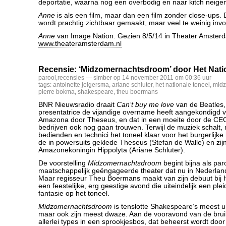
deportatie, waarna nog een overbodig en naar kitch neigen
Anne
is als een film, maar dan een film zonder close-ups.
wordt prachtig zichtbaar gemaakt, maar veel te weinig invo
Anne
van Image Nation. Gezien 8/5/14 in Theater Amsterd
www.theateramsterdam.nl
Recensie: ‘Midzomernachtsdroom’ door Het Nati
parool
,
recensies
— simber op 14 november 2011 om 00:36 uur
tags:
antoinette jelgersma
,
ariane schluter
,
het nationale toneel
,
mid
pierre bokma
,
shakespeare
,
theu boermans
BNR Nieuwsradio draait
Can’t buy me love
van de Beatles,
presentatrice de vijandige overname heeft aangekondigd va
Amazona door Theseus, en dat in een moeite door de CEO
bedrijven ook nog gaan trouwen. Terwijl de muziek schalt,
bedienden en technici het toneel klaar voor het burgerlijke
de in powersuits geklede Theseus (Stefan de Walle) en zij
Amazonekoningin Hippolyta (Ariane Schluter).
De voorstelling
Midzomernachtsdroom
begint bijna als par
maatschappelijk geëngageerde theater dat nu in Nederlan
Maar regisseur Theu Boermans maakt van zijn debuut bij 
een feestelijke, erg geestige avond die uiteindelijk een plei
fantasie op het toneel.
Midzomernachtsdroom
is tenslotte Shakespeare’s meest u
maar ook zijn meest dwaze. Aan de vooravond van de brui
allerlei types in een sprookjesbos, dat beheerst wordt doo