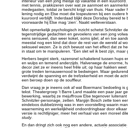
intérieur van een jong meisje op vakantie in een kuuroord.
met tennis, prakkizeren over wat ze aanmoet en aanmerk
medegasten, totdat ze bericht krijgt van thuis. Haar vader 
lening nodig en Else moet die lospeuteren bij een oudere h
kuuroord verblijft. Inderdaad blijkt deze Dorsday bereid te 
voorwaarde hij Else mag ‘zien’. Naakt welteverstaan.
Met opmerkelijk psychologisch inzicht schetst Schnitzler de
tegenstrijdige gedachten en gevoelens van een jong volwa
eens sensueel, dan weer koket, soms ijdel, af en toe aand
meestal nog een kind dat door de rest van de wereld al wo
seksueel wezen. Ze is zich bewust van het effect dat ze he
in staat om te manipuleren. “Een slet wil ik best zijn, maar
Herbers begint sterk, razensnel schakelend tussen hups en 
en wulps en temend anderzijds. Halverwege de enorme, hag
decor ziet ze er ineens heel frêle uit; op haar hakken wee
grote treden ternauwernood te bedwingen. Maar geduren
verdwijnt de spanning en de trefzekerheid en moet de actri
een beroep doen op de souffleur.
Dan vraag je je ineens ook af wat Boermans’ bedoeling is
tekst. Theatergroep ’t Barre Land maakte een paar jaar g
bewerking, waarbij ze mejuffrouw Else tegenover luitenant
Schnitzler-personage, zetten. Margijn Bosch zette toen ee
eindeloos dubbelzinnig was in een voorstelling waarin mani
waarneming en werkelijkheid ondoordringbaar door elkaar
versie is rechtlijniger, meer het verhaal van een moreel d
study
.
En dan dringt zich ook nog een andere, actuele associatie