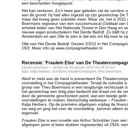
een bescheiden hoogtepunt.
Het kan verkeren. Zo’n twee jaar geleden zat de carrière
aan de grond: hij had alles ingezet op zijn gezelschap De
maar dat kreeg geen subsidie meer. Maar zie, het is 2011 
Boermans regisseur van een succesmusical (
Soldaat van 
artistiek leider van Het Nationale Toneel in Den Haag en st
nieuwe eigen productiekern Het Derde Bedrijf. Zo blijft hij 
Amsterdam en aan
Olie
te zien is dat iets om blij mee te zij
Olie
van Het Derde Bedrijf. Gezien 2/2/11 in Het Compagnie
19/2. Meer info op www.compagnietheater.nl.
Recensie: ‘Fraulein Else’ van De Theatercompag
parool
,
recensies
— simber op 31 januari 2010 om 18:20 uur
tags:
katja herbers
,
schnitzler
,
theatercompagnie
,
theu boermans
Alsof er niets aan de hand is presenteert De Theatercom
voorstelling in het Compagnietheater. Terwijl de subsidie 
groep van Theu Boermans in een langdurige rechtszaak is 
het gezelschap een listig plan bedacht dat draait om de ve
door de gemeente geschonken pand, wat een beetje geld 
voorstellingen te maken; kleinschalig weliswaar –
Fraulein 
Katja Herbers. Op de première afgelopen vrijdag de financ
ver weg en ging het over de voorstelling. Jammer alleen da
tegenviel.
Fraulein Else
is een novelle van Arthur Schnitzler (van wi
afgelopen jaren al twee stukken regisseerde) uit 1924, e