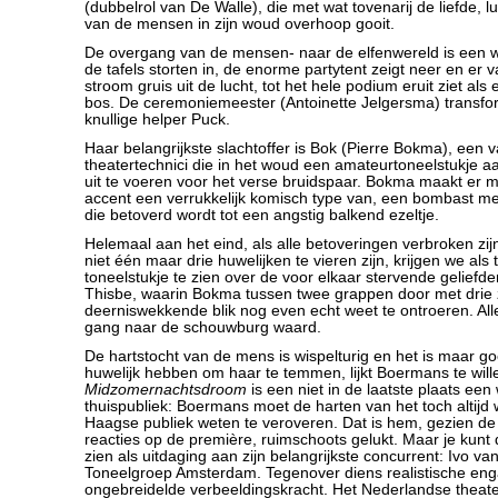
(dubbelrol van De Walle), die met wat tovenarij de liefde, l
van de mensen in zijn woud overhoop gooit.
De overgang van de mensen- naar de elfenwereld is een w
de tafels storten in, de enorme partytent zeigt neer en er 
stroom gruis uit de lucht, tot het hele podium eruit ziet als
bos. De ceremoniemeester (Antoinette Jelgersma) transfo
knullige helper Puck.
Haar belangrijkste slachtoffer is Bok (Pierre Bokma), een 
theatertechnici die in het woud een amateurtoneelstukje a
uit te voeren voor het verse bruidspaar. Bokma maakt er 
accent een verrukkelijk komisch type van, een bombast met
die betoverd wordt tot een angstig balkend ezeltje.
Helemaal aan het eind, als alle betoveringen verbroken zij
niet één maar drie huwelijken te vieren zijn, krijgen we als
toneelstukje te zien over de voor elkaar stervende gelief
Thisbe, waarin Bokma tussen twee grappen door met drie 
deerniswekkende blik nog even echt weet te ontroeren. Allee
gang naar de schouwburg waard.
De hartstocht van de mens is wispelturig en het is maar g
huwelijk hebben om haar te temmen, lijkt Boermans te wil
Midzomernachtsdroom
is een niet in de laatste plaats een
thuispubliek: Boermans moet de harten van het toch altijd
Haagse publiek weten te veroveren. Dat is hem, gezien de
reacties op de première, ruimschoots gelukt. Maar je kunt 
zien als uitdaging aan zijn belangrijkste concurrent: Ivo va
Toneelgroep Amsterdam. Tegenover diens realistische enga
ongebreidelde verbeeldingskracht. Het Nederlandse theate