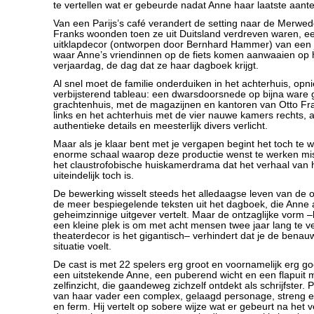
te vertellen wat er gebeurde nadat Anne haar laatste aant
Van een Parijs’s café verandert de setting naar de Merwe
Franks woonden toen ze uit Duitsland verdreven waren, een
uitklapdecor (ontworpen door Bernhard Hammer) van een 
waar Anne’s vriendinnen op de fiets komen aanwaaien op 
verjaardag, de dag dat ze haar dagboek krijgt.
Al snel moet de familie onderduiken in het achterhuis, op
verbijsterend tableau: een dwarsdoorsnede op bijna ware 
grachtenhuis, met de magazijnen en kantoren van Otto Fra
links en het achterhuis met de vier nauwe kamers rechts, a
authentieke details en meesterlijk divers verlicht.
Maar als je klaar bent met je vergapen begint het toch te 
enorme schaal waarop deze productie wenst te werken miss
het claustrofobische huiskamerdrama dat het verhaal van 
uiteindelijk toch is.
De bewerking wisselt steeds het alledaagse leven van de 
de meer bespiegelende teksten uit het dagboek, die Anne
geheimzinnige uitgever vertelt. Maar de ontzaglijke vorm –
een kleine plek is om met acht mensen twee jaar lang te ve
theaterdecor is het gigantisch– verhindert dat je de bena
situatie voelt.
De cast is met 22 spelers erg groot en voornamelijk erg go
een uitstekende Anne, een puberend wicht en een flapuit 
zelfinzicht, die gaandeweg zichzelf ontdekt als schrijfster. 
van haar vader een complex, gelaagd personage, streng en 
en ferm. Hij vertelt op sobere wijze wat er gebeurt na het 