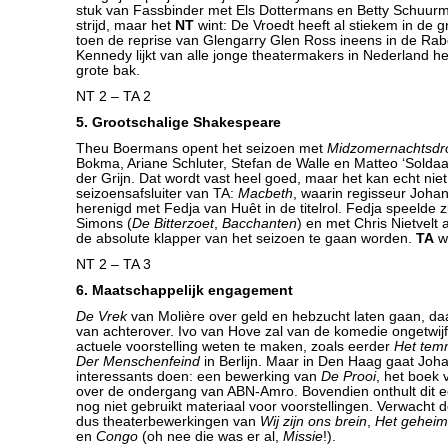
stuk van Fassbinder met Els Dottermans en Betty Schuurma
strijd, maar het
NT
wint: De Vroedt heeft al stiekem in de g
toen de reprise van Glengarry Glen Ross ineens in de Rab
Kennedy lijkt van alle jonge theatermakers in Nederland he
grote bak.
NT 2 – TA 2
5. Grootschalige Shakespeare
Theu Boermans opent het seizoen met
Midzomernachtsd
Bokma, Ariane Schluter, Stefan de Walle en Matteo ‘Soldaa
der Grijn. Dat wordt vast heel goed, maar het kan echt nie
seizoensafsluiter van TA:
Macbeth
, waarin regisseur Joha
herenigd met Fedja van Huêt in de titelrol. Fedja speelde zi
Simons (
De Bitterzoet
,
Bacchanten
) en met Chris Nietvelt al
de absolute klapper van het seizoen te gaan worden.
TA
wi
NT 2 – TA 3
6. Maatschappelijk engagement
De Vrek
van Molière over geld en hebzucht laten gaan, daar
van achterover. Ivo van Hove zal van de komedie ongetwij
actuele voorstelling weten te maken, zoals eerder
Het tem
Der Menschenfeind
in Berlijn. Maar in Den Haag gaat Joh
interessants doen: een bewerking van
De Prooi
, het boek 
over de ondergang van ABN-Amro. Bovendien onthult dit e
nog niet gebruikt materiaal voor voorstellingen. Verwacht
dus theaterbewerkingen van
Wij zijn ons brein
,
Het geheim
en
Congo
(oh nee die was er al,
Missie
!).