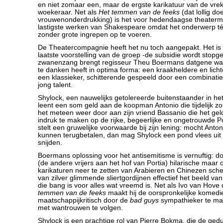
en niet zomaar een, maar de ergste karikatuur van de vre
woekeraar. Net als
Het temmen van de feeks
(dat lollig do
vrouwenonderdrukking) is het voor hedendaagse theaterm
lastigste werken van Shakespeare omdat het onderwerp té
zonder grote ingrepen op te voeren.
De Theatercompagnie heeft het nu toch aangepakt. Het is w
laatste voorstelling van de groep -de subsidie wordt stopg
zwanenzang brengt regisseur Theu Boermans datgene waar
te danken heeft in optima forma: een kraakheldere en lich
een klassieker, schitterende gespeeld door een combinati
jong talent.
Shylock, een nauwelijks getolereerde buitenstaander in het 
leent een som geld aan de koopman Antonio die tijdelijk zon
het meteen weer door aan zijn vriend Bassanio die het gel
indruk te maken op de rijke, begeerlijke en ongetrouwde P
stelt een gruwelijke voorwaarde bij zijn lening: mocht Antoni
kunnen terugbetalen, dan mag Shylock een pond vlees uit
snijden.
Boermans oplossing voor het antisemitisme is vernuftig: d
(de andere vrijers aan het hof van Portia) hilarische maar oo
karikaturen neer te zetten van Arabieren en Chinezen schet
van zilver glimmende sliertgordijnen effectief het beeld v
die bang is voor alles wat vreemd is. Net als Ivo van Hov
temmen van de feeks
maakt hij de oorspronkelijke komedie
maatschappijkritisch door de
bad guys
sympathieker te ma
met wantrouwen te volgen.
Shylock is een prachtige rol van Pierre Bokma, die de ged