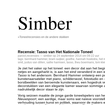
Simber
»Toneelrecensies en de andere stukken
Recensie: Tasso van Het Nationale Toneel
parool
,
recensies
— simber op 24 september 2014 om 09:22 uur
tags:
bernhard hammer
,
bram suijker
,
goethe
,
hannah hoekstra
,
het 
smit
,
justus van dillen
,
sallie harmsen
,
tasso
,
theu boermans
,
tom kle
Je ziet het vaker op het toneel: een decor dat aan het beg
netjes en aangeharkt is, is aan het eind veranderd in een 
Tasso
is het andersom. Bernhard Hammer ontwierp een po
kunstenaarsatelier met piano, schildersezel, fotostudio en
borstbeelden van beroemde kunstenaars, een hogedruk verf
decorstukken van een elegante kamer waarvan sommige a
nadrukkelijk decor staan te zijn.
Vorig seizoen maakte de jonge garde toneelspelers van he
Nieuwspoort
, een aardige, maar soms wat naïeve voorstell
verhouding tussen kunst en politiek, waarvoor de makers