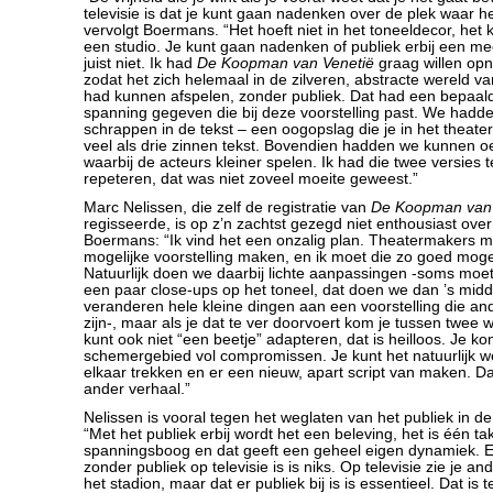
televisie is dat je kunt gaan nadenken over de plek waar het
vervolgt Boermans. “Het hoeft niet in het toneeldecor, het k
een studio. Je kunt gaan nadenken of publiek erbij een m
juist niet. Ik had
De Koopman van Venetië
graag willen opn
zodat het zich helemaal in de zilveren, abstracte wereld v
had kunnen afspelen, zonder publiek. Dat had een bepaald
spanning gegeven die bij deze voorstelling past. We hadd
schrappen in de tekst – een oogopslag die je in het theater
veel als drie zinnen tekst. Bovendien hadden we kunnen 
waarbij de acteurs kleiner spelen. Ik had die twee versies t
repeteren, dat was niet zoveel moeite geweest.”
Marc Nelissen, die zelf de registratie van
De Koopman van 
regisseerde, is op z’n zachtst gezegd niet enthousiast ove
Boermans: “Ik vind het een onzalig plan. Theatermakers 
mogelijke voorstelling maken, en ik moet die zo goed mogel
Natuurlijk doen we daarbij lichte aanpassingen -soms moe
een paar close-ups op het toneel, dat doen we dan ’s midd
veranderen hele kleine dingen aan een voorstelling die and
zijn-, maar als je dat te ver doorvoert kom je tussen twee 
kunt ook niet “een beetje” adapteren, dat is heilloos. Je k
schemergebied vol compromissen. Je kunt het natuurlijk w
elkaar trekken en er een nieuw, apart script van maken. D
ander verhaal.”
Nelissen is vooral tegen het weglaten van het publiek in de 
“Met het publiek erbij wordt het een beleving, het is één ta
spanningsboog en dat geeft een geheel eigen dynamiek. E
zonder publiek op televisie is is niks. Op televisie zie je a
het stadion, maar dat er publiek bij is is essentieel. Dat is 