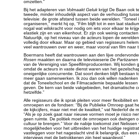
omzetten.”
Bij het adapteren van
Volmaakt Geluk
krijgt De Baan ook 
tweede, minder inhoudelijk aspect van de verhouding tuss
televisie: de grote afstand tussen beide werelden. “Toneel i
organiseren,” merkt hij op, “Film blijft tot in een laat stadiu
nogal wat wilskracht voor nodig om iets voor elkaar te krij
elastiek zijn en van eikenhout. Er zijn ook weinig contacte
Natuurlijk, op het niveau van de acteurs lopen de werelden
volledig door elkaar. Maar op gebied van regisseurs helema
veel wantrouwen over en weer, maar vooral van film naar t
Boermans heeft dat wantrouwen aan den lijve ondervond
Rosen
maakten en daarna de televisieserie
De Partizanen
van de Vereniging van Speelfilmproducenten. Wij konden
omdat de acteurs in vaste dienst waren van het gezelschap
oneigenlijke concurrentie. Dat soort denken blijft bestaan t
meer gaan samenwerken. Ik zou dan ook willen nadenken o
dat de Toneelschool en de Filmacademie bepaalde lessen
geven. De kern van beide vakgebieden, het dramatische conf
hetzelfde.”
Alle regisseurs die ik sprak pleiten voor meer flexibiliteit en
omroepen en de fondsen: “Bij de Publieke Omroep gaat h
de kijkcijfers, maar niet met de kwaliteit,” vat Nederlof d
“Als je op zoek gaat naar nieuwe vormen moet je risico ne
geen ruimte. De politiek moet de omroepen ook dwingen 
cultuur te brengen.” Voor de nabije toekomst ziet Nelissen 
mogelijkheden voor het uitbreiden van het huidige registrat
vastleggen voor het nageslacht vind ik belangrijk, dus een
interviews met de betrokkenen zijn heel waardevol.”