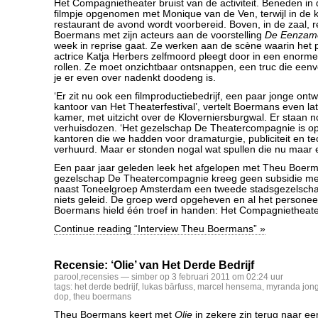
Het Compagnietheater bruist van de activiteit. Beneden in
filmpje opgenomen met Monique van de Ven, terwijl in de 
restaurant de avond wordt voorbereid. Boven, in de zaal, 
Boermans met zijn acteurs aan de voorstelling
De Eenzam
week in reprise gaat. Ze werken aan de scène waarin het
actrice Katja Herbers zelfmoord pleegt door in een enorm
rollen. Ze moet onzichtbaar ontsnappen, een truc die eenvo
je er even over nadenkt doodeng is.
‘Er zit nu ook een filmproductiebedrijf, een paar jonge ont
kantoor van Het Theaterfestival’, vertelt Boermans even late
kamer, met uitzicht over de Kloverniersburgwal. Er staan no
verhuisdozen. ‘Het gezelschap De Theatercompagnie is 
kantoren die we hadden voor dramaturgie, publiciteit en te
verhuurd. Maar er stonden nogal wat spullen die nu maar ev
Een paar jaar geleden leek het afgelopen met Theu Boerm
gezelschap De Theatercompagnie kreeg geen subsidie meer
naast Toneelgroep Amsterdam een tweede stadsgezelscha
niets geleid. De groep werd opgeheven en al het personee
Boermans hield één troef in handen: Het Compagnietheate
Continue reading “Interview Theu Boermans” »
Recensie: ‘Olie’ van Het Derde Bedrijf
parool
,
recensies
— simber op 3 februari 2011 om 02:24 uur
tags:
het derde bedrijf
,
lukas bärfuss
,
marcel hensema
,
myranda jong
dop
,
theu boermans
Theu Boermans keert met
Olie
in zekere zin terug naar e