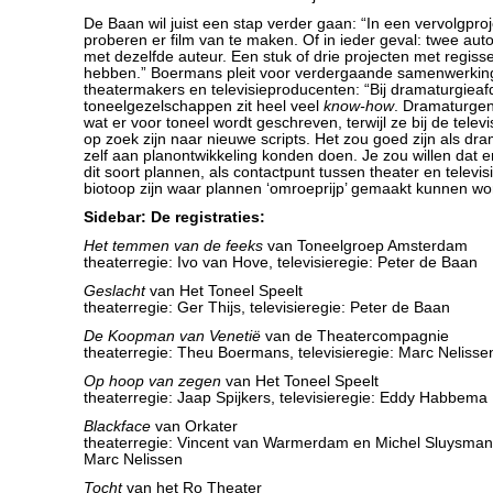
De Baan wil juist een stap verder gaan: “In een vervolgpro
proberen er film van te maken. Of in ieder geval: twee a
met dezelfde auteur. Een stuk of drie projecten met regiss
hebben.” Boermans pleit voor verdergaande samenwerkin
theatermakers en televisieproducenten: “Bij dramaturgieaf
toneelgezelschappen zit heel veel
know-how
. Dramaturgen
wat er voor toneel wordt geschreven, terwijl ze bij de televi
op zoek zijn naar nieuwe scripts. Het zou goed zijn als dr
zelf aan planontwikkeling konden doen. Je zou willen dat er
dit soort plannen, als contactpunt tussen theater en televi
biotoop zijn waar plannen ‘omroeprijp’ gemaakt kunnen wo
Sidebar: De registraties:
Het temmen van de feeks
van Toneelgroep Amsterdam
theaterregie: Ivo van Hove, televisieregie: Peter de Baan
Geslacht
van Het Toneel Speelt
theaterregie: Ger Thijs, televisieregie: Peter de Baan
De Koopman van Venetië
van de Theatercompagnie
theaterregie: Theu Boermans, televisieregie: Marc Nelisse
Op hoop van zegen
van Het Toneel Speelt
theaterregie: Jaap Spijkers, televisieregie: Eddy Habbema
Blackface
van Orkater
theaterregie: Vincent van Warmerdam en Michel Sluysmans,
Marc Nelissen
Tocht
van het Ro Theater