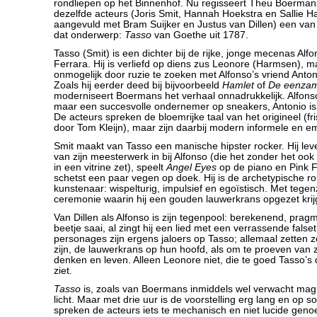
rondliepen op het Binnenhof. Nu regisseert Theu Boerman
dezelfde acteurs (Joris Smit, Hannah Hoekstra en Sallie 
aangevuld met Bram Suijker en Justus van Dillen) een van
dat onderwerp:
Tasso
van Goethe uit 1787.
Tasso (Smit) is een dichter bij de rijke, jonge mecenas Alfon
Ferrara. Hij is verliefd op diens zus Leonore (Harmsen), 
onmogelijk door ruzie te zoeken met Alfonso’s vriend Antoni
Zoals hij eerder deed bij bijvoorbeeld
Hamlet
of
De eenza
moderniseert Boermans het verhaal onnadrukkelijk. Alfonso
maar een succesvolle ondernemer op sneakers, Antonio is zi
De acteurs spreken de bloemrijke taal van het origineel (fri
door Tom Kleijn), maar zijn daarbij modern informele en 
Smit maakt van Tasso een manische hipster rocker. Hij lev
van zijn meesterwerk in bij Alfonso (die het zonder het oo
in een vitrine zet), speelt
Angel Eyes
op de piano en Pink F
schetst een paar vegen op doek. Hij is de archetypische r
kunstenaar: wispelturig, impulsief en egoïstisch. Met tegen
ceremonie waarin hij een gouden lauwerkrans opgezet krij
Van Dillen als Alfonso is zijn tegenpool: berekenend, prag
beetje saai, al zingt hij een lied met een verrassende falset
personages zijn ergens jaloers op Tasso; allemaal zetten z
zijn, de lauwerkrans op hun hoofd, als om te proeven van zi
denken en leven. Alleen Leonore niet, die te goed Tasso’s 
ziet.
Tasso
is, zoals van Boermans inmiddels wel verwacht mag
licht. Maar met drie uur is de voorstelling erg lang en o
spreken de acteurs iets te mechanisch en niet lucide geno