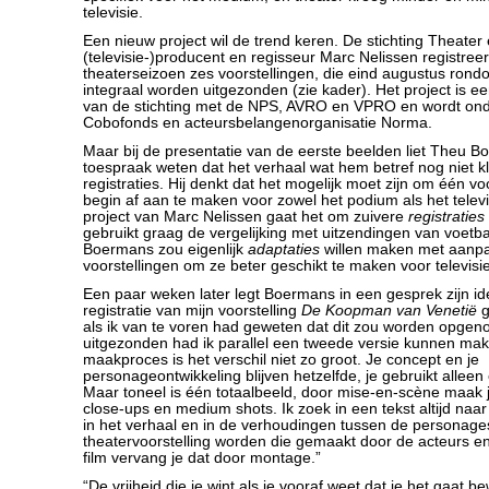
televisie.
Een nieuw project wil de trend keren. De stichting Theater 
(televisie-)producent en regisseur Marc Nelissen registree
theaterseizoen zes voorstellingen, die eind augustus rond
integraal worden uitgezonden (zie kader). Het project is 
van de stichting met de NPS, AVRO en VPRO en wordt ond
Cobofonds en acteursbelangenorganisatie Norma.
Maar bij de presentatie van de eerste beelden liet Theu B
toespraak weten dat het verhaal wat hem betref nog niet 
registraties. Hij denkt dat het mogelijk moet zijn om één vo
begin af aan te maken voor zowel het podium als het televi
project van Marc Nelissen gaat het om zuivere
registraties
gebruikt graag de vergelijking met uitzendingen van voetba
Boermans zou eigenlijk
adaptaties
willen maken met aanpa
voorstellingen om ze beter geschikt te maken voor televisie
Een paar weken later legt Boermans in een gesprek zijn idee
registratie van mijn voorstelling
De Koopman van Venetië
g
als ik van te voren had geweten dat dit zou worden opge
uitgezonden had ik parallel een tweede versie kunnen mak
maakproces is het verschil niet zo groot. Je concept en je
personageontwikkeling blijven hetzelfde, je gebruikt alleen
Maar toneel is één totaalbeeld, door mise-en-scène maak j
close-ups en medium shots. Ik zoek in een tekst altijd naa
in het verhaal en in de verhoudingen tussen de personage
theatervoorstelling worden die gemaakt door de acteurs e
film vervang je dat door montage.”
“De vrijheid die je wint als je vooraf weet dat je het gaat 