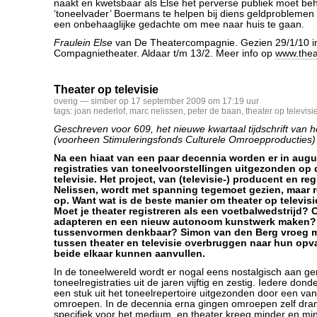
naakt en kwetsbaar als Else het perverse publiek moet b
‘toneelvader’ Boermans te helpen bij diens geldproblemen 
een onbehaaglijke gedachte om mee naar huis te gaan.
Fraulein Else
van De Theatercompagnie. Gezien 29/1/10 i
Compagnietheater. Aldaar t/m 13/2. Meer info op
www.thea
Theater op televisie
overig
— simber op 17 september 2009 om 17:19 uur
tags:
joan nederlof
,
marc nelissen
,
peter de baan
,
theater op televisi
Geschreven voor 609, het nieuwe kwartaal tijdschrift van 
(voorheen Stimuleringsfonds Culturele Omroepproducties)
Na een hiaat van een paar decennia worden er in aug
registraties van toneelvoorstellingen uitgezonden op
televisie. Het project, van (televisie-) producent en re
Nelissen, wordt met spanning tegemoet gezien, maar 
op. Want wat is de beste manier om theater op televisi
Moet je theater registreren als een voetbalwedstrijd? 
adapteren en een nieuw autonoom kunstwerk maken? 
tussenvormen denkbaar? Simon van den Berg vroeg ma
tussen theater en televisie overbruggen naar hun opv
beide elkaar kunnen aanvullen.
In de toneelwereld wordt er nogal eens nostalgisch aan ge
toneelregistraties uit de jaren vijftig en zestig. Iedere do
een stuk uit het toneelrepertoire uitgezonden door een va
omroepen. In de decennia erna gingen omroepen zelf dr
specifiek voor het medium, en theater kreeg minder en mi