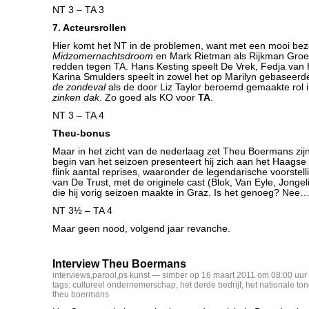
NT 3 – TA 3
7. Acteursrollen
Hier komt het NT in de problemen, want met een mooi bez
Midzomernachtsdroom
en Mark Rietman als Rijkman Groeni
redden tegen TA. Hans Kesting speelt De Vrek, Fedja van
Karina Smulders speelt in zowel het op Marilyn gebaseer
de zondeval
als de door Liz Taylor beroemd gemaakte rol 
zinken dak
. Zo goed als KO voor
TA
.
NT 3 – TA 4
Theu-bonus
Maar in het zicht van de nederlaag zet Theu Boermans zijn 
begin van het seizoen presenteert hij zich aan het Haagse
flink aantal reprises, waaronder de legendarische voorstel
van De Trust, met de originele cast (Blok, Van Eyle, Jonge
die hij vorig seizoen maakte in Graz. Is het genoeg? Nee
NT 3½ – TA 4
Maar geen nood, volgend jaar revanche.
Interview Theu Boermans
interviews
,
parool
,
ps kunst
— simber op 16 maart 2011 om 08:00 uur
tags:
cultureel ondernemerschap
,
het derde bedrijf
,
het nationale ton
theu boermans