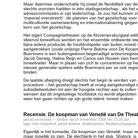
Maar daarmee onderschatte hij zowel de flexibiliteit van d
slechts voorzien hadden in één stadsgezelschap-, als het
adviescommissies in zijn leiderschap. Je zou het kunnen z
‘imperial overstretch’: de plannen van het gezelschap voor 
multiculturele samenwerking en internationalisering gingen
kern van het gezelschap.
Het eigen Compagnietheater op de Kloveniersburgwal wil
sfeervol toneelhuis worden en het ensemble ontbeerde ste
bijna iedere productie de hoofdrolspeler van buiten moest
aangetrokken (zoals onlangs Pierre Bokma voor De Koopm
Boermans is een buitengewoon begenadigd acteursregisse
Jacob Derwig, Halina Reijn en Carice van Houten zien hem
toneelvader. Maar in plaats van zich te concentreren op h
nieuwe generatie spelers wilde Boermans per se ook regis
binden.
De laatste afwijzing dreigt slechts het begin te worden va
procedure – het gezelschap heeft al vroeg aangekondigd 
subsidiebesluiten tot aan de hoogste rechter aan te zullen
wensen dat dit ongelukkige hoofdstuk nu wordt afgeslote
weer kan gaan richten op zijn grote talent: toneel maken.
Recensie: De koopman van Venetië van De Thea
parool
,
recensies
— simber op 14 november 2008 om 13:35 uur
tags:
loes haverkort
,
pierre bokma
,
shakespeare
,
theatercompagnie
,
Eigenlijk is het komedie,
De koopman van Venetië
, maar w
maar moeilijk zo zien. De slechterik in het stuk, Shylock, i