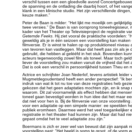
verschil tussen een een gloedvolle avond Concertgebouwor
de spanning en de ontlading die daarbij hoort, of het vang
klank in een klinische studio. Het zijn verschillende dingen
keuze maken.”
Peter de Baan is milder: “Het lijkt me moeilijk om gelijktijd
twee versies.” De Baan is van oorsprong toneelregisseur, 
kader van het Theater op Televisieproject de registratie v
Getemde Feeks
. Hij ziet vooral de praktische voordelen: “H
geweldig als je in één seizoen een voorstelling kan make
filmversie. Er is winst te halen op op produktioneel niveau a
van tevoren kan vastleggen. Maar dat heeft pas zin als je 
gebruikt, die hebben al gelééfd in het stuk. Bovendien kunn
acteurs tegenwoordig zowel film als toneel. Maar toch geldt
liever de voorstelling zou maken vanuit de vrijheid dat het a
Dat is ook een verschil in persoonlijkheid tussen Theu en m
Actrice en schrijfster Joan Nederlof, tevens artistiek leide
Mugmetdegoudentand heeft een ander perspectief: “Ik ben
indruk van wat ik tot nu toe van deze registraties heb gezien
gekozen dat het geen adaptaties mochten zijn, en ik snap 
waarom. Dit zal voornamelijk als effect hebben dat mensen 
toneel gaan bevestigd worden in hun idee dat het maar e
dat niet voor hen is. Bij de filmversie van onze voorstelling
voor een adaptatie op een simpele manier: ee speelden he
publiek eromheen. Daarmee werd het veel toegankelijker e
registratie in het theater had kunnen zijn. Maar dat had nie
gepast omdat het te veel adaptatie zou zijn.”
Boermans is zich er zeer wel van bewust dat zijn aanpak nie
voorstelling past: “Het beeld is soms te groot, of de vorm e