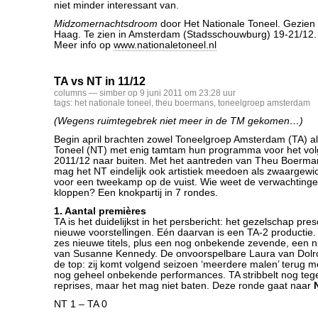
niet minder interessant van.
Midzomernachtsdroom
door Het Nationale Toneel. Gezien 
Haag. Te zien in Amsterdam (Stadsschouwburg) 19-21/12. 
Meer info op
www.nationaletoneel.nl
TA vs NT in 11/12
columns
— simber op 9 juni 2011 om 23:28 uur
tags:
het nationale toneel
,
theu boermans
,
toneelgroep amsterdam
(Wegens ruimtegebrek niet meer in de TM gekomen…)
Begin april brachten zowel Toneelgroep Amsterdam (TA) al
Toneel (NT) met enig tamtam hun programma voor het vo
2011/12 naar buiten. Met het aantreden van Theu Boermans 
mag het NT eindelijk ook artistiek meedoen als zwaargewic
voor een tweekamp op de vuist. Wie weet de verwachtinge
kloppen? Een knokpartij in 7 rondes.
1. Aantal premières
TA is het duidelijkst in het persbericht: het gezelschap pre
nieuwe voorstellingen. Eén daarvan is een TA-2 productie. 
zes nieuwe titels, plus een nog onbekende zevende, een n
van Susanne Kennedy. De onvoorspelbare Laura van Dolron
de top: zij komt volgend seizoen ‘meerdere malen’ terug 
nog geheel onbekende performances. TA stribbelt nog te
reprises, maar het mag niet baten. Deze ronde gaat naar
NT 1 – TA 0