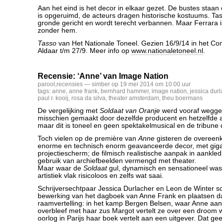
Aan het eind is het decor in elkaar gezet. De bustes staan 
is opgeruimd, de acteurs dragen historische kostuums. Tass
gronde gericht en wordt terecht verbannen. Maar Ferrara i
zonder hem.
Tasso
van Het Nationale Toneel. Gezien 16/9/14 in het Co
Aldaar t/m 27/9. Meer info op
www.nationaletoneel.nl
.
Recensie: ‘Anne’ van Image Nation
parool
,
recensies
— simber op 19 mei 2014 om 10:00 uur
tags:
anne
,
anne frank
,
bernhard hammer
,
image nation
,
jessica durl
paul r. kooij
,
rosa da silva
,
theater amsterdam
,
theu boermans
De vergelijking met
Soldaat van Oranje
werd vooraf wegge
misschien gemaakt door dezelfde producent en hetzelfde a
maar dit is toneel en geen spektakelmusical en de tribune d
Toch vielen op de première van
Anne
gisteren de overeen
enorme en technisch enorm geavanceerde decor, met giga
projectiescherm; de filmisch realistische aanpak in aankled
gebruik van archiefbeelden vermengd met theater.
Maar waar de
Soldaat
gul, dynamisch en sensationeel was, 
artistiek vlak risicoloos en zelfs wat saai.
Schrijversechtpaar Jessica Durlacher en Leon de Winter 
bewerking van het dagboek van Anne Frank en plaatsen da
raamvertelling: in het kamp Bergen Belsen, waar Anne aan 
overbleef met haar zus Margot vertelt ze over een droom 
oorlog in Parijs haar boek vertelt aan een uitgever. Dat ge