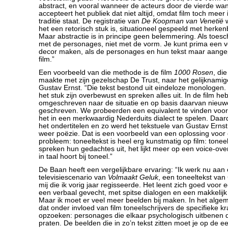
abstract, en vooral wanneer de acteurs door de vierde wa
accepteert het publiek dat niet altijd, omdat film toch meer 
traditie staat. De registratie van
De Koopman van Venetië
w
het een retorisch stuk is, situationeel gespeeld met herke
Maar abstractie is in principe geen belemmering. Als toe
met de personages, niet met de vorm. Je kunt prima een 
decor maken, als de personages en hun tekst maar aangep
film.”
Een voorbeeld van die methode is de film
1000 Rosen
, di
maakte met zijn gezelschap De Trust, naar het gelijknamig
Gustav Ernst. “Die tekst bestond uit eindeloze monologen
het stuk zijn overbewust en spreken alles uit. In de film h
omgeschreven naar de situatie en op basis daarvan nieuw
geschreven. We probeerden een equivalent te vinden voor 
het in een merkwaardig Nederduits dialect te spelen. Daa
het ondertitelen en zo werd het tekstuele van Gustav Ern
weer poëzie. Dat is een voorbeeld van een oplossing voo
probleem: toneeltekst is heel erg kunstmatig op film: tone
spreken hun gedachtes uit, het lijkt meer op een voice-over
in taal hoort bij toneel.”
De Baan heeft een vergelijkbare ervaring: “Ik werk nu aan
televisiescenario van
Volmaakt Geluk
, een toneeltekst van
mij die ik vorig jaar regisseerde. Het leent zich goed voor e
een verbaal gevecht, met spitse dialogen en een makkelijk 
Maar ik moet er veel meer beelden bij maken. In het alge
dat onder invloed van film toneelschrijvers de specifieke k
opzoeken: personages die elkaar psychologisch uitbenen 
praten. De beelden die in zo’n tekst zitten moet je op de 