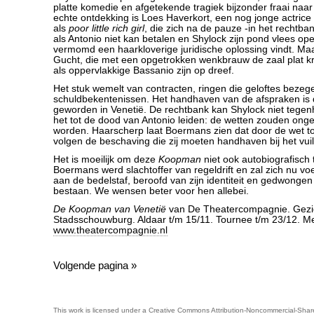
platte komedie en afgetekende tragiek bijzonder fraai naar
echte ontdekking is Loes Haverkort, een nog jonge actrice 
als
poor little rich girl
, die zich na de pauze -in het rechtba
als Antonio niet kan betalen en Shylock zijn pond vlees ope
vermomd een haarkloverige juridische oplossing vindt. Ma
Gucht, die met een opgetrokken wenkbrauw de zaal plat kr
als oppervlakkige Bassanio zijn op dreef.
Het stuk wemelt van contracten, ringen die geloftes bezeg
schuldbekentenissen. Het handhaven van de afspraken is 
geworden in Venetië. De rechtbank kan Shylock niet tege
het tot de dood van Antonio leiden: de wetten zouden ong
worden. Haarscherp laat Boermans zien dat door de wet tot
volgen de beschaving die zij moeten handhaven bij het vuil
Het is moeilijk om deze
Koopman
niet ook autobiografisch 
Boermans werd slachtoffer van regeldrift en zal zich nu vo
aan de bedelstaf, beroofd van zijn identiteit en gedwonge
bestaan. We wensen beter voor hen allebei.
De Koopman van Venetië
van De Theatercompagnie. Gezie
Stadsschouwburg. Aldaar t/m 15/11. Tournee t/m 23/12. Me
www.theatercompagnie.nl
Volgende pagina »
This work is licensed under a
Creative Commons Attribution-Noncommercial-Share