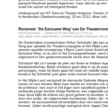
passend theatraal geweld tegenover, maar slechts op ee
smelt het samen tot indringend theater.
Underground
van NT Gent en Theater Antigone. Gezien 10
In Amsterdam (Stadsschouwburg): 20 en 21/12. Meer info
Recensie: ‘De Eenzame Weg’ van De Theaterco
parool
,
recensies
— simber op 18 mei 2008 om 17:00 uur
tags:
jappe claes
,
katja herbers
,
schnitzler
,
theatercompagnie
,
theu 
De Oostenrijkse toneelschrijver Arthur Schnitzler lijkt aan e
Vorig jaar speelde De Theatercompagnie al
Het Wijde Lan
seizoen speelde toneelgroep ’t Barre Land zowel
Anatol
al
Eenzame Weg
, nu te zien in het Compagnietheater, werd v
uitgevoerd in een gedecontrueerde versie door de Vlaams
Schnitzler lijkt zo’n beetje de plek van Ibsen te hebben in
theaterlandschap. Beide schrijvers gaan diep in op de psy
personages, maar bij Ibsen gaat het vaak om rebellie tege
terwijl er bij Schnitzler juist geen enke moreel houvast meer
In
Het Wijde Land
verzamelt de stervende Gabriele Wegrat
mooie rol voor Anneke Blok) haar familie en vrienden om 
de professor; een zoon in het leger (een opvallend goede B
zoekende jonge dochter (Katja Herbers); een vrijgezelle ou
haar dood blijkt de erfenis een groot geheim te bevatten: 
door een ander, de vrijgevochten kunstenaar Julian, die –nu
worden- de eenzaamheid wil bestrijden door een band met 
bouwen. Julian wordt prachtige neergezet door Jappe Cla