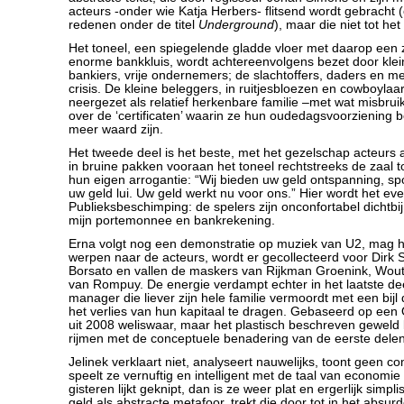
acteurs -onder wie Katja Herbers- flitsend wordt gebracht 
redenen onder de titel
Underground
), maar die niet tot he
Het toneel, een spiegelende gladde vloer met daarop ee
enorme bankkluis, wordt achtereenvolgens bezet door klei
bankiers, vrije ondernemers; de slachtoffers, daders en m
crisis. De kleine beleggers, in ruitjesbloezen en cowboyla
neergezet als relatief herkenbare familie –met wat misbruik
over de ‘certificaten’ waarin ze hun oudedagsvoorziening b
meer waard zijn.
Het tweede deel is het beste, met het gezelschap acteurs a
in bruine pakken vooraan het toneel rechtstreeks de zaal 
hun eigen arrogantie: “Wij bieden uw geld ontspanning, spo
uw geld lui. Uw geld werkt nu voor ons.” Hier wordt het ev
Publieksbeschimping: de spelers zijn onconfortabel dichtbij
mijn portemonnee en bankrekening.
Erna volgt nog een demonstratie op muziek van U2, mag h
werpen naar de acteurs, wordt er gecollecteerd voor Dirk
Borsato en vallen de maskers van Rijkman Groenink, Wou
van Rompuy. De energie verdampt echter in het laatste de
manager die liever zijn hele familie vermoordt met een bij
het verlies van hun kapitaal te dragen. Gebaseerd op een 
uit 2008 weliswaar, maar het plastisch beschreven geweld l
rijmen met de conceptuele benadering van de eerste delen
Jelinek verklaart niet, analyseert nauwelijks, toont geen c
speelt ze vernuftig en intelligent met de taal van economie 
gisteren lijkt geknipt, dan is ze weer plat en ergerlijk simpl
geld als abstracte metafoor, trekt die door tot in het absu