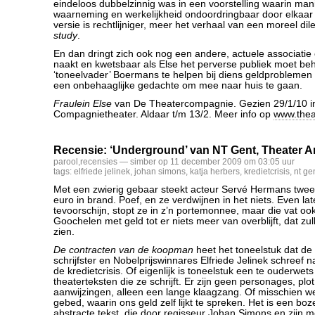
eindeloos dubbelzinnig was in een voorstelling waarin mani
waarneming en werkelijkheid ondoordringbaar door elkaar
versie is rechtlijniger, meer het verhaal van een moreel d
study
.
En dan dringt zich ook nog een andere, actuele associatie
naakt en kwetsbaar als Else het perverse publiek moet b
‘toneelvader’ Boermans te helpen bij diens geldproblemen 
een onbehaaglijke gedachte om mee naar huis te gaan.
Fraulein Else
van De Theatercompagnie. Gezien 29/1/10 i
Compagnietheater. Aldaar t/m 13/2. Meer info op
www.thea
Recensie: ‘Underground’ van NT Gent, Theater A
parool
,
recensies
— simber op 11 december 2009 om 03:05 uur
tags:
elfriede jelinek
,
johan simons
,
katja herbers
,
kredietcrisis
,
nt ge
Met een zwierig gebaar steekt acteur Servé Hermans twee 
euro in brand. Poef, en ze verdwijnen in het niets. Even lat
tevoorschijn, stopt ze in z’n portemonnee, maar die vat o
Goochelen met geld tot er niets meer van overblijft, dat z
zien.
De contracten van de koopman
heet het toneelstuk dat de
schrijfster en Nobelprijswinnares Elfriede Jelinek schreef 
de kredietcrisis. Of eigenlijk is toneelstuk een te ouderwet
theaterteksten die ze schrijft. Er zijn geen personages, plot
aanwijzingen, alleen een lange klaagzang. Of misschien w
gebed, waarin ons geld zelf lijkt te spreken. Het is een bo
abstracte tekst, die door regisseur Johan Simons en zijn 