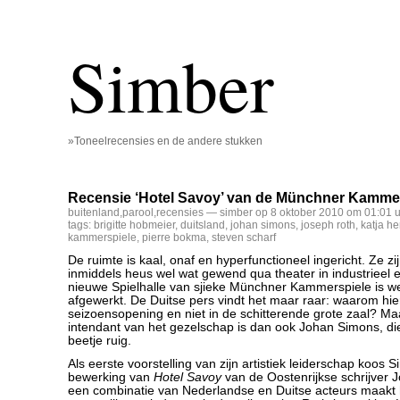
Simber
»Toneelrecensies en de andere stukken
Recensie ‘Hotel Savoy’ van de Münchner Kamme
buitenland
,
parool
,
recensies
— simber op 8 oktober 2010 om 01:01 
tags:
brigitte hobmeier
,
duitsland
,
johan simons
,
joseph roth
,
katja he
kammerspiele
,
pierre bokma
,
steven scharf
De ruimte is kaal, onaf en hyperfunctioneel ingericht. Ze zij
inmiddels heus wel wat gewend qua theater in industrieel 
nieuwe Spielhalle van sjieke Münchner Kammerspiele is we
afgewerkt. De Duitse pers vindt het maar raar: waarom hie
seizoensopening en niet in de schitterende grote zaal? M
intendant van het gezelschap is dan ook Johan Simons, di
beetje ruig.
Als eerste voorstelling van zijn artistiek leiderschap koos
bewerking van
Hotel Savoy
van de Oostenrijkse schrijver 
een combinatie van Nederlandse en Duitse acteurs maakt 