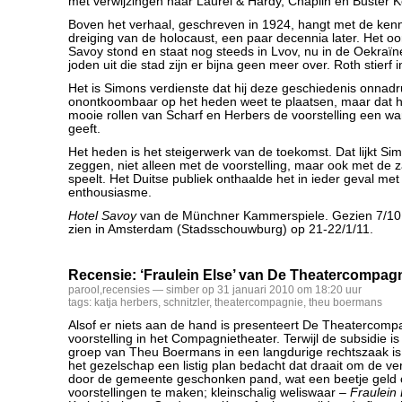
met verwijzingen naar Laurel & Hardy, Chaplin en Buster K
Boven het verhaal, geschreven in 1924, hangt met de kenn
dreiging van de holocaust, een paar decennia later. Het oo
Savoy stond en staat nog steeds in Lvov, nu in de Oekraïn
joden uit die stad zijn er bijna geen meer over. Roth stierf 
Het is Simons verdienste dat hij deze geschiedenis onnadr
onontkoombaar op het heden weet te plaatsen, maar dat hij
mooie rollen van Scharf en Herbers de voorstelling een w
geeft.
Het heden is het steigerwerk van de toekomst. Dat lijkt Sim
zeggen, niet alleen met de voorstelling, maar ook met de z
speelt. Het Duitse publiek onthaalde het in ieder geval me
enthousiasme.
Hotel Savoy
van de Münchner Kammerspiele. Gezien 7/10
zien in Amsterdam (Stadsschouwburg) op 21-22/1/11.
Recensie: ‘Fraulein Else’ van De Theatercompag
parool
,
recensies
— simber op 31 januari 2010 om 18:20 uur
tags:
katja herbers
,
schnitzler
,
theatercompagnie
,
theu boermans
Alsof er niets aan de hand is presenteert De Theatercom
voorstelling in het Compagnietheater. Terwijl de subsidie 
groep van Theu Boermans in een langdurige rechtszaak is 
het gezelschap een listig plan bedacht dat draait om de ve
door de gemeente geschonken pand, wat een beetje geld 
voorstellingen te maken; kleinschalig weliswaar –
Fraulein 