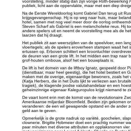
voorstelling, minder statig dan zijn vorige Roth-bewerking
publiek, licht aan de oppervlakte, maar met een diep drei
Na de Eerste Wereldoorlog komt Gabriel Dan terug uit Ru
krijgsgevangenschap. Hij is op weg naar huis, maar belandt 
hotel, samen met nog veel meer door de oorlog ontheem
Steven Scharf als Gabriel is een melancholieke reus. Hij t
andere spelers uit en neemt de voorstelling mee als de h
laarzen dat hij draagt.
Het publiek zit aan weerszijden van de speelvloer, een lang
vloertegels; als de spelers eroverheen stampen waait het 
ertussen op. Erboven schittert een kroonluchter overdreve
de deuren van een grote lift. In het midden een trap naar
grof-houten ombouw, alsof het een bouwplaats is.
De lift is het domein van de liftboy Ignatz, gespeeld door 
(dienstbaar, maar heel geestig), die het hotel bestiert en G
maken met de overige, eigenaardige bewoners, zoals het v
(Katja Herbers, die in het Duits lijkt te verliezen aan brutali
tragiek), de klagende joodse valutahandelaar en een hoes
geheimzinnige eigenaar Kaleguropulos krijgt niemand te zi
De vaart komt erin met de komst van de revolutionaire Zw
Amerikaanse miljardair Bloomfield. Beiden zijn gekomen o
veranderen: de een wil gewapende opstand en de ander 
geld aan te geven.
Opmerkelijk is de grote nadruk op variëté, goochelen, slaps
clownerie. Brigitte Hobmeier doet een prachtig nummer wa
paar minuten met diverse attributen en opplaksnorren vier 