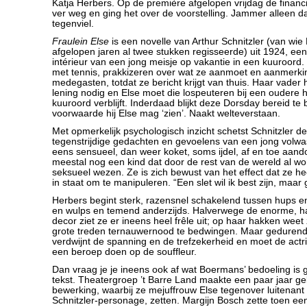
Katja Herbers. Op de première afgelopen vrijdag de financ
ver weg en ging het over de voorstelling. Jammer alleen da
tegenviel.
Fraulein Else
is een novelle van Arthur Schnitzler (van wi
afgelopen jaren al twee stukken regisseerde) uit 1924, e
intérieur van een jong meisje op vakantie in een kuuroord.
met tennis, prakkizeren over wat ze aanmoet en aanmerk
medegasten, totdat ze bericht krijgt van thuis. Haar vader 
lening nodig en Else moet die lospeuteren bij een oudere h
kuuroord verblijft. Inderdaad blijkt deze Dorsday bereid te 
voorwaarde hij Else mag ‘zien’. Naakt welteverstaan.
Met opmerkelijk psychologisch inzicht schetst Schnitzler de
tegenstrijdige gedachten en gevoelens van een jong volwa
eens sensueel, dan weer koket, soms ijdel, af en toe aand
meestal nog een kind dat door de rest van de wereld al wo
seksueel wezen. Ze is zich bewust van het effect dat ze he
in staat om te manipuleren. “Een slet wil ik best zijn, maar
Herbers begint sterk, razensnel schakelend tussen hups en 
en wulps en temend anderzijds. Halverwege de enorme, hag
decor ziet ze er ineens heel frêle uit; op haar hakken wee
grote treden ternauwernood te bedwingen. Maar geduren
verdwijnt de spanning en de trefzekerheid en moet de actri
een beroep doen op de souffleur.
Dan vraag je je ineens ook af wat Boermans’ bedoeling is
tekst. Theatergroep ’t Barre Land maakte een paar jaar g
bewerking, waarbij ze mejuffrouw Else tegenover luitenant
Schnitzler-personage, zetten. Margijn Bosch zette toen ee