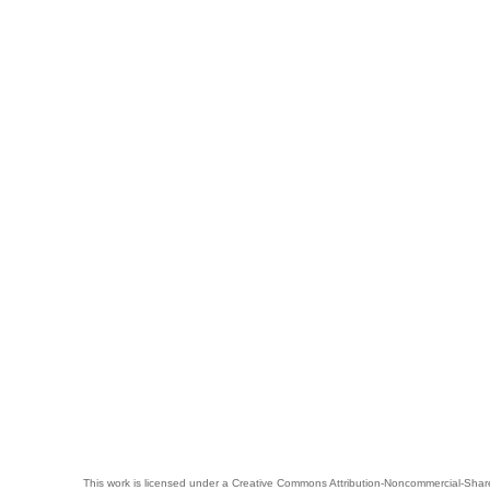
This work is licensed under a
Creative Commons Attribution-Noncommercial-Share