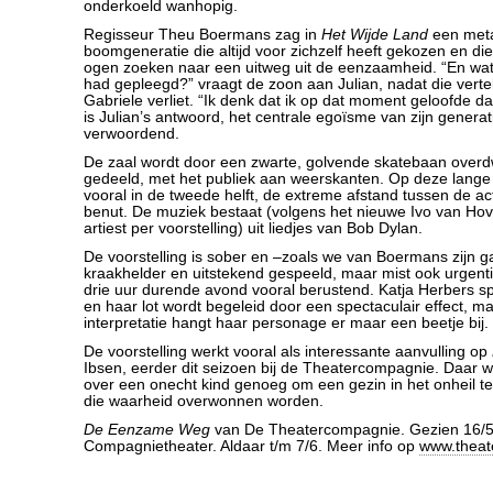
onderkoeld wanhopig.
Regisseur Theu Boermans zag in
Het Wijde Land
een meta
boomgeneratie die altijd voor zichzelf heeft gekozen en d
ogen zoeken naar een uitweg uit de eenzaamheid. “En wat
had gepleegd?” vraagt de zoon aan Julian, nadat die vertel
Gabriele verliet. “Ik denk dat ik op dat moment geloofde da
is Julian’s antwoord, het centrale egoïsme van zijn generat
verwoordend.
De zaal wordt door een zwarte, golvende skatebaan over
gedeeld, met het publiek aan weerskanten. Op deze lange 
vooral in de tweede helft, de extreme afstand tussen de act
benut. De muziek bestaat (volgens het nieuwe Ivo van Hov
artiest per voorstelling) uit liedjes van Bob Dylan.
De voorstelling is sober en –zoals we van Boermans zijn 
kraakhelder en uitstekend gespeeld, maar mist ook urgentie.
drie uur durende avond vooral berustend. Katja Herbers sp
en haar lot wordt begeleid door een spectaculair effect, m
interpretatie hangt haar personage er maar een beetje bij.
De voorstelling werkt vooral als interessante aanvulling op
Ibsen, eerder dit seizoen bij de Theatercompagnie. Daar 
over een onecht kind genoeg om een gezin in het onheil te 
die waarheid overwonnen worden.
De Eenzame Weg
van De Theatercompagnie. Gezien 16/5/
Compagnietheater. Aldaar t/m 7/6. Meer info op
www.theat