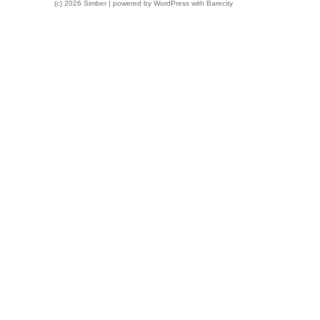
(c) 2026 Simber | powered by
WordPress
with
Barecity