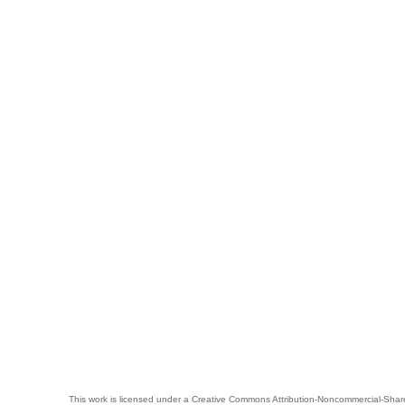
This work is licensed under a
Creative Commons Attribution-Noncommercial-Share