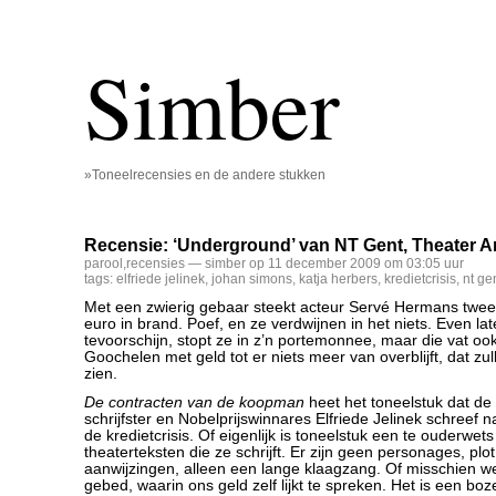
Simber
»Toneelrecensies en de andere stukken
Recensie: ‘Underground’ van NT Gent, Theater A
parool
,
recensies
— simber op 11 december 2009 om 03:05 uur
tags:
elfriede jelinek
,
johan simons
,
katja herbers
,
kredietcrisis
,
nt ge
Met een zwierig gebaar steekt acteur Servé Hermans twee 
euro in brand. Poef, en ze verdwijnen in het niets. Even lat
tevoorschijn, stopt ze in z’n portemonnee, maar die vat o
Goochelen met geld tot er niets meer van overblijft, dat z
zien.
De contracten van de koopman
heet het toneelstuk dat de
schrijfster en Nobelprijswinnares Elfriede Jelinek schreef 
de kredietcrisis. Of eigenlijk is toneelstuk een te ouderwet
theaterteksten die ze schrijft. Er zijn geen personages, plot
aanwijzingen, alleen een lange klaagzang. Of misschien w
gebed, waarin ons geld zelf lijkt te spreken. Het is een bo