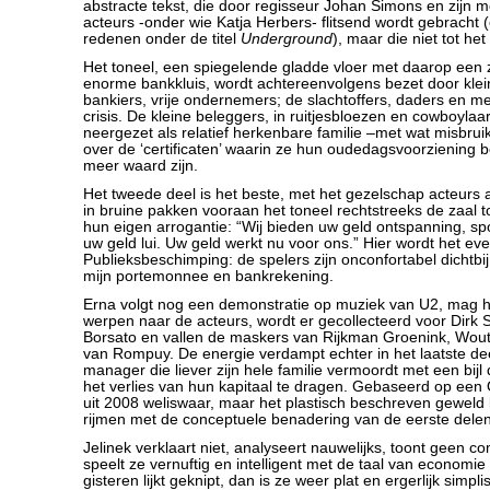
abstracte tekst, die door regisseur Johan Simons en zijn 
acteurs -onder wie Katja Herbers- flitsend wordt gebracht 
redenen onder de titel
Underground
), maar die niet tot he
Het toneel, een spiegelende gladde vloer met daarop ee
enorme bankkluis, wordt achtereenvolgens bezet door klei
bankiers, vrije ondernemers; de slachtoffers, daders en m
crisis. De kleine beleggers, in ruitjesbloezen en cowboyla
neergezet als relatief herkenbare familie –met wat misbruik
over de ‘certificaten’ waarin ze hun oudedagsvoorziening b
meer waard zijn.
Het tweede deel is het beste, met het gezelschap acteurs a
in bruine pakken vooraan het toneel rechtstreeks de zaal 
hun eigen arrogantie: “Wij bieden uw geld ontspanning, spo
uw geld lui. Uw geld werkt nu voor ons.” Hier wordt het ev
Publieksbeschimping: de spelers zijn onconfortabel dichtbij
mijn portemonnee en bankrekening.
Erna volgt nog een demonstratie op muziek van U2, mag h
werpen naar de acteurs, wordt er gecollecteerd voor Dirk
Borsato en vallen de maskers van Rijkman Groenink, Wou
van Rompuy. De energie verdampt echter in het laatste de
manager die liever zijn hele familie vermoordt met een bij
het verlies van hun kapitaal te dragen. Gebaseerd op een 
uit 2008 weliswaar, maar het plastisch beschreven geweld l
rijmen met de conceptuele benadering van de eerste delen
Jelinek verklaart niet, analyseert nauwelijks, toont geen c
speelt ze vernuftig en intelligent met de taal van economie 
gisteren lijkt geknipt, dan is ze weer plat en ergerlijk simpl