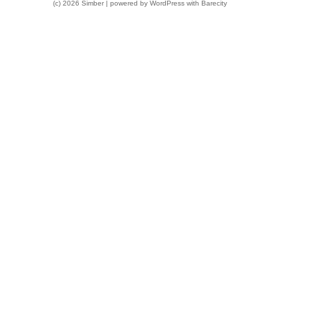
(c) 2026 Simber | powered by
WordPress
with
Barecity