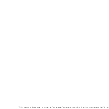
This work is licensed under a
Creative Commons Attribution-Noncommercial-Share