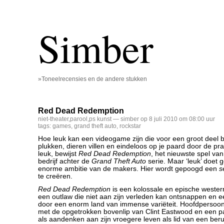
Simber
»Toneelrecensies en de andere stukken
Red Dead Redemption
niet-theater
,
parool
,
ps kunst
— simber op 8 juli 2010 om 08:00 uur
tags:
games
,
grand theft auto
,
rockstar
Hoe leuk kan een videogame zijn die voor een groot deel be
plukken, dieren villen en eindeloos op je paard door de prai
leuk, bewijst
Red Dead Redemption
, het nieuwste spel van
bedrijf achter de
Grand Theft Auto
serie. Maar ‘leuk’ doet 
enorme ambitie van de makers. Hier wordt gepoogd een
s
te creëren.
Red Dead Redemption
is een kolossale en epische wester
een outlaw die niet aan zijn verleden kan ontsnappen en e
door een enorm land van immense variëteit. Hoofdpersoon
met de opgetrokken bovenlip van Clint Eastwood en een pa
als aandenken aan zijn vroegere leven als lid van een be