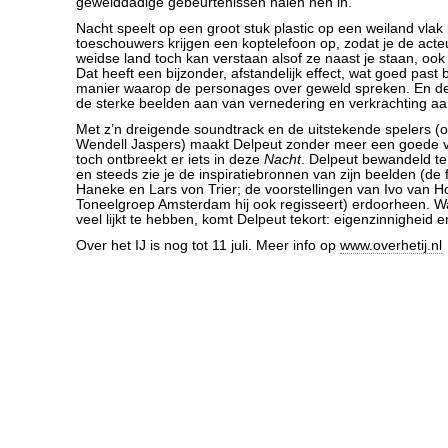
gewelddadige gebeurtenissen halen hen in.
Nacht speelt op een groot stuk plastic op een weiland vlak 
toeschouwers krijgen een koptelefoon op, zodat je de acte
weidse land toch kan verstaan alsof ze naast je staan, ook a
Dat heeft een bijzonder, afstandelijk effect, wat goed past b
manier waarop de personages over geweld spreken. En de
de sterke beelden aan van vernedering en verkrachting aa
Met z’n dreigende soundtrack en de uitstekende spelers (
Wendell Jaspers) maakt Delpeut zonder meer een goede vo
toch ontbreekt er iets in deze
Nacht
. Delpeut bewandeld te
en steeds zie je de inspiratiebronnen van zijn beelden (de 
Haneke en Lars von Trier; de voorstellingen van Ivo van Ho
Toneelgroep Amsterdam hij ook regisseert) erdoorheen. 
veel lijkt te hebben, komt Delpeut tekort: eigenzinnigheid 
Over het IJ is nog tot 11 juli. Meer info op
www.overhetij.nl