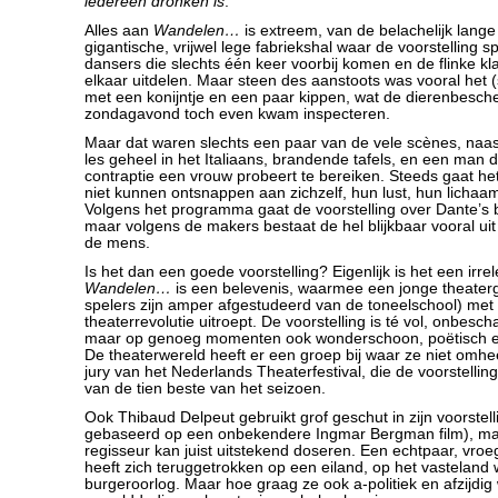
iedereen dronken is
.
Alles aan
Wandelen…
is extreem, van de belachelijk lange 
gigantische, vrijwel lege fabriekshal waar de voorstelling spe
dansers die slechts één keer voorbij komen en de flinke kl
elkaar uitdelen. Maar steen des aanstoots was vooral het
met een konijntje en een paar kippen, wat de dierenbesch
zondagavond toch even kwam inspecteren.
Maar dat waren slechts een paar van de vele scènes, naa
les geheel in het Italiaans, brandende tafels, en een man
contraptie een vrouw probeert te bereiken. Steeds gaat h
niet kunnen ontsnappen aan zichzelf, hun lust, hun lichaa
Volgens het programma gaat de voorstelling over Dante’s 
maar volgens de makers bestaat de hel blijkbaar vooral uit
de mens.
Is het dan een goede voorstelling? Eigenlijk is het een irre
Wandelen…
is een belevenis, waarmee een jonge theater
spelers zijn amper afgestudeerd van de toneelschool) met
theaterrevolutie uitroept. De voorstelling is té vol, onbes
maar op genoeg momenten ook wonderschoon, poëtisch en
De theaterwereld heeft er een groep bij waar ze niet omh
jury van het Nederlands Theaterfestival, die de voorstellin
van de tien beste van het seizoen.
Ook Thibaud Delpeut gebruikt grof geschut in zijn voorstel
gebaseerd op een onbekendere Ingmar Bergman film), ma
regisseur kan juist uitstekend doseren. Een echtpaar, vroe
heeft zich teruggetrokken op een eiland, op het vasteland
burgeroorlog. Maar hoe graag ze ook a-politiek en afzijdig w