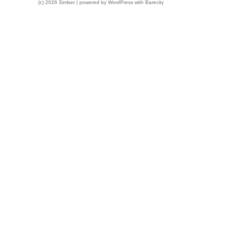
(c) 2026 Simber | powered by
WordPress
with
Barecity