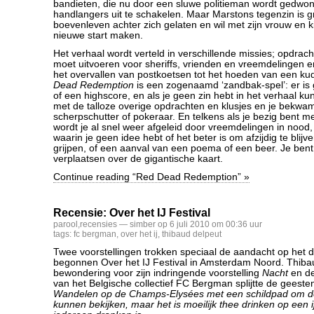
bandieten, die nu door een sluwe politieman wordt gedwo
handlangers uit te schakelen. Maar Marstons tegenzin is gro
boevenleven achter zich gelaten en wil met zijn vrouw en k
nieuwe start maken.
Het verhaal wordt verteld in verschillende missies; opdrac
moet uitvoeren voor sheriffs, vrienden en vreemdelingen e
het overvallen van postkoetsen tot het hoeden van een k
Dead Redemption
is een zogenaamd ‘zandbak-spel’: er is 
of een highscore, en als je geen zin hebt in het verhaal ku
met de talloze overige opdrachten en klusjes en je bekwam
scherpschutter of pokeraar. En telkens als je bezig bent m
wordt je al snel weer afgeleid door vreemdelingen in nood, 
waarin je geen idee hebt of het beter is om afzijdig te blijve
grijpen, of een aanval van een poema of een beer. Je bent v
verplaatsen over de gigantische kaart.
Continue reading “Red Dead Redemption” »
Recensie: Over het IJ Festival
parool
,
recensies
— simber op 6 juli 2010 om 00:36 uur
tags:
fc bergman
,
over het ij
,
thibaud delpeut
Twee voorstellingen trokken speciaal de aandacht op het
begonnen Over het IJ Festival in Amsterdam Noord. Thiba
bewondering voor zijn indringende voorstelling
Nacht
en de
van het Belgische collectief FC Bergman splijtte de geeste
Wandelen op de Champs-Elysées met een schildpad om de
kunnen bekijken, maar het is moeilijk thee drinken op een i