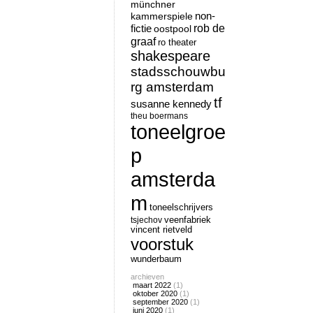
münchner
non-
kammerspiele
rob de
fictie
oostpool
graaf
ro theater
shakespeare
stadsschouwbu
rg amsterdam
tf
susanne kennedy
theu boermans
toneelgroe
p
amsterda
m
toneelschrijvers
tsjechov
veenfabriek
vincent rietveld
voorstuk
wunderbaum
archieven
maart 2022
(1)
oktober 2020
(1)
september 2020
(1)
juni 2020
(1)