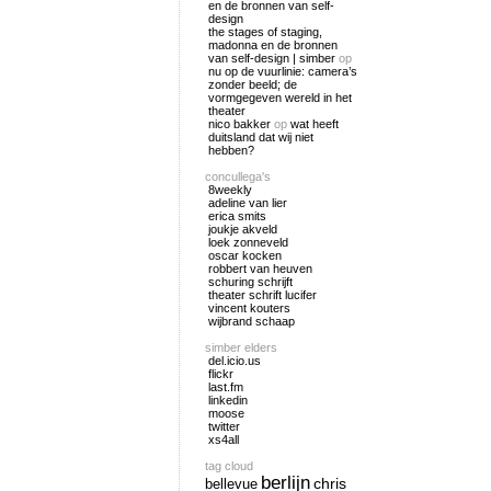
en de bronnen van self-
design
the stages of staging,
madonna en de bronnen
van self-design | simber
op
nu op de vuurlinie: camera’s
zonder beeld; de
vormgegeven wereld in het
theater
nico bakker
op
wat heeft
duitsland dat wij niet
hebben?
concullega's
8weekly
adeline van lier
erica smits
joukje akveld
loek zonneveld
oscar kocken
robbert van heuven
schuring schrijft
theater schrift lucifer
vincent kouters
wijbrand schaap
simber elders
del.icio.us
flickr
last.fm
linkedin
moose
twitter
xs4all
tag cloud
berlijn
chris
bellevue