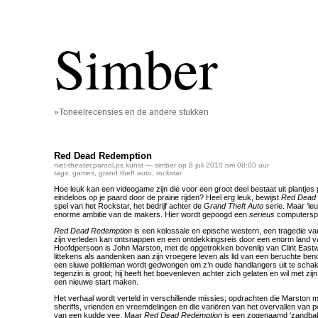
Simber
»Toneelrecensies en de andere stukken
Red Dead Redemption
niet-theater
,
parool
,
ps kunst
— simber op 8 juli 2010 om 08:00 uur
tags:
games
,
grand theft auto
,
rockstar
Hoe leuk kan een videogame zijn die voor een groot deel bestaat uit plantjes p
eindeloos op je paard door de prairie rijden? Heel erg leuk, bewijst
Red Dead
spel van het Rockstar, het bedrijf achter de
Grand Theft Auto
serie. Maar ‘le
enorme ambitie van de makers. Hier wordt gepoogd een
serieus
computerspe
Red Dead Redemption
is een kolossale en epische western, een tragedie van
zijn verleden kan ontsnappen en een ontdekkingsreis door een enorm land v
Hoofdpersoon is John Marston, met de opgetrokken bovenlip van Clint East
littekens als aandenken aan zijn vroegere leven als lid van een beruchte ben
een sluwe politieman wordt gedwongen om z’n oude handlangers uit te scha
tegenzin is groot; hij heeft het boevenleven achter zich gelaten en wil met zi
een nieuwe start maken.
Het verhaal wordt verteld in verschillende missies; opdrachten die Marston 
sheriffs, vrienden en vreemdelingen en die variëren van het overvallen van 
van een kudde vee. Maar
Red Dead Redemption
is een zogenaamd ‘zandbak-s