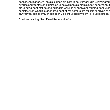
doel of een highscore, en als je geen zin hebt in het verhaal kun je jezelf am
overige opdrachten en klusjes en je bekwamen als premiejager, scherpschutt
als je bezig bent met de ene expeditie wordt je al snel weer afgeleid door vr
schietpartijen waarin je geen idee hebt of het beter is om afzijdig te blijven of 
aanval van een poema of een beer. Je bent volledig vrij om je te verplaatsen 
Continue reading “Red Dead Redemption” »