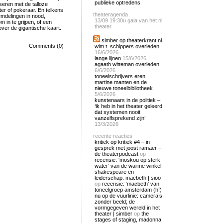
publieke optredens
useren met de talloze
er of pokeraar. En telkens
theateragenda
eemdelingen in nood,
13/09
19:30u gala van het nl
om in te grijpen, of een
theater
over de gigantische kaart.
simber op theaterkrant.nl
Comments (0)
wim t. schippers overleden
16/6/2026
lange lijnen
15/6/2026
agaath witteman overleden
6/6/2026
toneelschrijvers eren
martine manten en de
nieuwe toneelbibliotheek
5/6/2026
kunstenaars in de politiek –
‘ik heb in het theater geleerd
dat systemen nooit
vanzelfsprekend zijn’
13/3/2026
recente reacties
kritiek op kritiek #4 – in
gesprek met joost ramaer –
de theaterpodcast
op
recensie: ‘moskou op sterk
water’ van de warme winkel
shakespeare en
leiderschap: macbeth | sioo
op
recensie: ‘macbeth’ van
toneelgroep amsterdam (hf)
nu op de vuurlinie: camera’s
zonder beeld; de
vormgegeven wereld in het
theater | simber
op
the
stages of staging, madonna