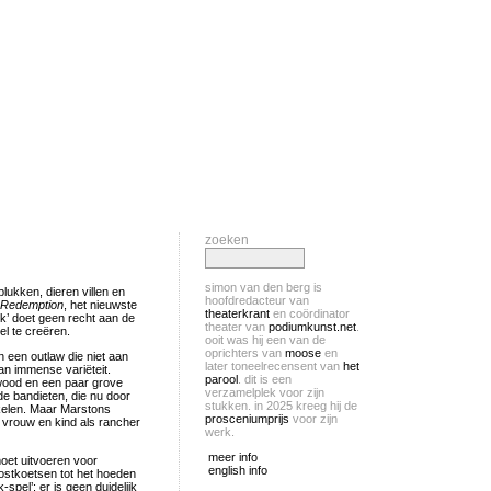
zoeken
simon van den berg is
lukken, dieren villen en
hoofdredacteur van
 Redemption
, het nieuwste
theaterkrant
en coördinator
uk’ doet geen recht aan de
theater van
podiumkunst.net
.
l te creëren.
ooit was hij een van de
oprichters van
moose
en
 een outlaw die niet aan
later toneelrecensent van
het
an immense variëteit.
parool
. dit is een
wood en een paar grove
verzamelplek voor zijn
de bandieten, die nu door
stukken. in 2025 kreeg hij de
kelen. Maar Marstons
prosceniumprijs
voor zijn
jn vrouw en kind als rancher
werk.
meer info
moet uitvoeren voor
english info
postkoetsen tot het hoeden
pel’: er is geen duidelijk