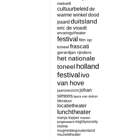
nietvelt
cultuurbeleid
de
warme winkel
dood
duitsland
paard
eric de vroedt
ervaringstheater
festival
film op
frascati
toneel
gerardjan rijnders
het nationale
holland
toneel
festival
ivo
van hove
johan
jaaroverzicht
simons
laura van dolron
literatuur
locatietheater
lunchtheater
manja topper
marien
mightysociety
jongewaard
mime
mugmetdegoudentand
muziektheater