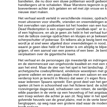
bandieten, die nu door een sluwe politieman wordt gedwo
handlangers uit te schakelen. Maar Marstons tegenzin is gro
boevenleven achter zich gelaten en wil met zijn vrouw en k
nieuwe start maken.
Het verhaal wordt verteld in verschillende missies; opdrac
moet uitvoeren voor sheriffs, vrienden en vreemdelingen e
het overvallen van postkoetsen tot het hoeden van een k
Dead Redemption
is een zogenaamd ‘zandbak-spel’: er is 
of een highscore, en als je geen zin hebt in het verhaal ku
met de talloze overige opdrachten en klusjes en je bekwam
scherpschutter of pokeraar. En telkens als je bezig bent m
wordt je al snel weer afgeleid door vreemdelingen in nood, 
waarin je geen idee hebt of het beter is om afzijdig te blijve
grijpen, of een aanval van een poema of een beer. Je bent v
verplaatsen over de gigantische kaart.
Het verhaal en de personages zijn meesterlijk en indringe
en de stemmencast van ongehoorde kwaliteit en met een 
aan het eind. Maar de ster van het spel is het landschap. J
archetypische cowboyfilmland, eindeloze woestijnen met g
groene valleien en een paar stadjes met een saloon en een
verderop kom je terecht in Mexico dat weer z’n eigen flora
waar iedereen Spaans spreekt. Een groot deel van het ge
spelen zit hem in schoonheid van het fictieve land: de schi
rozevingerige dageraad, schaduwen van rotsen, de sierli
wilde paarden in de verte op een heuvelrug of het angsta
een troep wolven die achter je aan zit. Nog later in het spel 
golvende heuvels van de
great plains
, met in de verte be
bergtoppen, op weg naar een grotere stad waar de moderne 
heeft gedaan.