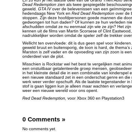
En zo kun je het laatste deel van de
Grand Theft Auto
seri
Dead Redemption
zien als twee gespiegelde beschouwing
geweld.
GTA IV
over de belevenissen van een geïmmigreer
hedendaags New York en
Red Dead Redemption
over de b
stoppen. Zijn deze hoofdpersonen goede mannen die doo
gedwongen tot hun daden? Of kunnen ze hun verleden nie
afschudden omdat ze nu eenmaal zijn wie ze zijn? Het zijn
kennen uit de films van Martin Scorsese of Clint Eastwood
nadrukkelijker worden omdat de speler zelf de trekker over
Wellicht ten overvloede: dit is dus geen spel voor kinderen. 
geweld bruut en buitensporig, de toon is hard, de thema’s 
Marston is zelf vader en de opvoeding van zijn zoon is een
onderdeel van de plot.
Misschien is Rockstar wel het best te vergelijken met anima
een onstuitbaar getalenteerde groep mensen, geobsedeerd 
in het kleinste detail die in een combinatie van kinderspel 
een nieuwe standaard zet in een onderschat genre en die 
werk weer verder opschuift. Als de laatste tegenstander in 
stof is gaan liggen kun je alleen maar wachten en verlange
weer een nieuwe wereld voor ons opent.
Red Dead Redemption,
voor Xbox 360 en Playstation3
0 Comments
»
No comments yet.