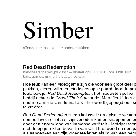
Simber
»Toneelrecensies en de andere stukken
Red Dead Redemption
niet-theater
,
parool
,
ps kunst
— simber op 8 juli 2010 om 08:00 uur
tags:
games
,
grand theft auto
,
rockstar
Hoe leuk kan een videogame zijn die voor een groot deel be
plukken, dieren villen en eindeloos op je paard door de prai
leuk, bewijst
Red Dead Redemption
, het nieuwste spel van
bedrijf achter de
Grand Theft Auto
serie. Maar ‘leuk’ doet 
enorme ambitie van de makers. Hier wordt gepoogd een
s
te creëren.
Red Dead Redemption
is een kolossale en epische wester
een outlaw die niet aan zijn verleden kan ontsnappen en e
door een enorm land van immense variëteit. Hoofdpersoon
met de opgetrokken bovenlip van Clint Eastwood en een pa
als aandenken aan zijn vroegere leven als lid van een be