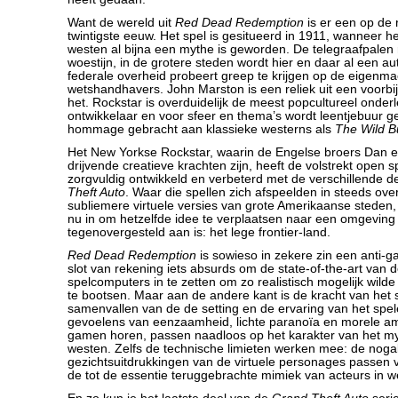
Want de wereld uit
Red Dead Redemption
is er een op de
twintigste eeuw. Het spel is gesitueerd in 1911, wanneer he
westen al bijna een mythe is geworden. De telegraafpalen 
woestijn, in de grotere steden wordt hier en daar al een a
federale overheid probeert greep te krijgen op de eigenma
wetshandhavers. John Marston is een reliek uit een voorbije
het. Rockstar is overduidelijk de meest popcultureel onde
ontwikkelaar en voor sfeer en thema’s wordt leentjebuur ge
hommage gebracht aan klassieke westerns als
The Wild 
Het New Yorkse Rockstar, waarin de Engelse broers Dan
drijvende creatieve krachten zijn, heeft de volstrekt open s
zorgvuldig ontwikkeld en verbeterd met de verschillende 
Theft Auto
. Waar die spellen zich afspeelden in steeds ove
subliemere virtuele versies van grote Amerikaanse steden, s
nu in om hetzelfde idee te verplaatsen naar een omgeving d
tegenovergesteld aan is: het lege frontier-land.
Red Dead Redemption
is sowieso in zekere zin een anti-g
slot van rekening iets absurds om de state-of-the-art van
spelcomputers in te zetten om zo realistisch mogelijk wilde
te bootsen. Maar aan de andere kant is de kracht van het sp
samenvallen van de de setting en de ervaring van het spele
gevoelens van eenzaamheid, lichte paranoïa en morele ambi
gamen horen, passen naadloos op het karakter van het my
westen. Zelfs de technische limieten werken mee: de noga
gezichtsuitdrukkingen van de virtuele personages passen 
de tot de essentie teruggebrachte mimiek van acteurs in w