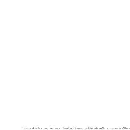
This work is licensed under a
Creative Commons Attribution-Noncommercial-Share