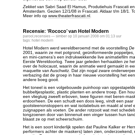
Zekket
van Sabri Saad El Hamus, Produtiehuis Frascati e
Amsterdam. Gezien 12/1/08 in Frascati. Aldaar t/m 18/1. T
Meer info op
www.theaterfrascati.nl
.
Recensie: ‘Rococo’ van Hotel Modern
parool
,
recensies
— simber op 10 januari 2008 om 01:13 uur
tags:
hotel modern
Hotel Modern werd wereldberoemd met de voorstelling
De
2001, waarin ze met potgrond, geüniformeerde poppetjes, s
en mini-camera’s een indrukwekkende live animatiefilm m
Eerste Wereldoorlog. Twee jaar geleden herhaalden ze h
over de holocaust, waarin de animatie werd gemaakt in ee
maquette van Auschwitz. Dat zijn nogal zware onderwerpe
verbazing dat de groep in haar nieuwe voorstelling het ee
andere boeg gooit.
Het toneel is een volgebouwde puinhoop van opgestapeld
bubbeltjesplastic, plastic planten en andere troep. Een h
een vliegtuig zweeft erboven, twee figuren met beren-mask
erdoorheen. De een schudt een doos leeg, vindt een paar
gootsteenonstoppers en wat isolatiebuis en maakt al snel
zuignappen als voeten. De ander rotzooit wat met schedels
tongzoenen door van binnenuit een vinger tussen hun tand
blaast ze op met scheerschuim.
Het is een soort kinderlijk spelen dat Pauline Kalker er He
performers achter de maskers) laten zien, onderzoekend, 