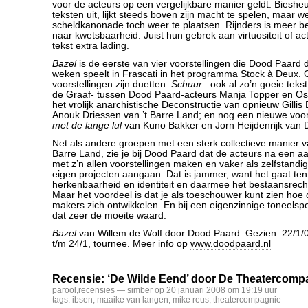
voor de acteurs op een vergelijkbare manier geldt. Biesheuve
teksten uit, lijkt steeds boven zijn macht te spelen, maar w
scheldkanonade toch weer te plaatsen. Rijnders is meer b
naar kwetsbaarheid. Juist hun gebrek aan virtuositeit of ac
tekst extra lading.
Bazel
is de eerste van vier voorstellingen die Dood Paar
weken speelt in Frascati in het programma Stock à Deux. 
voorstellingen zijn duetten:
Schuur
–ook al zo’n goeie teks
de Graaf- tussen Dood Paard-acteurs Manja Topper en Os
het vrolijk anarchistische Deconstructie van opnieuw Gillis
Anouk Driessen van ’t Barre Land; en nog een nieuwe voor
met de lange lul
van Kuno Bakker en Jorn Heijdenrijk van D
Net als andere groepen met een sterk collectieve manier v
Barre Land, zie je bij Dood Paard dat de acteurs na een aa
met z’n allen voorstellingen maken en vaker als zelfstand
eigen projecten aangaan. Dat is jammer, want het gaat ten
herkenbaarheid en identiteit en daarmee het bestaansrech
Maar het voordeel is dat je als toeschouwer kunt zien hoe 
makers zich ontwikkelen. En bij een eigenzinnige toneelspe
dat zeer de moeite waard.
Bazel
van Willem de Wolf door Dood Paard. Gezien: 22/1/08
t/m 24/1, tournee. Meer info op
www.doodpaard.nl
Recensie: ‘De Wilde Eend’ door De Theatercomp
parool
,
recensies
— simber op 20 januari 2008 om 19:19 uur
tags:
ibsen
,
maaike van langen
,
mike reus
,
theatercompagnie