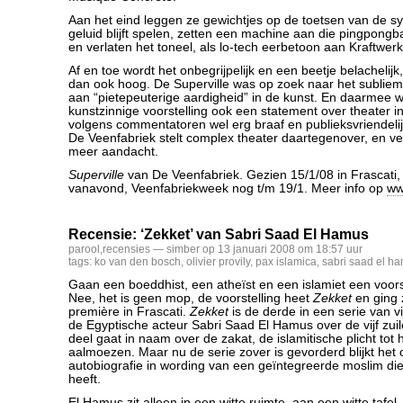
Aan het eind leggen ze gewichtjes op de toetsen van de sy
geluid blijft spelen, zetten een machine aan die pingpongba
en verlaten het toneel, als lo-tech eerbetoon aan Kraftwerk
Af en toe wordt het onbegrijpelijk en een beetje belachelijk
dan ook hoog. De Superville was op zoek naar het sublie
aan “pietepeuterige aardigheid” in de kunst. En daarmee 
kunstzinnige voorstelling ook een statement over theater i
volgens commentatoren wel erg braaf en publieksvriendelij
De Veenfabriek stelt complex theater daartegenover, en ve
meer aandacht.
Superville
van De Veenfabriek. Gezien 15/1/08 in Frascati,
vanavond, Veenfabriekweek nog t/m 19/1. Meer info op
ww
Recensie: ‘Zekket’ van Sabri Saad El Hamus
parool
,
recensies
— simber op 13 januari 2008 om 18:57 uur
tags:
ko van den bosch
,
olivier provily
,
pax islamica
,
sabri saad el h
Gaan een boeddhist, een atheïst en een islamiet een voo
Nee, het is geen mop, de voorstelling heet
Zekket
en ging 
première in Frascati.
Zekket
is de derde in een serie van vi
de Egyptische acteur Sabri Saad El Hamus over de vijf zuil
deel gaat in naam over de zakat, de islamitische plicht tot
aalmoezen. Maar nu de serie zover is gevorderd blijkt het
autobiografie in wording van een geïntegreerde moslim die 
heeft.
El Hamus zit alleen in een witte ruimte, aan een witte tafel,