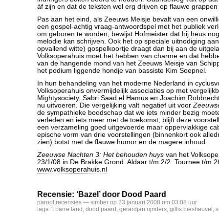
áf zijn en dat de teksten wel erg drijven op flauwe grappen 
Pas aan het eind, als Zeeuws Meisje bevalt van een onwill
een gospel-achtig vraag-antwoordspel met het publiek ver
om geboren te worden, bewijst Hofmeister dat hij heus nog
melodie kan schrijven. Ook het op speciale uitnodiging aa
opvallend witte) gospelkoortje draagt dan bij aan de uitgela
Volksoperahuis moet het hebben van charme en dat hebbe
van de hangende mond van het Zeeuws Meisje van Schippe
het podium liggende hondje van bassiste Kim Soepnel.
In hun behandeling van het moderne Nederland in cyclusv
Volksoperahuis onvermijdelijk associaties op met vergelijkb
Mightysociety, Sabri Saad el Hamus en Joachim Robbrech
nu uitvoeren. Die vergelijking valt negatief uit voor
Zeeuws
de sympathieke boodschap dat we iets minder bezig moete
verleden en iets meer met de toekomst, blijft deze voorstel
een verzameling goed uitgevoerde maar oppervlakkige ca
epische vorm van drie voorstellingen (binnenkort ook alledr
zien) botst met de flauwe humor en de magere inhoud.
Zeeuwse Nachten 3: Het behouden huys
van het Volksope
23/1/08 in De Brakke Grond. Aldaar t/m 2/2. Tournee t/m 2
www.volksoperahuis.nl
Recensie: ‘Bazel’ door Dood Paard
parool
,
recensies
— simber op 23 januari 2008 om 03:08 uur
tags:
't barre land
,
dood paard
,
gerardjan rijnders
,
gillis biesheuvel
,
s