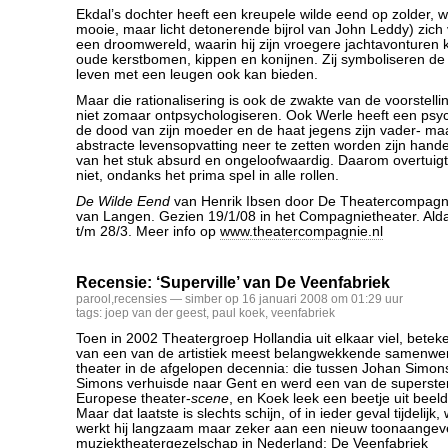
Ekdal’s dochter heeft een kreupele wilde eend op zolder, 
mooie, maar licht detonerende bijrol van John Leddy) zich 
een droomwereld, waarin hij zijn vroegere jachtavonturen
oude kerstbomen, kippen en konijnen. Zij symboliseren de v
leven met een leugen ook kan bieden.
Maar die rationalisering is ook de zwakte van de voorstellin
niet zomaar ontpsychologiseren. Ook Werle heeft een psyc
de dood van zijn moeder en de haat jegens zijn vader- ma
abstracte levensopvatting neer te zetten worden zijn hande
van het stuk absurd en ongeloofwaardig. Daarom overtuig
niet, ondanks het prima spel in alle rollen.
De Wilde Eend
van Henrik Ibsen door De Theatercompagni
van Langen. Gezien 19/1/08 in het Compagnietheater. Alda
t/m 28/3. Meer info op
www.theatercompagnie.nl
Recensie: ‘Superville’ van De Veenfabriek
parool
,
recensies
— simber op 16 januari 2008 om 01:29 uur
tags:
joep van der geest
,
paul koek
,
veenfabriek
Toen in 2002 Theatergroep Hollandia uit elkaar viel, betek
van een van de artistiek meest belangwekkende samenwer
theater in de afgelopen decennia: die tussen Johan Simon
Simons verhuisde naar Gent en werd een van de superste
Europese theater-
scene
, en Koek leek een beetje uit beeld
Maar dat laatste is slechts schijn, of in ieder geval tijdelijk
werkt hij langzaam maar zeker aan een nieuw toonaange
muziektheatergezelschap in Nederland: De Veenfabriek