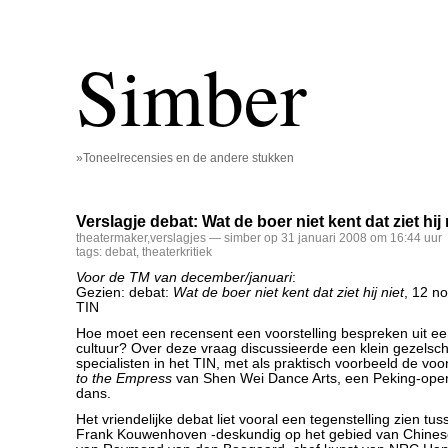
Simber
»Toneelrecensies en de andere stukken
Verslagje debat: Wat de boer niet kent dat ziet hij 
theatermaker
,
verslagjes
— simber op 31 januari 2008 om 16:44 uur
tags:
debat
,
theaterkritiek
Voor de TM van december/januari
:
Gezien: debat:
Wat de boer niet kent dat ziet hij niet
, 12 n
TIN
Hoe moet een recensent een voorstelling bespreken uit e
cultuur? Over deze vraag discussieerde een klein gezelscha
specialisten in het TIN, met als praktisch voorbeeld de voo
to the Empress
van Shen Wei Dance Arts, een Peking-ope
dans.
Het vriendelijke debat liet vooral een tegenstelling zien tu
Frank Kouwenhoven -deskundig op het gebied van Chines