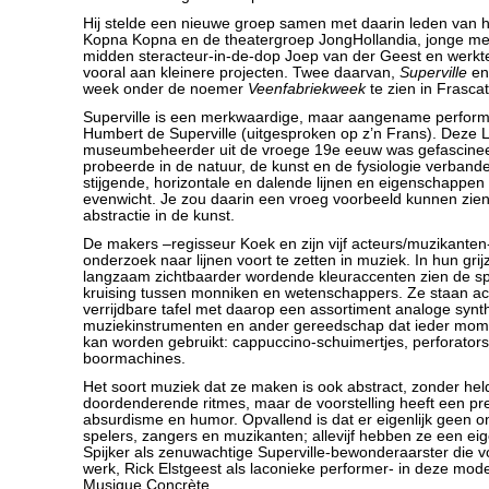
Hij stelde een nieuwe groep samen met daarin leden van h
Kopna Kopna en de theatergroep JongHollandia, jonge me
midden steracteur-in-de-dop Joep van der Geest en werkt
vooral aan kleinere projecten. Twee daarvan,
Superville
e
week onder de noemer
Veenfabriekweek
te zien in Frascat
Superville is een merkwaardige, maar aangename perfor
Humbert de Superville (uitgesproken op z’n Frans). Deze 
museumbeheerder uit de vroege 19e eeuw was gefascineer
probeerde in de natuur, de kunst en de fysiologie verband
stijgende, horizontale en dalende lijnen en eigenschappen
evenwicht. Je zou daarin een vroeg voorbeeld kunnen zie
abstractie in de kunst.
De makers –regisseur Koek en zijn vijf acteurs/muzikanten
onderzoek naar lijnen voort te zetten in muziek. In hun grij
langzaam zichtbaarder wordende kleuraccenten zien de spe
kruising tussen monniken en wetenschappers. Ze staan ac
verrijdbare tafel met daarop een assortiment analoge synth
muziekinstrumenten en ander gereedschap dat ieder mome
kan worden gebruikt: cappuccino-schuimertjes, perforators,
boormachines.
Het soort muziek dat ze maken is ook abstract, zonder held
doordenderende ritmes, maar de voorstelling heeft een pre
absurdisme en humor. Opvallend is dat er eigenlijk geen o
spelers, zangers en muzikanten; allevijf hebben ze een ei
Spijker als zenuwachtige Superville-bewonderaarster die voo
werk, Rick Elstgeest als laconieke performer- in deze mo
Musique Concrète.