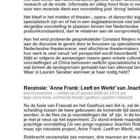
research uit de mode. Informatie en uitleg hoort thuis in 
voor een recensie dient een voorstelling juist ‘droog’ beke
Het bleef in het midden of theater-, opera- of danscritici eig
specialistisch zijn en of het in een dagbladrecensie niet be
dergelijke voorstelling te plaatsen binnen het Nederlandse
podiumkunstaanbod, dan te relateren aan de oorspronkelij
Aan het eind probeerde gespreksleider Constant Meijers n
aan de discussie te geven door te focussen op specialism
Nederlandse theaterscene: veel allochtone theatermakers l
hun werk te veel vanuit ‘wit’ perspectief wordt beoordeeld
blijkt er volgens de aanwezigen ineens geen enkele culturel
voorstellingen uit China behoeven wellicht specialistische 
wat binnen de landsgrenzen gemaakt kan kan allemaal lan
Waar is Laurien Saraber wanneer je haar nodig hebt?
Recensie: ‘Anne Frank: Leeft en Werkt’ van Joa
parool
,
recensies
— simber op 27 januari 2008 om 18:14 uur
tags:
anne frank
,
community theater
,
gasthuis
,
joachim robbrecht
Nu de fusie van Frascati en het Gasthuis een feit is, zal de
scheiding tussen de twee gebouwen de komende tijd steeds
worden: in de Nes zie je voorstellingen die ‘af’ zijn, in de b
je met je neus op het experiment. Zo stond enkele maand
prachtige voorstelling
IJs
van jonge regisseur Joachim Robb
maar zijn nieuwste project,
Anne Frank: Leeft en Werkt
, st
Robbrecht verzamelde zes mensen, drie mannen en drie 