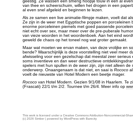
geestig. Ze wassen een smerig hoopje touw in een al eve
van thee en scheerschuim, willen het drogen in een paper
al even snel afgeleid en beginnen te lezen.
Als ze samen een live animatie-filmpje maken, voelt dat al
Ze zijn in de weer met Egyptische poppen en porceleinen 
enorme porceleinen piemels met goed passende porcelein
niet echt over sex, maar meer over de pre-puberale humo
van vieze woorden in het woordenboek. Aan het eind word
geweld de chaos op het toneel nog wat groter gemaakt.
Maar wat moeten we ervan maken, van deze vrolijke en s
bende? Waarschijnlijk is deze voorstelling niet veel meer 
afwisseling voor een gezelschap dat meestal zeer serieus e
soms inventieve en dan weer destructieve ontdekkingsdr
spelers met hun spullen in de weer zijn, zijn niet alleen de s
onderwerp. Onaangenaam is dat niet, en saai is
Rococo
al
voelt de nieuwste van Hotel Modern een beetje mager.
Rococo
van Hotel Modern. Gezien 9/1/08 in Haarlem. Te z
(Frascati) 22/1 t/m 2/2. Tournee t/m 26/4. Meer info op
www
This work is licensed under a
Creative Commons Attribution-Noncommercial-Share
(c) 2026 Simber | powered by
WordPress
with
Barecity