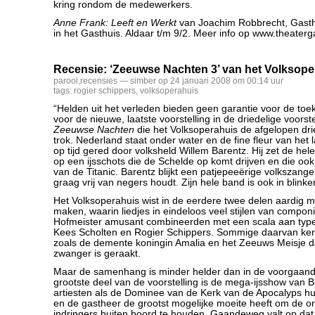
kring rondom de medewerkers.
Anne Frank: Leeft en Werkt
van Joachim Robbrecht, Gasth
in het Gasthuis. Aldaar t/m 9/2. Meer info op www.theaterg
Recensie: ‘Zeeuwse Nachten 3’ van het Volksope
parool
,
recensies
— simber op 24 januari 2008 om 00:14 uur
tags:
rogier schippers
,
volksoperahuis
“Helden uit het verleden bieden geen garantie voor de toe
voor de nieuwe, laatste voorstelling in de driedelige voorst
Zeeuwse Nachten
die het Volksoperahuis de afgelopen drie 
trok. Nederland staat onder water en de fine fleur van het 
op tijd gered door volksheld Willem Barentz. Hij zet de he
op een ijsschots die de Schelde op komt drijven en die oo
van de Titanic. Barentz blijkt een patjepeeërige volkszanger
graag vrij van negers houdt. Zijn hele band is ook in blinke
Het Volksoperahuis wist in de eerdere twee delen aardig m
maken, waarin liedjes in eindeloos veel stijlen van compon
Hofmeister amusant combineerden met een scala aan type
Kees Scholten en Rogier Schippers. Sommige daarvan ker
zoals de demente koningin Amalia en het Zeeuws Meisje dat
zwanger is geraakt.
Maar de samenhang is minder helder dan in de voorgaand
grootste deel van de voorstelling is de mega-ijsshow van 
artiesten als de Dominee van de Kerk van de Apocalyps 
en de gastheer de grootst mogelijke moeite heeft om de 
indringers buiten boord te houden. Gaandeweg valt op dat 