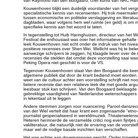
van Raymond van den Boogaard, chef kunst van NRC Han
Kouwenhoven blijkt een duidelijk voorstander van het verg
specialistische kennis van recensenten. Hij trok meermalen
tussen economische en politieke verslaggeving en literatuu
dagbladen, waar volgens hem wel ruimte (en geld) is om
specifieke kennis aan het woord te laten.
In tegenstelling tot Huib Haringhuizen, directeur van het 
Festival die enthousiast was over het informatieve gehalte 
leek Kouwenhoven niet echt onder de indruk van het nive
positieve recensies over Shen Wei. Wellicht was hij te bel
aanwezige schrijvers te zeggen, hij klaagde liever over d
recensies die stelden dat omdat deze voorstelling saai was
Peking Opera niet geschikt is voor de VS.
Tegenover Kouwenhoven staat Van den Boogaard die keer o
algemene publiek dat door de krant bediend moet worden.
weet van de cultuur achter een voorstelling schrijft niet no
betere recensie dan een relatieve leek die met goede ar
leesbaar stuk kan schrijven. Van den Boogaard beklaagde z
gebrekkige vaardigheid van Nederlandse wetenschappers
in lekentaal uit te leggen
Andere stemmen zorgen voor nuancering. Parool-dansrec
van der Wiel vertelt dat haar krant een zogenaamde “etno
journalist gespecialiseerd in wereldmuziek. Theaterweten
Heteren herinnerde de verzamelde critici nog even fijntjes
vakliteratuur, die natuurlijk niet de ervaring van de voorste
maar wel de nodige basale inzichten kan verschaffen.
Het was echter aan dovemansoren gericht. Onder toneelrec