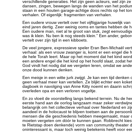
verschillende generaties. Het zijn geen acteurs, wel zijn z
dansen, zingen, bewegen langs de wanden van het podium
staan in een houten garage-achtige doos rechts op het ton
verhalen. Of eigenlijk: fragmenten van verhalen.
Een oudere vrouw vertelt over het vijftigjarige huwelijk va
eind jaren dertig. Zeer weinig ooms en tantes hebben de h
Een oudere man, niet al te groot van stuk, zegt eenvoudig
was ik klein. Nu ben ik nog steeds klein.” Een ander, gebo
vertelt over zijn tijd in een kibboets.
De veel jongere, expressieve speler Eran Ben-Michaël vert
verhaal: als een vrouw zwanger is, komt er een engel die 
de hele Torah leert. Maar op het moment dat het kind wor
een andere engel die het kind op het hoofd slaat, zodat het
God vindt het nodig dat we vergeten leren, omdat we ande
onze dood kunnen denken.
Een meisje in een witte jurk zwijgt. Je kan een tijd denken d
geen verhaal meer kan vertellen. Ze blijkt echter een koke
dagboek in navolging van Anne Kitty noemt en daarin schrij
overleden opa en een verloren vogeltje.
En zo vloeit de voorstelling langs bekend terrein. Nu de he
eerste hand aan de oorlog langzaam maar zeker verdwijne
belangrijk om het collectieve verhaal over Nederland en zij
aandeel in de holocaust te blijven toetsen aan de persoonl
mensen die die geschiedenis hebben meegemaakt, maar d
moeten vergeten om dóór te kunnen gaan. Robbrecht kiest
te Rietstap doen denkende) vorm van community theater di
oninteressant is, maar toch weinig betekenis heeft voor ee