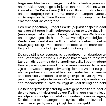
Regisseur Maaike van Langen maakte de laatste jaren voor
naar stukken van jonge schrijvers, maar beet zich nu weer
klassieker:
De Wilde Eend
(1894) van Ibsen. Zoals alle stu
dat een burgerlijk familiedrama, maar van Langen –vanaf 
vaste regisseur bij Theu Boermans’ Theatercompagnie- br
erachter naar de voorgrond.
Een rijke jongeman, Gregers Werle (stijlvast gespeeld doo
na lange tijd terug in zijn geboortestad en ontdekt dat zijn
(een sympathieke Jasper Boeke) met hulp van Werle’s va
en een gezin gesticht heeft. De aanvankelijk vriendelijke 
Werle is een idealist en vindt dat Ekdal het geheim moet we
huwelijksgeluk ligt. Met “idealen” bedoelt Werle maar één 
En juist daarmee stort zijn vriend in het ongeluk.
De speelstijl is consequent licht overdreven en daardoor w
een Brechtiaans leerstuk. Dat is de kracht van de regie v
Langen, die daarmee de belangrijkste valkuil voor modern
Ibsen-opvoeringen omzeilt: de redenen waarom de perso
zijn ouderwets en ongeloofwaardig. Iemand zal het nu ge
als zijn partner voor hem of haar een ander had, en een m
snel een kind verstoten als er enige twijfel is over zijn va
personages typetjes te maken -Werle een stijve ambtenaa
een moederende huisvrouw- krijgt de voorstelling een held
De belangrijkste tegenstelling wordt gepersonifieerd door d
de ene kant en huisvriend dokter Relling, een pragmaticus
engeltje en duiveltje op Ekdal’s schouders geven ze tegen
De dokter is een onaangename cynicus, die een levensleu
noemt voor geluk, maar hij krijgt daarin wel gelijk.