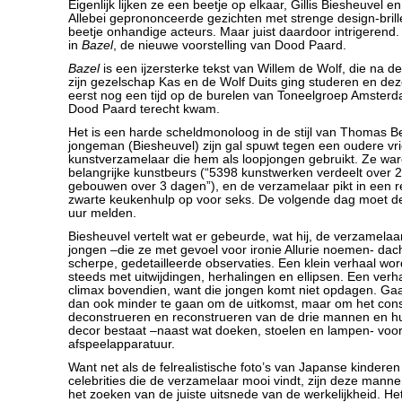
Eigenlijk lijken ze een beetje op elkaar, Gillis Biesheuvel e
Allebei geprononceerde gezichten met strenge design-brill
beetje onhandige acteurs. Maar juist daardoor intrigerend
in
Bazel
, de nieuwe voorstelling van Dood Paard.
Bazel
is een ijzersterke tekst van Willem de Wolf, die na d
zijn gezelschap Kas en de Wolf Duits ging studeren en deze
eerst nog een tijd op de burelen van Toneelgroep Amsterdam
Dood Paard terecht kwam.
Het is een harde scheldmonoloog in de stijl van Thomas B
jongeman (Biesheuvel) zijn gal spuwt tegen een oudere vri
kunstverzamelaar die hem als loopjongen gebruikt. Ze war
belangrijke kunstbeurs (“5398 kunstwerken verdeelt over 2
gebouwen over 3 dagen”), en de verzamelaar pikt in een 
zwarte keukenhulp op voor seks. De volgende dag moet de 
uur melden.
Biesheuvel vertelt wat er gebeurde, wat hij, de verzamelaa
jongen –die ze met gevoel voor ironie Allurie noemen- dach
scherpe, gedetailleerde observaties. Een klein verhaal wor
steeds met uitwijdingen, herhalingen en ellipsen. Een verh
climax bovendien, want die jongen komt niet opdagen. Gaa
dan ook minder te gaan om de uitkomst, maar om het cons
deconstrueren en reconstrueren van de drie mannen en hun
decor bestaat –naast wat doeken, stoelen en lampen- voor
afspeelapparatuur.
Want net als de felrealistische foto’s van Japanse kindere
celebrities die de verzamelaar mooi vindt, zijn deze mann
het zoeken van de juiste uitsnede van de werkelijkheid. Het