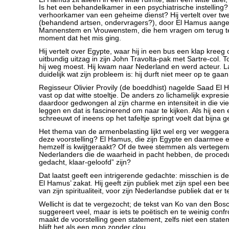
Is het een behandelkamer in een psychiatrische instelling?
verhoorkamer van een geheime dienst? Hij vertelt over t
(behandend artsen, ondervragers?), door El Hamus aange
Mannenstem en Vrouwenstem, die hem vragen om terug te
moment dat het mis ging.
Hij vertelt over Egypte, waar hij in een bus een klap kreeg o
uitbundig uitzag in zijn John Travolta-pak met Sartre-col. T
hij weg moest. Hij kwam naar Nederland en werd acteur.
duidelijk wat zijn probleem is: hij durft niet meer op te gaan
Regisseur Olivier Provily (de boeddhist) nagelde Saad E
vast op dat witte stoeltje. De anders zo lichamelijk expresie
daardoor gedwongen al zijn charme en intensiteit in die vi
leggen en dat is fascinerend om naar te kijken. Als hij een 
schreeuwt of ineens op het tafeltje springt voelt dat bijna 
Het thema van de armenbelasting lijkt wel erg ver weggeraa
deze voorstelling? El Hamus, die zijn Egypte en daarmee 
hemzelf is kwijtgeraakt? Of de twee stemmen als vertege
Nederlanders die de waarheid in pacht hebben, de proced
gedacht, klaar-geloofd” zijn?
Dat laatst geeft een intrigerende gedachte: misschien is de
El Hamus’ zakat. Hij geeft zijn publiek met zijn spel een beet
van zijn spiritualiteit, voor zijn Nederlandse publiek dat er 
Wellicht is dat te vergezocht; de tekst van Ko van den Bosc
suggereert veel, maar is iets te poëtisch en te weinig con
maakt de voorstelling geen statement, zelfs niet een statem
blijft het als een mop zonder clou.