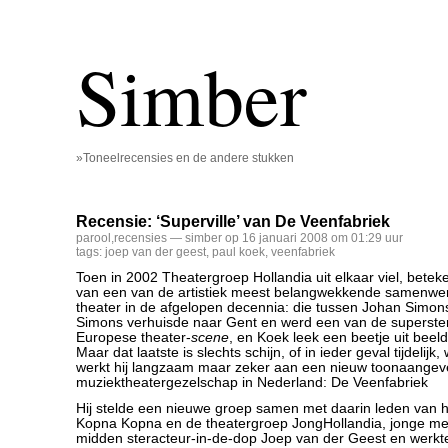
Simber
»Toneelrecensies en de andere stukken
Recensie: ‘Superville’ van De Veenfabriek
parool
,
recensies
— simber op 16 januari 2008 om 01:29 uur
tags:
joep van der geest
,
paul koek
,
veenfabriek
Toen in 2002 Theatergroep Hollandia uit elkaar viel, betek
van een van de artistiek meest belangwekkende samenwer
theater in de afgelopen decennia: die tussen Johan Simon
Simons verhuisde naar Gent en werd een van de superste
Europese theater-
scene
, en Koek leek een beetje uit beeld
Maar dat laatste is slechts schijn, of in ieder geval tijdelijk
werkt hij langzaam maar zeker aan een nieuw toonaange
muziektheatergezelschap in Nederland: De Veenfabriek
Hij stelde een nieuwe groep samen met daarin leden van h
Kopna Kopna en de theatergroep JongHollandia, jonge me
midden steracteur-in-de-dop Joep van der Geest en werkt