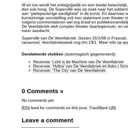
Af en toe wordt het onbegrijpelijk en een beetje belachelijk
dan ook hoog. De Superville was op zoek naar het sublie
aan “pietepeuterige aardigheid” in de kunst. En daarmee 
kunstzinnige voorstelling ook een statement over theater i
volgens commentatoren wel erg braaf en publieksvriendelij
De Veenfabriek stelt complex theater daartegenover, en ve
meer aandacht.
Superville
van De Veenfabriek. Gezien 15/1/08 in Frascati,
vanavond, Veenfabriekweek nog t/m 19/1. Meer info op
ww
Gerelateerde stukken
(automagisch gegenereerd):
Recensie: Licht is de Machine van De Veenfabriek
Recensie: ‘Hyllos’ van De Veenfabriek en Asko | Sc
Recensie: ‘The City’ van De Veenfabriek
0 Comments
»
No comments yet.
RSS
feed for comments on this post.
TrackBack
URI
Leave a comment