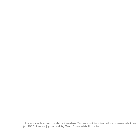
This work is licensed under a
Creative Commons Attribution-Noncommercial-Share
(c) 2026 Simber | powered by
WordPress
with
Barecity