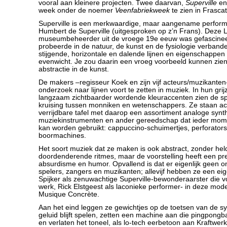
vooral aan kleinere projecten. Twee daarvan,
Superville
e
week onder de noemer
Veenfabriekweek
te zien in Frascat
Superville is een merkwaardige, maar aangename perfor
Humbert de Superville (uitgesproken op z’n Frans). Deze 
museumbeheerder uit de vroege 19e eeuw was gefascineer
probeerde in de natuur, de kunst en de fysiologie verband
stijgende, horizontale en dalende lijnen en eigenschappen
evenwicht. Je zou daarin een vroeg voorbeeld kunnen zie
abstractie in de kunst.
De makers –regisseur Koek en zijn vijf acteurs/muzikanten
onderzoek naar lijnen voort te zetten in muziek. In hun grij
langzaam zichtbaarder wordende kleuraccenten zien de spe
kruising tussen monniken en wetenschappers. Ze staan ac
verrijdbare tafel met daarop een assortiment analoge synth
muziekinstrumenten en ander gereedschap dat ieder mome
kan worden gebruikt: cappuccino-schuimertjes, perforators,
boormachines.
Het soort muziek dat ze maken is ook abstract, zonder held
doordenderende ritmes, maar de voorstelling heeft een pre
absurdisme en humor. Opvallend is dat er eigenlijk geen o
spelers, zangers en muzikanten; allevijf hebben ze een ei
Spijker als zenuwachtige Superville-bewonderaarster die voo
werk, Rick Elstgeest als laconieke performer- in deze mo
Musique Concrète.
Aan het eind leggen ze gewichtjes op de toetsen van de sy
geluid blijft spelen, zetten een machine aan die pingpongba
en verlaten het toneel, als lo-tech eerbetoon aan Kraftwerk