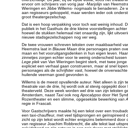
ervoor om schrijvers van vorig jaar -Marjolijn van Heemst
Wieringen en Jibbe Willems- nogmaals te benaderen. Ze w
aan regisseurs gekoppeld, maar werden ieder ook onders
groot theatergezelschap.
Dat is een hoop verpakking voor toch wat weinig inhoud. 
publiek in het Gasthuis de drie kleine voorstellingen achter
hoewel de stukken helemaal niet onaardig zijn, lijkt uitvoe
nieuwe stadsgezelschappen nog ver weg.
De twee vrouwen schreven teksten over maakbaarheid van
Heemstra laat in
Blauwe Maan
drie personages praten ove
maan en het vooruitgangsdenken in hun eigen leven. Haar
zinnetjes zorgen echter voor te weinig onderscheid tusse
Lege plek
van Van Wieringen begint sterk, met twee jong
expliciet een verhaal gaan construeren, maar al snel lope
personages als de schrijfster vast, hoewel de onverwachte 
huilende veerman goed gevonden is.
Willems is de meest opvallende auteur. Niet alleen is zijn t
theatrale van de drie, hij wordt ook al stevig opgepikt door
theaterveld. Deze week worden wel drie van zijn teksten g
Amsterdam, naast
Taxi
ook nog
Apocalypso
door Het Syndi
Rozentheater en een slimme, opgesekste bewerking van
A
regie in Frascati.
Voor Gastschrijvers maakte hij een tekst over een troubad
een taxi-chauffeur, met veel tijdsprongen en geïnspireerd d
zicht op zijn tekst wordt echter enigszins belemmerd door 
van regisseur Joachim Robbrecht, die alle tekst laat uitsp