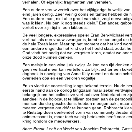
verhalen. Of eigenlijk: fragmenten van verhalen.
Een oudere vrouw vertelt over het vijftigjarige huwelijk va
eind jaren dertig. Zeer weinig ooms en tantes hebben de h
Een oudere man, niet al te groot van stuk, zegt eenvoudig
was ik klein. Nu ben ik nog steeds klein.” Een ander, gebo
vertelt over zijn tijd in een kibboets.
De veel jongere, expressieve speler Eran Ben-Michaël vert
verhaal: als een vrouw zwanger is, komt er een engel die 
de hele Torah leert. Maar op het moment dat het kind wor
een andere engel die het kind op het hoofd slaat, zodat het
God vindt het nodig dat we vergeten leren, omdat we ande
onze dood kunnen denken.
Een meisje in een witte jurk zwijgt. Je kan een tijd denken d
geen verhaal meer kan vertellen. Ze blijkt echter een koke
dagboek in navolging van Anne Kitty noemt en daarin schrij
overleden opa en een verloren vogeltje.
En zo vloeit de voorstelling langs bekend terrein. Nu de he
eerste hand aan de oorlog langzaam maar zeker verdwijne
belangrijk om het collectieve verhaal over Nederland en zij
aandeel in de holocaust te blijven toetsen aan de persoonl
mensen die die geschiedenis hebben meegemaakt, maar d
moeten vergeten om dóór te kunnen gaan. Robbrecht kiest
te Rietstap doen denkende) vorm van community theater di
oninteressant is, maar toch weinig betekenis heeft voor ee
kring rondom de medewerkers.
Anne Frank: Leeft en Werkt
van Joachim Robbrecht, Gasth