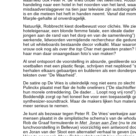
waarheid’ ook Peter R. de Vries onder het fileermes. Robbr
handeling naar een hotel in het noorden van het land, waar
misdaadverslaggever na tien jaar televisie zijn autobiograf
is en die meteen het heft in handen neemt. Vanaf dat mome
Marple-gehalte al onverdragelijk.
Natuurlijk, Robbrecht kiest doelbewust voor clichés. We zi
hoteleigenaar, een blonde femme fatale, een ideale dade
jongen aan de rand van het dorp en van de samenleving”
werkende, lidwoorden vermijdende rechercheur die gedure
het uit whiteboards bestaande decor volkalkt. Maar waar
vrouw ook nog als
over the top
Char met geesten praten?
haar man daar onaangedaan foto’s van maken?
Al snel ontspoort de voorstelling in absurde, gestileerde s
voetballen met een plastic flesje, schrijven met nepbloed “
herhalen elkaars gebaartjes en bulderen als een donderpr
teksten over “De Waarheid”.
De satire op De Vries is uiteindelijk nog niet eens zo slech
Pulinckx plaatst met flair de holle oneliners (“De slachtof
hun morele ontreddering. De dader… Loopt nog vrij rond”) 
Boddendijk zorgt op het toneel live voor een toepasselijk 
synthesizer-soundtrack. Maar de makers lijken hun materiaa
meer serieus te nemen.
Je kunt als bezwaar tegen Peter R. De Vries’ werkwijze aan
mensen plaatst in de simplistische schema’s van de
whodu
Rob de Graaf formuleerde in
Met Joran aan Zee
(nu te zi
lunchvoorstelling in Bellevue) voorzichtig een antwoord d
en Joran van der Sloot een alternatief verhaal te geven (