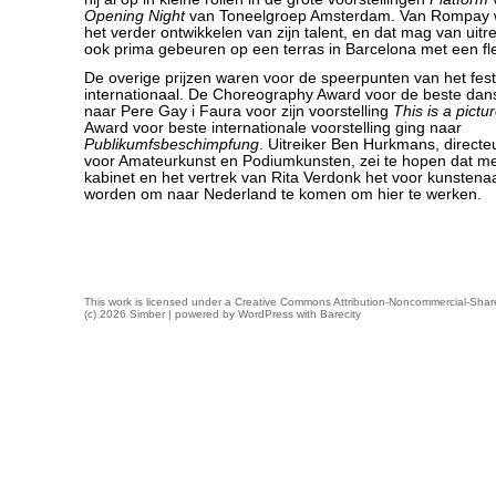
Opening Night
van Toneelgroep Amsterdam. Van Rompay w
het verder ontwikkelen van zijn talent, en dat mag van uit
ook prima gebeuren op een terras in Barcelona met een fle
De overige prijzen waren voor de speerpunten van het fest
internationaal. De Choreography Award voor de beste dans
naar Pere Gay i Faura voor zijn voorstelling
This is a pictu
Award voor beste internationale voorstelling ging naar
Publikumfsbeschimpfung
. Uitreiker Ben Hurkmans, direct
voor Amateurkunst en Podiumkunsten, zei te hopen dat me
kabinet en het vertrek van Rita Verdonk het voor kunstena
worden om naar Nederland te komen om hier te werken.
This work is licensed under a
Creative Commons Attribution-Noncommercial-Share
(c) 2026 Simber | powered by
WordPress
with
Barecity