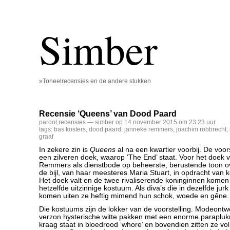
Simber
»Toneelrecensies en de andere stukken
Recensie ‘Queens’ van Dood Paard
parool
,
recensies
— simber op 14 november 2015 om 23:23 uur
tags:
bas kosters
,
dood paard
,
janneke remmers
,
joachim robbrecht
,
graaf
In zekere zin is
Queens
al na een kwartier voorbij. De voors
een zilveren doek, waarop ‘The End’ staat. Voor het doek 
Remmers als dienstbode op beheerste, berustende toon ov
de bijl, van haar meesteres Maria Stuart, in opdracht van k
Het doek valt en de twee rivaliserende koninginnen komen 
hetzelfde uitzinnige kostuum. Als diva’s die in dezelfde jurk
komen uiten ze heftig mimend hun schok, woede en gêne.
Die kostuums zijn de lokker van de voorstelling. Modeont
verzon hysterische witte pakken met een enorme parapluk
kraag staat in bloedrood ‘whore’ en bovendien zitten ze v