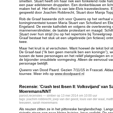
smetten. Stuart heeft om haar nek een fonkelend rode hal
een paar edelstenen druppelen. Een donkerblauwe en lich
maken het af. Het effect is van late-Elvis travestieclowns. 
gespeeld door Joachim Robbrecht, Stuart door Manja Topp
Rob de Graaf baseerde zich voor Queens op het verhaal 
koninginnentwist tussen Maria Stuart van Schotland en Eli
Engeland. De eerste katholiek en volgens de overlevering
mannenverslindster, de laatste protestant en maagd. Schil
Stuart
over hun strijd (nu op het repertoire bij Toneelgroe
Graaf bestaat het stuk uit een uitgebreide (en fictieve) on
twee.
Maar het kruit is al verschoten. Want hoewel de tekst bol 
De Graaf-taal (“Ik ben geen mens/ik ben een koningin”), wo
tussen de twee personages en het reliëf platgeslagen en
de bijzonder onsubtiele vormgeving. Alleen de eenvoud v
personage beklijft.
Queens
van Dood Paard. Gezien 7/11/15 in Frascati. Aldaa
tournee. Meer info op
www.doodpaard.nl
Recensie: ‘Crash test Ibsen II: Volksvijand’ van S
Moeremans/NNT
parool
,
recensies
— simber op 13 mei 2014 om 10:00 uur
tags:
joachim robbrecht
,
joep van der geest
,
louis van der waal
,
matth
leeuwen
,
sarah moeremans
Als reuzen zitten ze in het pittoreske berglandschap. Lan
riviertje staan een paar kleine huisjes, knus verlicht. De s