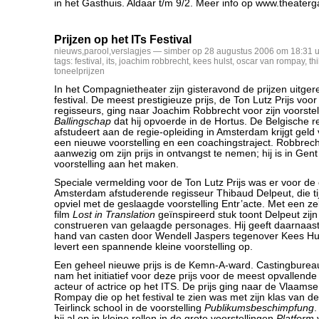
in het Gasthuis. Aldaar t/m 9/2. Meer info op www.theaterg
Prijzen op het ITs Festival
nieuws
,
parool
,
verslagjes
— simber op 28 augustus 2006 om 18:31 u
tags:
festival
,
its
,
joachim robbrecht
,
kees hulst
,
oscar van rompay
,
th
toneelprijzen
In het Compagnietheater zijn gisteravond de prijzen uitgere
festival. De meest prestigieuze prijs, de Ton Lutz Prijs voo
regisseurs, ging naar Joachim Robbrecht voor zijn voorste
Ballingschap
dat hij opvoerde in de Hortus. De Belgische r
afstudeert aan de regie-opleiding in Amsterdam krijgt gel
een nieuwe voorstelling en een coachingstraject. Robbrecht
aanwezig om zijn prijs in ontvangst te nemen; hij is in Gen
voorstelling aan het maken.
Speciale vermelding voor de Ton Lutz Prijs was er voor de
Amsterdam afstuderende regisseur Thibaud Delpeut, die tij
opviel met de geslaagde voorstelling Entr’acte. Met een z
film
Lost in Translation
geïnspireerd stuk toont Delpeut zijn 
construeren van gelaagde personages. Hij geeft daarnaast
hand van casten door Wendell Jaspers tegenover Kees Huls
levert een spannende kleine voorstelling op.
Een geheel nieuwe prijs is de Kemn-A-ward. Castingbure
nam het initiatief voor deze prijs voor de meest opvallend
acteur of actrice op het ITS. De prijs ging naar de Vlaams
Rompay die op het festival te zien was met zijn klas van
Teirlinck school in de voorstelling
Publikumsbeschimpfung
.
hij al op in kleine rollen in de grote voorstellingen
Platform