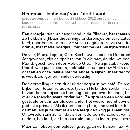
Recensie: ‘In die nag’ van Dood Paard
parool
,
recensies
— simber op 28 oktober 2012 om 21:14 uur
tags:
dood paard
,
gillis biesheuvel
,
joachim robbrecht
,
manja topper
rob de graaf
Een groepje van vier hangt rond in de Blincker, het theater
Ze hebben blijkbaar diepzinnige onderonsjes en verplaatse
tafel, naar bar, naar trap. Ze vallen nogal op: ze zijn van to
oranje, met maffe hoedjes, voetbalbroekjes, veiligheidshes
De vier, Manja Topper, Gillis Biesheuvel, Joachim Robbrec
Jongewaard, zijn de spelers van
In die nag
, de nieuwe voo
Paard, geschreven door Rob de Graaf. Na zijn stuk
Freet
Paard twee jaar geleden, gebruikt hij nu opnieuw Afrika al
onszelf en onze relatie met de ander te kijken, maar de vo
is weerbarstiger en minder eenduidig.
De voorstelling is een drieluik dat begint in het café. De vi
blijken een totaal verzuurde, typisch Hollandse zeikfamilie
boven de bar krijsen ze hun ongenoegen over het land, het
over de toeschouwers onder hen. Ze spreken een voor een
gesticulerend, maar als een ander het woord neemt bevrie
groteske grimas. “Als ik een mening heb, dan ventileer ik ‘
darmen: als je ze niet af en toe leegt dan krijg je alleen m
Ontevreden zijn ze, en dat is van iedereen de schuld, van 
ouders, het land, de bureaucratie, nu ja in ieder geval niet
Maar ze hebben een oplossing: ze gaan verhuizen naar Afr