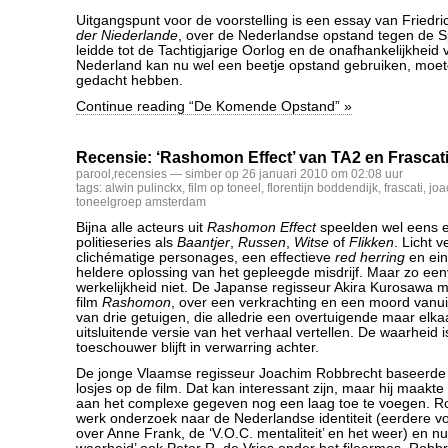
Uitgangspunt voor de voorstelling is een essay van Friedric
der Niederlande
, over de Nederlandse opstand tegen de S
leidde tot de Tachtigjarige Oorlog en de onafhankelijkheid 
Nederland kan nu wel een beetje opstand gebruiken, moe
gedacht hebben.
Continue reading “De Komende Opstand” »
Recensie: ‘Rashomon Effect’ van TA2 en Frascat
parool
,
recensies
— simber op 26 januari 2010 om 02:08 uur
tags:
alwin pulinckx
,
film op toneel
,
florentijn boddendijk
,
frascati
,
joa
toneelgroep amsterdam
Bijna alle acteurs uit
Rashomon Effect
speelden wel eens e
politieseries als
Baantjer
,
Russen
,
Witse
of
Flikken
. Licht 
clichématige personages, een effectieve
red herring
en ein
heldere oplossing van het gepleegde misdrijf. Maar zo een
werkelijkheid niet. De Japanse regisseur Akira Kurosawa 
film
Rashomon
, over een verkrachting en een moord vanuit
van drie getuigen, die alledrie een overtuigende maar elka
uitsluitende versie van het verhaal vertellen. De waarheid i
toeschouwer blijft in verwarring achter.
De jonge Vlaamse regisseur Joachim Robbrecht baseerde zi
losjes op de film. Dat kan interessant zijn, maar hij maakte
aan het complexe gegeven nog een laag toe te voegen. Rob
werk onderzoek naar de Nederlandse identiteit (eerdere vo
over Anne Frank, de ‘V.O.C. mentaliteit’ en het weer) en nu