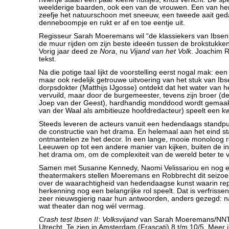
weelderige baarden, ook een van de vrouwen. Een van hen
zeefje het natuurschoon met sneeuw, een tweede aait ged
denneboompje en rukt er af en toe eentje uit.
Regisseur Sarah Moeremans wil “de klassiekers van Ibsen
de muur rijden om zijn beste ideeën tussen de brokstukke
Vorig jaar deed ze
Nora
, nu
Vijand van het Volk
. Joachim 
tekst.
Na die potige taal lijkt de voorstelling eerst nogal mak: een 
maar ook redelijk getrouwe uitvoering van het stuk van Ib
dorpsdokter (Matthijs IJgosse) ontdekt dat het water van he
vervuild, maar door de burgemeester, tevens zijn broer (de 
Joep van der Geest), hardhandig monddood wordt gemaakt
van der Waal als ambitieuze hoofdredacteur) speelt een kwa
Steeds leveren de acteurs vanuit een hedendaags stand
de constructie van het drama. En helemaal aan het eind st
ontmantelen ze het decor. In een lange, mooie monoloog 
Leeuwen op tot een andere manier van kijken, buiten de i
het drama om, om de complexiteit van de wereld beter te v
Samen met Susanne Kennedy, Naomi Velissariou en nog e
theatermakers stellen Moeremans en Robbrecht dit seizoe
over de waarachtigheid van hedendaagse kunst waarin rep
herkenning nog een belangrijke rol speelt. Dat is verfriss
zeer nieuwsgierig naar hun antwoorden, anders gezegd: n
wat theater dan nog wél vermag.
Crash test Ibsen II: Volksvijand
van Sarah Moeremans/NNT.
Utrecht. Te zien in Amsterdam (Frascati) 8 t/m 10/5. Meer 