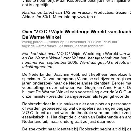
Vries te noemen). Maar Robbrecht bestrijdt hier simplisme
dat is ergerlijk.
Rashomon Effect
van TA2 en Frascati Producties. Gezien 2
Aldaar t/m 30/1. Meer info op www.tga.nl
Over ‘V.O.C.! Wijde Weelderige Wereld’ van Joa
De Warme Winkel
overig
,
parool
— simber op 21 november 2008 om 15:35 uur
tags:
de warme winkel
,
gasthuis
,
joachim robbrecht
Een kort stuk over
V.O.C.! Wijde Weelderige Wereld
van Jo
en De Warme Winkel voor Volume, het tijdschrift van het G
nummer van september 2008. Werd aangevuld met foto’s 
tekstfragmenten.
De Nederlander, Joachim Robbrecht heeft een eindeloze fas
specimen. De van oorsprong Vlaamse schrijver en regisseu
jaren onderzoek naar de Nederlandse identiteit. Eerder ma
voorstellingen over het weer, Van Gogh, en Anne Frank. 
hij met De Warme Winkel een voorstelling over de V.O.C.-me
onze minister-president aangeprezen als tegengif voor de 
Robbrecht doet in zijn stukken niet aan plots en personages
of worden gebaseerd op wat de spelers aan eigen bagag
V.O.C.
‘leent’ als het ware de theatrale vorm om iets te z
essayistisch is. Het diept de clichés van Balkenende en a
Nederland uit, maar ondergraaft ze juist daarmee.
De zoektocht naar identiteit bij Robbrecht begint altijd bij de