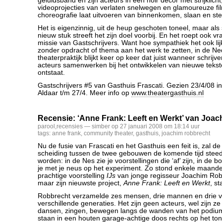
geluidsband en zijn acteurs in een noir decor met strijklicht
videoprojecties van verlaten snelwegen en glamoureuze f
choreografie laat uitvoeren van binnenkomen, slaan en ste
Het is eigenzinnig, uit de heup geschoten toneel, maar al
nieuw stuk streeft het zijn doel voorbij. En het roept ook v
missie van Gastschrijvers. Want hoe sympathiek het ook lij
zonder opdracht of thema aan het werk te zetten, in de N
theaterpraktijk blijkt keer op keer dat juist wanneer schrijv
acteurs samenwerken bij het ontwikkelen van nieuwe tekste
ontstaat.
Gastschrijvers #5 van Gasthuis Frascati. Gezien 23/4/08 in
Aldaar t/m 27/4. Meer info op
www.theatergasthuis.nl
Recensie: ‘Anne Frank: Leeft en Werkt’ van Joa
parool
,
recensies
— simber op 27 januari 2008 om 18:14 uur
tags:
anne frank
,
community theater
,
gasthuis
,
joachim robbrecht
Nu de fusie van Frascati en het Gasthuis een feit is, zal de
scheiding tussen de twee gebouwen de komende tijd steeds
worden: in de Nes zie je voorstellingen die ‘af’ zijn, in de b
je met je neus op het experiment. Zo stond enkele maand
prachtige voorstelling
IJs
van jonge regisseur Joachim Robb
maar zijn nieuwste project,
Anne Frank: Leeft en Werkt
, st
Robbrecht verzamelde zes mensen, drie mannen en drie 
verschillende generaties. Het zijn geen acteurs, wel zijn z
dansen, zingen, bewegen langs de wanden van het podium
staan in een houten garage-achtige doos rechts op het ton