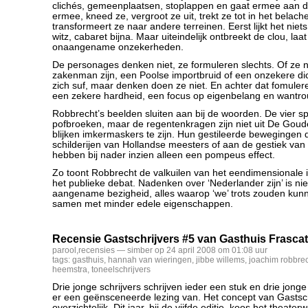
clichés, gemeenplaatsen, stoplappen en gaat ermee aan de
ermee, kneed ze, vergroot ze uit, trekt ze tot in het belache
transformeert ze naar andere terreinen. Eerst lijkt het nie
witz, cabaret bijna. Maar uiteindelijk ontbreekt de clou, laat
onaangename onzekerheden.
De personages denken niet, ze formuleren slechts. Of ze n
zakenman zijn, een Poolse importbruid of een onzekere di
zich suf, maar denken doen ze niet. En achter dat fomulere
een zekere hardheid, een focus op eigenbelang en wantr
Robbrecht’s beelden sluiten aan bij de woorden. De vier spe
pofbroeken, maar de regentenkragen zijn niet uit De Gou
blijken imkermaskers te zijn. Hun gestileerde bewegingen
schilderijen van Hollandse meesters of aan de gestiek van
hebben bij nader inzien alleen een pompeus effect.
Zo toont Robbrecht de valkuilen van het eendimensionale i
het publieke debat. Nadenken over ‘Nederlander zijn’ is ni
aangename bezigheid, alles waarop ‘we’ trots zouden kunn
samen met minder edele eigenschappen.
Recensie Gastschrijvers #5 van Gasthuis Frascat
parool
,
recensies
— simber op 24 april 2008 om 01:08 uur
tags:
gasthuis
,
hannah van wieringen
,
jibbe willems
,
joachim robbre
heemstra
,
toneelschrijvers
Drie jonge schrijvers schrijven ieder een stuk en drie jon
er een geënsceneerde lezing van. Het concept van Gastschri
overzichtelijk. Dit jaar, bij de vijfde editie, koos het theate