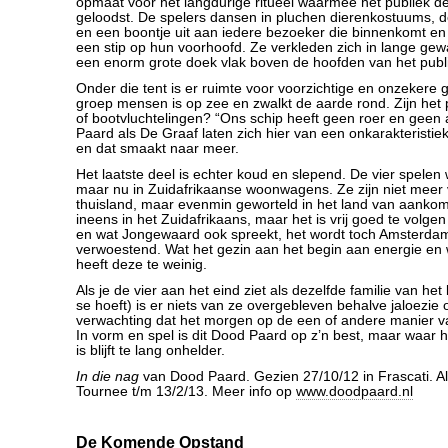
opmaat voor het langdurige ritueel waarmee het publiek de
geloodst. De spelers dansen in pluchen dierenkostuums, d
en een boontje uit aan iedere bezoeker die binnenkomt en
een stip op hun voorhoofd. Ze verkleden zich in lange g
een enorm grote doek vlak boven de hoofden van het publ
Onder die tent is er ruimte voor voorzichtige en onzekere
groep mensen is op zee en zwalkt de aarde rond. Zijn het p
of bootvluchtelingen? “Ons schip heeft geen roer en geen
Paard als De Graaf laten zich hier van een onkarakteristiek
en dat smaakt naar meer.
Het laatste deel is echter koud en slepend. De vier spelen 
maar nu in Zuidafrikaanse woonwagens. Ze zijn niet mee
thuisland, maar evenmin geworteld in het land van aankoms
ineens in het Zuidafrikaans, maar het is vrij goed te volgen
en wat Jongewaard ook spreekt, het wordt toch Amsterdams
verwoestend. Wat het gezin aan het begin aan energie en 
heeft deze te weinig.
Als je de vier aan het eind ziet als dezelfde familie van het
se hoeft) is er niets van ze overgebleven behalve jaloezie
verwachting dat het morgen op de een of andere manier va
In vorm en spel is dit Dood Paard op z’n best, maar waar 
is blijft te lang onhelder.
In die nag
van Dood Paard. Gezien 27/10/12 in Frascati. Al
Tournee t/m 13/2/13. Meer info op
www.doodpaard.nl
De Komende Opstand