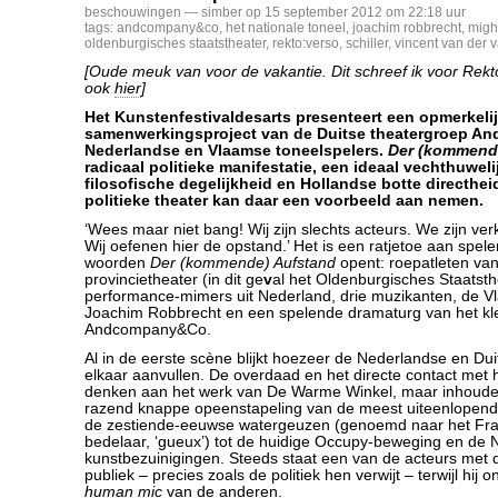
beschouwingen
— simber op 15 september 2012 om 22:18 uur
tags:
andcompany&co
,
het nationale toneel
,
joachim robbrecht
,
migh
oldenburgisches staatstheater
,
rekto:verso
,
schiller
,
vincent van der v
[Oude meuk van voor de vakantie. Dit schreef ik voor Rekt
ook
hier
]
Het Kunstenfestivaldesarts presenteert een opmerkeli
samenwerkingsproject van de Duitse theatergroep 
Nederlandse en Vlaamse toneelspelers.
Der (kommend
radicaal politieke manifestatie, een ideaal vechthuweli
filosofische degelijkheid en Hollandse botte directhei
politieke theater kan daar een voorbeeld aan nemen.
‘Wees maar niet bang! Wij zijn slechts acteurs. We zijn ver
Wij oefenen hier de opstand.’ Het is een ratjetoe aan spel
woorden
Der (kommende) Aufstand
opent: roepatleten van
provincietheater (in dit ge
v
al het Oldenburgisches Staatsth
performance-mimers uit Nederland, drie muzikanten, de V
Joachim Robbrecht en een spelende dramaturg van het kl
Andcompany&Co.
Al in de eerste scène blijkt hoezeer de Nederlandse en Dui
elkaar aanvullen. De overdaad en het directe contact met 
denken aan het werk van De Warme Winkel, maar inhoudelij
razend knappe opeenstapeling van de meest uiteenlopende
de zestiende-eeuwse watergeuzen (genoemd naar het Fr
bedelaar, ‘gueux’) tot de huidige Occupy-beweging en de
kunstbezuinigingen. Steeds staat een van de acteurs met 
publiek – precies zoals de politiek hen verwijt – terwijl hij 
human mic
van de anderen.