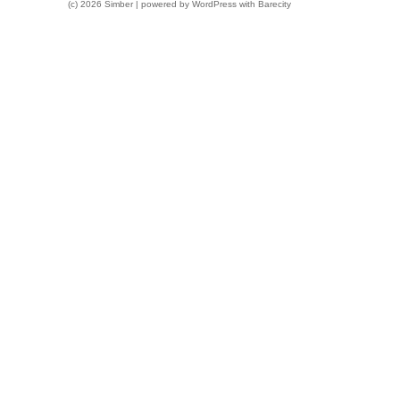
(c) 2026 Simber | powered by
WordPress
with
Barecity