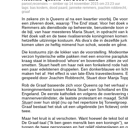
parool
,
recensies
— simber op 14 november 2015 om 23:23 uur
tags:
bas kosters
,
dood paard
,
janneke remmers
,
joachim robbrecht
,
graaf
In zekere zin is
Queens
al na een kwartier voorbij. De voors
een zilveren doek, waarop ‘The End’ staat. Voor het doek 
Remmers als dienstbode op beheerste, berustende toon ov
de bijl, van haar meesteres Maria Stuart, in opdracht van k
Het doek valt en de twee rivaliserende koninginnen komen 
hetzelfde uitzinnige kostuum. Als diva’s die in dezelfde jurk
komen uiten ze heftig mimend hun schok, woede en gêne.
Die kostuums zijn de lokker van de voorstelling. Modeont
verzon hysterische witte pakken met een enorme parapluk
kraag staat in bloedrood ‘whore’ en bovendien zitten ze v
smetten. Stuart heeft om haar nek een fonkelend rode hal
een paar edelstenen druppelen. Een donkerblauwe en lich
maken het af. Het effect is van late-Elvis travestieclowns. 
gespeeld door Joachim Robbrecht, Stuart door Manja Topp
Rob de Graaf baseerde zich voor Queens op het verhaal 
koninginnentwist tussen Maria Stuart van Schotland en Eli
Engeland. De eerste katholiek en volgens de overlevering
mannenverslindster, de laatste protestant en maagd. Schil
Stuart
over hun strijd (nu op het repertoire bij Toneelgroe
Graaf bestaat het stuk uit een uitgebreide (en fictieve) on
twee.
Maar het kruit is al verschoten. Want hoewel de tekst bol 
De Graaf-taal (“Ik ben geen mens/ik ben een koningin”), wo
tussen de twee personages en het reliëf platgeslagen en