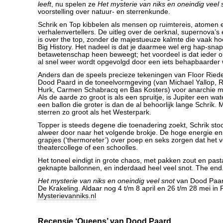
leeft
, nu spelen ze
Het mysterie van niks en oneindig veel 
voorstelling over natuur- en sterrenkunde.
Schrik en Top kibbelen als mensen op ruimtereis, atomen
verhalenvertellers. De uitleg over de oerknal, supernova’s
is over the top, zonder de majestueuze kalmte die vaak hoor
Big History. Het nadeel is dat je daarmee wel erg hap-sna
betawetenschap heen beweegt; het voordeel is dat ieder onb
al snel weer wordt opgevolgd door een iets behapbaarder 
Anders dan de speels precieze tekeningen van Floor Rieder
Dood Paard in de toneelvormgeving (van Michael Yallop,
Hurk, Carmen Schabracq en Bas Kosters) voor anarchie me
Als de aarde zo groot is als een spruitje, is Jupiter een w
een ballon die groter is dan de al behoorlijk lange Schrik. 
sterren zo groot als het Westerpark.
Topper is steeds degene die toenadering zoekt, Schrik stoo
alweer door naar het volgende brokje. De hoge energie en
grapjes (‘thermoreter’) over poep en seks zorgen dat het ve
theatercollege of een schoolles.
Het toneel eindigt in grote chaos, met pakken zout en pas
geknapte ballonnen, en inderdaad heel veel snot. The end
Het mysterie van niks en oneindig veel snot
van Dood Paard
De Krakeling. Aldaar nog 4 t/m 8 april en 26 t/m 28 mei in F
Mysterievanniks.nl
Recensie ‘Queens’ van Dood Paard