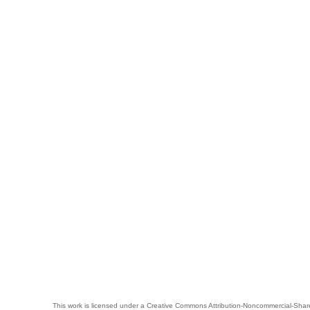
This work is licensed under a
Creative Commons Attribution-Noncommercial-Share