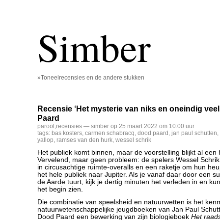
Simber
»Toneelrecensies en de andere stukken
Recensie ‘Het mysterie van niks en oneindig vee
Paard
parool
,
recensies
— simber op 25 maart 2022 om 10:00 uur
tags:
bas kosters
,
carmen schabracq
,
dood paard
,
jan paul schutten
,
yallop
,
ramses van den hurk
,
wessel schrik
Het publiek komt binnen, maar de voorstelling blijkt al een 
Vervelend, maar geen probleem: de spelers Wessel Schri
in circusachtige ruimte-overalls en een raketje om hun he
het hele publiek naar Jupiter. Als je vanaf daar door een 
de Aarde tuurt, kijk je dertig minuten het verleden in en k
het begin zien.
Die combinatie van speelsheid en natuurwetten is het ken
natuurwetenschappelijke jeugdboeken van Jan Paul Schut
Dood Paard een bewerking van zijn biologieboek
Het raads