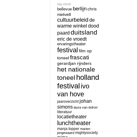
tag cloud
berlijn
chris
bellevue
nietvelt
cultuurbeleid
de
warme winkel
dood
duitsland
paard
eric de vroedt
ervaringstheater
festival
film op
frascati
toneel
gerardjan rijnders
het nationale
holland
toneel
festival
ivo
van hove
johan
jaaroverzicht
simons
laura van dolron
literatuur
locatietheater
lunchtheater
manja topper
marien
mightysociety
jongewaard