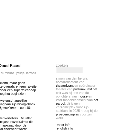
 Dood Paard
zoeken
er
,
michael yallop
,
ramses
simon van den berg is
hoofdredacteur van
rvelend, maar geen
theaterkrant
en coördinator
e-overalls en een raketje
theater van
podiumkunst.net
.
r door een supertelescoop
ooit was hij een van de
nog het begin zien.
oprichters van
moose
en
later toneelrecensent van
het
rwetenschappelijke
parool
. dit is een
g van zijn biologieboek
verzamelplek voor zijn
ig veel snot
– een 10+
stukken. in 2025 kreeg hij de
prosceniumprijs
voor zijn
werk.
nvertellers. De uitleg
 majestueuze kalmte die
meer info
rg hap-snap door de
english info
 al snel weer wordt