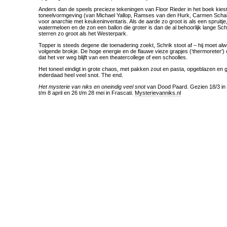
Anders dan de speels precieze tekeningen van Floor Rieder in het boek kies
toneelvormgeving (van Michael Yallop, Ramses van den Hurk, Carmen Scha
voor anarchie met keukeninventaris. Als de aarde zo groot is als een spruitje,
watermeloen en de zon een ballon die groter is dan de al behoorlijk lange Sch
sterren zo groot als het Westerpark.
Topper is steeds degene die toenadering zoekt, Schrik stoot af – hij moet al
volgende brokje. De hoge energie en de flauwe vieze grapjes (‘thermoreter’
dat het ver weg blijft van een theatercollege of een schoolles.
Het toneel eindigt in grote chaos, met pakken zout en pasta, opgeblazen en 
inderdaad heel veel snot. The end.
Het mysterie van niks en oneindig veel snot
van Dood Paard. Gezien 18/3 in 
t/m 8 april en 26 t/m 28 mei in Frascati.
Mysterievanniks.nl