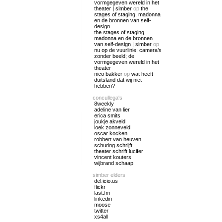
vormgegeven wereld in het
theater | simber
op
the
stages of staging, madonna
en de bronnen van self-
design
the stages of staging,
madonna en de bronnen
van self-design | simber
op
nu op de vuurlinie: camera’s
zonder beeld; de
vormgegeven wereld in het
theater
nico bakker
op
wat heeft
duitsland dat wij niet
hebben?
concullega's
8weekly
adeline van lier
erica smits
joukje akveld
loek zonneveld
oscar kocken
robbert van heuven
schuring schrijft
theater schrift lucifer
vincent kouters
wijbrand schaap
simber elders
del.icio.us
flickr
last.fm
linkedin
moose
twitter
xs4all