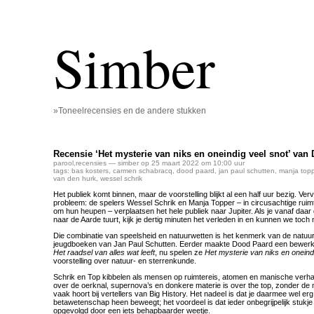
Simber
»Toneelrecensies en de andere stukken
Recensie ‘Het mysterie van niks en oneindig veel snot’ van
parool
,
recensies
— simber op 25 maart 2022 om 10:00 uur
tags:
bas kosters
,
carmen schabracq
,
dood paard
,
jan paul schutten
,
manja topp
van den hurk
,
wessel schrik
Het publiek komt binnen, maar de voorstelling blijkt al een half uur bezig. Ve
probleem: de spelers Wessel Schrik en Manja Topper – in circusachtige ruimt
om hun heupen – verplaatsen het hele publiek naar Jupiter. Als je vanaf daa
naar de Aarde tuurt, kijk je dertig minuten het verleden in en kunnen we toch 
Die combinatie van speelsheid en natuurwetten is het kenmerk van de natuu
jeugdboeken van Jan Paul Schutten. Eerder maakte Dood Paard een bewerkin
Het raadsel van alles wat leeft
, nu spelen ze
Het mysterie van niks en oneind
voorstelling over natuur- en sterrenkunde.
Schrik en Top kibbelen als mensen op ruimtereis, atomen en manische verhale
over de oerknal, supernova’s en donkere materie is over the top, zonder de
vaak hoort bij vertellers van Big History. Het nadeel is dat je daarmee wel e
betawetenschap heen beweegt; het voordeel is dat ieder onbegrijpelijk stukje
opgevolgd door een iets behapbaarder weetje.