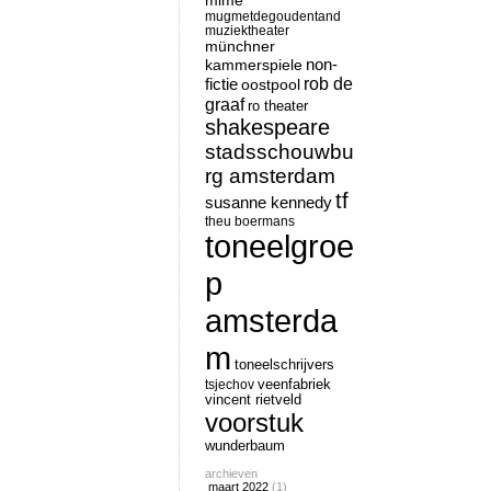
mime
mugmetdegoudentand
muziektheater
münchner
non-
kammerspiele
rob de
fictie
oostpool
graaf
ro theater
shakespeare
stadsschouwbu
rg amsterdam
tf
susanne kennedy
theu boermans
toneelgroe
p
amsterda
m
toneelschrijvers
tsjechov
veenfabriek
vincent rietveld
voorstuk
wunderbaum
archieven
maart 2022
(1)