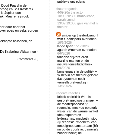
publieke optredens
t Dood Paard in de
theateragenda
bracq en Bas Kosters)
4/09
20u the actor
 is Jupiter een
10/09
20:30u brabo leone,
rik. Maar er zijn ook
sarah janneh
13/09
19:30u gala van het nl
weer door naar het
theater
) over poep en seks zorgen
simber op theaterkrant.nl
wim t. schippers overleden
geknapte ballonnen, en
16/6/2026
lange lijnen
15/6/2026
agaath witteman overleden
De Krakeling. Aldaar nog 4
6/6/2026
toneelschrijvers eren
Comments (0)
martine manten en de
nieuwe toneelbibliotheek
5/6/2026
kunstenaars in de politiek –
‘ik heb in het theater geleerd
dat systemen nooit
vanzelfsprekend zijn’
13/3/2026
recente reacties
kritiek op kritiek #4 – in
gesprek met joost ramaer –
de theaterpodcast
op
recensie: ‘moskou op sterk
water’ van de warme winkel
shakespeare en
leiderschap: macbeth | sioo
op
recensie: ‘macbeth’ van
toneelgroep amsterdam (hf)
nu op de vuurlinie: camera’s
zonder beeld; de