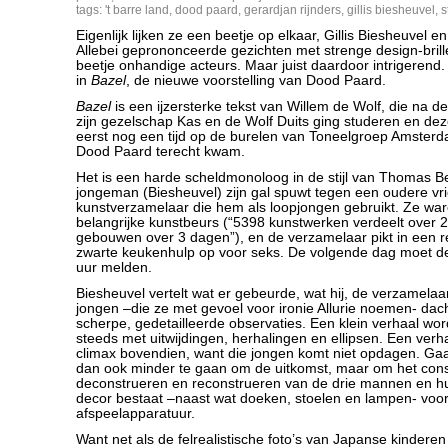
tags:
't barre land
,
dood paard
,
gerardjan rijnders
,
gillis biesheuvel
,
s
Eigenlijk lijken ze een beetje op elkaar, Gillis Biesheuvel e
Allebei geprononceerde gezichten met strenge design-brill
beetje onhandige acteurs. Maar juist daardoor intrigerend
in
Bazel
, de nieuwe voorstelling van Dood Paard.
Bazel
is een ijzersterke tekst van Willem de Wolf, die na d
zijn gezelschap Kas en de Wolf Duits ging studeren en deze
eerst nog een tijd op de burelen van Toneelgroep Amsterdam
Dood Paard terecht kwam.
Het is een harde scheldmonoloog in de stijl van Thomas B
jongeman (Biesheuvel) zijn gal spuwt tegen een oudere vri
kunstverzamelaar die hem als loopjongen gebruikt. Ze war
belangrijke kunstbeurs (“5398 kunstwerken verdeelt over 2
gebouwen over 3 dagen”), en de verzamelaar pikt in een 
zwarte keukenhulp op voor seks. De volgende dag moet de 
uur melden.
Biesheuvel vertelt wat er gebeurde, wat hij, de verzamelaa
jongen –die ze met gevoel voor ironie Allurie noemen- dach
scherpe, gedetailleerde observaties. Een klein verhaal wor
steeds met uitwijdingen, herhalingen en ellipsen. Een verh
climax bovendien, want die jongen komt niet opdagen. Gaa
dan ook minder te gaan om de uitkomst, maar om het cons
deconstrueren en reconstrueren van de drie mannen en hun
decor bestaat –naast wat doeken, stoelen en lampen- voor
afspeelapparatuur.
Want net als de felrealistische foto’s van Japanse kindere