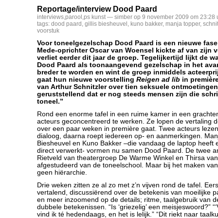
Reportage/interview Dood Paard
interviews
,
parool
,
ps kunst
— simber op 9 november 2009 om 23:28 
tags:
dood paard
,
gillis biesheuvel
,
kuno bakker
,
manja topper
,
schnit
voorstuk
Voor toneelgezelschap Dood Paard is een nieuwe fas
Mede-oprichter Oscar van Woensel kickte af van zijn v
verliet eerder dit jaar de groep. Tegelijkertijd lijkt de 
Dood Paard als toonaangevend gezelschap in het avan
breder te worden en wint de groep inmiddels acteerpr
gaat hun nieuwe voorstelling
Reigen ad lib
in première
van Arthur Schnitzler over tien seksuele ontmoetingen
geruststellend dat er nog steeds mensen zijn die sch
toneel.”
Rond een enorme tafel in een ruime kamer in een grachtenp
acteurs geconcentreerd te werken. Ze lopen de vertaling 
over een paar weken in première gaat. Twee acteurs leze
dialoog, daarna roept iedereen op- en aanmerkingen. Manja
Biesheuvel en Kuno Bakker –die vandaag de laptop heeft en
direct verwerkt- vormen nu samen Dood Paard. De twee an
Rietveld van theatergroep De Warme Winkel en Thirsa van 
afgestudeerd van de toneelschool. Maar bij het maken van d
geen hiërarchie.
Drie weken zitten ze al zo met z’n vijven rond de tafel. Eers
vertalend, discussiërend over de betekenis van moeilijke 
en meer inzoomend op de details; ritme, taalgebruik van 
dubbele betekenissen. “Is ‘griezelig’ een meisjeswoord?” “
vind ik té hedendaags, en het is lelijk.” “Dit riekt naar taalk