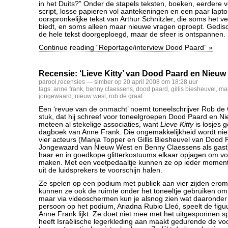
in het Duits?” Onder de stapels teksten, boeken, eerdere v
script, losse papieren vol aantekeningen en een paar laptop
oorspronkelijke tekst van Arthur Schnitzler, die soms het 
biedt, en soms alleen maar nieuwe vragen oproept. Gedisc
de hele tekst doorgeploegd, maar de sfeer is ontspannen.
Continue reading “Reportage/interview Dood Paard” »
Recensie: ‘Lieve Kitty’ van Dood Paard en Nieuw
parool
,
recensies
— simber op 20 april 2008 om 18:28 uur
tags:
anne frank
,
benny claessens
,
dood paard
,
gillis biesheuvel
,
man
jongewaard
,
nieuw west
,
rob de graaf
Een ‘revue van de onmacht’ noemt toneelschrijver Rob de 
stuk, dat hij schreef voor toneelgroepen Dood Paard en Ni
meteen al stekelige associaties, want
Lieve Kitty
is losjes 
dagboek van Anne Frank. Die ongemakkelijkheid wordt ni
vier acteurs (Manja Topper en Gillis Biesheuvel van Dood 
Jongewaard van Nieuw West en Benny Claessens als gast
haar en in goedkope glitterkostuums elkaar opjagen om voor
maken. Met een voetpedaaltje kunnen ze op ieder moment 
uit de luidsprekers te voorschijn halen.
Ze spelen op een podium met publiek aan vier zijden erom
kunnen ze ook de ruimte onder het toneeltje gebruiken om 
maar via videoschermen kun je alsnog zien wat daaronder 
persoon op het podium, Ariadna Rubio Lleó, speelt de figu
Anne Frank lijkt. Ze doet niet mee met het uitgesponnen s
heeft Israëlische legerkleding aan maakt gedurende de voor