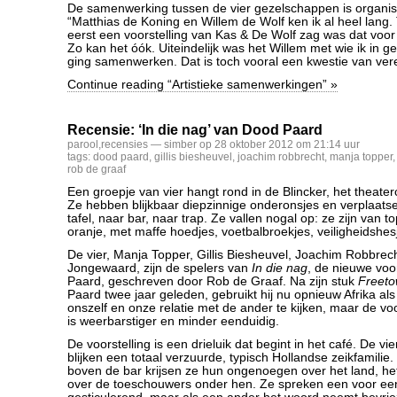
De samenwerking tussen de vier gezelschappen is organis
“Matthias de Koning en Willem de Wolf ken ik al heel lang. 
eerst een voorstelling van Kas & De Wolf zag was dat voor
Zo kan het óók. Uiteindelijk was het Willem met wie ik in g
ging samenwerken. Dat is toch vooral een kwestie van vere
Continue reading “Artistieke samenwerkingen” »
Recensie: ‘In die nag’ van Dood Paard
parool
,
recensies
— simber op 28 oktober 2012 om 21:14 uur
tags:
dood paard
,
gillis biesheuvel
,
joachim robbrecht
,
manja topper
rob de graaf
Een groepje van vier hangt rond in de Blincker, het theater
Ze hebben blijkbaar diepzinnige onderonsjes en verplaatse
tafel, naar bar, naar trap. Ze vallen nogal op: ze zijn van to
oranje, met maffe hoedjes, voetbalbroekjes, veiligheidshes
De vier, Manja Topper, Gillis Biesheuvel, Joachim Robbrec
Jongewaard, zijn de spelers van
In die nag
, de nieuwe voo
Paard, geschreven door Rob de Graaf. Na zijn stuk
Freet
Paard twee jaar geleden, gebruikt hij nu opnieuw Afrika al
onszelf en onze relatie met de ander te kijken, maar de vo
is weerbarstiger en minder eenduidig.
De voorstelling is een drieluik dat begint in het café. De vi
blijken een totaal verzuurde, typisch Hollandse zeikfamilie
boven de bar krijsen ze hun ongenoegen over het land, het
over de toeschouwers onder hen. Ze spreken een voor een