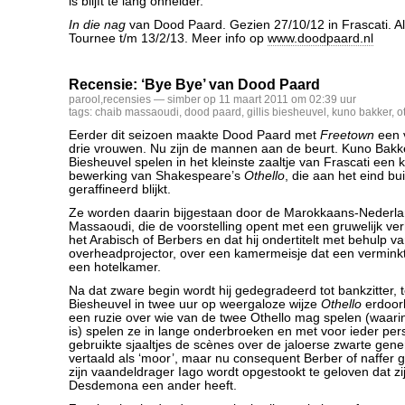
is blijft te lang onhelder.
In die nag
van Dood Paard. Gezien 27/10/12 in Frascati. Al
Tournee t/m 13/2/13. Meer info op
www.doodpaard.nl
Recensie: ‘Bye Bye’ van Dood Paard
parool
,
recensies
— simber op 11 maart 2011 om 02:39 uur
tags:
chaib massaoudi
,
dood paard
,
gillis biesheuvel
,
kuno bakker
,
o
Eerder dit seizoen maakte Dood Paard met
Freetown
een v
drie vrouwen. Nu zijn de mannen aan de beurt. Kuno Bakker
Biesheuvel spelen in het kleinste zaaltje van Frascati een
bewerking van Shakespeare’s
Othello
, die aan het eind b
geraffineerd blijkt.
Ze worden daarin bijgestaan door de Marokkaans-Nederla
Massaoudi, die de voorstelling opent met een gruwelijk verha
het Arabisch of Berbers en dat hij ondertitelt met behulp v
overheadprojector, over een kamermeisje dat een verminkt 
een hotelkamer.
Na dat zware begin wordt hij gedegradeerd tot bankzitter, t
Biesheuvel in twee uur op weergaloze wijze
Othello
erdoor
een ruzie over wie van de twee Othello mag spelen (waari
is) spelen ze in lange onderbroeken en met voor ieder pe
gebruikte sjaaltjes de scènes over de jaloerse zwarte gener
vertaald als ‘moor’, maar nu consequent Berber of naffer
zijn vaandeldrager Iago wordt opgestookt te geloven dat zi
Desdemona een ander heeft.