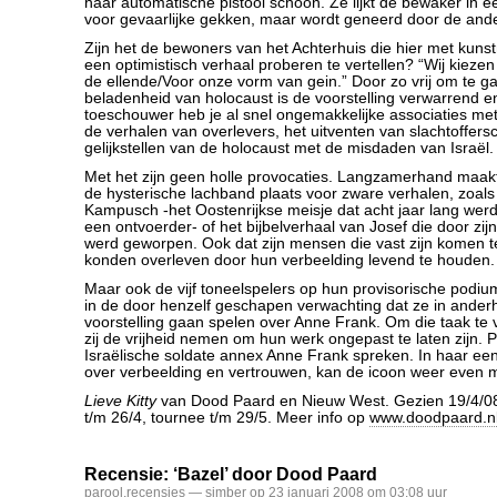
haar automatische pistool schoon. Ze lijkt de bewaker in 
voor gevaarlijke gekken, maar wordt geneerd door de and
Zijn het de bewoners van het Achterhuis die hier met kunst
een optimistisch verhaal proberen te vertellen? “Wij kiezen
de ellende/Voor onze vorm van gein.” Door zo vrij om te g
beladenheid van holocaust is de voorstelling verwarrend e
toeschouwer heb je al snel ongemakkelijke associaties met
de verhalen van overlevers, het uitventen van slachtoffers
gelijkstellen van de holocaust met de misdaden van Israël.
Met het zijn geen holle provocaties. Langzamerhand maakt
de hysterische lachband plaats voor zware verhalen, zoal
Kampusch -het Oostenrijkse meisje dat acht jaar lang we
een ontvoerder- of het bijbelverhaal van Josef die door zij
werd geworpen. Ook dat zijn mensen die vast zijn komen te
konden overleven door hun verbeelding levend te houden.
Maar ook de vijf toneelspelers op hun provisorische podiu
in de door henzelf geschapen verwachting dat ze in anderh
voorstelling gaan spelen over Anne Frank. Om die taak te
zij de vrijheid nemen om hun werk ongepast te laten zijn.
Israëlische soldate annex Anne Frank spreken. In haar e
over verbeelding en vertrouwen, kan de icoon weer even
Lieve Kitty
van Dood Paard en Nieuw West. Gezien 19/4/08 
t/m 26/4, tournee t/m 29/5. Meer info op
www.doodpaard.n
Recensie: ‘Bazel’ door Dood Paard
parool
,
recensies
— simber op 23 januari 2008 om 03:08 uur