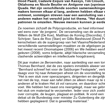
Dood Paard,
Cadavre Exquis
van Kassys, Tim Crouch, 
Oklahoma en Nicole Beutler en
Antigone
van (opnieuw)
Quade. Het zijn verschillende soorten samenwerking
makers kennen elkaar al lang, anderen hebben elkaar 
ontmoet, sommigen streven naar een aansluiting van o
anderen maken het verschil juist tot thema. “Het duurt
patronen te omzeilen. Nieuwe mensen kunnen je eerde
Ze noemen zichzelf de Polycoproductie, en heel informeel
wel eens over ‘de jongens’. De verzameling van de acteu
Willem de Wolf (De Koe), Matthias de Koning (Discordia),
Schrijver, Sara de Roo (Stan) en Gillis Biesheuvel (Dood P
kenschetsen als de supergroep van het Vlaams/Nederlands
verschillende samenstellingen maakten ze de afgelopen jar
het meest recent
Onomatopee
(2006) en
We hebben een/h
gelezen
(2008), soms briljante, altijd hilarische verzameli
clashende acteerstijlen en intellectuele hoogdraverij.
Dit jaar maken ze
Beroemden
, naar aanleiding van een to
Thomas Bernhard, dat de zes spelers inmiddels alweer v
“Bernhard schreef het voor de Salzburger Festspiele”, verte
daags voor hij naar Antwerpen afreist om de voorstelling 
“Het is een stuk over operazangers, dirigenten en dergelijk
net niet de top, maar aan tafel zitten ze alleen maar op t
anderen af te kraken Het zit vol rancune, en daardoor schie
voet. We hebben het naast ons neergelegd, maar we gebru
het stuk om materiaal te verzamelen. Ieder voor zich zoekt 
over corruptie, de leugen, plagiaat en politiek. Ik vond een
debat uit de Bundestag over minister Zu Gutenberg die zijn
hebben geplagieerd. Dat is geweldig materiaal.”