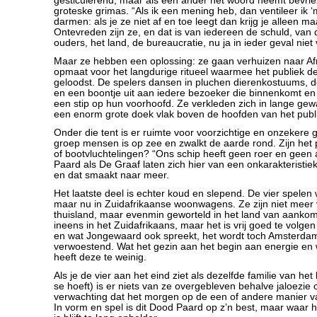
gesticulerend, maar als een ander het woord neemt bevrie
groteske grimas. “Als ik een mening heb, dan ventileer ik ‘
darmen: als je ze niet af en toe leegt dan krijg je alleen m
Ontevreden zijn ze, en dat is van iedereen de schuld, van 
ouders, het land, de bureaucratie, nu ja in ieder geval niet
Maar ze hebben een oplossing: ze gaan verhuizen naar Afr
opmaat voor het langdurige ritueel waarmee het publiek de
geloodst. De spelers dansen in pluchen dierenkostuums, d
en een boontje uit aan iedere bezoeker die binnenkomt en
een stip op hun voorhoofd. Ze verkleden zich in lange g
een enorm grote doek vlak boven de hoofden van het publ
Onder die tent is er ruimte voor voorzichtige en onzekere
groep mensen is op zee en zwalkt de aarde rond. Zijn het p
of bootvluchtelingen? “Ons schip heeft geen roer en geen
Paard als De Graaf laten zich hier van een onkarakteristiek
en dat smaakt naar meer.
Het laatste deel is echter koud en slepend. De vier spelen 
maar nu in Zuidafrikaanse woonwagens. Ze zijn niet mee
thuisland, maar evenmin geworteld in het land van aankoms
ineens in het Zuidafrikaans, maar het is vrij goed te volgen
en wat Jongewaard ook spreekt, het wordt toch Amsterdams
verwoestend. Wat het gezin aan het begin aan energie en 
heeft deze te weinig.
Als je de vier aan het eind ziet als dezelfde familie van het
se hoeft) is er niets van ze overgebleven behalve jaloezie
verwachting dat het morgen op de een of andere manier va
In vorm en spel is dit Dood Paard op z’n best, maar waar 