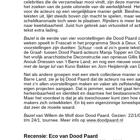
celebrities die de verzamelaar mooi vindt, zijn deze mann
het zoeken van de juiste uitsnede van de werkelijkheid. Het
voor de acteurs op een vergelijkbare manier geldt. Biesheuve
teksten uit, lijkt steeds boven zijn macht te spelen, maar w
scheldkanonade toch weer te plaatsen. Rijnders is meer b
naar kwetsbaarheid. Juist hun gebrek aan virtuositeit of ac
tekst extra lading.
Bazel
is de eerste van vier voorstellingen die Dood Paar
weken speelt in Frascati in het programma Stock à Deux. 
voorstellingen zijn duetten:
Schuur
–ook al zo’n goeie teks
de Graaf- tussen Dood Paard-acteurs Manja Topper en Os
het vrolijk anarchistische Deconstructie van opnieuw Gillis
Anouk Driessen van ’t Barre Land; en nog een nieuwe voor
met de lange lul
van Kuno Bakker en Jorn Heijdenrijk van D
Net als andere groepen met een sterk collectieve manier v
Barre Land, zie je bij Dood Paard dat de acteurs na een aa
met z’n allen voorstellingen maken en vaker als zelfstand
eigen projecten aangaan. Dat is jammer, want het gaat ten
herkenbaarheid en identiteit en daarmee het bestaansrech
Maar het voordeel is dat je als toeschouwer kunt zien hoe 
makers zich ontwikkelen. En bij een eigenzinnige toneelspe
dat zeer de moeite waard.
Bazel
van Willem de Wolf door Dood Paard. Gezien: 22/1/08
t/m 24/1, tournee. Meer info op
www.doodpaard.nl
Recensie: Eco van Dood Paard