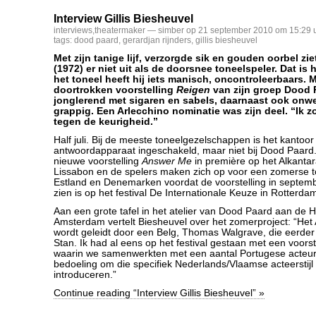
Interview Gillis Biesheuvel
interviews
,
theatermaker
— simber op 21 september 2010 om 15:29 
tags:
dood paard
,
gerardjan rijnders
,
gillis biesheuvel
Met zijn tanige lijf, verzorgde sik en gouden oorbel zie
(1972) er niet uit als de doorsnee toneelspeler. Dat is 
het toneel heeft hij iets manisch, oncontroleerbaars. 
doortrokken voorstelling
Reigen
van zijn groep Dood P
jonglerend met sigaren en sabels, daarnaast ook onw
grappig. Een Arlecchino nominatie was zijn deel. “Ik 
tegen de keurigheid.”
Half juli. Bij de meeste toneelgezelschappen is het kantoor
antwoordapparaat ingeschakeld, maar niet bij Dood Paard.
nieuwe voorstelling
Answer Me
in première op het Alkantara
Lissabon en de spelers maken zich op voor een zomerse t
Estland en Denemarken voordat de voorstelling in septemb
zien is op het festival De Internationale Keuze in Rotterda
Aan een grote tafel in het atelier van Dood Paard aan de 
Amsterdam vertelt Biesheuvel over het zomerproject: “Het A
wordt geleidt door een Belg, Thomas Walgrave, die eerder
Stan. Ik had al eens op het festival gestaan met een voorst
waarin we samenwerkten met een aantal Portugese acteur
bedoeling om die specifiek Nederlands/Vlaamse acteerstijl 
introduceren.”
Continue reading “Interview Gillis Biesheuvel” »