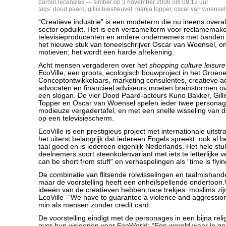
parool
,
recensies
— simber op 3 november 2006 om 09:12 uur
tags:
dood paard
,
gillis biesheuvel
,
manja topper
,
oscar van woensel
“Creatieve industrie” is een modeterm die nu ineens overal 
sector opduikt. Het is een verzamelterm voor reclamemak
televisieproducenten en andere ondernemers met banden
het nieuwe stuk van toneelschrijver Oscar van Woensel, o
motieven; het wordt een harde afrekening.
Acht mensen vergaderen over het
shopping culture leisur
EcoVille, een groots, ecologisch bouwproject in het Groene
Conceptontwikkelaars, marketing consulentes, creatieve a
advocaten en financieel adviseurs moeten brainstormen 
een slogan. De vier Dood Paard-acteurs Kuno Bakker, Gill
Topper en Oscar van Woensel spelen ieder twee personag
modieuze vergadertafel, en met een snelle wisseling van d
op een televisiescherm.
EcoVille is een prestigieus project met internationale uitst
het uiterst belangrijk dat iedereen Engels spreekt, ook al 
taal goed en is iedereen eigenlijk Nederlands. Het hele st
deelnemers soort steenkolenvariant met iets te letterlijke ve
can be short from stuff” en verhaspelingen als “time is flyin
De combinatie van flitsende rolwisselingen en taalmishande
maar de voorstelling heeft een onheilspellende ondertoon
ideeën van de creatieven hebben nare trekjes: moslims zij
EcoVille -“We have to guarantee a violence and aggression
min als mensen zonder credit card.
De voorstelling eindigt met de personages in een bijna rel
over hun visioenen voor EcoWorld: “Een wereld waar je g