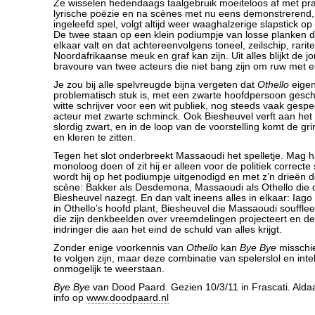
Ze wisselen hedendaags taalgebruik moeiteloos af met pra
lyrische poëzie en na scènes met nu eens demonstrerend,
ingeleefd spel, volgt altijd weer waaghalzerige slapstick op
De twee staan op een klein podiumpje van losse planken d
elkaar valt en dat achtereenvolgens toneel, zeilschip, rarit
Noordafrikaanse meuk en graf kan zijn. Uit alles blijkt de 
bravoure van twee acteurs die niet bang zijn om ruw met e
Je zou bij alle spelvreugde bijna vergeten dat
Othello
eigen
problematisch stuk is, met een zwarte hoofdpersoon gesc
witte schrijver voor een wit publiek, nog steeds vaak gespe
acteur met zwarte schminck. Ook Biesheuvel verft aan het b
slordig zwart, en in de loop van de voorstelling komt de gr
en kleren te zitten.
Tegen het slot onderbreekt Massaoudi het spelletje. Mag h
monoloog doen of zit hij er alleen voor de politiek correcte
wordt hij op het podiumpje uitgenodigd en met z’n drieën d
scène: Bakker als Desdemona, Massaoudi als Othello die d
Biesheuvel nazegt. En dan valt ineens alles in elkaar: Iago
in Othello’s hoofd plant, Biesheuvel die Massaoudi souffle
die zijn denkbeelden over vreemdelingen projecteert en de
indringer die aan het eind de schuld van alles krijgt.
Zonder enige voorkennis van
Othello
kan
Bye Bye
misschie
te volgen zijn, maar deze combinatie van spelerslol en intell
onmogelijk te weerstaan.
Bye Bye
van Dood Paard. Gezien 10/3/11 in Frascati. Alda
info op
www.doodpaard.nl