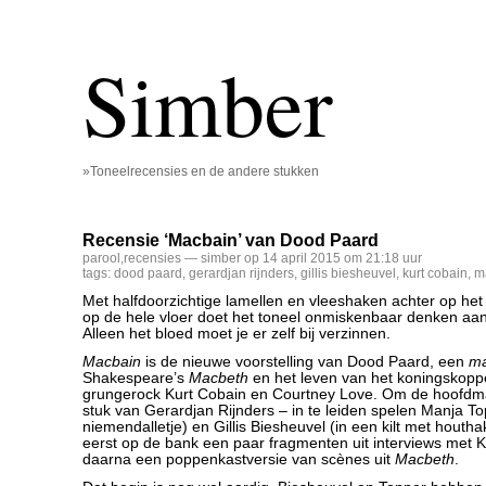
Simber
»Toneelrecensies en de andere stukken
Recensie ‘Macbain’ van Dood Paard
parool
,
recensies
— simber op 14 april 2015 om 21:18 uur
tags:
dood paard
,
gerardjan rijnders
,
gillis biesheuvel
,
kurt cobain
,
m
Met halfdoorzichtige lamellen en vleeshaken achter op het
op de hele vloer doet het toneel onmiskenbaar denken aan
Alleen het bloed moet je er zelf bij verzinnen.
Macbain
is de nieuwe voorstelling van Dood Paard, een
ma
Shakespeare’s
Macbeth
en het leven van het koningskopp
grungerock Kurt Cobain en Courtney Love. Om de hoofdma
stuk van Gerardjan Rijnders – in te leiden spelen Manja To
niemendalletje) en Gillis Biesheuvel (in een kilt met houtha
eerst op de bank een paar fragmenten uit interviews met K
daarna een poppenkastversie van scènes uit
Macbeth
.