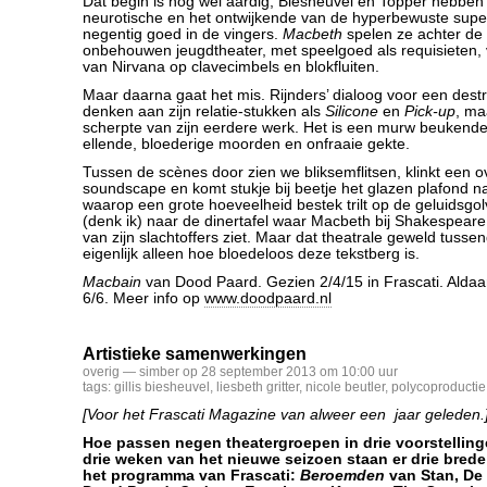
Dat begin is nog wel aardig, Biesheuvel en Topper hebben
neurotische en het ontwijkende van de hyperbewuste super
negentig goed in de vingers.
Macbeth
spelen ze achter de 
onbehouwen jeugdtheater, met speelgoed als requisieten, v
van Nirvana op clavecimbels en blokfluiten.
Maar daarna gaat het mis. Rijnders’ dialoog voor een destr
denken aan zijn relatie-stukken als
Silicone
en
Pick-up
, ma
scherpte van zijn eerdere werk. Het is een murw beukende 
ellende, bloederige moorden en onfraaie gekte.
Tussen de scènes door zien we bliksemflitsen, klinkt een o
soundscape en komt stukje bij beetje het glazen plafond 
waarop een grote hoeveelheid bestek trilt op de geluidsgol
(denk ik) naar de dinertafel waar Macbeth bij Shakespear
van zijn slachtoffers ziet. Maar dat theatrale geweld tuss
eigenlijk alleen hoe bloedeloos deze tekstberg is.
Macbain
van Dood Paard. Gezien 2/4/15 in Frascati. Aldaar
6/6. Meer info op
www.doodpaard.nl
Artistieke samenwerkingen
overig
— simber op 28 september 2013 om 10:00 uur
tags:
gillis biesheuvel
,
liesbeth gritter
,
nicole beutler
,
polycoproductie
[Voor het Frascati Magazine van alweer een jaar geleden.
Hoe passen negen theatergroepen in drie voorstelling
drie weken van het nieuwe seizoen staan er drie bred
het programma van Frascati:
Beroemden
van Stan, De 