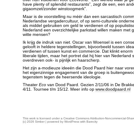
have plenty of splendid restaurants”, zegt de een, een and
gigaomzet/zonder winstoogmerk”.
Maar is de voorstelling nu méér dan een sarcastisch com
Nederlandse vergadercultuur, of op semi-culturele ondern
als middel gebruiken om geld te verdienen of op populistisc
Nederland een overzichtelijke parkstad willen maken met 
witte mensen?
Ik krijg de indruk van niet. Oscar van Woensel is een cons
gelooft in heldere tegenstellingen, bijvoorbeeld tussen ide
verdienen of tussen kunst en commercie. Dat klinkt enorm
liberale tijden, maar het portret dat hij hier van Nederland 
overdreven ook- is pijnlijk en haarscherp.
Het zijn a-modieuze ideeën die Dood Paard hier naar voren
het eigenzinnige engagement van de groep is buitengewo
tegenstem tegen de heersende ideologie.
Theater
Eco
van Dood Paard. Gezien 2/11/06 in De Brakke
4/11. Tournee t/m 15/12. Meer info op
www.doodpaard.nl
This work is licensed under a
Creative Commons Attribution-Noncommercial-Share
(c) 2026 Simber | powered by
WordPress
with
Barecity