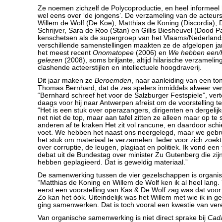
Ze noemen zichzelf de Polycoproductie, en heel informeel
wel eens over ‘de jongens’. De verzameling van de acteu
Willem de Wolf (De Koe), Matthias de Koning (Discordia),
Schrijver, Sara de Roo (Stan) en Gillis Biesheuvel (Dood P
kenschetsen als de supergroep van het Vlaams/Nederlands
verschillende samenstellingen maakten ze de afgelopen jar
het meest recent
Onomatopee
(2006) en
We hebben een/h
gelezen
(2008), soms briljante, altijd hilarische verzameli
clashende acteerstijlen en intellectuele hoogdraverij.
Dit jaar maken ze
Beroemden
, naar aanleiding van een to
Thomas Bernhard, dat de zes spelers inmiddels alweer v
“Bernhard schreef het voor de Salzburger Festspiele”, verte
daags voor hij naar Antwerpen afreist om de voorstelling 
“Het is een stuk over operazangers, dirigenten en dergelijk
net niet de top, maar aan tafel zitten ze alleen maar op t
anderen af te kraken Het zit vol rancune, en daardoor schie
voet. We hebben het naast ons neergelegd, maar we gebru
het stuk om materiaal te verzamelen. Ieder voor zich zoekt 
over corruptie, de leugen, plagiaat en politiek. Ik vond een
debat uit de Bundestag over minister Zu Gutenberg die zijn
hebben geplagieerd. Dat is geweldig materiaal.”
De samenwerking tussen de vier gezelschappen is organis
“Matthias de Koning en Willem de Wolf ken ik al heel lang. 
eerst een voorstelling van Kas & De Wolf zag was dat voor
Zo kan het óók. Uiteindelijk was het Willem met wie ik in g
ging samenwerken. Dat is toch vooral een kwestie van vere
Van organische samenwerking is niet direct sprake bij
Cada