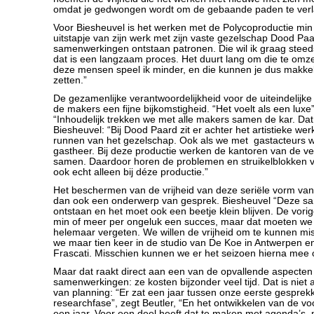
omdat je gedwongen wordt om de gebaande paden te verl
Voor Biesheuvel is het werken met de Polycoproductie min
uitstapje van zijn werk met zijn vaste gezelschap Dood Paar
samenwerkingen ontstaan patronen. Die wil ik graag stee
dat is een langzaam proces. Het duurt lang om die te omz
deze mensen speel ik minder, en die kunnen je dus makkel
zetten.”
De gezamenlijke verantwoordelijkheid voor de uiteindelijke 
de makers een fijne bijkomstigheid. “Het voelt als een luxe”,
“Inhoudelijk trekken we met alle makers samen de kar. Dat 
Biesheuvel: “Bij Dood Paard zit er achter het artistieke werk
runnen van het gezelschap. Ook als we met gastacteurs we
gastheer. Bij deze productie werken de kantoren van de v
samen. Daardoor horen de problemen en struikelblokken 
ook echt alleen bij déze productie.”
Het beschermen van de vrijheid van deze seriële vorm van
dan ook een onderwerp van gesprek. Biesheuvel “Deze sa
ontstaan en het moet ook een beetje klein blijven. De vorig
min of meer per ongeluk een succes, maar dat moeten we n
helemaar vergeten. We willen de vrijheid om te kunnen mi
we maar tien keer in de studio van De Koe in Antwerpen en
Frascati. Misschien kunnen we er het seizoen hierna mee 
Maar dat raakt direct aan een van de opvallende aspecten 
samenwerkingen: ze kosten bijzonder veel tijd. Dat is niet 
van planning: “Er zat een jaar tussen onze eerste gesprek
researchfase”, zegt Beutler, “En het ontwikkelen van de voo
een jaar. Voor een deel heeft dat te maken met agenda’s,