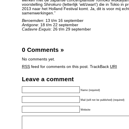
werken met de Japanse concertpianiste Tomoko Mukaiy
voorstelling
Shirokuro
(letterlijk ‘wit/zwart’) die in Tokio in
2013 naar het Holland Festival komt. Ja, dit is voor mij ech
samenwerkingen.”
Beroemden
: 13 t/m 16 september
Antigone
: 18 t/m 22 september
Cadavre Exquis
: 26 t/m 29 september
0 Comments
»
No comments yet.
RSS
feed for comments on this post.
TrackBack
URI
Leave a comment
Name (required)
Mail (will not be published) (required)
Website