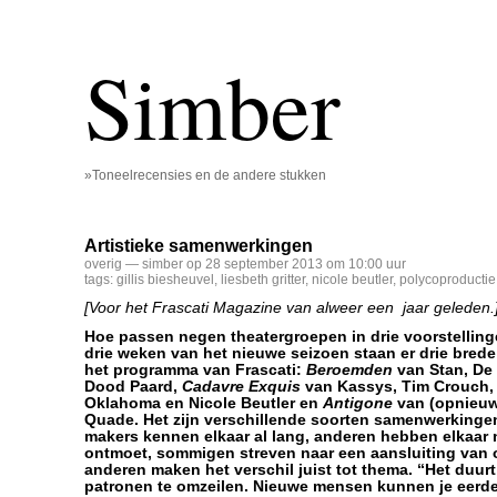
Simber
»Toneelrecensies en de andere stukken
Artistieke samenwerkingen
overig
— simber op 28 september 2013 om 10:00 uur
tags:
gillis biesheuvel
,
liesbeth gritter
,
nicole beutler
,
polycoproductie
[Voor het Frascati Magazine van alweer een jaar geleden.
Hoe passen negen theatergroepen in drie voorstelling
drie weken van het nieuwe seizoen staan er drie bred
het programma van Frascati:
Beroemden
van Stan, De 
Dood Paard,
Cadavre Exquis
van Kassys, Tim Crouch, 
Oklahoma en Nicole Beutler en
Antigone
van (opnieuw)
Quade. Het zijn verschillende soorten samenwerking
makers kennen elkaar al lang, anderen hebben elkaar 
ontmoet, sommigen streven naar een aansluiting van o
anderen maken het verschil juist tot thema. “Het duurt
patronen te omzeilen. Nieuwe mensen kunnen je eerde