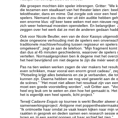
Alle groepen mochten één speler inbrengen. Gritter: “We
die tezamen een staalkaart van het theater laten zien: bee
teksttheater, dans en mime. Dat zorgde ook voor een hee
spelers. Niemand zou deze vier uit één auditie hebben ge
een enorme klus: vijf keer twee weken met een nieuwe reg
zich weer helemaal moesten openstellen. En belangrijker:
zeggen over het werk dat ze met de anderen gedaan hadd
Ook voor Nicole Beutler, een van de door Kassys uitgeno
deze ongewone verhouding met de spelers een onverwacht
traditionele machtsverhouding tussen regisseur en speler
omgekeerd”, zegt ze aan de telefoon. “Mijn fragment komt 
dan dus al 45 minuten geschiedenis, waarover de spelers m
vertellen. Normaalgesproken ben ik degene met het overzi
het heel bevrijdend om niet degene te zijn die méér weet d
Pas na tien weken werken zagen de vier makers het resulta
even schrikken, maar vooral een enorm groot cadeau”, zeg
“Plotseling krijgt alles betekenis en zie je verbanden, die t
kunnen zijn. Daarna hebben we nog veel gewerkt aan de 
de scènes.” “Het moet niet alleen het resultaat zijn van ee
moet een goede voorstelling worden”, vult Gritter aan. “Voo
heel erg leuk om te weten en zien hoe het gemaakt is. Het i
het is eigenlijk een heel speels, licht project.”
Terwijl
Cadavre Exquis
op tournee is werkt Beutler alweer
samenwerkingsproject:
Antigone
met poppentheatermaakst
“Ik ontmoette haar omdat ze vaak kwam kijken naar mijn v
raakten in gesprek en deden samen een
research
sessie 
lazen en zij een aantal poppen uit haar archief liet zien.”