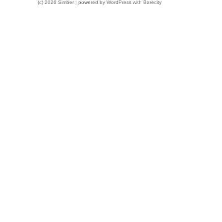
(c) 2026 Simber | powered by
WordPress
with
Barecity