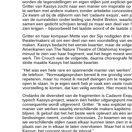
worden de tegenstellingen en eigen stijlen juist expliciet g
Gritter van Kassys zocht naar een manier om inspiratie o
te werken met andere makers zonder artistieke concessie
Ze kwam uit bij de stijlvorm van het ‘cadavre exquis’, een j
van de surrealisten onder leiding van André Breton, waar
samen een gedicht schrijven terwijl ze maar een deel van 
zien krijgen – bijvoorbeeld het laatste woord of de laatste z
Gritter en haar kompaan Mette van der Sijs nodigden drie 
theatermakers uit om een deel van een voorstelling van een
maken. Kassys bedacht het eerste kwartier, maar de volg
Amerikanen van The Nature Theatre of Oklahoma) kregen s
minuut te zien van haar fragment, wat het begin moest wo
werk. Tim Crouch was de volgende, daarna choreografe Ni
slotte maakte Kassys het laatste kwartier.
“Het was een hele rare en spannende manier van werken”, v
de telefoon. “Normaalgesproken bereid ik me grondig voor
repeteren, maar nu moest ik mezelf dwingen om te reager
open te staan. In je eigen werk heb je vaak een vaste rout
voorstelling te komen, dat kan veilig worden. Hier moest h
Ondanks de diversiteit van de fragmenten is
Cadavre Exqu
typisch Kassys-project, waarin één helder uitgangspunt met
consequentie wordt uitgevoerd. Gritter: “Ik was expliciet o
manier van werken waarbij verschillende makers kapiteins
blijven. Ik geloof dat het het beste werk oplevert als één 
beslissingen neemt, zonder concessies. Zo kwamen we op
we verschillende stijlen naast elkaar kunnen laten zien in éé
plaats van ze in elkaar te laten overvloeien. Maar het is i
Kassys: het concept stuurt de inhoud.”