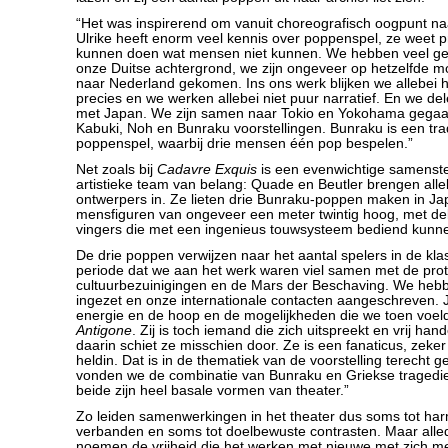
“Het was inspirerend om vanuit choreografisch oogpunt naa
Ulrike heeft enorm veel kennis over poppenspel, ze weet 
kunnen doen wat mensen niet kunnen. We hebben veel g
onze Duitse achtergrond, we zijn ongeveer op hetzelfde m
naar Nederland gekomen. Ins ons werk blijken we allebei h
precies en we werken allebei niet puur narratief. En we del
met Japan. We zijn samen naar Tokio en Yokohama gegaan 
Kabuki, Noh en Bunraku voorstellingen. Bunraku is een tra
poppenspel, waarbij drie mensen één pop bespelen.”
Net zoals bij
Cadavre Exquis
is een evenwichtige samenstel
artistieke team van belang: Quade en Beutler brengen alle
ontwerpers in. Ze lieten drie Bunraku-poppen maken in Ja
mensfiguren van ongeveer een meter twintig hoog, met de
vingers die met een ingenieus touwsysteem bediend kunn
De drie poppen verwijzen naar het aantal spelers in de kla
periode dat we aan het werk waren viel samen met de pro
cultuurbezuinigingen en de Mars der Beschaving. We heb
ingezet en onze internationale contacten aangeschreven. J
energie en de hoop en de mogelijkheden die we toen vo
Antigone
. Zij is toch iemand die zich uitspreekt en vrij hand
daarin schiet ze misschien door. Ze is een fanaticus, zeker
heldin. Dat is in de thematiek van de voorstelling terecht
vonden we de combinatie van Bunraku en Griekse tragedi
beide zijn heel basale vormen van theater.”
Zo leiden samenwerkingen in het theater dus soms tot ha
verbanden en soms tot doelbewuste contrasten. Maar alle
noemen de vrijheid die het werken met nieuwe met zich mee