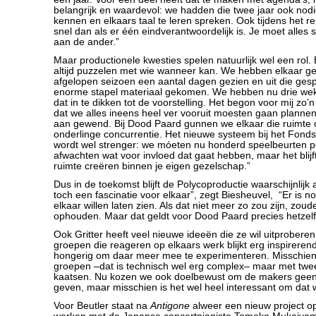
belangrijk en waardevol: we hadden die twee jaar ook nodi
kennen en elkaars taal te leren spreken. Ook tijdens het 
snel dan als er één eindverantwoordelijk is. Je moet alles
aan de ander.”
Maar productionele kwesties spelen natuurlijk wel een rol. 
altijd puzzelen met wie wanneer kan. We hebben elkaar g
afgelopen seizoen een aantal dagen gezien en uit die ges
enorme stapel materiaal gekomen. We hebben nu drie we
dat in te dikken tot de voorstelling. Het begon voor mij zo’
dat we alles ineens heel ver vooruit moesten gaan plannen
aan gewend. Bij Dood Paard gunnen we elkaar die ruimte o
onderlinge concurrentie. Het nieuwe systeem bij het Fon
wordt wel strenger: we móeten nu honderd speelbeurten per
afwachten wat voor invloed dat gaat hebben, maar het blijf
ruimte creëren binnen je eigen gezelschap.”
Dus in de toekomst blijft de Polycoproductie waarschijnlijk
toch een fascinatie voor elkaar”, zegt Biesheuvel, “Er is 
elkaar willen laten zien. Als dat niet meer zo zou zijn, zo
ophouden. Maar dat geldt voor Dood Paard precies hetzelf
Ook Gritter heeft veel nieuwe ideeën die ze wil uitprobere
groepen die reageren op elkaars werk blijkt erg inspirerend
hongerig om daar meer mee te experimenteren. Misschien 
groepen –dat is technisch wel erg complex– maar met twe
kaatsen. Nu kozen we ook doelbewust om de makers gee
geven, maar misschien is het wel heel interessant om dat 
Voor Beutler staat na
Antigone
alweer een nieuw project op