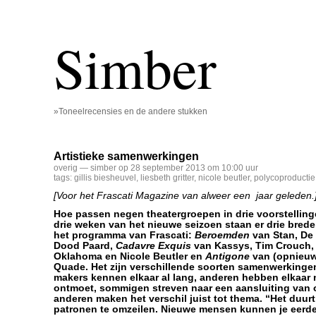
Simber
»Toneelrecensies en de andere stukken
Artistieke samenwerkingen
overig
— simber op 28 september 2013 om 10:00 uur
tags:
gillis biesheuvel
,
liesbeth gritter
,
nicole beutler
,
polycoproductie
[Voor het Frascati Magazine van alweer een jaar geleden.
Hoe passen negen theatergroepen in drie voorstelling
drie weken van het nieuwe seizoen staan er drie bred
het programma van Frascati:
Beroemden
van Stan, De 
Dood Paard,
Cadavre Exquis
van Kassys, Tim Crouch, 
Oklahoma en Nicole Beutler en
Antigone
van (opnieuw)
Quade. Het zijn verschillende soorten samenwerking
makers kennen elkaar al lang, anderen hebben elkaar 
ontmoet, sommigen streven naar een aansluiting van o
anderen maken het verschil juist tot thema. “Het duurt
patronen te omzeilen. Nieuwe mensen kunnen je eerde