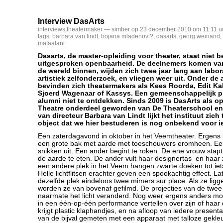
Interview DasArts
interviews
,
theatermaker
— simber op 23 december 2010 om 11:11 u
tags:
barbara van lindt
,
bojana mladenovi?
,
dasarts
,
georg weinand
,
mafaalani
Dasarts, de master-opleiding voor theater, staat niet
uitgesproken openbaarheid. De deelnemers komen vanu
de wereld binnen, wijden zich twee jaar lang aan labo
artistiek zelfonderzoek, en vliegen weer uit. Onder de
bevinden zich theatermakers als Kees Roorda, Edit Kald
Sjoerd Wagenaar of Kassys. Een gemeenschappelijk prof
alumni niet te ontdekken. Sinds 2009 is DasArts als op
Theatre onderdeel geworden van De Theaterschool en
van directeur Barbara van Lindt lijkt het instituut zich
object dat we hier bestuderen is nog onbekend voor i
Een zaterdagavond in oktober in het Veemtheater. Ergens 
een grote bak met aarde met toeschouwers eromheen. Een
snikken uit. Een ander begint te roken. De ene vrouw stapt
de aarde te eten. De ander vult haar designertas en haa
een andere plek in het Veem hangen zwarte doeken tot iet
Helle lichtflitsen erachter geven een spookachtig effect. L
dezelfde plek eindeloos twee mimers sur place. Als ze ligge
worden ze van bovenaf gefilmd. De projecties van de twee
naarmate het licht veranderd. Nog weer ergens anders m
in een één-op-één performance vertellen over zijn of haar
krijgt plastic klaphandjes, en na afloop van iedere present
van de bijval gemeten met een apparaat met talloze gekle