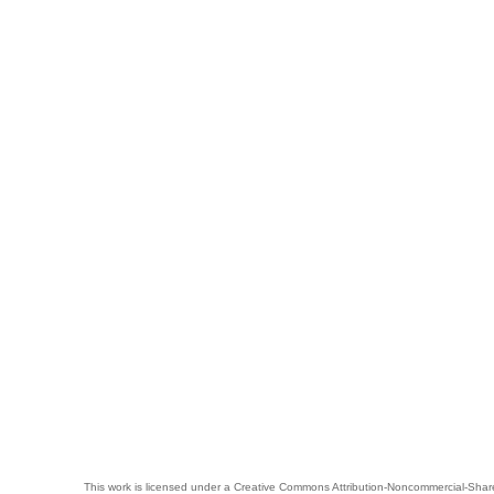
This work is licensed under a
Creative Commons Attribution-Noncommercial-Share