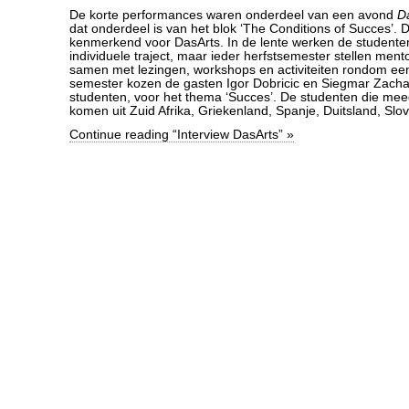
De korte performances waren onderdeel van een avond
D
dat onderdeel is van het blok ‘The Conditions of Succes’. De
kenmerkend voor DasArts. In de lente werken de student
individuele traject, maar ieder herfstsemester stellen men
samen met lezingen, workshops en activiteiten rondom een
semester kozen de gasten Igor Dobricic en Siegmar Zacha
studenten, voor het thema ‘Succes’. De studenten die mee
komen uit Zuid Afrika, Griekenland, Spanje, Duitsland, Slo
Continue reading “Interview DasArts” »