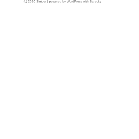
(c) 2026 Simber | powered by
WordPress
with
Barecity