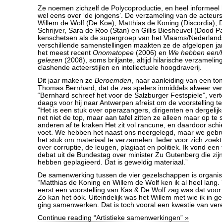
Ze noemen zichzelf de Polycoproductie, en heel informeel
wel eens over ‘de jongens’. De verzameling van de acteu
Willem de Wolf (De Koe), Matthias de Koning (Discordia),
Schrijver, Sara de Roo (Stan) en Gillis Biesheuvel (Dood P
kenschetsen als de supergroep van het Vlaams/Nederlands
verschillende samenstellingen maakten ze de afgelopen jar
het meest recent
Onomatopee
(2006) en
We hebben een/h
gelezen
(2008), soms briljante, altijd hilarische verzameli
clashende acteerstijlen en intellectuele hoogdraverij.
Dit jaar maken ze
Beroemden
, naar aanleiding van een to
Thomas Bernhard, dat de zes spelers inmiddels alweer v
“Bernhard schreef het voor de Salzburger Festspiele”, verte
daags voor hij naar Antwerpen afreist om de voorstelling 
“Het is een stuk over operazangers, dirigenten en dergelijk
net niet de top, maar aan tafel zitten ze alleen maar op t
anderen af te kraken Het zit vol rancune, en daardoor schie
voet. We hebben het naast ons neergelegd, maar we gebru
het stuk om materiaal te verzamelen. Ieder voor zich zoekt 
over corruptie, de leugen, plagiaat en politiek. Ik vond een
debat uit de Bundestag over minister Zu Gutenberg die zijn
hebben geplagieerd. Dat is geweldig materiaal.”
De samenwerking tussen de vier gezelschappen is organis
“Matthias de Koning en Willem de Wolf ken ik al heel lang. 
eerst een voorstelling van Kas & De Wolf zag was dat voor
Zo kan het óók. Uiteindelijk was het Willem met wie ik in g
ging samenwerken. Dat is toch vooral een kwestie van vere
Continue reading “Artistieke samenwerkingen” »