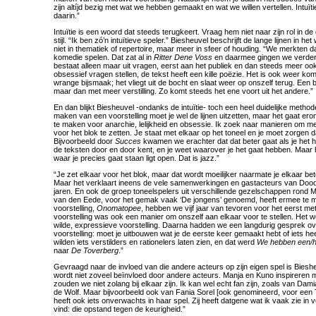
zijn altíjd bezig met wat we hebben gemaakt en wat we willen vertellen. Intuït
daarin.”
Intuïtie is een woord dat steeds terugkeert. Vraag hem niet naar zijn rol in de
stijl. “Ik ben zó’n intuïtieve speler.” Biesheuvel beschrijft de lange lijnen in 
niet in thematiek of repertoire, maar meer in sfeer of houding. “We merkten d
komedie spelen. Dat zat al in
Ritter Dene Voss
en daarmee gingen we verder
bestaat alleen maar uit vragen, eerst aan het publiek en dan steeds meer ook 
obsessief vragen stellen, de tekst heeft een kille poëzie. Het is ook weer k
wrange bijsmaak; het vliegt uit de bocht en slaat weer op onszelf terug. Een 
maar dan met meer verstilling. Zo komt steeds het ene voort uit het andere.”
En dan blijkt Biesheuvel -ondanks de intuïtie- toch een heel duidelijke methode
maken van een voorstelling moet je wel de lijnen uitzetten, maar het gaat erom
te maken voor anarchie, lelijkheid en obsessie. Ik zoek naar manieren om m
voor het blok te zetten. Je staat met elkaar op het toneel en je moet zorgen d
Bijvoorbeeld door
Succes
kwamen we erachter dat dat beter gaat als je het h
de teksten door en door kent, en je weet waarover je het gaat hebben. Maar 
waar je precies gaat staan ligt open. Dat is jazz.”
“Je zet elkaar voor het blok, maar dat wordt moeilijker naarmate je elkaar bete
Maar het verklaart ineens de vele samenwerkingen en gastacteurs van Doo
jaren. En ook de groep toneelspelers uit verschillende gezelschappen rond M
van den Eede, voor het gemak vaak ‘De jongens’ genoemd, heeft ermee te 
voorstelling,
Onomatopee
, hebben we vijf jaar van tevoren voor het eerst me
voorstelling was ook een manier om onszelf aan elkaar voor te stellen. Het
wilde, expressieve voorstelling. Daarna hadden we een langdurig gesprek o
voorstelling: moet je uitbouwen wat je de eerste keer gemaakt hebt of iets 
wilden iets verstilders en rationelers laten zien, en dat werd
We hebben een/he
naar
De Toverberg
.”
Gevraagd naar de invloed van die andere acteurs op zijn eigen spel is Biesh
wordt niet zoveel beïnvloed door andere acteurs. Manja en Kuno inspireren m
zouden we niet zolang bij elkaar zijn. Ik kan wel echt fan zijn, zoals van Dam
de Wolf. Maar bijvoorbeeld ook van Fania Sorel [ook genomineerd, voor een 
heeft ook iets onverwachts in haar spel. Zij heeft datgene wat ik vaak zie in v
vind: die opstand tegen de keurigheid.”