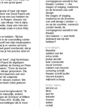
vormgegeven wereld in het
ie is een groot goed
theater | simber
op
the
stages of staging, madonna
en de bronnen van self-
 groep of naar zijn eigen
design
het werk van Dood Paard ook
the stages of staging,
at we een lust hebben tot
madonna en de bronnen
 in
Reigen
.
Answer me
van self-design | simber
op
aan elkaar. Het is bijna
nu op de vuurlinie: camera’s
omedie, maar een met een
zonder beeld; de
beetje zoals in
Lieve Kitty
,
vormgegeven wereld in het
theater
nico bakker
op
wat heeft
 te hebben: “Bij het
duitsland dat wij niet
 in de voorstelling ruimte
hebben?
ezelf met mijn medespelers
at je er samen uit komt.
concullega's
eel goed voorbereid, dat je
8weekly
hoe je het precies doet en
adeline van lier
erica smits
joukje akveld
r kent”, zegt hij terloops.
loek zonneveld
d Paard de afgelopen
oscar kocken
atthias de Koning en Peter
robbert van heuven
maken. “Over de eerste
schuring schrijft
t elkaar gesproken. Die
theater schrift lucifer
 werd daarmee ook een
vincent kouters
ver de volgende
wijbrand schaap
heel nieuws zoeken. We
t boek (niet) gelezen
simber elders
del.icio.us
flickr
euvel terughoudend. “Ik
last.fm
e natuurlijk; anders
linkedin
iaan de Schrijver of Willem
moose
Theo d’Or. SvdB]. Die
twitter
oorstellingen die ik mooi
xs4all