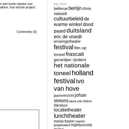
n een korte reprise van
tag cloud
akker, hun eerste project
berlijn
chris
bellevue
nietvelt
cultuurbeleid
de
warme winkel
dood
duitsland
paard
Comments (0)
eric de vroedt
ervaringstheater
festival
film op
frascati
toneel
gerardjan rijnders
het nationale
holland
toneel
festival
ivo
van hove
johan
jaaroverzicht
simons
laura van dolron
literatuur
locatietheater
lunchtheater
manja topper
marien
mightysociety
jongewaard