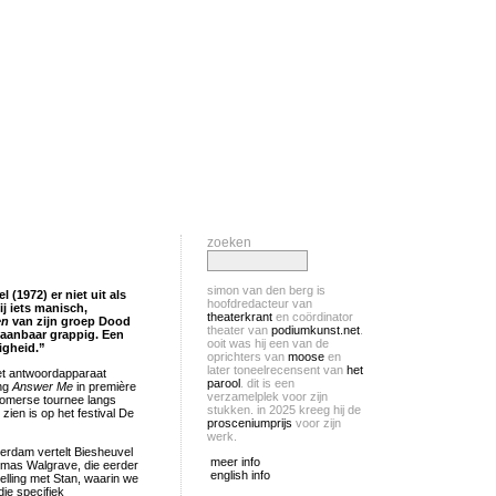
zoeken
simon van den berg is
 (1972) er niet uit als
hoofdredacteur van
ij iets manisch,
theaterkrant
en coördinator
en
van zijn groep Dood
theater van
podiumkunst.net
.
taanbaar grappig. Een
ooit was hij een van de
igheid.”
oprichters van
moose
en
later toneelrecensent van
het
het antwoordapparaat
parool
. dit is een
ing
Answer Me
in première
verzamelplek voor zijn
 zomerse tournee langs
stukken. in 2025 kreeg hij de
ien is op het festival De
prosceniumprijs
voor zijn
werk.
terdam vertelt Biesheuvel
meer info
homas Walgrave, die eerder
english info
elling met Stan, waarin we
ie specifiek