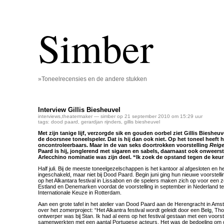
Simber
»Toneelrecensies en de andere stukken
Interview Gillis Biesheuvel
interviews
,
theatermaker
— simber op 21 september 2010 om 15:29 uur
tags:
dood paard
,
gerardjan rijnders
,
gillis biesheuvel
Met zijn tanige lijf, verzorgde sik en gouden oorbel ziet Gillis Biesheuvel
de doorsnee toneelspeler. Dat is hij dan ook niet. Op het toneel heeft h
oncontroleerbaars. Maar in de van seks doortrokken voorstelling
Reig
Paard is hij, jonglerend met sigaren en sabels, daarnaast ook onweers
Arlecchino nominatie was zijn deel. “Ik zoek de opstand tegen de keur
Half juli. Bij de meeste toneelgezelschappen is het kantoor al afgesloten en 
ingeschakeld, maar niet bij Dood Paard. Begin juni ging hun nieuwe voorstell
op het Alkantara festival in Lissabon en de spelers maken zich op voor een
Estland en Denemarken voordat de voorstelling in september in Nederland te z
Internationale Keuze in Rotterdam.
Aan een grote tafel in het atelier van Dood Paard aan de Herengracht in Ams
over het zomerproject: “Het Alkantra festival wordt geleidt door een Belg, T
ontwerper was bij Stan. Ik had al eens op het festival gestaan met een voorst
samenwerkten met een aantal Portugese acteurs. Het was de bedoeling om d