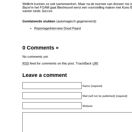
Wellicht kunnen ze ooit samenwerken. Maar na de tournee van
Answer me
e
Bazel
in het FOAM gaat Biesheuvel eerst een voorstelling maken met Kuno B
samen sinds
Succes
.
Gerelateerde stukken
(automagisch gegenereerd):
Reportage/interview Dood Paard
0 Comments
»
No comments yet.
RSS
feed for comments on this post.
TrackBack
URI
Leave a comment
Name (required)
Mail (will not be published) (required)
Website