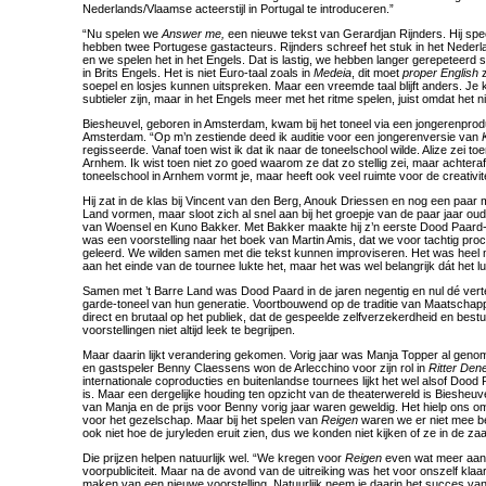
Nederlands/Vlaamse acteerstijl in Portugal te introduceren.”
“Nu spelen we
Answer me,
een nieuwe tekst van Gerardjan Rijnders. Hij spe
hebben twee Portugese gastacteurs. Rijnders schreef het stuk in het Nederla
en we spelen het in het Engels. Dat is lastig, we hebben langer gerepeteerd 
in Brits Engels. Het is niet Euro-taal zoals in
Medeia
, dit moet
proper English
z
soepel en losjes kunnen uitspreken. Maar een vreemde taal blijft anders. Je 
subtieler zijn, maar in het Engels meer met het ritme spelen, juist omdat het ni
Biesheuvel, geboren in Amsterdam, kwam bij het toneel via een jongerenpro
Amsterdam. “Op m’n zestiende deed ik auditie voor een jongerenversie van
regisseerde. Vanaf toen wist ik dat ik naar de toneelschool wilde. Alize zei to
Arnhem. Ik wist toen niet zo goed waarom ze dat zo stellig zei, maar achteraf
toneelschool in Arnhem vormt je, maar heeft ook veel ruimte voor de creativite
Hij zat in de klas bij Vincent van den Berg, Anouk Driessen en nog een paar 
Land vormen, maar sloot zich al snel aan bij het groepje van de paar jaar o
van Woensel en Kuno Bakker. Met Bakker maakte hij z’n eerste Dood Paard-
was een voorstelling naar het boek van Martin Amis, dat we voor tachtig pro
geleerd. We wilden samen met die tekst kunnen improviseren. Het was heel m
aan het einde van de tournee lukte het, maar het was wel belangrijk dát het lu
Samen met ’t Barre Land was Dood Paard in de jaren negentig en nul dé ver
garde-toneel van hun generatie. Voortbouwend op de traditie van Maatschapp
direct en brutaal op het publiek, dat de gespeelde zelfverzekerdheid en bestud
voorstellingen niet altijd leek te begrijpen.
Maar daarin lijkt verandering gekomen. Vorig jaar was Manja Topper al gen
en gastspeler Benny Claessens won de Arlecchino voor zijn rol in
Ritter Den
internationale coproducties en buitenlandse tournees lijkt het wel alsof Doo
is. Maar een dergelijke houding ten opzicht van de theaterwereld is Biesheu
van Manja en de prijs voor Benny vorig jaar waren geweldig. Het hielp ons o
voor het gezelschap. Maar bij het spelen van
Reigen
waren we er niet mee be
ook niet hoe de juryleden eruit zien, dus we konden niet kijken of ze in de zaa
Die prijzen helpen natuurlijk wel. “We kregen voor
Reigen
even wat meer aan
voorpubliciteit. Maar na de avond van de uitreiking was het voor onszelf klaar
maken van een nieuwe voorstelling. Natuurlijk neem je daarin het succes v