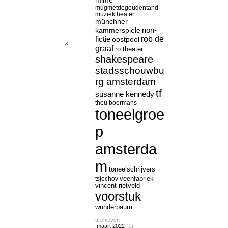
mime
mugmetdegoudentand
muziektheater
münchner
non-
kammerspiele
rob de
fictie
oostpool
graaf
ro theater
shakespeare
stadsschouwbu
rg amsterdam
tf
susanne kennedy
theu boermans
toneelgroe
p
amsterda
m
toneelschrijvers
tsjechov
veenfabriek
vincent rietveld
voorstuk
wunderbaum
archieven
maart 2022
(1)