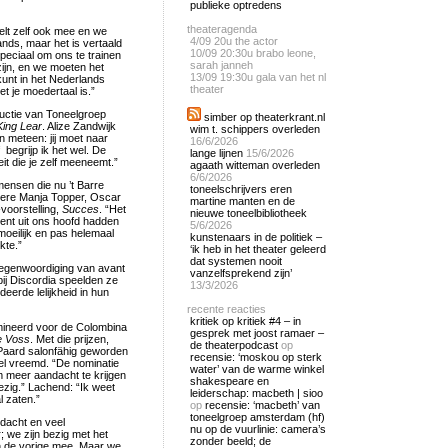
publieke optredens
theateragenda
elt zelf ook mee en we
4/09
20u the actor
nds, maar het is vertaald
10/09
20:30u brabo leone,
speciaal om ons te trainen
sarah janneh
ijn, en we moeten het
13/09
19:30u gala van het nl
kunt in het Nederlands
theater
et je moedertaal is.”
ductie van Toneelgroep
simber op theaterkrant.nl
King Lear
. Alize Zandwijk
wim t. schippers overleden
en meteen: jij moet naar
16/6/2026
 begrijp ik het wel. De
lange lijnen
15/6/2026
it die je zelf meeneemt.”
agaath witteman overleden
6/6/2026
mensen die nu ’t Barre
toneelschrijvers eren
udere Manja Topper, Oscar
martine manten en de
voorstelling,
Succes
. “Het
nieuwe toneelbibliotheek
cent uit ons hoofd hadden
5/6/2026
oeilijk en pas helemaal
kunstenaars in de politiek –
kte.”
‘ik heb in het theater geleerd
dat systemen nooit
tegenwoordiging van avant
vanzelfsprekend zijn’
ij Discordia speelden ze
13/3/2026
eerde lelijkheid in hun
recente reacties
kritiek op kritiek #4 – in
omineerd voor de Colombina
gesprek met joost ramaer –
e Voss
. Met die prijzen,
de theaterpodcast
op
d Paard salonfähig geworden
recensie: ‘moskou op sterk
vel vreemd. “De nominatie
water’ van de warme winkel
m meer aandacht te krijgen
shakespeare en
zig.” Lachend: “Ik weet
leiderschap: macbeth | sioo
l zaten.”
op
recensie: ‘macbeth’ van
toneelgroep amsterdam (hf)
dacht en veel
nu op de vuurlinie: camera’s
; we zijn bezig met het
zonder beeld; de
an de vorige mee. Maar we