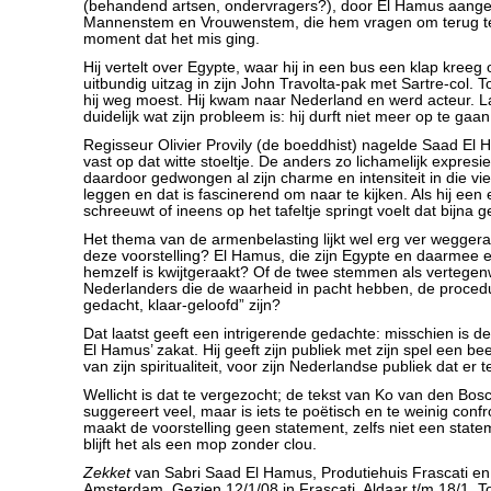
(behandend artsen, ondervragers?), door El Hamus aange
Mannenstem en Vrouwenstem, die hem vragen om terug te
moment dat het mis ging.
Hij vertelt over Egypte, waar hij in een bus een klap kreeg o
uitbundig uitzag in zijn John Travolta-pak met Sartre-col. T
hij weg moest. Hij kwam naar Nederland en werd acteur.
duidelijk wat zijn probleem is: hij durft niet meer op te gaan
Regisseur Olivier Provily (de boeddhist) nagelde Saad E
vast op dat witte stoeltje. De anders zo lichamelijk expresie
daardoor gedwongen al zijn charme en intensiteit in die vi
leggen en dat is fascinerend om naar te kijken. Als hij een 
schreeuwt of ineens op het tafeltje springt voelt dat bijna 
Het thema van de armenbelasting lijkt wel erg ver weggeraa
deze voorstelling? El Hamus, die zijn Egypte en daarmee 
hemzelf is kwijtgeraakt? Of de twee stemmen als vertege
Nederlanders die de waarheid in pacht hebben, de proced
gedacht, klaar-geloofd” zijn?
Dat laatst geeft een intrigerende gedachte: misschien is de
El Hamus’ zakat. Hij geeft zijn publiek met zijn spel een beet
van zijn spiritualiteit, voor zijn Nederlandse publiek dat er 
Wellicht is dat te vergezocht; de tekst van Ko van den Bosc
suggereert veel, maar is iets te poëtisch en te weinig con
maakt de voorstelling geen statement, zelfs niet een statem
blijft het als een mop zonder clou.
Zekket
van Sabri Saad El Hamus, Produtiehuis Frascati e
Amsterdam. Gezien 12/1/08 in Frascati. Aldaar t/m 18/1. T