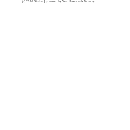
(c) 2026 Simber | powered by
WordPress
with
Barecity