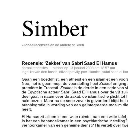
Simber
»Toneelrecensies en de andere stukken
Recensie: ‘Zekket’ van Sabri Saad El Hamus
parool
,
recensies
— simber op 13 januari 2008 om 18:57 uur
tags:
ko van den bosch
,
olivier provily
,
pax islamica
,
sabri saad el h
Gaan een boeddhist, een atheïst en een islamiet een voo
Nee, het is geen mop, de voorstelling heet
Zekket
en ging 
première in Frascati.
Zekket
is de derde in een serie van vi
de Egyptische acteur Sabri Saad El Hamus over de vijf zuil
deel gaat in naam over de zakat, de islamitische plicht tot
aalmoezen. Maar nu de serie zover is gevorderd blijkt het
autobiografie in wording van een geïntegreerde moslim die 
heeft.
El Hamus zit alleen in een witte ruimte, aan een witte tafel,
Is het een behandelkamer in een psychiatrische instelling?
verhoorkamer van een geheime dienst? Hij vertelt over t