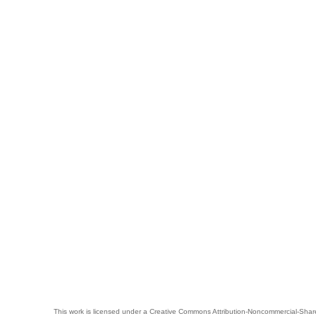
This work is licensed under a
Creative Commons Attribution-Noncommercial-Share