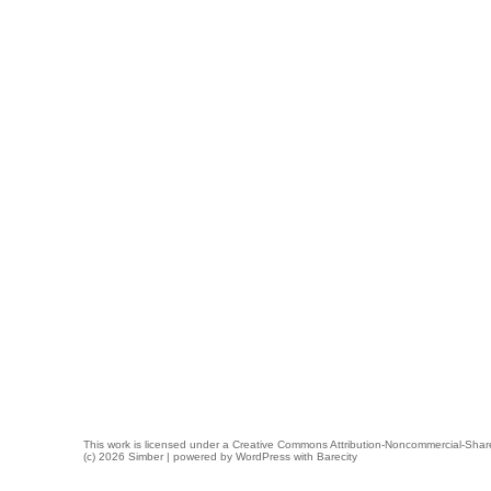
This work is licensed under a
Creative Commons Attribution-Noncommercial-Share
(c) 2026 Simber | powered by
WordPress
with
Barecity