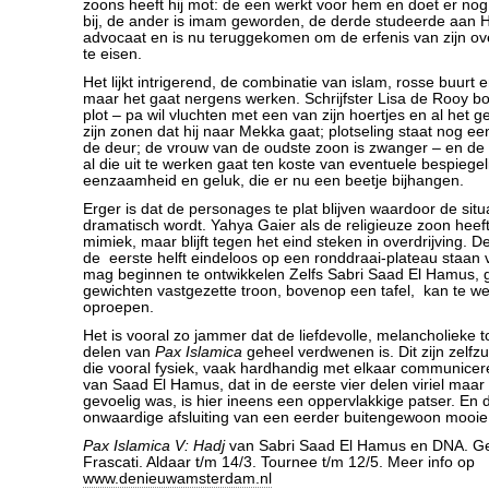
zoons heeft hij mot: de een werkt voor hem en doet er no
bij, de ander is imam geworden, de derde studeerde aan 
advocaat en is nu teruggekomen om de erfenis van zijn o
te eisen.
Het lijkt intrigerend, de combinatie van islam, rosse buurt 
maar het gaat nergens werken. Schrijfster Lisa de Rooy
plot – pa wil vluchten met een van zijn hoertjes en al het 
zijn zonen dat hij naar Mekka gaat; plotseling staat nog e
de deur; de vrouw van de oudste zoon is zwanger – en de t
al die uit te werken gaat ten koste van eventuele bespiege
eenzaamheid en geluk, die er nu een beetje bijhangen.
Erger is dat de personages te plat blijven waardoor de situ
dramatisch wordt. Yahya Gaier als de religieuze zoon heef
mimiek, maar blijft tegen het eind steken in overdrijving. D
de eerste helft eindeloos op een ronddraai-plateau staan v
mag beginnen te ontwikkelen Zelfs Sabri Saad El Hamus,
gewichten vastgezette troon, bovenop een tafel, kan te w
oproepen.
Het is vooral zo jammer dat de liefdevolle, melancholieke 
delen van
Pax Islamica
geheel verdwenen is. Dit zijn zelf
die vooral fysiek, vaak hardhandig met elkaar communice
van Saad El Hamus, dat in de eerste vier delen viriel maar
gevoelig was, is hier ineens een oppervlakkige patser. En d
onwaardige afsluiting van een eerder buitengewoon mooie 
Pax Islamica V: Hadj
van Sabri Saad El Hamus en DNA. Ge
Frascati. Aldaar t/m 14/3. Tournee t/m 12/5. Meer info op
www.denieuwamsterdam.nl