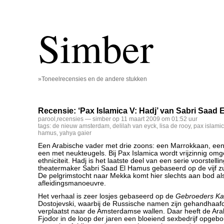
Simber
»Toneelrecensies en de andere stukken
Recensie: ‘Pax Islamica V: Hadj’ van Sabri Saa
parool
,
recensies
— simber op 11 maart 2009 om 01:52 uur
tags:
de nieuw amsterdam
,
delilah van eyck
,
lisa de rooy
,
pax islami
hamus
,
yahya gaier
Een Arabische vader met drie zoons: een Marrokkaan, ee
een met neukteugels. Bij Pax Islamica wordt vrijzinnig o
ethniciteit. Hadj is het laatste deel van een serie voorstell
theatermaker Sabri Saad El Hamus gebaseerd op de vijf zu
De pelgrimstocht naar Mekka komt hier slechts aan bod al
afleidingsmanoeuvre.
Het verhaal is zeer losjes gebaseerd op de
Gebroeders K
Dostojevski, waarbij de Russische namen zijn gehandhaafd,
verplaatst naar de Amsterdamse wallen. Daar heeft de A
Fjodor in de loop der jaren een bloeiend sexbedrijf opgebo