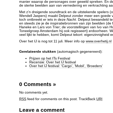
manier waarop de personages over geweld spreken. En de
de sterke beelden aan van vernedering en verkrachting aa
Met z’n dreigende soundtrack en de uitstekende spelers (
Wendell Jaspers) maakt Delpeut zonder meer een goede vo
toch ontbreekt er iets in deze
Nacht
. Delpeut bewandeld te
en steeds zie je de inspiratiebronnen van zijn beelden (de 
Haneke en Lars von Trier; de voorstellingen van Ivo van Ho
Toneelgroep Amsterdam hij ook regisseert) erdoorheen. 
veel lijkt te hebben, komt Delpeut tekort: eigenzinnigheid 
Over het IJ is nog tot 11 juli. Meer info op
www.overhetij.nl
Gerelateerde stukken
(automagisch gegenereerd):
Prijzen op het ITs Festival
Recensie: Over het IJ festival
Over het IJ festival: ‘Cargo’, ‘Mobil’, ‘Broeders’
0 Comments
»
No comments yet.
RSS
feed for comments on this post.
TrackBack
URI
Leave a comment