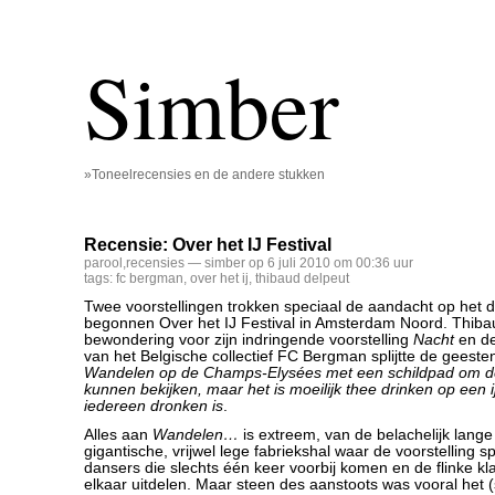
Simber
»Toneelrecensies en de andere stukken
Recensie: Over het IJ Festival
parool
,
recensies
— simber op 6 juli 2010 om 00:36 uur
tags:
fc bergman
,
over het ij
,
thibaud delpeut
Twee voorstellingen trokken speciaal de aandacht op het
begonnen Over het IJ Festival in Amsterdam Noord. Thiba
bewondering voor zijn indringende voorstelling
Nacht
en de
van het Belgische collectief FC Bergman splijtte de geeste
Wandelen op de Champs-Elysées met een schildpad om de
kunnen bekijken, maar het is moeilijk thee drinken op een i
iedereen dronken is
.
Alles aan
Wandelen…
is extreem, van de belachelijk lange 
gigantische, vrijwel lege fabriekshal waar de voorstelling spe
dansers die slechts één keer voorbij komen en de flinke kl
elkaar uitdelen. Maar steen des aanstoots was vooral het