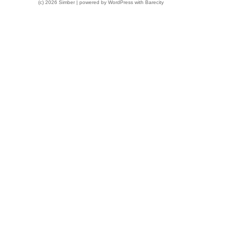
(c) 2026 Simber | powered by
WordPress
with
Barecity