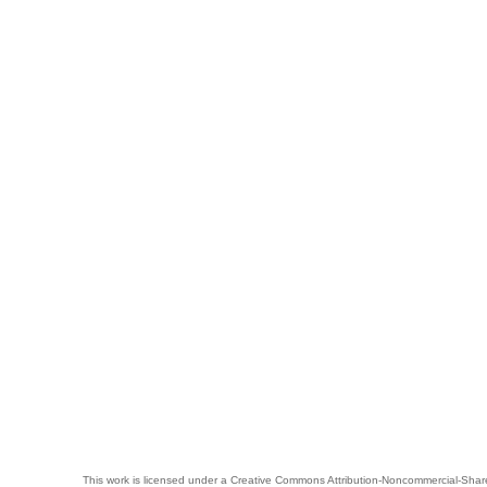
This work is licensed under a
Creative Commons Attribution-Noncommercial-Share