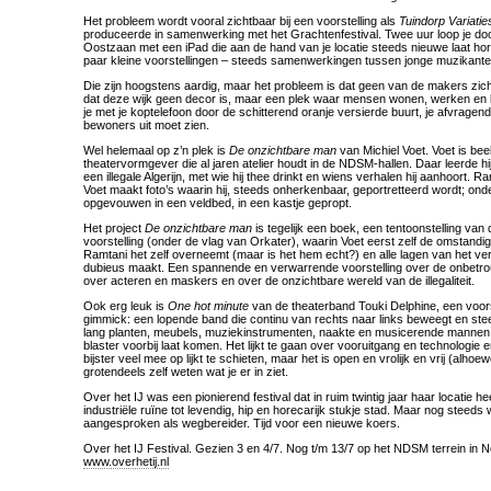
Het probleem wordt vooral zichtbaar bij een voorstelling als
Tuindorp Variatie
produceerde in samenwerking met het Grachtenfestival. Twee uur loop je doo
Oostzaan met een iPad die aan de hand van je locatie steeds nieuwe laat ho
paar kleine voorstellingen – steeds samenwerkingen tussen jonge muzikant
Die zijn hoogstens aardig, maar het probleem is dat geen van de makers zic
dat deze wijk geen decor is, maar een plek waar mensen wonen, werken en le
je met je koptelefoon door de schitterend oranje versierde buurt, je afvragen
bewoners uit moet zien.
Wel helemaal op z’n plek is
De onzichtbare man
van Michiel Voet. Voet is be
theatervormgever die al jaren atelier houdt in de NDSM-hallen. Daar leerde h
een illegale Algerijn, met wie hij thee drinkt en wiens verhalen hij aanhoort. 
Voet maakt foto’s waarin hij, steeds onherkenbaar, geportretteerd wordt; on
opgevouwen in een veldbed, in een kastje gepropt.
Het project
De onzichtbare man
is tegelijk een boek, een tentoonstelling van 
voorstelling (onder de vlag van Orkater), waarin Voet eerst zelf de omstandi
Ramtani het zelf overneemt (maar is het hem echt?) en alle lagen van het ver
dubieus maakt. Een spannende en verwarrende voorstelling over de onbetro
over acteren en maskers en over de onzichtbare wereld van de illegaliteit.
Ook erg leuk is
One hot minute
van de theaterband Touki Delphine, een voorste
gimmick: een lopende band die continu van rechts naar links beweegt en st
lang planten, meubels, muziekinstrumenten, naakte en musicerende mannen 
blaster voorbij laat komen. Het lijkt te gaan over vooruitgang en technologie 
bijster veel mee op lijkt te schieten, maar het is open en vrolijk en vrij (alhoe
grotendeels zelf weten wat je er in ziet.
Over het IJ was een pionierend festival dat in ruim twintig jaar haar locatie h
industriële ruïne tot levendig, hip en horecarijk stukje stad. Maar nog steeds
aangesproken als wegbereider. Tijd voor een nieuwe koers.
Over het IJ Festival. Gezien 3 en 4/7. Nog t/m 13/7 op het NDSM terrein in N
www.overhetij.nl