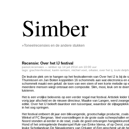
Simber
»Toneelrecensies en de andere stukken
Recensie: Over het IJ festival
parool
,
recensies
— simber op 14 juli 2014 om 10:00 uur
tags:
grachtenfestival
,
karim ramtani
,
michiel voet
,
orkater
,
over het ij
,
touki delph
De leukste plek om te hangen op het festivalterrein van Over het IJ is bij de
Thunnissen en Jan Boiten koppelden 16 schommels aan wat electronica en e
schommelt maakt een geluid: de toon van een stem of een korte melodie op e
meerdere mensen wiegt ontstaat een compositie. Slim, mooi, leuk om te doen
luisteren.
Het is een vrolijke belevenis op een verder nogal mat festival. Artistiek leid
vorig jaar afscheid en de nieuwe directeur, Maaike van Langen, werd zwange
editie. Over het IJ beleeft daardoor een tussenjaar, waardoor de slijtageple
in het oog springen.
Het festival ontbeert dit jaar een blikvangende, grootschalige productie, zo
Winkel of FC Bergman. Veel voorstellingen in de grote oude scheepshallen en
Noord stonden al eerder in de stad, zoals de goed ontvangen hangplekkun
Hond of het ontregelende theaterspel
Rule
van Emke Idema, of op Oerol, zoa
leuke Schotlandvan De Nieuwkomers van Orkater of
Een geschenk uit de h