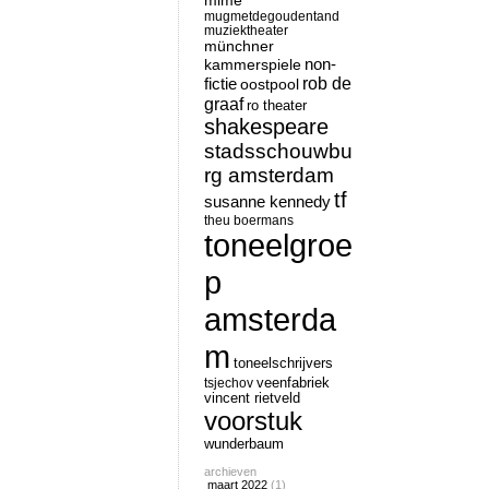
mime
mugmetdegoudentand
muziektheater
münchner
non-
kammerspiele
rob de
fictie
oostpool
graaf
ro theater
shakespeare
stadsschouwbu
rg amsterdam
tf
susanne kennedy
theu boermans
toneelgroe
p
amsterda
m
toneelschrijvers
tsjechov
veenfabriek
vincent rietveld
voorstuk
wunderbaum
archieven
maart 2022
(1)