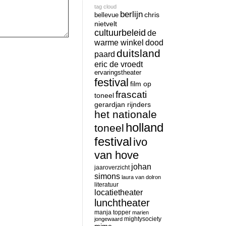
tag cloud
berlijn
chris
bellevue
nietvelt
cultuurbeleid
de
warme winkel
dood
duitsland
paard
eric de vroedt
ervaringstheater
festival
film op
frascati
toneel
gerardjan rijnders
het nationale
holland
toneel
festival
ivo
van hove
johan
jaaroverzicht
simons
laura van dolron
literatuur
locatietheater
lunchtheater
manja topper
marien
mightysociety
jongewaard