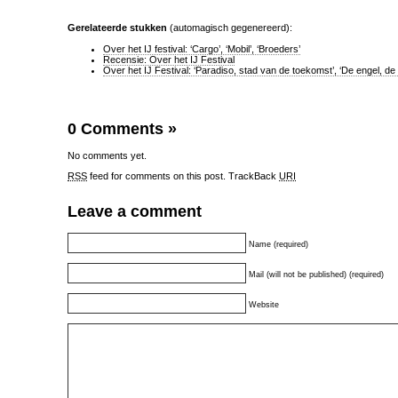
Gerelateerde stukken
(automagisch gegenereerd):
Over het IJ festival: ‘Cargo’, ‘Mobil’, ‘Broeders’
Recensie: Over het IJ Festival
Over het IJ Festival: ‘Paradiso, stad van de toekomst’, ‘De engel, de 
0 Comments
»
No comments yet.
RSS
feed for comments on this post.
TrackBack
URI
Leave a comment
Name (required)
Mail (will not be published) (required)
Website