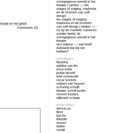
vormgegeven wereld in het
theater | simber
op
the
stages of staging, madonna
en de bronnen van self-
design
the stages of staging,
madonna en de bronnen
straat en het geluk’
van self-design | simber
op
Comments (0)
nu op de vuurlinie: camera’s
zonder beeld; de
vormgegeven wereld in het
theater
nico bakker
op
wat heeft
duitsland dat wij niet
hebben?
concullega's
8weekly
adeline van lier
erica smits
joukje akveld
loek zonneveld
oscar kocken
robbert van heuven
schuring schrijft
theater schrift lucifer
vincent kouters
wijbrand schaap
simber elders
del.icio.us
flickr
last.fm
linkedin
moose
twitter
xs4all