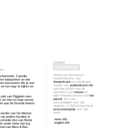
zoeken
ine
simon van den berg is
 schommels. Caecilia
hoofdredacteur van
en luidspreker en wie
theaterkrant
en coördinator
en instrument. Als je met
theater van
podiumkunst.net
.
 en om naar te kijken en
ooit was hij een van de
oprichters van
moose
en
later toneelrecensent van
het
er Lode van Piggelen nam
parool
. dit is een
r en mist nu haar eerste
verzamelplek voor zijn
kken aan de formule ineens
stukken. in 2025 kreeg hij de
prosceniumprijs
voor zijn
werk.
als eerder van De Warme
 op andere locaties in
meer info
stkomedie
Aso
van Bonte
english info
ls onder meer het erg
emel
van Berg & Bos.