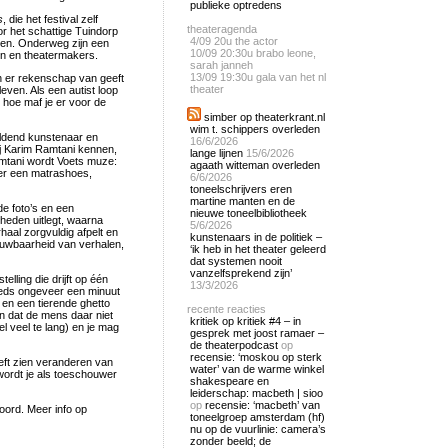
publieke optredens
s
, die het festival zelf
theateragenda
r het schattige Tuindorp
4/09
20u the actor
ren. Onderweg zijn een
10/09
20:30u brabo leone,
en en theatermakers.
sarah janneh
13/09
19:30u gala van het nl
h er rekenschap van geeft
theater
ven. Als een autist loop
d hoe maf je er voor de
simber op theaterkrant.nl
wim t. schippers overleden
eldend kunstenaar en
16/6/2026
ij Karim Ramtani kennen,
lange lijnen
15/6/2026
Ramtani wordt Voets muze:
agaath witteman overleden
der een matrashoes,
6/6/2026
toneelschrijvers eren
martine manten en de
de foto’s en een
nieuwe toneelbibliotheek
gheden uitlegt, waarna
5/6/2026
haal zorgvuldig afpelt en
kunstenaars in de politiek –
uwbaarheid van verhalen,
‘ik heb in het theater geleerd
dat systemen nooit
vanzelfsprekend zijn’
lling die drijft op één
13/3/2026
eeds ongeveer een minuut
en een tierende ghetto
recente reacties
en dat de mens daar niet
kritiek op kritiek #4 – in
wel veel te lang) en je mag
gesprek met joost ramaer –
de theaterpodcast
op
recensie: ‘moskou op sterk
eeft zien veranderen van
water’ van de warme winkel
 wordt je als toeschouwer
shakespeare en
leiderschap: macbeth | sioo
op
recensie: ‘macbeth’ van
oord. Meer info op
toneelgroep amsterdam (hf)
nu op de vuurlinie: camera’s
zonder beeld; de