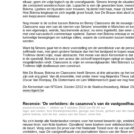
elkaar; geen zin volgt logisch op de voorafgaande. Simons brengt de situaties
die consistent wonderschoon zijn. Lopachin is een rijk geworden boer, meester
Bokma. Ljoebov en hij praten over trouwen, hij denkt met haar, maar zij heeft
Hoe Bokma leegloopt en zich tegelijk groot houdt, hoe De Brauw doet alsof ze 
een loepzuivere miniatuur.
Nog mooier is de scène tussen Bokma en Benny Claessens die de eeuwige s
Claessens was een van de sterren van Simons’ ensemble in München en keer
is een eigenwijze, weirde, fascinerende acteur; nu eens ingeleefd, dan weer
met veel sarcastisch commentaar spelend. Samen met Bokma ontstaat er ee
lummelige bewegingen en nukkige stiltes, waarin de contrasten tussen beiden
worden.
Want bij Simons gaat het in deze voorstelling om de wereldvisie van de pers
selfmade man, met geen grotere fantasie dan het het landgoed te kopen waar
Trofimov denkt vrijer, maar abstracter. Het mooie van deze
Kersentuin
is dat 
in de speelstijl. Bokma is een acteur die zichzelf beperkingen oplegt en da
mogelijkheden vindt. Claessens is vrijer en onnavolgbaarder. Met Bokma’s L
Trofimov blijft doelbewust een construct.
Met De Brauw, Bokma en Claessens heeft Simons al drie attracties op het ton
zijn ook erg goed. Van dit ensemble, met onder meer nog Alejandra Theus (al
Oscar Van Rompay, Els Dottermans en Lien Wildemeersch gaan we nog heel v
De Kersentuin
van NTGent. Gezien 22/12 in de Stadsschouwburg. Aldaar 23/1
www.ntgent.be
Recensie: ‘De verleiders: de casanova’s van de vastgoedfra
parool
,
recensies
— simber op 5 oktober 2012 om 00:34 uur
tags:
aat ceelen
,
bos theaterproducties
,
george van houts
,
gerben van der mare
pierre bokma
,
tom de ket
,
vasco van der boon
,
victor löw
Nu zo’n beetje alle Nederlandse romans voor het toneel bewerkt zijn, ontde
nieuwe bron: non-fictie boeken. Opvallend: twee boeken over witteboordencrimi
de beurt. Vorig seizoen
De prooi
van Het Nationale Toneel over de val van 
verleiders
, naar
De vastgoedfraude
van journalisten Vasco van der Boon en