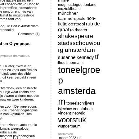
mime
n de laatste plaats een
d wat conservatieve Haagse
mugmetdegoudentand
 de première, ruimschoots
muziektheater
ste concurrent: Ivo van
münchner
atst hij ongebreidelde
non-
kammerspiele
teressant van.
rob de
fictie
oostpool
aag. Te zien in Amsterdam
graaf
ro theater
etoneel.nl
Comments (1)
shakespeare
stadsschouwbu
ond en Olympique
rg amsterdam
tf
lympique dramatique
,
susanne kennedy
theu boermans
 En later; “Wat is er
toneelgroe
net zo vaak een film als
s
biedt weer dezelfde
p
, dit keer verpakt in een
k.
amsterda
achterdoek, een abstracte
chuurtje waar rechts een
 zijn zwarte uniform met een
m
rouw en twee kinderen.
toneelschrijvers
 een zoon. De twee zoons
tsjechov
veenfabriek
die vroeger nogal opviel
vincent rietveld
ijn van Opstal en Tom
voorstuk
gt.
n korte zinnen, acteurs die
wunderbaum
Bokma is weergaloos
herbe als de
archieven
n moment psychologisch
maart 2022
(1)