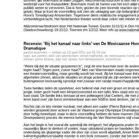
temmen, lijkt Boermans te willen zeggen.
Midzomernachtsdroom
is een niet i
wedstrijd voor het thuispubliek: Boermans moet de harten van het toch altij
publiek weten te veroveren. Dat is hem, gezien de zeer lovende reacties op
gelukt. Maar je kunt de voorstelling ook zien als uitdaging aan zijn belangrijk
Hove’s Toneelgroep Amsterdam. Tegenover diens realistische engagement pla
verbeeldingskracht. Het Nederlandse theater wordt daar zeker niet minder in
Midzomernachtsdroom
door Het Nationale Toneel. Gezien 11/11/11 in Den H
(Stadsschouwburg) 19-21/12. Tournee t/m 1/2/12. Meer info op
www.national
Recensie: ‘Bij het kanaal naar links’ van De Mexicaanse H
Dramatique
parool
,
recensies
— simber op 13 april 2011 om 01:10 uur
tags:
aat ceelen
,
alex van warmerdam
,
annet malherbe
,
de mexicaanse hond
,
o
orkater
,
pierre bokma
,
stijn van opstal
,
tom dewispelaere
,
toneelhuis
“Wees blij dat de situatie gespannen is”, zegt de ene buurman over de andere.
tegen haat? Tegen pure, zuiver haat?” Alex van Warmerdam maakt ongeveer 
een theatervoorstelling, maar gezellig wordt het nooit.
Bij het kanaal naar link
afgemeten zinnen, absurde situaties en droge acteerstijl als zijn eerdere werk
buitengewoon boosaardig sprookje met zowaar een randje maatschappijkritie
Twee families delen de speelvloer, een hellend vlak met een groen en bruin 
jungle. Ieder gezin heeft een éénpersoonsbed en een tafel, links staat een s
kast staat. De familie links bestaat uit een politieagent (Aat Ceelen), die met
leren band over zijn borst onmiskenbaar aan een NSB’er doet denken, zijn v
Rechts zijn ze iets minder nucleair, met alleen een vader (Pierre Bokma) en
worden gespeeld door acteurs van de Vlaamse groep Olympique Dramatique, 
door heftig toneelspel, maar in deze voorstelling hebben de twee mannen (St
Dewispelaere) precies die intense beheersing die Van Warmerdams stijl vraa
Aan het begin is het vooral die speelstijl die intrigeert; het afgepaste praten i
nauwelijks lijken te denken of voelen, maar uitsluitend praten en handelen. 
onderdanig als gluiperige vader die door zijn zoon wordt afgeblaft, Annet Mal
kalmeringspillenverslaafde moeder is een brok zenuwen, zonder dat het ee