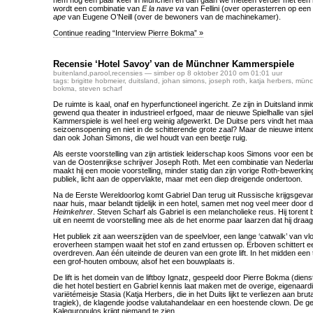
hem nog een paar keer in München en dan gaan we meteen verder met een ni
wordt een combinatie van
E la nave va
van Fellini (over operasterren op een
ape
van Eugene O’Neill (over de bewoners van de machinekamer).
Continue reading “Interview Pierre Bokma” »
Recensie ‘Hotel Savoy’ van de Münchner Kammerspiele
buitenland
,
parool
,
recensies
— simber op 8 oktober 2010 om 01:01 uur
tags:
brigitte hobmeier
,
duitsland
,
johan simons
,
joseph roth
,
katja herbers
,
münc
bokma
,
steven scharf
De ruimte is kaal, onaf en hyperfunctioneel ingericht. Ze zijn in Duitsland inm
gewend qua theater in industrieel erfgoed, maar de nieuwe Spielhalle van sj
Kammerspiele is wel heel erg weinig afgewerkt. De Duitse pers vindt het maa
seizoensopening en niet in de schitterende grote zaal? Maar de nieuwe inten
dan ook Johan Simons, die wel houdt van een beetje ruig.
Als eerste voorstelling van zijn artistiek leiderschap koos Simons voor een
van de Oostenrijkse schrijver Joseph Roth. Met een combinatie van Nederla
maakt hij een mooie voorstelling, minder statig dan zijn vorige Roth-bewerki
publiek, licht aan de oppervlakte, maar met een diep dreigende ondertoon.
Na de Eerste Wereldoorlog komt Gabriel Dan terug uit Russische krijgsgeva
naar huis, maar belandt tijdelijk in een hotel, samen met nog veel meer door
Heimkehrer
. Steven Scharf als Gabriel is een melancholieke reus. Hij toren
uit en neemt de voorstelling mee als de het enorme paar laarzen dat hij draag
Het publiek zit aan weerszijden van de speelvloer, een lange ‘catwalk’ van vlo
eroverheen stampen waait het stof en zand ertussen op. Erboven schittert e
overdreven. Aan één uiteinde de deuren van een grote lift. In het midden een
een grof-houten ombouw, alsof het een bouwplaats is.
De lift is het domein van de liftboy Ignatz, gespeeld door Pierre Bokma (diens
die het hotel bestiert en Gabriel kennis laat maken met de overige, eigenaar
variëtémeisje Stasia (Katja Herbers, die in het Duits lijkt te verliezen aan bruta
tragiek), de klagende joodse valutahandelaar en een hoestende clown. De g
Kaleguropulos krijgt niemand te zien.