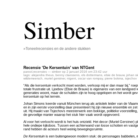
Simber
»Toneelrecensies en de andere stukken
Recensie ‘De Kersentuin’ van NTGent
parool
,
recensies
— simber op 2 januari 2016 om 23:42 uur
tags:
alejandra theus
,
benny claessens
,
els dottermans
,
elsie de brauw
,
johan s
wildemeersch
,
muriel gerstner
,
ntgent
,
oscar van rompay
,
pierre bokma
,
tsjechov
“Als die kersentuin verkocht moet worden, verkoop mij er dan maar bij,” roept 
totale frustratie uit. Ljoebov (Elsie de Brauw) is eigenares van een landgoed w
generaties woont, maar de schulden zijn te hoog opgelopen en het wordt geve
kersentuin op het terrein.
Johan Simons keerde vanuit München terug als artistiek leider van de Vlaa
en in zijn eerste voorstelling daar presenteert hij zijn nieuwe ensemble en zet
uit. Hij maakt van Tsjechovs meesterwerk een bokkige, politieke voorstelling,
de gevoelige manier waarop het stuk hier vaak wordt opgevoerd.
Al voor het verkocht wordt is het huis ontzield. Het decor (Muriel Gerstner) p
hele ondiepe kijkdoos. Tussen een achterwand van losse schotten en vastge
rand hebben de acteurs heel weinig bewegingsruimte.
De Kersentuin
is een buitengewoon modern stuk: de personages babbelen, m