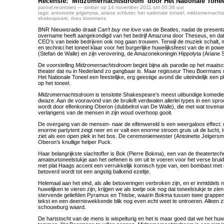
Recensie: ‘Midzomernachtsdroom’ door Het Nationale Tone
parool
,
recensies
— simber op 14 november 2011 om 00:36 uur
tags:
antoinette jelgersma
,
ariane schluter
,
het nationale toneel
,
midzomernacht
shakespeare
,
theu boermans
BNR Nieuwsradio draait
Can’t buy me love
van de Beatles, nadat de presenta
overname heeft aangekondigd van het bedrijf Amazona door Theseus, en dat
CEO’s van beide bedrijven ook nog gaan trouwen. Terwijl de muziek schalt, 
en technici het toneel klaar voor het burgerlijke huwelijksfeest van de in po
(Stefan de Walle) en zijn verovering, de Amazonekoningin Hippolyta (Ariane S
De voorstelling
Midzomernachtsdroom
begint bijna als parodie op het maats
theater dat nu in Nederland zo gangbaar is. Maar regisseur Theu Boermans m
Het Nationale Toneel een feestelijke, erg geestige avond die uiteindelijk een pl
op het toneel.
Midzomernachtsdroom
is tenslotte Shakespeare’s meest uitbundige komedie
dwaze. Aan de vooravond van de bruiloft verdwalen allerlei types in een spr
wordt door elfenkoning Oberon (dubbelrol van De Walle), die met wat tovenarij
verlangens van de mensen in zijn woud overhoop gooit.
De overgang van de mensen- naar de elfenwereld is een weergaloos effect: de
enorme partytent zeigt neer en er valt een enorme stroom gruis uit de lucht, t
ziet als een open plek in het bos. De ceremoniemeester (Antoinette Jelgersm
Oberon’s knullige helper Puck.
Haar belangrijkste slachtoffer is Bok (Pierre Bokma), een van de theatertechn
amateurtoneelstukje aan het oefenen is om uit te voeren voor het verse bru
met plat Haags accent een verrukkelijk komisch type van, een bombast met ee
betoverd wordt tot een angstig balkend ezeltje.
Helemaal aan het eind, als alle betoveringen verbroken zijn, en er inmiddels n
huwelijken te vieren zijn, krijgen we als toetje ook nog dat toneelstukje te zie
stervende geliefden Pyramus en Thisbe, waarin Bokma tussen twee grappen 
tekst en een deerniswekkende blik nog even echt weet te ontroeren. Alleen zij
schouwburg waard.
De hartstocht van de mens is wispelturig en het is maar goed dat we het huw