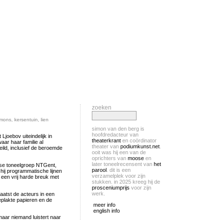
zoeken
imons
,
kersentuin
,
lien
simon van den berg is
hoofdredacteur van
Ljoebov uiteindelijk in
theaterkrant
en coördinator
aar haar familie al
theater van
podiumkunst.net
.
ild, inclusief de beroemde
ooit was hij een van de
oprichters van
moose
en
later toneelrecensent van
het
mse toneelgroep NTGent,
parool
. dit is een
 hij programmatische lijnen
verzamelplek voor zijn
 een vrij harde breuk met
stukken. in 2025 kreeg hij de
prosceniumprijs
voor zijn
werk.
laatst de acteurs in een
plakte papieren en de
meer info
english info
aar niemand luistert naar