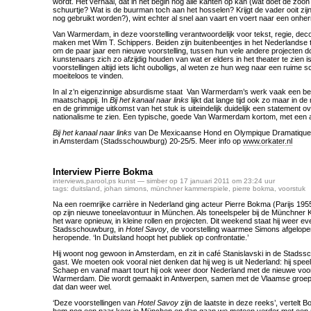
wordt. Het verhaal, dat in het begin nog alle kanten op kan (wat doet de zoon d
schuurtje? Wat is de buurman toch aan het hosselen? Krijgt de vader ooit zi
nog gebruikt worden?), wint echter al snel aan vaart en voert naar een onherro
Van Warmerdam, in deze voorstelling verantwoordelijk voor tekst, regie, deco
maken met Wim T. Schippers. Beiden zijn buitenbeentjes in het Nederlandse 
om de paar jaar een nieuwe voorstelling, tussen hun vele andere projecten do
kunstenaars zich zo afzijdig houden van wat er elders in het theater te zien 
voorstellingen altijd iets licht oubolligs, al weten ze hun weg naar een ruime 
moeiteloos te vinden.
In al z’n eigenzinnige absurdisme staat Van Warmerdam’s werk vaak een be
maatschappij. In
Bij het kanaal naar links
lijkt dat lange tijd ook zo maar in d
en de grimmige uitkomst van het stuk is uiteindelijk duidelijk een statement ove
nationalisme te zien. Een typische, goede Van Warmerdam kortom, met een a
Bij het kanaal naar links
van De Mexicaanse Hond en Olympique Dramatique. 
in Amsterdam (Stadsschouwburg) 20-25/5. Meer info op
www.orkater.nl
Interview Pierre Bokma
interviews
,
parool
,
ps kunst
— simber op 17 januari 2011 om 23:24 uur
tags:
duitsland
,
johan simons
,
münchner kammerspiele
,
pierre bokma
,
voorstuk
Na een roemrijke carrière in Nederland ging acteur Pierre Bokma (Parijs 1
op zijn nieuwe toneelavontuur in München. Als toneelspeler bij de Münchner K
het ware opnieuw, in kleine rollen en projecten. Dit weekend staat hij weer e
Stadsschouwburg, in
Hotel Savoy
, de voorstelling waarmee Simons afgelop
heropende. ‘In Duitsland hoopt het publiek op confrontatie.’
Hij woont nog gewoon in Amsterdam, en zit in café Stanislavski in de Stads
gast. We moeten ook vooral niet denken dat hij weg is uit Nederland: hij speel
Schaep en vanaf maart tourt hij ook weer door Nederland met de nieuwe voor
Warmerdam. Die wordt gemaakt in Antwerpen, samen met de Vlaamse groep
dat dan weer wel.
‘Deze voorstellingen van
Hotel Savoy
zijn de laatste in deze reeks’, vertelt B