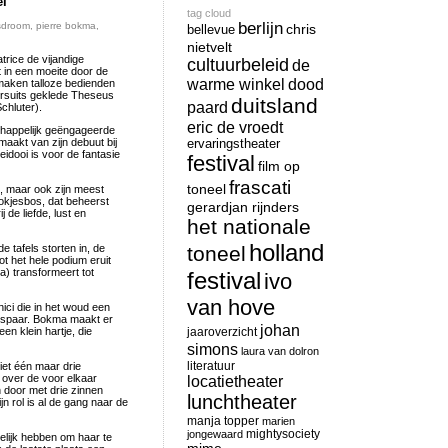
el
tag cloud
berlijn
sdroom
,
pierre bokma
,
chris
bellevue
nietvelt
trice de vijandige
cultuurbeleid
de
 in een moeite door de
warme winkel
dood
maken talloze bedienden
wersuits geklede Theseus
duitsland
paard
chluter).
eric de vroedt
chappelijk geëngageerde
aakt van zijn debuut bij
ervaringstheater
eidooi is voor de fantasie
festival
film op
frascati
toneel
, maar ook zijn meest
ookjesbos, dat beheerst
gerardjan rijnders
 de liefde, lust en
het nationale
holland
 tafels storten in, de
toneel
ot het hele podium eruit
a) transformeert tot
festival
ivo
van hove
ici die in het woud een
idspaar. Bokma maakt er
johan
n klein hartje, die
jaaroverzicht
simons
laura van dolron
literatuur
iet één maar drie
n over de voor elkaar
locatietheater
door met drie zinnen
lunchtheater
n rol is al de gang naar de
manja topper
marien
mightysociety
jongewaard
elijk hebben om haar te