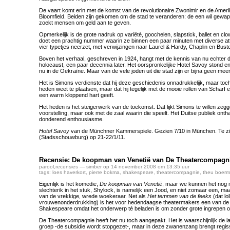
De vaart komt erin met de komst van de revolutionaire Zwonimir en de Ameri
Bloomfield. Beiden zijn gekomen om de stad te veranderen: de een wil gewa
zoekt mensen om geld aan te geven.
Opmerkelijk is de grote nadruk op variëté, goochelen, slapstick, ballet en clo
doet een prachtig nummer waarin ze binnen een paar minuten met diverse at
vier typetjes neerzet, met verwijzingen naar Laurel & Hardy, Chaplin en Bust
Boven het verhaal, geschreven in 1924, hangt met de kennis van nu echter d
holocaust, een paar decennia later. Het oorspronkelijke Hotel Savoy stond en
nu in de Oekraïne. Maar van de vele joden uit die stad zijn er bijna geen meer 
Het is Simons verdienste dat hij deze geschiedenis onnadrukkelijk, maar to
heden weet te plaatsen, maar dat hij tegelijk met de mooie rollen van Scharf 
een warm kloppend hart geeft.
Het heden is het steigerwerk van de toekomst. Dat lijkt Simons te willen zegg
voorstelling, maar ook met de zaal waarin die speelt. Het Duitse publiek ontha
donderend enthousiasme.
Hotel Savoy
van de Münchner Kammerspiele. Gezien 7/10 in München. Te z
(Stadsschouwburg) op 21-22/1/11.
Recensie: De koopman van Venetië van De Theatercompagn
parool
,
recensies
— simber op 14 november 2008 om 13:35 uur
tags:
loes haverkort
,
pierre bokma
,
shakespeare
,
theatercompagnie
,
theu boer
Eigenlijk is het komedie,
De koopman van Venetië
, maar we kunnen het nog m
slechterik in het stuk, Shylock, is namelijk een Jood, en niet zomaar een, ma
van de vrekkige, wrede woekeraar. Net als
Het temmen van de feeks
(dat lol
vrouwenonderdrukking) is het voor hedendaagse theatermakers een van de 
Shakespeare omdat het onderwerp té beladen is om zonder grote ingrepen o
De Theatercompagnie heeft het nu toch aangepakt. Het is waarschijnlijk de la
groep -de subsidie wordt stopgezet-, maar in deze zwanenzang brengt reg