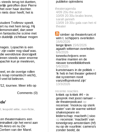
publieke optredens
 steeds terug tot duetten,
lijk getroffen door Pierre
theateragenda
 het over haar dochter.
4/09
20u the actor
niets door heeft; het is
10/09
20:30u brabo leone,
sarah janneh
tudent Trofimov speelt.
13/09
19:30u gala van het nl
t nu met hem terug. Hij
theater
 demonstratief, dan weer
n fantastische scène met
simber op theaterkrant.nl
 duidelijk zichtbaar mogen
wim t. schippers overleden
16/6/2026
lange lijnen
15/6/2026
onages. Lopachin is een
agaath witteman overleden
 zijn vader nog slaaf was.
6/6/2026
die wereldvisie doorsijpelt
toneelschrijvers eren
arbinnen steeds weer enorme
martine manten en de
opachin kun je meeleven,
nieuwe toneelbibliotheek
5/6/2026
kunstenaars in de politiek –
eel, en de overige rollen
‘ik heb in het theater geleerd
s knap romantisch wicht),
dat systemen nooit
eel lol beleven.
vanzelfsprekend zijn’
13/3/2026
2, tournee. Meer info op
recente reacties
Comments (0)
kritiek op kritiek #4 – in
gesprek met joost ramaer –
ude’
de theaterpodcast
op
recensie: ‘moskou op sterk
water’ van de warme winkel
l
,
leopold witte
,
non-fictie
,
shakespeare en
leiderschap: macbeth | sioo
kken theatermakers een
op
recensie: ‘macbeth’ van
naliteit zijn het eerst aan
toneelgroep amsterdam (hf)
ABN-Amro en nu
De
nu op de vuurlinie: camera’s
 Gerben van der Marel.
zonder beeld; de