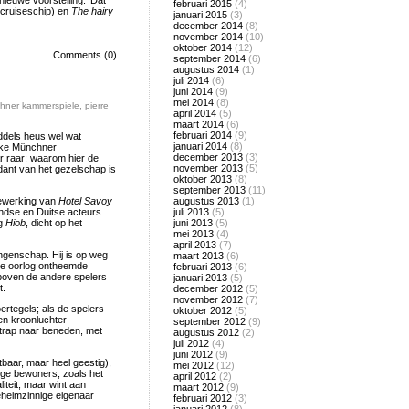
euwe voorstelling.’ Dat
februari 2015
(4)
 cruiseschip) en
The hairy
januari 2015
(3)
december 2014
(8)
november 2014
(10)
oktober 2014
(12)
Comments (0)
september 2014
(6)
augustus 2014
(1)
juli 2014
(6)
juni 2014
(9)
mei 2014
(8)
hner kammerspiele
,
pierre
april 2014
(5)
maart 2014
(6)
februari 2014
(9)
iddels heus wel wat
januari 2014
(8)
ieke Münchner
december 2013
(3)
r raar: waarom hier de
november 2013
(5)
dant van het gezelschap is
oktober 2013
(8)
september 2013
(11)
 bewerking van
Hotel Savoy
augustus 2013
(1)
ndse en Duitse acteurs
juli 2013
(5)
ng
Hiob
, dicht op het
juni 2013
(5)
mei 2013
(4)
april 2013
(7)
ngenschap. Hij is op weg
maart 2013
(6)
 de oorlog ontheemde
februari 2013
(6)
t boven de andere spelers
januari 2013
(5)
t.
december 2012
(5)
november 2012
(7)
ertegels; als de spelers
oktober 2012
(5)
en kroonluchter
september 2012
(9)
 trap naar beneden, met
augustus 2012
(2)
juli 2012
(4)
juni 2012
(9)
tbaar, maar heel geestig),
mei 2012
(12)
dige bewoners, zoals het
april 2012
(2)
liteit, maar wint aan
maart 2012
(9)
eheimzinnige eigenaar
februari 2012
(3)