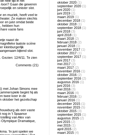
e hele tijd in het
oktober 2020
(1)
jn loon? Gaan die geweren
september 2020
(1)
epelijk en sinister slot.
juni 2020
(1)
juni 2019
(2)
r en muziek, heeft veel te
maart 2019
(1)
theater. Ze maken slechts
december 2018
(1)
or en juist omdat beide
oktober 2018
(1)
is, hebben hun
september 2018
(1)
schare vaste fans
juni 2018
(3)
april 2018
(1)
maart 2018
(2)
etje naast de
februari 2018
(2)
e magnifieke laatste scène
januari 2018
(1)
r kleinburgerlijk
november 2017
(1)
angenaam bijtend slot.
oktober 2017
(1)
september 2017
(1)
Gezien: 12/4/11. Te zien
juni 2017
(3)
mei 2017
(2)
Comments (21)
maart 2017
(2)
november 2016
(1)
oktober 2016
(2)
september 2016
(2)
augustus 2016
(1)
juni 2016
(3)
955) met Johan Simons mee
mei 2016
(3)
ammerspiele begint hij als
maart 2016
(4)
ven twee keer in de
februari 2016
(1)
en oktober het gezelschap
januari 2016
(1)
december 2015
(1)
november 2015
(5)
schouwburg als een vaste
oktober 2015
(3)
t nog in ’t Spaanse
september 2015
(1)
stelling van Alex van
augustus 2015
(2)
 Olympique Dramatique,
juni 2015
(2)
mei 2015
(1)
april 2015
(2)
okma. ‘In juni spelen we
maart 2015
(4)