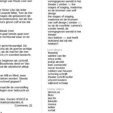
eorge van Houts voor een
vormgegeven wereld in het
theater | simber
op
the
stages of staging, madonna
 Victor Löw zijn ieder
en de bronnen van self-
 Leopold Witte, Tom de Ket
design
onages die gebaseerd zijn
the stages of staging,
 gecondenseerd, net als hun
madonna en de bronnen
urs geven zelf al toe dat
van self-design | simber
op
nu op de vuurlinie: camera’s
zonder beeld; de
ddeals (met
vormgegeven wereld in het
et gaat steeds gaat over
theater
de rechtszaal waar ze ter
nico bakker
op
wat heeft
duitsland dat wij niet
hebben?
en gerechtvaardigd. De
okma als de goeroe-achtige
concullega's
k als de
macher
die met
8weekly
 in z’n voordeel beslecht.
adeline van lier
erica smits
s beginnen als zichzelf,
joukje akveld
et Bouwfonds deed en Van
loek zonneveld
l die uitstekend uitlegt
oscar kocken
robbert van heuven
schuring schrijft
an Will en Mind, twee
theater schrift lucifer
etrokken worden. Steeds
vincent kouters
e schreef gegaan?
wijbrand schaap
raal die de voorstelling
simber elders
ologen over hebzucht en
del.icio.us
flickr
last.fm
ies. Gezien 4/10/12 in
linkedin
eaterproducties.nl
.
moose
Comments (3)
twitter
xs4all