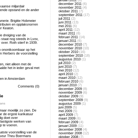
januari 2012
(8)
december 2011
(6)
kaanse miljardair
november 2011
(4)
pende opstand en de ander
oktober 2011
(7)
september 2011
(17)
juli 2011
(2)
wnerie. Brigitte Hobmeier
juni 2011
(13)
tributen en opplaksnorren
mei 2011
(6)
er Keaton.
april 2011
(12)
maart 2011
(8)
e dreiging van de
februari 2011
(14)
 staat nog steeds in Lvov,
januari 2011
(6)
over. Roth stierf in 1939.
december 2010
(7)
november 2010
(10)
ch onontkoombaar op het
oktober 2010
(16)
en Herbers de voorstelling
september 2010
(18)
augustus 2010
(1)
juli 2010
(2)
en, niet alleen met de
juni 2010
(7)
alde het in ieder geval met
mei 2010
(12)
april 2010
(2)
maart 2010
(12)
ien in Amsterdam
februari 2010
(6)
januari 2010
(7)
Comments (0)
december 2009
(8)
november 2009
(6)
ie
oktober 2009
(9)
september 2009
(9)
mans
augustus 2009
(1)
juni 2009
(5)
aar moeilijk zo zien. De
mei 2009
(5)
ar de ergste karikatuur
april 2009
(7)
lig doet over
maart 2009
(6)
lastigste werken van
februari 2009
(4)
p te voeren.
januari 2009
(11)
december 2008
(4)
atste voorstelling van de
november 2008
(12)
isseur Theu Boermans
oktober 2008
(7)