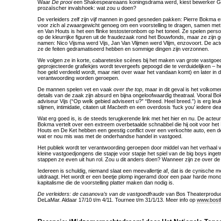
Waar
De prooi
een Shakespeareaans koningsdrama werd, kiest bewerker G
prozaïscher invalshoek: wat zou u doen?
De verleiders zelf zijn vijf mannen in goed gesneden pakken: Pierre Bokma en
voor zich al zwaargewicht genoeg om een voorstelling te dragen, samen met
en Van Houts is het een flinke testosteronbom op het toneel. Ze spelen pers
op de kleurrijke figuren uit de fraudezaak rond het Bouwfonds, maar ze zijn
namen: Nico Vijsma werd Vijs, Jan Van Vlijmen werd Vlijm, enzovoort. De acte
ze de feiten gedramatiseerd hebben en sommige dingen zijn verzonnen.
We volgen ze in korte, cabareteske scènes bij het maken van grote vastgoe
geprojecteerde grafiekjes wordt tevergeefs gepoogd die te verduidelijken – h
hoe geld verdeeld wordt, maar niet over waar het vandaan komt) en later in 
verantwoording worden geroepen.
De mannen spelen vet en vaak
over the top
, maar in dit geval is het volkom
details van de zaak zijn absurd en bijna ongeloofwaardig theatraal. Vooral B
adviseur Vijs (“Op welk gebied adviseert u?” “Breed. Heel breed.”) is erg leu
slijmen, intimidatie, citaten uit
Macbeth
en een overdosis ‘fuck you’ iedere deal
Wat erg goed is, is de steeds terugkerende link met het hier en nu. De acteur
Bokma vertelt over een extreem overbetaalde schnabbel die hij ooit voor h
Houts en De Ket hebben een geestig conflict over een verkochte auto, een dea
wat er nou mis was met de onderhandse handel in vastgoed.
Het publiek wordt ter verantwoording geroepen door middel van het verhaal v
kleine vastgoedjongens die stapje voor stapje het spiel van de big boys ing
stappen ze even uit hun rol. Zou u dit anders doen? Wanneer zijn ze over d
Iedereen is schuldig, niemand slaat een meevallertje af, dat is de cynische mo
uitdraagt. Het wordt er een beetje plomp ingeramd door een paar harde mon
kapitalisme die de voorstelling platter maken dan nodig is.
De verleiders: de casanova’s van de vastgoedfraude
van Bos Theaterproduct
DeLaMar. Aldaar 17/10 t/m 4/11. Tournee t/m 31/1/13. Meer info op
www.bosth