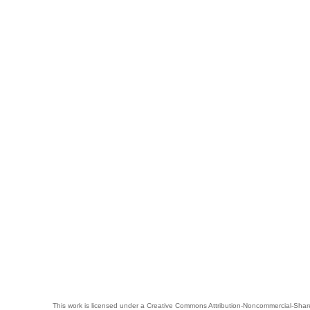
This work is licensed under a
Creative Commons Attribution-Noncommercial-Share