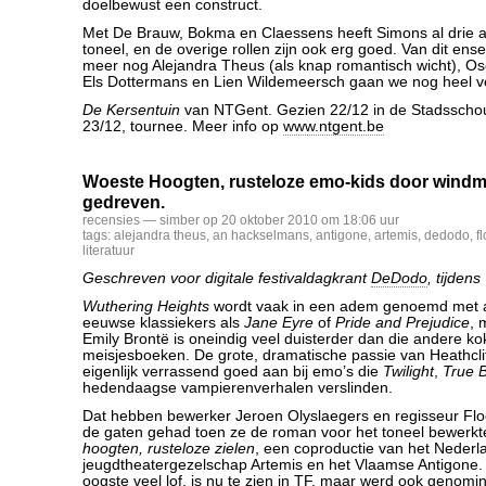
doelbewust een construct.
Met De Brauw, Bokma en Claessens heeft Simons al drie at
toneel, en de overige rollen zijn ook erg goed. Van dit en
meer nog Alejandra Theus (als knap romantisch wicht), O
Els Dottermans en Lien Wildemeersch gaan we nog heel vee
De Kersentuin
van NTGent. Gezien 22/12 in de Stadsscho
23/12, tournee. Meer info op
www.ntgent.be
Woeste Hoogten, rusteloze emo-kids door windm
gedreven.
recensies
— simber op 20 oktober 2010 om 18:06 uur
tags:
alejandra theus
,
an hackselmans
,
antigone
,
artemis
,
dedodo
,
f
literatuur
Geschreven voor digitale festivaldagkrant
DeDodo
, tijden
Wuthering Heights
wordt vaak in een adem genoemd met 
eeuwse klassiekers als
Jane Eyre
of
Pride and Prejudice
, 
Emily Brontë is oneindig veel duisterder dan die andere ko
meisjesboeken. De grote, dramatische passie van Heathclif
eigenlijk verrassend goed aan bij emo’s die
Twilight
,
True 
hedendaagse vampierenverhalen verslinden.
Dat hebben bewerker Jeroen Olyslaegers en regisseur Fl
de gaten gehad toen ze de roman voor het toneel bewerkt
hoogten, rusteloze zielen
, een coproductie van het Nederl
jeugdtheatergezelschap Artemis en het Vlaamse Antigone. 
oogste veel lof, is nu te zien in TF, maar werd ook genomi