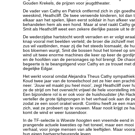
Gouden Krekels, de prijzen voor jeugdtheater.
De vader van Cathy en Patrick ontfermd zich in zijn goedh
weeskind, Heathcliff. De twee verwende kinderen, tot dan
elkaar aan het spelen, lijken eerst solidair in hun afkeer v
behandelen hem als een hond. Maar al snel raakt Cathy ge
Smit als Heathcliff weet een zekere dierlijke passie uit te d
De wederzijdse hartstocht wordt verraden en er volgt wraa
knap vooral met beelden verteld; de broer die zichzelf met
zus wil vastbinden, maar zij die het steeds losmaakt, de h
bos bloemen wurgt, Smit die bossen hout het toneel op smi
wind uit twee enorme machines die keer op keer de gordi
en de hoofden van de personages op hol brengt. De chao
begeerte is te beangstigend voor Cathy en ze trouwt met 
degelijke Edgar.
Het werkt vooral omdat Alejandra Theus Cathy sympathiek
Koud twee jaar van de toneelschool zet ze hier een pracht
neer. ‘Jouw wil maakt jou heel mooi’, zegt Heathcliff over
ze de strijd om het overwicht vrijwel de hele voorstelling i
Een bijzondere rol is er ook voor de huishoudster (An Hack
verteller de grote tijdsprongen in het verhaal ook aan de p
zodat ze een soort orakel wordt. Continu heeft ze een ma
zich, wat ze probeert op te vouwen. Maar nooit krijgt ze haar
komt de wind er weer tussendoor.
In de TF-selectie is
Woeste hoogten
een vreemde eend in d
prangende actuele kwesties op het toneel, maar een mooi 
verhaal, voor jonge mensen van alle leeftijden. Maar voor
hun eigen hartverscheurende leven.