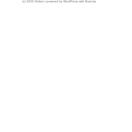
(c) 2026 Simber | powered by
WordPress
with
Barecity