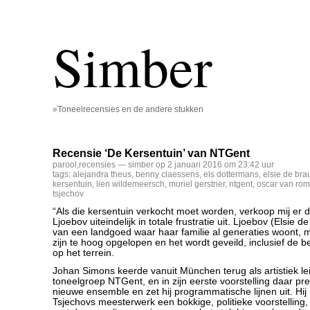
Simber
»Toneelrecensies en de andere stukken
Recensie ‘De Kersentuin’ van NTGent
parool
,
recensies
— simber op 2 januari 2016 om 23:42 uur
tags:
alejandra theus
,
benny claessens
,
els dottermans
,
elsie de bra
kersentuin
,
lien wildemeersch
,
muriel gerstner
,
ntgent
,
oscar van ro
tsjechov
“Als die kersentuin verkocht moet worden, verkoop mij er d
Ljoebov uiteindelijk in totale frustratie uit. Ljoebov (Elsie 
van een landgoed waar haar familie al generaties woont, 
zijn te hoog opgelopen en het wordt geveild, inclusief de
op het terrein.
Johan Simons keerde vanuit München terug als artistiek l
toneelgroep NTGent, en in zijn eerste voorstelling daar pres
nieuwe ensemble en zet hij programmatische lijnen uit. Hi
Tsjechovs meesterwerk een bokkige, politieke voorstelling,