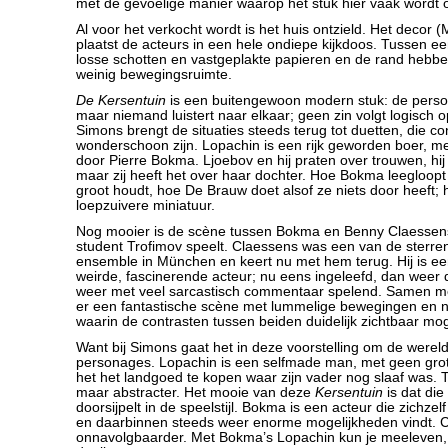
met de gevoelige manier waarop het stuk hier vaak wordt
Al voor het verkocht wordt is het huis ontzield. Het decor (
plaatst de acteurs in een hele ondiepe kijkdoos. Tussen 
losse schotten en vastgeplakte papieren en de rand hebbe
weinig bewegingsruimte.
De Kersentuin
is een buitengewoon modern stuk: de pers
maar niemand luistert naar elkaar; geen zin volgt logisch
Simons brengt de situaties steeds terug tot duetten, die co
wonderschoon zijn. Lopachin is een rijk geworden boer, mee
door Pierre Bokma. Ljoebov en hij praten over trouwen, hij
maar zij heeft het over haar dochter. Hoe Bokma leegloopt 
groot houdt, hoe De Brauw doet alsof ze niets door heeft; 
loepzuivere miniatuur.
Nog mooier is de scène tussen Bokma en Benny Claessen
student Trofimov speelt. Claessens was een van de sterre
ensemble in München en keert nu met hem terug. Hij is ee
weirde, fascinerende acteur; nu eens ingeleefd, dan weer 
weer met veel sarcastisch commentaar spelend. Samen m
er een fantastische scène met lummelige bewegingen en nu
waarin de contrasten tussen beiden duidelijk zichtbaar m
Want bij Simons gaat het in deze voorstelling om de wereld
personages. Lopachin is een selfmade man, met geen grot
het het landgoed te kopen waar zijn vader nog slaaf was. Tr
maar abstracter. Het mooie van deze
Kersentuin
is dat die
doorsijpelt in de speelstijl. Bokma is een acteur die zichze
en daarbinnen steeds weer enorme mogelijkheden vindt. Cl
onnavolgbaarder. Met Bokma’s Lopachin kun je meeleven, T