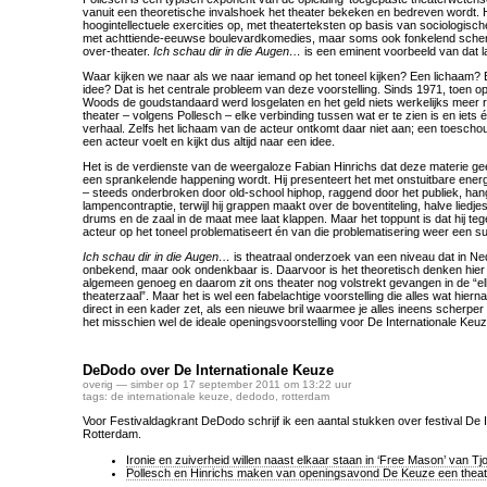
vanuit een theoretische invalshoek het theater bekeken en bedreven wordt. 
hoogintellectuele exercities op, met theaterteksten op basis van sociologis
met achttiende-eeuwse boulevardkomedies, maar soms ook fonkelend scherp 
over-theater.
Ich schau dir in die Augen…
is een eminent voorbeeld van dat l
Waar kijken we naar als we naar iemand op het toneel kijken? Een lichaam? 
idee? Dat is het centrale probleem van deze voorstelling. Sinds 1971, toen op
Woods de goudstandaard werd losgelaten en het geld niets werkelijks meer re
theater – volgens Pollesch – elke verbinding tussen wat er te zien is en iets é
verhaal. Zelfs het lichaam van de acteur ontkomt daar niet aan; een toescho
een acteur voelt en kijkt dus altijd naar een idee.
Het is de verdienste van de weergaloze Fabian Hinrichs dat deze materie geen
een sprankelende happening wordt. Hij presenteert het met onstuitbare energ
– steeds onderbroken door old-school hiphop, raggend door het publiek, ha
lampencontraptie, terwijl hij grappen maakt over de boventiteling, halve liedjes
drums en de zaal in de maat mee laat klappen. Maar het toppunt is dat hij tegeli
acteur op het toneel problematiseert én van die problematisering weer een s
Ich schau dir in die Augen…
is theatraal onderzoek van een niveau dat in Ned
onbekend, maar ook ondenkbaar is. Daarvoor is het theoretisch denken hier t
algemeen genoeg en daarom zit ons theater nog volstrekt gevangen in de “ell
theaterzaal”. Maar het is wel een fabelachtige voorstelling die alles wat hierna
direct in een kader zet, als een nieuwe bril waarmee je alles ineens scherper
het misschien wel de ideale openingsvoorstelling voor De Internationale Keuz
DeDodo over De Internationale Keuze
overig
— simber op 17 september 2011 om 13:22 uur
tags:
de internationale keuze
,
dedodo
,
rotterdam
Voor Festivaldagkrant DeDodo schrijf ik een aantal stukken over festival De 
Rotterdam.
Ironie en zuiverheid willen naast elkaar staan in ‘Free Mason’ van T
Pollesch en Hinrichs maken van openingsavond De Keuze een theate