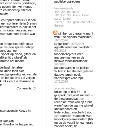
publieke optredens
Het levert soms gortdroge,
che geschriften vermengd
theateragenda
en ideeënrijk theater-
4/09
20u the actor
aatste.
10/09
20:30u brabo leone,
sarah janneh
Een representatie? Of een
13/09
19:30u gala van het nl
 een conferentie in Bretton
theater
presenteert, is ook in het
chts louter fantasie, een
simber op theaterkrant.nl
uwer kan nooit voelen wat
wim t. schippers overleden
16/6/2026
 droge kost blijft, maar
lange lijnen
15/6/2026
ie als een speels college
agaath witteman overleden
ngend aan een
6/6/2026
 speelt op piano, gitaar en
toneelschrijvers eren
jkertijd zichzelf als
martine manten en de
ublieme act maakt.
nieuwe toneelbibliotheek
5/6/2026
erland niet alleen
kunstenaars in de politiek –
e lande toch niet
‘ik heb in het theater geleerd
endige gezelligheid van de
dat systemen nooit
 op het festival zal volgen
vanzelfsprekend zijn’
 kunt zien. En daarmee is
13/3/2026
e.
Comments (0)
recente reacties
kritiek op kritiek #4 – in
gesprek met joost ramaer –
de theaterpodcast
op
recensie: ‘moskou op sterk
water’ van de warme winkel
shakespeare en
Internationale Keuze in
leiderschap: macbeth | sioo
op
recensie: ‘macbeth’ van
toneelgroep amsterdam (hf)
jon Rockon
nu op de vuurlinie: camera’s
rfilosofische happening
zonder beeld; de