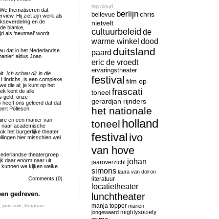
tag cloud
. We thematiseren dat
berlijn
chris
bellevue
rview. Hij ziet zijn werk als
sekseverdeling en de
nietvelt
 de blanke,
cultuurbeleid
de
jd als ‘neutraal’ wordt
warme winkel
dood
duitsland
eau dat in het Nederlandse
paard
manier’ aldus Joan
eric de vroedt
ervaringstheater
it.
Ich schau dir in die
festival
 Hinrichs, is een complexe
film op
we die al; je kunt op het
frascati
ek kent de alle
toneel
s geld, onze
gerardjan rijnders
 heeft ons geleerd dat dat
het nationale
pert Pollesch.
aire en een manier van
holland
toneel
en naar academische
k het burgerlijke theater
festival
ivo
ellingen hier misschien wel
van hove
 Nederlandse theatergroep
johan
k daar enorm naar uit.
jaaroverzicht
an kunnen we kijken welke
simons
laura van dolron
Comments (0)
literatuur
locatietheater
een gedreven.
lunchtheater
manja topper
,
joris smit
,
literatuur
marien
mightysociety
jongewaard