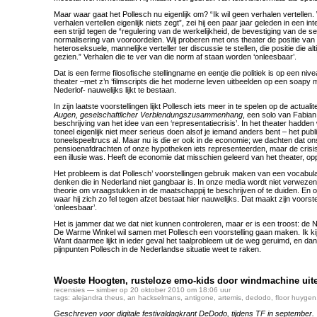
Maar waar gaat het Pollesch nu eigenlijk om? “Ik wil geen verhalen vertellen
verhalen vertellen eigenlijk niets zegt”, zei hij een paar jaar geleden in een inte
een strijd tegen de “regulering van de werkelijkheid, de bevestiging van de 
normalisering van vooroordelen. Wij proberen met ons theater de positie van
heteroseksuele, mannelijke verteller ter discussie te stellen, die positie die alti
gezien.” Verhalen die te ver van die norm af staan worden ‘onleesbaar’.
Dat is een ferme filosofische stellingname en eentje die politiek is op een niv
theater –met z’n ‘filmscripts die het moderne leven uitbeelden op een soapy 
Nederlof- nauwelijks lijkt te bestaan.
In zijn laatste voorstellingen lijkt Pollesch iets meer in te spelen op de actualite
Augen, geselschaftlicher Verblendungszusammenhang
, een solo van Fabian
beschrijving van het idee van een ‘representatiecrisis’. In het theater hadden 
toneel eigenlijk niet meer serieus doen alsof je iemand anders bent – het publi
toneelspeeltrucs al. Maar nu is die er ook in de economie; we dachten dat on
pensioenafdrachten of onze hypotheken iets representeerden, maar de crisis
een illusie was. Heeft de economie dat misschien geleerd van het theater, op
Het probleem is dat Pollesch’ voorstellingen gebruik maken van een vocabul
denken die in Nederland niet gangbaar is. In onze media wordt niet verwez
theorie om vraagstukken in de maatschappij te beschrijven of te duiden. En oo
waar hij zich zo fel tegen afzet bestaat hier nauwelijks. Dat maakt zijn voorst
‘onleesbaar’.
Het is jammer dat we dat niet kunnen controleren, maar er is een troost: de
De Warme Winkel wil samen met Pollesch een voorstelling gaan maken. Ik kij
Want daarmee lijkt in ieder geval het taalprobleem uit de weg geruimd, en d
pijnpunten Pollesch in de Nederlandse situatie weet te raken.
Woeste Hoogten, rusteloze emo-kids door windmachine uit
recensies
— simber op 20 oktober 2010 om 18:06 uur
tags:
alejandra theus
,
an hackselmans
,
antigone
,
artemis
,
dedodo
,
floor huygen
Geschreven voor digitale festivaldagkrant
DeDodo
, tijdens TF in september.