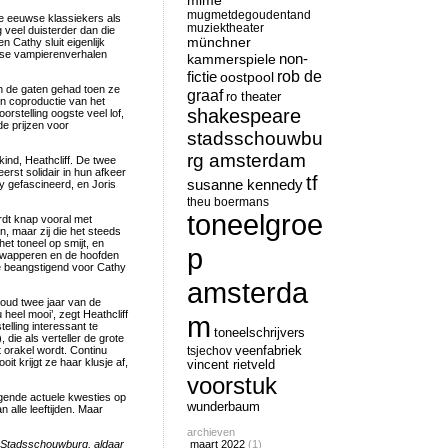
mime
mugmetdegoudentand
 eeuwse klassiekers als
muziektheater
 veel duisterder dan die
münchner
 Cathy sluit eigenlijk
se vampierenverhalen
non-
kammerspiele
rob de
fictie
oostpool
n de gaten gehad toen ze
graaf
ro theater
en coproductie van het
shakespeare
stelling oogste veel lof,
e prijzen voor
stadsschouwbu
rg amsterdam
ind, Heathcliff. De twee
erst solidair in hun afkeer
tf
susanne kennedy
y gefascineerd, en Joris
theu boermans
toneelgroe
rdt knap vooral met
n, maar zij die het steeds
et toneel op smijt, en
p
t wapperen en de hoofden
e beangstigend voor Cathy
amsterda
oud twee jaar van de
 heel mooi’, zegt Heathcliff
m
elling interessant te
toneelschrijvers
die als verteller de grote
t orakel wordt. Continu
tsjechov
veenfabriek
t krijgt ze haar klusje af,
vincent rietveld
voorstuk
gende actuele kwesties op
wunderbaum
 alle leeftijden. Maar
archieven
e Stadsschouwburg, aldaar
maart 2022
(1)