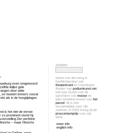
zoeken
e
simon van den berg is
hoofdredacteur van
houwburg even omgetoverd
theaterkrant
en coördinator
elfde lelijke gele
theater van
podiumkunst.net
.
vangen door witte
ooit was hij een van de
t, ze moeten immers vooral
oprichters van
moose
en
ekt als in de hoogtijdagen
later toneelrecensent van
het
parool
. dit is een
verzamelplek voor zijn
stukken. in 2025 kreeg hij de
d is het niet de eerste
prosceniumprijs
voor zijn
zo prominent stond hij
werk.
 voorstelling
Der perfekte
inrichs – maar Hinrichs
meer info
english info
schap’ in Gießen, waar