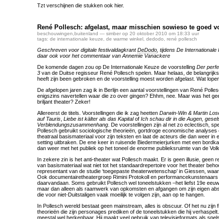
Tzt verschijnen die stukken ook hier.
René Pollesch: afgelast, maar misschien sowieso te goed v
beschouwingen
,
buitenland
— simber op 20 oktober 2010 om 18:33 uur
tags:
de internationale keuze
,
de warme winkel
,
dedodo
,
rené pollesch
Geschreven voor digitale festivaldagkrant
DeDodo
, tijdens De International
daar ook voor het commentaar van Annemie Vanackere
De komende dagen zou op De Internationale Keuze de voorstelling
Der perfe
3
van de Duitse regisseur René Pollesch spelen. Maar helaas, de belangrijkst
heeft zijn been gebroken en de voorstelling moest worden afgelast. Wat lop
De afgelopen jaren zag ik in Berlijn een aantal voorstellingen van René Polle
enigszins navertellen waar die zo over gingen? Ehhm, nee. Maar was het gees
briljant theater? Zeker!
Allereerst de titels. Voorstellingen die ik zag heetten
Darwin-Win & Martin Los
auf Tauris
,
Liebe ist kälter als das Kapital
of
Ich schau dir in die Augen,
gesels
Verblendungszusammenhang
. De voorstellingen zijn al net zo eclectisch, s
Pollesch gebruikt sociologische theorieën, gortdroge economische analyses 
theatraal basismateriaal voor zijn teksten en laat de acteurs die dan weer in 
setting uitbraken. De ene keer in ruisende Biedermeierjurken met een bordk
dan weer met het publiek op het toneel de enorme publieksruimte van de Volk
In zekere zin is het anti-theater wat Pollesch maakt. Er is geen illusie, geen r
van basismateriaal wat niet tot het standaardrepertoire voor het theater behoor
representant van de studie ‘toegepaste theaterwetenschap’ in Giessen, waar 
Ook documentairetheatergroep Rimini Protokoll en performancekunstenaa
daarvandaan. Soms gebruikt Pollesch wel toneelstukken –het liefst 19e ee
maar dan alleen als raamwerk van opkomsten en afgangen om zijn eigen abst
die voor niet-Duitstaligen vaak moeilijk te volgen zijn, aan op te hangen.
In Pollesch wereld bestaat geen mainstream, alles is obscuur. Of het nu zijn fi
theorieën die zijn personages prediken of de toneelstukken die hij verhaspel
meestal wel herkenbaar. Hij maakt veel gebruik van televisieformats als spe