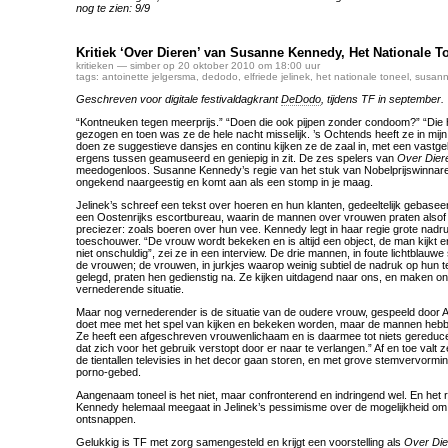
nog te zien: 9/9
Kritiek ‘Over Dieren’ van Susanne Kennedy, Het Nationale T
kritieken
— simber op 20 oktober 2010 om 18:00 uur
tags:
antoinette jelgersma
,
dedodo
,
elfriede jelinek
,
het nationale toneel
,
susann
Geschreven voor digitale festivaldagkrant
DeDodo
, tijdens TF in september.
“Kontneuken tegen meerprijs.” “Doen die ook pijpen zonder condoom?” “Die he
gezogen en toen was ze de hele nacht misselijk. ’s Ochtends heeft ze in mijn
doen ze suggestieve dansjes en continu kijken ze de zaal in, met een vastgeb
ergens tussen geamuseerd en geniepig in zit. De zes spelers van
Over Dier
meedogenloos. Susanne Kennedy’s regie van het stuk van Nobelprijswinnares 
ongekend naargeestig en komt aan als een stomp in je maag.
Jelinek’s schreef een tekst over hoeren en hun klanten, gedeeltelijk gebasee
een Oostenrijks escortbureau, waarin de mannen over vrouwen praten alsof he
preciezer: zoals boeren over hun vee. Kennedy legt in haar regie grote nadru
toeschouwer. “De vrouw wordt bekeken en is altijd een object, de man kijkt en 
niet onschuldig”, zei ze in een interview. De drie mannen, in foute lichtblau
de vrouwen; de vrouwen, in jurkjes waarop weinig subtiel de nadruk op hun t
gelegd, praten hen gedienstig na. Ze kijken uitdagend naar ons, en maken o
vernederende situatie.
Maar nog vernederender is de situatie van de oudere vrouw, gespeeld door A
doet mee met het spel van kijken en bekeken worden, maar de mannen hebbe
Ze heeft een afgeschreven vrouwenlichaam en is daarmee tot niets gereduc
dat zich voor het gebruik verstopt door er naar te verlangen.” Af en toe valt z
de tientallen televisies in het decor gaan storen, en met grove stemvervormi
porno-gebed.
Aangenaam toneel is het niet, maar confronterend en indringend wel. En het 
Kennedy helemaal meegaat in Jelinek’s pessimisme over de mogelijkheid om a
ontsnappen.
Gelukkig is TF met zorg samengesteld en krijgt een voorstelling als
Over Die