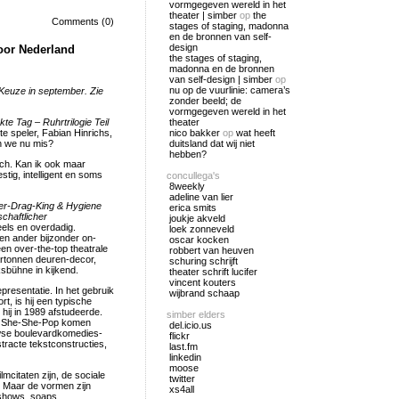
vormgegeven wereld in het
theater | simber
op
the
Comments (0)
stages of staging, madonna
en de bronnen van self-
design
oor Nederland
the stages of staging,
madonna en de bronnen
van self-design | simber
op
nu op de vuurlinie: camera’s
e Keuze in september. Zie
zonder beeld; de
vormgegeven wereld in het
kte Tag – Ruhrtrilogie Teil
theater
e speler, Fabian Hinrichs,
nico bakker
op
wat heeft
en we nu mis?
duitsland dat wij niet
hebben?
sch. Kan ik ook maar
tig, intelligent en soms
concullega's
8weekly
adeline van lier
er-Drag-King & Hygiene
erica smits
chaftlicher
joukje akveld
peels en overdadig.
loek zonneveld
en ander bijzonder on-
oscar kocken
een over-the-top theatrale
robbert van heuven
artonnen deuren-decor,
schuring schrijft
sbühne in kijkend.
theater schrift lucifer
vincent kouters
epresentatie. In het gebruik
wijbrand schaap
t, is hij een typische
hij in 1989 afstudeerde.
simber elders
rs She-She-Pop komen
del.icio.us
uwse boulevardkomedies-
flickr
racte tekstconstructies,
last.fm
linkedin
moose
lmcitaten zijn, de sociale
twitter
t. Maar de vormen zijn
xs4all
lshows, soaps.