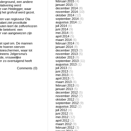
februari 2015
(4)
Underground, een andere
januari 2015
(3)
lativering werd
december 2014
(8)
ie van Heidegger, waar
november 2014
(10)
 het grofvuil werd gezet.
oktober 2014
(12)
september 2014
(6)
ten
van regisseur Ola
augustus 2014
(1)
ani ziet prostitutie
juli 2014
(6)
uten leert de zelfverkozen
juni 2014
(9)
de betekent: een
mei 2014
(8)
er van aangewezen zijn
april 2014
(5)
maart 2014
(6)
 het spel om. De mannen
februari 2014
(9)
 De hoeren sterven
januari 2014
(8)
visieschermen, waar tot
december 2013
(3)
 ineens Jelgersma’s
november 2013
(5)
de, vrouwelijke
oktober 2013
(8)
er zo overtuigend heeft
september 2013
(11)
augustus 2013
(1)
juli 2013
(5)
Comments (0)
juni 2013
(5)
mei 2013
(4)
april 2013
(7)
maart 2013
(6)
februari 2013
(6)
januari 2013
(5)
december 2012
(5)
november 2012
(7)
oktober 2012
(5)
september 2012
(9)
augustus 2012
(2)
juli 2012
(4)
juni 2012
(9)
mei 2012
(12)
april 2012
(2)
maart 2012
(9)
februari 2012
(3)