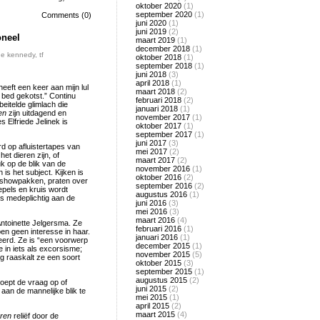
oktober 2020
(1)
september 2020
(1)
Comments (0)
juni 2020
(1)
juni 2019
(2)
oneel
maart 2019
(1)
december 2018
(1)
e kennedy
,
tf
oktober 2018
(1)
september 2018
(1)
juni 2018
(3)
april 2018
(1)
eft een keer aan mijn lul
maart 2018
(2)
 bed gekotst.” Continu
februari 2018
(2)
eitelde glimlach die
januari 2018
(1)
en
zijn uitdagend en
november 2017
(1)
Elfriede Jelinek is
oktober 2017
(1)
september 2017
(1)
juni 2017
(3)
rd op afluistertapes van
mei 2017
(2)
t dieren zijn, of
maart 2017
(2)
k op de blik van de
november 2016
(1)
is het subject. Kijken is
oktober 2016
(2)
we showpakken, praten over
september 2016
(2)
epels en kruis wordt
augustus 2016
(1)
ns medeplichtig aan de
juni 2016
(3)
mei 2016
(3)
maart 2016
(4)
ntoinette Jelgersma. Ze
februari 2016
(1)
n geen interesse in haar.
januari 2016
(1)
eerd. Ze is “een voorwerp
december 2015
(1)
e in iets als excorsisme;
november 2015
(5)
ng raaskalt ze een soort
oktober 2015
(3)
september 2015
(1)
augustus 2015
(2)
roept de vraag op of
juni 2015
(2)
an de mannelijke blik te
mei 2015
(1)
april 2015
(2)
maart 2015
(4)
ren
reliëf door de