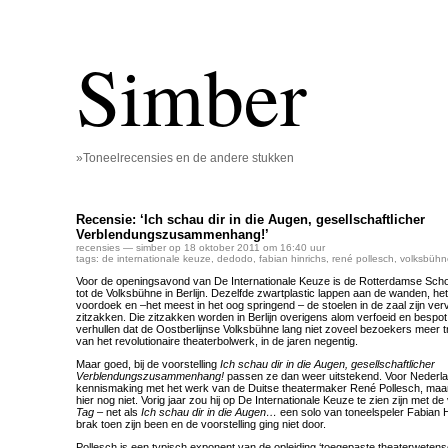
Simber
»Toneelrecensies en de andere stukken
Recensie: ‘Ich schau dir in die Augen, gesellschaftlicher
Verblendungszusammenhang!’
recensies
— simber op 18 oktober 2011 om 16:40 uur
tags:
de internationale keuze
,
dedodo
,
fabian hinrichs
,
rené pollesch
,
volksbühn
Voor de openingsavond van De Internationale Keuze is de Rotterdamse Sc
tot de Volksbühne in Berlijn. Dezelfde zwartplastic lappen aan de wanden, hetz
voordoek en –het meest in het oog springend – de stoelen in de zaal zijn ver
zitzakken. Die zitzakken worden in Berlijn overigens alom verfoeid en bespo
verhullen dat de Oostberlijnse Volksbühne lang niet zoveel bezoekers meer tr
van het revolutionaire theaterbolwerk, in de jaren negentig.
Maar goed, bij de voorstelling
Ich schau dir in die Augen
, gesellschaftlicher
Verblendungszusammenhang!
passen ze dan weer uitstekend. Voor Nederlan
kennismaking met het werk van de Duitse theatermaker René Pollesch, maar 
hier nog niet. Vorig jaar zou hij op De Internationale Keuze te zien zijn met de
Tag
– net als
Ich schau dir in die Augen…
een solo van toneelspeler Fabian H
brak toen zijn been en de voorstelling ging niet door.
Pollesch is een typisch exponent van de opleiding ‘toegepaste theaterweten