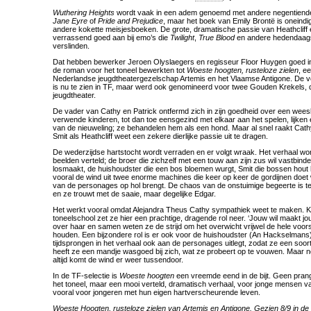
Wuthering Heights
wordt vaak in een adem genoemd met andere negentiende
Jane Eyre
of
Pride and Prejudice
, maar het boek van Emily Brontë is oneindig
andere kokette meisjesboeken. De grote, dramatische passie van Heathcliff en
verrassend goed aan bij emo’s die
Twilight
,
True Blood
en andere hedendaag
verslinden.
Dat hebben bewerker Jeroen Olyslaegers en regisseur Floor Huygen goed i
de roman voor het toneel bewerkten tot
Woeste hoogten, rusteloze zielen
, e
Nederlandse jeugdtheatergezelschap Artemis en het Vlaamse Antigone. De voor
is nu te zien in TF, maar werd ook genomineerd voor twee Gouden Krekels, d
jeugdtheater.
De vader van Cathy en Patrick ontfermd zich in zijn goedheid over een weesk
verwende kinderen, tot dan toe eensgezind met elkaar aan het spelen, lijken e
van de nieuweling; ze behandelen hem als een hond. Maar al snel raakt Cath
Smit als Heathcliff weet een zekere dierlijke passie uit te dragen.
De wederzijdse hartstocht wordt verraden en er volgt wraak. Het verhaal wo
beelden verteld; de broer die zichzelf met een touw aan zijn zus wil vastbinde
losmaakt, de huishoudster die een bos bloemen wurgt, Smit die bossen hout h
vooral de wind uit twee enorme machines die keer op keer de gordijnen doe
van de personages op hol brengt. De chaos van de onstuimige begeerte is t
en ze trouwt met de saaie, maar degelijke Edgar.
Het werkt vooral omdat Alejandra Theus Cathy sympathiek weet te maken. K
toneelschool zet ze hier een prachtige, dragende rol neer. ‘Jouw wil maakt jou
over haar en samen weten ze de strijd om het overwicht vrijwel de hele voorst
houden. Een bijzondere rol is er ook voor de huishoudster (An Hackselmans), 
tijdsprongen in het verhaal ook aan de personages uitlegt, zodat ze een soor
heeft ze een mandje wasgoed bij zich, wat ze probeert op te vouwen. Maar nooi
altijd komt de wind er weer tussendoor.
In de TF-selectie is
Woeste hoogten
een vreemde eend in de bijt. Geen pran
het toneel, maar een mooi verteld, dramatisch verhaal, voor jonge mensen van
vooral voor jongeren met hun eigen hartverscheurende leven.
Woeste Hoogten, rusteloze zielen van Artemis en Antigone. Gezien 8/9 in d