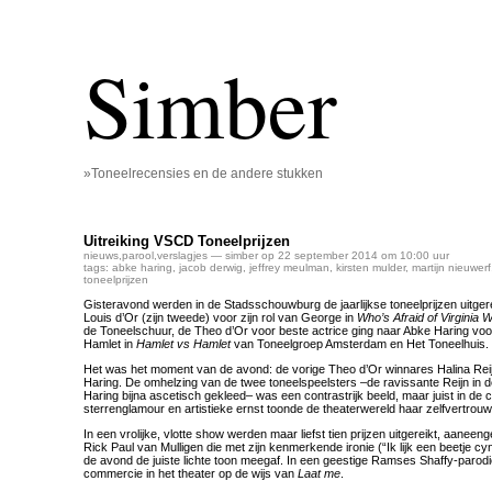
Simber
»Toneelrecensies en de andere stukken
Uitreiking VSCD Toneelprijzen
nieuws
,
parool
,
verslagjes
— simber op 22 september 2014 om 10:00 uur
tags:
abke haring
,
jacob derwig
,
jeffrey meulman
,
kirsten mulder
,
martijn nieuwerf
toneelprijzen
Gisteravond werden in de Stadsschouwburg de jaarlijkse toneelprijzen uitge
Louis d’Or (zijn tweede) voor zijn rol van George in
Who’s Afraid of Virginia 
de Toneelschuur, de Theo d’Or voor beste actrice ging naar Abke Haring voo
Hamlet in
Hamlet vs Hamlet
van Toneelgroep Amsterdam en Het Toneelhuis.
Het was het moment van de avond: de vorige Theo d’Or winnares Halina Reijn 
Haring. De omhelzing van de twee toneelspeelsters –de ravissante Reijn in 
Haring bijna ascetisch gekleed– was een contrastrijk beeld, maar juist in de 
sterrenglamour en artistieke ernst toonde de theaterwereld haar zelfvertrou
In een vrolijke, vlotte show werden maar liefst tien prijzen uitgereikt, aanee
Rick Paul van Mulligen die met zijn kenmerkende ironie (“Ik lijk een beetje cyn
de avond de juiste lichte toon meegaf. In een geestige Ramses Shaffy-parodi
commercie in het theater op de wijs van
Laat me
.