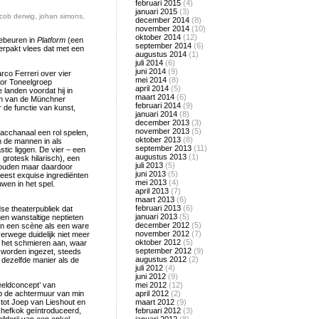
februari 2015
(4)
januari 2015
(3)
acob derwig
,
johan simons
,
december 2014
(8)
november 2014
(10)
oktober 2014
(12)
gebeuren in
Platform
(een
september 2014
(6)
 verpakt vlees dat met een
augustus 2014
(1)
juli 2014
(6)
juni 2014
(9)
rco Ferreri over vier
mei 2014
(8)
oor Toneelgroep
april 2014
(5)
 landen voordat hij in
maart 2014
(6)
den van de Münchner
februari 2014
(9)
 de functie van kunst,
januari 2014
(8)
december 2013
(3)
november 2013
(5)
bacchanaal een rol spelen,
oktober 2013
(8)
n de mannen in als
september 2013
(11)
astic liggen. De vier – een
augustus 2013
(1)
 grotesk hilarisch), een
juli 2013
(5)
houden maar daardoor
juni 2013
(5)
eest exquise ingrediënten
mei 2013
(4)
wen in het spel.
april 2013
(7)
maart 2013
(6)
februari 2013
(6)
se theaterpubliek dat
januari 2013
(5)
gen wanstaltige neptieten
december 2012
(5)
en een scène als een ware
november 2012
(7)
erwege duidelijk niet meer
oktober 2012
(5)
n het schmieren aan, waar
september 2012
(9)
 worden ingezet, steeds
augustus 2012
(2)
 dezelfde manier als de
juli 2012
(4)
juni 2012
(9)
eeldconcept’ van
mei 2012
(12)
 op de achtermuur van min
april 2012
(2)
tot Joep van Lieshout en
maart 2012
(9)
 chefkok geïntroduceerd,
februari 2012
(3)