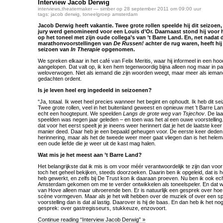
Interview Jacob Derwig
interviews
,
theatermaker
— simber op 28 september 2011 om 09:00 uur
tags:
jacob derwig
,
toneelgroep amsterdam
Jacob Derwig heeft vakantie. Twee grote rollen speelde hij dit seizoen
jury werd genomineerd voor een Louis d’Or. Daarnaast stond hij voor h
op het toneel met zijn oude collega’s van ’t Barre Land. En, net nadat 
marathonvoorstellingen van
De Russen!
achter de rug waren, heeft hi
seizoen van
In Therapie
opgenomen.
We spreken elkaar in het café van Felix Meritis, waar hij informeel in een ho
aangelopen. Dat valt op, ik ken hem tegenwoordig bijna alleen nog maar in pa
weloverwogen. Niet als iemand die zijn woorden weegt, maar meer als iemand
gedachten ordent.
Is je leven heel erg ingedeeld in seizoenen?
“Ja, totaal. Ik weet heel precies wanneer het begint en ophoudt. Ik heb dit s
Twee grote rollen, veel in het buitenland geweest en opnieuw met ’t Barre 
echt een hoogtepunt. We speelden
Langs de grote weg van Tsjechov
. De la
speelden was negen jaar geleden – en toen was het al een ouwe voorstelling. 
dat voor het eerst speelt je je ineens weer herinnert dat je het de laatste ke
manier deed. Daar heb je een bepaald geheugen voor. De eerste keer deden
herinnering, maar als het de tweede weer meer gaat vliegen dan is het helem
een oude liefde die je weer uit de kast mag halen.
Wat mis je het meest aan ’t Barre Land?
Het belangrijkste dat ik mis is om voor méér verantwoordelijk te zijn dan voor
toch het geheel bekijken, steeds doorzoeken. Daarin ben ik opgeleid, dat is hoe
heb gewerkt, en zelfs
bij
De Trust kon ik daaraan proeven. Nu ben ik ook ec
Amsterdam gekomen om me te verder ontwikkelen als toneelspeler. En dat wil 
van Hove alleen maar uitvoerende ben. Er is natuurlijk een gesprek over ho
scène vormgeven. Maar als je het wilt hebben over de muziek of over een spe
voorstelling dan is dat al lastig. Daarover is hij de baas. En dan heb ik het no
gesprek: over gastregisseurs, stukkeuze, enzovoort.
Continue reading “Interview Jacob Derwig” »