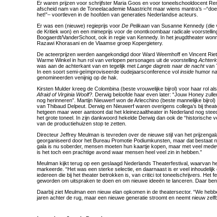
Er waren prijzen voor schrijfster Maria Goos en voor toneelschooldocent René
afscheid nam van de Toneelacademie Maastricht maar wiens mantra’s –“doe 
het!”– voortleven in de hoofden van generaties Nederlandse acteurs.
Er was een (nieuwe) regieprijs voor
De Pelikaan
van Susanne Kennedy (die vo
de Kritiek won) en een mimeprijs voor de onontkoombaar radicale voorstelli
Boogaerdt/VanderSchoot, ook in regie van Kennedy. In het jeugdtheater won
Razawi Khorasani en de Vlaamse groep Kopergietery.
De acteerprijzen werden aangekondigd door Ward Weemhoff en Vincent Riet
Warme Winkel in hun rol van verlopen personages uit de voorstelling
Achterk
was aan de achterkant van en tegelijk met
Lange dagreis naar de nacht
van 
In een soort semi-geïmproviseerde oudejaarsconference vol
inside
humor na
genomineerden venijnig op de hak.
Kirsten Mulder kreeg de Colombina (beste vrouwelijke bijrol) voor haar rol al
Afraid of Virginia Woolf?
. Derwig beloofde haar even later: “Jouw Honey zullen
nog herinneren”. Martijn Nieuwerf won de Arlecchino (beste mannelijke bijrol) v
van Thibaud Delpeut. Derwig en Nieuwerf waren overigens collega’s bij theater
hetgeen maar weer aantoont dat het kleinezaaltheater in Nederland nog ste
het grote toneel. In zijn dankwoord hekelde Derwig dan ook de “historische v
van de productiehuizen stop te zetten.
Directeur Jeffrey Meulman is tevreden over de nieuwe stijl van het prijzengal
georganiseerd door het Bureau Promotie Podiumkunsten, maar dat bestaat ni
gala is nu soberder, mensen moeten hun kaartje kopen, maar met veel mede
is het toch een prachtige avond waar mensen heel veel zin in hebben.”
Meulman kijkt terug op een geslaagd Nederlands Theaterfestival, waarvan het 
markeerde. “Het was een sterke selectie, en daarnaast is er veel inhoudelij
iedereen die bij het theater betrokken is, van critici tot toneelschrijvers. Het f
geworden om uitspraken te doen en om nieuwe ideeën te lanceren. Daar ben ik
Daarbij ziet Meulman een nieuw elan opkomen in de theatersector. “We hebb
jaren achter de rug, maar een nieuwe generatie stroomt en neemt nieuw zelf