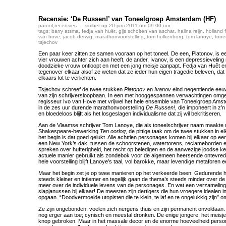
Recensie: ‘De Russen!’ van Toneelgroep Amsterdam (HF)
parool
,
recensies
— simber op 20 juni 2011 om 09:00 uur
tags:
barry atsma
,
fedja van huêt
,
gijs scholten van aschat
,
halina reijn
,
holland f
van hove
,
jacob derwig
,
marathonvoorstelling
,
tom holkenborg
,
tom lanoye
,
tone
tsjechov
Een paar keer zitten ze samen vooraan op het toneel. De een, Platonov, is ee
vier vrouwen achter zich aan heeft, de ander, Ivanov, is een depressieveling 
doodzieke vrouw ontloopt en met een jong meisje aanpapt. Fedja van Huêt e
tegenover elkaar alsof ze weten dat ze ieder hun eigen tragedie beleven, da
elkaars lot te verlichten.
Tsjechov schreef de twee stukken
Platonov
en
Ivanov
eind negentiende eeuw
van zijn schrijversloopbaan. In een met hooggespannen verwachtingen omgev
regisseur Ivo van Hove met vrijwel het hele ensemble van Toneelgroep Am
in de zes uur durende marathonvoorstelling
De Russen!
, die imponeert in z
en bloedeloos blijft als het losgeslagen individualisme dat zij wil bekritiseren.
Aan de Vlaamse schrijver Tom Lanoye, die als toneelschrijver naam maakte 
Shakespeare-bewerking
Ten oorlog
, de pittige taak om de twee stukken in el
het begin is dat goed gelukt. Alle achttien personages komen bij elkaar op een
een New York’s dak, tussen de schoorstenen, watertorens, reclameborden en
spreken over hufterigheid, het recht op beledigen en de aanwezige joodse ke
actuele manier gebruikt als zondebok voor de algemeen heersende ontevre
hele voorstelling blijft Lanoye’s taal, vol barokke, maar levendige metaforen e
Maar het begin zet je op twee manieren op het verkeerde been. Gedurende 
steeds kleiner en intiemer en tegelijk gaan de thema’s steeds minder over d
meer over de individuele levens van de personages. En wat een verzamelin
slapjanussen bij elkaar! De meesten zijn dertigers die hun vroegere idealen 
opgaan. “Doodvermoeide utopisten die te klein, te laf en te ongelukkig zijn” 
Ze zijn ongebonden, voelen zich nergens thuis en zijn permanent onvoldaan. 
nog erger aan toe; cynisch en meestal dronken. De enige jongere, het meisje
knop gebroken. Maar in het massale decor en de enorme hoeveelheid perso