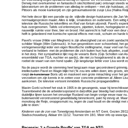
Derwig met overkammer en fantastisch slechtzittend pak) ontsnapt steeds we
laboratorium om de problemen van alledag te ontlopen – met zijn huisbaas, z
Pittoors als mooie kankerpit) en zijn getraumatiseerde zusje Lisa (Halina Reij
Het hele decor lijkt een parodie op de stijlvolle design-huiskamers die Jan 
normaalgesproken maakt. Alles is lelijk, smakeloos en ouderwets. Een wittig 
televisie die Russische tekenfilms en
Rad van fortuin
uitzendt. Pavel’s exper
huis overgenomen. Tafels vol erlenmeyers, pipetten, kolven, horlogeglazen 
nauwelijk ruimte voor thee, bier en brood. Het aanrecht is half voor een deu
helft is gelardeerd met komische special effects met rook, schuim en harde k
Pavel’s vrouw (Hilde van Mieghem) is zijn afwezigheid zat en zoekt aandacht 
schilder Wagin (Wim Opbrouck). In hun gesprekken over schoonheid, het goed
vertegenwoordigt ieder een eigen filosofische stellingname, maar veel van hun
verband te hebben met de problemen die zich buiten hun huis afspelen, zoa
in het dorp. Het sympathiekst lijkt nog de veearts Boris (Gijs Scholten van Asch
ensemblelid van TGA, nuchter en aards), die niet zo hoogdravend is als de 
roebel de staart van een hond spalkt. Zijn langdurige liefde voor Lisa wordt e
Na de pauze wordt de stemming heel langzaam maar gecontroleerd grimmig.
intellectuelen Pavel en Wagin blijkt hol (‘Ik zou iets willen doen; iets groots, ie
roept
de kunstenaar
Boris uit) en maskeert een grote minachting voor het ge
verzoeken om zijn kennis in te zetten voor concrete problemen af. Alleen Lisa
aankomen. De televisie vertoont inmiddels Russische propagandafilms
Maxim Gorki schreef het stuk in 1905 in de gevangenis, waar hij terechtkwam 
Tsarenbewind die de arbeidersopstand in datzelfde jaar bloedig had onderdru
duidelijke lijnen tussen het onrustige Rusland van begin vorige eeuw naar nu.
buitenwereld verontrustend gewelddadig binnenkomt, pakt hij stevig uit. Maa
monoloog die Reijn, onopgesmukt nu, tegen de zaal houdt en die eindigt met
jullie te doen.’
Kinderen van de zon
van Toneelgroep Amsterdam en NT Gent. Gezien 28/11/
Stadsschouwburg. Aldaar t/m 11/12. Tournee t/m 18/1. Meer info op www.tga.
Recensie: ‘La Grande Bouffe’ van TGA en NTG