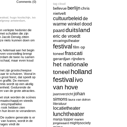
Comments (0)
tag cloud
berlijn
chris
bellevue
nietvelt
cultuurbeleid
estival
,
hugo koolschijn
,
ivo
de
elgroep amsterdam
,
warme winkel
dood
duitsland
paard
n verlepte hedonist die
met schulden die zijn
eric de vroedt
n Jacob Derwig zitten
t ze niets kunnen doen om
ervaringstheater
festival
film op
, helemaal aan het begin
frascati
toneel
en voorstelling brengt
sterdam de twee nu samen
gerardjan rijnders
’n schaal, maar even koud
het nationale
holland
met zijn grootscheepse
toneel
kaar te schuiven. Vooral in
 groot feest, dat speelt op
festival
ivo
 graffiti. De mensen
nnis wordt op een akelig
van hove
denheid. Gedurende de
en van de grote attracties.
johan
jaaroverzicht
het stuk worden de scènes
simons
laura van dolron
e maatschappij en steeds
literatuur
g onsympathieke
locatietheater
in rook hebben zien
om hun leven te veranderen.
lunchtheater
De oudere generatie is er
manja topper
marien
 van Ivanov, wordt in de
mightysociety
jongewaard
nages vindt de