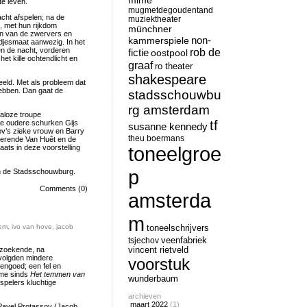
mime
e leven.
mugmetdegoudentand
cht afspelen; na de
muziektheater
, met hun rijkdom
münchner
en van de zwervers en
non-
kammerspiele
djesmaat aanwezig. In het
en de nacht, vorderen
rob de
fictie
oostpool
et kille ochtendlicht en
graaf
ro theater
shakespeare
eld. Met als probleem dat
hebben. Dan gaat de
stadsschouwbu
rg amsterdam
galoze troupe
tf
che oudere schurken Gijs
susanne kennedy
ov’s zieke vrouw en Barry
theu boermans
nderende Van Huêt en de
toneelgroe
ats in deze voorstelling
p
n de Stadsschouwburg.
Comments (0)
amsterda
m
hem
,
ivo van hove
,
jacob
toneelschrijvers
tsjechov
veenfabriek
 zoekende, na
vincent rietveld
olgden mindere
voorstuk
eengoed; een fel en
ame sinds
Het temmen van
wunderbaum
pelers kluchtige
archieven
maart 2022
(1)
 Pavel Protassov (Jacob