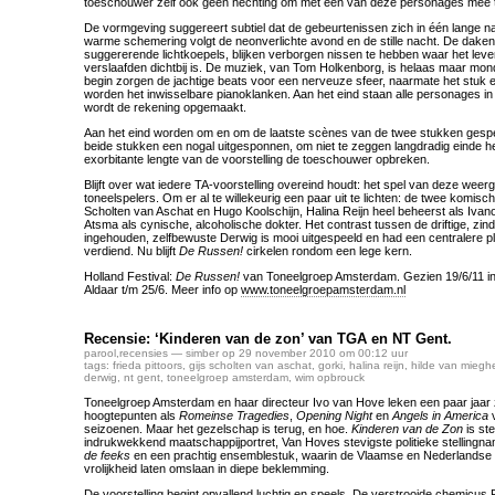
toeschouwer zelf ook geen hechting om met een van deze personages mee t
De vormgeving suggereert subtiel dat de gebeurtenissen zich in één lange na
warme schemering volgt de neonverlichte avond en de stille nacht. De daken
suggererende lichtkoepels, blijken verborgen nissen te hebben waar het lev
verslaafden dichtbij is. De muziek, van Tom Holkenborg, is helaas maar mon
begin zorgen de jachtige beats voor een nerveuze sfeer, naarmate het stuk 
worden het inwisselbare pianoklanken. Aan het eind staan alle personages in h
wordt de rekening opgemaakt.
Aan het eind worden om en om de laatste scènes van de twee stukken gespe
beide stukken een nogal uitgesponnen, om niet te zeggen langdradig einde 
exorbitante lengte van de voorstelling de toeschouwer opbreken.
Blijft over wat iedere TA-voorstelling overeind houdt: het spel van deze weer
toneelspelers. Om er al te willekeurig een paar uit te lichten: de twee komis
Scholten van Aschat en Hugo Koolschijn, Halina Reijn heel beheerst als Ivan
Atsma als cynische, alcoholische dokter. Het contrast tussen de driftige, zi
ingehouden, zelfbewuste Derwig is mooi uitgespeeld en had een centralere pla
verdiend. Nu blijft
De Russen!
cirkelen rondom een lege kern.
Holland Festival:
De Russen!
van Toneelgroep Amsterdam. Gezien 19/6/11 i
Aldaar t/m 25/6. Meer info op
www.toneelgroepamsterdam.nl
Recensie: ‘Kinderen van de zon’ van TGA en NT Gent.
parool
,
recensies
— simber op 29 november 2010 om 00:12 uur
tags:
frieda pittoors
,
gijs scholten van aschat
,
gorki
,
halina reijn
,
hilde van mieg
derwig
,
nt gent
,
toneelgroep amsterdam
,
wim opbrouck
Toneelgroep Amsterdam en haar directeur Ivo van Hove leken een paar jaar
hoogtepunten als
Romeinse Tragedies
,
Opening Night
en
Angels in America
v
seizoenen. Maar het gezelschap is terug, en hoe.
Kinderen van de Zon
is st
indrukwekkend maatschappijportret, Van Hoves stevigste politieke stellingn
de feeks
en een prachtig ensemblestuk, waarin de Vlaamse en Nederlandse s
vrolijkheid laten omslaan in diepe beklemming.
De voorstelling begint opvallend luchtig en speels. De verstrooide chemicus