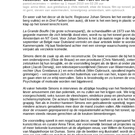
parool
,
recensies
— simber op 1 maart 2010 om 02:28 uur
tags:
anna tilroe
,
aus greidanus jr
,
chris nietvelt
,
elsie de brauw
,
film op toneel
,
j
nt gent
,
steven van watermeulen
,
toneelgroep amsterdam
,
wim opbrouck
En weer valt het decor uit de lucht. Regisseur Johan Simons liet het eerder 
berg vuilnis) en in
Drei Farben
(een auto), dit keer is het een berg in plastic
klap op het toneel terecht komt.
La Grande Bouffe
(‘de grote schranspartij’), de schandaalfilm uit 1973 van Ma
gegoede mannen die zich letterlijk dood eten, wordt nu op het toneel gezet d
Amsterdam en NT Gent. Voor Johan Simons is het zijn laatste regie in de lage
september uit België naar Duitsland vertrekt om daar artistiek leider te wor
Kammerspiele. Hij laat Nederland achter met een strenge waarschuwing over
verpakt als verziekte komedie.
Simons dient de zaak op als een reconstructie. De twee vrouwen die bij het 
een onderwijzeres (Elsie de Brauw) en een prostituee (Chris Nietveld), zette
zetstukken bij hun terugblik, en de voorstelling begint als de lijken al onder pl
piloot (Jacob Derwig), een televisiepersoonlijkheid (Steven van Watermeulen,
rechter (Aus Greidanus jr.) en een chefkok (Wim Opbrouck, opvallend inge
grimmiger) – verzamelen zich in het buitenhuis van een van hen, kopen de m
en gaan eten tot ze erbij neervallen. Seks is broodnodig en zo komen de vrou
Psychologie of motivatie worden niet bijgeleverd.
Al vaker hekelde Simons in interviews de afzijdige houding van het Nederland
liever amusement ziet dan polemiek, en nu zullen we het krijgen ook. We krij
voorgeschoteld, seks tussen de vleeshopen, eindeloze poep en pieshumor 
schetensymphonie. De acteurs blijven hard komedie spelen ook al is het halv
grappig. Net als in
Instinct
hanteert Simons een geëxalteerde speelstijl, tege
mindere acteurs genadeloos mee door de mand zouden vallen. Alle middelen
door de vrouwen geprepareerd op de requisietentafel achterop het toneel, op
mannen steeds nieuwe gerechten uit de keuken binnenbrengen.
De voorstelling speelt in een nogal kaal decor, maar heeft een zogenaamd ‘b
kunstcriticus en curator Anna Tilroe, dat voornamelijk bestaat uit projecties
of meer bekende kunstwerken uit de afgelopen eeuw, van Willem de Kooning 
van Mapplethorpe tot Dumas. Soms zijn de beelden erg illustratief: wordt de