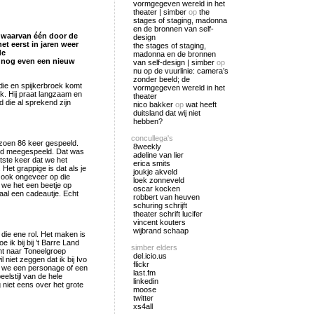
vormgegeven wereld in het
theater | simber
op
the
stages of staging, madonna
en de bronnen van self-
, waarvan één door de
design
et eerst in jaren weer
the stages of staging,
de
madonna en de bronnen
j nog even een nieuw
van self-design | simber
op
nu op de vuurlinie: camera’s
zonder beeld; de
odie en spijkerbroek komt
vormgegeven wereld in het
k. Hij praat langzaam en
theater
 die al sprekend zijn
nico bakker
op
wat heeft
duitsland dat wij niet
hebben?
concullega's
eizoen 86 keer gespeeld.
8weekly
Land meegespeeld. Dat was
adeline van lier
atste keer dat we het
erica smits
Het grappige is dat als je
joukje akveld
er ook ongeveer op die
loek zonneveld
 we het een beetje op
oscar kocken
aal een cadeautje. Echt
robbert van heuven
schuring schrijft
theater schrift lucifer
vincent kouters
wijbrand schaap
 die ene rol. Het maken is
 ik bij bij ’t Barre Land
simber elders
ht naar Toneelgroep
del.icio.us
niet zeggen dat ik bij Ivo
flickr
e we een personage of een
last.fm
elstijl van de hele
linkedin
g niet eens over het grote
moose
twitter
xs4all