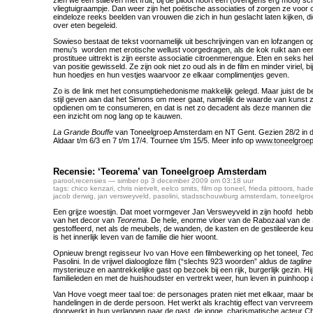
zien we een stilleven met fruit; bij de piloot hoort een (overigens erg mooi) sc
vliegtuigraampje. Dan weer zijn het poëtische associaties of zorgen ze voor 
eindeloze reeks beelden van vrouwen die zich in hun geslacht laten kijken, d
over eten begeleid.
Sowieso bestaat de tekst voornamelijk uit beschrijvingen van en lofzangen o
menu’s worden met erotische wellust voorgedragen, als de kok ruikt aan een 
prostituee uittrekt is zijn eerste associatie citroenmerengue. Eten en seks
van positie gewisseld. Ze zijn ook niet zo oud als in de film en minder viriel, bi
hun hoedjes en hun vestjes waarvoor ze elkaar complimentjes geven.
Zo is de link met het consumptiehedonisme makkelijk gelegd. Maar juist de b
stijl geven aan dat het Simons om meer gaat, namelijk de waarde van kunst ze
opdienen om te consumeren, en dat is net zo decadent als deze mannen die z
een inzicht om nog lang op te kauwen.
La Grande Bouffe
van Toneelgroep Amsterdam en NT Gent. Gezien 28/2 in 
Aldaar t/m 6/3 en 7 t/m 17/4. Tournee t/m 15/5. Meer info op
www.toneelgroe
Recensie: ‘Teorema’ van Toneelgroep Amsterdam
parool
,
recensies
— simber op 3 december 2009 om 03:18 uur
tags:
chico kenzari
,
chris nietvelt
,
eelco smits
,
film op toneel
,
frieda pittoors
,
hade
jacob derwig
,
jan versweyveld
,
pasolini
,
stadsschouwburg amsterdam
,
toneelgr
Een grijze woestijn. Dat moet vormgever Jan Versweyveld in zijn hoofd heb
van het decor van
Teorema
. De hele, enorme vloer van de Rabozaal van de 
gestoffeerd, net als de meubels, de wanden, de kasten en de gestileerde ke
is het innerlijk leven van de familie die hier woont.
Opnieuw brengt regisseur Ivo van Hove een filmbewerking op het toneel,
Te
Pasolini. In de vrijwel dialoogloze film (“slechts 923 woorden” aldus de
tagline
mysterieuze en aantrekkelijke gast op bezoek bij een rijk, burgerlijk gezin. Hij
familieleden en met de huishoudster en vertrekt weer, hun leven in puinhoop 
Van Hove voegt meer taal toe: de personages praten niet met elkaar, maar b
handelingen in de derde persoon. Het werkt als krachtig effect van vervreemd
doorwerkt in hun verlangen naar de gast, de jonge, charismatische acteur C