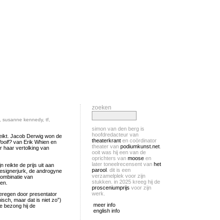
zoeken
,
susanne kennedy
,
tf
,
simon van den berg is
hoofdredacteur van
reikt. Jacob Derwig won de
theaterkrant
en coördinator
Woolf?
van Erik Whien en
theater van
podiumkunst.net
.
r haar vertolking van
ooit was hij een van de
oprichters van
moose
en
later toneelrecensent van
het
reikte de prijs uit aan
parool
. dit is een
designerjurk, de androgyne
verzamelplek voor zijn
combinatie van
stukken. in 2025 kreeg hij de
wen.
prosceniumprijs
voor zijn
werk.
ngeregen door presentator
isch, maar dat is niet zo”)
meer info
e bezong hij de
english info