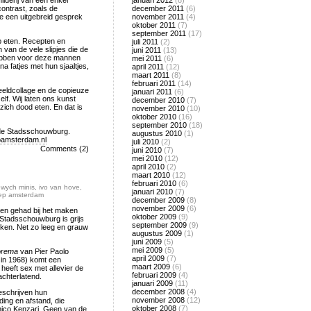
hilderij van een enkel
januari 2012
(8)
contrast, zoals de
december 2011
(6)
ie een uitgebreid gesprek
november 2011
(4)
oktober 2011
(7)
september 2011
(17)
p eten. Recepten en
juli 2011
(2)
van de vele slipjes die de
juni 2011
(13)
 hebben voor deze mannen
mei 2011
(6)
jna fatjes met hun sjaaltjes,
april 2011
(12)
maart 2011
(8)
februari 2011
(14)
eeldcollage en de copieuze
januari 2011
(6)
lf. Wij laten ons kunst
december 2010
(7)
ich dood eten. En dat is
november 2010
(10)
oktober 2010
(16)
september 2010
(18)
de Stadsschouwburg.
augustus 2010
(1)
pamsterdam.nl
juli 2010
(2)
Comments (2)
juni 2010
(7)
mei 2010
(12)
april 2010
(2)
maart 2010
(12)
februari 2010
(6)
wych minis
,
ivo van hove
,
januari 2010
(7)
oep amsterdam
december 2009
(8)
november 2009
(6)
ben gehad bij het maken
oktober 2009
(9)
Stadsschouwburg is grijs
september 2009
(9)
uken. Net zo leeg en grauw
augustus 2009
(1)
juni 2009
(5)
mei 2009
(5)
orema
van Pier Paolo
april 2009
(7)
in 1968) komt een
maart 2009
(6)
 heeft sex met allevier de
februari 2009
(4)
achterlatend.
januari 2009
(11)
december 2008
(4)
eschrijven hun
november 2008
(12)
ing en afstand, die
oktober 2008
(7)
hico Kenzari. Geen van de