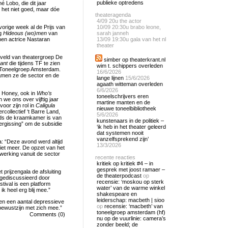
publieke optredens
 Lobo, die dit jaar
het niet goed, maar dóe
theateragenda
4/09
20u the actor
rige week al de Prijs van
10/09
20:30u brabo leone,
ng
Hideous (wo)men
van
sarah janneh
nen actrice Nastaran
13/09
19:30u gala van het nl
theater
veld van theatergroep De
simber op theaterkrant.nl
ant
die tijdens TF te zien
wim t. schippers overleden
Toneelgroep Amsterdam.
16/6/2026
men ze de sector en de
lange lijnen
15/6/2026
agaath witteman overleden
6/6/2026
s Honey, ook in
Who’s
toneelschrijvers eren
 we ons over vijftig jaar
martine manten en de
oor zijn rol in
Caligula
nieuwe toneelbibliotheek
collectief ‘t Barre Land,
5/6/2026
eds de kraamkamer is van
kunstenaars in de politiek –
ergissing” om de subsidie
‘ik heb in het theater geleerd
dat systemen nooit
vanzelfsprekend zijn’
a: “Deze avond werd altijd
13/3/2026
et meer. De opzet van het
werking vanuit de sector
recente reacties
kritiek op kritiek #4 – in
gesprek met joost ramaer –
prijzengala de afsluiting
de theaterpodcast
op
k gediscussieerd door
recensie: ‘moskou op sterk
estival is een platform
water’ van de warme winkel
 heel erg blij mee.”
shakespeare en
leiderschap: macbeth | sioo
en een aantal depressieve
op
recensie: ‘macbeth’ van
bewustzijn met zich mee.”
toneelgroep amsterdam (hf)
Comments (0)
nu op de vuurlinie: camera’s
zonder beeld; de