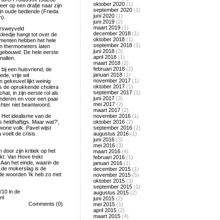
oktober 2020
(1)
er op een drafje naar zijn
september 2020
(1)
ijn oude bediende (Frieda
juni 2020
(1)
n).
juni 2019
(2)
maart 2019
(1)
Versweyveld
december 2018
(1)
kleedje hangt tot over de
oktober 2018
(1)
imenten hebben het hele
september 2018
(1)
en thermometers laten
juni 2018
(3)
r gebouwd. De hele eerste
april 2018
(1)
nallen.
maart 2018
(2)
februari 2018
(2)
bij een huisvriend, de
januari 2018
(1)
e, vrije wil
november 2017
(1)
 gekeuvel lijkt weinig
oktober 2017
(1)
ls de oprukkende cholera
september 2017
(1)
at, in zijn eerste rol als
juni 2017
(3)
anderen en voor een paar
mei 2017
(2)
chter niet beantwoord.
maart 2017
(2)
 Het idealisme van de
november 2016
(1)
ts heldhaftigs. Maar wat?’,
oktober 2016
(2)
wone volk. Pavel wijst
september 2016
(2)
 voelt de crisis
augustus 2016
(1)
juni 2016
(3)
mei 2016
(3)
door zijn kritiek op het
maart 2016
(4)
kt. Van Hove trekt
februari 2016
(1)
 Aan het einde, waarin de
januari 2016
(1)
r de mokerslag is de
december 2015
(1)
 de woorden ‘Ik heb zo met
november 2015
(5)
oktober 2015
(3)
september 2015
(1)
10 in de
augustus 2015
(2)
nl
juni 2015
(2)
Comments (0)
mei 2015
(1)
april 2015
(2)
maart 2015
(4)