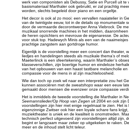
werk van componisten als Debussy, Satie en Purcell uit te
basismateriaal Marthaler ook gebruikt, er zal prachtig m
worden, slechts begeleid door piano en een orgeltje.
Het decor is ook al zo mooi: een vervallen naaiatelier in G
van de twintigste eeuw, tot in de details op monumentale
door de vermaarde decorontwerper Anna Viebrock. De meis
muzikaal snorrende machines in het midden, daaromheen e
de heren opzichters en mevrouw de eigenaresse. De acteur
voor stuk top. Hadewych Minis als een van de naaimeisjes
prachtige zangstem aan gortdroge humor.
Eigenlijk is de voorstelling meer een concert dan theater, 
liedjes en handelingen steeds als muzikale thema’s of mel
Maeterlinck is een sfeertekening, waarin Marthaler’s obse
klasseverschillen, zijn boertige humor en eindeloze herhali
van het opbouwen van een haast tastbare melancholie en 
compassie voor de mens in al zijn machteloosheid.
Wie dan toch op zoek wil naar een interpretatie zou het Ge
kunnen associëren met de
sweatshops
waar een eeuw lat
gemaakt door mensen die evenzeer onze compassie verdi
Het is inmiddels de tweede voorstelling die Marthaler in N
Seemannslieder/Op Hoop van Zegen
uit 2004 en ook zijn D
voorstellingen zijn hier met enige regelmaat te zien. Het is 
eigenzinnige Zwitser ook hier een loyale schare fans krijgt, w
muziektheater is uniek en de kwaliteit is onomstreden. Maa
technisch perfect uitgevoerd zijn voorstellingen altijd zijn
begint er langzaam maar zeker op uitgekeken te raken. De
meer en de inhoud stelt licht teleur.