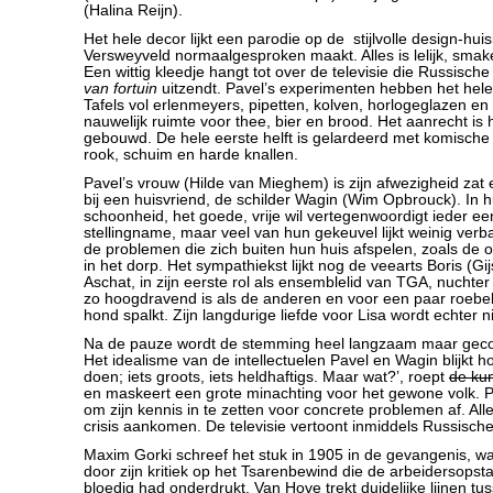
(Halina Reijn).
Het hele decor lijkt een parodie op de stijlvolle design-hu
Versweyveld normaalgesproken maakt. Alles is lelijk, sma
Een wittig kleedje hangt tot over de televisie die Russisch
van fortuin
uitzendt. Pavel’s experimenten hebben het hel
Tafels vol erlenmeyers, pipetten, kolven, horlogeglazen e
nauwelijk ruimte voor thee, bier en brood. Het aanrecht is 
gebouwd. De hele eerste helft is gelardeerd met komische 
rook, schuim en harde knallen.
Pavel’s vrouw (Hilde van Mieghem) is zijn afwezigheid zat
bij een huisvriend, de schilder Wagin (Wim Opbrouck). In
schoonheid, het goede, vrije wil vertegenwoordigt ieder een
stellingname, maar veel van hun gekeuvel lijkt weinig ve
de problemen die zich buiten hun huis afspelen, zoals de
in het dorp. Het sympathiekst lijkt nog de veearts Boris (Gi
Aschat, in zijn eerste rol als ensemblelid van TGA, nuchter 
zo hoogdravend is als de anderen en voor een paar roebel
hond spalkt. Zijn langdurige liefde voor Lisa wordt echter 
Na de pauze wordt de stemming heel langzaam maar geco
Het idealisme van de intellectuelen Pavel en Wagin blijkt hol 
doen; iets groots, iets heldhaftigs. Maar wat?’, roept
de ku
en maskeert een grote minachting voor het gewone volk. P
om zijn kennis in te zetten voor concrete problemen af. All
crisis aankomen. De televisie vertoont inmiddels Russisc
Maxim Gorki schreef het stuk in 1905 in de gevangenis, w
door zijn kritiek op het Tsarenbewind die de arbeidersopsta
bloedig had onderdrukt. Van Hove trekt duidelijke lijnen tu