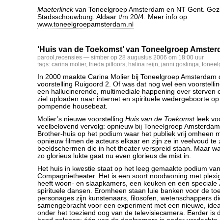
Maeterlinck
van Toneelgroep Amsterdam en NT Gent. Gezie
Stadsschouwburg. Aldaar t/m 20/4. Meer info op
www.toneelgroepamsterdam.nl
‘Huis van de Toekomst’ van Toneelgroep Amste
parool
,
recensies
— simber op 28 augustus 2006 om 18:00 uur
tags:
carina molier
,
frieda pittoors
,
halina reijn
,
janni goslinga
,
tonee
In 2000 maakte Carina Molier bij Toneelgroep Amsterdam d
voorstelling Ruigoord 2. Of was dat nog wel een voorstell
een hallucinerende, multimediale happening over sterven op 
ziel uploaden naar internet en spirituele wedergeboorte o
pompende housebeat.
Molier’s nieuwe voorstelling
Huis van de Toekomst
leek vo
veelbelovend vervolg: opnieuw bij Toneelgroep Amsterdam
Brother-huis op het podium waar het publiek vrij omheen 
opnieuw filmen de acteurs elkaar en zijn ze in veelvoud te 
beeldschermen die in het theater verspreid staan. Maar wa
zo glorieus lukte gaat nu even glorieus de mist in.
Het huis in kwestie staat op het leeg gemaakte podium van
Compagnietheater. Het is een soort noodwoning met plexi
heeft woon- en slaapkamers, een keuken en een speciale Z
spirituele dansen. Eromheen staan luie banken voor de t
personages zijn kunstenaars, filosofen, wetenschappers die
samengebracht voor een experiment met een nieuwe, idea
onder het toeziend oog van de televisiecamera. Eerder is d