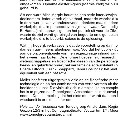
hand gelopen: één van de deelnemers is onder verdacht
omgekomen. Opnameleidster Agnes (Marnie Blok) wil nu u
gebeurd is.
Als een ware Miss Marple houdt ze een serie interviewtjes 
deelnemers. Ieder vertelt zijn verhaal, maar de waarheid ko
In deze wereld van vooruitstrevende denkers maakt Iedere
werkelijkheid, alle perspectieven zijn even waar. Dan nodi
El-Hamus) alle aanwezigen en het publiek uit voor de Zikr,
waarin de ziel wordt gereinigd van begeerte en eigenbela
werkelijkheid is te beperkt, extase is de oplossing.
Wat mij hogelijk verbaasde is dat de voorstelling op dat m
dan een uur- ineens afgelopen was. Voordat het publiek ü
aan de onconventionele vorm en eigenzinnige inhoud van d
het alweer naar buiten. De enorme hoeveelheid research 
wetenschappelijke en filosofische ideeën van de personage
beeld- en geluidstechniek, het verzamelde acteurstalent (o.
Frieda Pittoors, Frank Sheppard, Janni Goslinga): het leidt 
equivalent van een nat rotje.
Molier heeft een uitgesproken visie op de filosofische mog
technologie en op het combineren van vertelvormen uit thea
beeldende kunst. Die visie uit zich in ambitieuze en compl
het is te prijzen dat Toneelgroep Amsterdam zo’n risicovol 
neemt. De teleurstelling dat het niets meer wordt dan een li
whodunnit is er niet minder om.
Huis van de Toekomst
van Toneelgroep Amsterdam. Regie 
Gezien 12/3 in het Compagnietheater. Aldaar t/m 1/4. Meer
www.toneelgroepamsterdam.nl