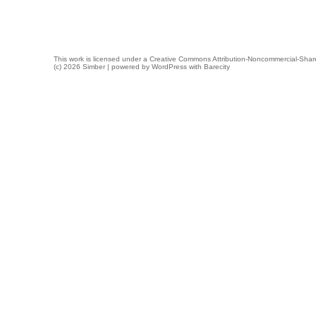
This work is licensed under a
Creative Commons Attribution-Noncommercial-Share
(c) 2026 Simber | powered by
WordPress
with
Barecity