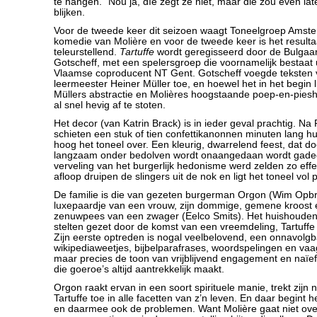
te hangen.” Nou ja, díe zegt ze niet, maar die zou even lat
blijken.
Voor de tweede keer dit seizoen waagt Toneelgroep Amst
komedie van Molière en voor de tweede keer is het resulta
teleurstellend.
Tartuffe
wordt geregisseerd door de Bulgaar
Gotscheff, met een spelersgroep die voornamelijk bestaat 
Vlaamse coproducent NT Gent. Gotscheff voegde teksten v
leermeester Heiner Müller toe, en hoewel het in het begin lij
Müllers abstractie en Molières hoogstaande poep-en-piesh
al snel hevig af te stoten.
Het decor (van Katrin Brack) is in ieder geval prachtig. Na
schieten een stuk of tien confettikanonnen minuten lang hu
hoog het toneel over. Een kleurig, dwarrelend feest, dat doo
langzaam onder bedolven wordt onaangedaan wordt gade
verveling van het burgerlijk hedonisme werd zelden zo effe
afloop druipen de slingers uit de nok en ligt het toneel vol 
De familie is die van gezeten burgerman Orgon (Wim Opbro
luxepaardje van een vrouw, zijn dommige, gemene kroost 
zenuwpees van een zwager (Eelco Smits). Het huishouden
stelten gezet door de komst van een vreemdeling, Tartuffe
Zijn eerste optreden is nogal veelbelovend, een onnavolgb
wikipediaweetjes, bijbelparafrases, woordspelingen en va
maar precies de toon van vrijblijvend engagement en naïef 
die goeroe’s altijd aantrekkelijk maakt.
Orgon raakt ervan in een soort spirituele manie, trekt zijn n
Tartuffe toe in alle facetten van z’n leven. En daar begint h
en daarmee ook de problemen. Want Molière gaat niet ove