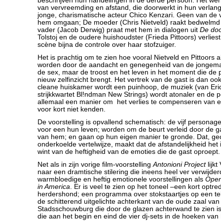
beschrijven hun handelingen in de derde persoon. Het werkt
van vervreemding en afstand, die doorwerkt in hun verlan
jonge, charismatische acteur Chico Kenzari. Geen van de vi
hem omgaan; De moeder (Chris Nietveld) raakt bedwelmd d
vader (Jacob Derwig) praat met hem in dialogen uit
De doo
Tolstoj en de oudere huishoudster (Frieda Pittoors) verliest
scène bijna de controle over haar stofzuiger.
Het is prachtig om te zien hoe vooral Nietveld en Pittoors a
worden door de aandacht en genegenheid van de jongeman.
de sex, maar de troost en het leven in het moment die de
nieuw zelfinzicht brengt. Het vertrek van de gast is dan ook
cleane huiskamer wordt een puinhoop, de muziek (van Eri
strijkkwartet Bl!ndman New Strings) wordt atonaler en de
allemaal een manier om het verlies te compenseren van ee
voor kort niet kenden.
De voorstelling is opvallend schematisch: de vijf persona
voor een hun leven; worden om de beurt verleid door de g
van hem; en gaan op hun eigen manier te gronde. Dat, g
onderkoelde vertelwijze, maakt dat de afstandelijkheid het 
wint van de heftigheid van de emoties die de gast oproept.
Net als in zijn vorige film-voorstelling
Antonioni Project
lijk
naar een dramtische stilering die ineens heel ver verwijderd
warmbloedige en heftig emotionele voorstellingen als
Open
in America
. Er is veel te zien op het toneel –een kort optr
herdershond; een programma over stokstaartjes op een tel
de schitterend uitgelichte achterkant van de oude zaal van
Stadsschouwburg die door de glazen achterwand te zien is
die aan het begin en eind de vier dj-sets in de hoeken van