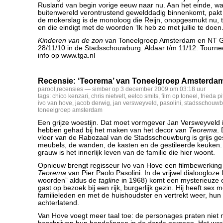
Rusland van begin vorige eeuw naar nu. Aan het einde, wa
buitenwereld verontrustend gewelddadig binnenkomt, pakt h
de mokerslag is de monoloog die Reijn, onopgesmukt nu, 
en die eindigt met de woorden ‘Ik heb zo met jullie te doen.
Kinderen van de zon
van Toneelgroep Amsterdam en NT G
28/11/10 in de Stadsschouwburg. Aldaar t/m 11/12. Tourne
info op www.tga.nl
Recensie: ‘Teorema’ van Toneelgroep Amsterda
parool
,
recensies
— simber op 3 december 2009 om 03:18 uur
tags:
chico kenzari
,
chris nietvelt
,
eelco smits
,
film op toneel
,
frieda pi
ivo van hove
,
jacob derwig
,
jan versweyveld
,
pasolini
,
stadsschouwb
toneelgroep amsterdam
Een grijze woestijn. Dat moet vormgever Jan Versweyveld i
hebben gehad bij het maken van het decor van
Teorema
.
vloer van de Rabozaal van de Stadsschouwburg is grijs ges
meubels, de wanden, de kasten en de gestileerde keuken.
grauw is het innerlijk leven van de familie die hier woont.
Opnieuw brengt regisseur Ivo van Hove een filmbewerking 
Teorema
van Pier Paolo Pasolini. In de vrijwel dialoogloze 
woorden” aldus de
tagline
in 1968) komt een mysterieuze e
gast op bezoek bij een rijk, burgerlijk gezin. Hij heeft sex m
familieleden en met de huishoudster en vertrekt weer, hun
achterlatend.
Van Hove voegt meer taal toe: de personages praten niet 