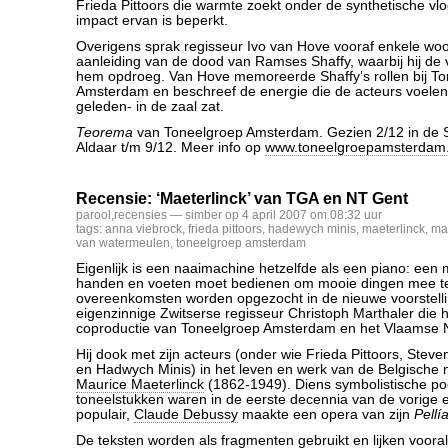
Frieda Pittoors die warmte zoekt onder de synthetische vl
impact ervan is beperkt.
Overigens sprak regisseur Ivo van Hove vooraf enkele wo
aanleiding van de dood van Ramses Shaffy, waarbij hij de 
hem opdroeg. Van Hove memoreerde Shaffy’s rollen bij T
Amsterdam en beschreef de energie die de acteurs voelen als
geleden- in de zaal zat.
Teorema
van Toneelgroep Amsterdam. Gezien 2/12 in de 
Aldaar t/m 9/12. Meer info op
www.toneelgroepamsterdam.
Recensie: ‘Maeterlinck’ van TGA en NT Gent
parool
,
recensies
— simber op 4 april 2007 om 08:32 uur
tags:
anna viebrock
,
frieda pittoors
,
hadewych minis
,
maeterlinck
,
mar
van watermeulen
,
toneelgroep amsterdam
Eigenlijk is een naaimachine hetzelfde als een piano: een 
handen en voeten moet bedienen om mooie dingen mee t
overeenkomsten worden opgezocht in de nieuwe voorstell
eigenzinnige Zwitserse regisseur Christoph Marthaler die h
coproductie van Toneelgroep Amsterdam en het Vlaamse 
Hij dook met zijn acteurs (onder wie Frieda Pittoors, Ste
en Hadwych Minis) in het leven en werk van de Belgische 
Maurice Maeterlinck
(1862-1949). Diens symbolistische po
toneelstukken waren in de eerste decennia van de vorige
populair,
Claude Debussy
maakte een opera van zijn
Pellí
De teksten worden als fragmenten gebruikt en lijken voora