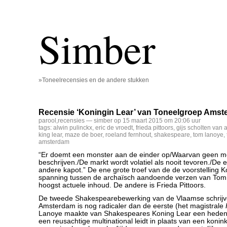
Simber
»Toneelrecensies en de andere stukken
Recensie ‘Koningin Lear’ van Toneelgroep Ams
parool
,
recensies
— simber op 15 maart 2015 om 20:06 uur
tags:
alwin pulinckx
,
eric de vroedt
,
frieda pittoors
,
gijs scholten van 
king lear
,
maze de boer
,
roeland fernhout
,
shakespeare
,
tom lanoye
,
amsterdam
“Er doemt een monster aan de einder op/Waarvan geen 
beschrijven./De markt wordt volatiel als nooit tevoren./De
andere kapot.” De ene grote troef van de de voorstelling K
spanning tussen de archaïsch aandoende verzen van Tom
hoogst actuele inhoud. De andere is Frieda Pittoors.
De tweede Shakespearebewerking van de Vlaamse schrijv
Amsterdam is nog radicaler dan de eerste (het magistrale
Lanoye maakte van Shakespeares Koning Lear een heden
een reusachtige multinational leidt in plaats van een koninkr