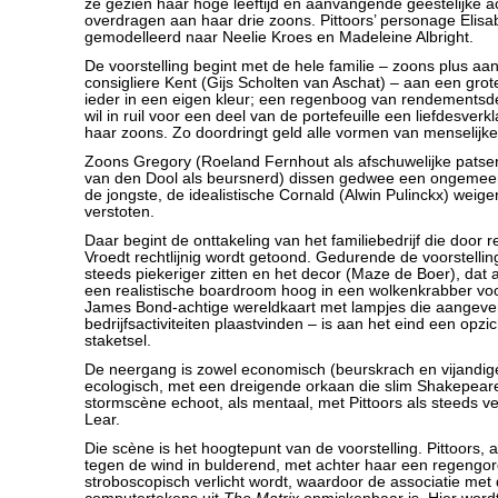
ze gezien haar hoge leeftijd en aanvangende geestelijke ac
overdragen aan haar drie zoons. Pittoors’ personage Elisabe
gemodelleerd naar Neelie Kroes en Madeleine Albright.
De voorstelling begint met de hele familie – zoons plus a
consigliere Kent (Gijs Scholten van Aschat) – aan een grote
ieder in een eigen kleur; een regenboog van rendements
wil in ruil voor een deel van de portefeuille een liefdesverk
haar zoons. Zo doordringt geld alle vormen van menselijke 
Zoons Gregory (Roeland Fernhout als afschuwelijke patser
van den Dool als beursnerd) dissen gedwee een ongemee
de jongste, de idealistische Cornald (Alwin Pulinckx) weige
verstoten.
Daar begint de onttakeling van het familiebedrijf die door r
Vroedt rechtlijnig wordt getoond. Gedurende de voorstelling
steeds piekeriger zitten en het decor (Maze de Boer), dat 
een realistische boardroom hoog in een wolkenkrabber voor
James Bond-achtige wereldkaart met lampjes die aangeve
bedrijfsactiviteiten plaastvinden – is aan het eind een opzic
staketsel.
De neergang is zowel economisch (beurskrach en vijandig
ecologisch, met een dreigende orkaan die slim Shakepea
stormscène echoot, als mentaal, met Pittoors als steeds 
Lear.
Die scène is het hoogtepunt van de voorstelling. Pittoors, a
tegen de wind in bulderend, met achter haar een regengord
stroboscopisch verlicht wordt, waardoor de associatie met