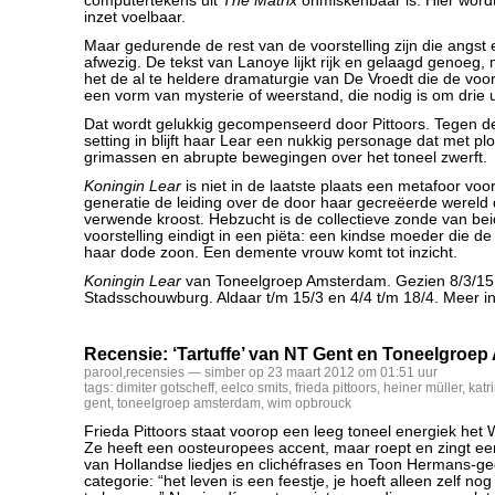
computertekens uit
The Matrix
onmiskenbaar is. Hier word
inzet voelbaar.
Maar gedurende de rest van de voorstelling zijn die angst
afwezig. De tekst van Lanoye lijkt rijk en gelaagd genoeg,
het de al te heldere dramaturgie van De Vroedt die de voor
een vorm van mysterie of weerstand, die nodig is om drie u
Dat wordt gelukkig gecompenseerd door Pittoors. Tegen de v
setting in blijft haar Lear een nukkig personage dat met pl
grimassen en abrupte bewegingen over het toneel zwerft.
Koningin Lear
is niet in de laatste plaats een metafoor v
generatie de leiding over de door haar gecreëerde wereld
verwende kroost. Hebzucht is de collectieve zonde van be
voorstelling eindigt in een piëta: een kindse moeder die de
haar dode zoon. Een demente vrouw komt tot inzicht.
Koningin Lear
van Toneelgroep Amsterdam. Gezien 8/3/15 
Stadsschouwburg. Aldaar t/m 15/3 en 4/4 t/m 18/4. Meer i
Recensie: ‘Tartuffe’ van NT Gent en Toneelgroe
parool
,
recensies
— simber op 23 maart 2012 om 01:51 uur
tags:
dimiter gotscheff
,
eelco smits
,
frieda pittoors
,
heiner müller
,
katr
gent
,
toneelgroep amsterdam
,
wim opbrouck
Frieda Pittoors staat voorop een leeg toneel energiek het 
Ze heeft een oosteuropees accent, maar roept en zingt e
van Hollandse liedjes en clichéfrases en Toon Hermans-ged
categorie: “het leven is een feestje, je hoeft alleen zelf no