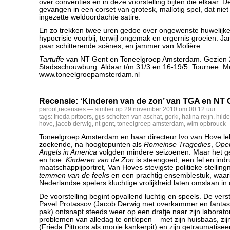
over conventies en in deze voorstelling bijten die elkaar. De
gevangen in een corset van grotesk, mallotig spel, dat niet
ingezette weldoordachte satire.
En zo trekken twee uren gedoe over ongewenste huwelijk
hypocrisie voorbij, terwijl ongemak en ergernis groeien. 
paar schitterende scènes, en jammer van Molière.
Tartuffe
van NT Gent en Toneelgroep Amsterdam. Gezien 2
Stadsschouwburg. Aldaar t/m 31/3 en 16-19/5. Tournee. Me
www.toneelgroepamsterdam.nl
Recensie: ‘Kinderen van de zon’ van TGA en NT 
parool
,
recensies
— simber op 29 november 2010 om 00:12 uur
tags:
frieda pittoors
,
gijs scholten van aschat
,
gorki
,
halina reijn
,
hild
hove
,
jacob derwig
,
nt gent
,
toneelgroep amsterdam
,
wim opbrouck
Toneelgroep Amsterdam en haar directeur Ivo van Hove le
zoekende, na hoogtepunten als
Romeinse Tragedies
,
Open
Angels in America
volgden mindere seizoenen. Maar het ge
en hoe.
Kinderen van de Zon
is steengoed; een fel en in
maatschappijportret, Van Hoves stevigste politieke stelli
temmen van de feeks
en een prachtig ensemblestuk, waar
Nederlandse spelers kluchtige vrolijkheid laten omslaan i
De voorstelling begint opvallend luchtig en speels. De ver
Pavel Protassov (Jacob Derwig met overkammer en fantasti
pak) ontsnapt steeds weer op een drafje naar zijn laborat
problemen van alledag te ontlopen – met zijn huisbaas, zi
(Frieda Pittoors als mooie kankerpit) en zijn getraumatisee