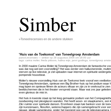
Simber
»Toneelrecensies en de andere stukken
‘Huis van de Toekomst’ van Toneelgroep Amsterdam
parool
,
recensies
— simber op 28 augustus 2006 om 18:00 uur
tags:
carina molier
,
frieda pittoors
,
halina reijn
,
janni goslinga
,
toneelgroep amst
In 2000 maakte Carina Molier bij Toneelgroep Amsterdam de fantastische voor
was dat nog wel een voorstelling? Het was eerder een hallucinerende, multi
sterven op live televisie, je ziel uploaden naar internet en spirituele wederg
pompende housebeat.
Molier’s nieuwe voorstelling
Huis van de Toekomst
leek vooraf een veelbelov
Toneelgroep Amsterdam, opnieuw een Big Brother-huis op het podium waar he
mag lopen en opnieuw filmen de acteurs elkaar en zijn ze in veelvoud te zien 
beeldschermen die in het theater verspreid staan. Maar wat zes jaar geleden 
even glorieus de mist in.
Het huis in kwestie staat op het leeg gemaakte podium van het Compagniethea
noodwoning met plexiglazen wanden. Het heeft woon- en slaapkamers, een 
Zikr-ruimte voor spirituele dansen. Eromheen staan luie banken voor de t
zijn kunstenaars, filosofen, wetenschappers die zijn samengebracht voor e
nieuwe, ideale samenleving, onder het toeziend oog van de televisiecamera. E