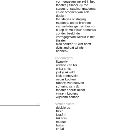
vormgegeven wereld in het
theater | simber
op
the
stages of staging, madonna
en de bronnen van self-
design
the stages of staging,
madonna en de bronnen
van self-design | simber
op
nu op de vuurlinie: camera’s
zonder beeld; de
vormgegeven wereld in het
theater
nico bakker
op
wat heeft
duitsland dat wij niet
hebben?
concullega's
8weekly
adeline van lier
erica smits
joukje akveld
loek zonneveld
oscar kocken
robbert van heuven
schuring schrijft
theater schrift lucifer
vincent kouters
wijbrand schaap
simber elders
del.icio.us
flickr
last.fm
linkedin
moose
twitter
xs4all