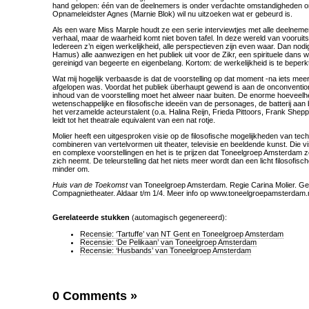
hand gelopen: één van de deelnemers is onder verdachte omstandigheden
Opnameleidster Agnes (Marnie Blok) wil nu uitzoeken wat er gebeurd is.
Als een ware Miss Marple houdt ze een serie interviewtjes met alle deelnemers
verhaal, maar de waarheid komt niet boven tafel. In deze wereld van voorui
Iedereen z’n eigen werkelijkheid, alle perspectieven zijn even waar. Dan nodi
Hamus) alle aanwezigen en het publiek uit voor de Zikr, een spirituele dans w
gereinigd van begeerte en eigenbelang. Kortom: de werkelijkheid is te beperkt
Wat mij hogelijk verbaasde is dat de voorstelling op dat moment -na iets mee
afgelopen was. Voordat het publiek überhaupt gewend is aan de onconventio
inhoud van de voorstelling moet het alweer naar buiten. De enorme hoeveelh
wetenschappelijke en filosofische ideeën van de personages, de batterij aan 
het verzamelde acteurstalent (o.a. Halina Reijn, Frieda Pittoors, Frank Shepp
leidt tot het theatrale equivalent van een nat rotje.
Molier heeft een uitgesproken visie op de filosofische mogelijkheden van tech
combineren van vertelvormen uit theater, televisie en beeldende kunst. Die vis
en complexe voorstellingen en het is te prijzen dat Toneelgroep Amsterdam zo
zich neemt. De teleurstelling dat het niets meer wordt dan een licht filosofisch
minder om.
Huis van de Toekomst
van Toneelgroep Amsterdam. Regie Carina Molier. Gez
Compagnietheater. Aldaar t/m 1/4. Meer info op www.toneelgroepamsterdam.
Gerelateerde stukken
(automagisch gegenereerd):
Recensie: ‘Tartuffe’ van NT Gent en Toneelgroep Amsterdam
Recensie: ‘De Pelikaan’ van Toneelgroep Amsterdam
Recensie: ‘Husbands’ van Toneelgroep Amsterdam
0 Comments
»