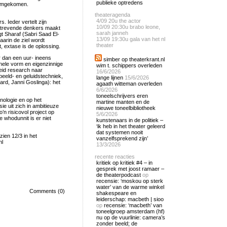
publieke optredens
 omgekomen.
theateragenda
4/09
20u the actor
. Ieder vertelt zijn
10/09
20:30u brabo leone,
tstrevende denkers maakt
sarah janneh
gt Sharaf (Sabri Saad El-
13/09
19:30u gala van het nl
aarin de ziel wordt
theater
, extase is de oplossing.
r dan een uur- ineens
simber op theaterkrant.nl
nele vorm en eigenzinnige
wim t. schippers overleden
eid research naar
16/6/2026
beeld- en geluidstechniek,
lange lijnen
15/6/2026
ard, Janni Goslinga): het
agaath witteman overleden
6/6/2026
toneelschrijvers eren
nologie en op het
martine manten en de
ie uit zich in ambitieuze
nieuwe toneelbibliotheek
’n risicovol project op
5/6/2026
e whodunnit is er niet
kunstenaars in de politiek –
‘ik heb in het theater geleerd
dat systemen nooit
ien 12/3 in het
vanzelfsprekend zijn’
nl
13/3/2026
recente reacties
kritiek op kritiek #4 – in
gesprek met joost ramaer –
de theaterpodcast
op
recensie: ‘moskou op sterk
water’ van de warme winkel
Comments (0)
shakespeare en
leiderschap: macbeth | sioo
op
recensie: ‘macbeth’ van
toneelgroep amsterdam (hf)
nu op de vuurlinie: camera’s
zonder beeld; de