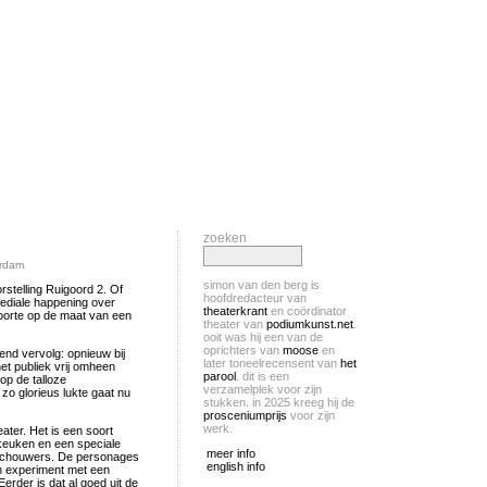
zoeken
erdam
simon van den berg is
stelling Ruigoord 2. Of
hoofdredacteur van
mediale happening over
theaterkrant
en coördinator
eboorte op de maat van een
theater van
podiumkunst.net
.
ooit was hij een van de
oprichters van
moose
en
end vervolg: opnieuw bij
later toneelrecensent van
het
t publiek vrij omheen
parool
. dit is een
op de talloze
verzamelplek voor zijn
zo glorieus lukte gaat nu
stukken. in 2025 kreeg hij de
prosceniumprijs
voor zijn
werk.
ter. Het is een soort
keuken en een speciale
meer info
oeschouwers. De personages
english info
en experiment met een
erder is dat al goed uit de