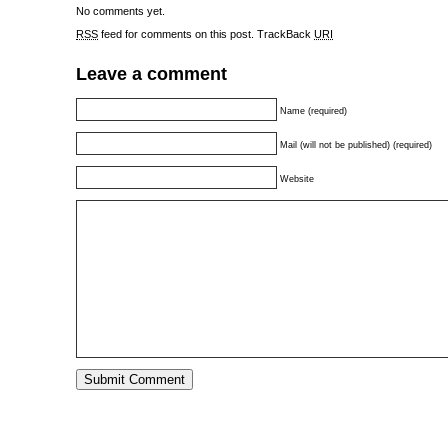
No comments yet.
RSS
feed for comments on this post.
TrackBack
URI
Leave a comment
Name (required)
Mail (will not be published) (required)
Website