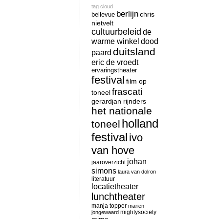
tag cloud
berlijn
chris
bellevue
nietvelt
cultuurbeleid
de
warme winkel
dood
duitsland
paard
eric de vroedt
ervaringstheater
festival
film op
frascati
toneel
gerardjan rijnders
het nationale
holland
toneel
festival
ivo
van hove
johan
jaaroverzicht
simons
laura van dolron
literatuur
locatietheater
lunchtheater
manja topper
marien
mightysociety
jongewaard