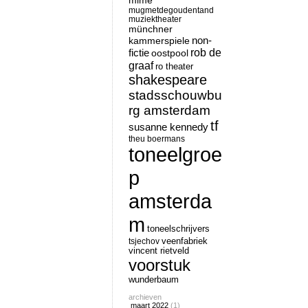
mime
mugmetdegoudentand
muziektheater
münchner
non-
kammerspiele
rob de
fictie
oostpool
graaf
ro theater
shakespeare
stadsschouwbu
rg amsterdam
tf
susanne kennedy
theu boermans
toneelgroe
p
amsterda
m
toneelschrijvers
tsjechov
veenfabriek
vincent rietveld
voorstuk
wunderbaum
archieven
maart 2022
(1)