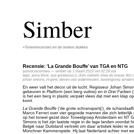
Simber
»Toneelrecensies en de andere stukken
Recensie: ‘La Grande Bouffe’ van TGA en NTG
parool
,
recensies
— simber op 1 maart 2010 om 02:28 uur
tags:
anna tilroe
,
aus greidanus jr
,
chris nietvelt
,
elsie de brauw
,
film 
johan simons
,
nt gent
,
steven van watermeulen
,
toneelgroep amste
En weer valt het decor uit de lucht. Regisseur Johan Simon
gebeuren in
Platform
(een berg vuilnis) en in
Drei Farben
(
is het een berg in plastic verpakt vlees dat met een klap op
komt.
La Grande Bouffe
(‘de grote schranspartij’), de schandaalf
Marco Ferreri over vier gegoede mannen die zich letterlijk
op het toneel gezet door Toneelgroep Amsterdam en NT G
Simons is het zijn laatste regie in de lage landen voordat hi
België naar Duitsland vertrekt om daar artistiek leider te 
Münchner Kammerspiele. Hij laat Nederland achter met ee