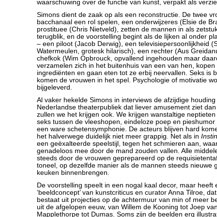
waarschuwing over de functie van kunst, verpakt als verzi
Simons dient de zaak op als een reconstructie. De twee vr
bacchanaal een rol spelen, een onderwijzeres (Elsie de B
prostituee (Chris Nietveld), zetten de mannen in als zetstu
terugblik, en de voorstelling begint als de lijken al onder pla
– een piloot (Jacob Derwig), een televisiepersoonlijkheid 
Watermeulen, grotesk hilarisch), een rechter (Aus Greidanu
chefkok (Wim Opbrouck, opvallend ingehouden maar daar
verzamelen zich in het buitenhuis van een van hen, kopen
ingrediënten en gaan eten tot ze erbij neervallen. Seks is
komen de vrouwen in het spel. Psychologie of motivatie wo
bijgeleverd.
Al vaker hekelde Simons in interviews de afzijdige houding
Nederlandse theaterpubliek dat liever amusement ziet dan
zullen we het krijgen ook. We krijgen wanstaltige neptiete
seks tussen de vleeshopen, eindeloze poep en pieshumor 
een ware schetensymphonie. De acteurs blijven hard komed
het halverwege duidelijk niet meer grappig. Net als in
Insti
een geëxalteerde speelstijl, tegen het schmieren aan, waa
genadeloos mee door de mand zouden vallen. Alle middel
steeds door de vrouwen geprepareerd op de requisietentaf
toneel, op dezelfde manier als de mannen steeds nieuwe g
keuken binnenbrengen.
De voorstelling speelt in een nogal kaal decor, maar hee
‘beeldconcept’ van kunstcriticus en curator Anna Tilroe, da
bestaat uit projecties op de achtermuur van min of meer 
uit de afgelopen eeuw, van Willem de Kooning tot Joep va
Mapplethorpe tot Dumas. Soms zijn de beelden erg illustrat