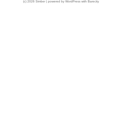
(c) 2026 Simber | powered by
WordPress
with
Barecity