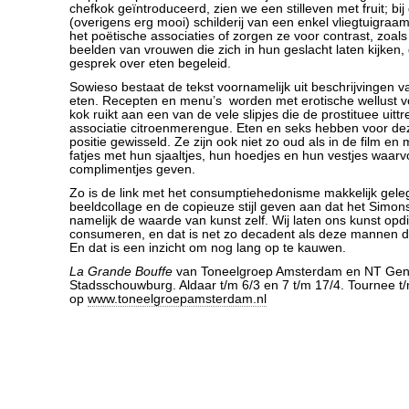
chefkok geïntroduceerd, zien we een stilleven met fruit; bij
(overigens erg mooi) schilderij van een enkel vliegtuigraa
het poëtische associaties of zorgen ze voor contrast, zoal
beelden van vrouwen die zich in hun geslacht laten kijken, 
gesprek over eten begeleid.
Sowieso bestaat de tekst voornamelijk uit beschrijvingen 
eten. Recepten en menu’s worden met erotische wellust v
kok ruikt aan een van de vele slipjes die de prostituee uittre
associatie citroenmerengue. Eten en seks hebben voor d
positie gewisseld. Ze zijn ook niet zo oud als in de film en m
fatjes met hun sjaaltjes, hun hoedjes en hun vestjes waarv
complimentjes geven.
Zo is de link met het consumptiehedonisme makkelijk geleg
beeldcollage en de copieuze stijl geven aan dat het Simo
namelijk de waarde van kunst zelf. Wij laten ons kunst op
consumeren, en dat is net zo decadent als deze mannen di
En dat is een inzicht om nog lang op te kauwen.
La Grande Bouffe
van Toneelgroep Amsterdam en NT Gent.
Stadsschouwburg. Aldaar t/m 6/3 en 7 t/m 17/4. Tournee t/
op
www.toneelgroepamsterdam.nl