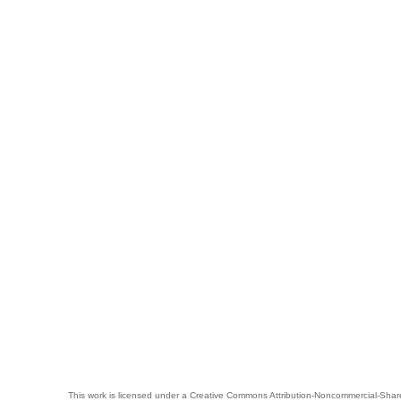
This work is licensed under a
Creative Commons Attribution-Noncommercial-Share