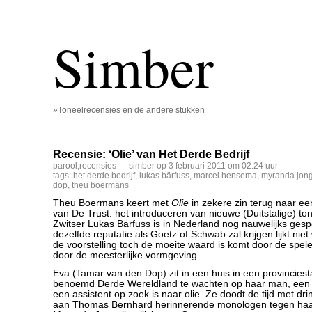
Simber
»Toneelrecensies en de andere stukken
Recensie: ‘Olie’ van Het Derde Bedrijf
parool
,
recensies
— simber op 3 februari 2011 om 02:24 uur
tags:
het derde bedrijf
,
lukas bärfuss
,
marcel hensema
,
myranda jong
dop
,
theu boermans
Theu Boermans keert met
Olie
in zekere zin terug naar e
van De Trust: het introduceren van nieuwe (Duitstalige) ton
Zwitser Lukas Bärfuss is in Nederland nog nauwelijks gespe
dezelfde reputatie als Goetz of Schwab zal krijgen lijkt niet 
de voorstelling toch de moeite waard is komt door de spel
door de meesterlijke vormgeving.
Eva (Tamar van den Dop) zit in een huis in een provinciest
benoemd Derde Wereldland te wachten op haar man, een 
een assistent op zoek is naar olie. Ze doodt de tijd met d
aan Thomas Bernhard herinnerende monologen tegen haar