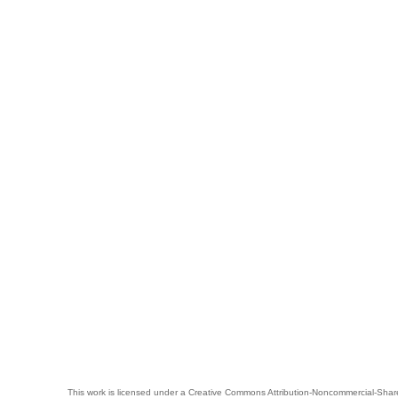
This work is licensed under a
Creative Commons Attribution-Noncommercial-Share