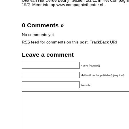
Olie
van Het Derde Bedrijf. Gezien 2/2/11 in Het Compagnie
19/2. Meer info op www.compagnietheater.nl.
0 Comments
»
No comments yet.
RSS
feed for comments on this post.
TrackBack
URI
Leave a comment
Name (required)
Mail (will not be published) (required)
Website