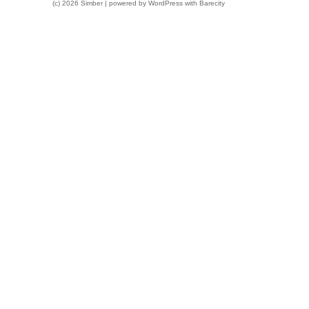
(c) 2026 Simber | powered by
WordPress
with
Barecity