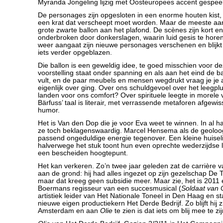
Myranda Jongeling lijzig met Oosteuropees accent gespee
De personages zijn opgesloten in een enorme houten kist,
een krat dat verscheept moet worden. Maar de meeste aan
grote zwarte ballon aan het plafond. De scènes zijn kort 
onderbroken door donkerslagen, waarin luid gesis te horen i
weer aangaat zijn nieuwe personages verschenen en blijkt
iets verder opgeblazen.
Die ballon is een geweldig idee, te goed misschien voor de
voorstelling staat onder spanning en als aan het eind de b
vult, en de paar meubels en mensen wegdrukt vraag je je a
eigenlijk over ging. Over ons schuldgevoel over het leegp
landen voor ons comfort? Over spirituele leegte in morele v
Bärfuss’ taal is literair, met verrassende metaforen afgewis
humor.
Het is Van den Dop die je voor Eva weet te winnen. In al h
ze toch beklagenswaardig. Marcel Hensema als de geoloog
passend ongeduldige energie tegenover. Een kleine huisel
halverwege het stuk toont hun even oprechte wederzijdse l
een bescheiden hoogtepunt.
Het kan verkeren. Zo’n twee jaar geleden zat de carrière
aan de grond: hij had alles ingezet op zijn gezelschap De
maar dat kreeg geen subsidie meer. Maar zie, het is 2011 
Boermans regisseur van een succesmusical (
Soldaat van 
artistiek leider van Het Nationale Toneel in Den Haag en st
nieuwe eigen productiekern Het Derde Bedrijf. Zo blijft hij 
Amsterdam en aan
Olie
te zien is dat iets om blij mee te zij