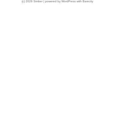
(c) 2026 Simber | powered by
WordPress
with
Barecity