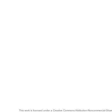
This work is licensed under a
Creative Commons Attribution-Noncommercial-Share