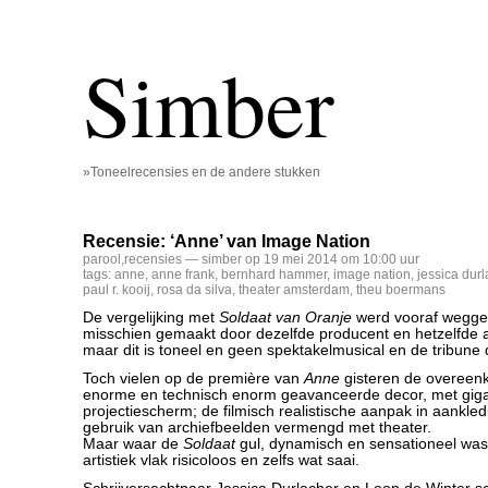
Simber
»Toneelrecensies en de andere stukken
Recensie: ‘Anne’ van Image Nation
parool
,
recensies
— simber op 19 mei 2014 om 10:00 uur
tags:
anne
,
anne frank
,
bernhard hammer
,
image nation
,
jessica durl
paul r. kooij
,
rosa da silva
,
theater amsterdam
,
theu boermans
De vergelijking met
Soldaat van Oranje
werd vooraf wegge
misschien gemaakt door dezelfde producent en hetzelfde a
maar dit is toneel en geen spektakelmusical en de tribune d
Toch vielen op de première van
Anne
gisteren de overeen
enorme en technisch enorm geavanceerde decor, met giga
projectiescherm; de filmisch realistische aanpak in aankled
gebruik van archiefbeelden vermengd met theater.
Maar waar de
Soldaat
gul, dynamisch en sensationeel was, 
artistiek vlak risicoloos en zelfs wat saai.