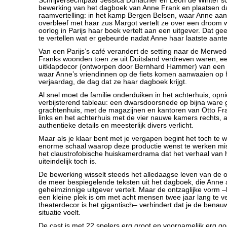
Schrijversechtpaar Jessica Durlacher en Leon de Winter 
bewerking van het dagboek van Anne Frank en plaatsen da
raamvertelling: in het kamp Bergen Belsen, waar Anne aan 
overbleef met haar zus Margot vertelt ze over een droom 
oorlog in Parijs haar boek vertelt aan een uitgever. Dat ge
te vertellen wat er gebeurde nadat Anne haar laatste aant
Van een Parijs’s café verandert de setting naar de Merwe
Franks woonden toen ze uit Duitsland verdreven waren, een
uitklapdecor (ontworpen door Bernhard Hammer) van een 
waar Anne’s vriendinnen op de fiets komen aanwaaien op 
verjaardag, de dag dat ze haar dagboek krijgt.
Al snel moet de familie onderduiken in het achterhuis, op
verbijsterend tableau: een dwarsdoorsnede op bijna ware 
grachtenhuis, met de magazijnen en kantoren van Otto Fra
links en het achterhuis met de vier nauwe kamers rechts, a
authentieke details en meesterlijk divers verlicht.
Maar als je klaar bent met je vergapen begint het toch te 
enorme schaal waarop deze productie wenst te werken miss
het claustrofobische huiskamerdrama dat het verhaal van 
uiteindelijk toch is.
De bewerking wisselt steeds het alledaagse leven van de 
de meer bespiegelende teksten uit het dagboek, die Anne
geheimzinnige uitgever vertelt. Maar de ontzaglijke vorm –
een kleine plek is om met acht mensen twee jaar lang te ve
theaterdecor is het gigantisch– verhindert dat je de bena
situatie voelt.
De cast is met 22 spelers erg groot en voornamelijk erg go