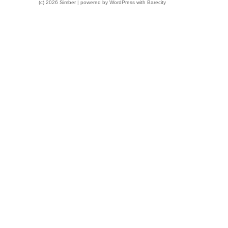
(c) 2026 Simber | powered by
WordPress
with
Barecity