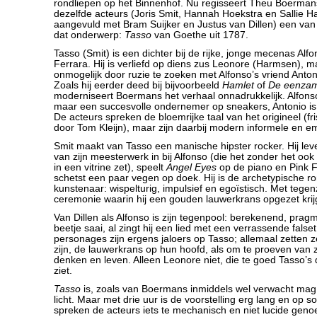
rondliepen op het Binnenhof. Nu regisseert Theu Boerman
dezelfde acteurs (Joris Smit, Hannah Hoekstra en Sallie 
aangevuld met Bram Suijker en Justus van Dillen) een van
dat onderwerp:
Tasso
van Goethe uit 1787.
Tasso (Smit) is een dichter bij de rijke, jonge mecenas Alfon
Ferrara. Hij is verliefd op diens zus Leonore (Harmsen), 
onmogelijk door ruzie te zoeken met Alfonso’s vriend Antoni
Zoals hij eerder deed bij bijvoorbeeld
Hamlet
of
De eenza
moderniseert Boermans het verhaal onnadrukkelijk. Alfonso
maar een succesvolle ondernemer op sneakers, Antonio is zi
De acteurs spreken de bloemrijke taal van het origineel (fri
door Tom Kleijn), maar zijn daarbij modern informele en 
Smit maakt van Tasso een manische hipster rocker. Hij lev
van zijn meesterwerk in bij Alfonso (die het zonder het oo
in een vitrine zet), speelt
Angel Eyes
op de piano en Pink F
schetst een paar vegen op doek. Hij is de archetypische r
kunstenaar: wispelturig, impulsief en egoïstisch. Met tegen
ceremonie waarin hij een gouden lauwerkrans opgezet krij
Van Dillen als Alfonso is zijn tegenpool: berekenend, prag
beetje saai, al zingt hij een lied met een verrassende falset
personages zijn ergens jaloers op Tasso; allemaal zetten z
zijn, de lauwerkrans op hun hoofd, als om te proeven van zi
denken en leven. Alleen Leonore niet, die te goed Tasso’s 
ziet.
Tasso
is, zoals van Boermans inmiddels wel verwacht mag
licht. Maar met drie uur is de voorstelling erg lang en o
spreken de acteurs iets te mechanisch en niet lucide geno