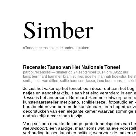
Simber
»Toneelrecensies en de andere stukken
Recensie: Tasso van Het Nationale Toneel
parool
,
recensies
— simber op 24 september 2014 om 09:22 uur
tags:
bernhard hammer
,
bram suijker
,
goethe
,
hannah hoekstra
,
het 
smit
,
justus van dillen
,
sallie harmsen
,
tasso
,
theu boermans
,
tom kle
Je ziet het vaker op het toneel: een decor dat aan het beg
netjes en aangeharkt is, is aan het eind veranderd in een 
Tasso
is het andersom. Bernhard Hammer ontwierp een po
kunstenaarsatelier met piano, schildersezel, fotostudio en
borstbeelden van beroemde kunstenaars, een hogedruk verf
decorstukken van een elegante kamer waarvan sommige a
nadrukkelijk decor staan te zijn.
Vorig seizoen maakte de jonge garde toneelspelers van he
Nieuwspoort
, een aardige, maar soms wat naïeve voorstell
verhouding tussen kunst en politiek, waarvoor de makers