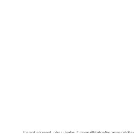
This work is licensed under a
Creative Commons Attribution-Noncommercial-Share